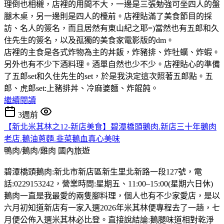
理倒也相櫬，店裡的用間不大，一邊是三張勉強可坐四人的盤
腿木桌，另一邊則是四人的檯前。店裡貼滿了美食節目的採
訪、名人的簽名，而且居然有東山紀之耶=)當然也有五郎和久
住先生的簽名，以及孤獨的美食家電影版的dm。
店裡的主食是各式炸物為主的丼飯，炸豬排、炸牡蠣、炸蝦。
另外也有不少下酒料理。酒單自然也少不少。店裡貼心的準備
了五郎set和久住先生的set，於是我決定這次照著五郎點。五
郎、虎郎set:上豬排丼、冷麻婆麵、炸餛飩。
繼續閱讀
3週前
【新北米其林之12-新店美食】碧潭橋頭鵝肉.新店三十年鵝肉
老店.鵝油蔥麵.韭菜鵝血真心美味
鴨肉/鵝肉/雞肉
國內旅遊
碧潭橋頭鵝肉:新北市新店區新生里北新路一段127號，電
話:0229153242，營業時間:星期五、11:00–15:00(星期六日休)
鵝肉一直是我最愛的兩隻腳料理，個人也有不少家愛店，是以
六月初知道新店有一家入選2026年米其林便專程去了一趟，七
月便公佈入選米其林必比登。直接說結論:鵝腿味道相對乾淨