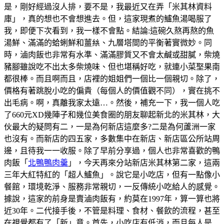
是，剛好經過沒人排，要不是，我最近又在弄「米其林資料
庫」，真的想也不會想進去。但，這家現煮的鱸魚湯喝服了
我，即便下次看到，我一樣不會點。結論:這碗久熬再熬的魚
湯鮮、滿滿的蛤蜊鮮和薑𢇃、九層塔間的平衡著實微妙。同
時，滷肉飯也非常有水準、滿滿膠質又不會太鹹或甜膩，柴燒
豬腳雖說吃不出太多柴燒味、但也堪稱好吃，就連小菜埾果南
都很棒。而且啊而且，店裡的姐姐們一個比一個親切。除了，
價格有著跳脫小吃的偏貴（每個人的價值觀不同），實在挑不
出毛病。啊，真離我家太遠…。然後，補充一下，我一個人吃
了660元XD幾陣子和幾位美食圈的朋友聊起新北的米其林，大
伙最大的疑問有二，一是為何新店這麼多?二是為何蘆洲一家
也沒有。而新店的四五家，多數集中在新店、新店區公所站周
邊，且待我一一收服。除了早前分享過，個人也非常喜歡的鴨
肉飯「
北鴨鴨肉羹
」，今天再來分站新店米其林第二家，這兩
三年大紅特紅的「超人鱸魚」。說它是小吃店，但有一點像小
餐館，環境乾淨、服務非常親切，一反傳統小吃給人的感覺。
據說，這家的前身是賣滷肉飯有，約莫在1997年，算一算也將
近30年。二代接手後，不管是料理、食材、餐飲的流程，甚至
在視覺都有了「新」意。首先，小吃店有低消，而且每人是