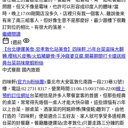
問題，但又不像是霉味，也許可以形容成印度人的體味?當
時，晚上17:00剛開店沒多久，店裡只有我一個客人..雖說後來
有來了兩三組客人，但好像生意不是那麼好，最少跟樓下很難
訂到位的相比，有很大的落差。
繼續閱讀
1週前
【台北捷運美食-忠孝敦化站美食】四味軒.25年台菜滋味大翻
轉.櫻桃片皮鴨/火焰豬腱骨/手沖麻婆豆腐.開幕期間打卡還送經
典台菜蒜味龍蝦粉絲
中式餐館
國內旅遊
四味軒(
官方fb粉絲團)
:臺北市大安區敦化南路一段233巷32號1
樓，電話:02 2731 8317，營業時間:11:00-15:00/17:00-22:00
線上
預約訂位網址
台菜相信是許多人聚餐宴客的首選，但那些經典
的桌菜，常常得先烙個一桌人才能大快朵頤，這些煩惱有25年
以上台菜、辦桌菜、酒家菜的阿銘師傅(陳俊銘)聽到了，由他
打造的「四味軒」便是適合三五好友、家人就可享受多道經典
台菜的好餐廳。餐廳離捷運站(忠孝敦化)只要走路三分鐘的距