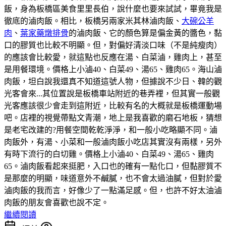
飯，身為板橋區美食里里長伯，說什麼也要來試試，畢竟我是
徹底的滷肉飯。相比，板橋另兩家米其林滷肉飯、
大碗公羊
肉
、
葉家藥燉排骨
的滷肉飯、它的顏色算是偏金黃的醬色，黏
口的膠質也比較不明顯。但，對偏好清淡口味（不是純瘦肉）
的應該會比較愛，就這點也反應在湯、白菜滷，雞肉上，甚至
是用餐環境。價格上小滷40、白菜49、湯65、雞肉65。海山滷
肉飯，坦白說我還真不知道這號人物，但據說不少日、韓的觀
光客會來...其位置說是板橋車站附近的巷弄裡，但其實一般觀
光客應該很少會走到這附近，比較有名的大概就是板橋運動場
吧。店裡的視覺帶點文青潮，地上是我喜歡的磨石地板，猜想
是老宅改建的?用餐空間乾乾淨淨，和一般小吃略顯不同。滷
肉飯外，有湯、小菜和一般滷肉飯小吃店其實沒有兩樣，另外
有時下流行的白切雞。價格上小滷40、白菜49、湯65、雞肉
65。滷肉飯看起來挺肥，入口也的確有一點化口，但黏膠質不
是那麼的明顯，味道意外不鹹膩，也不會太過油膩，但對於愛
滷肉飯的我而言，好像少了一點滿足感。但，也許不好太油滷
肉飯的朋友會喜歡也說不定。
繼續閱讀