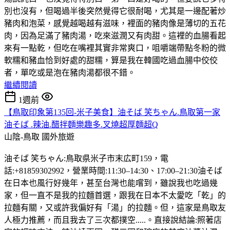
別也沒有，但喝過半後突然覺得它很耐喝，尤其是一邊配著炒
豬肉和泡菜，感覺越喝越有滋味，裡面的豬肉像是薄切的五花
肉，因為足滿了豬肉湯，吃來滋潤又有肉甜。這裡的血腸看起
來有一點乾，但吃在嘴裡其實非常爽口，咀嚼端帶點冬粉的微
軟糯和豬血恰到好處的甜糯，算是我在韓國吃過血腸中佼佼
者，單吃或是泡在豬肉湯都很不錯。
繼續閱讀
1週前
【鳥取印象第135回-米子美食】油そば 笑ちゃん.鳥取第一家
油そば .辣油.醋拌麵樂趣多.叉燒超厚麵超Q
山陰-鳥取
國外旅遊
油そば 笑ちゃん:鳥取県米子市末広町159，電
話:+81859302992，營業時間:11:30–14:30、17:00–21:30油そば
在日本也風行好幾年，甚至台灣也能嚐到，雖說我也吃過幾
家，但一直不是我的拉麵首選，跟我在日本不太愛吃「乾」的
拉麵有關，又或許我偏好有「湯」的拉麵。但，這家是鳥取友
人極力推薦，而且我去了三次都撲空.....。直接說結論:照著店