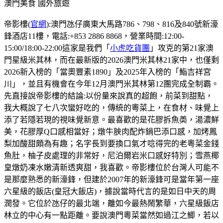
澳門美食
國外旅遊
帝影樓(
官網
):澳門氹仔廣東大馬路786、798、816及840號新濠
鋒酒店11樓，電話:+853 2886 8868，營業時間:12:00-
15:00/18:00-22:00這家是我們「
小虎吃貨團
」攻克的第21家澳
門星級米其林，而在最新版的2026澳門米其林21家中，也僅剩
2026新入榜的「當奧豐素1890」及2025年入榜的「鮨吉祥宮
川」，並且有機會在今年12月澳門米其林第12團完成全制霸。
先直接說帝影樓的結論:以份量來說真的超飽，前菜到甜點，
我大概說了七八次蠻好吃的，傳統的粵菜上，在食材、味覺上
添了若隱若現的視味覺新意。最喜歡的是花膠拆魚𡙡，湯濃鮮
美，花膠厚Q口感相當好；燉牛脥肉配炸鍋巴添口感，加烤鳳
梨加酸甜頗為有趣；名字長到要換口氣才唸得完的老粵菜金錢
魚肚，柚子皮處理的非常好，尼泊爾岩米口感好特別；雪燕椰
皇燉奶凍水嫩清新透爽甜，我喜歡。帝影樓位於台灣人可能不
是那麼熟悉的新濠鋒，但建於2007年的新濠鋒可是當年第一座
六星級的飯店(皇冠大飯店)，據說當時代言的是如日中天的周
潤發。它位於氹仔的最北端，離如今最熱鬧繁華，六星級飯店
林立的中心有一點距離。要說澳門粵菜當然如過江之鯽，若以