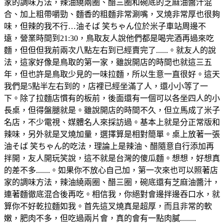
家的調味方法，辣油繞兩圈、醋三圈和碗底的芝麻油醬汁混
合、加上粗帶嚼勁、麵香的粗麵非常涮嘴，叉燒非常厚也很夠
味，但辣的我不行…油そば 笑ちゃん位於米子車站周邊不
遠，營業時間到21:30，鳥取友人說他們都是喝完酒再過來吃
麵，但但但我前兩次八點左右到已經賣完了......。就友人的說
法，這家好像是鳥取的第一家，雖說開店的時間也就這三五
年，但也許是鳥取少見的一味拉麵，所以生意一直很好。這天
我們是5點半左右到的，店裡已經坐滿了人，還小小等了一
下。除了拉麵店慣有的板前，後面還有一個可以各坐四人的小
長桌，但得盤腿就是。雖說開店的時間不久，但立馬成了米子
名店，不少電視、媒體名人來採訪過。基本上就是分正常版和
辣味，另外就是叉燒加量，選擇算是相對簡單。桌上放著一張
油そば 笑ちゃん的吃法，理論上是辣油、醋隨意自行添加再
拌開，友人開玩笑說，這不就是台灣的傻瓜麵。想想，好想真
的差不多.......。如果你不放心自己加，第一次來也可以照著店
家的調味方法，辣油繞兩圈、醋三圈，碗底還有芝麻油醬汁，
連著麵徹底混合後再吃。相信我，你絕對會邊拌邊吞口水，就
算你不好乾拉麵如我。首先這叉燒真是超厚，而且非常的軟
嫩，肥肉不多，但吃過兩片會，真的會有一點肉膩........