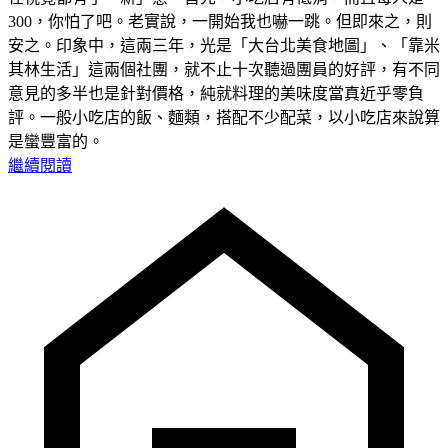
300，你怕了吧。老實說，一開始我也嚇一跳。但即來之，則
安之。印象中，這兩三年，光是「大台北美食地圖」、「靠米
其林生活」這兩個社團，就不止十次聽過團員的好評，有不同
意見的多半也是針對價格，純就料理的美味度當真近乎零負
評。一般小吃店的飯、麵類，搭配不少配菜，以小吃店來說算
是蠻豐富的。
繼續閱讀