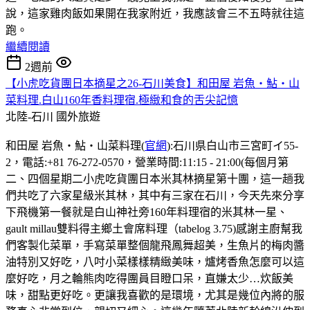
說，這家雞肉飯如果開在我家附近，我應該會三不五時就往這
跑。
繼續閱讀
2週前
【小虎吃貨團日本摘星之26-石川美食】和田屋 岩魚・鮎・山
菜料理.白山160年香料理宿.極緻和食的舌尖記憶
北陸-石川
國外旅遊
和田屋 岩魚・鮎・山菜料理(
官網
):石川県白山市三宮町イ55-
2，電話:+81 76-272-0570，營業時間:11:15 - 21:00(每個月第
二、四個星期二小虎吃貨團日本米其林摘星第十團，這一趟我
們共吃了六家星級米其林，其中有三家在石川，今天先來分享
下飛機第一餐就是白山神社旁160年料理宿的米其林一星、
gault millau雙料得主鄉土會席料理（tabelog 3.75)感謝主廚幫我
們客製化菜單，手寫菜單整個龍飛鳳舞超美，生魚片的梅肉醬
油特別又好吃，八吋小菜樣樣精緻美味，爐烤香魚怎麼可以這
麼好吃，月之輪熊肉吃得團員目瞪口呆，直嫌太少…炊飯美
味，甜點更好吃。更讓我喜歡的是環境，尤其是幾位內將的服