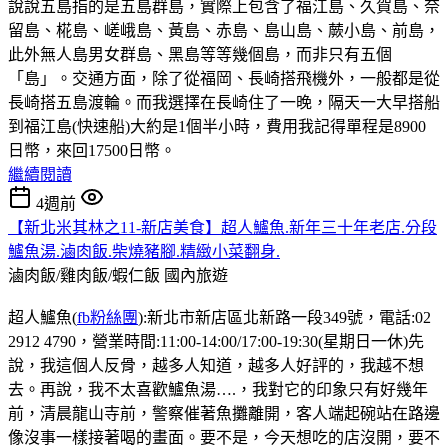
說說五島指的是五島群島，實際上包含了福江島、久賀島、奈
留島、椛島、嵯峨島、黃島、赤島、島山島、蕨小島、前島，
此外無人島男女群島、黑島等等幾個島，而非只有五個
「島」。交通方面，除了從福岡、長崎搭飛機外，一般都是從
長崎搭五島渡輪。而我選擇在長崎住了一晚，隔天一大早搭船
到福江島(快速船)大約是1個半小時，費用我記得單程是8900
日幣，來回17500日幣。
繼續閱讀
4週前
【新北米其林之11-新店美食】超人鱸魚.新年三十年老店.分段
鱸魚湯.滷肉飯.柴燒豬腳.精緻小菜翻身.
滷肉飯/雞肉飯/蝦仁飯
國內旅遊
超人鱸魚(
fb粉絲團
):新北市新店區北新路一段349號，電話:02
2912 4790，營業時間:11:00-14:00/17:00-19:30(星期日一休)先
說，我這個人反骨，越多人知道，越多人好評的，我越不想
去。再說，我不太喜歡鱸魚湯….，我對它的印象只有好幾年
前，清晨龍山寺前，警察催著魚攤離開，客人端起碗站在路邊
像沒事一樣接著喝的畫面。要不是，今天想吃的店沒開，要不