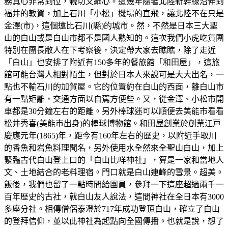
務真心非常到位，親切又細心。這幾年隨著北陸新幹線沿伸到
福井的敦賀，加上石川「小松」機場的直飛，讓北陸不在只是
金澤(市)，這個遠比石川(縣)的城市。然，不然是日本三大聖
山的白山或是白山市都不是國人熟知的。這次我們小虎吃貨團
特別在團長敝人在下考察後，決定帶大家去瞧瞧，除了走近
「白山」也安排了附近有150多年的餐旅館「和田屋」，這旅
館可能台灣人相對陌生，但對於日本人來說可是大大出名，一
點也不輸石川的加賀屋。它的位置約在白山的西面，離白山市
有一點矩離，交通方面以自駕方便些。又，從金澤、小松市開
車都是30分鐘左右的距離。另外棒球迷可以順便去美能市看看
松井秀喜(美能市出身)的棒球博物館。和田屋創業於創業江戸
慶應元年(1865)年，距今有160年左右的歷史，以附近手取川
的香魚和岩魚料理聞名，另外使用水全然來全聖山白山，加上
緊臨古代白山登上口的「白山比咩神社」，算是一家和當地人
文、土地結合的老料理宿。門口就是白山連峰的雪景。超美。
飯後，我們也留了一點時間給團員，參拜一下這座超過兩千一
百年歷史的古社，就白山友人說法，這間神社在全日本有3000
多座分社。相傳僧侶泰澄於717年成功登頂白山，確立了白山
的登拜信仰，並以此神社為起點向全國傳播。也就是說，想了