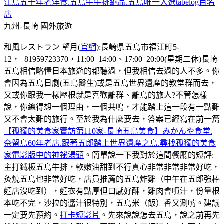
江島五十年老洋食.五島牛牛排絕品.五島唯一入選tabelog百名
店
九州-長崎
國外旅遊
和風レストラン 望月(
官網
):長崎県五島市福江町5-
12，+81959723370，11:00–14:00、17:00–20:00(星期二休)長崎
五島相信略懂日本旅遊的都聽過，但我相信去過的人不多。你
會因為五島日劇(五島醫生)或是五島世界遺產的教堂群而去，
又或你跟我一樣壓根就是喜歡離群、離島的旅人?不管怎樣
說，你總得想一個理由，一個共鳴，才能踏上這一段有一點難
又不會太難的旅行。至於我為什麼要去，答案已經寫在前一篇
【孤獨的美食家實訪第110家-長崎五島美食】みかんや食堂.
奈留島60年老店.跟著五郎踏上世界遺產之島.尋找孤獨的美食
家電影版中的神祕湯頭
。簡單說一下我對於這間餐廳的短評:
主打鐵板五島牛排，軟嫩油甜到不行真心非常非常非常好吃，
灸燒五島也非常好吃，店員推薦的五島炸雞（中午在五郎強棒
麵店沒吃到），麵衣有點厚但口感好酥，雞肉會噴汁，份量根
本吃不完，沙拉的醬汁很特別，五島米（飯）香又涮嘴。建議
一定要先預約。
打卡短影片
。先來說說怎去五島，說之前再先