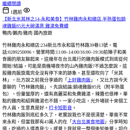
繼續閱讀
1週前
【新北米其林之14-永和美食】竹林雞肉永和總店.半熟蛋包銷
魂雞飯85元大碗滿意.雞湯免費續
鴨肉/鵝肉/雞肉
國內旅遊
竹林雞肉永和總店:234新北市永和區竹林路39巷13號，電
話:0289250096，營業時間:11:00–14:00/16:00–19:30前陣子和美
食圈的朋友聊起來，這幾年在台北風行的雞肉飯模式到底從何
開始?結論，可能是南機場夜市的山內雞肉飯?不過怎麼說，這
股雞肉飯旋風完全沒有停下來的跡象，甚至還吹向了「米其
林」，比方說之前我分享過的「
上好雞肉飯
」，又比方說今天
要聊的「竹林雞肉飯」。先說結論:銷魂雞飯85元（附半熟蛋
包），份量蠻厚的，還有高麗菜和免費雞湯，辣醬也很棒。單
點的雞肉和紹興雞湯也不錯。一家小吃店，光外場就十來個工
作人員，生意真是好。
打卡短影音
。
竹林雞肉飯到底紅多久了，老實說我也不是很清楚，畢竟不常
來永和，但當我那有43萬人的在「
大台北美食地圖
」分享時知
道，吃過的人還真是少。感覺上我就是一整個後知後覺。坦白