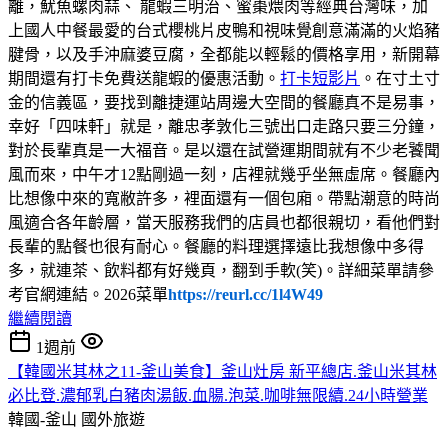
離，魷魚螺肉蒜、 龍蝦三明治、蜜棗煨肉等經典台灣味，加
上國人中餐最愛的台式櫻桃片皮鴨和視味覺創意滿滿的火焰豬
腱骨，以及手沖麻婆豆腐，全都能以輕鬆的價格享用，新開幕
期間還有打卡免費送龍蝦的優惠活動。
打卡短影片
。在寸土寸
金的信義區，要找到離捷運站周邊大空間的餐廳真不是易事，
幸好「四味軒」就是，離忠孝敦化三號出口走路只要三分鐘，
對於長輩真是一大福音。是以還在試營運期間就有不少老饕聞
風而來，中午才12點剛過一刻，店裡就幾乎坐無虛席。餐廳內
比想像中來的寬敝許多，裡面還有一個包廂。帶點潮意的時尚
風適合各年齡層，當天服務我們的店員也都很親切，看他們對
長輩的點餐也很有耐心。餐廳的料理選擇遠比我想像中多得
多，就連茶、飲料都有好幾頁，翻到手軟(笑)。詳細菜單請參
考官網連結。2026菜單
https://reurl.cc/1l4W49
繼續閱讀
1週前
【韓國米其林之11-釜山美食】釜山灶房 新平總店.釜山米其林
必比登.濃郁乳白豬肉湯飯.血腸.泡菜.咖啡無限續.24小時營業
韓國-釜山
國外旅遊