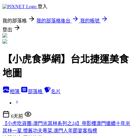
登入
我的部落格
我的部落格後台
我的帳號
登出
【小虎食夢網】台北捷運美食
地圖
相簿
部落格
名片
6天前
【小虎吃貨團-澳門米其林系列之24】帝影樓澳門連續十年米
其林一星.懷舊功夫粵菜.澳門人年節宴客指標