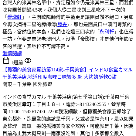
台灣人的米其林名單中，肯定是如今仍是米其林三星，而我們
吃貨團曾開過4.5次，我個人從二星吃到三星吃不下十次的
「
譽瓏軒
」，主廚歐陽師傅的手藝更是讓團員讚不絕口，另如
今再次摘得二星的譚師傳(
譚卉
)，那也是團員口中澳門粵菜的
極品。當然位於本島，我們也吃過三四次的「
永利軒
」也值得
一訪。但要是問起老澳門人，沒準「帝影樓」才是他們年節宴
客的首選，其地位不可謂不高。
繼續閱讀
1週前
【孤獨的美食家實訪第114家-千葉美食】インドの食堂カマル
千葉美浜店.地道印度咖哩口味繁多.超 大烤饢酥軟Q甜
關東－千葉縣
國外旅遊
インドの食堂カマル 千葉美浜店(第七季第11話):千葉県千葉
市美浜区幸町１丁目１８−1，電話:+81432462555，營業時
間:11:00–15:00/17:00–22:00我沒細數，但孤獨美食家五郎除了
東京都外，跑最勤的應該是千葉，又或者是神奈川。是以如果
要整理一篇單一縣的孤獨美食家全攻略，可能就是千葉，因為
目前為止我大概只剩一兩家沒吃到，其他十多家都全數入