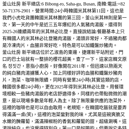
釜山灶房 新平總店:6 Bibong-ro, Saha-gu, Busan, 南韓:電話:+82
50-71376-2901，營業時間:24小時韓國米其林第11回，這也是
我們小虎吃貨團韓國米其林團的第三回，釜山米其林則是第一
次，第一天的中午是近三五年爆紅的人氣豬肉湯飯，還得到
2025-26連續兩年的米其林必比登。直接說結論:餐廳基本上只
有韓國人的米其林必比登豬肉湯飯，湯頭非常好，不過豬肉都
是冷凍肉片，血腸非常好吃，特色是可以加鐵盤炒豬肉。
釜山灶房 新平總店位於乙淑島的東邊，捷運新平站附近，門
口的巴士站就有一整排的櫻花超美。查了一下，這家店韓文原
名 정짓간，意指小廚房，好像開在2011年，但迅速以熬兩天
的純白豬肉湯擄獲人心，加上同樣好評的血腸和鐵盤炒豬肉
片，泡菜、咖啡無限續，同時有營業24小時(其實這類的店，
韓國很多都24小時)，更在2025年得到米其林必比登。用餐環
境相較一些豬肉湯飯的老店舒適得多，同樣的也帶點微微的潮
意，是以現場多數是年輕人為主。除了無限量供應的泡菜外，
這裡的咖啡也是可以自由取用。老規矩，在韓國吃飯就是要弄
得滿滿一桌(笑)，這裡的泡菜蠻對我的味，尤其是這碗爽脆又
水嫩的醃蘿蔔，滿滿辣椒粉的香氣和蘿蔔的甜，超級涮嘴。這
湯說純白，也沒覺得特別白，第一口是好喝的，但要說它多特