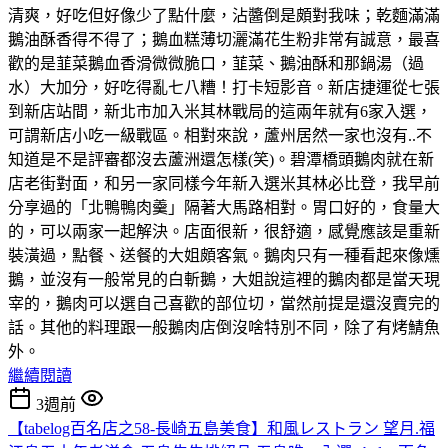
清爽，好吃但好像少了點什麼，沾醬倒是頗對我味；乾麵滿滿
鵝油酥香得不得了；鵝血糕薄切灑滿花生粉非常有誠意，最喜
歡的是韮菜鵝血香滑微微脆口，韮菜、鵝油酥和那鍋湯（過
水）大加分，好吃得亂七八糟！打卡短影音。新店捷運從七張
到新店站間，新北市加入米其林戰局的這兩年就有6家入選，
可謂新店小吃一級戰區。相對來說，蘆州居然一家也沒有..不
知道是不是評審都沒去蘆洲還怎樣(笑)。碧潭橋頭鵝肉就在新
店老街對面，和另一家同樣今年新入選米其林必比登，我早前
分享過的「北鴨鴨肉羹」隔著大馬路相對。胃口好的，食量大
的，可以兩家一起解決。店面很新，很舒適，感覺應該是重新
裝潢過，點餐、送餐的大姐頗客氣。鵝肉只有一種看起來像燻
鵝，並沒有一般常見的白斬鵝，大姐說這裡的鵝肉都是當天現
宰的，鵝肉可以選自己喜歡的部位切，當然前提是還沒賣完的
話。其他的料理跟一般鵝肉店倒沒啥特別不同，除了有烤鯖魚
外。
繼續閱讀
3週前
【tabelog百名店之58-長崎五島美食】和風レストラン 望月.福