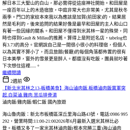
解日本三大聖山的白山，那必需得從這座神社開始。和田屋是
一座百年以上的木造宿旅，中庭非常大也非常美，尤其是秋冬
兩季。門口的家紋本來我以為應該是加賀(前田家)的，結果居
然是毛利的，後來追問的結果好像是最早和田屋的主人和山口
有著一些因緣的關系。和田屋不僅得到米其林一星的殊榮，同
時也得到Gault & Millau的推薦。算得上是附近名店，tabelog也
有3.73的高分。官網說自己是一間很小很小的料理宿，但個人
以為其實不算小了，而且旅館(餐廳)的每個角落都佈置的很有
日本美學，窗外的雪景更是醉人。都還沒有吃飯，團員就吵著
下次想住這裡.....。
繼續閱讀
2週前
【新北米其林之13-板橋美食】海山滷肉飯.板橋滷肉飯異軍突
起.白菜滷.雞肉.苦瓜排骨湯
滷肉飯/雞肉飯/蝦仁飯
國內旅遊
海山魯肉飯：新北市板橋區深丘里海山路43號，電話:0986 995
292，營業時間:11:00-21:002026年6月最新入選米其林比必
登。板橋又多了一家米其林滷肉飯(根本完勝三重)海山滷肉