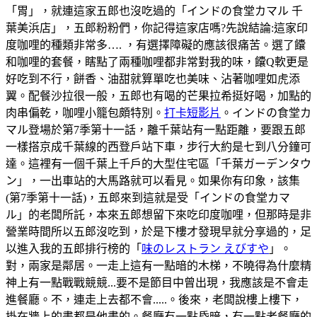
「胃」，就連這家五郎也沒吃過的「インドの食堂カマル 千
葉美浜店」，五郎粉粉們，你記得這家店嗎?先說結論:這家印
度咖哩的種類非常多…. ，有選擇障礙的應該很痛苦。選了饢
和咖哩的套餐，瞎點了兩種咖哩都非常對我的味，饢Q軟更是
好吃到不行，餅香、油甜就算單吃也美味、沾著咖哩如虎添
翼。配餐沙拉很一般，五郎也有喝的芒果拉希挺好喝，加點的
肉串偏乾，咖哩小籠包頗特別。
打卡短影片
。インドの食堂カ
マル登場於第7季第十一話，離千葉站有一點距離，要跟五郎
一樣搭京成千葉線的西登戶站下車，步行大約是七到八分鐘可
達。這裡有一個千葉上千戶的大型住宅區「千葉ガーデンタウ
ン」，一出車站的大馬路就可以看見。如果你有印象，該集
(第7季第十一話)，五郎來到這就是受「インドの食堂カマ
ル」的老闆所託，本來五郎想留下來吃印度咖哩，但那時是非
營業時間所以五郎沒吃到，於是下樓才發現早就分享過的，足
以進入我的五郎排行榜的「
味のレストラン えびすや
」。
對，兩家是鄰居。一走上這有一點暗的木梯，不曉得為什麼精
神上有一點戰戰競競...要不是節目中曾出現，我應該是不會走
進餐廳。不，連走上去都不會.....。後來，老闆說樓上樓下，
掛在牆上的畫都是他畫的。餐廳有一點昏暗，有一點老餐廳的