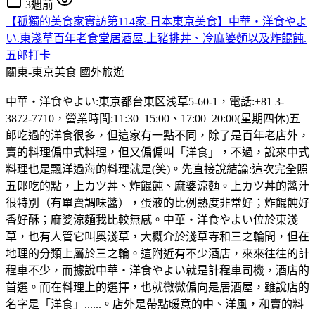
3週前
【孤獨的美食家實訪第114家-日本東京美食】中華・洋食やよ
い.東淺草百年老食堂居酒屋.上豬排丼、冷麻婆麵以及炸餛飩.
五郎打卡
關東-東京美食
國外旅遊
中華・洋食やよい:東京都台東区浅草5-60-1，電話:+81 3-
3872-7710，營業時間:11:30–15:00、17:00–20:00(星期四休)五
郎吃過的洋食很多，但這家有一點不同，除了是百年老店外，
賣的料理偏中式料理，但又偏偏叫「洋食」，不過，說來中式
料理也是飄洋過海的料理就是(笑)。先直接說結論:這次完全照
五郎吃的點，上カツ丼、炸餛飩、麻婆涼麵。上カツ丼的醬汁
很特別（有單賣調味醬），蛋液的比例熟度非常好；炸餛飩好
香好酥；麻婆涼麵我比較無感。中華・洋食やよい位於東淺
草，也有人管它叫奧淺草，大概介於淺草寺和三之輪間，但在
地理的分類上屬於三之輪。這附近有不少酒店，來來往往的計
程車不少，而據說中華・洋食やよい就是計程車司機，酒店的
首選。而在料理上的選擇，也就微微偏向是居酒屋，雖說店的
名字是「洋食」......。店外是帶點暖意的中、洋風，和賣的料