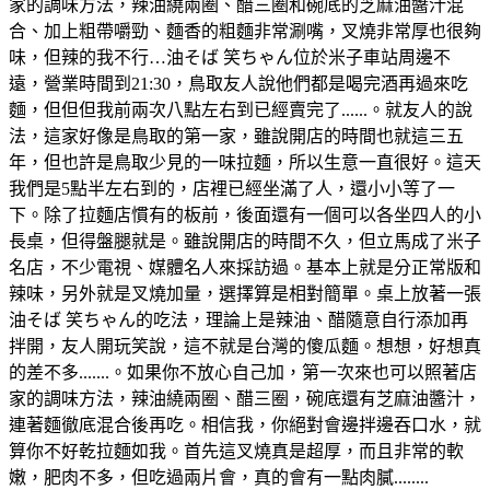
家的調味方法，辣油繞兩圈、醋三圈和碗底的芝麻油醬汁混
合、加上粗帶嚼勁、麵香的粗麵非常涮嘴，叉燒非常厚也很夠
味，但辣的我不行…油そば 笑ちゃん位於米子車站周邊不
遠，營業時間到21:30，鳥取友人說他們都是喝完酒再過來吃
麵，但但但我前兩次八點左右到已經賣完了......。就友人的說
法，這家好像是鳥取的第一家，雖說開店的時間也就這三五
年，但也許是鳥取少見的一味拉麵，所以生意一直很好。這天
我們是5點半左右到的，店裡已經坐滿了人，還小小等了一
下。除了拉麵店慣有的板前，後面還有一個可以各坐四人的小
長桌，但得盤腿就是。雖說開店的時間不久，但立馬成了米子
名店，不少電視、媒體名人來採訪過。基本上就是分正常版和
辣味，另外就是叉燒加量，選擇算是相對簡單。桌上放著一張
油そば 笑ちゃん的吃法，理論上是辣油、醋隨意自行添加再
拌開，友人開玩笑說，這不就是台灣的傻瓜麵。想想，好想真
的差不多.......。如果你不放心自己加，第一次來也可以照著店
家的調味方法，辣油繞兩圈、醋三圈，碗底還有芝麻油醬汁，
連著麵徹底混合後再吃。相信我，你絕對會邊拌邊吞口水，就
算你不好乾拉麵如我。首先這叉燒真是超厚，而且非常的軟
嫩，肥肉不多，但吃過兩片會，真的會有一點肉膩........