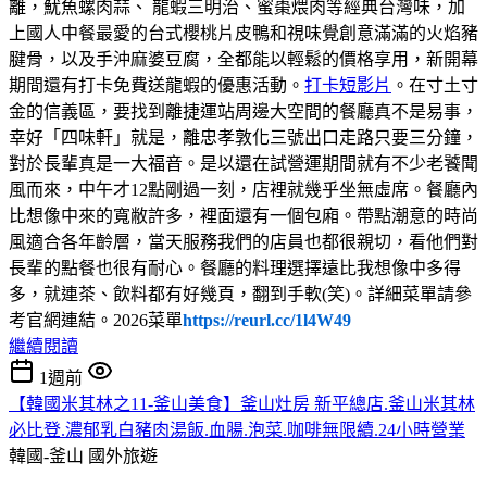
離，魷魚螺肉蒜、 龍蝦三明治、蜜棗煨肉等經典台灣味，加
上國人中餐最愛的台式櫻桃片皮鴨和視味覺創意滿滿的火焰豬
腱骨，以及手沖麻婆豆腐，全都能以輕鬆的價格享用，新開幕
期間還有打卡免費送龍蝦的優惠活動。
打卡短影片
。在寸土寸
金的信義區，要找到離捷運站周邊大空間的餐廳真不是易事，
幸好「四味軒」就是，離忠孝敦化三號出口走路只要三分鐘，
對於長輩真是一大福音。是以還在試營運期間就有不少老饕聞
風而來，中午才12點剛過一刻，店裡就幾乎坐無虛席。餐廳內
比想像中來的寬敝許多，裡面還有一個包廂。帶點潮意的時尚
風適合各年齡層，當天服務我們的店員也都很親切，看他們對
長輩的點餐也很有耐心。餐廳的料理選擇遠比我想像中多得
多，就連茶、飲料都有好幾頁，翻到手軟(笑)。詳細菜單請參
考官網連結。2026菜單
https://reurl.cc/1l4W49
繼續閱讀
1週前
【韓國米其林之11-釜山美食】釜山灶房 新平總店.釜山米其林
必比登.濃郁乳白豬肉湯飯.血腸.泡菜.咖啡無限續.24小時營業
韓國-釜山
國外旅遊