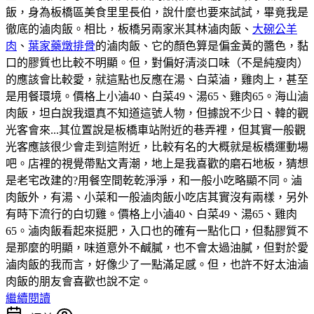
飯，身為板橋區美食里里長伯，說什麼也要來試試，畢竟我是
徹底的滷肉飯。相比，板橋另兩家米其林滷肉飯、
大碗公羊
肉
、
葉家藥燉排骨
的滷肉飯、它的顏色算是偏金黃的醬色，黏
口的膠質也比較不明顯。但，對偏好清淡口味（不是純瘦肉）
的應該會比較愛，就這點也反應在湯、白菜滷，雞肉上，甚至
是用餐環境。價格上小滷40、白菜49、湯65、雞肉65。海山滷
肉飯，坦白說我還真不知道這號人物，但據說不少日、韓的觀
光客會來...其位置說是板橋車站附近的巷弄裡，但其實一般觀
光客應該很少會走到這附近，比較有名的大概就是板橋運動場
吧。店裡的視覺帶點文青潮，地上是我喜歡的磨石地板，猜想
是老宅改建的?用餐空間乾乾淨淨，和一般小吃略顯不同。滷
肉飯外，有湯、小菜和一般滷肉飯小吃店其實沒有兩樣，另外
有時下流行的白切雞。價格上小滷40、白菜49、湯65、雞肉
65。滷肉飯看起來挺肥，入口也的確有一點化口，但黏膠質不
是那麼的明顯，味道意外不鹹膩，也不會太過油膩，但對於愛
滷肉飯的我而言，好像少了一點滿足感。但，也許不好太油滷
肉飯的朋友會喜歡也說不定。
繼續閱讀