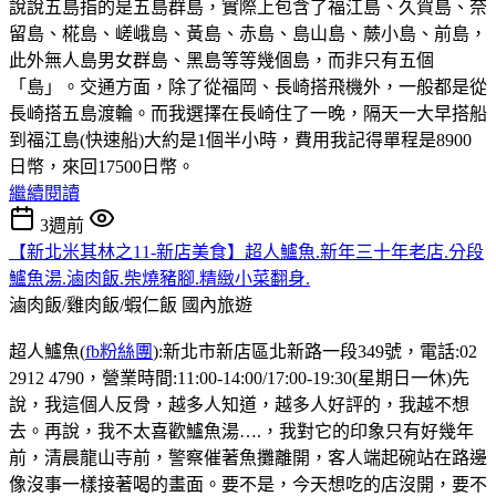
說說五島指的是五島群島，實際上包含了福江島、久賀島、奈
留島、椛島、嵯峨島、黃島、赤島、島山島、蕨小島、前島，
此外無人島男女群島、黑島等等幾個島，而非只有五個
「島」。交通方面，除了從福岡、長崎搭飛機外，一般都是從
長崎搭五島渡輪。而我選擇在長崎住了一晚，隔天一大早搭船
到福江島(快速船)大約是1個半小時，費用我記得單程是8900
日幣，來回17500日幣。
繼續閱讀
3週前
【新北米其林之11-新店美食】超人鱸魚.新年三十年老店.分段
鱸魚湯.滷肉飯.柴燒豬腳.精緻小菜翻身.
滷肉飯/雞肉飯/蝦仁飯
國內旅遊
超人鱸魚(
fb粉絲團
):新北市新店區北新路一段349號，電話:02
2912 4790，營業時間:11:00-14:00/17:00-19:30(星期日一休)先
說，我這個人反骨，越多人知道，越多人好評的，我越不想
去。再說，我不太喜歡鱸魚湯….，我對它的印象只有好幾年
前，清晨龍山寺前，警察催著魚攤離開，客人端起碗站在路邊
像沒事一樣接著喝的畫面。要不是，今天想吃的店沒開，要不