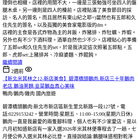
理倒也相櫬，店裡的用間不大，一邊是三張勉強可坐四人的盤
腿木桌，另一邊則是四人的檯前。店裡貼滿了美食節目的採
訪、名人的簽名，而且居然有東山紀之耶=)當然也有五郎和久
住先生的簽名，以及孤獨的美食家電影版的dm。
店裡的主食是各式炸物為主的丼飯，炸豬排、炸牡蠣、炸蝦。
另外也有不少下酒料理。酒單自然也少不少。店裡貼心的準備
了五郎set和久住先生的set，於是我決定這次照著五郎點。五
郎、虎郎set:上豬排丼、冷麻婆麵、炸餛飩。
繼續閱讀
2週前
【新北米其林之12-新店美食】碧潭橋頭鵝肉.新店三十年鵝肉
老店.鵝油蔥麵.韭菜鵝血真心美味
鴨肉/鵝肉/雞肉
國內旅遊
碧潭橋頭鵝肉:新北市新店區新生里北新路一段127號，電
話:0229153242，營業時間:星期五、11:00–15:00(星期六日休)
鵝肉一直是我最愛的兩隻腳料理，個人也有不少家愛店，是以
六月初知道新店有一家入選2026年米其林便專程去了一趟，七
月便公佈入選米其林必比登。直接說結論:鵝腿味道相對乾淨