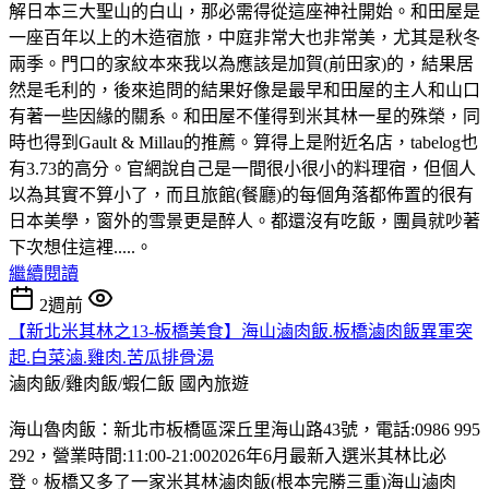
解日本三大聖山的白山，那必需得從這座神社開始。和田屋是
一座百年以上的木造宿旅，中庭非常大也非常美，尤其是秋冬
兩季。門口的家紋本來我以為應該是加賀(前田家)的，結果居
然是毛利的，後來追問的結果好像是最早和田屋的主人和山口
有著一些因緣的關系。和田屋不僅得到米其林一星的殊榮，同
時也得到Gault & Millau的推薦。算得上是附近名店，tabelog也
有3.73的高分。官網說自己是一間很小很小的料理宿，但個人
以為其實不算小了，而且旅館(餐廳)的每個角落都佈置的很有
日本美學，窗外的雪景更是醉人。都還沒有吃飯，團員就吵著
下次想住這裡.....。
繼續閱讀
2週前
【新北米其林之13-板橋美食】海山滷肉飯.板橋滷肉飯異軍突
起.白菜滷.雞肉.苦瓜排骨湯
滷肉飯/雞肉飯/蝦仁飯
國內旅遊
海山魯肉飯：新北市板橋區深丘里海山路43號，電話:0986 995
292，營業時間:11:00-21:002026年6月最新入選米其林比必
登。板橋又多了一家米其林滷肉飯(根本完勝三重)海山滷肉