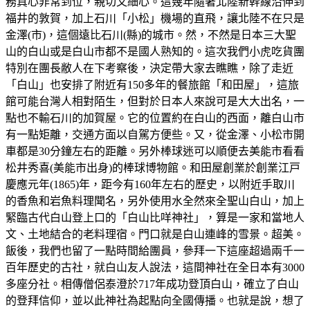
務真心非常到位，親切又細心。這幾年隨著北陸新幹線沿伸到
福井的敦賀，加上石川「小松」機場的直飛，讓北陸不在只是
金澤(市)，這個遠比石川(縣)的城市。然，不然是日本三大聖
山的白山或是白山市都不是國人熟知的。這次我們小虎吃貨團
特別在團長敝人在下考察後，決定帶大家去瞧瞧，除了走近
「白山」也安排了附近有150多年的餐旅館「和田屋」，這旅
館可能台灣人相對陌生，但對於日本人來說可是大大出名，一
點也不輸石川的加賀屋。它的位置約在白山的西面，離白山市
有一點矩離，交通方面以自駕方便些。又，從金澤、小松市開
車都是30分鐘左右的距離。另外棒球迷可以順便去美能市看看
松井秀喜(美能市出身)的棒球博物館。和田屋創業於創業江戸
慶應元年(1865)年，距今有160年左右的歷史，以附近手取川
的香魚和岩魚料理聞名，另外使用水全然來全聖山白山，加上
緊臨古代白山登上口的「白山比咩神社」，算是一家和當地人
文、土地結合的老料理宿。門口就是白山連峰的雪景。超美。
飯後，我們也留了一點時間給團員，參拜一下這座超過兩千一
百年歷史的古社，就白山友人說法，這間神社在全日本有3000
多座分社。相傳僧侶泰澄於717年成功登頂白山，確立了白山
的登拜信仰，並以此神社為起點向全國傳播。也就是說，想了