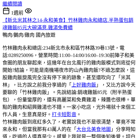
繼續閱讀
1週前
【新北米其林之14-永和美食】竹林雞肉永和總店.半熟蛋包銷
魂雞飯85元大碗滿意.雞湯免費續
鴨肉/鵝肉/雞肉
國內旅遊
竹林雞肉永和總店:234新北市永和區竹林路39巷13號，電
話:0289250096，營業時間:11:00–14:00/16:00–19:30前陣子和美
食圈的朋友聊起來，這幾年在台北風行的雞肉飯模式到底從何
開始?結論，可能是南機場夜市的山內雞肉飯?不過怎麼說，這
股雞肉飯旋風完全沒有停下來的跡象，甚至還吹向了「米其
林」，比方說之前我分享過的「
上好雞肉飯
」，又比方說今天
要聊的「竹林雞肉飯」。先說結論:銷魂雞飯85元（附半熟蛋
包），份量蠻厚的，還有高麗菜和免費雞湯，辣醬也很棒。單
點的雞肉和紹興雞湯也不錯。一家小吃店，光外場就十來個工
作人員，生意真是好。
打卡短影音
。
竹林雞肉飯到底紅多久了，老實說我也不是很清楚，畢竟不常
來永和，但當我那有43萬人的在「
大台北美食地圖
」分享時知
道，吃過的人還真是少。感覺上我就是一整個後知後覺。坦白