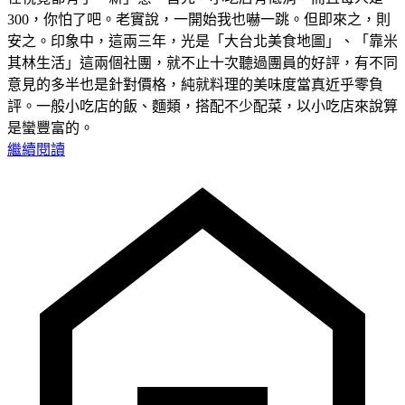
300，你怕了吧。老實說，一開始我也嚇一跳。但即來之，則
安之。印象中，這兩三年，光是「大台北美食地圖」、「靠米
其林生活」這兩個社團，就不止十次聽過團員的好評，有不同
意見的多半也是針對價格，純就料理的美味度當真近乎零負
評。一般小吃店的飯、麵類，搭配不少配菜，以小吃店來說算
是蠻豐富的。
繼續閱讀