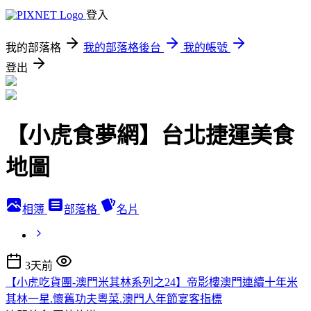
登入
我的部落格
我的部落格後台
我的帳號
登出
【小虎食夢網】台北捷運美食
地圖
相簿
部落格
名片
3天前
【小虎吃貨團-澳門米其林系列之24】帝影樓澳門連續十年米
其林一星.懷舊功夫粵菜.澳門人年節宴客指標