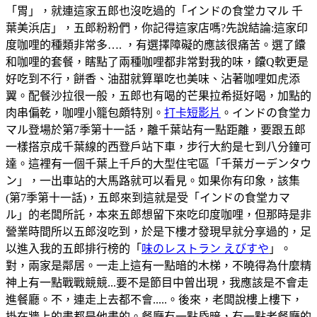
「胃」，就連這家五郎也沒吃過的「インドの食堂カマル 千
葉美浜店」，五郎粉粉們，你記得這家店嗎?先說結論:這家印
度咖哩的種類非常多…. ，有選擇障礙的應該很痛苦。選了饢
和咖哩的套餐，瞎點了兩種咖哩都非常對我的味，饢Q軟更是
好吃到不行，餅香、油甜就算單吃也美味、沾著咖哩如虎添
翼。配餐沙拉很一般，五郎也有喝的芒果拉希挺好喝，加點的
肉串偏乾，咖哩小籠包頗特別。
打卡短影片
。インドの食堂カ
マル登場於第7季第十一話，離千葉站有一點距離，要跟五郎
一樣搭京成千葉線的西登戶站下車，步行大約是七到八分鐘可
達。這裡有一個千葉上千戶的大型住宅區「千葉ガーデンタウ
ン」，一出車站的大馬路就可以看見。如果你有印象，該集
(第7季第十一話)，五郎來到這就是受「インドの食堂カマ
ル」的老闆所託，本來五郎想留下來吃印度咖哩，但那時是非
營業時間所以五郎沒吃到，於是下樓才發現早就分享過的，足
以進入我的五郎排行榜的「
味のレストラン えびすや
」。
對，兩家是鄰居。一走上這有一點暗的木梯，不曉得為什麼精
神上有一點戰戰競競...要不是節目中曾出現，我應該是不會走
進餐廳。不，連走上去都不會.....。後來，老闆說樓上樓下，
掛在牆上的畫都是他畫的。餐廳有一點昏暗，有一點老餐廳的