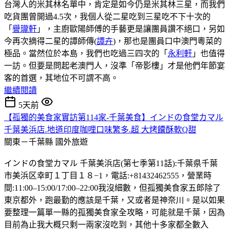
台灣人的米其林名單中，肯定是如今仍是米其林三星，而我們
吃貨團曾開過4.5次，我個人從二星吃到三星吃不下十次的
「
譽瓏軒
」，主廚歐陽師傅的手藝更是讓團員讚不絕口，另如
今再次摘得二星的譚師傳(
譚卉
)，那也是團員口中澳門粵菜的
極品。當然位於本島，我們也吃過三四次的「
永利軒
」也值得
一訪。但要是問起老澳門人，沒準「帝影樓」才是他們年節宴
客的首選，其地位不可謂不高。
繼續閱讀
5天前
【孤獨的美食家實訪第114家-千葉美食】インドの食堂カマル
千葉美浜店.地道印度咖哩口味繁多.超 大烤饢酥軟Q甜
關東－千葉縣
國外旅遊
インドの食堂カマル 千葉美浜店(第七季第11話):千葉県千葉
市美浜区幸町１丁目１８−1，電話:+81432462555，營業時
間:11:00–15:00/17:00–22:00我沒細數，但孤獨美食家五郎除了
東京都外，跑最勤的應該是千葉，又或者是神奈川。是以如果
要整理一篇單一縣的孤獨美食家全攻略，可能就是千葉，因為
目前為止我大概只剩一兩家沒吃到，其他十多家都全數入