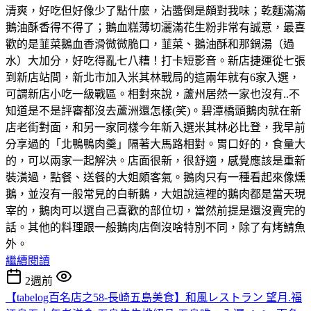
清爽，好吃但好像少了點什麼，沾醬倒是頗對我味；乾麵滿滿
鵝油酥香得不得了；鵝血糕薄切灑滿花生粉非常有誠意，最喜
歡的是韮菜鵝血香滑微微脆口，韮菜、鵝油酥和那鍋湯（過
水）大加分，好吃得亂七八糟！打卡短影音。新店捷運從七張
到新店站間，新北市加入米其林戰局的這兩年就有6家入選，
可謂新店小吃一級戰區。相對來說，蘆州居然一家也沒有..不
知道是不是評審都沒去蘆洲還怎樣(笑)。碧潭橋頭鵝肉就在新
店老街對面，和另一家同樣今年新入選米其林必比登，我早前
分享過的「北鴨鴨肉羹」隔著大馬路相對。胃口好的，食量大
的，可以兩家一起解決。店面很新，很舒適，感覺應該是重新
裝潢過，點餐、送餐的大姐頗客氣。鵝肉只有一種看起來像燻
鵝，並沒有一般常見的白斬鵝，大姐說這裡的鵝肉都是當天現
宰的，鵝肉可以選自己喜歡的部位切，當然前提是還沒賣完的
話。其他的料理跟一般鵝肉店倒沒啥特別不同，除了有烤鯖魚
外。
繼續閱讀
2週前
【tabelog百名店之58-長崎五島美食】和風レストラン 望月.福