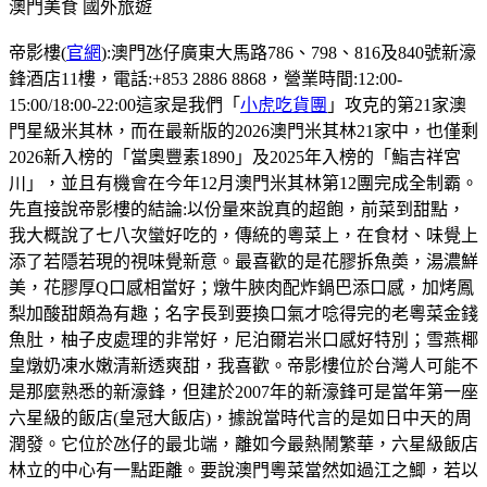
澳門美食
國外旅遊
帝影樓(
官網
):澳門氹仔廣東大馬路786、798、816及840號新濠
鋒酒店11樓，電話:+853 2886 8868，營業時間:12:00-
15:00/18:00-22:00這家是我們「
小虎吃貨團
」攻克的第21家澳
門星級米其林，而在最新版的2026澳門米其林21家中，也僅剩
2026新入榜的「當奧豐素1890」及2025年入榜的「鮨吉祥宮
川」，並且有機會在今年12月澳門米其林第12團完成全制霸。
先直接說帝影樓的結論:以份量來說真的超飽，前菜到甜點，
我大概說了七八次蠻好吃的，傳統的粵菜上，在食材、味覺上
添了若隱若現的視味覺新意。最喜歡的是花膠拆魚𡙡，湯濃鮮
美，花膠厚Q口感相當好；燉牛脥肉配炸鍋巴添口感，加烤鳳
梨加酸甜頗為有趣；名字長到要換口氣才唸得完的老粵菜金錢
魚肚，柚子皮處理的非常好，尼泊爾岩米口感好特別；雪燕椰
皇燉奶凍水嫩清新透爽甜，我喜歡。帝影樓位於台灣人可能不
是那麼熟悉的新濠鋒，但建於2007年的新濠鋒可是當年第一座
六星級的飯店(皇冠大飯店)，據說當時代言的是如日中天的周
潤發。它位於氹仔的最北端，離如今最熱鬧繁華，六星級飯店
林立的中心有一點距離。要說澳門粵菜當然如過江之鯽，若以