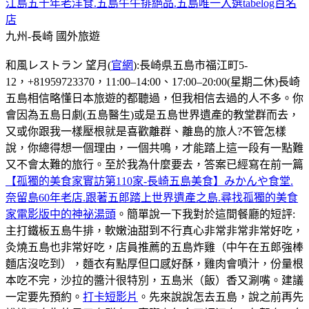
江島五十年老洋食.五島牛牛排絕品.五島唯一入選tabelog百名
店
九州-長崎
國外旅遊
和風レストラン 望月(
官網
):長崎県五島市福江町5-
12，+81959723370，11:00–14:00、17:00–20:00(星期二休)長崎
五島相信略懂日本旅遊的都聽過，但我相信去過的人不多。你
會因為五島日劇(五島醫生)或是五島世界遺產的教堂群而去，
又或你跟我一樣壓根就是喜歡離群、離島的旅人?不管怎樣
說，你總得想一個理由，一個共鳴，才能踏上這一段有一點難
又不會太難的旅行。至於我為什麼要去，答案已經寫在前一篇
【孤獨的美食家實訪第110家-長崎五島美食】みかんや食堂.
奈留島60年老店.跟著五郎踏上世界遺產之島.尋找孤獨的美食
家電影版中的神祕湯頭
。簡單說一下我對於這間餐廳的短評:
主打鐵板五島牛排，軟嫩油甜到不行真心非常非常非常好吃，
灸燒五島也非常好吃，店員推薦的五島炸雞（中午在五郎強棒
麵店沒吃到），麵衣有點厚但口感好酥，雞肉會噴汁，份量根
本吃不完，沙拉的醬汁很特別，五島米（飯）香又涮嘴。建議
一定要先預約。
打卡短影片
。先來說說怎去五島，說之前再先