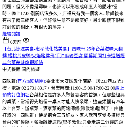
問題，但又不像是霉味，也許可以形容成印度人的體味?當
時，晚上17:00剛開店沒多久，店裡只有我一個客人..雖說後來
有來了兩三組客人，但好像生意不是那麼好，最少跟樓下很難
訂到位的相比，有很大的落差。
繼續閱讀
6天前
【台北捷運美食-忠孝敦化站美食】四味軒.25年台菜滋味大翻
轉.櫻桃片皮鴨/火焰豬腱骨/手沖麻婆豆腐.開幕期間打卡還送經
典台菜蒜味龍蝦粉絲
中式餐館
國內旅遊
四味軒(
官方fb粉絲團)
:臺北市大安區敦化南路一段233巷32號1
樓，電話:02 2731 8317，營業時間:11:00-15:00/17:00-22:00
線上
預約訂位網址
台菜相信是許多人聚餐宴客的首選，但那些經典
的桌菜，常常得先烙個一桌人才能大快朵頤，這些煩惱有25年
以上台菜、辦桌菜、酒家菜的阿銘師傅(陳俊銘)聽到了，由他
打造的「四味軒」便是適合三五好友、家人就可享受多道經典
台菜的好餐廳。餐廳離捷運站(忠孝敦化)只要走路三分鐘的距