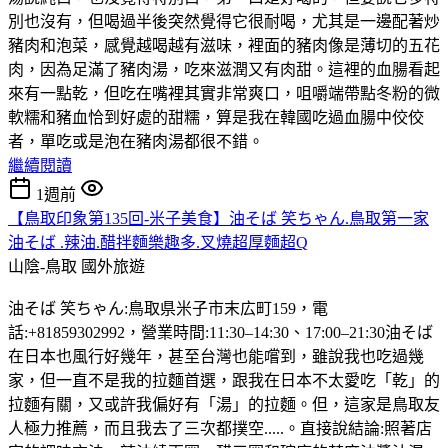
別也沒有，但喝過半後突然覺得它很耐喝，尤其是一邊配著炒
豬肉和泡菜，感覺越喝越有滋味，裡面的豬肉像是薄切的五花
肉，因為足滿了豬肉湯，吃來滋潤又有肉甜。這裡的血腸看起
來有一點乾，但吃在嘴裡其實非常爽口，咀嚼端帶點冬粉的微
軟糯和豬血恰到好處的甜糯，算是我在韓國吃過血腸中佼佼
者，單吃或是泡在豬肉湯都很不錯。
繼續閱讀
1週前
【鳥取印象第135回-米子美食】油そば 笑ちゃん.鳥取第一家
油そば .辣油.醋拌麵樂趣多.叉燒超厚麵超Q
山陰-鳥取
國外旅遊
油そば 笑ちゃん:鳥取県米子市末広町159，電
話:+81859302992，營業時間:11:30–14:30、17:00–21:30油そば
在日本也風行好幾年，甚至台灣也能嚐到，雖說我也吃過幾
家，但一直不是我的拉麵首選，跟我在日本不太愛吃「乾」的
拉麵有關，又或許我偏好有「湯」的拉麵。但，這家是鳥取友
人極力推薦，而且我去了三次都撲空.....。直接說結論:照著店