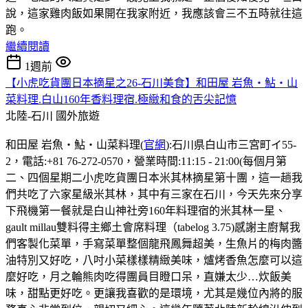
說，這家雞肉飯如果開在我家附近，我應該會三不五時就往這
跑。
繼續閱讀
1週前
【小虎吃貨團日本摘星之26-石川美食】和田屋 岩魚・鮎・山
菜料理.白山160年香料理宿.極緻和食的舌尖記憶
北陸-石川
國外旅遊
和田屋 岩魚・鮎・山菜料理(
官網
):石川県白山市三宮町イ55-
2，電話:+81 76-272-0570，營業時間:11:15 - 21:00(每個月第
二、四個星期二小虎吃貨團日本米其林摘星第十團，這一趟我
們共吃了六家星級米其林，其中有三家在石川，今天先來分享
下飛機第一餐就是白山神社旁160年料理宿的米其林一星、
gault millau雙料得主鄉土會席料理（tabelog 3.75)感謝主廚幫我
們客製化菜單，手寫菜單整個龍飛鳳舞超美，生魚片的梅肉醬
油特別又好吃，八吋小菜樣樣精緻美味，爐烤香魚怎麼可以這
麼好吃，月之輪熊肉吃得團員目瞪口呆，直嫌太少…炊飯美
味，甜點更好吃。更讓我喜歡的是環境，尤其是幾位內將的服