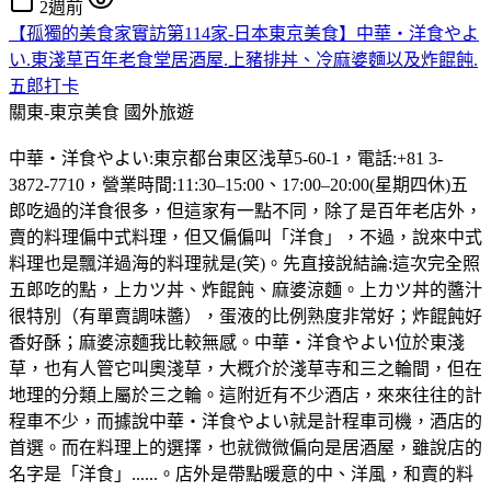
2週前
【孤獨的美食家實訪第114家-日本東京美食】中華・洋食やよ
い.東淺草百年老食堂居酒屋.上豬排丼、冷麻婆麵以及炸餛飩.
五郎打卡
關東-東京美食
國外旅遊
中華・洋食やよい:東京都台東区浅草5-60-1，電話:+81 3-
3872-7710，營業時間:11:30–15:00、17:00–20:00(星期四休)五
郎吃過的洋食很多，但這家有一點不同，除了是百年老店外，
賣的料理偏中式料理，但又偏偏叫「洋食」，不過，說來中式
料理也是飄洋過海的料理就是(笑)。先直接說結論:這次完全照
五郎吃的點，上カツ丼、炸餛飩、麻婆涼麵。上カツ丼的醬汁
很特別（有單賣調味醬），蛋液的比例熟度非常好；炸餛飩好
香好酥；麻婆涼麵我比較無感。中華・洋食やよい位於東淺
草，也有人管它叫奧淺草，大概介於淺草寺和三之輪間，但在
地理的分類上屬於三之輪。這附近有不少酒店，來來往往的計
程車不少，而據說中華・洋食やよい就是計程車司機，酒店的
首選。而在料理上的選擇，也就微微偏向是居酒屋，雖說店的
名字是「洋食」......。店外是帶點暖意的中、洋風，和賣的料