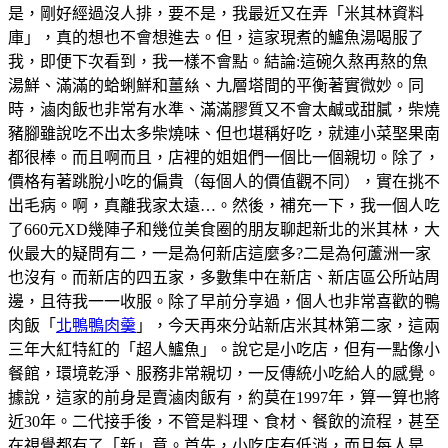
是，剛好經過沒人排，要不是，我最近又在弄「米其林資料
庫」，真的想也不會想進去。但，這家現煮的鱸魚湯喝服了
我，即便下次看到，我一樣不會點。結論:這碗久熬再熬的魚
湯鮮、滿滿的蛤蜊鮮和薑𢇃、九層塔間的平衡著實微妙。同
時，滷肉飯也非常有水準、滿滿膠質又不會太鹹或甜膩，柴燒
豬腳雖說吃不出太多柴燒味、但也堪稱好吃，就連小菜埾果南
都很棒。而且啊而且，店裡的姐姐們一個比一個親切。除了，
價格有著跳脫小吃的偏貴（每個人的價值觀不同），實在挑不
出毛病。啊，真離我家太遠…。然後，補充一下，我一個人吃
了660元XD幾陣子和幾位美食圈的朋友聊起新北的米其林，大
伙最大的疑問有二，一是為何新店這麼多?二是為何蘆洲一家
也沒有。而新店的四五家，多數集中在新店、新店區公所站周
邊，且待我一一收服。除了早前分享過，個人也非常喜歡的鴨
肉飯「
北鴨鴨肉羹
」，今天再來分站新店米其林第二家，這兩
三年大紅特紅的「超人鱸魚」。說它是小吃店，但有一點像小
餐館，環境乾淨、服務非常親切，一反傳統小吃給人的感覺。
據說，這家的前身是賣滷肉飯有，約莫在1997年，算一算也將
近30年。二代接手後，不管是料理、食材、餐飲的流程，甚至
在視覺都有了「新」意。首先，小吃店有低消，而且每人是