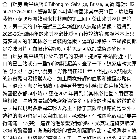
釜山灶房 新平總店:6 Bibong-ro, Saha-gu, Busan, 南韓:電話:+82
50-71376-2901，營業時間:24小時韓國米其林第11回，這也是
我們小虎吃貨團韓國米其林團的第三回，釜山米其林則是第一
次，第一天的中午是近三五年爆紅的人氣豬肉湯飯，還得到
2025-26連續兩年的米其林必比登。直接說結論:餐廳基本上只
有韓國人的米其林必比登豬肉湯飯，湯頭非常好，不過豬肉都
是冷凍肉片，血腸非常好吃，特色是可以加鐵盤炒豬肉。
釜山灶房 新平總店位於乙淑島的東邊，捷運新平站附近，門
口的巴士站就有一整排的櫻花超美。查了一下，這家店韓文原
名 정짓간，意指小廚房，好像開在2011年，但迅速以熬兩天
的純白豬肉湯擄獲人心，加上同樣好評的血腸和鐵盤炒豬肉
片，泡菜、咖啡無限續，同時有營業24小時(其實這類的店，
韓國很多都24小時)，更在2025年得到米其林必比登。用餐環
境相較一些豬肉湯飯的老店舒適得多，同樣的也帶點微微的潮
意，是以現場多數是年輕人為主。除了無限量供應的泡菜外，
這裡的咖啡也是可以自由取用。老規矩，在韓國吃飯就是要弄
得滿滿一桌(笑)，這裡的泡菜蠻對我的味，尤其是這碗爽脆又
水嫩的醃蘿蔔，滿滿辣椒粉的香氣和蘿蔔的甜，超級涮嘴。這
湯說純白，也沒覺得特別白，第一口是好喝的，但要說它多特