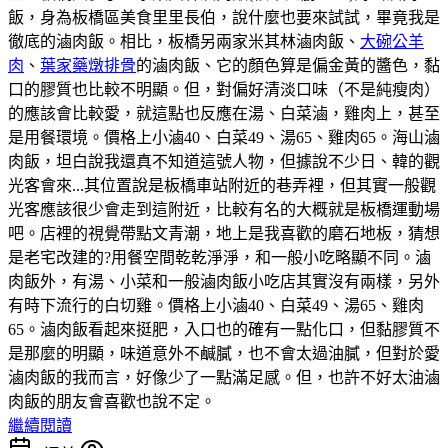
飯，身為板橋區美食里里長伯，說什麼也要來試試，畢竟我是
徹底的滷肉飯。相比，板橋另兩家米其林滷肉飯、
大碗公羊
肉
、
葉家藥燉排骨
的滷肉飯、它的顏色算是偏金黃的醬色，黏
口的膠質也比較不明顯。但，對偏好清淡口味（不是純瘦肉）
的應該會比較愛，就這點也反應在湯、白菜滷，雞肉上，甚至
是用餐環境。價格上小滷40、白菜49、湯65、雞肉65。海山滷
肉飯，坦白說我還真不知道這號人物，但據說不少日、韓的觀
光客會來...其位置說是板橋車站附近的巷弄裡，但其實一般觀
光客應該很少會走到這附近，比較有名的大概就是板橋運動場
吧。店裡的視覺帶點文青潮，地上是我喜歡的磨石地板，猜想
是老宅改建的?用餐空間乾乾淨淨，和一般小吃略顯不同。滷
肉飯外，有湯、小菜和一般滷肉飯小吃店其實沒有兩樣，另外
有時下流行的白切雞。價格上小滷40、白菜49、湯65、雞肉
65。滷肉飯看起來挺肥，入口也的確有一點化口，但黏膠質不
是那麼的明顯，味道意外不鹹膩，也不會太過油膩，但對於愛
滷肉飯的我而言，好像少了一點滿足感。但，也許不好太油滷
肉飯的朋友會喜歡也說不定。
繼續閱讀