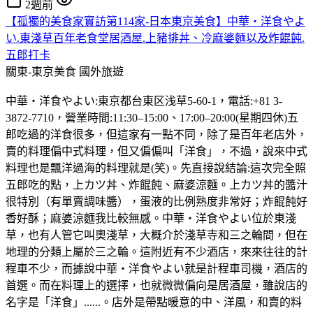
2週前
【孤獨的美食家實訪第114家-日本東京美食】中華・洋食やよ
い.東淺草百年老食堂居酒屋.上豬排丼、冷麻婆麵以及炸餛飩.
五郎打卡
關東-東京美食
國外旅遊
中華・洋食やよい:東京都台東区浅草5-60-1，電話:+81 3-
3872-7710，營業時間:11:30–15:00、17:00–20:00(星期四休)五
郎吃過的洋食很多，但這家有一點不同，除了是百年老店外，
賣的料理偏中式料理，但又偏偏叫「洋食」，不過，說來中式
料理也是飄洋過海的料理就是(笑)。先直接說結論:這次完全照
五郎吃的點，上カツ丼、炸餛飩、麻婆涼麵。上カツ丼的醬汁
很特別（有單賣調味醬），蛋液的比例熟度非常好；炸餛飩好
香好酥；麻婆涼麵我比較無感。中華・洋食やよい位於東淺
草，也有人管它叫奧淺草，大概介於淺草寺和三之輪間，但在
地理的分類上屬於三之輪。這附近有不少酒店，來來往往的計
程車不少，而據說中華・洋食やよい就是計程車司機，酒店的
首選。而在料理上的選擇，也就微微偏向是居酒屋，雖說店的
名字是「洋食」......。店外是帶點暖意的中、洋風，和賣的料