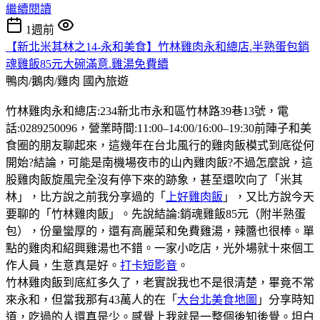
繼續閱讀
1週前
【新北米其林之14-永和美食】竹林雞肉永和總店.半熟蛋包銷
魂雞飯85元大碗滿意.雞湯免費續
鴨肉/鵝肉/雞肉
國內旅遊
竹林雞肉永和總店:234新北市永和區竹林路39巷13號，電
話:0289250096，營業時間:11:00–14:00/16:00–19:30前陣子和美
食圈的朋友聊起來，這幾年在台北風行的雞肉飯模式到底從何
開始?結論，可能是南機場夜市的山內雞肉飯?不過怎麼說，這
股雞肉飯旋風完全沒有停下來的跡象，甚至還吹向了「米其
林」，比方說之前我分享過的「
上好雞肉飯
」，又比方說今天
要聊的「竹林雞肉飯」。先說結論:銷魂雞飯85元（附半熟蛋
包），份量蠻厚的，還有高麗菜和免費雞湯，辣醬也很棒。單
點的雞肉和紹興雞湯也不錯。一家小吃店，光外場就十來個工
作人員，生意真是好。
打卡短影音
。
竹林雞肉飯到底紅多久了，老實說我也不是很清楚，畢竟不常
來永和，但當我那有43萬人的在「
大台北美食地圖
」分享時知
道，吃過的人還真是少。感覺上我就是一整個後知後覺。坦白