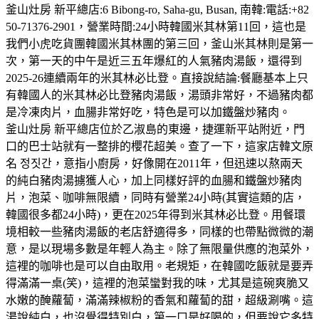
釜山灶房 新平總店:6 Bibong-ro, Saha-gu, Busan, 南韓:電話:+82
50-71376-2901，營業時間:24小時韓國米其林第11回，這也是
我們小虎吃貨團韓國米其林團的第三回，釜山米其林則是第一
次，第一天的中午是近三五年爆紅的人氣豬肉湯飯，還得到
2025-26連續兩年的米其林必比登。直接說結論:餐廳基本上只
有韓國人的米其林必比登豬肉湯飯，湯頭非常好，不過豬肉都
是冷凍肉片，血腸非常好吃，特色是可以加鐵盤炒豬肉。
釜山灶房 新平總店位於乙淑島的東邊，捷運新平站附近，門
口的巴士站就有一整排的櫻花超美。查了一下，這家店韓文原
名 정짓간，意指小廚房，好像開在2011年，但迅速以熬兩天
的純白豬肉湯擄獲人心，加上同樣好評的血腸和鐵盤炒豬肉
片，泡菜、咖啡無限續，同時有營業24小時(其實這類的店，
韓國很多都24小時)，更在2025年得到米其林必比登。用餐環
境相較一些豬肉湯飯的老店舒適得多，同樣的也帶點微微的潮
意，是以現場多數是年輕人為主。除了無限量供應的泡菜外，
這裡的咖啡也是可以自由取用。老規矩，在韓國吃飯就是要弄
得滿滿一桌(笑)，這裡的泡菜蠻對我的味，尤其是這碗爽脆又
水嫩的醃蘿蔔，滿滿辣椒粉的香氣和蘿蔔的甜，超級涮嘴。這
湯說純白，也沒覺得特別白，第一口是好喝的，但要說它多特