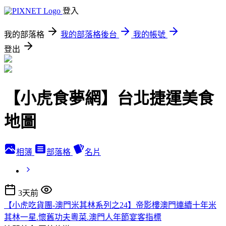
登入
我的部落格
我的部落格後台
我的帳號
登出
【小虎食夢網】台北捷運美食
地圖
相簿
部落格
名片
3天前
【小虎吃貨團-澳門米其林系列之24】帝影樓澳門連續十年米
其林一星.懷舊功夫粵菜.澳門人年節宴客指標