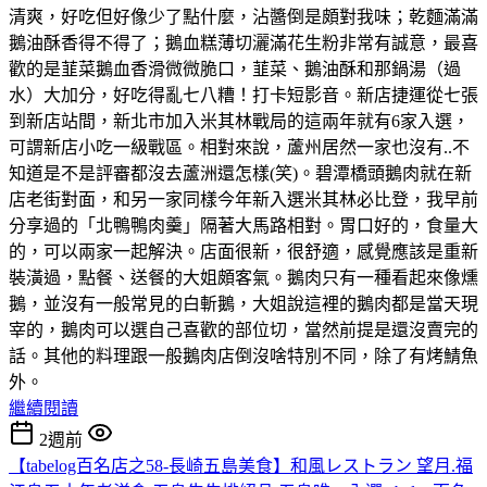
清爽，好吃但好像少了點什麼，沾醬倒是頗對我味；乾麵滿滿
鵝油酥香得不得了；鵝血糕薄切灑滿花生粉非常有誠意，最喜
歡的是韮菜鵝血香滑微微脆口，韮菜、鵝油酥和那鍋湯（過
水）大加分，好吃得亂七八糟！打卡短影音。新店捷運從七張
到新店站間，新北市加入米其林戰局的這兩年就有6家入選，
可謂新店小吃一級戰區。相對來說，蘆州居然一家也沒有..不
知道是不是評審都沒去蘆洲還怎樣(笑)。碧潭橋頭鵝肉就在新
店老街對面，和另一家同樣今年新入選米其林必比登，我早前
分享過的「北鴨鴨肉羹」隔著大馬路相對。胃口好的，食量大
的，可以兩家一起解決。店面很新，很舒適，感覺應該是重新
裝潢過，點餐、送餐的大姐頗客氣。鵝肉只有一種看起來像燻
鵝，並沒有一般常見的白斬鵝，大姐說這裡的鵝肉都是當天現
宰的，鵝肉可以選自己喜歡的部位切，當然前提是還沒賣完的
話。其他的料理跟一般鵝肉店倒沒啥特別不同，除了有烤鯖魚
外。
繼續閱讀
2週前
【tabelog百名店之58-長崎五島美食】和風レストラン 望月.福