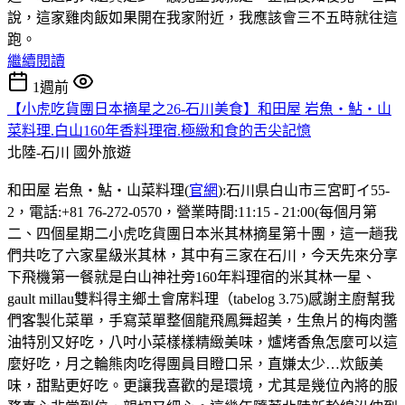
說，這家雞肉飯如果開在我家附近，我應該會三不五時就往這
跑。
繼續閱讀
1週前
【小虎吃貨團日本摘星之26-石川美食】和田屋 岩魚・鮎・山
菜料理.白山160年香料理宿.極緻和食的舌尖記憶
北陸-石川
國外旅遊
和田屋 岩魚・鮎・山菜料理(
官網
):石川県白山市三宮町イ55-
2，電話:+81 76-272-0570，營業時間:11:15 - 21:00(每個月第
二、四個星期二小虎吃貨團日本米其林摘星第十團，這一趟我
們共吃了六家星級米其林，其中有三家在石川，今天先來分享
下飛機第一餐就是白山神社旁160年料理宿的米其林一星、
gault millau雙料得主鄉土會席料理（tabelog 3.75)感謝主廚幫我
們客製化菜單，手寫菜單整個龍飛鳳舞超美，生魚片的梅肉醬
油特別又好吃，八吋小菜樣樣精緻美味，爐烤香魚怎麼可以這
麼好吃，月之輪熊肉吃得團員目瞪口呆，直嫌太少…炊飯美
味，甜點更好吃。更讓我喜歡的是環境，尤其是幾位內將的服