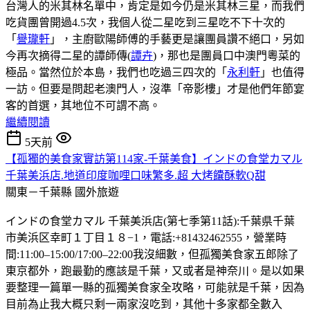
台灣人的米其林名單中，肯定是如今仍是米其林三星，而我們
吃貨團曾開過4.5次，我個人從二星吃到三星吃不下十次的
「
譽瓏軒
」，主廚歐陽師傅的手藝更是讓團員讚不絕口，另如
今再次摘得二星的譚師傳(
譚卉
)，那也是團員口中澳門粵菜的
極品。當然位於本島，我們也吃過三四次的「
永利軒
」也值得
一訪。但要是問起老澳門人，沒準「帝影樓」才是他們年節宴
客的首選，其地位不可謂不高。
繼續閱讀
5天前
【孤獨的美食家實訪第114家-千葉美食】インドの食堂カマル
千葉美浜店.地道印度咖哩口味繁多.超 大烤饢酥軟Q甜
關東－千葉縣
國外旅遊
インドの食堂カマル 千葉美浜店(第七季第11話):千葉県千葉
市美浜区幸町１丁目１８−1，電話:+81432462555，營業時
間:11:00–15:00/17:00–22:00我沒細數，但孤獨美食家五郎除了
東京都外，跑最勤的應該是千葉，又或者是神奈川。是以如果
要整理一篇單一縣的孤獨美食家全攻略，可能就是千葉，因為
目前為止我大概只剩一兩家沒吃到，其他十多家都全數入