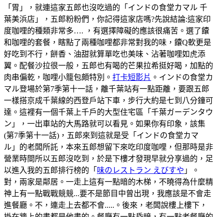
「胃」，就連這家五郎也沒吃過的「インドの食堂カマル 千
葉美浜店」，五郎粉粉們，你記得這家店嗎?先說結論:這家印
度咖哩的種類非常多…. ，有選擇障礙的應該很痛苦。選了饢
和咖哩的套餐，瞎點了兩種咖哩都非常對我的味，饢Q軟更是
好吃到不行，餅香、油甜就算單吃也美味、沾著咖哩如虎添
翼。配餐沙拉很一般，五郎也有喝的芒果拉希挺好喝，加點的
肉串偏乾，咖哩小籠包頗特別。
打卡短影片
。インドの食堂カ
マル登場於第7季第十一話，離千葉站有一點距離，要跟五郎
一樣搭京成千葉線的西登戶站下車，步行大約是七到八分鐘可
達。這裡有一個千葉上千戶的大型住宅區「千葉ガーデンタウ
ン」，一出車站的大馬路就可以看見。如果你有印象，該集
(第7季第十一話)，五郎來到這就是受「インドの食堂カマ
ル」的老闆所託，本來五郎想留下來吃印度咖哩，但那時是非
營業時間所以五郎沒吃到，於是下樓才發現早就分享過的，足
以進入我的五郎排行榜的「
味のレストラン えびすや
」。
對，兩家是鄰居。一走上這有一點暗的木梯，不曉得為什麼精
神上有一點戰戰競競...要不是節目中曾出現，我應該是不會走
進餐廳。不，連走上去都不會.....。後來，老闆說樓上樓下，
掛在牆上的畫都是他畫的。餐廳有一點昏暗，有一點老餐廳的