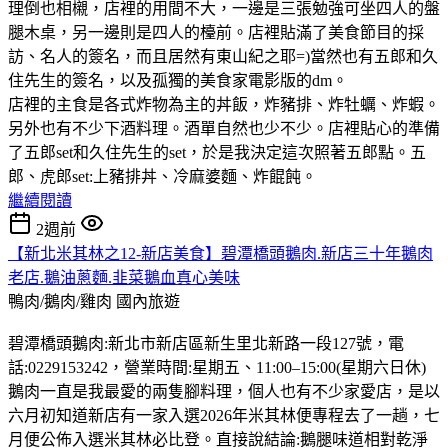
理倒也相櫬，店裡的用間不大，一邊是三張勉強可坐四人的盤
腿木桌，另一邊則是四人的檯前。店裡貼滿了美食節目的採
訪、名人的簽名，而且居然有東山紀之耶=)當然也有五郎和久
住先生的簽名，以及孤獨的美食家電影版的dm。
店裡的主食是各式炸物為主的丼飯，炸豬排、炸牡蠣、炸蝦。
另外也有不少下酒料理。酒單自然也少不少。店裡貼心的準備
了五郎set和久住先生的set，於是我決定這次照著五郎點。五
郎、虎郎set:上豬排丼、冷麻婆麵、炸餛飩。
繼續閱讀
2週前
【新北米其林之12-新店美食】碧潭橋頭鵝肉.新店三十年鵝肉
老店.鵝油蔥麵.韭菜鵝血真心美味
鴨肉/鵝肉/雞肉
國內旅遊
碧潭橋頭鵝肉:新北市新店區新生里北新路一段127號，電
話:0229153242，營業時間:星期五、11:00–15:00(星期六日休)
鵝肉一直是我最愛的兩隻腳料理，個人也有不少家愛店，是以
六月初知道新店有一家入選2026年米其林便專程去了一趟，七
月便公佈入選米其林必比登。直接說結論:鵝腿味道相對乾淨