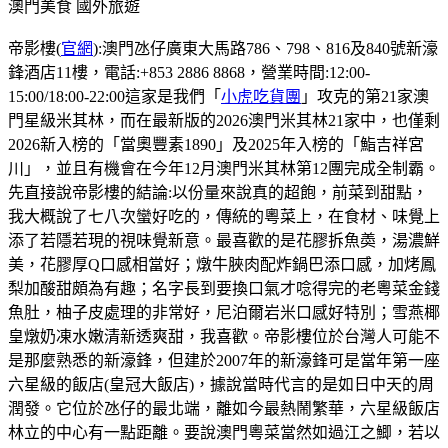
澳門美食
國外旅遊
帝影樓(
官網
):澳門氹仔廣東大馬路786、798、816及840號新濠
鋒酒店11樓，電話:+853 2886 8868，營業時間:12:00-
15:00/18:00-22:00這家是我們「
小虎吃貨團
」攻克的第21家澳
門星級米其林，而在最新版的2026澳門米其林21家中，也僅剩
2026新入榜的「當奧豐素1890」及2025年入榜的「鮨吉祥宮
川」，並且有機會在今年12月澳門米其林第12團完成全制霸。
先直接說帝影樓的結論:以份量來說真的超飽，前菜到甜點，
我大概說了七八次蠻好吃的，傳統的粵菜上，在食材、味覺上
添了若隱若現的視味覺新意。最喜歡的是花膠拆魚𡙡，湯濃鮮
美，花膠厚Q口感相當好；燉牛脥肉配炸鍋巴添口感，加烤鳳
梨加酸甜頗為有趣；名字長到要換口氣才唸得完的老粵菜金錢
魚肚，柚子皮處理的非常好，尼泊爾岩米口感好特別；雪燕椰
皇燉奶凍水嫩清新透爽甜，我喜歡。帝影樓位於台灣人可能不
是那麼熟悉的新濠鋒，但建於2007年的新濠鋒可是當年第一座
六星級的飯店(皇冠大飯店)，據說當時代言的是如日中天的周
潤發。它位於氹仔的最北端，離如今最熱鬧繁華，六星級飯店
林立的中心有一點距離。要說澳門粵菜當然如過江之鯽，若以