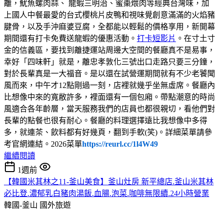
離，魷魚螺肉蒜、 龍蝦三明治、蜜棗煨肉等經典台灣味，加
上國人中餐最愛的台式櫻桃片皮鴨和視味覺創意滿滿的火焰豬
腱骨，以及手沖麻婆豆腐，全都能以輕鬆的價格享用，新開幕
期間還有打卡免費送龍蝦的優惠活動。
打卡短影片
。在寸土寸
金的信義區，要找到離捷運站周邊大空間的餐廳真不是易事，
幸好「四味軒」就是，離忠孝敦化三號出口走路只要三分鐘，
對於長輩真是一大福音。是以還在試營運期間就有不少老饕聞
風而來，中午才12點剛過一刻，店裡就幾乎坐無虛席。餐廳內
比想像中來的寬敝許多，裡面還有一個包廂。帶點潮意的時尚
風適合各年齡層，當天服務我們的店員也都很親切，看他們對
長輩的點餐也很有耐心。餐廳的料理選擇遠比我想像中多得
多，就連茶、飲料都有好幾頁，翻到手軟(笑)。詳細菜單請參
考官網連結。2026菜單
https://reurl.cc/1l4W49
繼續閱讀
1週前
【韓國米其林之11-釜山美食】釜山灶房 新平總店.釜山米其林
必比登.濃郁乳白豬肉湯飯.血腸.泡菜.咖啡無限續.24小時營業
韓國-釜山
國外旅遊