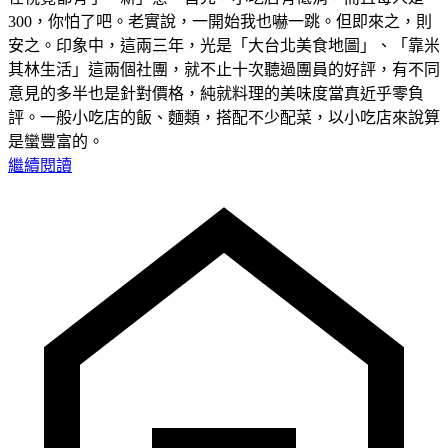
300，你怕了吧。老實說，一開始我也嚇一跳。但即來之，則
安之。印象中，這兩三年，光是「大台北美食地圖」、「靠米
其林生活」這兩個社團，就不止十次聽過團員的好評，有不同
意見的多半也是針對價格，純就料理的美味度當真近乎零負
評。一般小吃店的飯、麵類，搭配不少配菜，以小吃店來說算
是蠻豐富的。
繼續閱讀