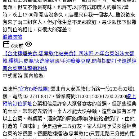
問題，但又不像是霉味，也許可以形容成印度人的體味?當
時，晚上17:00剛開店沒多久，店裡只有我一個客人..雖說後來
有來了兩三組客人，但好像生意不是那麼好，最少跟樓下很難
訂到位的相比，有很大的落差。
繼續閱讀
6天前
【台北捷運美食-忠孝敦化站美食】四味軒.25年台菜滋味大翻
轉.櫻桃片皮鴨/火焰豬腱骨/手沖麻婆豆腐.開幕期間打卡還送經
典台菜蒜味龍蝦粉絲
中式餐館
國內旅遊
四味軒(
官方fb粉絲團)
:臺北市大安區敦化南路一段233巷32號1
樓，電話:02 2731 8317，營業時間:11:00-15:00/17:00-22:00
線上
預約訂位網址
台菜相信是許多人聚餐宴客的首選，但那些經典
的桌菜，常常得先烙個一桌人才能大快朵頤，這些煩惱有25年
以上台菜、辦桌菜、酒家菜的阿銘師傅(陳俊銘)聽到了，由他
打造的「四味軒」便是適合三五好友、家人就可享受多道經典
台菜的好餐廳。餐廳離捷運站(忠孝敦化)只要走路三分鐘的距