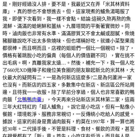
是，剛好經過沒人排，要不是，我最近又在弄「米其林資料
庫」，真的想也不會想進去。但，這家現煮的鱸魚湯喝服了
我，即便下次看到，我一樣不會點。結論:這碗久熬再熬的魚
湯鮮、滿滿的蛤蜊鮮和薑𢇃、九層塔間的平衡著實微妙。同
時，滷肉飯也非常有水準、滿滿膠質又不會太鹹或甜膩，柴燒
豬腳雖說吃不出太多柴燒味、但也堪稱好吃，就連小菜埾果南
都很棒。而且啊而且，店裡的姐姐們一個比一個親切。除了，
價格有著跳脫小吃的偏貴（每個人的價值觀不同），實在挑不
出毛病。啊，真離我家太遠…。然後，補充一下，我一個人吃
了660元XD幾陣子和幾位美食圈的朋友聊起新北的米其林，大
伙最大的疑問有二，一是為何新店這麼多?二是為何蘆洲一家
也沒有。而新店的四五家，多數集中在新店、新店區公所站周
邊，且待我一一收服。除了早前分享過，個人也非常喜歡的鴨
肉飯「
北鴨鴨肉羹
」，今天再來分站新店米其林第二家，這兩
三年大紅特紅的「超人鱸魚」。說它是小吃店，但有一點像小
餐館，環境乾淨、服務非常親切，一反傳統小吃給人的感覺。
據說，這家的前身是賣滷肉飯有，約莫在1997年，算一算也將
近30年。二代接手後，不管是料理、食材、餐飲的流程，甚至
在視覺都有了「新」意。首先，小吃店有低消，而且每人是