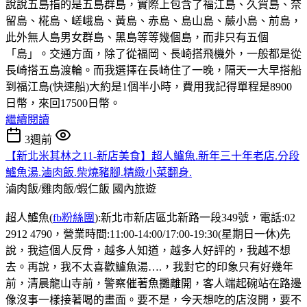
說說五島指的是五島群島，實際上包含了福江島、久賀島、奈
留島、椛島、嵯峨島、黃島、赤島、島山島、蕨小島、前島，
此外無人島男女群島、黑島等等幾個島，而非只有五個
「島」。交通方面，除了從福岡、長崎搭飛機外，一般都是從
長崎搭五島渡輪。而我選擇在長崎住了一晚，隔天一大早搭船
到福江島(快速船)大約是1個半小時，費用我記得單程是8900
日幣，來回17500日幣。
繼續閱讀
3週前
【新北米其林之11-新店美食】超人鱸魚.新年三十年老店.分段
鱸魚湯.滷肉飯.柴燒豬腳.精緻小菜翻身.
滷肉飯/雞肉飯/蝦仁飯
國內旅遊
超人鱸魚(
fb粉絲團
):新北市新店區北新路一段349號，電話:02
2912 4790，營業時間:11:00-14:00/17:00-19:30(星期日一休)先
說，我這個人反骨，越多人知道，越多人好評的，我越不想
去。再說，我不太喜歡鱸魚湯….，我對它的印象只有好幾年
前，清晨龍山寺前，警察催著魚攤離開，客人端起碗站在路邊
像沒事一樣接著喝的畫面。要不是，今天想吃的店沒開，要不