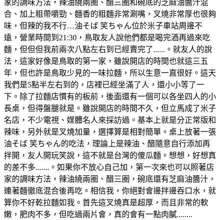
家的調味方法，辣油繞兩圈、醋三圈和碗底的芝麻油醬汁混
合、加上粗帶嚼勁、麵香的粗麵非常涮嘴，叉燒非常厚也很夠
味，但辣的我不行…油そば 笑ちゃん位於米子車站周邊不
遠，營業時間到21:30，鳥取友人說他們都是喝完酒再過來吃
麵，但但但我前兩次八點左右到已經賣完了......。就友人的說
法，這家好像是鳥取的第一家，雖說開店的時間也就這三五
年，但也許是鳥取少見的一味拉麵，所以生意一直很好。這天
我們是5點半左右到的，店裡已經坐滿了人，還小小等了一
下。除了拉麵店慣有的板前，後面還有一個可以各坐四人的小
長桌，但得盤腿就是。雖說開店的時間不久，但立馬成了米子
名店，不少電視、媒體名人來採訪過。基本上就是分正常版和
辣味，另外就是叉燒加量，選擇算是相對簡單。桌上放著一張
油そば 笑ちゃん的吃法，理論上是辣油、醋隨意自行添加再
拌開，友人開玩笑說，這不就是台灣的傻瓜麵。想想，好想真
的差不多.......。如果你不放心自己加，第一次來也可以照著店
家的調味方法，辣油繞兩圈、醋三圈，碗底還有芝麻油醬汁，
連著麵徹底混合後再吃。相信我，你絕對會邊拌邊吞口水，就
算你不好乾拉麵如我。首先這叉燒真是超厚，而且非常的軟
嫩，肥肉不多，但吃過兩片會，真的會有一點肉膩........