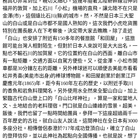
務真心非常到位，親切又細心。這幾年隨著北陸新幹線沿伸到
福井的敦賀，加上石川「小松」機場的直飛，讓北陸不在只是
金澤(市)，這個遠比石川(縣)的城市。然，不然是日本三大聖
山的白山或是白山市都不是國人熟知的。這次我們小虎吃貨團
特別在團長敝人在下考察後，決定帶大家去瞧瞧，除了走近
「白山」也安排了附近有150多年的餐旅館「和田屋」，這旅
館可能台灣人相對陌生，但對於日本人來說可是大大出名，一
點也不輸石川的加賀屋。它的位置約在白山的西面，離白山市
有一點矩離，交通方面以自駕方便些。又，從金澤、小松市開
車都是30分鐘左右的距離。另外棒球迷可以順便去美能市看看
松井秀喜(美能市出身)的棒球博物館。和田屋創業於創業江戸
慶應元年(1865)年，距今有160年左右的歷史，以附近手取川
的香魚和岩魚料理聞名，另外使用水全然來全聖山白山，加上
緊臨古代白山登上口的「白山比咩神社」，算是一家和當地人
文、土地結合的老料理宿。門口就是白山連峰的雪景。超美。
飯後，我們也留了一點時間給團員，參拜一下這座超過兩千一
百年歷史的古社，就白山友人說法，這間神社在全日本有3000
多座分社。相傳僧侶泰澄於717年成功登頂白山，確立了白山
的登拜信仰，並以此神社為起點向全國傳播。也就是說，想了