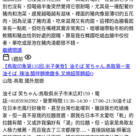
別也沒有，但喝過半後突然覺得它很耐喝，尤其是一邊配著炒
豬肉和泡菜，感覺越喝越有滋味，裡面的豬肉像是薄切的五花
肉，因為足滿了豬肉湯，吃來滋潤又有肉甜。這裡的血腸看起
來有一點乾，但吃在嘴裡其實非常爽口，咀嚼端帶點冬粉的微
軟糯和豬血恰到好處的甜糯，算是我在韓國吃過血腸中佼佼
者，單吃或是泡在豬肉湯都很不錯。
繼續閱讀
1週前
【鳥取印象第135回-米子美食】油そば 笑ちゃん.鳥取第一家
油そば .辣油.醋拌麵樂趣多.叉燒超厚麵超Q
山陰-鳥取
國外旅遊
油そば 笑ちゃん:鳥取県米子市末広町159，電
話:+81859302992，營業時間:11:30–14:30、17:00–21:30油そば
在日本也風行好幾年，甚至台灣也能嚐到，雖說我也吃過幾
家，但一直不是我的拉麵首選，跟我在日本不太愛吃「乾」的
拉麵有關，又或許我偏好有「湯」的拉麵。但，這家是鳥取友
人極力推薦，而且我去了三次都撲空.....。直接說結論:照著店