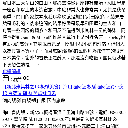
解日本三大聖山的白山，那必需得從這座神社開始。和田屋是
一座百年以上的木造宿旅，中庭非常大也非常美，尤其是秋冬
兩季。門口的家紋本來我以為應該是加賀(前田家)的，結果居
然是毛利的，後來追問的結果好像是最早和田屋的主人和山口
有著一些因緣的關系。和田屋不僅得到米其林一星的殊榮，同
時也得到Gault & Millau的推薦。算得上是附近名店，tabelog也
有3.73的高分。官網說自己是一間很小很小的料理宿，但個人
以為其實不算小了，而且旅館(餐廳)的每個角落都佈置的很有
日本美學，窗外的雪景更是醉人。都還沒有吃飯，團員就吵著
下次想住這裡.....。
繼續閱讀
2週前
【新北米其林之13-板橋美食】海山滷肉飯.板橋滷肉飯異軍突
起.白菜滷.雞肉.苦瓜排骨湯
滷肉飯/雞肉飯/蝦仁飯
國內旅遊
海山魯肉飯：新北市板橋區深丘里海山路43號，電話:0986 995
292，營業時間:11:00-21:002026年6月最新入選米其林比必
登。板橋又多了一家米其林滷肉飯(根本完勝三重)海山滷肉