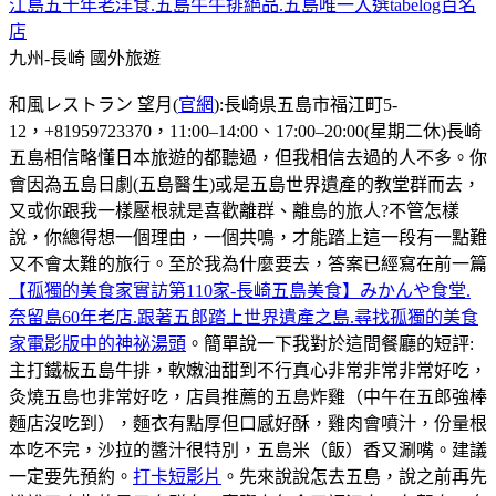
江島五十年老洋食.五島牛牛排絕品.五島唯一入選tabelog百名
店
九州-長崎
國外旅遊
和風レストラン 望月(
官網
):長崎県五島市福江町5-
12，+81959723370，11:00–14:00、17:00–20:00(星期二休)長崎
五島相信略懂日本旅遊的都聽過，但我相信去過的人不多。你
會因為五島日劇(五島醫生)或是五島世界遺產的教堂群而去，
又或你跟我一樣壓根就是喜歡離群、離島的旅人?不管怎樣
說，你總得想一個理由，一個共鳴，才能踏上這一段有一點難
又不會太難的旅行。至於我為什麼要去，答案已經寫在前一篇
【孤獨的美食家實訪第110家-長崎五島美食】みかんや食堂.
奈留島60年老店.跟著五郎踏上世界遺產之島.尋找孤獨的美食
家電影版中的神祕湯頭
。簡單說一下我對於這間餐廳的短評:
主打鐵板五島牛排，軟嫩油甜到不行真心非常非常非常好吃，
灸燒五島也非常好吃，店員推薦的五島炸雞（中午在五郎強棒
麵店沒吃到），麵衣有點厚但口感好酥，雞肉會噴汁，份量根
本吃不完，沙拉的醬汁很特別，五島米（飯）香又涮嘴。建議
一定要先預約。
打卡短影片
。先來說說怎去五島，說之前再先