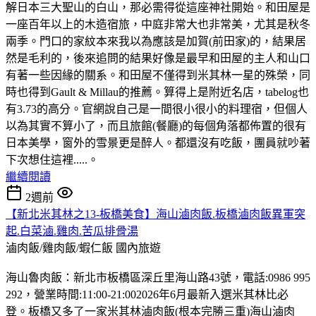
解日本三大聖山的白山，那必需得從這座神社開始。和田屋是
一座百年以上的木造宿旅，中庭非常大也非常美，尤其是秋冬
兩季。門口的家紋本來我以為應該是加賀(前田家)的，結果居
然是毛利的，後來追問的結果好像是最早和田屋的主人和山口
有著一些因緣的關系。和田屋不僅得到米其林一星的殊榮，同
時也得到Gault & Millau的推薦。算得上是附近名店，tabelog也
有3.73的高分。官網說自己是一間很小很小的料理宿，但個人
以為其實不算小了，而且旅館(餐廳)的每個角落都佈置的很有
日本美學，窗外的雪景更是醉人。都還沒有吃飯，團員就吵著
下次想住這裡.....。
繼續閱讀
2週前
【新北米其林之13-板橋美食】海山滷肉飯.板橋滷肉飯異軍突
起.白菜滷.雞肉.苦瓜排骨湯
滷肉飯/雞肉飯/蝦仁飯
國內旅遊
海山魯肉飯：新北市板橋區深丘里海山路43號，電話:0986 995
292，營業時間:11:00-21:002026年6月最新入選米其林比必
登。板橋又多了一家米其林滷肉飯(根本完勝三重)海山滷肉