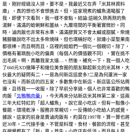
是，剛好經過沒人排，要不是，我最近又在弄「米其林資料
庫」，真的想也不會想進去。但，這家現煮的鱸魚湯喝服了
我，即便下次看到，我一樣不會點。結論:這碗久熬再熬的魚
湯鮮、滿滿的蛤蜊鮮和薑𢇃、九層塔間的平衡著實微妙。同
時，滷肉飯也非常有水準、滿滿膠質又不會太鹹或甜膩，柴燒
豬腳雖說吃不出太多柴燒味、但也堪稱好吃，就連小菜埾果南
都很棒。而且啊而且，店裡的姐姐們一個比一個親切。除了，
價格有著跳脫小吃的偏貴（每個人的價值觀不同），實在挑不
出毛病。啊，真離我家太遠…。然後，補充一下，我一個人吃
了660元XD幾陣子和幾位美食圈的朋友聊起新北的米其林，大
伙最大的疑問有二，一是為何新店這麼多?二是為何蘆洲一家
也沒有。而新店的四五家，多數集中在新店、新店區公所站周
邊，且待我一一收服。除了早前分享過，個人也非常喜歡的鴨
肉飯「
北鴨鴨肉羹
」，今天再來分站新店米其林第二家，這兩
三年大紅特紅的「超人鱸魚」。說它是小吃店，但有一點像小
餐館，環境乾淨、服務非常親切，一反傳統小吃給人的感覺。
據說，這家的前身是賣滷肉飯有，約莫在1997年，算一算也將
近30年。二代接手後，不管是料理、食材、餐飲的流程，甚至
在視覺都有了「新」意。首先，小吃店有低消，而且每人是