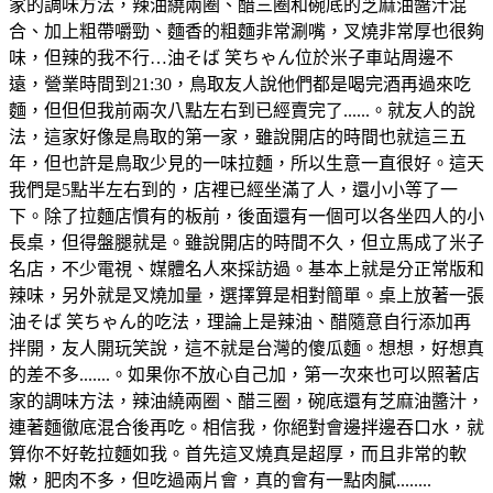
家的調味方法，辣油繞兩圈、醋三圈和碗底的芝麻油醬汁混
合、加上粗帶嚼勁、麵香的粗麵非常涮嘴，叉燒非常厚也很夠
味，但辣的我不行…油そば 笑ちゃん位於米子車站周邊不
遠，營業時間到21:30，鳥取友人說他們都是喝完酒再過來吃
麵，但但但我前兩次八點左右到已經賣完了......。就友人的說
法，這家好像是鳥取的第一家，雖說開店的時間也就這三五
年，但也許是鳥取少見的一味拉麵，所以生意一直很好。這天
我們是5點半左右到的，店裡已經坐滿了人，還小小等了一
下。除了拉麵店慣有的板前，後面還有一個可以各坐四人的小
長桌，但得盤腿就是。雖說開店的時間不久，但立馬成了米子
名店，不少電視、媒體名人來採訪過。基本上就是分正常版和
辣味，另外就是叉燒加量，選擇算是相對簡單。桌上放著一張
油そば 笑ちゃん的吃法，理論上是辣油、醋隨意自行添加再
拌開，友人開玩笑說，這不就是台灣的傻瓜麵。想想，好想真
的差不多.......。如果你不放心自己加，第一次來也可以照著店
家的調味方法，辣油繞兩圈、醋三圈，碗底還有芝麻油醬汁，
連著麵徹底混合後再吃。相信我，你絕對會邊拌邊吞口水，就
算你不好乾拉麵如我。首先這叉燒真是超厚，而且非常的軟
嫩，肥肉不多，但吃過兩片會，真的會有一點肉膩........