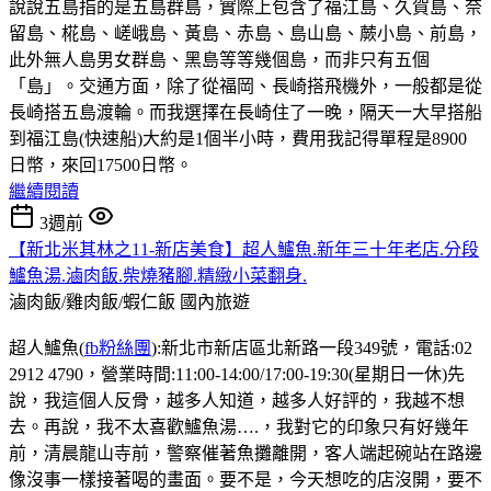
說說五島指的是五島群島，實際上包含了福江島、久賀島、奈
留島、椛島、嵯峨島、黃島、赤島、島山島、蕨小島、前島，
此外無人島男女群島、黑島等等幾個島，而非只有五個
「島」。交通方面，除了從福岡、長崎搭飛機外，一般都是從
長崎搭五島渡輪。而我選擇在長崎住了一晚，隔天一大早搭船
到福江島(快速船)大約是1個半小時，費用我記得單程是8900
日幣，來回17500日幣。
繼續閱讀
3週前
【新北米其林之11-新店美食】超人鱸魚.新年三十年老店.分段
鱸魚湯.滷肉飯.柴燒豬腳.精緻小菜翻身.
滷肉飯/雞肉飯/蝦仁飯
國內旅遊
超人鱸魚(
fb粉絲團
):新北市新店區北新路一段349號，電話:02
2912 4790，營業時間:11:00-14:00/17:00-19:30(星期日一休)先
說，我這個人反骨，越多人知道，越多人好評的，我越不想
去。再說，我不太喜歡鱸魚湯….，我對它的印象只有好幾年
前，清晨龍山寺前，警察催著魚攤離開，客人端起碗站在路邊
像沒事一樣接著喝的畫面。要不是，今天想吃的店沒開，要不