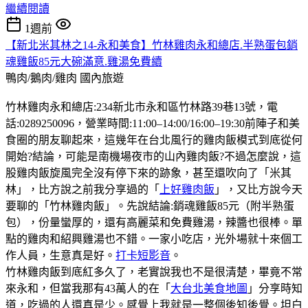
繼續閱讀
1週前
【新北米其林之14-永和美食】竹林雞肉永和總店.半熟蛋包銷
魂雞飯85元大碗滿意.雞湯免費續
鴨肉/鵝肉/雞肉
國內旅遊
竹林雞肉永和總店:234新北市永和區竹林路39巷13號，電
話:0289250096，營業時間:11:00–14:00/16:00–19:30前陣子和美
食圈的朋友聊起來，這幾年在台北風行的雞肉飯模式到底從何
開始?結論，可能是南機場夜市的山內雞肉飯?不過怎麼說，這
股雞肉飯旋風完全沒有停下來的跡象，甚至還吹向了「米其
林」，比方說之前我分享過的「
上好雞肉飯
」，又比方說今天
要聊的「竹林雞肉飯」。先說結論:銷魂雞飯85元（附半熟蛋
包），份量蠻厚的，還有高麗菜和免費雞湯，辣醬也很棒。單
點的雞肉和紹興雞湯也不錯。一家小吃店，光外場就十來個工
作人員，生意真是好。
打卡短影音
。
竹林雞肉飯到底紅多久了，老實說我也不是很清楚，畢竟不常
來永和，但當我那有43萬人的在「
大台北美食地圖
」分享時知
道，吃過的人還真是少。感覺上我就是一整個後知後覺。坦白