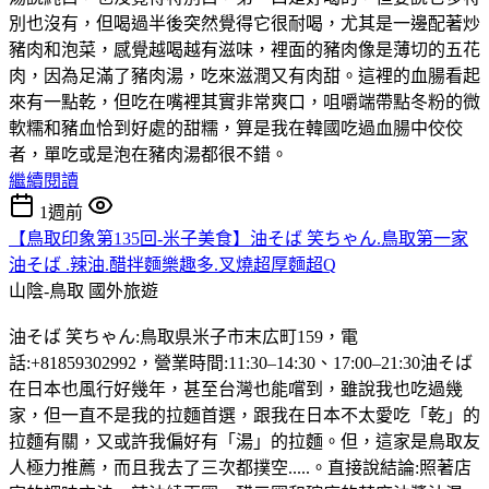
別也沒有，但喝過半後突然覺得它很耐喝，尤其是一邊配著炒
豬肉和泡菜，感覺越喝越有滋味，裡面的豬肉像是薄切的五花
肉，因為足滿了豬肉湯，吃來滋潤又有肉甜。這裡的血腸看起
來有一點乾，但吃在嘴裡其實非常爽口，咀嚼端帶點冬粉的微
軟糯和豬血恰到好處的甜糯，算是我在韓國吃過血腸中佼佼
者，單吃或是泡在豬肉湯都很不錯。
繼續閱讀
1週前
【鳥取印象第135回-米子美食】油そば 笑ちゃん.鳥取第一家
油そば .辣油.醋拌麵樂趣多.叉燒超厚麵超Q
山陰-鳥取
國外旅遊
油そば 笑ちゃん:鳥取県米子市末広町159，電
話:+81859302992，營業時間:11:30–14:30、17:00–21:30油そば
在日本也風行好幾年，甚至台灣也能嚐到，雖說我也吃過幾
家，但一直不是我的拉麵首選，跟我在日本不太愛吃「乾」的
拉麵有關，又或許我偏好有「湯」的拉麵。但，這家是鳥取友
人極力推薦，而且我去了三次都撲空.....。直接說結論:照著店