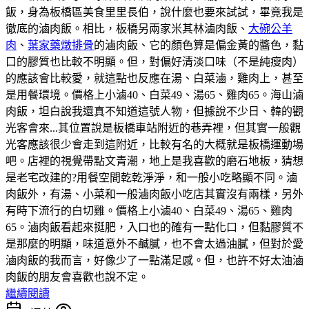
飯，身為板橋區美食里里長伯，說什麼也要來試試，畢竟我是
徹底的滷肉飯。相比，板橋另兩家米其林滷肉飯、
大碗公羊
肉
、
葉家藥燉排骨
的滷肉飯、它的顏色算是偏金黃的醬色，黏
口的膠質也比較不明顯。但，對偏好清淡口味（不是純瘦肉）
的應該會比較愛，就這點也反應在湯、白菜滷，雞肉上，甚至
是用餐環境。價格上小滷40、白菜49、湯65、雞肉65。海山滷
肉飯，坦白說我還真不知道這號人物，但據說不少日、韓的觀
光客會來...其位置說是板橋車站附近的巷弄裡，但其實一般觀
光客應該很少會走到這附近，比較有名的大概就是板橋運動場
吧。店裡的視覺帶點文青潮，地上是我喜歡的磨石地板，猜想
是老宅改建的?用餐空間乾乾淨淨，和一般小吃略顯不同。滷
肉飯外，有湯、小菜和一般滷肉飯小吃店其實沒有兩樣，另外
有時下流行的白切雞。價格上小滷40、白菜49、湯65、雞肉
65。滷肉飯看起來挺肥，入口也的確有一點化口，但黏膠質不
是那麼的明顯，味道意外不鹹膩，也不會太過油膩，但對於愛
滷肉飯的我而言，好像少了一點滿足感。但，也許不好太油滷
肉飯的朋友會喜歡也說不定。
繼續閱讀