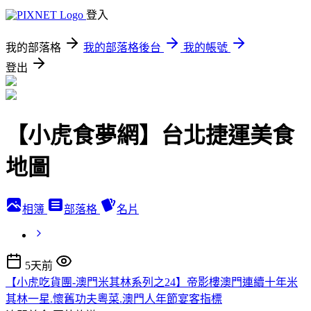
登入
我的部落格
我的部落格後台
我的帳號
登出
【小虎食夢網】台北捷運美食
地圖
相簿
部落格
名片
5天前
【小虎吃貨團-澳門米其林系列之24】帝影樓澳門連續十年米
其林一星.懷舊功夫粵菜.澳門人年節宴客指標