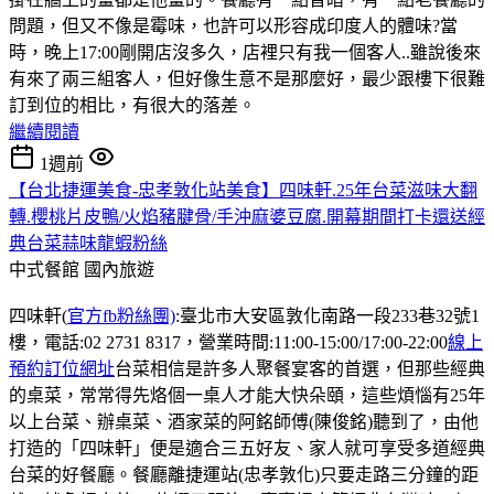
問題，但又不像是霉味，也許可以形容成印度人的體味?當
時，晚上17:00剛開店沒多久，店裡只有我一個客人..雖說後來
有來了兩三組客人，但好像生意不是那麼好，最少跟樓下很難
訂到位的相比，有很大的落差。
繼續閱讀
1週前
【台北捷運美食-忠孝敦化站美食】四味軒.25年台菜滋味大翻
轉.櫻桃片皮鴨/火焰豬腱骨/手沖麻婆豆腐.開幕期間打卡還送經
典台菜蒜味龍蝦粉絲
中式餐館
國內旅遊
四味軒(
官方fb粉絲團)
:臺北市大安區敦化南路一段233巷32號1
樓，電話:02 2731 8317，營業時間:11:00-15:00/17:00-22:00
線上
預約訂位網址
台菜相信是許多人聚餐宴客的首選，但那些經典
的桌菜，常常得先烙個一桌人才能大快朵頤，這些煩惱有25年
以上台菜、辦桌菜、酒家菜的阿銘師傅(陳俊銘)聽到了，由他
打造的「四味軒」便是適合三五好友、家人就可享受多道經典
台菜的好餐廳。餐廳離捷運站(忠孝敦化)只要走路三分鐘的距