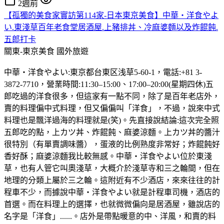
2週前
【孤獨的美食家實訪第114家-日本東京美食】中華・洋食やよ
い.東淺草百年老食堂居酒屋.上豬排丼、冷麻婆麵以及炸餛飩.
五郎打卡
關東-東京美食
國外旅遊
中華・洋食やよい:東京都台東区浅草5-60-1，電話:+81 3-
3872-7710，營業時間:11:30–15:00、17:00–20:00(星期四休)五
郎吃過的洋食很多，但這家有一點不同，除了是百年老店外，
賣的料理偏中式料理，但又偏偏叫「洋食」，不過，說來中式
料理也是飄洋過海的料理就是(笑)。先直接說結論:這次完全照
五郎吃的點，上カツ丼、炸餛飩、麻婆涼麵。上カツ丼的醬汁
很特別（有單賣調味醬），蛋液的比例熟度非常好；炸餛飩好
香好酥；麻婆涼麵我比較無感。中華・洋食やよい位於東淺
草，也有人管它叫奧淺草，大概介於淺草寺和三之輪間，但在
地理的分類上屬於三之輪。這附近有不少酒店，來來往往的計
程車不少，而據說中華・洋食やよい就是計程車司機，酒店的
首選。而在料理上的選擇，也就微微偏向是居酒屋，雖說店的
名字是「洋食」......。店外是帶點暖意的中、洋風，和賣的料