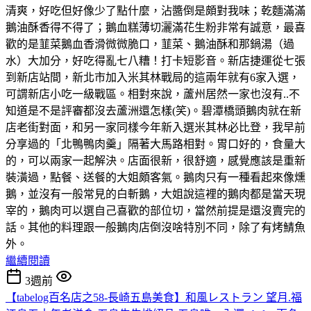
清爽，好吃但好像少了點什麼，沾醬倒是頗對我味；乾麵滿滿
鵝油酥香得不得了；鵝血糕薄切灑滿花生粉非常有誠意，最喜
歡的是韮菜鵝血香滑微微脆口，韮菜、鵝油酥和那鍋湯（過
水）大加分，好吃得亂七八糟！打卡短影音。新店捷運從七張
到新店站間，新北市加入米其林戰局的這兩年就有6家入選，
可謂新店小吃一級戰區。相對來說，蘆州居然一家也沒有..不
知道是不是評審都沒去蘆洲還怎樣(笑)。碧潭橋頭鵝肉就在新
店老街對面，和另一家同樣今年新入選米其林必比登，我早前
分享過的「北鴨鴨肉羹」隔著大馬路相對。胃口好的，食量大
的，可以兩家一起解決。店面很新，很舒適，感覺應該是重新
裝潢過，點餐、送餐的大姐頗客氣。鵝肉只有一種看起來像燻
鵝，並沒有一般常見的白斬鵝，大姐說這裡的鵝肉都是當天現
宰的，鵝肉可以選自己喜歡的部位切，當然前提是還沒賣完的
話。其他的料理跟一般鵝肉店倒沒啥特別不同，除了有烤鯖魚
外。
繼續閱讀
3週前
【tabelog百名店之58-長崎五島美食】和風レストラン 望月.福