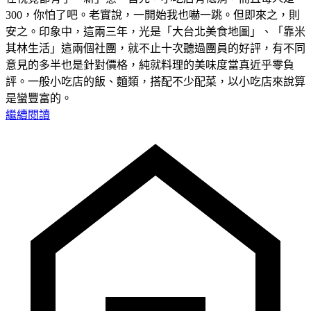
300，你怕了吧。老實說，一開始我也嚇一跳。但即來之，則
安之。印象中，這兩三年，光是「大台北美食地圖」、「靠米
其林生活」這兩個社團，就不止十次聽過團員的好評，有不同
意見的多半也是針對價格，純就料理的美味度當真近乎零負
評。一般小吃店的飯、麵類，搭配不少配菜，以小吃店來說算
是蠻豐富的。
繼續閱讀