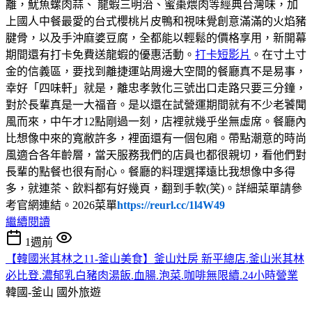
離，魷魚螺肉蒜、 龍蝦三明治、蜜棗煨肉等經典台灣味，加
上國人中餐最愛的台式櫻桃片皮鴨和視味覺創意滿滿的火焰豬
腱骨，以及手沖麻婆豆腐，全都能以輕鬆的價格享用，新開幕
期間還有打卡免費送龍蝦的優惠活動。
打卡短影片
。在寸土寸
金的信義區，要找到離捷運站周邊大空間的餐廳真不是易事，
幸好「四味軒」就是，離忠孝敦化三號出口走路只要三分鐘，
對於長輩真是一大福音。是以還在試營運期間就有不少老饕聞
風而來，中午才12點剛過一刻，店裡就幾乎坐無虛席。餐廳內
比想像中來的寬敝許多，裡面還有一個包廂。帶點潮意的時尚
風適合各年齡層，當天服務我們的店員也都很親切，看他們對
長輩的點餐也很有耐心。餐廳的料理選擇遠比我想像中多得
多，就連茶、飲料都有好幾頁，翻到手軟(笑)。詳細菜單請參
考官網連結。2026菜單
https://reurl.cc/1l4W49
繼續閱讀
1週前
【韓國米其林之11-釜山美食】釜山灶房 新平總店.釜山米其林
必比登.濃郁乳白豬肉湯飯.血腸.泡菜.咖啡無限續.24小時營業
韓國-釜山
國外旅遊