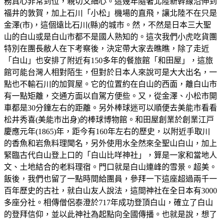
務真心非常到位，親切又細心。這幾年隨著北陸新幹線沿伸到
福井的敦賀，加上石川「小松」機場的直飛，讓北陸不在只是
金澤(市)，這個遠比石川(縣)的城市。然，不然是日本三大聖
山的白山或是白山市都不是國人熟知的。這次我們小虎吃貨團
特別在團長敝人在下考察後，決定帶大家去瞧瞧，除了走近
「白山」也安排了附近有150多年的餐旅館「和田屋」，這旅
館可能台灣人相對陌生，但對於日本人來說可是大大出名，一
點也不輸石川的加賀屋。它的位置約在白山的西面，離白山市
有一點矩離，交通方面以自駕方便些。又，從金澤、小松市開
車都是30分鐘左右的距離。另外棒球迷可以順便去美能市看看
松井秀喜(美能市出身)的棒球博物館。和田屋創業於創業江戸
慶應元年(1865)年，距今有160年左右的歷史，以附近手取川
的香魚和岩魚料理聞名，另外使用水全然來全聖山白山，加上
緊臨古代白山登上口的「白山比咩神社」，算是一家和當地人
文、土地結合的老料理宿。門口就是白山連峰的雪景。超美。
飯後，我們也留了一點時間給團員，參拜一下這座超過兩千一
百年歷史的古社，就白山友人說法，這間神社在全日本有3000
多座分社。相傳僧侶泰澄於717年成功登頂白山，確立了白山
的登拜信仰，並以此神社為起點向全國傳播。也就是說，想了