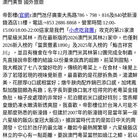
澳門美食
國外旅遊
帝影樓(
官網
):澳門氹仔廣東大馬路786、798、816及840號新濠
鋒酒店11樓，電話:+853 2886 8868，營業時間:12:00-
15:00/18:00-22:00這家是我們「
小虎吃貨團
」攻克的第21家澳
門星級米其林，而在最新版的2026澳門米其林21家中，也僅剩
2026新入榜的「當奧豐素1890」及2025年入榜的「鮨吉祥宮
川」，並且有機會在今年12月澳門米其林第12團完成全制霸。
先直接說帝影樓的結論:以份量來說真的超飽，前菜到甜點，
我大概說了七八次蠻好吃的，傳統的粵菜上，在食材、味覺上
添了若隱若現的視味覺新意。最喜歡的是花膠拆魚𡙡，湯濃鮮
美，花膠厚Q口感相當好；燉牛脥肉配炸鍋巴添口感，加烤鳳
梨加酸甜頗為有趣；名字長到要換口氣才唸得完的老粵菜金錢
魚肚，柚子皮處理的非常好，尼泊爾岩米口感好特別；雪燕椰
皇燉奶凍水嫩清新透爽甜，我喜歡。帝影樓位於台灣人可能不
是那麼熟悉的新濠鋒，但建於2007年的新濠鋒可是當年第一座
六星級的飯店(皇冠大飯店)，據說當時代言的是如日中天的周
潤發。它位於氹仔的最北端，離如今最熱鬧繁華，六星級飯店
林立的中心有一點距離。要說澳門粵菜當然如過江之鯽，若以