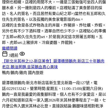
理倒也相櫬，店裡的用間不大，一邊是三張勉強可坐四人的盤
腿木桌，另一邊則是四人的檯前。店裡貼滿了美食節目的採
訪、名人的簽名，而且居然有東山紀之耶=)當然也有五郎和久
住先生的簽名，以及孤獨的美食家電影版的dm。
店裡的主食是各式炸物為主的丼飯，炸豬排、炸牡蠣、炸蝦。
另外也有不少下酒料理。酒單自然也少不少。店裡貼心的準備
了五郎set和久住先生的set，於是我決定這次照著五郎點。五
郎、虎郎set:上豬排丼、冷麻婆麵、炸餛飩。
繼續閱讀
3週前
【新北米其林之12-新店美食】碧潭橋頭鵝肉.新店三十年鵝肉
老店.鵝油蔥麵.韭菜鵝血真心美味
鴨肉/鵝肉/雞肉
國內旅遊
碧潭橋頭鵝肉:新北市新店區新生里北新路一段127號，電
話:0229153242，營業時間:星期五、11:00–15:00(星期六日休)
鵝肉一直是我最愛的兩隻腳料理，個人也有不少家愛店，是以
六月初知道新店有一家入選2026年米其林便專程去了一趟，七
月便公佈入選米其林必比登。直接說結論:鵝腿味道相對乾淨