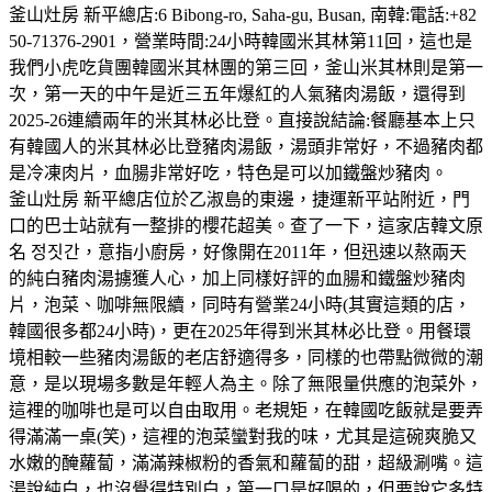
釜山灶房 新平總店:6 Bibong-ro, Saha-gu, Busan, 南韓:電話:+82
50-71376-2901，營業時間:24小時韓國米其林第11回，這也是
我們小虎吃貨團韓國米其林團的第三回，釜山米其林則是第一
次，第一天的中午是近三五年爆紅的人氣豬肉湯飯，還得到
2025-26連續兩年的米其林必比登。直接說結論:餐廳基本上只
有韓國人的米其林必比登豬肉湯飯，湯頭非常好，不過豬肉都
是冷凍肉片，血腸非常好吃，特色是可以加鐵盤炒豬肉。
釜山灶房 新平總店位於乙淑島的東邊，捷運新平站附近，門
口的巴士站就有一整排的櫻花超美。查了一下，這家店韓文原
名 정짓간，意指小廚房，好像開在2011年，但迅速以熬兩天
的純白豬肉湯擄獲人心，加上同樣好評的血腸和鐵盤炒豬肉
片，泡菜、咖啡無限續，同時有營業24小時(其實這類的店，
韓國很多都24小時)，更在2025年得到米其林必比登。用餐環
境相較一些豬肉湯飯的老店舒適得多，同樣的也帶點微微的潮
意，是以現場多數是年輕人為主。除了無限量供應的泡菜外，
這裡的咖啡也是可以自由取用。老規矩，在韓國吃飯就是要弄
得滿滿一桌(笑)，這裡的泡菜蠻對我的味，尤其是這碗爽脆又
水嫩的醃蘿蔔，滿滿辣椒粉的香氣和蘿蔔的甜，超級涮嘴。這
湯說純白，也沒覺得特別白，第一口是好喝的，但要說它多特