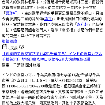
台灣人的米其林名單中，肯定是如今仍是米其林三星，而我們
吃貨團曾開過4.5次，我個人從二星吃到三星吃不下十次的
「
譽瓏軒
」，主廚歐陽師傅的手藝更是讓團員讚不絕口，另如
今再次摘得二星的譚師傳(
譚卉
)，那也是團員口中澳門粵菜的
極品。當然位於本島，我們也吃過三四次的「
永利軒
」也值得
一訪。但要是問起老澳門人，沒準「帝影樓」才是他們年節宴
客的首選，其地位不可謂不高。
繼續閱讀
6天前
【孤獨的美食家實訪第114家-千葉美食】インドの食堂カマル
千葉美浜店.地道印度咖哩口味繁多.超 大烤饢酥軟Q甜
關東－千葉縣
國外旅遊
インドの食堂カマル 千葉美浜店(第七季第11話):千葉県千葉
市美浜区幸町１丁目１８−1，電話:+81432462555，營業時
間:11:00–15:00/17:00–22:00我沒細數，但孤獨美食家五郎除了
東京都外，跑最勤的應該是千葉，又或者是神奈川。是以如果
要整理一篇單一縣的孤獨美食家全攻略，可能就是千葉，因為
目前為止我大概只剩一兩家沒吃到，其他十多家都全數入