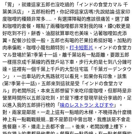
「胃」，就連這家五郎也沒吃過的「インドの食堂カマル 千
葉美浜店」，五郎粉粉們，你記得這家店嗎?先說結論:這家印
度咖哩的種類非常多…. ，有選擇障礙的應該很痛苦。選了饢
和咖哩的套餐，瞎點了兩種咖哩都非常對我的味，饢Q軟更是
好吃到不行，餅香、油甜就算單吃也美味、沾著咖哩如虎添
翼。配餐沙拉很一般，五郎也有喝的芒果拉希挺好喝，加點的
肉串偏乾，咖哩小籠包頗特別。
打卡短影片
。インドの食堂カ
マル登場於第7季第十一話，離千葉站有一點距離，要跟五郎
一樣搭京成千葉線的西登戶站下車，步行大約是七到八分鐘可
達。這裡有一個千葉上千戶的大型住宅區「千葉ガーデンタウ
ン」，一出車站的大馬路就可以看見。如果你有印象，該集
(第7季第十一話)，五郎來到這就是受「インドの食堂カマ
ル」的老闆所託，本來五郎想留下來吃印度咖哩，但那時是非
營業時間所以五郎沒吃到，於是下樓才發現早就分享過的，足
以進入我的五郎排行榜的「
味のレストラン えびすや
」。
對，兩家是鄰居。一走上這有一點暗的木梯，不曉得為什麼精
神上有一點戰戰競競...要不是節目中曾出現，我應該是不會走
進餐廳。不，連走上去都不會.....。後來，老闆說樓上樓下，
掛在牆上的畫都是他畫的。餐廳有一點昏暗，有一點老餐廳的