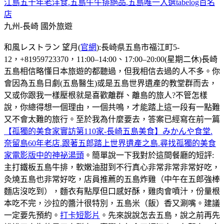
江島五十年老洋食.五島牛牛排絕品.五島唯一入選tabelog百名
店
九州-長崎
國外旅遊
和風レストラン 望月(
官網
):長崎県五島市福江町5-
12，+81959723370，11:00–14:00、17:00–20:00(星期二休)長崎
五島相信略懂日本旅遊的都聽過，但我相信去過的人不多。你
會因為五島日劇(五島醫生)或是五島世界遺產的教堂群而去，
又或你跟我一樣壓根就是喜歡離群、離島的旅人?不管怎樣
說，你總得想一個理由，一個共鳴，才能踏上這一段有一點難
又不會太難的旅行。至於我為什麼要去，答案已經寫在前一篇
【孤獨的美食家實訪第110家-長崎五島美食】みかんや食堂.
奈留島60年老店.跟著五郎踏上世界遺產之島.尋找孤獨的美食
家電影版中的神祕湯頭
。簡單說一下我對於這間餐廳的短評:
主打鐵板五島牛排，軟嫩油甜到不行真心非常非常非常好吃，
灸燒五島也非常好吃，店員推薦的五島炸雞（中午在五郎強棒
麵店沒吃到），麵衣有點厚但口感好酥，雞肉會噴汁，份量根
本吃不完，沙拉的醬汁很特別，五島米（飯）香又涮嘴。建議
一定要先預約。
打卡短影片
。先來說說怎去五島，說之前再先