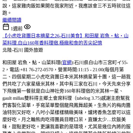
說，這家雞肉飯如果開在我家附近，我應該會三不五時就往這
跑。
繼續閱讀
1週前
【小虎吃貨團日本摘星之26-石川美食】和田屋 岩魚・鮎・山
菜料理.白山160年香料理宿.極緻和食的舌尖記憶
北陸-石川
國外旅遊
和田屋 岩魚・鮎・山菜料理(
官網
):石川県白山市三宮町イ55-
2，電話:+81 76-272-0570，營業時間:11:15 - 21:00(每個月第
二、四個星期二小虎吃貨團日本米其林摘星第十團，這一趟我
們共吃了六家星級米其林，其中有三家在石川，今天先來分享
下飛機第一餐就是白山神社旁160年料理宿的米其林一星、
gault millau雙料得主鄉土會席料理（tabelog 3.75)感謝主廚幫我
們客製化菜單，手寫菜單整個龍飛鳳舞超美，生魚片的梅肉醬
油特別又好吃，八吋小菜樣樣精緻美味，爐烤香魚怎麼可以這
麼好吃，月之輪熊肉吃得團員目瞪口呆，直嫌太少…炊飯美
味，甜點更好吃。更讓我喜歡的是環境，尤其是幾位內將的服