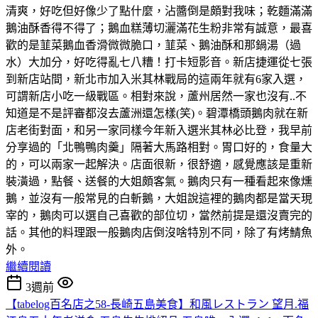
清爽，好吃但好像少了點什麼，沾醬倒是頗對我味；乾麵滿滿
鵝油酥香得不得了；鵝血糕薄切灑滿花生粉非常有誠意，最喜
歡的是韮菜鵝血香滑微微脆口，韮菜、鵝油酥和那鍋湯（過
水）大加分，好吃得亂七八糟！打卡短影音。新店捷運從七張
到新店站間，新北市加入米其林戰局的這兩年就有6家入選，
可謂新店小吃一級戰區。相對來說，蘆州居然一家也沒有..不
知道是不是評審都沒去蘆洲還怎樣(笑)。碧潭橋頭鵝肉就在新
店老街對面，和另一家同樣今年新入選米其林必比登，我早前
分享過的「北鴨鴨肉羹」隔著大馬路相對。胃口好的，食量大
的，可以兩家一起解決。店面很新，很舒適，感覺應該是重新
裝潢過，點餐、送餐的大姐頗客氣。鵝肉只有一種看起來像燻
鵝，並沒有一般常見的白斬鵝，大姐說這裡的鵝肉都是當天現
宰的，鵝肉可以選自己喜歡的部位切，當然前提是還沒賣完的
話。其他的料理跟一般鵝肉店倒沒啥特別不同，除了有烤鯖魚
外。
繼續閱讀
3週前
【tabelog百名店之58-長崎五島美食】和風レストラン 望月.福