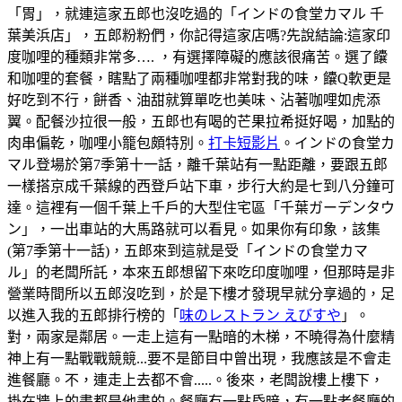
「胃」，就連這家五郎也沒吃過的「インドの食堂カマル 千
葉美浜店」，五郎粉粉們，你記得這家店嗎?先說結論:這家印
度咖哩的種類非常多…. ，有選擇障礙的應該很痛苦。選了饢
和咖哩的套餐，瞎點了兩種咖哩都非常對我的味，饢Q軟更是
好吃到不行，餅香、油甜就算單吃也美味、沾著咖哩如虎添
翼。配餐沙拉很一般，五郎也有喝的芒果拉希挺好喝，加點的
肉串偏乾，咖哩小籠包頗特別。
打卡短影片
。インドの食堂カ
マル登場於第7季第十一話，離千葉站有一點距離，要跟五郎
一樣搭京成千葉線的西登戶站下車，步行大約是七到八分鐘可
達。這裡有一個千葉上千戶的大型住宅區「千葉ガーデンタウ
ン」，一出車站的大馬路就可以看見。如果你有印象，該集
(第7季第十一話)，五郎來到這就是受「インドの食堂カマ
ル」的老闆所託，本來五郎想留下來吃印度咖哩，但那時是非
營業時間所以五郎沒吃到，於是下樓才發現早就分享過的，足
以進入我的五郎排行榜的「
味のレストラン えびすや
」。
對，兩家是鄰居。一走上這有一點暗的木梯，不曉得為什麼精
神上有一點戰戰競競...要不是節目中曾出現，我應該是不會走
進餐廳。不，連走上去都不會.....。後來，老闆說樓上樓下，
掛在牆上的畫都是他畫的。餐廳有一點昏暗，有一點老餐廳的