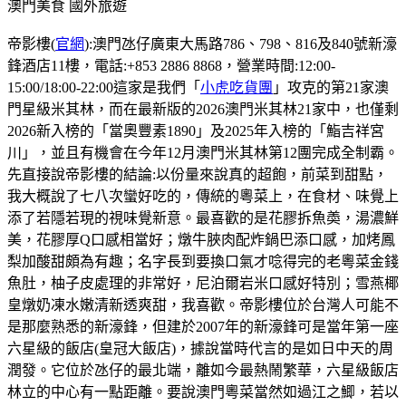
澳門美食
國外旅遊
帝影樓(
官網
):澳門氹仔廣東大馬路786、798、816及840號新濠
鋒酒店11樓，電話:+853 2886 8868，營業時間:12:00-
15:00/18:00-22:00這家是我們「
小虎吃貨團
」攻克的第21家澳
門星級米其林，而在最新版的2026澳門米其林21家中，也僅剩
2026新入榜的「當奧豐素1890」及2025年入榜的「鮨吉祥宮
川」，並且有機會在今年12月澳門米其林第12團完成全制霸。
先直接說帝影樓的結論:以份量來說真的超飽，前菜到甜點，
我大概說了七八次蠻好吃的，傳統的粵菜上，在食材、味覺上
添了若隱若現的視味覺新意。最喜歡的是花膠拆魚𡙡，湯濃鮮
美，花膠厚Q口感相當好；燉牛脥肉配炸鍋巴添口感，加烤鳳
梨加酸甜頗為有趣；名字長到要換口氣才唸得完的老粵菜金錢
魚肚，柚子皮處理的非常好，尼泊爾岩米口感好特別；雪燕椰
皇燉奶凍水嫩清新透爽甜，我喜歡。帝影樓位於台灣人可能不
是那麼熟悉的新濠鋒，但建於2007年的新濠鋒可是當年第一座
六星級的飯店(皇冠大飯店)，據說當時代言的是如日中天的周
潤發。它位於氹仔的最北端，離如今最熱鬧繁華，六星級飯店
林立的中心有一點距離。要說澳門粵菜當然如過江之鯽，若以