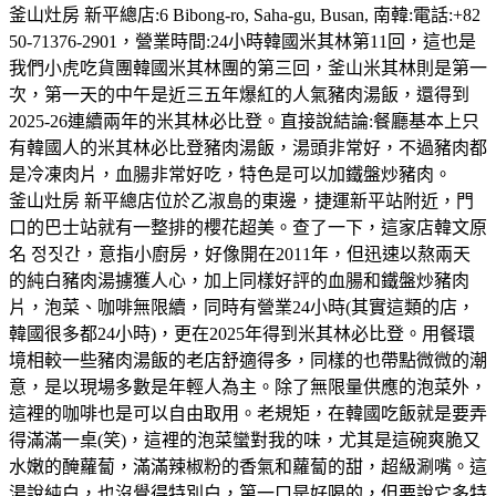
釜山灶房 新平總店:6 Bibong-ro, Saha-gu, Busan, 南韓:電話:+82
50-71376-2901，營業時間:24小時韓國米其林第11回，這也是
我們小虎吃貨團韓國米其林團的第三回，釜山米其林則是第一
次，第一天的中午是近三五年爆紅的人氣豬肉湯飯，還得到
2025-26連續兩年的米其林必比登。直接說結論:餐廳基本上只
有韓國人的米其林必比登豬肉湯飯，湯頭非常好，不過豬肉都
是冷凍肉片，血腸非常好吃，特色是可以加鐵盤炒豬肉。
釜山灶房 新平總店位於乙淑島的東邊，捷運新平站附近，門
口的巴士站就有一整排的櫻花超美。查了一下，這家店韓文原
名 정짓간，意指小廚房，好像開在2011年，但迅速以熬兩天
的純白豬肉湯擄獲人心，加上同樣好評的血腸和鐵盤炒豬肉
片，泡菜、咖啡無限續，同時有營業24小時(其實這類的店，
韓國很多都24小時)，更在2025年得到米其林必比登。用餐環
境相較一些豬肉湯飯的老店舒適得多，同樣的也帶點微微的潮
意，是以現場多數是年輕人為主。除了無限量供應的泡菜外，
這裡的咖啡也是可以自由取用。老規矩，在韓國吃飯就是要弄
得滿滿一桌(笑)，這裡的泡菜蠻對我的味，尤其是這碗爽脆又
水嫩的醃蘿蔔，滿滿辣椒粉的香氣和蘿蔔的甜，超級涮嘴。這
湯說純白，也沒覺得特別白，第一口是好喝的，但要說它多特