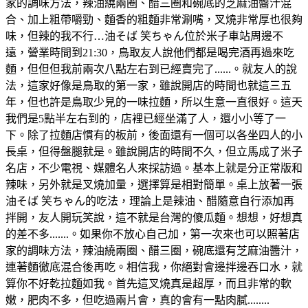
家的調味方法，辣油繞兩圈、醋三圈和碗底的芝麻油醬汁混
合、加上粗帶嚼勁、麵香的粗麵非常涮嘴，叉燒非常厚也很夠
味，但辣的我不行…油そば 笑ちゃん位於米子車站周邊不
遠，營業時間到21:30，鳥取友人說他們都是喝完酒再過來吃
麵，但但但我前兩次八點左右到已經賣完了......。就友人的說
法，這家好像是鳥取的第一家，雖說開店的時間也就這三五
年，但也許是鳥取少見的一味拉麵，所以生意一直很好。這天
我們是5點半左右到的，店裡已經坐滿了人，還小小等了一
下。除了拉麵店慣有的板前，後面還有一個可以各坐四人的小
長桌，但得盤腿就是。雖說開店的時間不久，但立馬成了米子
名店，不少電視、媒體名人來採訪過。基本上就是分正常版和
辣味，另外就是叉燒加量，選擇算是相對簡單。桌上放著一張
油そば 笑ちゃん的吃法，理論上是辣油、醋隨意自行添加再
拌開，友人開玩笑說，這不就是台灣的傻瓜麵。想想，好想真
的差不多.......。如果你不放心自己加，第一次來也可以照著店
家的調味方法，辣油繞兩圈、醋三圈，碗底還有芝麻油醬汁，
連著麵徹底混合後再吃。相信我，你絕對會邊拌邊吞口水，就
算你不好乾拉麵如我。首先這叉燒真是超厚，而且非常的軟
嫩，肥肉不多，但吃過兩片會，真的會有一點肉膩........