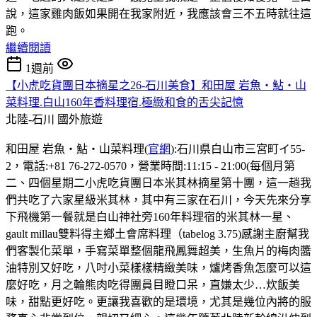
說，這家雞肉飯如果開在我家附近，我應該會三不五時就往這
跑。
繼續閱讀
1週前
【小虎吃貨團日本摘星之26-石川美食】和田屋 岩魚・鮎・山
菜料理.白山160年香料理宿.極緻和食的舌尖記憶
北陸-石川
國外旅遊
和田屋 岩魚・鮎・山菜料理(
官網
):石川県白山市三宮町イ55-
2，電話:+81 76-272-0570，營業時間:11:15 - 21:00(每個月第
二、四個星期二小虎吃貨團日本米其林摘星第十團，這一趟我
們共吃了六家星級米其林，其中有三家在石川，今天先來分享
下飛機第一餐就是白山神社旁160年料理宿的米其林一星、
gault millau雙料得主鄉土會席料理（tabelog 3.75)感謝主廚幫我
們客製化菜單，手寫菜單整個龍飛鳳舞超美，生魚片的梅肉醬
油特別又好吃，八吋小菜樣樣精緻美味，爐烤香魚怎麼可以這
麼好吃，月之輪熊肉吃得團員目瞪口呆，直嫌太少…炊飯美
味，甜點更好吃。更讓我喜歡的是環境，尤其是幾位內將的服