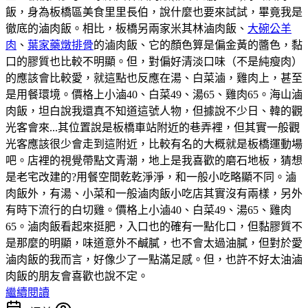
飯，身為板橋區美食里里長伯，說什麼也要來試試，畢竟我是
徹底的滷肉飯。相比，板橋另兩家米其林滷肉飯、
大碗公羊
肉
、
葉家藥燉排骨
的滷肉飯、它的顏色算是偏金黃的醬色，黏
口的膠質也比較不明顯。但，對偏好清淡口味（不是純瘦肉）
的應該會比較愛，就這點也反應在湯、白菜滷，雞肉上，甚至
是用餐環境。價格上小滷40、白菜49、湯65、雞肉65。海山滷
肉飯，坦白說我還真不知道這號人物，但據說不少日、韓的觀
光客會來...其位置說是板橋車站附近的巷弄裡，但其實一般觀
光客應該很少會走到這附近，比較有名的大概就是板橋運動場
吧。店裡的視覺帶點文青潮，地上是我喜歡的磨石地板，猜想
是老宅改建的?用餐空間乾乾淨淨，和一般小吃略顯不同。滷
肉飯外，有湯、小菜和一般滷肉飯小吃店其實沒有兩樣，另外
有時下流行的白切雞。價格上小滷40、白菜49、湯65、雞肉
65。滷肉飯看起來挺肥，入口也的確有一點化口，但黏膠質不
是那麼的明顯，味道意外不鹹膩，也不會太過油膩，但對於愛
滷肉飯的我而言，好像少了一點滿足感。但，也許不好太油滷
肉飯的朋友會喜歡也說不定。
繼續閱讀