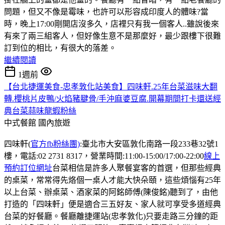
問題，但又不像是霉味，也許可以形容成印度人的體味?當
時，晚上17:00剛開店沒多久，店裡只有我一個客人..雖說後來
有來了兩三組客人，但好像生意不是那麼好，最少跟樓下很難
訂到位的相比，有很大的落差。
繼續閱讀
1週前
【台北捷運美食-忠孝敦化站美食】四味軒.25年台菜滋味大翻
轉.櫻桃片皮鴨/火焰豬腱骨/手沖麻婆豆腐.開幕期間打卡還送經
典台菜蒜味龍蝦粉絲
中式餐館
國內旅遊
四味軒(
官方fb粉絲團)
:臺北市大安區敦化南路一段233巷32號1
樓，電話:02 2731 8317，營業時間:11:00-15:00/17:00-22:00
線上
預約訂位網址
台菜相信是許多人聚餐宴客的首選，但那些經典
的桌菜，常常得先烙個一桌人才能大快朵頤，這些煩惱有25年
以上台菜、辦桌菜、酒家菜的阿銘師傅(陳俊銘)聽到了，由他
打造的「四味軒」便是適合三五好友、家人就可享受多道經典
台菜的好餐廳。餐廳離捷運站(忠孝敦化)只要走路三分鐘的距