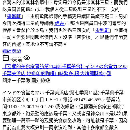
台灣人的米其林名單中，肯定是如今仍是米其林三星，而我們
吃貨團曾開過4.5次，我個人從二星吃到三星吃不下十次的
「
譽瓏軒
」，主廚歐陽師傅的手藝更是讓團員讚不絕口，另如
今再次摘得二星的譚師傳(
譚卉
)，那也是團員口中澳門粵菜的
極品。當然位於本島，我們也吃過三四次的「
永利軒
」也值得
一訪。但要是問起老澳門人，沒準「帝影樓」才是他們年節宴
客的首選，其地位不可謂不高。
繼續閱讀
6天前
【孤獨的美食家實訪第114家-千葉美食】インドの食堂カマル
千葉美浜店.地道印度咖哩口味繁多.超 大烤饢酥軟Q甜
關東－千葉縣
國外旅遊
インドの食堂カマル 千葉美浜店(第七季第11話):千葉県千葉
市美浜区幸町１丁目１８−1，電話:+81432462555，營業時
間:11:00–15:00/17:00–22:00我沒細數，但孤獨美食家五郎除了
東京都外，跑最勤的應該是千葉，又或者是神奈川。是以如果
要整理一篇單一縣的孤獨美食家全攻略，可能就是千葉，因為
目前為止我大概只剩一兩家沒吃到，其他十多家都全數入