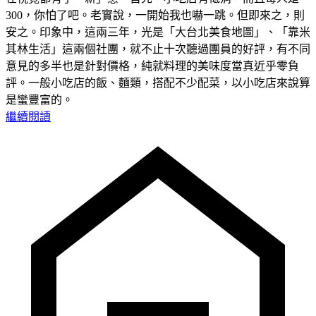
300，你怕了吧。老實說，一開始我也嚇一跳。但即來之，則
安之。印象中，這兩三年，光是「大台北美食地圖」、「靠米
其林生活」這兩個社團，就不止十次聽過團員的好評，有不同
意見的多半也是針對價格，純就料理的美味度當真近乎零負
評。一般小吃店的飯、麵類，搭配不少配菜，以小吃店來說算
是蠻豐富的。
繼續閱讀