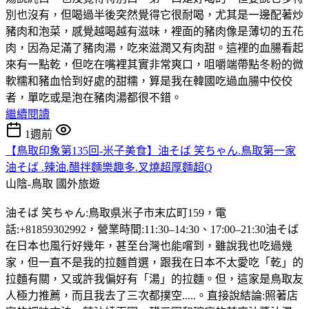
別也沒有，但喝過半後突然覺得它很耐喝，尤其是一邊配著炒
豬肉和泡菜，感覺越喝越有滋味，裡面的豬肉像是薄切的五花
肉，因為足滿了豬肉湯，吃來滋潤又有肉甜。這裡的血腸看起
來有一點乾，但吃在嘴裡其實非常爽口，咀嚼端帶點冬粉的微
軟糯和豬血恰到好處的甜糯，算是我在韓國吃過血腸中佼佼
者，單吃或是泡在豬肉湯都很不錯。
繼續閱讀
1週前
【鳥取印象第135回-米子美食】油そば 笑ちゃん.鳥取第一家
油そば .辣油.醋拌麵樂趣多.叉燒超厚麵超Q
山陰-鳥取
國外旅遊
油そば 笑ちゃん:鳥取県米子市末広町159，電
話:+81859302992，營業時間:11:30–14:30、17:00–21:30油そば
在日本也風行好幾年，甚至台灣也能嚐到，雖說我也吃過幾
家，但一直不是我的拉麵首選，跟我在日本不太愛吃「乾」的
拉麵有關，又或許我偏好有「湯」的拉麵。但，這家是鳥取友
人極力推薦，而且我去了三次都撲空.....。直接說結論:照著店