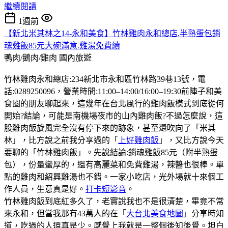
繼續閱讀
1週前
【新北米其林之14-永和美食】竹林雞肉永和總店.半熟蛋包銷
魂雞飯85元大碗滿意.雞湯免費續
鴨肉/鵝肉/雞肉
國內旅遊
竹林雞肉永和總店:234新北市永和區竹林路39巷13號，電
話:0289250096，營業時間:11:00–14:00/16:00–19:30前陣子和美
食圈的朋友聊起來，這幾年在台北風行的雞肉飯模式到底從何
開始?結論，可能是南機場夜市的山內雞肉飯?不過怎麼說，這
股雞肉飯旋風完全沒有停下來的跡象，甚至還吹向了「米其
林」，比方說之前我分享過的「
上好雞肉飯
」，又比方說今天
要聊的「竹林雞肉飯」。先說結論:銷魂雞飯85元（附半熟蛋
包），份量蠻厚的，還有高麗菜和免費雞湯，辣醬也很棒。單
點的雞肉和紹興雞湯也不錯。一家小吃店，光外場就十來個工
作人員，生意真是好。
打卡短影音
。
竹林雞肉飯到底紅多久了，老實說我也不是很清楚，畢竟不常
來永和，但當我那有43萬人的在「
大台北美食地圖
」分享時知
道，吃過的人還真是少。感覺上我就是一整個後知後覺。坦白