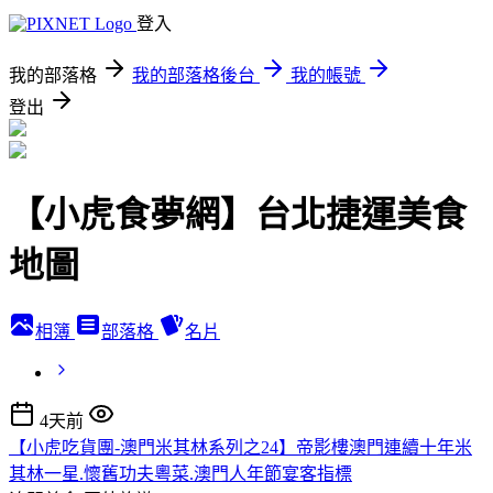
登入
我的部落格
我的部落格後台
我的帳號
登出
【小虎食夢網】台北捷運美食
地圖
相簿
部落格
名片
4天前
【小虎吃貨團-澳門米其林系列之24】帝影樓澳門連續十年米
其林一星.懷舊功夫粵菜.澳門人年節宴客指標