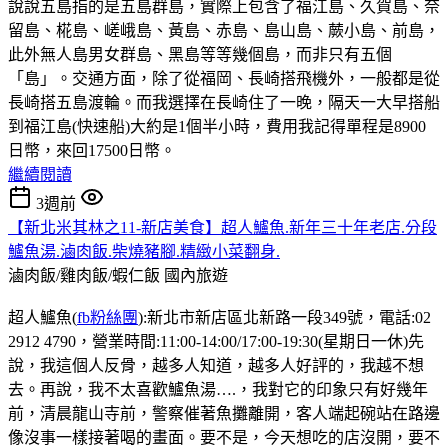
說說五島指的是五島群島，實際上包含了福江島、久賀島、奈
留島、椛島、嵯峨島、黃島、赤島、島山島、蕨小島、前島，
此外無人島男女群島、黑島等等幾個島，而非只有五個
「島」。交通方面，除了從福岡、長崎搭飛機外，一般都是從
長崎搭五島渡輪。而我選擇在長崎住了一晚，隔天一大早搭船
到福江島(快速船)大約是1個半小時，費用我記得單程是8900
日幣，來回17500日幣。
繼續閱讀
3週前
【新北米其林之11-新店美食】超人鱸魚.新年三十年老店.分段
鱸魚湯.滷肉飯.柴燒豬腳.精緻小菜翻身.
滷肉飯/雞肉飯/蝦仁飯
國內旅遊
超人鱸魚(
fb粉絲團
):新北市新店區北新路一段349號，電話:02
2912 4790，營業時間:11:00-14:00/17:00-19:30(星期日一休)先
說，我這個人反骨，越多人知道，越多人好評的，我越不想
去。再說，我不太喜歡鱸魚湯….，我對它的印象只有好幾年
前，清晨龍山寺前，警察催著魚攤離開，客人端起碗站在路邊
像沒事一樣接著喝的畫面。要不是，今天想吃的店沒開，要不