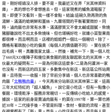
是，剛好經過沒人排，要不是，我最近又在弄「米其林資料
庫」，真的想也不會想進去。但，這家現煮的鱸魚湯喝服了
我，即便下次看到，我一樣不會點。結論:這碗久熬再熬的魚
湯鮮、滿滿的蛤蜊鮮和薑𢇃、九層塔間的平衡著實微妙。同
時，滷肉飯也非常有水準、滿滿膠質又不會太鹹或甜膩，柴燒
豬腳雖說吃不出太多柴燒味、但也堪稱好吃，就連小菜埾果南
都很棒。而且啊而且，店裡的姐姐們一個比一個親切。除了，
價格有著跳脫小吃的偏貴（每個人的價值觀不同），實在挑不
出毛病。啊，真離我家太遠…。然後，補充一下，我一個人吃
了660元XD幾陣子和幾位美食圈的朋友聊起新北的米其林，大
伙最大的疑問有二，一是為何新店這麼多?二是為何蘆洲一家
也沒有。而新店的四五家，多數集中在新店、新店區公所站周
邊，且待我一一收服。除了早前分享過，個人也非常喜歡的鴨
肉飯「
北鴨鴨肉羹
」，今天再來分站新店米其林第二家，這兩
三年大紅特紅的「超人鱸魚」。說它是小吃店，但有一點像小
餐館，環境乾淨、服務非常親切，一反傳統小吃給人的感覺。
據說，這家的前身是賣滷肉飯有，約莫在1997年，算一算也將
近30年。二代接手後，不管是料理、食材、餐飲的流程，甚至
在視覺都有了「新」意。首先，小吃店有低消，而且每人是