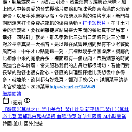
離，魷魚螺肉蒜、 龍蝦三明治、蜜棗煨肉等經典台灣味，加
上國人中餐最愛的台式櫻桃片皮鴨和視味覺創意滿滿的火焰豬
腱骨，以及手沖麻婆豆腐，全都能以輕鬆的價格享用，新開幕
期間還有打卡免費送龍蝦的優惠活動。
打卡短影片
。在寸土寸
金的信義區，要找到離捷運站周邊大空間的餐廳真不是易事，
幸好「四味軒」就是，離忠孝敦化三號出口走路只要三分鐘，
對於長輩真是一大福音。是以還在試營運期間就有不少老饕聞
風而來，中午才12點剛過一刻，店裡就幾乎坐無虛席。餐廳內
比想像中來的寬敝許多，裡面還有一個包廂。帶點潮意的時尚
風適合各年齡層，當天服務我們的店員也都很親切，看他們對
長輩的點餐也很有耐心。餐廳的料理選擇遠比我想像中多得
多，就連茶、飲料都有好幾頁，翻到手軟(笑)。詳細菜單請參
考官網連結。2026菜單
https://reurl.cc/1l4W49
繼續閱讀
1週前
【韓國米其林之11-釜山美食】釜山灶房 新平總店.釜山米其林
必比登.濃郁乳白豬肉湯飯.血腸.泡菜.咖啡無限續.24小時營業
韓國-釜山
國外旅遊