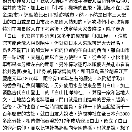
務真心非常到位，親切又細心。這幾年隨著北陸新幹線沿伸到
福井的敦賀，加上石川「小松」機場的直飛，讓北陸不在只是
金澤(市)，這個遠比石川(縣)的城市。然，不然是日本三大聖
山的白山或是白山市都不是國人熟知的。這次我們小虎吃貨團
特別在團長敝人在下考察後，決定帶大家去瞧瞧，除了走近
「白山」也安排了附近有150多年的餐旅館「和田屋」，這旅
館可能台灣人相對陌生，但對於日本人來說可是大大出名，一
點也不輸石川的加賀屋。它的位置約在白山的西面，離白山市
有一點矩離，交通方面以自駕方便些。又，從金澤、小松市開
車都是30分鐘左右的距離。另外棒球迷可以順便去美能市看看
松井秀喜(美能市出身)的棒球博物館。和田屋創業於創業江戸
慶應元年(1865)年，距今有160年左右的歷史，以附近手取川
的香魚和岩魚料理聞名，另外使用水全然來全聖山白山，加上
緊臨古代白山登上口的「白山比咩神社」，算是一家和當地人
文、土地結合的老料理宿。門口就是白山連峰的雪景。超美。
飯後，我們也留了一點時間給團員，參拜一下這座超過兩千一
百年歷史的古社，就白山友人說法，這間神社在全日本有3000
多座分社。相傳僧侶泰澄於717年成功登頂白山，確立了白山
的登拜信仰，並以此神社為起點向全國傳播。也就是說，想了