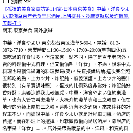
2週前
【孤獨的美食家實訪第114家-日本東京美食】中華・洋食やよ
い.東淺草百年老食堂居酒屋.上豬排丼、冷麻婆麵以及炸餛飩.
五郎打卡
關東-東京美食
國外旅遊
中華・洋食やよい:東京都台東区浅草5-60-1，電話:+81 3-
3872-7710，營業時間:11:30–15:00、17:00–20:00(星期四休)五
郎吃過的洋食很多，但這家有一點不同，除了是百年老店外，
賣的料理偏中式料理，但又偏偏叫「洋食」，不過，說來中式
料理也是飄洋過海的料理就是(笑)。先直接說結論:這次完全照
五郎吃的點，上カツ丼、炸餛飩、麻婆涼麵。上カツ丼的醬汁
很特別（有單賣調味醬），蛋液的比例熟度非常好；炸餛飩好
香好酥；麻婆涼麵我比較無感。中華・洋食やよい位於東淺
草，也有人管它叫奧淺草，大概介於淺草寺和三之輪間，但在
地理的分類上屬於三之輪。這附近有不少酒店，來來往往的計
程車不少，而據說中華・洋食やよい就是計程車司機，酒店的
首選。而在料理上的選擇，也就微微偏向是居酒屋，雖說店的
名字是「洋食」......。店外是帶點暖意的中、洋風，和賣的料