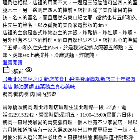
理倒也相櫬，店裡的用間不大，一邊是三張勉強可坐四人的盤
腿木桌，另一邊則是四人的檯前。店裡貼滿了美食節目的採
訪、名人的簽名，而且居然有東山紀之耶=)當然也有五郎和久
住先生的簽名，以及孤獨的美食家電影版的dm。
店裡的主食是各式炸物為主的丼飯，炸豬排、炸牡蠣、炸蝦。
另外也有不少下酒料理。酒單自然也少不少。店裡貼心的準備
了五郎set和久住先生的set，於是我決定這次照著五郎點。五
郎、虎郎set:上豬排丼、冷麻婆麵、炸餛飩。
繼續閱讀
3週前
【新北米其林之12-新店美食】碧潭橋頭鵝肉.新店三十年鵝肉
老店.鵝油蔥麵.韭菜鵝血真心美味
鴨肉/鵝肉/雞肉
國內旅遊
碧潭橋頭鵝肉:新北市新店區新生里北新路一段127號，電
話:0229153242，營業時間:星期五、11:00–15:00(星期六日休)
鵝肉一直是我最愛的兩隻腳料理，個人也有不少家愛店，是以
六月初知道新店有一家入選2026年米其林便專程去了一趟，七
月便公佈入選米其林必比登。直接說結論:鵝腿味道相對乾淨