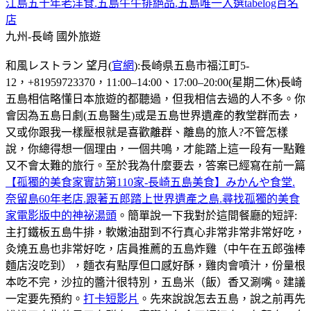
江島五十年老洋食.五島牛牛排絕品.五島唯一入選tabelog百名
店
九州-長崎
國外旅遊
和風レストラン 望月(
官網
):長崎県五島市福江町5-
12，+81959723370，11:00–14:00、17:00–20:00(星期二休)長崎
五島相信略懂日本旅遊的都聽過，但我相信去過的人不多。你
會因為五島日劇(五島醫生)或是五島世界遺產的教堂群而去，
又或你跟我一樣壓根就是喜歡離群、離島的旅人?不管怎樣
說，你總得想一個理由，一個共鳴，才能踏上這一段有一點難
又不會太難的旅行。至於我為什麼要去，答案已經寫在前一篇
【孤獨的美食家實訪第110家-長崎五島美食】みかんや食堂.
奈留島60年老店.跟著五郎踏上世界遺產之島.尋找孤獨的美食
家電影版中的神祕湯頭
。簡單說一下我對於這間餐廳的短評:
主打鐵板五島牛排，軟嫩油甜到不行真心非常非常非常好吃，
灸燒五島也非常好吃，店員推薦的五島炸雞（中午在五郎強棒
麵店沒吃到），麵衣有點厚但口感好酥，雞肉會噴汁，份量根
本吃不完，沙拉的醬汁很特別，五島米（飯）香又涮嘴。建議
一定要先預約。
打卡短影片
。先來說說怎去五島，說之前再先