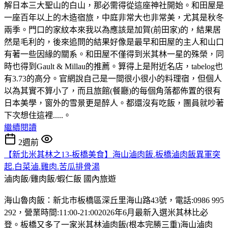
解日本三大聖山的白山，那必需得從這座神社開始。和田屋是
一座百年以上的木造宿旅，中庭非常大也非常美，尤其是秋冬
兩季。門口的家紋本來我以為應該是加賀(前田家)的，結果居
然是毛利的，後來追問的結果好像是最早和田屋的主人和山口
有著一些因緣的關系。和田屋不僅得到米其林一星的殊榮，同
時也得到Gault & Millau的推薦。算得上是附近名店，tabelog也
有3.73的高分。官網說自己是一間很小很小的料理宿，但個人
以為其實不算小了，而且旅館(餐廳)的每個角落都佈置的很有
日本美學，窗外的雪景更是醉人。都還沒有吃飯，團員就吵著
下次想住這裡.....。
繼續閱讀
2週前
【新北米其林之13-板橋美食】海山滷肉飯.板橋滷肉飯異軍突
起.白菜滷.雞肉.苦瓜排骨湯
滷肉飯/雞肉飯/蝦仁飯
國內旅遊
海山魯肉飯：新北市板橋區深丘里海山路43號，電話:0986 995
292，營業時間:11:00-21:002026年6月最新入選米其林比必
登。板橋又多了一家米其林滷肉飯(根本完勝三重)海山滷肉