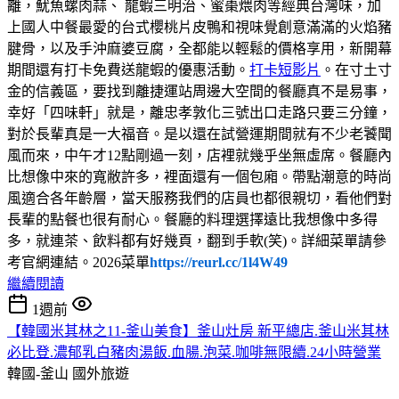
離，魷魚螺肉蒜、 龍蝦三明治、蜜棗煨肉等經典台灣味，加
上國人中餐最愛的台式櫻桃片皮鴨和視味覺創意滿滿的火焰豬
腱骨，以及手沖麻婆豆腐，全都能以輕鬆的價格享用，新開幕
期間還有打卡免費送龍蝦的優惠活動。
打卡短影片
。在寸土寸
金的信義區，要找到離捷運站周邊大空間的餐廳真不是易事，
幸好「四味軒」就是，離忠孝敦化三號出口走路只要三分鐘，
對於長輩真是一大福音。是以還在試營運期間就有不少老饕聞
風而來，中午才12點剛過一刻，店裡就幾乎坐無虛席。餐廳內
比想像中來的寬敝許多，裡面還有一個包廂。帶點潮意的時尚
風適合各年齡層，當天服務我們的店員也都很親切，看他們對
長輩的點餐也很有耐心。餐廳的料理選擇遠比我想像中多得
多，就連茶、飲料都有好幾頁，翻到手軟(笑)。詳細菜單請參
考官網連結。2026菜單
https://reurl.cc/1l4W49
繼續閱讀
1週前
【韓國米其林之11-釜山美食】釜山灶房 新平總店.釜山米其林
必比登.濃郁乳白豬肉湯飯.血腸.泡菜.咖啡無限續.24小時營業
韓國-釜山
國外旅遊