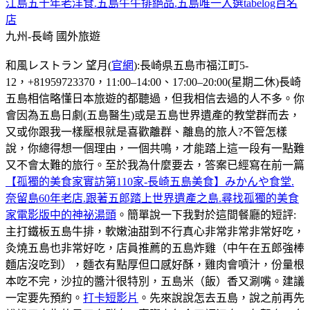
江島五十年老洋食.五島牛牛排絕品.五島唯一入選tabelog百名
店
九州-長崎
國外旅遊
和風レストラン 望月(
官網
):長崎県五島市福江町5-
12，+81959723370，11:00–14:00、17:00–20:00(星期二休)長崎
五島相信略懂日本旅遊的都聽過，但我相信去過的人不多。你
會因為五島日劇(五島醫生)或是五島世界遺產的教堂群而去，
又或你跟我一樣壓根就是喜歡離群、離島的旅人?不管怎樣
說，你總得想一個理由，一個共鳴，才能踏上這一段有一點難
又不會太難的旅行。至於我為什麼要去，答案已經寫在前一篇
【孤獨的美食家實訪第110家-長崎五島美食】みかんや食堂.
奈留島60年老店.跟著五郎踏上世界遺產之島.尋找孤獨的美食
家電影版中的神祕湯頭
。簡單說一下我對於這間餐廳的短評:
主打鐵板五島牛排，軟嫩油甜到不行真心非常非常非常好吃，
灸燒五島也非常好吃，店員推薦的五島炸雞（中午在五郎強棒
麵店沒吃到），麵衣有點厚但口感好酥，雞肉會噴汁，份量根
本吃不完，沙拉的醬汁很特別，五島米（飯）香又涮嘴。建議
一定要先預約。
打卡短影片
。先來說說怎去五島，說之前再先