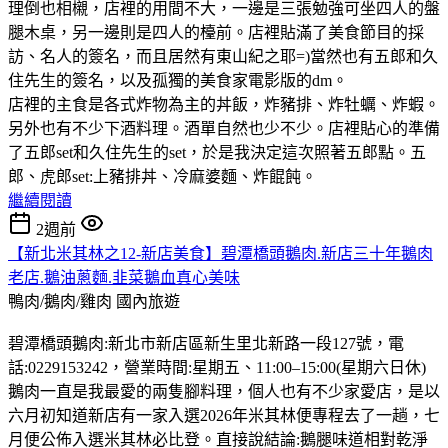
理倒也相櫬，店裡的用間不大，一邊是三張勉強可坐四人的盤
腿木桌，另一邊則是四人的檯前。店裡貼滿了美食節目的採
訪、名人的簽名，而且居然有東山紀之耶=)當然也有五郎和久
住先生的簽名，以及孤獨的美食家電影版的dm。
店裡的主食是各式炸物為主的丼飯，炸豬排、炸牡蠣、炸蝦。
另外也有不少下酒料理。酒單自然也少不少。店裡貼心的準備
了五郎set和久住先生的set，於是我決定這次照著五郎點。五
郎、虎郎set:上豬排丼、冷麻婆麵、炸餛飩。
繼續閱讀
2週前
【新北米其林之12-新店美食】碧潭橋頭鵝肉.新店三十年鵝肉
老店.鵝油蔥麵.韭菜鵝血真心美味
鴨肉/鵝肉/雞肉
國內旅遊
碧潭橋頭鵝肉:新北市新店區新生里北新路一段127號，電
話:0229153242，營業時間:星期五、11:00–15:00(星期六日休)
鵝肉一直是我最愛的兩隻腳料理，個人也有不少家愛店，是以
六月初知道新店有一家入選2026年米其林便專程去了一趟，七
月便公佈入選米其林必比登。直接說結論:鵝腿味道相對乾淨