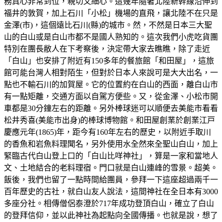
務真心非常到位，親切又細心。這幾年隨著北陸新幹線沿伸到
福井的敦賀，加上石川「小松」機場的直飛，讓北陸不在只是
金澤(市)，這個遠比石川(縣)的城市。然，不然是日本三大聖
山的白山或是白山市都不是國人熟知的。這次我們小虎吃貨團
特別在團長敝人在下考察後，決定帶大家去瞧瞧，除了走近
「白山」也安排了附近有150多年的餐旅館「和田屋」，這旅
館可能台灣人相對陌生，但對於日本人來說可是大大出名，一
點也不輸石川的加賀屋。它的位置約在白山的西面，離白山市
有一點矩離，交通方面以自駕方便些。又，從金澤、小松市開
車都是30分鐘左右的距離。另外棒球迷可以順便去美能市看看
松井秀喜(美能市出身)的棒球博物館。和田屋創業於創業江戸
慶應元年(1865)年，距今有160年左右的歷史，以附近手取川
的香魚和岩魚料理聞名，另外使用水全然來全聖山白山，加上
緊臨古代白山登上口的「白山比咩神社」，算是一家和當地人
文、土地結合的老料理宿。門口就是白山連峰的雪景。超美。
飯後，我們也留了一點時間給團員，參拜一下這座超過兩千一
百年歷史的古社，就白山友人說法，這間神社在全日本有3000
多座分社。相傳僧侶泰澄於717年成功登頂白山，確立了白山
的登拜信仰，並以此神社為起點向全國傳播。也就是說，想了