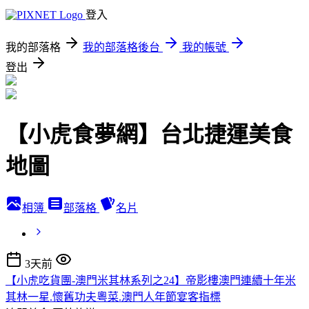
登入
我的部落格
我的部落格後台
我的帳號
登出
【小虎食夢網】台北捷運美食
地圖
相簿
部落格
名片
3天前
【小虎吃貨團-澳門米其林系列之24】帝影樓澳門連續十年米
其林一星.懷舊功夫粵菜.澳門人年節宴客指標