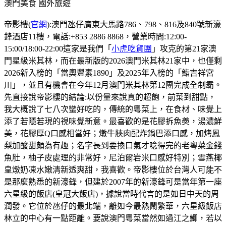
澳門美食
國外旅遊
帝影樓(
官網
):澳門氹仔廣東大馬路786、798、816及840號新濠
鋒酒店11樓，電話:+853 2886 8868，營業時間:12:00-
15:00/18:00-22:00這家是我們「
小虎吃貨團
」攻克的第21家澳
門星級米其林，而在最新版的2026澳門米其林21家中，也僅剩
2026新入榜的「當奧豐素1890」及2025年入榜的「鮨吉祥宮
川」，並且有機會在今年12月澳門米其林第12團完成全制霸。
先直接說帝影樓的結論:以份量來說真的超飽，前菜到甜點，
我大概說了七八次蠻好吃的，傳統的粵菜上，在食材、味覺上
添了若隱若現的視味覺新意。最喜歡的是花膠拆魚𡙡，湯濃鮮
美，花膠厚Q口感相當好；燉牛脥肉配炸鍋巴添口感，加烤鳳
梨加酸甜頗為有趣；名字長到要換口氣才唸得完的老粵菜金錢
魚肚，柚子皮處理的非常好，尼泊爾岩米口感好特別；雪燕椰
皇燉奶凍水嫩清新透爽甜，我喜歡。帝影樓位於台灣人可能不
是那麼熟悉的新濠鋒，但建於2007年的新濠鋒可是當年第一座
六星級的飯店(皇冠大飯店)，據說當時代言的是如日中天的周
潤發。它位於氹仔的最北端，離如今最熱鬧繁華，六星級飯店
林立的中心有一點距離。要說澳門粵菜當然如過江之鯽，若以