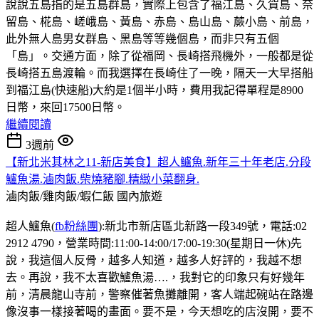
說說五島指的是五島群島，實際上包含了福江島、久賀島、奈
留島、椛島、嵯峨島、黃島、赤島、島山島、蕨小島、前島，
此外無人島男女群島、黑島等等幾個島，而非只有五個
「島」。交通方面，除了從福岡、長崎搭飛機外，一般都是從
長崎搭五島渡輪。而我選擇在長崎住了一晚，隔天一大早搭船
到福江島(快速船)大約是1個半小時，費用我記得單程是8900
日幣，來回17500日幣。
繼續閱讀
3週前
【新北米其林之11-新店美食】超人鱸魚.新年三十年老店.分段
鱸魚湯.滷肉飯.柴燒豬腳.精緻小菜翻身.
滷肉飯/雞肉飯/蝦仁飯
國內旅遊
超人鱸魚(
fb粉絲團
):新北市新店區北新路一段349號，電話:02
2912 4790，營業時間:11:00-14:00/17:00-19:30(星期日一休)先
說，我這個人反骨，越多人知道，越多人好評的，我越不想
去。再說，我不太喜歡鱸魚湯….，我對它的印象只有好幾年
前，清晨龍山寺前，警察催著魚攤離開，客人端起碗站在路邊
像沒事一樣接著喝的畫面。要不是，今天想吃的店沒開，要不