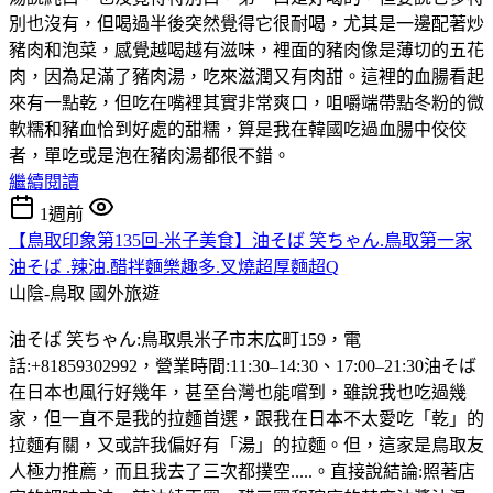
別也沒有，但喝過半後突然覺得它很耐喝，尤其是一邊配著炒
豬肉和泡菜，感覺越喝越有滋味，裡面的豬肉像是薄切的五花
肉，因為足滿了豬肉湯，吃來滋潤又有肉甜。這裡的血腸看起
來有一點乾，但吃在嘴裡其實非常爽口，咀嚼端帶點冬粉的微
軟糯和豬血恰到好處的甜糯，算是我在韓國吃過血腸中佼佼
者，單吃或是泡在豬肉湯都很不錯。
繼續閱讀
1週前
【鳥取印象第135回-米子美食】油そば 笑ちゃん.鳥取第一家
油そば .辣油.醋拌麵樂趣多.叉燒超厚麵超Q
山陰-鳥取
國外旅遊
油そば 笑ちゃん:鳥取県米子市末広町159，電
話:+81859302992，營業時間:11:30–14:30、17:00–21:30油そば
在日本也風行好幾年，甚至台灣也能嚐到，雖說我也吃過幾
家，但一直不是我的拉麵首選，跟我在日本不太愛吃「乾」的
拉麵有關，又或許我偏好有「湯」的拉麵。但，這家是鳥取友
人極力推薦，而且我去了三次都撲空.....。直接說結論:照著店