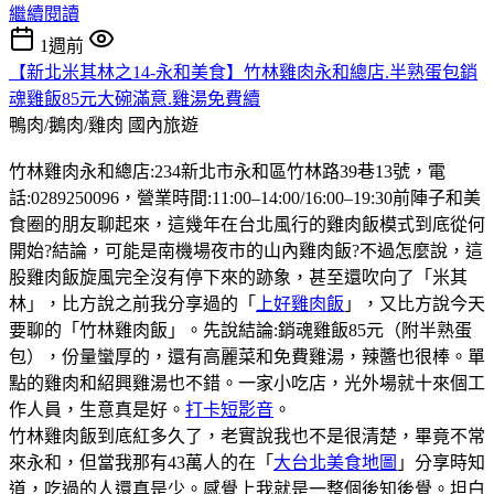
繼續閱讀
1週前
【新北米其林之14-永和美食】竹林雞肉永和總店.半熟蛋包銷
魂雞飯85元大碗滿意.雞湯免費續
鴨肉/鵝肉/雞肉
國內旅遊
竹林雞肉永和總店:234新北市永和區竹林路39巷13號，電
話:0289250096，營業時間:11:00–14:00/16:00–19:30前陣子和美
食圈的朋友聊起來，這幾年在台北風行的雞肉飯模式到底從何
開始?結論，可能是南機場夜市的山內雞肉飯?不過怎麼說，這
股雞肉飯旋風完全沒有停下來的跡象，甚至還吹向了「米其
林」，比方說之前我分享過的「
上好雞肉飯
」，又比方說今天
要聊的「竹林雞肉飯」。先說結論:銷魂雞飯85元（附半熟蛋
包），份量蠻厚的，還有高麗菜和免費雞湯，辣醬也很棒。單
點的雞肉和紹興雞湯也不錯。一家小吃店，光外場就十來個工
作人員，生意真是好。
打卡短影音
。
竹林雞肉飯到底紅多久了，老實說我也不是很清楚，畢竟不常
來永和，但當我那有43萬人的在「
大台北美食地圖
」分享時知
道，吃過的人還真是少。感覺上我就是一整個後知後覺。坦白