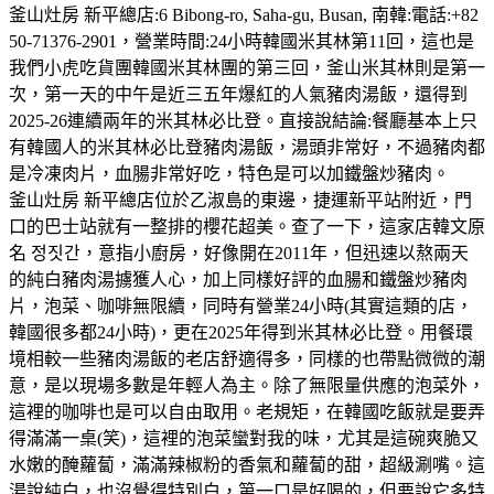
釜山灶房 新平總店:6 Bibong-ro, Saha-gu, Busan, 南韓:電話:+82
50-71376-2901，營業時間:24小時韓國米其林第11回，這也是
我們小虎吃貨團韓國米其林團的第三回，釜山米其林則是第一
次，第一天的中午是近三五年爆紅的人氣豬肉湯飯，還得到
2025-26連續兩年的米其林必比登。直接說結論:餐廳基本上只
有韓國人的米其林必比登豬肉湯飯，湯頭非常好，不過豬肉都
是冷凍肉片，血腸非常好吃，特色是可以加鐵盤炒豬肉。
釜山灶房 新平總店位於乙淑島的東邊，捷運新平站附近，門
口的巴士站就有一整排的櫻花超美。查了一下，這家店韓文原
名 정짓간，意指小廚房，好像開在2011年，但迅速以熬兩天
的純白豬肉湯擄獲人心，加上同樣好評的血腸和鐵盤炒豬肉
片，泡菜、咖啡無限續，同時有營業24小時(其實這類的店，
韓國很多都24小時)，更在2025年得到米其林必比登。用餐環
境相較一些豬肉湯飯的老店舒適得多，同樣的也帶點微微的潮
意，是以現場多數是年輕人為主。除了無限量供應的泡菜外，
這裡的咖啡也是可以自由取用。老規矩，在韓國吃飯就是要弄
得滿滿一桌(笑)，這裡的泡菜蠻對我的味，尤其是這碗爽脆又
水嫩的醃蘿蔔，滿滿辣椒粉的香氣和蘿蔔的甜，超級涮嘴。這
湯說純白，也沒覺得特別白，第一口是好喝的，但要說它多特