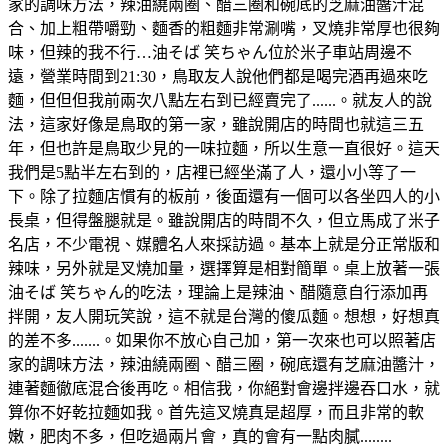
家的調味方法，辣油繞兩圈、醋三圈和碗底的芝麻油醬汁混
合、加上粗帶嚼勁、麵香的粗麵非常涮嘴，叉燒非常厚也很夠
味，但辣的我不行…油そば 笑ちゃん位於米子車站周邊不
遠，營業時間到21:30，鳥取友人說他們都是喝完酒再過來吃
麵，但但但我前兩次八點左右到已經賣完了......。就友人的說
法，這家好像是鳥取的第一家，雖說開店的時間也就這三五
年，但也許是鳥取少見的一味拉麵，所以生意一直很好。這天
我們是5點半左右到的，店裡已經坐滿了人，還小小等了一
下。除了拉麵店慣有的板前，後面還有一個可以各坐四人的小
長桌，但得盤腿就是。雖說開店的時間不久，但立馬成了米子
名店，不少電視、媒體名人來採訪過。基本上就是分正常版和
辣味，另外就是叉燒加量，選擇算是相對簡單。桌上放著一張
油そば 笑ちゃん的吃法，理論上是辣油、醋隨意自行添加再
拌開，友人開玩笑說，這不就是台灣的傻瓜麵。想想，好想真
的差不多.......。如果你不放心自己加，第一次來也可以照著店
家的調味方法，辣油繞兩圈、醋三圈，碗底還有芝麻油醬汁，
連著麵徹底混合後再吃。相信我，你絕對會邊拌邊吞口水，就
算你不好乾拉麵如我。首先這叉燒真是超厚，而且非常的軟
嫩，肥肉不多，但吃過兩片會，真的會有一點肉膩........