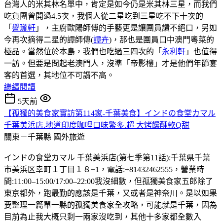
台灣人的米其林名單中，肯定是如今仍是米其林三星，而我們
吃貨團曾開過4.5次，我個人從二星吃到三星吃不下十次的
「
譽瓏軒
」，主廚歐陽師傅的手藝更是讓團員讚不絕口，另如
今再次摘得二星的譚師傳(
譚卉
)，那也是團員口中澳門粵菜的
極品。當然位於本島，我們也吃過三四次的「
永利軒
」也值得
一訪。但要是問起老澳門人，沒準「帝影樓」才是他們年節宴
客的首選，其地位不可謂不高。
繼續閱讀
5天前
【孤獨的美食家實訪第114家-千葉美食】インドの食堂カマル
千葉美浜店.地道印度咖哩口味繁多.超 大烤饢酥軟Q甜
關東－千葉縣
國外旅遊
インドの食堂カマル 千葉美浜店(第七季第11話):千葉県千葉
市美浜区幸町１丁目１８−1，電話:+81432462555，營業時
間:11:00–15:00/17:00–22:00我沒細數，但孤獨美食家五郎除了
東京都外，跑最勤的應該是千葉，又或者是神奈川。是以如果
要整理一篇單一縣的孤獨美食家全攻略，可能就是千葉，因為
目前為止我大概只剩一兩家沒吃到，其他十多家都全數入