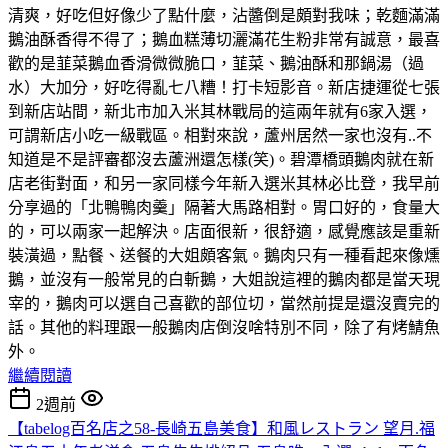
清爽，好吃但好像少了點什麼，沾醬倒是頗對我味；乾麵滿滿
鵝油酥香得不得了；鵝血糕薄切灑滿花生粉非常有誠意，最喜
歡的是韮菜鵝血香滑微微脆口，韮菜、鵝油酥和那鍋湯（過
水）大加分，好吃得亂七八糟！打卡短影音。新店捷運從七張
到新店站間，新北市加入米其林戰局的這兩年就有6家入選，
可謂新店小吃一級戰區。相對來說，蘆州居然一家也沒有..不
知道是不是評審都沒去蘆洲還怎樣(笑)。碧潭橋頭鵝肉就在新
店老街對面，和另一家同樣今年新入選米其林必比登，我早前
分享過的「北鴨鴨肉羹」隔著大馬路相對。胃口好的，食量大
的，可以兩家一起解決。店面很新，很舒適，感覺應該是重新
裝潢過，點餐、送餐的大姐頗客氣。鵝肉只有一種看起來像燻
鵝，並沒有一般常見的白斬鵝，大姐說這裡的鵝肉都是當天現
宰的，鵝肉可以選自己喜歡的部位切，當然前提是還沒賣完的
話。其他的料理跟一般鵝肉店倒沒啥特別不同，除了有烤鯖魚
外。
繼續閱讀
2週前
【tabelog百名店之58-長崎五島美食】和風レストラン 望月.福