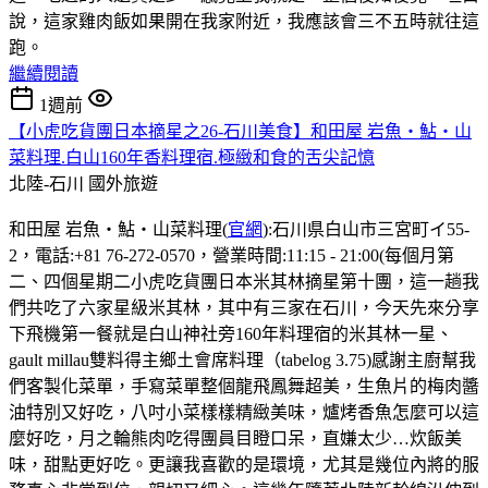
說，這家雞肉飯如果開在我家附近，我應該會三不五時就往這
跑。
繼續閱讀
1週前
【小虎吃貨團日本摘星之26-石川美食】和田屋 岩魚・鮎・山
菜料理.白山160年香料理宿.極緻和食的舌尖記憶
北陸-石川
國外旅遊
和田屋 岩魚・鮎・山菜料理(
官網
):石川県白山市三宮町イ55-
2，電話:+81 76-272-0570，營業時間:11:15 - 21:00(每個月第
二、四個星期二小虎吃貨團日本米其林摘星第十團，這一趟我
們共吃了六家星級米其林，其中有三家在石川，今天先來分享
下飛機第一餐就是白山神社旁160年料理宿的米其林一星、
gault millau雙料得主鄉土會席料理（tabelog 3.75)感謝主廚幫我
們客製化菜單，手寫菜單整個龍飛鳳舞超美，生魚片的梅肉醬
油特別又好吃，八吋小菜樣樣精緻美味，爐烤香魚怎麼可以這
麼好吃，月之輪熊肉吃得團員目瞪口呆，直嫌太少…炊飯美
味，甜點更好吃。更讓我喜歡的是環境，尤其是幾位內將的服