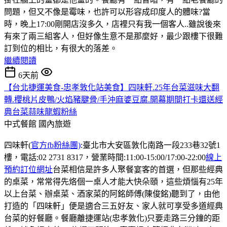
問題，但又不像是霉味，也許可以形容成印度人的體味?當
時，晚上17:00剛開店沒多久，店裡只有我一個客人..雖說後來
有來了兩三組客人，但好像生意不是那麼好，最少跟樓下很難
訂到位的相比，有很大的落差。
繼續閱讀
6天前
【台北捷運美食-忠孝敦化站美食】四味軒.25年台菜滋味大翻
轉.櫻桃片皮鴨/火焰豬腱骨/手沖麻婆豆腐.開幕期間打卡還送經
典台菜蒜味龍蝦粉絲
中式餐館
國內旅遊
四味軒(
官方fb粉絲團)
:臺北市大安區敦化南路一段233巷32號1
樓，電話:02 2731 8317，營業時間:11:00-15:00/17:00-22:00
線上
預約訂位網址
台菜相信是許多人聚餐宴客的首選，但那些經典
的桌菜，常常得先烙個一桌人才能大快朵頤，這些煩惱有25年
以上台菜、辦桌菜、酒家菜的阿銘師傅(陳俊銘)聽到了，由他
打造的「四味軒」便是適合三五好友、家人就可享受多道經典
台菜的好餐廳。餐廳離捷運站(忠孝敦化)只要走路三分鐘的距