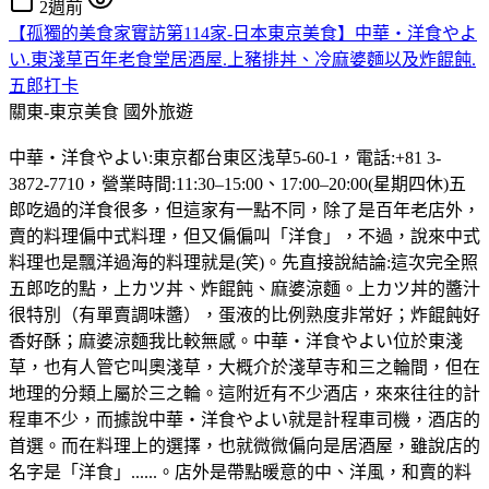
2週前
【孤獨的美食家實訪第114家-日本東京美食】中華・洋食やよ
い.東淺草百年老食堂居酒屋.上豬排丼、冷麻婆麵以及炸餛飩.
五郎打卡
關東-東京美食
國外旅遊
中華・洋食やよい:東京都台東区浅草5-60-1，電話:+81 3-
3872-7710，營業時間:11:30–15:00、17:00–20:00(星期四休)五
郎吃過的洋食很多，但這家有一點不同，除了是百年老店外，
賣的料理偏中式料理，但又偏偏叫「洋食」，不過，說來中式
料理也是飄洋過海的料理就是(笑)。先直接說結論:這次完全照
五郎吃的點，上カツ丼、炸餛飩、麻婆涼麵。上カツ丼的醬汁
很特別（有單賣調味醬），蛋液的比例熟度非常好；炸餛飩好
香好酥；麻婆涼麵我比較無感。中華・洋食やよい位於東淺
草，也有人管它叫奧淺草，大概介於淺草寺和三之輪間，但在
地理的分類上屬於三之輪。這附近有不少酒店，來來往往的計
程車不少，而據說中華・洋食やよい就是計程車司機，酒店的
首選。而在料理上的選擇，也就微微偏向是居酒屋，雖說店的
名字是「洋食」......。店外是帶點暖意的中、洋風，和賣的料