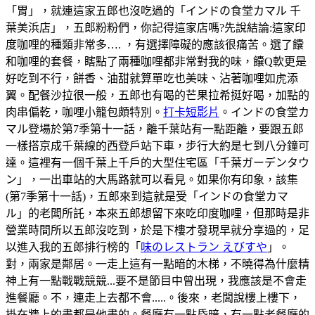
「胃」，就連這家五郎也沒吃過的「インドの食堂カマル 千
葉美浜店」，五郎粉粉們，你記得這家店嗎?先說結論:這家印
度咖哩的種類非常多…. ，有選擇障礙的應該很痛苦。選了饢
和咖哩的套餐，瞎點了兩種咖哩都非常對我的味，饢Q軟更是
好吃到不行，餅香、油甜就算單吃也美味、沾著咖哩如虎添
翼。配餐沙拉很一般，五郎也有喝的芒果拉希挺好喝，加點的
肉串偏乾，咖哩小籠包頗特別。
打卡短影片
。インドの食堂カ
マル登場於第7季第十一話，離千葉站有一點距離，要跟五郎
一樣搭京成千葉線的西登戶站下車，步行大約是七到八分鐘可
達。這裡有一個千葉上千戶的大型住宅區「千葉ガーデンタウ
ン」，一出車站的大馬路就可以看見。如果你有印象，該集
(第7季第十一話)，五郎來到這就是受「インドの食堂カマ
ル」的老闆所託，本來五郎想留下來吃印度咖哩，但那時是非
營業時間所以五郎沒吃到，於是下樓才發現早就分享過的，足
以進入我的五郎排行榜的「
味のレストラン えびすや
」。
對，兩家是鄰居。一走上這有一點暗的木梯，不曉得為什麼精
神上有一點戰戰競競...要不是節目中曾出現，我應該是不會走
進餐廳。不，連走上去都不會.....。後來，老闆說樓上樓下，
掛在牆上的畫都是他畫的。餐廳有一點昏暗，有一點老餐廳的