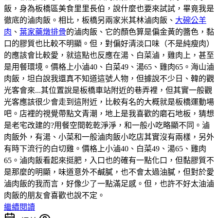
飯，身為板橋區美食里里長伯，說什麼也要來試試，畢竟我是
徹底的滷肉飯。相比，板橋另兩家米其林滷肉飯、
大碗公羊
肉
、
葉家藥燉排骨
的滷肉飯、它的顏色算是偏金黃的醬色，黏
口的膠質也比較不明顯。但，對偏好清淡口味（不是純瘦肉）
的應該會比較愛，就這點也反應在湯、白菜滷，雞肉上，甚至
是用餐環境。價格上小滷40、白菜49、湯65、雞肉65。海山滷
肉飯，坦白說我還真不知道這號人物，但據說不少日、韓的觀
光客會來...其位置說是板橋車站附近的巷弄裡，但其實一般觀
光客應該很少會走到這附近，比較有名的大概就是板橋運動場
吧。店裡的視覺帶點文青潮，地上是我喜歡的磨石地板，猜想
是老宅改建的?用餐空間乾乾淨淨，和一般小吃略顯不同。滷
肉飯外，有湯、小菜和一般滷肉飯小吃店其實沒有兩樣，另外
有時下流行的白切雞。價格上小滷40、白菜49、湯65、雞肉
65。滷肉飯看起來挺肥，入口也的確有一點化口，但黏膠質不
是那麼的明顯，味道意外不鹹膩，也不會太過油膩，但對於愛
滷肉飯的我而言，好像少了一點滿足感。但，也許不好太油滷
肉飯的朋友會喜歡也說不定。
繼續閱讀