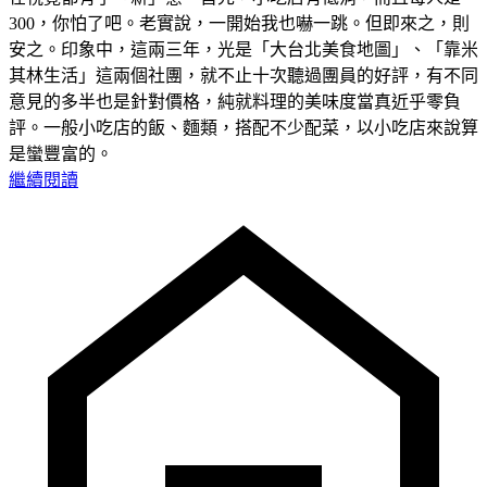
300，你怕了吧。老實說，一開始我也嚇一跳。但即來之，則
安之。印象中，這兩三年，光是「大台北美食地圖」、「靠米
其林生活」這兩個社團，就不止十次聽過團員的好評，有不同
意見的多半也是針對價格，純就料理的美味度當真近乎零負
評。一般小吃店的飯、麵類，搭配不少配菜，以小吃店來說算
是蠻豐富的。
繼續閱讀