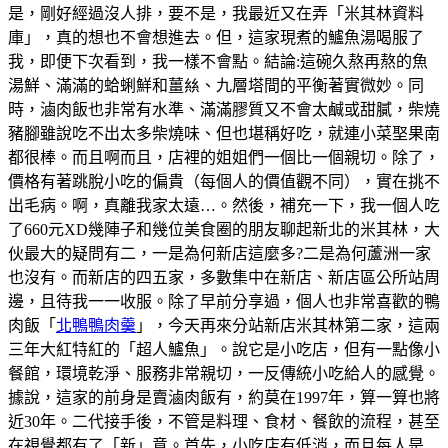
是，剛好經過沒人排，要不是，我最近又在弄「米其林資料
庫」，真的想也不會想進去。但，這家現煮的鱸魚湯喝服了
我，即便下次看到，我一樣不會點。結論:這碗久熬再熬的魚
湯鮮、滿滿的蛤蜊鮮和薑𢇃、九層塔間的平衡著實微妙。同
時，滷肉飯也非常有水準、滿滿膠質又不會太鹹或甜膩，柴燒
豬腳雖說吃不出太多柴燒味、但也堪稱好吃，就連小菜埾果南
都很棒。而且啊而且，店裡的姐姐們一個比一個親切。除了，
價格有著跳脫小吃的偏貴（每個人的價值觀不同），實在挑不
出毛病。啊，真離我家太遠…。然後，補充一下，我一個人吃
了660元XD幾陣子和幾位美食圈的朋友聊起新北的米其林，大
伙最大的疑問有二，一是為何新店這麼多?二是為何蘆洲一家
也沒有。而新店的四五家，多數集中在新店、新店區公所站周
邊，且待我一一收服。除了早前分享過，個人也非常喜歡的鴨
肉飯「
北鴨鴨肉羹
」，今天再來分站新店米其林第二家，這兩
三年大紅特紅的「超人鱸魚」。說它是小吃店，但有一點像小
餐館，環境乾淨、服務非常親切，一反傳統小吃給人的感覺。
據說，這家的前身是賣滷肉飯有，約莫在1997年，算一算也將
近30年。二代接手後，不管是料理、食材、餐飲的流程，甚至
在視覺都有了「新」意。首先，小吃店有低消，而且每人是