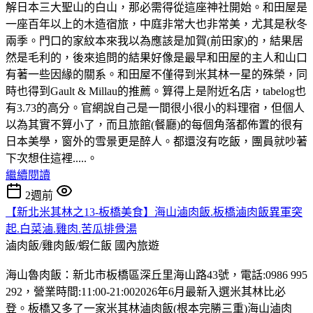
解日本三大聖山的白山，那必需得從這座神社開始。和田屋是
一座百年以上的木造宿旅，中庭非常大也非常美，尤其是秋冬
兩季。門口的家紋本來我以為應該是加賀(前田家)的，結果居
然是毛利的，後來追問的結果好像是最早和田屋的主人和山口
有著一些因緣的關系。和田屋不僅得到米其林一星的殊榮，同
時也得到Gault & Millau的推薦。算得上是附近名店，tabelog也
有3.73的高分。官網說自己是一間很小很小的料理宿，但個人
以為其實不算小了，而且旅館(餐廳)的每個角落都佈置的很有
日本美學，窗外的雪景更是醉人。都還沒有吃飯，團員就吵著
下次想住這裡.....。
繼續閱讀
2週前
【新北米其林之13-板橋美食】海山滷肉飯.板橋滷肉飯異軍突
起.白菜滷.雞肉.苦瓜排骨湯
滷肉飯/雞肉飯/蝦仁飯
國內旅遊
海山魯肉飯：新北市板橋區深丘里海山路43號，電話:0986 995
292，營業時間:11:00-21:002026年6月最新入選米其林比必
登。板橋又多了一家米其林滷肉飯(根本完勝三重)海山滷肉