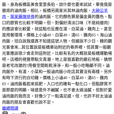
飯，身為板橋區美食里里長伯，說什麼也要來試試，畢竟我是
徹底的滷肉飯。相比，板橋另兩家米其林滷肉飯、
大碗公羊
肉
、
葉家藥燉排骨
的滷肉飯、它的顏色算是偏金黃的醬色，黏
口的膠質也比較不明顯。但，對偏好清淡口味（不是純瘦肉）
的應該會比較愛，就這點也反應在湯、白菜滷，雞肉上，甚至
是用餐環境。價格上小滷40、白菜49、湯65、雞肉65。海山滷
肉飯，坦白說我還真不知道這號人物，但據說不少日、韓的觀
光客會來...其位置說是板橋車站附近的巷弄裡，但其實一般觀
光客應該很少會走到這附近，比較有名的大概就是板橋運動場
吧。店裡的視覺帶點文青潮，地上是我喜歡的磨石地板，猜想
是老宅改建的?用餐空間乾乾淨淨，和一般小吃略顯不同。滷
肉飯外，有湯、小菜和一般滷肉飯小吃店其實沒有兩樣，另外
有時下流行的白切雞。價格上小滷40、白菜49、湯65、雞肉
65。滷肉飯看起來挺肥，入口也的確有一點化口，但黏膠質不
是那麼的明顯，味道意外不鹹膩，也不會太過油膩，但對於愛
滷肉飯的我而言，好像少了一點滿足感。但，也許不好太油滷
肉飯的朋友會喜歡也說不定。
繼續閱讀