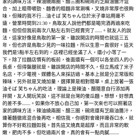
家的調味方法，辣油繞兩圈、醋三圈和碗底的芝麻油醬汁混
合、加上粗帶嚼勁、麵香的粗麵非常涮嘴，叉燒非常厚也很夠
味，但辣的我不行…油そば 笑ちゃん位於米子車站周邊不
遠，營業時間到21:30，鳥取友人說他們都是喝完酒再過來吃
麵，但但但我前兩次八點左右到已經賣完了......。就友人的說
法，這家好像是鳥取的第一家，雖說開店的時間也就這三五
年，但也許是鳥取少見的一味拉麵，所以生意一直很好。這天
我們是5點半左右到的，店裡已經坐滿了人，還小小等了一
下。除了拉麵店慣有的板前，後面還有一個可以各坐四人的小
長桌，但得盤腿就是。雖說開店的時間不久，但立馬成了米子
名店，不少電視、媒體名人來採訪過。基本上就是分正常版和
辣味，另外就是叉燒加量，選擇算是相對簡單。桌上放著一張
油そば 笑ちゃん的吃法，理論上是辣油、醋隨意自行添加再
拌開，友人開玩笑說，這不就是台灣的傻瓜麵。想想，好想真
的差不多.......。如果你不放心自己加，第一次來也可以照著店
家的調味方法，辣油繞兩圈、醋三圈，碗底還有芝麻油醬汁，
連著麵徹底混合後再吃。相信我，你絕對會邊拌邊吞口水，就
算你不好乾拉麵如我。首先這叉燒真是超厚，而且非常的軟
嫩，肥肉不多，但吃過兩片會，真的會有一點肉膩........