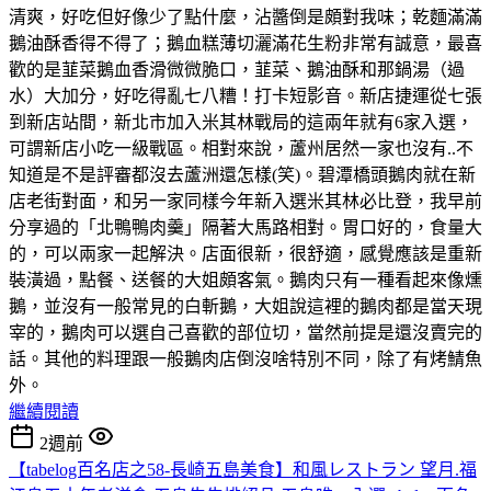
清爽，好吃但好像少了點什麼，沾醬倒是頗對我味；乾麵滿滿
鵝油酥香得不得了；鵝血糕薄切灑滿花生粉非常有誠意，最喜
歡的是韮菜鵝血香滑微微脆口，韮菜、鵝油酥和那鍋湯（過
水）大加分，好吃得亂七八糟！打卡短影音。新店捷運從七張
到新店站間，新北市加入米其林戰局的這兩年就有6家入選，
可謂新店小吃一級戰區。相對來說，蘆州居然一家也沒有..不
知道是不是評審都沒去蘆洲還怎樣(笑)。碧潭橋頭鵝肉就在新
店老街對面，和另一家同樣今年新入選米其林必比登，我早前
分享過的「北鴨鴨肉羹」隔著大馬路相對。胃口好的，食量大
的，可以兩家一起解決。店面很新，很舒適，感覺應該是重新
裝潢過，點餐、送餐的大姐頗客氣。鵝肉只有一種看起來像燻
鵝，並沒有一般常見的白斬鵝，大姐說這裡的鵝肉都是當天現
宰的，鵝肉可以選自己喜歡的部位切，當然前提是還沒賣完的
話。其他的料理跟一般鵝肉店倒沒啥特別不同，除了有烤鯖魚
外。
繼續閱讀
2週前
【tabelog百名店之58-長崎五島美食】和風レストラン 望月.福