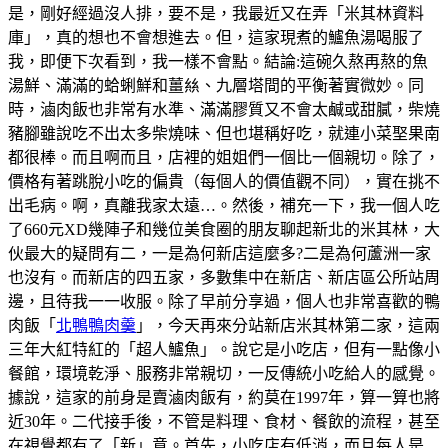
是，剛好經過沒人排，要不是，我最近又在弄「米其林資料
庫」，真的想也不會想進去。但，這家現煮的鱸魚湯喝服了
我，即便下次看到，我一樣不會點。結論:這碗久熬再熬的魚
湯鮮、滿滿的蛤蜊鮮和薑𢇃、九層塔間的平衡著實微妙。同
時，滷肉飯也非常有水準、滿滿膠質又不會太鹹或甜膩，柴燒
豬腳雖說吃不出太多柴燒味、但也堪稱好吃，就連小菜埾果南
都很棒。而且啊而且，店裡的姐姐們一個比一個親切。除了，
價格有著跳脫小吃的偏貴（每個人的價值觀不同），實在挑不
出毛病。啊，真離我家太遠…。然後，補充一下，我一個人吃
了660元XD幾陣子和幾位美食圈的朋友聊起新北的米其林，大
伙最大的疑問有二，一是為何新店這麼多?二是為何蘆洲一家
也沒有。而新店的四五家，多數集中在新店、新店區公所站周
邊，且待我一一收服。除了早前分享過，個人也非常喜歡的鴨
肉飯「
北鴨鴨肉羹
」，今天再來分站新店米其林第二家，這兩
三年大紅特紅的「超人鱸魚」。說它是小吃店，但有一點像小
餐館，環境乾淨、服務非常親切，一反傳統小吃給人的感覺。
據說，這家的前身是賣滷肉飯有，約莫在1997年，算一算也將
近30年。二代接手後，不管是料理、食材、餐飲的流程，甚至
在視覺都有了「新」意。首先，小吃店有低消，而且每人是