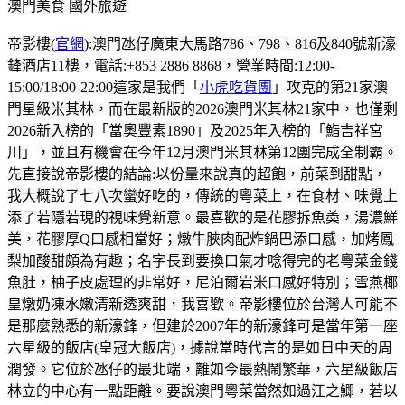
澳門美食
國外旅遊
帝影樓(
官網
):澳門氹仔廣東大馬路786、798、816及840號新濠
鋒酒店11樓，電話:+853 2886 8868，營業時間:12:00-
15:00/18:00-22:00這家是我們「
小虎吃貨團
」攻克的第21家澳
門星級米其林，而在最新版的2026澳門米其林21家中，也僅剩
2026新入榜的「當奧豐素1890」及2025年入榜的「鮨吉祥宮
川」，並且有機會在今年12月澳門米其林第12團完成全制霸。
先直接說帝影樓的結論:以份量來說真的超飽，前菜到甜點，
我大概說了七八次蠻好吃的，傳統的粵菜上，在食材、味覺上
添了若隱若現的視味覺新意。最喜歡的是花膠拆魚𡙡，湯濃鮮
美，花膠厚Q口感相當好；燉牛脥肉配炸鍋巴添口感，加烤鳳
梨加酸甜頗為有趣；名字長到要換口氣才唸得完的老粵菜金錢
魚肚，柚子皮處理的非常好，尼泊爾岩米口感好特別；雪燕椰
皇燉奶凍水嫩清新透爽甜，我喜歡。帝影樓位於台灣人可能不
是那麼熟悉的新濠鋒，但建於2007年的新濠鋒可是當年第一座
六星級的飯店(皇冠大飯店)，據說當時代言的是如日中天的周
潤發。它位於氹仔的最北端，離如今最熱鬧繁華，六星級飯店
林立的中心有一點距離。要說澳門粵菜當然如過江之鯽，若以