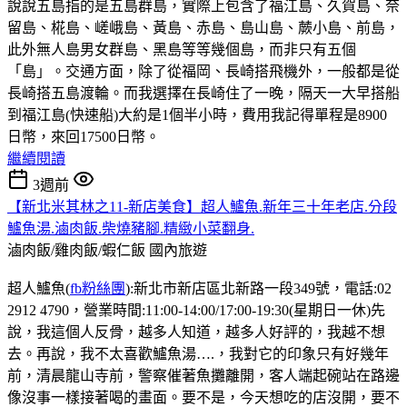
說說五島指的是五島群島，實際上包含了福江島、久賀島、奈
留島、椛島、嵯峨島、黃島、赤島、島山島、蕨小島、前島，
此外無人島男女群島、黑島等等幾個島，而非只有五個
「島」。交通方面，除了從福岡、長崎搭飛機外，一般都是從
長崎搭五島渡輪。而我選擇在長崎住了一晚，隔天一大早搭船
到福江島(快速船)大約是1個半小時，費用我記得單程是8900
日幣，來回17500日幣。
繼續閱讀
3週前
【新北米其林之11-新店美食】超人鱸魚.新年三十年老店.分段
鱸魚湯.滷肉飯.柴燒豬腳.精緻小菜翻身.
滷肉飯/雞肉飯/蝦仁飯
國內旅遊
超人鱸魚(
fb粉絲團
):新北市新店區北新路一段349號，電話:02
2912 4790，營業時間:11:00-14:00/17:00-19:30(星期日一休)先
說，我這個人反骨，越多人知道，越多人好評的，我越不想
去。再說，我不太喜歡鱸魚湯….，我對它的印象只有好幾年
前，清晨龍山寺前，警察催著魚攤離開，客人端起碗站在路邊
像沒事一樣接著喝的畫面。要不是，今天想吃的店沒開，要不