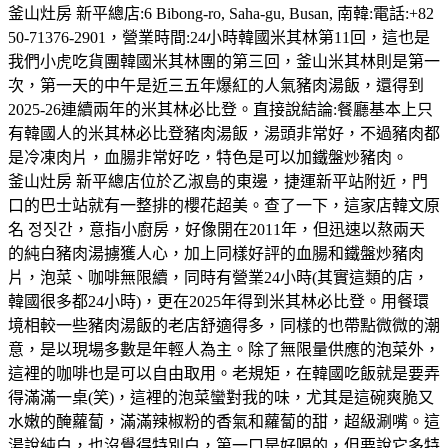
釜山灶房 新平總店:6 Bibong-ro, Saha-gu, Busan, 南韓:電話:+82
50-71376-2901，營業時間:24小時韓國米其林第11回，這也是
我們小虎吃貨團韓國米其林團的第三回，釜山米其林則是第一
次，第一天的中午是近三五年爆紅的人氣豬肉湯飯，還得到
2025-26連續兩年的米其林必比登。直接說結論:餐廳基本上只
有韓國人的米其林必比登豬肉湯飯，湯頭非常好，不過豬肉都
是冷凍肉片，血腸非常好吃，特色是可以加鐵盤炒豬肉。
釜山灶房 新平總店位於乙淑島的東邊，捷運新平站附近，門
口的巴士站就有一整排的櫻花超美。查了一下，這家店韓文原
名 정짓간，意指小廚房，好像開在2011年，但迅速以熬兩天
的純白豬肉湯擄獲人心，加上同樣好評的血腸和鐵盤炒豬肉
片，泡菜、咖啡無限續，同時有營業24小時(其實這類的店，
韓國很多都24小時)，更在2025年得到米其林必比登。用餐環
境相較一些豬肉湯飯的老店舒適得多，同樣的也帶點微微的潮
意，是以現場多數是年輕人為主。除了無限量供應的泡菜外，
這裡的咖啡也是可以自由取用。老規矩，在韓國吃飯就是要弄
得滿滿一桌(笑)，這裡的泡菜蠻對我的味，尤其是這碗爽脆又
水嫩的醃蘿蔔，滿滿辣椒粉的香氣和蘿蔔的甜，超級涮嘴。這
湯說純白，也沒覺得特別白，第一口是好喝的，但要說它多特