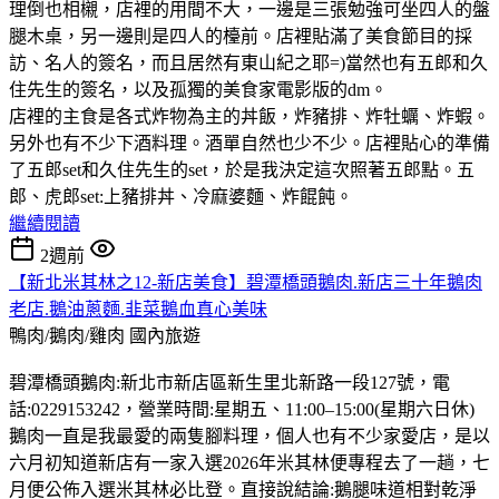
理倒也相櫬，店裡的用間不大，一邊是三張勉強可坐四人的盤
腿木桌，另一邊則是四人的檯前。店裡貼滿了美食節目的採
訪、名人的簽名，而且居然有東山紀之耶=)當然也有五郎和久
住先生的簽名，以及孤獨的美食家電影版的dm。
店裡的主食是各式炸物為主的丼飯，炸豬排、炸牡蠣、炸蝦。
另外也有不少下酒料理。酒單自然也少不少。店裡貼心的準備
了五郎set和久住先生的set，於是我決定這次照著五郎點。五
郎、虎郎set:上豬排丼、冷麻婆麵、炸餛飩。
繼續閱讀
2週前
【新北米其林之12-新店美食】碧潭橋頭鵝肉.新店三十年鵝肉
老店.鵝油蔥麵.韭菜鵝血真心美味
鴨肉/鵝肉/雞肉
國內旅遊
碧潭橋頭鵝肉:新北市新店區新生里北新路一段127號，電
話:0229153242，營業時間:星期五、11:00–15:00(星期六日休)
鵝肉一直是我最愛的兩隻腳料理，個人也有不少家愛店，是以
六月初知道新店有一家入選2026年米其林便專程去了一趟，七
月便公佈入選米其林必比登。直接說結論:鵝腿味道相對乾淨