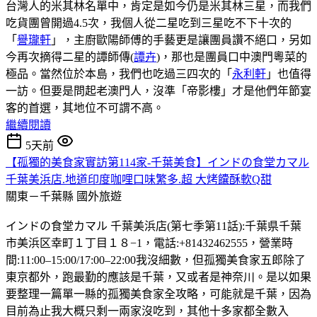
台灣人的米其林名單中，肯定是如今仍是米其林三星，而我們
吃貨團曾開過4.5次，我個人從二星吃到三星吃不下十次的
「
譽瓏軒
」，主廚歐陽師傅的手藝更是讓團員讚不絕口，另如
今再次摘得二星的譚師傳(
譚卉
)，那也是團員口中澳門粵菜的
極品。當然位於本島，我們也吃過三四次的「
永利軒
」也值得
一訪。但要是問起老澳門人，沒準「帝影樓」才是他們年節宴
客的首選，其地位不可謂不高。
繼續閱讀
5天前
【孤獨的美食家實訪第114家-千葉美食】インドの食堂カマル
千葉美浜店.地道印度咖哩口味繁多.超 大烤饢酥軟Q甜
關東－千葉縣
國外旅遊
インドの食堂カマル 千葉美浜店(第七季第11話):千葉県千葉
市美浜区幸町１丁目１８−1，電話:+81432462555，營業時
間:11:00–15:00/17:00–22:00我沒細數，但孤獨美食家五郎除了
東京都外，跑最勤的應該是千葉，又或者是神奈川。是以如果
要整理一篇單一縣的孤獨美食家全攻略，可能就是千葉，因為
目前為止我大概只剩一兩家沒吃到，其他十多家都全數入