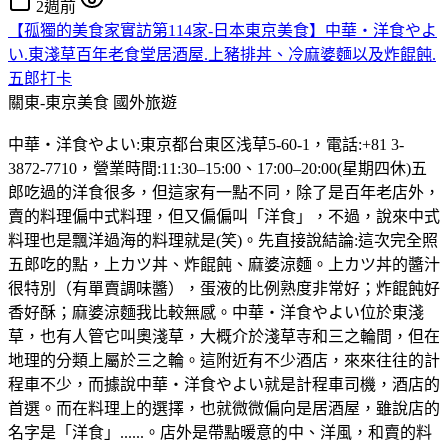
2週前
【孤獨的美食家實訪第114家-日本東京美食】中華・洋食やよ
い.東淺草百年老食堂居酒屋.上豬排丼、冷麻婆麵以及炸餛飩.
五郎打卡
關東-東京美食
國外旅遊
中華・洋食やよい:東京都台東区浅草5-60-1，電話:+81 3-
3872-7710，營業時間:11:30–15:00、17:00–20:00(星期四休)五
郎吃過的洋食很多，但這家有一點不同，除了是百年老店外，
賣的料理偏中式料理，但又偏偏叫「洋食」，不過，說來中式
料理也是飄洋過海的料理就是(笑)。先直接說結論:這次完全照
五郎吃的點，上カツ丼、炸餛飩、麻婆涼麵。上カツ丼的醬汁
很特別（有單賣調味醬），蛋液的比例熟度非常好；炸餛飩好
香好酥；麻婆涼麵我比較無感。中華・洋食やよい位於東淺
草，也有人管它叫奧淺草，大概介於淺草寺和三之輪間，但在
地理的分類上屬於三之輪。這附近有不少酒店，來來往往的計
程車不少，而據說中華・洋食やよい就是計程車司機，酒店的
首選。而在料理上的選擇，也就微微偏向是居酒屋，雖說店的
名字是「洋食」......。店外是帶點暖意的中、洋風，和賣的料