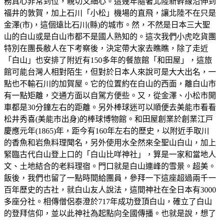
務真心非常到位，親切又細心。這幾年隨著北陸新幹線沿伸到
福井的敦賀，加上石川「小松」機場的直飛，讓北陸不在只是
金澤(市)，這個遠比石川(縣)的城市。然，不然是日本三大聖
山的白山或是白山市都不是國人熟知的。這次我們小虎吃貨團
特別在團長敝人在下考察後，決定帶大家去瞧瞧，除了走近
「白山」也安排了附近有150多年的餐旅館「和田屋」，這旅
館可能台灣人相對陌生，但對於日本人來說可是大大出名，一
點也不輸石川的加賀屋。它的位置約在白山的西面，離白山市
有一點矩離，交通方面以自駕方便些。又，從金澤、小松市開
車都是30分鐘左右的距離。另外棒球迷可以順便去美能市看看
松井秀喜(美能市出身)的棒球博物館。和田屋創業於創業江戸
慶應元年(1865)年，距今有160年左右的歷史，以附近手取川
的香魚和岩魚料理聞名，另外使用水全然來全聖山白山，加上
緊臨古代白山登上口的「白山比咩神社」，算是一家和當地人
文、土地結合的老料理宿。門口就是白山連峰的雪景。超美。
飯後，我們也留了一點時間給團員，參拜一下這座超過兩千一
百年歷史的古社，就白山友人說法，這間神社在全日本有3000
多座分社。相傳僧侶泰澄於717年成功登頂白山，確立了白山
的登拜信仰，並以此神社為起點向全國傳播。也就是說，想了