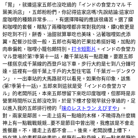
「胃」，就連這家五郎也沒吃過的「インドの食堂カマル 千
葉美浜店」，五郎粉粉們，你記得這家店嗎?先說結論:這家印
度咖哩的種類非常多…. ，有選擇障礙的應該很痛苦。選了饢
和咖哩的套餐，瞎點了兩種咖哩都非常對我的味，饢Q軟更是
好吃到不行，餅香、油甜就算單吃也美味、沾著咖哩如虎添
翼。配餐沙拉很一般，五郎也有喝的芒果拉希挺好喝，加點的
肉串偏乾，咖哩小籠包頗特別。
打卡短影片
。インドの食堂カ
マル登場於第7季第十一話，離千葉站有一點距離，要跟五郎
一樣搭京成千葉線的西登戶站下車，步行大約是七到八分鐘可
達。這裡有一個千葉上千戶的大型住宅區「千葉ガーデンタウ
ン」，一出車站的大馬路就可以看見。如果你有印象，該集
(第7季第十一話)，五郎來到這就是受「インドの食堂カマ
ル」的老闆所託，本來五郎想留下來吃印度咖哩，但那時是非
營業時間所以五郎沒吃到，於是下樓才發現早就分享過的，足
以進入我的五郎排行榜的「
味のレストラン えびすや
」。
對，兩家是鄰居。一走上這有一點暗的木梯，不曉得為什麼精
神上有一點戰戰競競...要不是節目中曾出現，我應該是不會走
進餐廳。不，連走上去都不會.....。後來，老闆說樓上樓下，
掛在牆上的畫都是他畫的。餐廳有一點昏暗，有一點老餐廳的