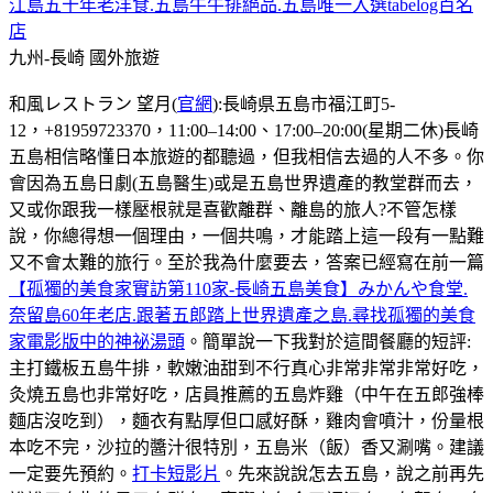
江島五十年老洋食.五島牛牛排絕品.五島唯一入選tabelog百名
店
九州-長崎
國外旅遊
和風レストラン 望月(
官網
):長崎県五島市福江町5-
12，+81959723370，11:00–14:00、17:00–20:00(星期二休)長崎
五島相信略懂日本旅遊的都聽過，但我相信去過的人不多。你
會因為五島日劇(五島醫生)或是五島世界遺產的教堂群而去，
又或你跟我一樣壓根就是喜歡離群、離島的旅人?不管怎樣
說，你總得想一個理由，一個共鳴，才能踏上這一段有一點難
又不會太難的旅行。至於我為什麼要去，答案已經寫在前一篇
【孤獨的美食家實訪第110家-長崎五島美食】みかんや食堂.
奈留島60年老店.跟著五郎踏上世界遺產之島.尋找孤獨的美食
家電影版中的神祕湯頭
。簡單說一下我對於這間餐廳的短評:
主打鐵板五島牛排，軟嫩油甜到不行真心非常非常非常好吃，
灸燒五島也非常好吃，店員推薦的五島炸雞（中午在五郎強棒
麵店沒吃到），麵衣有點厚但口感好酥，雞肉會噴汁，份量根
本吃不完，沙拉的醬汁很特別，五島米（飯）香又涮嘴。建議
一定要先預約。
打卡短影片
。先來說說怎去五島，說之前再先