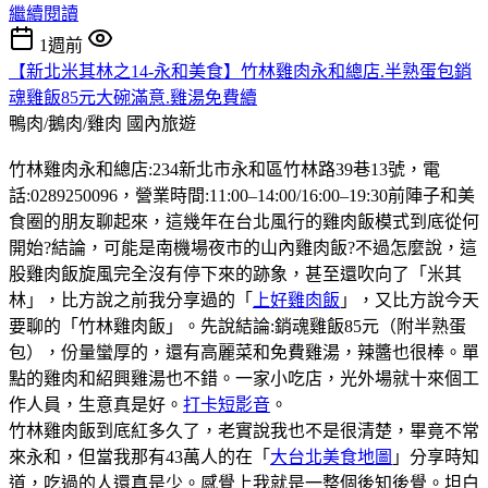
繼續閱讀
1週前
【新北米其林之14-永和美食】竹林雞肉永和總店.半熟蛋包銷
魂雞飯85元大碗滿意.雞湯免費續
鴨肉/鵝肉/雞肉
國內旅遊
竹林雞肉永和總店:234新北市永和區竹林路39巷13號，電
話:0289250096，營業時間:11:00–14:00/16:00–19:30前陣子和美
食圈的朋友聊起來，這幾年在台北風行的雞肉飯模式到底從何
開始?結論，可能是南機場夜市的山內雞肉飯?不過怎麼說，這
股雞肉飯旋風完全沒有停下來的跡象，甚至還吹向了「米其
林」，比方說之前我分享過的「
上好雞肉飯
」，又比方說今天
要聊的「竹林雞肉飯」。先說結論:銷魂雞飯85元（附半熟蛋
包），份量蠻厚的，還有高麗菜和免費雞湯，辣醬也很棒。單
點的雞肉和紹興雞湯也不錯。一家小吃店，光外場就十來個工
作人員，生意真是好。
打卡短影音
。
竹林雞肉飯到底紅多久了，老實說我也不是很清楚，畢竟不常
來永和，但當我那有43萬人的在「
大台北美食地圖
」分享時知
道，吃過的人還真是少。感覺上我就是一整個後知後覺。坦白