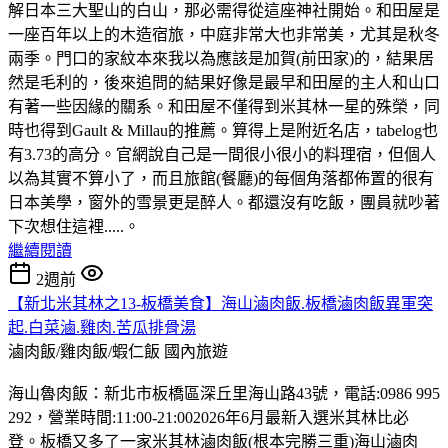
解日本三大聖山的白山，那必需得從這座神社開始。和田屋是
一座百年以上的木造宿旅，中庭非常大也非常美，尤其是秋冬
兩季。門口的家紋本來我以為應該是加賀(前田家)的，結果居
然是毛利的，後來追問的結果好像是最早和田屋的主人和山口
有著一些因緣的關系。和田屋不僅得到米其林一星的殊榮，同
時也得到Gault & Millau的推薦。算得上是附近名店，tabelog也
有3.73的高分。官網說自己是一間很小很小的料理宿，但個人
以為其實不算小了，而且旅館(餐廳)的每個角落都佈置的很有
日本美學，窗外的雪景更是醉人。都還沒有吃飯，團員就吵著
下次想住這裡.....。
繼續閱讀
2週前
【新北米其林之13-板橋美食】海山滷肉飯.板橋滷肉飯異軍突
起.白菜滷.雞肉.苦瓜排骨湯
滷肉飯/雞肉飯/蝦仁飯
國內旅遊
海山魯肉飯：新北市板橋區深丘里海山路43號，電話:0986 995
292，營業時間:11:00-21:002026年6月最新入選米其林比必
登。板橋又多了一家米其林滷肉飯(根本完勝三重)海山滷肉