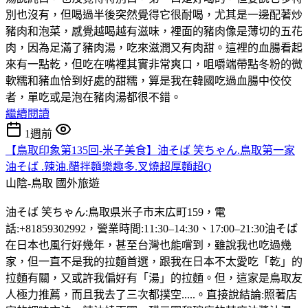
別也沒有，但喝過半後突然覺得它很耐喝，尤其是一邊配著炒
豬肉和泡菜，感覺越喝越有滋味，裡面的豬肉像是薄切的五花
肉，因為足滿了豬肉湯，吃來滋潤又有肉甜。這裡的血腸看起
來有一點乾，但吃在嘴裡其實非常爽口，咀嚼端帶點冬粉的微
軟糯和豬血恰到好處的甜糯，算是我在韓國吃過血腸中佼佼
者，單吃或是泡在豬肉湯都很不錯。
繼續閱讀
1週前
【鳥取印象第135回-米子美食】油そば 笑ちゃん.鳥取第一家
油そば .辣油.醋拌麵樂趣多.叉燒超厚麵超Q
山陰-鳥取
國外旅遊
油そば 笑ちゃん:鳥取県米子市末広町159，電
話:+81859302992，營業時間:11:30–14:30、17:00–21:30油そば
在日本也風行好幾年，甚至台灣也能嚐到，雖說我也吃過幾
家，但一直不是我的拉麵首選，跟我在日本不太愛吃「乾」的
拉麵有關，又或許我偏好有「湯」的拉麵。但，這家是鳥取友
人極力推薦，而且我去了三次都撲空.....。直接說結論:照著店