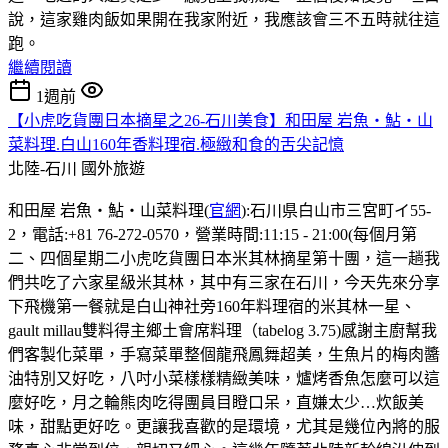
說，這家雞肉飯如果開在我家附近，我應該會三不五時就往這
跑。
繼續閱讀
1週前
【小虎吃貨團日本摘星之26-石川美食】和田屋 岩魚・鮎・山
菜料理.白山160年香料理宿.極緻和食的舌尖記憶
北陸-石川
國外旅遊
和田屋 岩魚・鮎・山菜料理(
官網
):石川県白山市三宮町イ55-
2，電話:+81 76-272-0570，營業時間:11:15 - 21:00(每個月第
二、四個星期二小虎吃貨團日本米其林摘星第十團，這一趟我
們共吃了六家星級米其林，其中有三家在石川，今天先來分享
下飛機第一餐就是白山神社旁160年料理宿的米其林一星、
gault millau雙料得主鄉土會席料理（tabelog 3.75)感謝主廚幫我
們客製化菜單，手寫菜單整個龍飛鳳舞超美，生魚片的梅肉醬
油特別又好吃，八吋小菜樣樣精緻美味，爐烤香魚怎麼可以這
麼好吃，月之輪熊肉吃得團員目瞪口呆，直嫌太少…炊飯美
味，甜點更好吃。更讓我喜歡的是環境，尤其是幾位內將的服