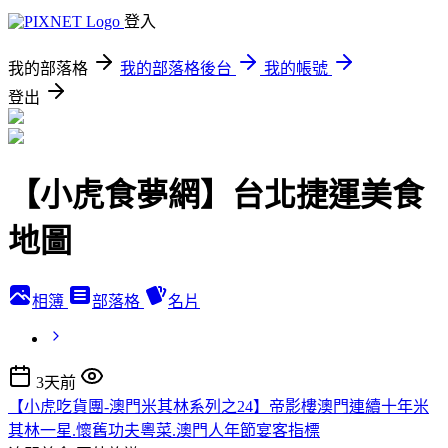
登入
我的部落格
我的部落格後台
我的帳號
登出
【小虎食夢網】台北捷運美食
地圖
相簿
部落格
名片
3天前
【小虎吃貨團-澳門米其林系列之24】帝影樓澳門連續十年米
其林一星.懷舊功夫粵菜.澳門人年節宴客指標