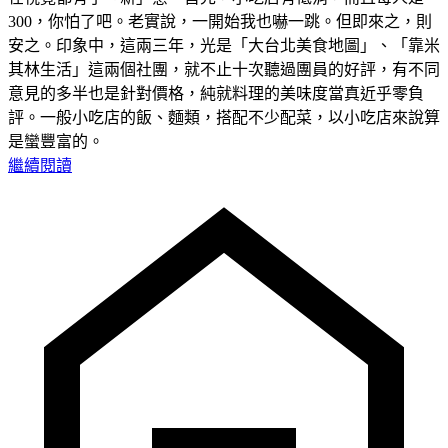
300，你怕了吧。老實說，一開始我也嚇一跳。但即來之，則
安之。印象中，這兩三年，光是「大台北美食地圖」、「靠米
其林生活」這兩個社團，就不止十次聽過團員的好評，有不同
意見的多半也是針對價格，純就料理的美味度當真近乎零負
評。一般小吃店的飯、麵類，搭配不少配菜，以小吃店來說算
是蠻豐富的。
繼續閱讀