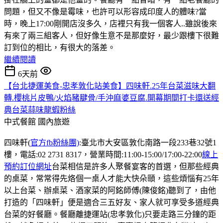
問題，但又不像是霉味，也許可以形容成印度人的體味?當
時，晚上17:00剛開店沒多久，店裡只有我一個客人..雖說後來
有來了兩三組客人，但好像生意不是那麼好，最少跟樓下很難
訂到位的相比，有很大的落差。
繼續閱讀
6天前
【台北捷運美食-忠孝敦化站美食】四味軒.25年台菜滋味大翻
轉.櫻桃片皮鴨/火焰豬腱骨/手沖麻婆豆腐.開幕期間打卡還送經
典台菜蒜味龍蝦粉絲
中式餐館
國內旅遊
四味軒(
官方fb粉絲團)
:臺北市大安區敦化南路一段233巷32號1
樓，電話:02 2731 8317，營業時間:11:00-15:00/17:00-22:00
線上
預約訂位網址
台菜相信是許多人聚餐宴客的首選，但那些經典
的桌菜，常常得先烙個一桌人才能大快朵頤，這些煩惱有25年
以上台菜、辦桌菜、酒家菜的阿銘師傅(陳俊銘)聽到了，由他
打造的「四味軒」便是適合三五好友、家人就可享受多道經典
台菜的好餐廳。餐廳離捷運站(忠孝敦化)只要走路三分鐘的距