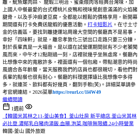
離，魷魚螺肉蒜、 龍蝦三明治、蜜棗煨肉等經典台灣味，加
上國人中餐最愛的台式櫻桃片皮鴨和視味覺創意滿滿的火焰豬
腱骨，以及手沖麻婆豆腐，全都能以輕鬆的價格享用，新開幕
期間還有打卡免費送龍蝦的優惠活動。
打卡短影片
。在寸土寸
金的信義區，要找到離捷運站周邊大空間的餐廳真不是易事，
幸好「四味軒」就是，離忠孝敦化三號出口走路只要三分鐘，
對於長輩真是一大福音。是以還在試營運期間就有不少老饕聞
風而來，中午才12點剛過一刻，店裡就幾乎坐無虛席。餐廳內
比想像中來的寬敝許多，裡面還有一個包廂。帶點潮意的時尚
風適合各年齡層，當天服務我們的店員也都很親切，看他們對
長輩的點餐也很有耐心。餐廳的料理選擇遠比我想像中多得
多，就連茶、飲料都有好幾頁，翻到手軟(笑)。詳細菜單請參
考官網連結。2026菜單
https://reurl.cc/1l4W49
繼續閱讀
1週前
【韓國米其林之11-釜山美食】釜山灶房 新平總店.釜山米其林
必比登.濃郁乳白豬肉湯飯.血腸.泡菜.咖啡無限續.24小時營業
韓國-釜山
國外旅遊