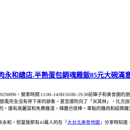
肉永和總店.半熟蛋包銷魂雞飯85元大碗滿
250096，營業時間:11:00–14:00/16:00–19:30前
飯旋風完全沒有停下來的跡象，甚至還吹向了「米其林」，比方
厚的，還有高麗菜和免費雞湯，辣醬也很棒。單點的雞肉和紹興
永和，但當我那有43萬人的在「
大台北美食地圖
」分享時知道