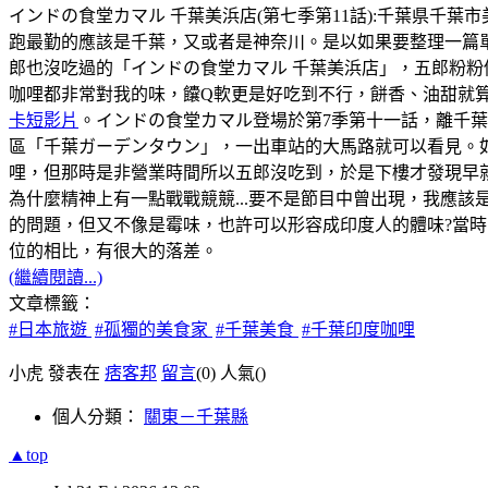
インドの食堂カマル 千葉美浜店(第七季第11話):千葉県千葉市美浜区幸
跑最勤的應該是千葉，又或者是神奈川。是以如果要整理一篇
郎也沒吃過的「インドの食堂カマル 千葉美浜店」，五郎粉粉
咖哩都非常對我的味，饢Q軟更是好吃到不行，餅香、油甜就
卡短影片
。インドの食堂カマル登場於第7季第十一話，離千
區「千葉ガーデンタウン」，一出車站的大馬路就可以看見。如
哩，但那時是非營業時間所以五郎沒吃到，於是下樓才發現早
為什麼精神上有一點戰戰競競...要不是節目中曾出現，我應該
的問題，但又不像是霉味，也許可以形容成印度人的體味?當時，
位的相比，有很大的落差。
(繼續閱讀...)
文章標籤：
#日本旅遊
#孤獨的美食家
#千葉美食
#千葉印度咖哩
小虎 發表在
痞客邦
留言
(0)
人氣(
)
個人分類：
關東－千葉縣
▲top