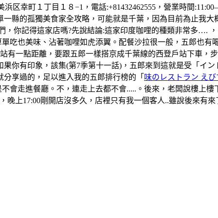
町１丁目１８−1，電話:+81432462555，營業時間:11:00–1
單一縣的孤獨美食家全攻略，可能就是千葉，因為目前為止我大
們，你記得這家店嗎?先說結論:這家印度咖哩的種類非常多….
算單吃也美味、沾著咖哩如虎添翼。配餐沙拉很一般，五郎也有
葉站有一點距離，要跟五郎一樣搭京成千葉線的西登戶站下車，
果你有印象，該集(第7季第十一話)，五郎來到這就是受「イ
就分享過的，足以進入我的五郎排行榜的「
味のレストラン えび
是不會走進餐廳。不，連走上去都不會.....。後來，老闆說樓
晚上17:00剛開店沒多久，店裡只有我一個客人..雖說後來