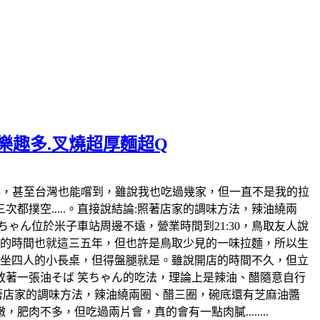
麵樂趣多.叉燒超厚麵超Q
日本也風行好幾年，甚至台灣也能嚐到，雖說我也吃過幾家，但一直不是我的拉
撲空.....。直接說結論:照著店家的調味方法，辣油繞兩
ゃん位於米子車站周邊不遠，營業時間到21:30，鳥取友人說
開店的時間也就這三五年，但也許是鳥取少見的一味拉麵，所以生
各坐四人的小長桌，但得盤腿就是。雖說開店的時間不久，但立
著一張油そば 笑ちゃん的吃法，理論上是辣油、醋隨意自行
照著店家的調味方法，辣油繞兩圈、醋三圈，碗底還有芝麻油醬
不多，但吃過兩片會，真的會有一點肉膩........