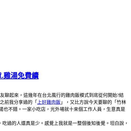
意.雞湯免費續
陣子和美食圈的朋友聊起來，這幾年在台北風行的雞肉飯模式到底從何開始?結
說之前我分享過的「
上好雞肉飯
」，又比方說今天要聊的「竹林
雞湯也不錯。一家小吃店，光外場就十來個工作人員，生意真是
，吃過的人還真是少。感覺上我就是一整個後知後覺。坦白說，