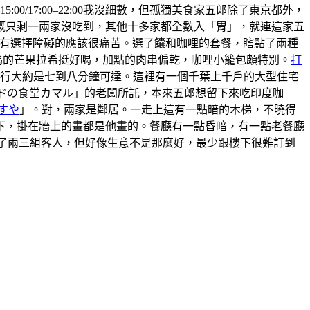
5:00/17:00–22:00我沒細數，但孤獨美食家五郎除了東京都外，
概只剩一兩家沒吃到，其他十多家都全數入「胃」，就連這家五
 ，有選擇障礙的應該很痛苦。選了饢和咖哩的套餐，瞎點了兩種
喝的芒果拉希挺好喝，加點的肉串偏乾，咖哩小籠包頗特別。
打
步行大約是七到八分鐘可達。這裡有一個千葉上千戶的大型住宅
ンドの食堂カマル」的老闆所託，本來五郎想留下來吃印度咖
すや
」。對，兩家是鄰居。一走上這有一點暗的木梯，不曉得
上樓下，掛在牆上的畫都是他畫的。餐廳有一點昏暗，有一點老餐廳
有來了兩三組客人，但好像生意不是那麼好，最少跟樓下很難訂到