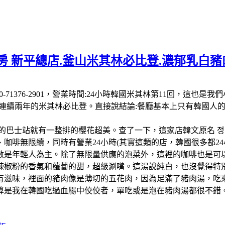
 新平總店.釜山米其林必比登.濃郁乳白豬肉
 南韓:電話:+82 50-71376-2901，營業時間:24小時韓國米其
-26連續兩年的米其林必比登。直接說結論:餐廳基本上只有韓國
的巴士站就有一整排的櫻花超美。查了一下，這家店韓文原名 정
啡無限續，同時有營業24小時(其實這類的店，韓國很多都24小
數是年輕人為主。除了無限量供應的泡菜外，這裡的咖啡也是可以
辣椒粉的香氣和蘿蔔的甜，超級涮嘴。這湯說純白，也沒覺得特
有滋味，裡面的豬肉像是薄切的五花肉，因為足滿了豬肉湯，吃
算是我在韓國吃過血腸中佼佼者，單吃或是泡在豬肉湯都很不錯