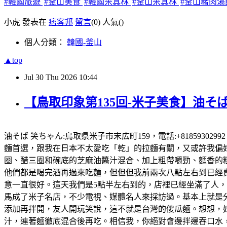
#韓國旅遊
#釜山美食
#韓國米其林
#釜山米其林
#釜山豬肉湯
小虎 發表在
痞客邦
留言
(0)
人氣(
)
個人分類：
韓國-釜山
▲top
Jul
30
Thu
2026
10:44
【鳥取印象第135回-米子美食】油そば
油そば 笑ちゃん:鳥取県米子市末広町159，電話:+81859302
麵首選，跟我在日本不太愛吃「乾」的拉麵有關，又或許我偏好有
圈、醋三圈和碗底的芝麻油醬汁混合、加上粗帶嚼勁、麵香的粗
他們都是喝完酒再過來吃麵，但但但我前兩次八點左右到已經賣完
意一直很好。這天我們是5點半左右到的，店裡已經坐滿了人
馬成了米子名店，不少電視、媒體名人來採訪過。基本上就是
添加再拌開，友人開玩笑說，這不就是台灣的傻瓜麵。想想，好想
汁，連著麵徹底混合後再吃。相信我，你絕對會邊拌邊吞口水，就