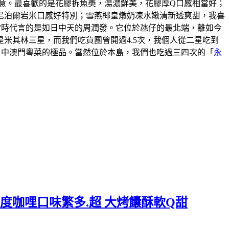
意。最喜歡的是花膠拆魚𡙡，湯濃鮮美，花膠厚Q口感相當好；
尼泊爾岩米口感好特別；雪燕椰皇燉奶凍水嫩清新透爽甜，我喜
說當時代言的是如日中天的周潤發。它位於氹仔的最北端，離如今
米其林三星，而我們吃貨團曾開過4.5次，我個人從二星吃到
口中澳門粵菜的極品。當然位於本島，我們也吃過三四次的「
永
度咖哩口味繁多.超 大烤饢酥軟Q甜