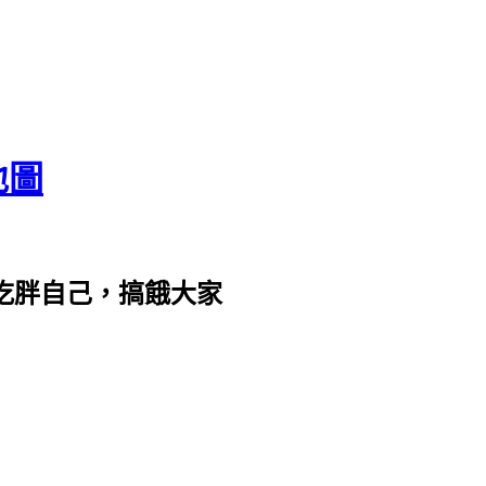
地圖
com。吃胖自己，搞餓大家