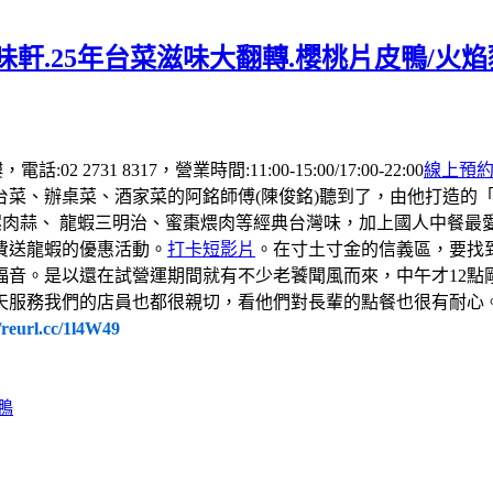
軒.25年台菜滋味大翻轉.櫻桃片皮鴨/火
 2731 8317，營業時間:11:00-15:00/17:00-22:00
線上預
台菜、辦桌菜、酒家菜的阿銘師傅(陳俊銘)聽到了，由他打造的
螺肉蒜、 龍蝦三明治、蜜棗煨肉等經典台灣味，加上國人中餐
費送龍蝦的優惠活動。
打卡短影片
。在寸土寸金的信義區，要找
福音。是以還在試營運期間就有不少老饕聞風而來，中午才12點
天服務我們的店員也都很親切，看他們對長輩的點餐也很有耐心
//reurl.cc/1l4W49
鴨