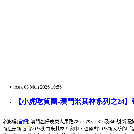
Aug
03
Mon
2026
10:56
【小虎吃貨團-澳門米其林系列之24
帝影樓(
官網
):澳門氹仔廣東大馬路786、798、816及840號新濠鋒酒店1
而在最新版的2026澳門米其林21家中，也僅剩2026新入榜的