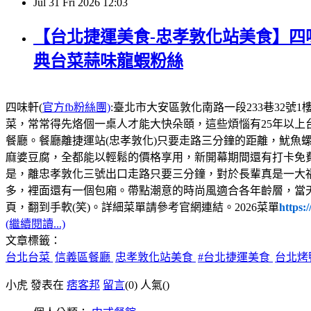
Jul
31
Fri
2026
12:03
【台北捷運美食-忠孝敦化站美食】四味
典台菜蒜味龍蝦粉絲
四味軒(
官方fb粉絲團)
:臺北市大安區敦化南路一段233巷32號1樓，電話:02
菜，常常得先烙個一桌人才能大快朵頤，這些煩惱有25年以上
餐廳。餐廳離捷運站(忠孝敦化)只要走路三分鐘的距離，魷魚
麻婆豆腐，全都能以輕鬆的價格享用，新開幕期間還有打卡免
是，離忠孝敦化三號出口走路只要三分鐘，對於長輩真是一大
多，裡面還有一個包廂。帶點潮意的時尚風適合各年齡層，當
頁，翻到手軟(笑)。詳細菜單請參考官網連結。2026菜單
https:
(繼續閱讀...)
文章標籤：
台北台菜
信義區餐廳
忠孝敦化站美食
#台北捷運美食
台北烤
小虎 發表在
痞客邦
留言
(0)
人氣(
)