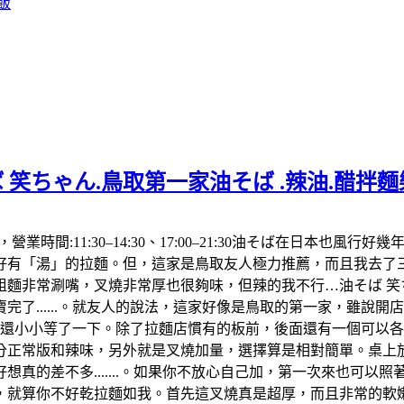
飯
 笑ちゃん.鳥取第一家油そば .辣油.醋拌
992，營業時間:11:30–14:30、17:00–21:30油そば在
「湯」的拉麵。但，這家是鳥取友人極力推薦，而且我去了三次都
麵非常涮嘴，叉燒非常厚也很夠味，但辣的我不行…油そば 笑ち
了......。就友人的說法，這家好像是鳥取的第一家，雖說
，還小小等了一下。除了拉麵店慣有的板前，後面還有一個可以
分正常版和辣味，另外就是叉燒加量，選擇算是相對簡單。桌上放
真的差不多.......。如果你不放心自己加，第一次來也可以
算你不好乾拉麵如我。首先這叉燒真是超厚，而且非常的軟嫩，肥肉