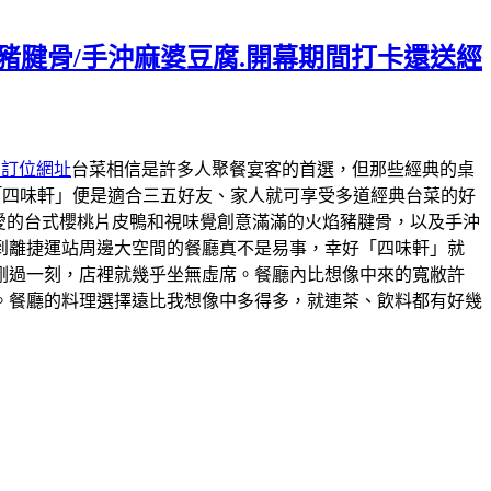
焰豬腱骨/手沖麻婆豆腐.開幕期間打卡還送經
約訂位網址
台菜相信是許多人聚餐宴客的首選，但那些經典的桌
「四味軒」便是適合三五好友、家人就可享受多道經典台菜的好
最愛的台式櫻桃片皮鴨和視味覺創意滿滿的火焰豬腱骨，以及手沖
到離捷運站周邊大空間的餐廳真不是易事，幸好「四味軒」就
剛過一刻，店裡就幾乎坐無虛席。餐廳內比想像中來的寬敝許
。餐廳的料理選擇遠比我想像中多得多，就連茶、飲料都有好幾