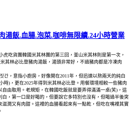
湯飯.血腸.泡菜.咖啡無限續.24小時營業
林第11回，這也是我們小虎吃貨團韓國米其林團的第三回，釜山米其林則是第一次，
人的米其林必比登豬肉湯飯，湯頭非常好，不過豬肉都是冷凍肉
짓간，意指小廚房，好像開在2011年，但迅速以熬兩天的純白
時)，更在2025年得到米其林必比登。用餐環境相較一些豬肉
自由取用。老規矩，在韓國吃飯就是要弄得滿滿一桌(笑)，這
別白，第一口是好喝的，但要說它多特別也沒有，但喝過半後突
來滋潤又有肉甜。這裡的血腸看起來有一點乾，但吃在嘴裡其實
。