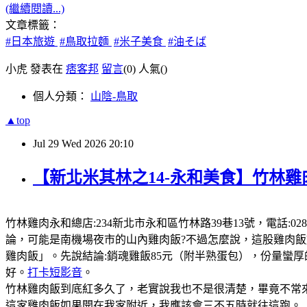
(繼續閱讀...)
文章標籤：
#日本旅遊
#鳥取拉麵
#米子美食
#油そば
小虎 發表在
痞客邦
留言
(0)
人氣(
)
個人分類：
山陰-鳥取
▲top
Jul
29
Wed
2026
20:10
【新北米其林之14-永和美食】竹林雞
竹林雞肉永和總店:234新北市永和區竹林路39巷13號，電話:0289
論，可能是南機場夜市的山內雞肉飯?不過怎麼說，這股雞肉
雞肉飯」。先說結論:銷魂雞飯85元（附半熟蛋包），份量蠻
好。
打卡短影音
。
竹林雞肉飯到底紅多久了，老實說我也不是很清楚，畢竟不常來
這家雞肉飯如果開在我家附近，我應該會三不五時就往這跑。