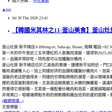
個人分類：
中式餐館
▲top
Jul
30
Thu
2026
22:41
【韓國米其林之11-釜山美食】釜山灶房
釜山灶房 新平總店:6 Bibong-ro, Saha-gu, Busan,
第一天的中午是近三五年爆紅的人氣豬肉湯飯，還得到2025
片，血腸非常好吃，特色是可以加鐵盤炒豬肉。
釜山灶房 新平總店位於乙淑島的東邊，捷運新平站附近，門口
豬肉湯擄獲人心，加上同樣好評的血腸和鐵盤炒豬肉片，泡菜、咖
湯飯的老店舒適得多，同樣的也帶點微微的潮意，是以現場多
裡的泡菜蠻對我的味，尤其是這碗爽脆又水嫩的醃蘿蔔，滿滿
然覺得它很耐喝，尤其是一邊配著炒豬肉和泡菜，感覺越喝越
非常爽口，咀嚼端帶點冬粉的微軟糯和豬血恰到好處的甜糯，
(繼續閱讀...)
文章標籤：