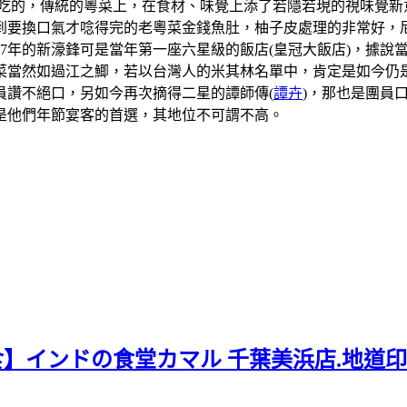
吃的，傳統的粵菜上，在食材、味覺上添了若隱若現的視味覺新
到要換口氣才唸得完的老粵菜金錢魚肚，柚子皮處理的非常好，
07年的新濠鋒可是當年第一座六星級的飯店(皇冠大飯店)，據
當然如過江之鯽，若以台灣人的米其林名單中，肯定是如今仍是
員讚不絕口，另如今再次摘得二星的譚師傳(
譚卉
)，那也是團員
是他們年節宴客的首選，其地位不可謂不高。
食】インドの食堂カマル 千葉美浜店.地道印