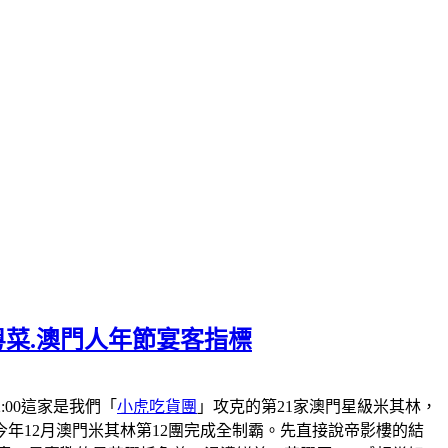
粵菜.澳門人年節宴客指標
-22:00這家是我們「
小虎吃貨團
」攻克的第21家澳門星級米其林，
會在今年12月澳門米其林第12團完成全制霸。先直接說帝影樓的結