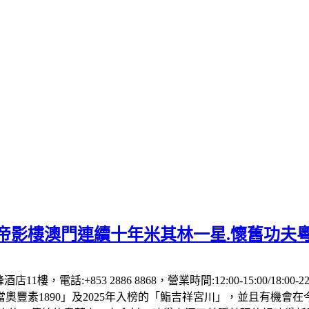
】帝影樓澳門連續十年米其林一星.懷舊功夫
1樓，電話:+853 2886 8868，營業時間:12:00-15:00/18:00
「當奧豐素1890」及2025年入榜的「鮨吉祥宮川」，並且有機