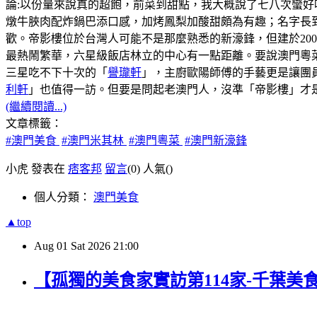
論:以份量來說真的超飽，前菜到甜點，我大概說了七八次蠻好
燉牛脥肉配炸鍋巴添口感，加烤鳳梨加酸甜頗為有趣；名字長
歡。帝影樓位於台灣人可能不是那麼熟悉的新濠鋒，但建於20
最熱鬧繁華，六星級飯店林立的中心有一點距離。要說澳門粵菜
三星吃不下十次的「
譽瓏軒
」，主廚歐陽師傅的手藝更是讓團
利軒
」也值得一訪。但要是問起老澳門人，沒準「帝影樓」才
(繼續閱讀...)
文章標籤：
#澳門美食
#澳門米其林
#澳門粵菜
#澳門新濠鋒
小虎 發表在
痞客邦
留言
(0)
人氣(
)
個人分類：
澳門美食
▲top
Aug
01
Sat
2026
21:00
【孤獨的美食家實訪第114家-千葉美