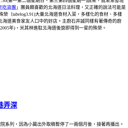
8:30-21:30(第一第二個星期日、第三第四個星期一)說來，我漸漸發現
虎吃貨團
」團員頗喜歡的北海道日法料理，又正確的說法可能是
abelog3.91)大量北海道食材入菜，多樣化的食材、多樣
北海道美食家友人口中的好店。主廚石井誠同樣有著傳奇的廚
2005年)，米其林進駐北海道後旋即得到一星的殊榮。
巷弄深
休)南萬華復興戲院系列，因為小篇出外取稿暫停了一兩個月後，接著再播出。