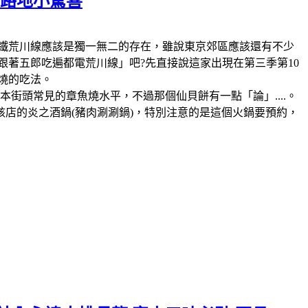
の路地小驚喜
鐵，那麼電鐵荒川線應該是獨一無二的存在，雖說東京郊區應該還有不少
跟著五郎吃遍都電荒川線」吧?先直接說這家出現在第三季第10
燒的吃法。
街頭常見的章魚燒水平，不過那個仙貝餅有一點「論」....。
該店的炎之酒鍋(豬肉涮涮鍋)，特別注意的是這個火鍋要預約，