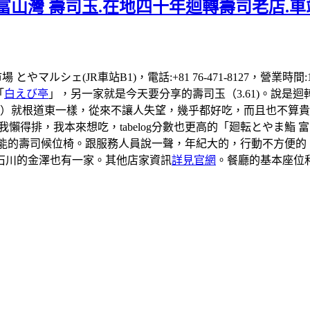
富山灣 壽司玉.在地四十年迴轉壽司老店.車
場 とやマルシェ(JR車站B1)，電話:+81 76-471-8127，營業
「
白えび亭
」，另一家就是今天要分享的壽司玉（3.61)。說是
司）就根道東一樣，從來不讓人失望，幾乎都好吃，而且也不算貴
到我懶得排，我本來想吃，tabelog分數也更高的「廻転とやま
有可能的壽司候位椅。跟服務人員說一聲，年紀大的，行動不方便
石川的金澤也有一家。其他店家資訊
詳見官網
。餐廳的基本座位