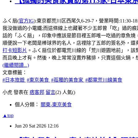
【孤獨的美食家實訪第113家-日本東
ふく扇(
官方IG
):東京都荒川区西尾久6-29-7，營業時間:1
我沒做過的小電鐵;而這條線上也藏著不少五郎曾「吃」過的痕
話的「ふく扇」，印象中應該是節目裡五郎唯一吃過的章魚燒
順便說一下老闆是棒球界的名人，店𥚃除了五郎的簽名外，還有
打卡短影片
。ふく扇位於都電荒川線的「荒川遊園地前」，該
而且晚上才有。然後，晚上常常沒賣炸豬排，只賣這個火鍋，想
(繼續閱讀...)
文章標籤：
#日本旅遊
#東京美食
#孤獨的美食家
#都電荒川線美食
小虎 發表在
痞客邦
留言
(2)
人氣(
)
個人分類：
關東-東京美食
▲top
Jun
20
Sat
2026
12:16