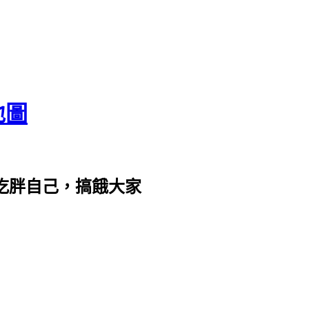
地圖
com。吃胖自己，搞餓大家