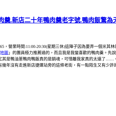
肉羹.新店二十年鴨肉羹老字號.鴨肉飯驚為天
 4565，營業時間:11:00-20:30(星期三休)這陣子因為要
地圖
」的團員極力推薦過的，而且我是我蠻喜歡的鴨肉羹。先說
尤其是鴨油蔥鴨肉鴨飯真的是銷魂，可惜離我家真的太遠了……
有幾年沒有走進新店捷運站旁的這條老街，有一點陌生又有少許