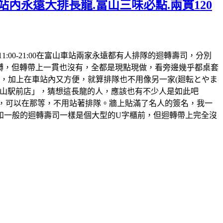
站內永遠大排長龍.富山三味必點.兩貫120
時間:11:00-21:00在富山車站兩家永遠都有人排隊的迴轉壽司，分別
迴𨍭，但轉帶上一貫也沒有，全都是現點現做，看旁邊幾乎都桌套
，加上在車站內又方便，就算排隊也不用像另一家(廻転とやま
鮨 富山駅前店」，猜想這長龍的人，應該也有不少人是如此吧
的，可以在那等，不用站著排隊。牆上貼滿了名人的簽名，我一
和一般的迴轉壽司一樣是個大型的U字櫃前，但迴轉帶上完全沒