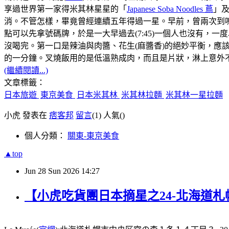
享過世界第一家得米其林星星的「
Japanese Soba Noodles 蔦
」
消。不管怎樣，畢竟曾經連續五年得過一星。早前，曾兩次到鳴
點可以先拿號碼牌，於是一大早過去(7:45)一個人也沒有，
沒喝完。第一口是辣油與肉醬、花生(麻醬香)的絕妙平衡，
的一分鐘。叉燒飯用的是低溫熟成肉，而且是片狀，淋上意外不
(繼續閱讀...)
文章標籤：
日本旅遊
東京美食
日本米其林
米其林拉麵
米其林一星拉麵
小虎 發表在
痞客邦
留言
(1)
人氣(
)
個人分類：
關東-東京美食
▲top
Jun
28
Sun
2026
14:27
【小虎吃貨團日本摘星之24-北海道札幌