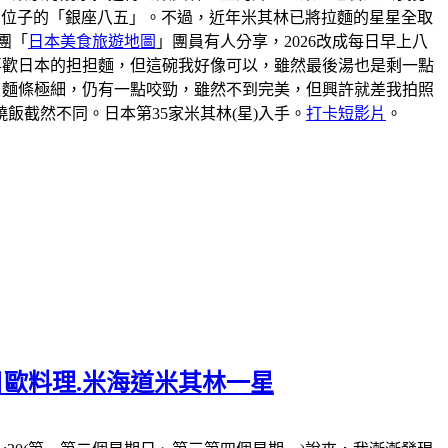
到位子的「銀座八五」。不過，近年米其林已將拉麵的星星全取
團「
日本美食旅遊地圖
」團員有人分享，2026改成每日早上八
我不喜歡日本的担担麵，但這碗我好像可以，雖然最後湯也是剩一點
。麵條極細，仍有一點咬勁，雖然不到完美，但興許就差我拍照
截然不同。日本第35家米其林(星)入手。
打卡短影片
。
一日歐料理.米海道米其林一星