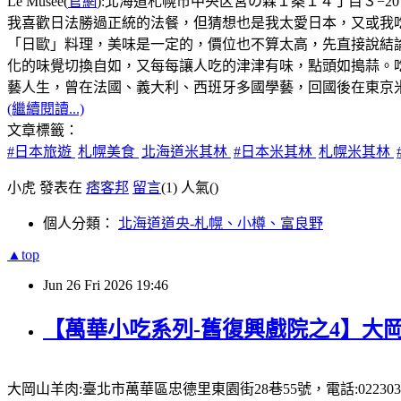
Le Musée(
官網
):北海道札幌市中央区宮の森１条１４丁目３−20，電話:
我喜歡日法勝過正統的法餐，但猜想也是我太愛日本，又或我
「日歐」料理，美味是一定的，價位也不算太高，先直接說結論:主
化的味覺切換自如，又每每讓人吃的津津有味，點頭如搗蒜。
藝人生，曾在法國、義大利、西班牙多國學藝，回國後在東京米其林
(繼續閱讀...)
文章標籤：
#日本旅遊
札幌美食
北海道米其林
#日本米其林
札幌米其林
小虎 發表在
痞客邦
留言
(1)
人氣(
)
個人分類：
北海道道央-札幌、小樽、富良野
▲top
Jun
26
Fri
2026
19:46
【萬華小吃系列-舊復興戲院之4】大岡
大岡山羊肉:臺北市萬華區忠德里東園街28巷55號，電話:0223031