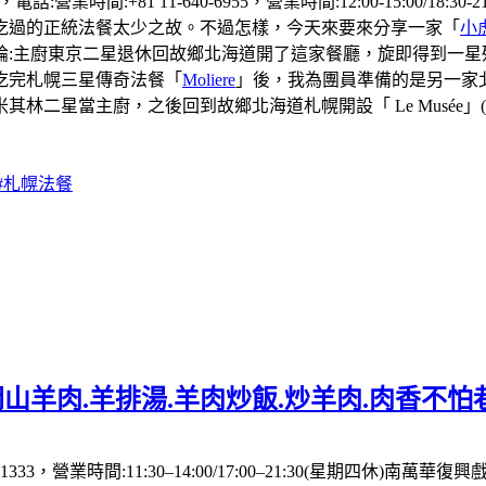
營業時間:+81 11-640-6955，營業時間:12:00-15:00/1
吃過的正統法餐太少之故。不過怎樣，今天來要來分享一家「
小
廚東京二星退休回故鄉北海道開了這家餐廳，旋即得到一星殊榮（t
吃完札幌三星傳奇法餐「
Moliere
」後，我為團員準備的是另一家
二星當主廚，之後回到故鄉北海道札幌開設「 Le Musée」(
#札幌法餐
山羊肉.羊排湯.羊肉炒飯.炒羊肉.肉香不怕
333，營業時間:11:30–14:00/17:00–21:30(星期四