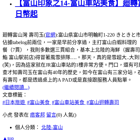
【富山印象之14-富山車站美食】廻轉
日幣起
廻轉富山灣 壽司玉(
官網
):富山県富山市明輪町1-220 きときと市
佔據tabelog前兩位，一家是早前分享過，主打富山白蝦料理的
餐（7貫），我則多數選三貫組合，基本上北陸的海鮮（握壽
鮨 富山駅前店)得冒著風雪排隊….。那天，真的是雪超大..大
(笑)，因為這家就在JR富山車站的1樓非常方便。門口，還
查才知壽司玉在富山有40年的歷史，如今在富山有三家分站，
有壽司，都是透過桌上的A PAD或是直接跟服務人員點單。
(繼續閱讀...)
文章標籤：
#日本旅遊
#富山美食
#富山車站美食
#富山迴轉壽司
小虎 發表在
痞客邦
留言
(0)
人氣(
)
個人分類：
北陸-富山
▲top