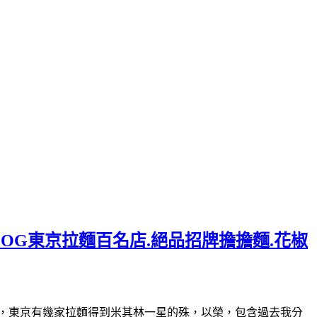
LOG東京拉麵百名店.絕品招牌擔擔麵.花椒
30(星期日休)曾經，東京有幾家拉麵得到米其林一星的殊，以榮，包含過去我分