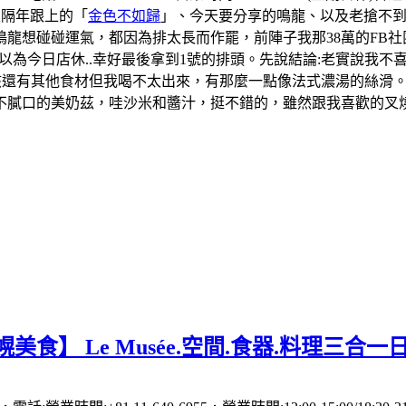
及隔年跟上的「
金色不如歸
」、今天要分享的鳴龍、以及老搶不
龍想碰碰運氣，都因為排太長而作罷，前陣子我那38萬的FB社
一度以為今日店休..幸好最後拿到1號的排頭。先說結論:老實說
應該還有其他食材但我喝不太出來，有那麼一點像法式濃湯的絲滑
膩口的美奶茲，哇沙米和醬汁，挺不錯的，雖然跟我喜歡的叉燒飯
美食】 Le Musée.空間.食器.料理三合