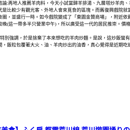
結論:再地人推薦羊肉料，今天小試當歸羊排湯、九層塔炒羊肉
比較少有觀光客、外地人會來覓食的區塊。而舊復興戲院就當地人的說
食圈，並盛行一時。如今戲院變成了「東園金贊商場」，附近依
較晚(這一帶多半只營業中午)，所以廣受這一代的居民推崇。價
會特別強調，於是捨棄了本來想吃的羊肉炒麵。是說，這炒飯蠻
間，飯粒包覆著大火、油、羊肉炒出的油香，真心覺得是近期吃