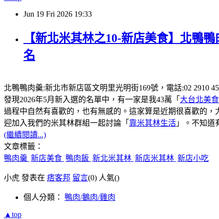
Jun
19
Fri
2026
19:33
【新北米其林之10-新店美食】北鴨鴨
名
北鴨鴨肉羹:新北市新店區文明里光明街169號，電話:02 2910
發現2026年5月新入選的名單中，有一家是我43萬「
大台北美食
過程中自然有喜歡的，也有無感的。這家算是近期很喜歡的，
迎加入我們的米其林群組一起討論「
靠米其林生活
」。不知道
(繼續閱讀...)
文章標籤：
鴨肉羹
新店美食
鴨肉飯
新北米其林
新店米其林
新店小吃
小虎 發表在
痞客邦
留言
(0)
人氣(
)
個人分類：
鴨肉/鵝肉/雞肉
▲top