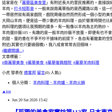
這家是在「
萬華區美食里
」有附近長大的里民推薦的。直接說
羊肉。
打卡短影音
。一般來說南萬華指的是西藏路以南，這一代是
一帶居然就有兩家戲院，戲院周邊自然而然形成一個小型的美
大岡山羊肉，便是這一帶少數的羊肉料理，由於營業時間也比
肉料理的選項比我預期的還多，有一點像以羊肉為主的熱炒。
羊肉蛋炒飯105，有趣的是一般羊肉炒飯不放蛋，即便有也不
的甜、蛋的香在不爭不吵不搶味的前提下，各自有著龍套的空
附近(其實也只要過個橋)，我八成會常常去回個味。
(繼續閱讀...)
文章標籤：
#南萬華美食
#萬華美食
#萬華復興戲院
#萬華羊肉料理
小虎 發表在
痞客邦
留言
(0)
人氣(
)
個人分類：
羊肉料理、羊肉爐、羊肉火鍋
▲top
Jun
20
Sat
2026
15:42