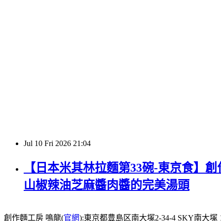
Jul
10
Fri
2026
21:04
【日本米其林拉麵第33碗-東京食】創作
山椒辣油芝麻醬肉醬的完美湯頭
創作麵工房 鳴龍(
官網
):東京都豊島区南大塚2-34-4 SKY南大塚