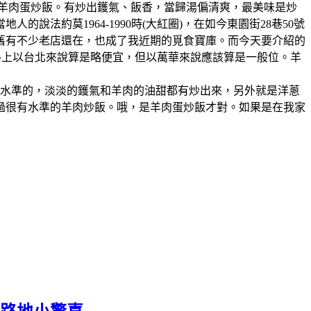
、羊肉蛋炒飯。有炒出鑊氣、飯香，當歸湯偏清爽，最美味是炒
法約莫1964-1990時(大紅圈)，在如今東園街28巷50號
舊有不少老店還在，也成了我近期的覓食寶庫。而今天要介紹的
格上以台北來說算是略便宜，但以萬華來說應該算是一般位。羊
有水準的，淡淡的鑊氣和羊肉的油甜都有炒出來，另外就是洋蔥
過很有水準的羊肉炒飯。哦，是羊肉蛋炒飯才對。如果是在我家