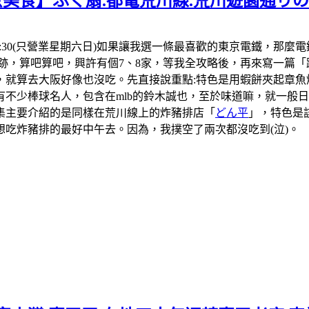
京美食】ふく扇.都電荒川線.荒川遊園通り
1:30-18:30(只營業星期六日)如果讓我選一條最喜歡的東京電
跡，算吧算吧，興許有個7、8家，等我全攻略後，再來寫一篇「
，就算去大阪好像也沒吃。先直接說重點:特色是用蝦餅夾起章魚
不少棒球名人，包含在mlb的鈴木誠也，至於味道嘛，就一般日本
集主要介紹的是同樣在荒川線上的炸豬排店「
どん平
」，特色是
吃炸豬排的最好中午去。因為，我撲空了兩次都沒吃到(泣)。