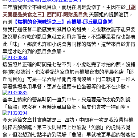
三年前我完全不碰虱目魚，而現在則是愛慘了。主因在於
【胡
天蘭極品美食之三】西門町-阿財風目魚
天蘭姐的提醐灌頂，
再則
【焦桐的台灣味道之三】南機場-邱丘虱目魚粥
讓我打通任督二脈感受到虱目魚的甜美，之後就欲罷不能只要
聽說那有好吃的虱目魚就立刻飛奔而去。不過要是看倌也熱衷
此「味」，那麼也許和小虎會有同樣的痛苦，這苦來自於非得
早起才吃的到的虱目魚魚腸。
這張照片正確的時間是七點不到，小虎吃完了才拍的照。沒錯
你(妳)沒聽錯、也沒看錯這家位於南機場夜市的早晨名店「邱
丘虱目魚」可是一早六點半開門時間沒到，門口就排了一堆人
等著進場享用早餐，更甚在裡頭卡位坐著等的也不在少數。
基本上這家的營業時間一直到中午，只是要是你太晚到別說
「魚腸」吃沒有，有時連虱目魚肚、魚皮也會被一掃而空。
今天這篇文章其實應該是三+四訪，中間有一次是我沒帶相機
純粹去解解饞。第三次則是帶上也酷愛「魚腸」的虎媽去覓
食，但沒想到七點半許到現場「魚腸」早就被更早起的饕客給