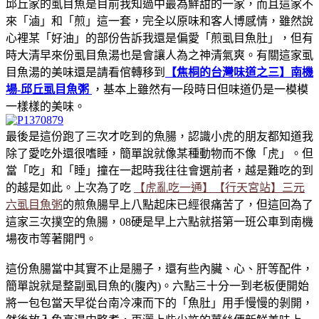
邱丘家的虱目魚是目前我知過中最為鮮甜的一家，而且這家不
來「滷」和「煎」這一套，完全以原味和客人博感情，雖然說
心裡某「好油」的部份告訴我還是偏愛「煎虱目魚肚」，但有
時大清早來份虱目魚湯也是會讓人為之神清氣爽。有關這家虱
目魚湯的美味還是請看倌轉移到
【焦桐的台灣味道之三】南機
場-邱丘虱目魚粥
，基本上雖然有一段時日但味道仍是一模模
一樣樣的美味。
最後是這份跑了三次才吃到的魚腸，認識小虎的朋友都知道我
除了愛吃外還很嗜睡，簡單說就像某種動物而不像「虎」。但
當「吃」和「睡」撞在一起時我往往會選前者，越是難吃的到
的越是如此。上次為了吃
【虎亂吃一通】【行天宮站】三元
六虱目魚粥
的煎魚腸早上八點起床已經很痛苦了，但這回為了
這家三次撲空的魚腸，08硬是早上六點就搭第一班公車到南機
場夜市等著開門。
這份魚腸當中其實不止是腸子，還有些內臟、心、肝等配件，
簡單說就是整副虱目魚的(腹內)。六點三十分一到老板便開始
將一包包當天早從台南冷凍而下的「魚肚」用手慢慢的剝開，