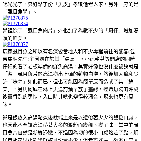
吃光光了，只好點了份「魚皮」孝敬他老人家，另外一旁的是
「虱目魚粥」。
粥裡除了「虱目魚肉片」外也加了為數不少的「蚵仔」增加湯
頭的鮮美。
這家虱目魚之所以有名深愛當地人和不少專程前往的饕客(包
含焦桐先生)主因還在於其「湯頭」。小虎坐著等開店的同時
仔細的看了老板準備的鮮魚高湯，其實好像也沒什麼祕訣就是
「煮」虱目魚片的高湯撈出上頭的雜物白泡，然後加入鹽和少
許「味精」如此而已，但也可能因為簡單反而造就了其「鮮
美」，另則碗底在淋上魚湯前預早放了薑絲，經過魚湯的沖涮
後薑香跑的更快，入口時其嗆也變得較溫合，喝來也更有風
味。
粥是飯放入高湯略煮後就端上來是以還帶著少少的飯粒口感，
也因此不至讓高湯帶著太多的澱粉而變稠、變了味，當中的虱
目魚片自然是新鮮滑嫩，不過因為切的很小口感略差了點，蚵
仔看起來很小卻蠻鮮甜且份量不少，但老實就這一碗粥正常人