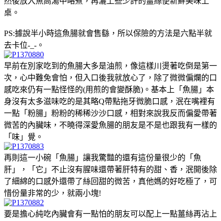
然後放入魚高湯中略煮，再灑上些少許的薑絲便新鮮美味上
桌。
PS:據說半小時這魚腸就會售繇，所以保險的方法是六點半就
去卡位-_-。
早前在別家吃到的魚腸大多是油煎，像這樣川燙著吃倒是第一
次，心中難免會怕，但入口後我就放心了，除了微微偏爛的口
感吃來仍有一點怪怪的(用煎的會變酥脆)。基本上「魚腸」本
身沒有太多滋味吃的是其略Q帶點拖牙微脆口感，泯在嘴裡有
一點「粉腸」粉粉的稀稀沙沙口感，相對來說我反而偏愛帶著
微苦的內臟味，不曉得深愛魚腸的朋友是不是也跟我有一樣的
「味」覺。
再則這一小碗「魚腸」讓我驚豔的還有這份量很少的「魚
肝」，「它」不止沒有腥味還帶著肝特有的甜、香，泯開後除
了細綿的口感外還帶了絲回甜的微苦，真他媽的好吃極了，可
惜份量非常的少，就兩小塊!
要是擔心純吃內臟會有一點怕的朋友可以配上一點薑絲再沾上