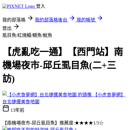
登入
我的部落格
我的部落格後台
我的帳號
登出
虱目魚/紅燒鰻/鱔魚/魷魚
【虎亂吃一通】【西門站】南
機場夜市-邱丘虱目魚(二+三
訪)
【小虎食夢網】
台北捷運美食地圖
13年前
【南機場夜市-邱丘虱目魚】推薦度:★★★★1/3☆