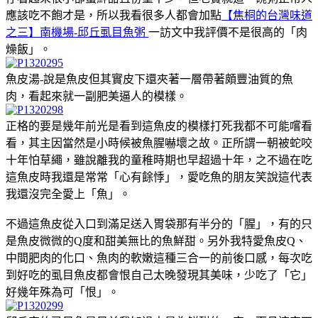
應該吃不飽才是，所以我看很多人都會加點
【焦桐的台灣味道
之三】南機場-邱丘虱目魚粥
一訪文中我評價不是很高的「肉
燥飯」。
魚皮湯-說是魚皮但其實皮下還夾著一層帶著頗豐油質的魚
肉，看起來就一副肥美逼人的模樣。
正格的要是幾年前光是看到這魚皮的模樣打死我都不可能嚐看
看，其主因當然是小時候被魚腥嚇壞之故。正所謂一朝被蛇咬
十年怕草繩，雖說離我的童稚時期也早超過十年，之不過在吃
這魚皮時我還是常常「心有餘悸」，愛吃魚的朋友笑說這代表
我還沒完全愛上「魚」。
不過這魚皮從入口到滿足送入胃袋那有半分的「腥」，有的只
是魚皮微微的Q度和甜美無比的魚鮮甜。另外我特愛魚皮Q、
中間肥肉的化口、魚肉的軟嫩這種三合一的前後口感，每次吃
到好吃的虱目魚皮都會恨自己太晚發現其美味，少吃了「它」
好幾年殊為可「恨」。