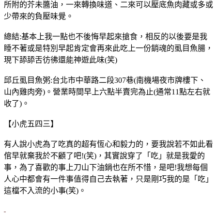
所附的芥未醬油，一來轉換味道、二來可以壓底魚肉藏或多或
少帶來的負壓味覺。
總結:基本上我一點也不後悔早起來搶食，相反的以後要是我
睡不著或是特別早起肯定會再來此吃上一份銷魂的虱目魚腸，
現下舔舔舌彷彿還能神遊此味(笑)
邱丘虱目魚粥:台北市中華路二段307巷(南機場夜市牌樓下、
山內雞肉旁)。營業時間早上六點半賣完為止(通常11點左右就
收了)。
【小虎五四三】
有人說小虎為了吃真的超有恆心和毅力的，要我說若不如此看
倌早就棄我於不顧了吧!(笑)，其實說穿了「吃」就是我愛的
事，為了喜歡的事上刀山下油鍋也在所不惜，是吧!我想每個
人心中都會有一件事值得自己去執著，只是剛巧我的是「吃」
這檔不入流的小事(笑)。