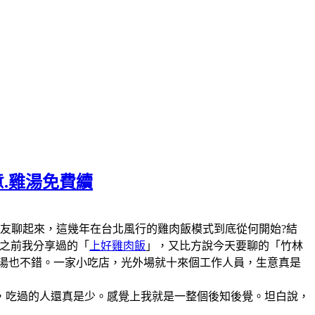
意.雞湯免費續
陣子和美食圈的朋友聊起來，這幾年在台北風行的雞肉飯模式到底從何開始?結
說之前我分享過的「
上好雞肉飯
」，又比方說今天要聊的「竹林
雞湯也不錯。一家小吃店，光外場就十來個工作人員，生意真是
，吃過的人還真是少。感覺上我就是一整個後知後覺。坦白說，