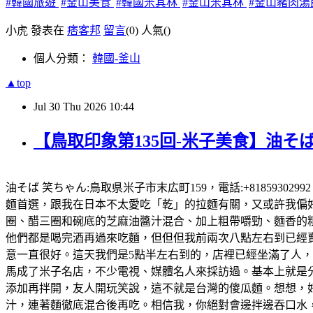
#韓國旅遊
#釜山美食
#韓國米其林
#釜山米其林
#釜山豬肉湯
小虎 發表在
痞客邦
留言
(0)
人氣(
)
個人分類：
韓國-釜山
▲top
Jul
30
Thu
2026
10:44
【鳥取印象第135回-米子美食】油そば
油そば 笑ちゃん:鳥取県米子市末広町159，電話:+81859302
麵首選，跟我在日本不太愛吃「乾」的拉麵有關，又或許我偏好有
圈、醋三圈和碗底的芝麻油醬汁混合、加上粗帶嚼勁、麵香的粗
他們都是喝完酒再過來吃麵，但但但我前兩次八點左右到已經賣完
意一直很好。這天我們是5點半左右到的，店裡已經坐滿了人
馬成了米子名店，不少電視、媒體名人來採訪過。基本上就是
添加再拌開，友人開玩笑說，這不就是台灣的傻瓜麵。想想，好想
汁，連著麵徹底混合後再吃。相信我，你絕對會邊拌邊吞口水，就