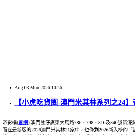
Aug
03
Mon
2026
10:56
【小虎吃貨團-澳門米其林系列之24
帝影樓(
官網
):澳門氹仔廣東大馬路786、798、816及840號新濠鋒酒店1
而在最新版的2026澳門米其林21家中，也僅剩2026新入榜的