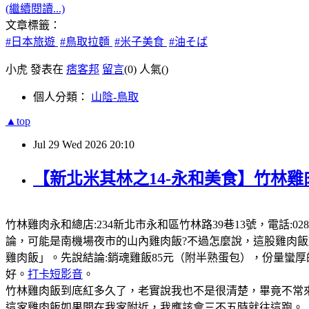
(繼續閱讀...)
文章標籤：
#日本旅遊
#鳥取拉麵
#米子美食
#油そば
小虎 發表在
痞客邦
留言
(0)
人氣(
)
個人分類：
山陰-鳥取
▲top
Jul
29
Wed
2026
20:10
【新北米其林之14-永和美食】竹林雞
竹林雞肉永和總店:234新北市永和區竹林路39巷13號，電話:0289
論，可能是南機場夜市的山內雞肉飯?不過怎麼說，這股雞肉
雞肉飯」。先說結論:銷魂雞飯85元（附半熟蛋包），份量蠻
好。
打卡短影音
。
竹林雞肉飯到底紅多久了，老實說我也不是很清楚，畢竟不常來
這家雞肉飯如果開在我家附近，我應該會三不五時就往這跑。