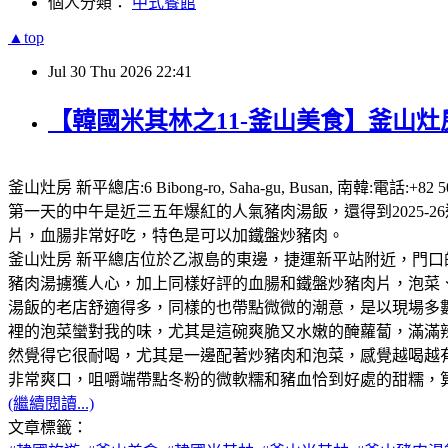
個人分類：
中式餐館
▲top
Jul
30
Thu
2026
22:41
【韓國米其林之11-釜山美食】釜山灶房
釜山灶房 新平總店:6 Bibong-ro, Saha-gu, Busan,
第一天的中午是近三五年爆紅的人氣豬肉湯飯，還得到2025
片，血腸非常好吃，特色是可以加鐵盤炒豬肉。
釜山灶房 新平總店位於乙淑島的東邊，捷運新平站附近，門口
豬肉湯擄獲人心，加上同樣好評的血腸和鐵盤炒豬肉片，泡菜、咖
湯飯的老店舒適得多，同樣的也帶點微微的潮意，是以現場多
裡的泡菜蠻對我的味，尤其是這碗爽脆又水嫩的醃蘿蔔，滿滿
然覺得它很耐喝，尤其是一邊配著炒豬肉和泡菜，感覺越喝越
非常爽口，咀嚼端帶點冬粉的微軟糯和豬血恰到好處的甜糯，
(繼續閱讀...)
文章標籤：