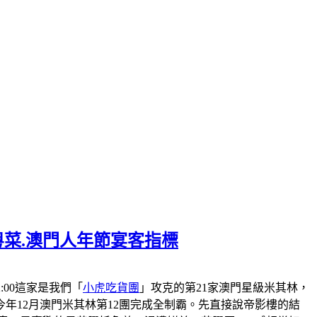
粵菜.澳門人年節宴客指標
-22:00這家是我們「
小虎吃貨團
」攻克的第21家澳門星級米其林，
會在今年12月澳門米其林第12團完成全制霸。先直接說帝影樓的結