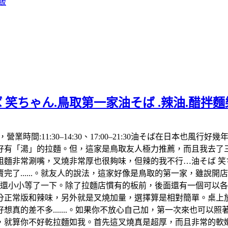
飯
 笑ちゃん.鳥取第一家油そば .辣油.醋拌
992，營業時間:11:30–14:30、17:00–21:30油そば在
「湯」的拉麵。但，這家是鳥取友人極力推薦，而且我去了三次都
麵非常涮嘴，叉燒非常厚也很夠味，但辣的我不行…油そば 笑ち
了......。就友人的說法，這家好像是鳥取的第一家，雖說
，還小小等了一下。除了拉麵店慣有的板前，後面還有一個可以
分正常版和辣味，另外就是叉燒加量，選擇算是相對簡單。桌上放
真的差不多.......。如果你不放心自己加，第一次來也可以
算你不好乾拉麵如我。首先這叉燒真是超厚，而且非常的軟嫩，肥肉