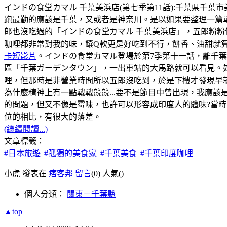
インドの食堂カマル 千葉美浜店(第七季第11話):千葉県千葉市美浜区幸
跑最勤的應該是千葉，又或者是神奈川。是以如果要整理一篇
郎也沒吃過的「インドの食堂カマル 千葉美浜店」，五郎粉粉
咖哩都非常對我的味，饢Q軟更是好吃到不行，餅香、油甜就
卡短影片
。インドの食堂カマル登場於第7季第十一話，離千
區「千葉ガーデンタウン」，一出車站的大馬路就可以看見。如
哩，但那時是非營業時間所以五郎沒吃到，於是下樓才發現早
為什麼精神上有一點戰戰競競...要不是節目中曾出現，我應該
的問題，但又不像是霉味，也許可以形容成印度人的體味?當時，
位的相比，有很大的落差。
(繼續閱讀...)
文章標籤：
#日本旅遊
#孤獨的美食家
#千葉美食
#千葉印度咖哩
小虎 發表在
痞客邦
留言
(0)
人氣(
)
個人分類：
關東－千葉縣
▲top