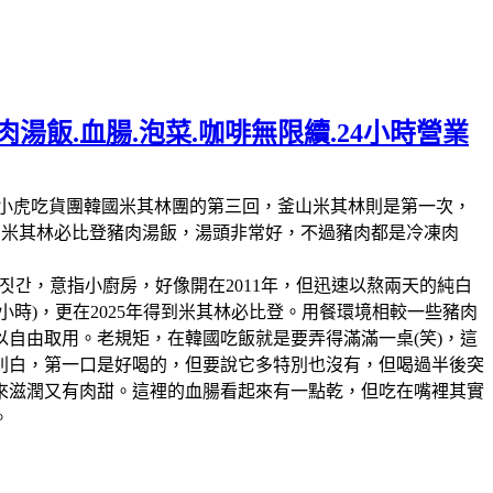
湯飯.血腸.泡菜.咖啡無限續.24小時營業
林第11回，這也是我們小虎吃貨團韓國米其林團的第三回，釜山米其林則是第一次，
人的米其林必比登豬肉湯飯，湯頭非常好，不過豬肉都是冷凍肉
짓간，意指小廚房，好像開在2011年，但迅速以熬兩天的純白
時)，更在2025年得到米其林必比登。用餐環境相較一些豬肉
自由取用。老規矩，在韓國吃飯就是要弄得滿滿一桌(笑)，這
別白，第一口是好喝的，但要說它多特別也沒有，但喝過半後突
來滋潤又有肉甜。這裡的血腸看起來有一點乾，但吃在嘴裡其實
。