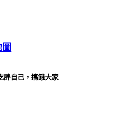
地圖
com。吃胖自己，搞餓大家