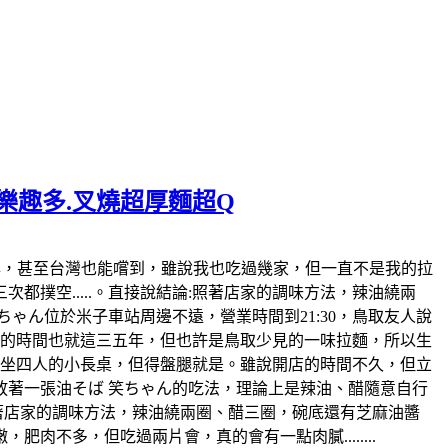
麵樂趣多.叉燒超厚麵超Q
日本也風行好幾年，甚至台灣也能嚐到，雖說我也吃過幾家，但一直不是我的拉
撲空.....。直接說結論:照著店家的調味方法，辣油繞兩
ゃん位於米子車站周邊不遠，營業時間到21:30，鳥取友人說
開店的時間也就這三五年，但也許是鳥取少見的一味拉麵，所以生
各坐四人的小長桌，但得盤腿就是。雖說開店的時間不久，但立
著一張油そば 笑ちゃん的吃法，理論上是辣油、醋隨意自行
照著店家的調味方法，辣油繞兩圈、醋三圈，碗底還有芝麻油醬
不多，但吃過兩片會，真的會有一點肉膩........