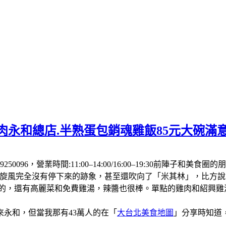
肉永和總店.半熟蛋包銷魂雞飯85元大碗滿
250096，營業時間:11:00–14:00/16:00–19:30前
飯旋風完全沒有停下來的跡象，甚至還吹向了「米其林」，比方
厚的，還有高麗菜和免費雞湯，辣醬也很棒。單點的雞肉和紹興
永和，但當我那有43萬人的在「
大台北美食地圖
」分享時知道