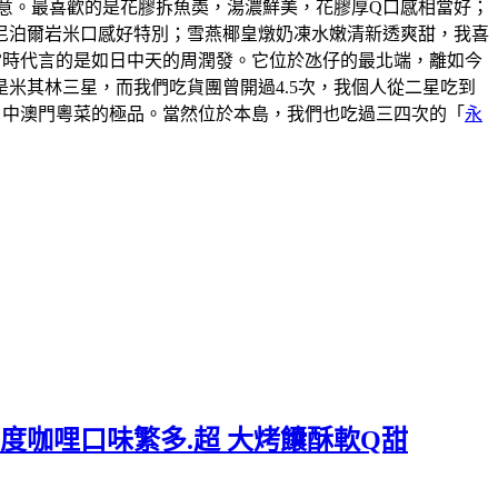
意。最喜歡的是花膠拆魚𡙡，湯濃鮮美，花膠厚Q口感相當好；
尼泊爾岩米口感好特別；雪燕椰皇燉奶凍水嫩清新透爽甜，我喜
說當時代言的是如日中天的周潤發。它位於氹仔的最北端，離如今
米其林三星，而我們吃貨團曾開過4.5次，我個人從二星吃到
口中澳門粵菜的極品。當然位於本島，我們也吃過三四次的「
永
度咖哩口味繁多.超 大烤饢酥軟Q甜