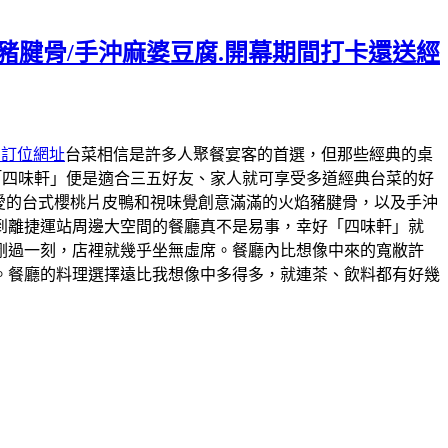
焰豬腱骨/手沖麻婆豆腐.開幕期間打卡還送經
約訂位網址
台菜相信是許多人聚餐宴客的首選，但那些經典的桌
「四味軒」便是適合三五好友、家人就可享受多道經典台菜的好
最愛的台式櫻桃片皮鴨和視味覺創意滿滿的火焰豬腱骨，以及手沖
到離捷運站周邊大空間的餐廳真不是易事，幸好「四味軒」就
剛過一刻，店裡就幾乎坐無虛席。餐廳內比想像中來的寬敝許
。餐廳的料理選擇遠比我想像中多得多，就連茶、飲料都有好幾