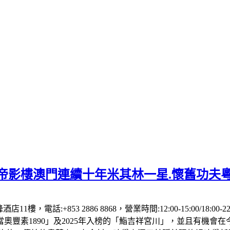
】帝影樓澳門連續十年米其林一星.懷舊功夫
1樓，電話:+853 2886 8868，營業時間:12:00-15:00/18:00
「當奧豐素1890」及2025年入榜的「鮨吉祥宮川」，並且有機