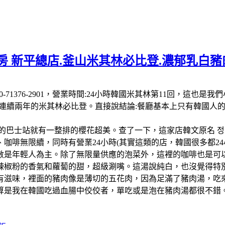
 新平總店.釜山米其林必比登.濃郁乳白豬肉
 南韓:電話:+82 50-71376-2901，營業時間:24小時韓國米其
-26連續兩年的米其林必比登。直接說結論:餐廳基本上只有韓國
的巴士站就有一整排的櫻花超美。查了一下，這家店韓文原名 정
啡無限續，同時有營業24小時(其實這類的店，韓國很多都24小
數是年輕人為主。除了無限量供應的泡菜外，這裡的咖啡也是可以
辣椒粉的香氣和蘿蔔的甜，超級涮嘴。這湯說純白，也沒覺得特
有滋味，裡面的豬肉像是薄切的五花肉，因為足滿了豬肉湯，吃
算是我在韓國吃過血腸中佼佼者，單吃或是泡在豬肉湯都很不錯