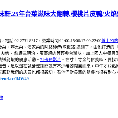
軒.25年台菜滋味大翻轉.櫻桃片皮鴨/火
 2731 8317，營業時間:11:00-15:00/17:00-22:00
線上預
台菜、辦桌菜、酒家菜的阿銘師傅(陳俊銘)聽到了，由他打造的
螺肉蒜、 龍蝦三明治、蜜棗煨肉等經典台灣味，加上國人中餐
費送龍蝦的優惠活動。
打卡短影片
。在寸土寸金的信義區，要找
福音。是以還在試營運期間就有不少老饕聞風而來，中午才12點
天服務我們的店員也都很親切，看他們對長輩的點餐也很有耐心
//reurl.cc/1l4W49
鴨