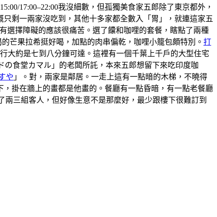
5:00/17:00–22:00我沒細數，但孤獨美食家五郎除了東京都外，
概只剩一兩家沒吃到，其他十多家都全數入「胃」，就連這家五
 ，有選擇障礙的應該很痛苦。選了饢和咖哩的套餐，瞎點了兩種
喝的芒果拉希挺好喝，加點的肉串偏乾，咖哩小籠包頗特別。
打
步行大約是七到八分鐘可達。這裡有一個千葉上千戶的大型住宅
ンドの食堂カマル」的老闆所託，本來五郎想留下來吃印度咖
すや
」。對，兩家是鄰居。一走上這有一點暗的木梯，不曉得
上樓下，掛在牆上的畫都是他畫的。餐廳有一點昏暗，有一點老餐廳
有來了兩三組客人，但好像生意不是那麼好，最少跟樓下很難訂到