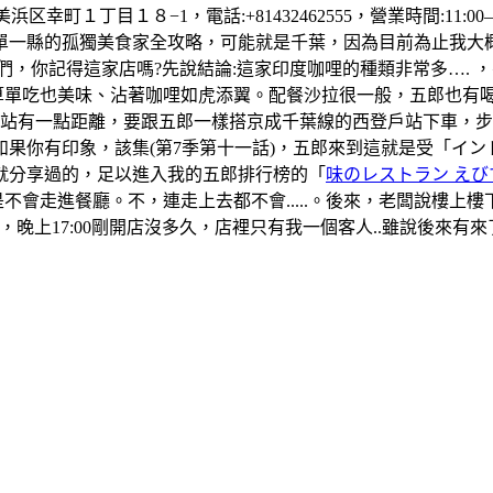
町１丁目１８−1，電話:+81432462555，營業時間:11:00–1
單一縣的孤獨美食家全攻略，可能就是千葉，因為目前為止我大
們，你記得這家店嗎?先說結論:這家印度咖哩的種類非常多….
算單吃也美味、沾著咖哩如虎添翼。配餐沙拉很一般，五郎也有
葉站有一點距離，要跟五郎一樣搭京成千葉線的西登戶站下車，
果你有印象，該集(第7季第十一話)，五郎來到這就是受「イ
就分享過的，足以進入我的五郎排行榜的「
味のレストラン えび
是不會走進餐廳。不，連走上去都不會.....。後來，老闆說樓
晚上17:00剛開店沒多久，店裡只有我一個客人..雖說後來