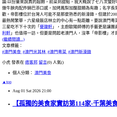
論:以份量來說真的超飽，前菜到甜點，我大概說了七八次蠻好
燉牛脥肉配炸鍋巴添口感，加烤鳳梨加酸甜頗為有趣；名字長
歡。帝影樓位於台灣人可能不是那麼熟悉的新濠鋒，但建於20
最熱鬧繁華，六星級飯店林立的中心有一點距離。要說澳門粵菜
三星吃不下十次的「
譽瓏軒
」，主廚歐陽師傅的手藝更是讓團
利軒
」也值得一訪。但要是問起老澳門人，沒準「帝影樓」才
(繼續閱讀...)
文章標籤：
#澳門美食
#澳門米其林
#澳門粵菜
#澳門新濠鋒
小虎 發表在
痞客邦
留言
(0)
人氣(
)
個人分類：
澳門美食
▲top
Aug
01
Sat
2026
21:00
【孤獨的美食家實訪第114家-千葉美