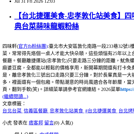
Jul
31
Fri
2026
12:03
【台北捷運美食-忠孝敦化站美食】四味
典台菜蒜味龍蝦粉絲
四味軒(
官方fb粉絲團)
:臺北市大安區敦化南路一段233巷32號1樓，電話:02
菜，常常得先烙個一桌人才能大快朵頤，這些煩惱有25年以上
餐廳。餐廳離捷運站(忠孝敦化)只要走路三分鐘的距離，魷魚
麻婆豆腐，全都能以輕鬆的價格享用，新開幕期間還有打卡免
是，離忠孝敦化三號出口走路只要三分鐘，對於長輩真是一大
多，裡面還有一個包廂。帶點潮意的時尚風適合各年齡層，當
頁，翻到手軟(笑)。詳細菜單請參考官網連結。2026菜單
https:
(繼續閱讀...)
文章標籤：
台北台菜
信義區餐廳
忠孝敦化站美食
#台北捷運美食
台北烤
小虎 發表在
痞客邦
留言
(0)
人氣(
)