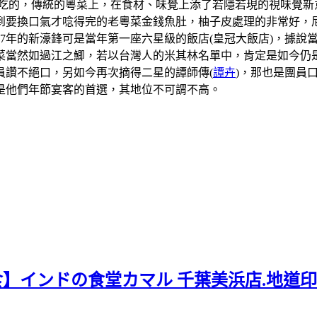
吃的，傳統的粵菜上，在食材、味覺上添了若隱若現的視味覺新
到要換口氣才唸得完的老粵菜金錢魚肚，柚子皮處理的非常好，
07年的新濠鋒可是當年第一座六星級的飯店(皇冠大飯店)，據
當然如過江之鯽，若以台灣人的米其林名單中，肯定是如今仍是
員讚不絕口，另如今再次摘得二星的譚師傳(
譚卉
)，那也是團員
是他們年節宴客的首選，其地位不可謂不高。
食】インドの食堂カマル 千葉美浜店.地道印