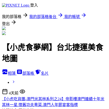
登入
我的部落格
我的部落格後台
我的帳號
登出
【小虎食夢網】台北捷運美食
地圖
相簿
部落格
名片
4天前
【小虎吃貨團-澳門米其林系列之24】帝影樓澳門連續十年米
其林一星.懷舊功夫粵菜.澳門人年節宴客指標