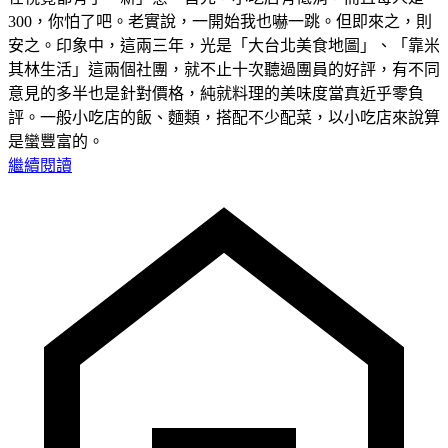
300，你怕了吧。老實說，一開始我也嚇一跳。但即來之，則
安之。印象中，這兩三年，光是「大台北美食地圖」、「靠米
其林生活」這兩個社團，就不止十次聽過團員的好評，有不同
意見的多半也是針對價格，純就料理的美味度當真近乎零負
評。一般小吃店的飯、麵類，搭配不少配菜，以小吃店來說算
是蠻豐富的。
繼續閱讀