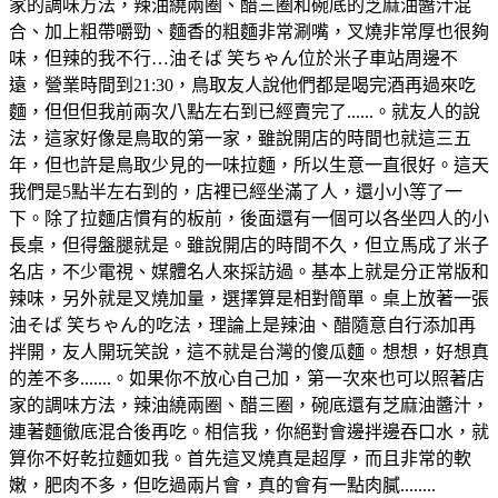
家的調味方法，辣油繞兩圈、醋三圈和碗底的芝麻油醬汁混
合、加上粗帶嚼勁、麵香的粗麵非常涮嘴，叉燒非常厚也很夠
味，但辣的我不行…油そば 笑ちゃん位於米子車站周邊不
遠，營業時間到21:30，鳥取友人說他們都是喝完酒再過來吃
麵，但但但我前兩次八點左右到已經賣完了......。就友人的說
法，這家好像是鳥取的第一家，雖說開店的時間也就這三五
年，但也許是鳥取少見的一味拉麵，所以生意一直很好。這天
我們是5點半左右到的，店裡已經坐滿了人，還小小等了一
下。除了拉麵店慣有的板前，後面還有一個可以各坐四人的小
長桌，但得盤腿就是。雖說開店的時間不久，但立馬成了米子
名店，不少電視、媒體名人來採訪過。基本上就是分正常版和
辣味，另外就是叉燒加量，選擇算是相對簡單。桌上放著一張
油そば 笑ちゃん的吃法，理論上是辣油、醋隨意自行添加再
拌開，友人開玩笑說，這不就是台灣的傻瓜麵。想想，好想真
的差不多.......。如果你不放心自己加，第一次來也可以照著店
家的調味方法，辣油繞兩圈、醋三圈，碗底還有芝麻油醬汁，
連著麵徹底混合後再吃。相信我，你絕對會邊拌邊吞口水，就
算你不好乾拉麵如我。首先這叉燒真是超厚，而且非常的軟
嫩，肥肉不多，但吃過兩片會，真的會有一點肉膩........