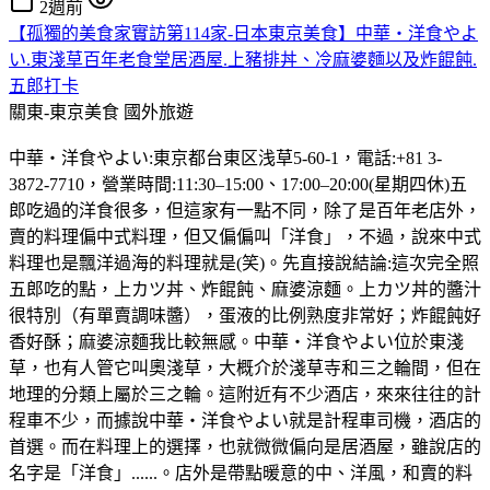
2週前
【孤獨的美食家實訪第114家-日本東京美食】中華・洋食やよ
い.東淺草百年老食堂居酒屋.上豬排丼、冷麻婆麵以及炸餛飩.
五郎打卡
關東-東京美食
國外旅遊
中華・洋食やよい:東京都台東区浅草5-60-1，電話:+81 3-
3872-7710，營業時間:11:30–15:00、17:00–20:00(星期四休)五
郎吃過的洋食很多，但這家有一點不同，除了是百年老店外，
賣的料理偏中式料理，但又偏偏叫「洋食」，不過，說來中式
料理也是飄洋過海的料理就是(笑)。先直接說結論:這次完全照
五郎吃的點，上カツ丼、炸餛飩、麻婆涼麵。上カツ丼的醬汁
很特別（有單賣調味醬），蛋液的比例熟度非常好；炸餛飩好
香好酥；麻婆涼麵我比較無感。中華・洋食やよい位於東淺
草，也有人管它叫奧淺草，大概介於淺草寺和三之輪間，但在
地理的分類上屬於三之輪。這附近有不少酒店，來來往往的計
程車不少，而據說中華・洋食やよい就是計程車司機，酒店的
首選。而在料理上的選擇，也就微微偏向是居酒屋，雖說店的
名字是「洋食」......。店外是帶點暖意的中、洋風，和賣的料