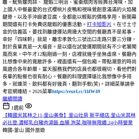
離，魷魚螺肉蒜、 龍蝦三明治、蜜棗煨肉等經典台灣味，加
上國人中餐最愛的台式櫻桃片皮鴨和視味覺創意滿滿的火焰豬
腱骨，以及手沖麻婆豆腐，全都能以輕鬆的價格享用，新開幕
期間還有打卡免費送龍蝦的優惠活動。
打卡短影片
。在寸土寸
金的信義區，要找到離捷運站周邊大空間的餐廳真不是易事，
幸好「四味軒」就是，離忠孝敦化三號出口走路只要三分鐘，
對於長輩真是一大福音。是以還在試營運期間就有不少老饕聞
風而來，中午才12點剛過一刻，店裡就幾乎坐無虛席。餐廳內
比想像中來的寬敝許多，裡面還有一個包廂。帶點潮意的時尚
風適合各年齡層，當天服務我們的店員也都很親切，看他們對
長輩的點餐也很有耐心。餐廳的料理選擇遠比我想像中多得
多，就連茶、飲料都有好幾頁，翻到手軟(笑)。詳細菜單請參
考官網連結。2026菜單
https://reurl.cc/1l4W49
繼續閱讀
1週前
【韓國米其林之11-釜山美食】釜山灶房 新平總店.釜山米其林
必比登.濃郁乳白豬肉湯飯.血腸.泡菜.咖啡無限續.24小時營業
韓國-釜山
國外旅遊