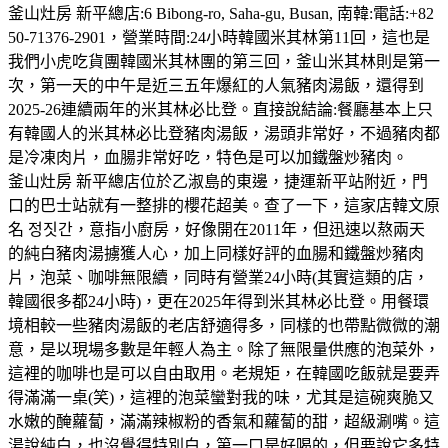
釜山灶房 新平總店:6 Bibong-ro, Saha-gu, Busan, 南韓:電話:+82
50-71376-2901，營業時間:24小時韓國米其林第11回，這也是
我們小虎吃貨團韓國米其林團的第三回，釜山米其林則是第一
次，第一天的中午是近三五年爆紅的人氣豬肉湯飯，還得到
2025-26連續兩年的米其林必比登。直接說結論:餐廳基本上只
有韓國人的米其林必比登豬肉湯飯，湯頭非常好，不過豬肉都
是冷凍肉片，血腸非常好吃，特色是可以加鐵盤炒豬肉。
釜山灶房 新平總店位於乙淑島的東邊，捷運新平站附近，門
口的巴士站就有一整排的櫻花超美。查了一下，這家店韓文原
名 정짓간，意指小廚房，好像開在2011年，但迅速以熬兩天
的純白豬肉湯擄獲人心，加上同樣好評的血腸和鐵盤炒豬肉
片，泡菜、咖啡無限續，同時有營業24小時(其實這類的店，
韓國很多都24小時)，更在2025年得到米其林必比登。用餐環
境相較一些豬肉湯飯的老店舒適得多，同樣的也帶點微微的潮
意，是以現場多數是年輕人為主。除了無限量供應的泡菜外，
這裡的咖啡也是可以自由取用。老規矩，在韓國吃飯就是要弄
得滿滿一桌(笑)，這裡的泡菜蠻對我的味，尤其是這碗爽脆又
水嫩的醃蘿蔔，滿滿辣椒粉的香氣和蘿蔔的甜，超級涮嘴。這
湯說純白，也沒覺得特別白，第一口是好喝的，但要說它多特