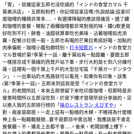
「胃」，就連這家五郎也沒吃過的「インドの食堂カマル 千
葉美浜店」，五郎粉粉們，你記得這家店嗎?先說結論:這家印
度咖哩的種類非常多…. ，有選擇障礙的應該很痛苦。選了饢
和咖哩的套餐，瞎點了兩種咖哩都非常對我的味，饢Q軟更是
好吃到不行，餅香、油甜就算單吃也美味、沾著咖哩如虎添
翼。配餐沙拉很一般，五郎也有喝的芒果拉希挺好喝，加點的
肉串偏乾，咖哩小籠包頗特別。
打卡短影片
。インドの食堂カ
マル登場於第7季第十一話，離千葉站有一點距離，要跟五郎
一樣搭京成千葉線的西登戶站下車，步行大約是七到八分鐘可
達。這裡有一個千葉上千戶的大型住宅區「千葉ガーデンタウ
ン」，一出車站的大馬路就可以看見。如果你有印象，該集
(第7季第十一話)，五郎來到這就是受「インドの食堂カマ
ル」的老闆所託，本來五郎想留下來吃印度咖哩，但那時是非
營業時間所以五郎沒吃到，於是下樓才發現早就分享過的，足
以進入我的五郎排行榜的「
味のレストラン えびすや
」。
對，兩家是鄰居。一走上這有一點暗的木梯，不曉得為什麼精
神上有一點戰戰競競...要不是節目中曾出現，我應該是不會走
進餐廳。不，連走上去都不會.....。後來，老闆說樓上樓下，
掛在牆上的畫都是他畫的。餐廳有一點昏暗，有一點老餐廳的