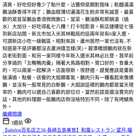
清爽，好吃但好像少了點什麼，沾醬倒是頗對我味；乾麵滿滿
鵝油酥香得不得了；鵝血糕薄切灑滿花生粉非常有誠意，最喜
歡的是韮菜鵝血香滑微微脆口，韮菜、鵝油酥和那鍋湯（過
水）大加分，好吃得亂七八糟！打卡短影音。新店捷運從七張
到新店站間，新北市加入米其林戰局的這兩年就有6家入選，
可謂新店小吃一級戰區。相對來說，蘆州居然一家也沒有..不
知道是不是評審都沒去蘆洲還怎樣(笑)。碧潭橋頭鵝肉就在新
店老街對面，和另一家同樣今年新入選米其林必比登，我早前
分享過的「北鴨鴨肉羹」隔著大馬路相對。胃口好的，食量大
的，可以兩家一起解決。店面很新，很舒適，感覺應該是重新
裝潢過，點餐、送餐的大姐頗客氣。鵝肉只有一種看起來像燻
鵝，並沒有一般常見的白斬鵝，大姐說這裡的鵝肉都是當天現
宰的，鵝肉可以選自己喜歡的部位切，當然前提是還沒賣完的
話。其他的料理跟一般鵝肉店倒沒啥特別不同，除了有烤鯖魚
外。
繼續閱讀
3週前
【tabelog百名店之58-長崎五島美食】和風レストラン 望月.福