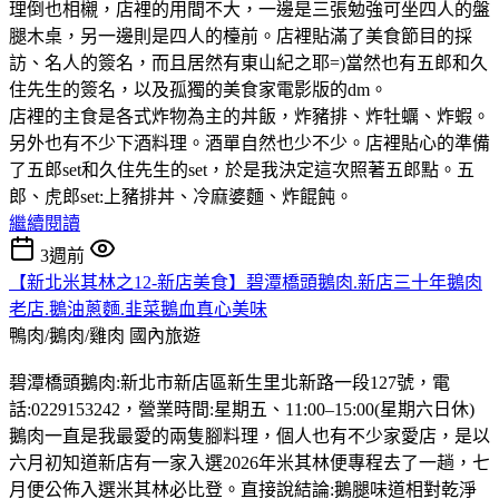
理倒也相櫬，店裡的用間不大，一邊是三張勉強可坐四人的盤
腿木桌，另一邊則是四人的檯前。店裡貼滿了美食節目的採
訪、名人的簽名，而且居然有東山紀之耶=)當然也有五郎和久
住先生的簽名，以及孤獨的美食家電影版的dm。
店裡的主食是各式炸物為主的丼飯，炸豬排、炸牡蠣、炸蝦。
另外也有不少下酒料理。酒單自然也少不少。店裡貼心的準備
了五郎set和久住先生的set，於是我決定這次照著五郎點。五
郎、虎郎set:上豬排丼、冷麻婆麵、炸餛飩。
繼續閱讀
3週前
【新北米其林之12-新店美食】碧潭橋頭鵝肉.新店三十年鵝肉
老店.鵝油蔥麵.韭菜鵝血真心美味
鴨肉/鵝肉/雞肉
國內旅遊
碧潭橋頭鵝肉:新北市新店區新生里北新路一段127號，電
話:0229153242，營業時間:星期五、11:00–15:00(星期六日休)
鵝肉一直是我最愛的兩隻腳料理，個人也有不少家愛店，是以
六月初知道新店有一家入選2026年米其林便專程去了一趟，七
月便公佈入選米其林必比登。直接說結論:鵝腿味道相對乾淨