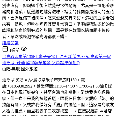
別也沒有，但喝過半後突然覺得它很耐喝，尤其是一邊配著炒
豬肉和泡菜，感覺越喝越有滋味，裡面的豬肉像是薄切的五花
肉，因為足滿了豬肉湯，吃來滋潤又有肉甜。這裡的血腸看起
來有一點乾，但吃在嘴裡其實非常爽口，咀嚼端帶點冬粉的微
軟糯和豬血恰到好處的甜糯，算是我在韓國吃過血腸中佼佼
者，單吃或是泡在豬肉湯都很不錯。
繼續閱讀
1週前
【鳥取印象第135回-米子美食】油そば 笑ちゃん.鳥取第一家
油そば .辣油.醋拌麵樂趣多.叉燒超厚麵超Q
山陰-鳥取
國外旅遊
油そば 笑ちゃん:鳥取県米子市末広町159，電
話:+81859302992，營業時間:11:30–14:30、17:00–21:30油そば
在日本也風行好幾年，甚至台灣也能嚐到，雖說我也吃過幾
家，但一直不是我的拉麵首選，跟我在日本不太愛吃「乾」的
拉麵有關，又或許我偏好有「湯」的拉麵。但，這家是鳥取友
人極力推薦，而且我去了三次都撲空.....。直接說結論:照著店