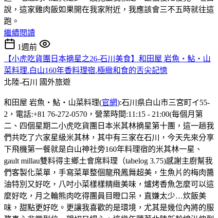
說，這家雞肉飯如果開在我家附近，我應該會三不五時就往這
跑。
繼續閱讀
1週前
【小虎吃貨團日本摘星之26-石川美食】和田屋 岩魚・鮎・山
菜料理.白山160年香料理宿.極緻和食的舌尖記憶
北陸-石川
國外旅遊
和田屋 岩魚・鮎・山菜料理(
官網
):石川県白山市三宮町イ55-
2，電話:+81 76-272-0570，營業時間:11:15 - 21:00(每個月第
二、四個星期二小虎吃貨團日本米其林摘星第十團，這一趟我
們共吃了六家星級米其林，其中有三家在石川，今天先來分享
下飛機第一餐就是白山神社旁160年料理宿的米其林一星、
gault millau雙料得主鄉土會席料理（tabelog 3.75)感謝主廚幫我
們客製化菜單，手寫菜單整個龍飛鳳舞超美，生魚片的梅肉醬
油特別又好吃，八吋小菜樣樣精緻美味，爐烤香魚怎麼可以這
麼好吃，月之輪熊肉吃得團員目瞪口呆，直嫌太少…炊飯美
味，甜點更好吃。更讓我喜歡的是環境，尤其是幾位內將的服