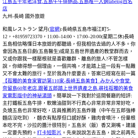
江島五十年老洋食.五島牛牛排絕品.五島唯一入選tabelog百名
店
九州-長崎
國外旅遊
和風レストラン 望月(
官網
):長崎県五島市福江町5-
12，+81959723370，11:00–14:00、17:00–20:00(星期二休)長崎
五島相信略懂日本旅遊的都聽過，但我相信去過的人不多。你
會因為五島日劇(五島醫生)或是五島世界遺產的教堂群而去，
又或你跟我一樣壓根就是喜歡離群、離島的旅人?不管怎樣
說，你總得想一個理由，一個共鳴，才能踏上這一段有一點難
又不會太難的旅行。至於我為什麼要去，答案已經寫在前一篇
【孤獨的美食家實訪第110家-長崎五島美食】みかんや食堂.
奈留島60年老店.跟著五郎踏上世界遺產之島.尋找孤獨的美食
家電影版中的神祕湯頭
。簡單說一下我對於這間餐廳的短評:
主打鐵板五島牛排，軟嫩油甜到不行真心非常非常非常好吃，
灸燒五島也非常好吃，店員推薦的五島炸雞（中午在五郎強棒
麵店沒吃到），麵衣有點厚但口感好酥，雞肉會噴汁，份量根
本吃不完，沙拉的醬汁很特別，五島米（飯）香又涮嘴。建議
一定要先預約。
打卡短影片
。先來說說怎去五島，說之前再先