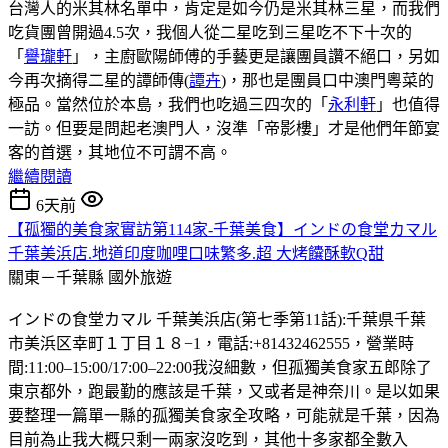
台灣人的米其林名單中，肯定是如今仍是米其林三星，而我們
吃貨團曾開過4.5次，我個人從二星吃到三星吃不下十次的
「
譽瓏軒
」，主廚歐陽師傅的手藝更是讓團員讚不絕口，另如
今再次摘得二星的譚師傳(
譚卉
)，那也是團員口中澳門粵菜的
極品。當然位於本島，我們也吃過三四次的「
永利軒
」也值得
一訪。但要是問起老澳門人，沒準「帝影樓」才是他們年節宴
客的首選，其地位不可謂不高。
繼續閱讀
6天前
【孤獨的美食家實訪第114家-千葉美食】インドの食堂カマル
千葉美浜店.地道印度咖哩口味繁多.超 大烤饢酥軟Q甜
關東－千葉縣
國外旅遊
インドの食堂カマル 千葉美浜店(第七季第11話):千葉県千葉
市美浜区幸町１丁目１８−1，電話:+81432462555，營業時
間:11:00–15:00/17:00–22:00我沒細數，但孤獨美食家五郎除了
東京都外，跑最勤的應該是千葉，又或者是神奈川。是以如果
要整理一篇單一縣的孤獨美食家全攻略，可能就是千葉，因為
目前為止我大概只剩一兩家沒吃到，其他十多家都全數入