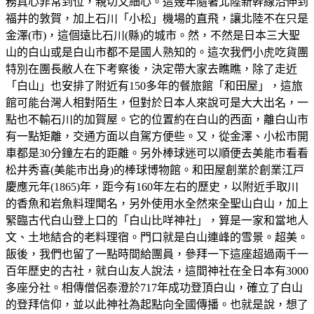
務真心非常到位，親切又細心。這幾年隨著北陸新幹線沿伸到
福井的敦賀，加上石川「小松」機場的直飛，讓北陸不在只是
金澤(市)，這個遠比石川(縣)的城市。然，不然是日本三大聖
山的白山或是白山市都不是國人熟知的。這次我們小虎吃貨團
特別在團長敝人在下考察後，決定帶大家去瞧瞧，除了走近
「白山」也安排了附近有150多年的餐旅館「和田屋」，這旅
館可能台灣人相對陌生，但對於日本人來說可是大大出名，一
點也不輸石川的加賀屋。它的位置約在白山的西面，離白山市
有一點矩離，交通方面以自駕方便些。又，從金澤、小松市開
車都是30分鐘左右的距離。另外棒球迷可以順便去美能市看看
松井秀喜(美能市出身)的棒球博物館。和田屋創業於創業江戸
慶應元年(1865)年，距今有160年左右的歷史，以附近手取川
的香魚和岩魚料理聞名，另外使用水全然來全聖山白山，加上
緊臨古代白山登上口的「白山比咩神社」，算是一家和當地人
文、土地結合的老料理宿。門口就是白山連峰的雪景。超美。
飯後，我們也留了一點時間給團員，參拜一下這座超過兩千一
百年歷史的古社，就白山友人說法，這間神社在全日本有3000
多座分社。相傳僧侶泰澄於717年成功登頂白山，確立了白山
的登拜信仰，並以此神社為起點向全國傳播。也就是說，想了