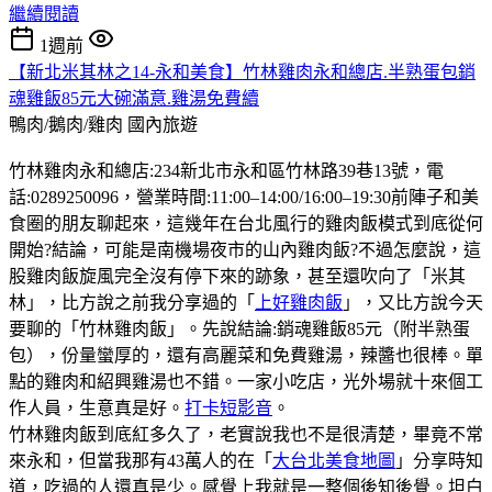
繼續閱讀
1週前
【新北米其林之14-永和美食】竹林雞肉永和總店.半熟蛋包銷
魂雞飯85元大碗滿意.雞湯免費續
鴨肉/鵝肉/雞肉
國內旅遊
竹林雞肉永和總店:234新北市永和區竹林路39巷13號，電
話:0289250096，營業時間:11:00–14:00/16:00–19:30前陣子和美
食圈的朋友聊起來，這幾年在台北風行的雞肉飯模式到底從何
開始?結論，可能是南機場夜市的山內雞肉飯?不過怎麼說，這
股雞肉飯旋風完全沒有停下來的跡象，甚至還吹向了「米其
林」，比方說之前我分享過的「
上好雞肉飯
」，又比方說今天
要聊的「竹林雞肉飯」。先說結論:銷魂雞飯85元（附半熟蛋
包），份量蠻厚的，還有高麗菜和免費雞湯，辣醬也很棒。單
點的雞肉和紹興雞湯也不錯。一家小吃店，光外場就十來個工
作人員，生意真是好。
打卡短影音
。
竹林雞肉飯到底紅多久了，老實說我也不是很清楚，畢竟不常
來永和，但當我那有43萬人的在「
大台北美食地圖
」分享時知
道，吃過的人還真是少。感覺上我就是一整個後知後覺。坦白