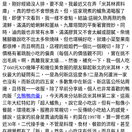
是，剛好經過沒人排，要不是，我最近又在弄「米其林資料
庫」，真的想也不會想進去。但，這家現煮的鱸魚湯喝服了
我，即便下次看到，我一樣不會點。結論:這碗久熬再熬的魚
湯鮮、滿滿的蛤蜊鮮和薑𢇃、九層塔間的平衡著實微妙。同
時，滷肉飯也非常有水準、滿滿膠質又不會太鹹或甜膩，柴燒
豬腳雖說吃不出太多柴燒味、但也堪稱好吃，就連小菜埾果南
都很棒。而且啊而且，店裡的姐姐們一個比一個親切。除了，
價格有著跳脫小吃的偏貴（每個人的價值觀不同），實在挑不
出毛病。啊，真離我家太遠…。然後，補充一下，我一個人吃
了660元XD幾陣子和幾位美食圈的朋友聊起新北的米其林，大
伙最大的疑問有二，一是為何新店這麼多?二是為何蘆洲一家
也沒有。而新店的四五家，多數集中在新店、新店區公所站周
邊，且待我一一收服。除了早前分享過，個人也非常喜歡的鴨
肉飯「
北鴨鴨肉羹
」，今天再來分站新店米其林第二家，這兩
三年大紅特紅的「超人鱸魚」。說它是小吃店，但有一點像小
餐館，環境乾淨、服務非常親切，一反傳統小吃給人的感覺。
據說，這家的前身是賣滷肉飯有，約莫在1997年，算一算也將
近30年。二代接手後，不管是料理、食材、餐飲的流程，甚至
在視覺都有了「新」意。首先，小吃店有低消，而且每人是