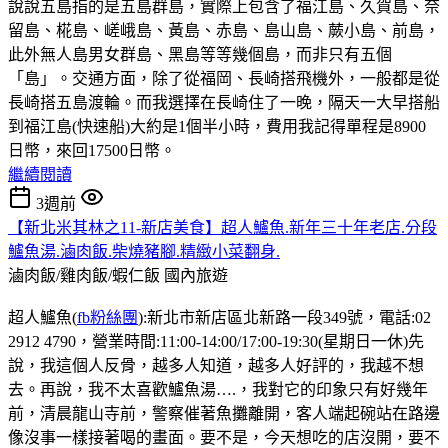
說說五島指的是五島群島，實際上包含了福江島、久賀島、奈
留島、椛島、嵯峨島、黃島、赤島、島山島、蕨小島、前島，
此外無人島男女群島、黑島等等幾個島，而非只有五個
「島」。交通方面，除了從福岡、長崎搭飛機外，一般都是從
長崎搭五島渡輪。而我選擇在長崎住了一晚，隔天一大早搭船
到福江島(快速船)大約是1個半小時，費用我記得單程是8900
日幣，來回17500日幣。
繼續閱讀
3週前
【新北米其林之11-新店美食】超人鱸魚.新年三十年老店.分段
鱸魚湯.滷肉飯.柴燒豬腳.精緻小菜翻身.
滷肉飯/雞肉飯/蝦仁飯
國內旅遊
超人鱸魚(
fb粉絲團
):新北市新店區北新路一段349號，電話:02
2912 4790，營業時間:11:00-14:00/17:00-19:30(星期日一休)先
說，我這個人反骨，越多人知道，越多人好評的，我越不想
去。再說，我不太喜歡鱸魚湯….，我對它的印象只有好幾年
前，清晨龍山寺前，警察催著魚攤離開，客人端起碗站在路邊
像沒事一樣接著喝的畫面。要不是，今天想吃的店沒開，要不