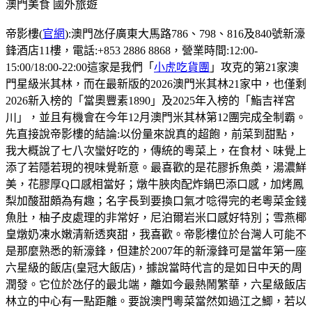
澳門美食
國外旅遊
帝影樓(
官網
):澳門氹仔廣東大馬路786、798、816及840號新濠
鋒酒店11樓，電話:+853 2886 8868，營業時間:12:00-
15:00/18:00-22:00這家是我們「
小虎吃貨團
」攻克的第21家澳
門星級米其林，而在最新版的2026澳門米其林21家中，也僅剩
2026新入榜的「當奧豐素1890」及2025年入榜的「鮨吉祥宮
川」，並且有機會在今年12月澳門米其林第12團完成全制霸。
先直接說帝影樓的結論:以份量來說真的超飽，前菜到甜點，
我大概說了七八次蠻好吃的，傳統的粵菜上，在食材、味覺上
添了若隱若現的視味覺新意。最喜歡的是花膠拆魚𡙡，湯濃鮮
美，花膠厚Q口感相當好；燉牛脥肉配炸鍋巴添口感，加烤鳳
梨加酸甜頗為有趣；名字長到要換口氣才唸得完的老粵菜金錢
魚肚，柚子皮處理的非常好，尼泊爾岩米口感好特別；雪燕椰
皇燉奶凍水嫩清新透爽甜，我喜歡。帝影樓位於台灣人可能不
是那麼熟悉的新濠鋒，但建於2007年的新濠鋒可是當年第一座
六星級的飯店(皇冠大飯店)，據說當時代言的是如日中天的周
潤發。它位於氹仔的最北端，離如今最熱鬧繁華，六星級飯店
林立的中心有一點距離。要說澳門粵菜當然如過江之鯽，若以