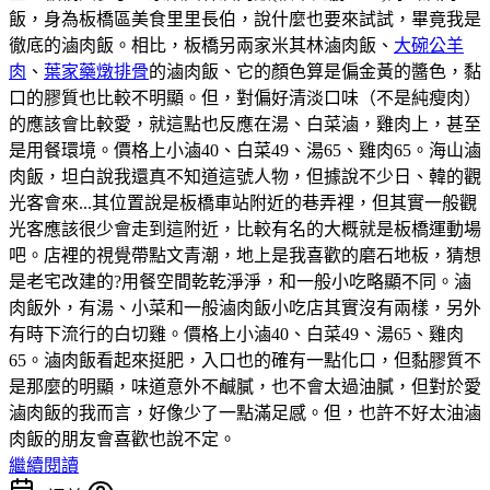
飯，身為板橋區美食里里長伯，說什麼也要來試試，畢竟我是
徹底的滷肉飯。相比，板橋另兩家米其林滷肉飯、
大碗公羊
肉
、
葉家藥燉排骨
的滷肉飯、它的顏色算是偏金黃的醬色，黏
口的膠質也比較不明顯。但，對偏好清淡口味（不是純瘦肉）
的應該會比較愛，就這點也反應在湯、白菜滷，雞肉上，甚至
是用餐環境。價格上小滷40、白菜49、湯65、雞肉65。海山滷
肉飯，坦白說我還真不知道這號人物，但據說不少日、韓的觀
光客會來...其位置說是板橋車站附近的巷弄裡，但其實一般觀
光客應該很少會走到這附近，比較有名的大概就是板橋運動場
吧。店裡的視覺帶點文青潮，地上是我喜歡的磨石地板，猜想
是老宅改建的?用餐空間乾乾淨淨，和一般小吃略顯不同。滷
肉飯外，有湯、小菜和一般滷肉飯小吃店其實沒有兩樣，另外
有時下流行的白切雞。價格上小滷40、白菜49、湯65、雞肉
65。滷肉飯看起來挺肥，入口也的確有一點化口，但黏膠質不
是那麼的明顯，味道意外不鹹膩，也不會太過油膩，但對於愛
滷肉飯的我而言，好像少了一點滿足感。但，也許不好太油滷
肉飯的朋友會喜歡也說不定。
繼續閱讀