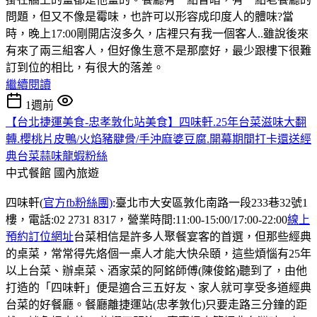
問題，但又不像是霉味，也許可以形容成印度人的體味?當
時，晚上17:00剛開店沒多久，店裡只有我一個客人..雖說後來
有來了兩三組客人，但好像生意不是那麼好，最少跟樓下很難
訂到位的相比，有很大的落差。
繼續閱讀
1週前
【台北捷運美食-忠孝敦化站美食】四味軒.25年台菜滋味大翻
轉.櫻桃片皮鴨/火焰豬腱骨/手沖麻婆豆腐.開幕期間打卡還送經
典台菜蒜味龍蝦粉絲
中式餐館
國內旅遊
四味軒(
官方fb粉絲團)
:臺北市大安區敦化南路一段233巷32號1
樓，電話:02 2731 8317，營業時間:11:00-15:00/17:00-22:00
線上
預約訂位網址
台菜相信是許多人聚餐宴客的首選，但那些經典
的桌菜，常常得先烙個一桌人才能大快朵頤，這些煩惱有25年
以上台菜、辦桌菜、酒家菜的阿銘師傅(陳俊銘)聽到了，由他
打造的「四味軒」便是適合三五好友、家人就可享受多道經典
台菜的好餐廳。餐廳離捷運站(忠孝敦化)只要走路三分鐘的距