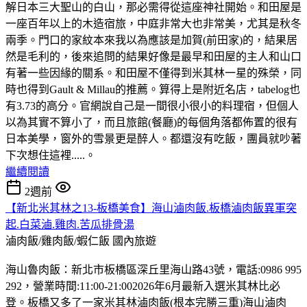
解日本三大聖山的白山，那必需得從這座神社開始。和田屋是
一座百年以上的木造宿旅，中庭非常大也非常美，尤其是秋冬
兩季。門口的家紋本來我以為應該是加賀(前田家)的，結果居
然是毛利的，後來追問的結果好像是最早和田屋的主人和山口
有著一些因緣的關系。和田屋不僅得到米其林一星的殊榮，同
時也得到Gault & Millau的推薦。算得上是附近名店，tabelog也
有3.73的高分。官網說自己是一間很小很小的料理宿，但個人
以為其實不算小了，而且旅館(餐廳)的每個角落都佈置的很有
日本美學，窗外的雪景更是醉人。都還沒有吃飯，團員就吵著
下次想住這裡.....。
繼續閱讀
2週前
【新北米其林之13-板橋美食】海山滷肉飯.板橋滷肉飯異軍突
起.白菜滷.雞肉.苦瓜排骨湯
滷肉飯/雞肉飯/蝦仁飯
國內旅遊
海山魯肉飯：新北市板橋區深丘里海山路43號，電話:0986 995
292，營業時間:11:00-21:002026年6月最新入選米其林比必
登。板橋又多了一家米其林滷肉飯(根本完勝三重)海山滷肉