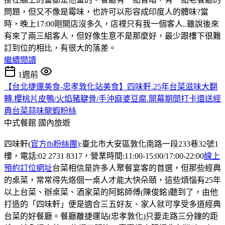
問題，但又不像是霉味，也許可以形容成印度人的體味?當
時，晚上17:00剛開店沒多久，店裡只有我一個客人..雖說後來
有來了兩三組客人，但好像生意不是那麼好，最少跟樓下很難
訂到位的相比，有很大的落差。
繼續閱讀
1週前
【台北捷運美食-忠孝敦化站美食】四味軒.25年台菜滋味大翻
轉.櫻桃片皮鴨/火焰豬腱骨/手沖麻婆豆腐.開幕期間打卡還送經
典台菜蒜味龍蝦粉絲
中式餐館
國內旅遊
四味軒(
官方fb粉絲團)
:臺北市大安區敦化南路一段233巷32號1
樓，電話:02 2731 8317，營業時間:11:00-15:00/17:00-22:00
線上
預約訂位網址
台菜相信是許多人聚餐宴客的首選，但那些經典
的桌菜，常常得先烙個一桌人才能大快朵頤，這些煩惱有25年
以上台菜、辦桌菜、酒家菜的阿銘師傅(陳俊銘)聽到了，由他
打造的「四味軒」便是適合三五好友、家人就可享受多道經典
台菜的好餐廳。餐廳離捷運站(忠孝敦化)只要走路三分鐘的距