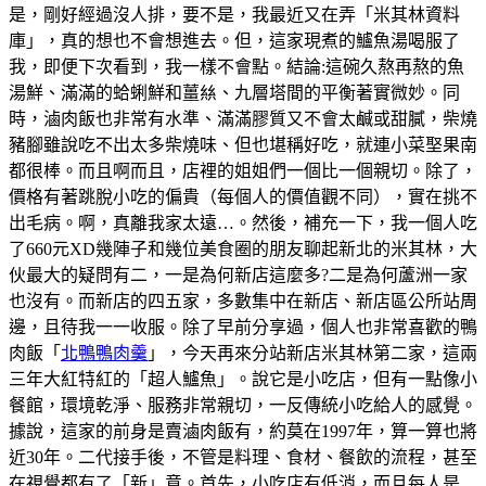
是，剛好經過沒人排，要不是，我最近又在弄「米其林資料
庫」，真的想也不會想進去。但，這家現煮的鱸魚湯喝服了
我，即便下次看到，我一樣不會點。結論:這碗久熬再熬的魚
湯鮮、滿滿的蛤蜊鮮和薑𢇃、九層塔間的平衡著實微妙。同
時，滷肉飯也非常有水準、滿滿膠質又不會太鹹或甜膩，柴燒
豬腳雖說吃不出太多柴燒味、但也堪稱好吃，就連小菜埾果南
都很棒。而且啊而且，店裡的姐姐們一個比一個親切。除了，
價格有著跳脫小吃的偏貴（每個人的價值觀不同），實在挑不
出毛病。啊，真離我家太遠…。然後，補充一下，我一個人吃
了660元XD幾陣子和幾位美食圈的朋友聊起新北的米其林，大
伙最大的疑問有二，一是為何新店這麼多?二是為何蘆洲一家
也沒有。而新店的四五家，多數集中在新店、新店區公所站周
邊，且待我一一收服。除了早前分享過，個人也非常喜歡的鴨
肉飯「
北鴨鴨肉羹
」，今天再來分站新店米其林第二家，這兩
三年大紅特紅的「超人鱸魚」。說它是小吃店，但有一點像小
餐館，環境乾淨、服務非常親切，一反傳統小吃給人的感覺。
據說，這家的前身是賣滷肉飯有，約莫在1997年，算一算也將
近30年。二代接手後，不管是料理、食材、餐飲的流程，甚至
在視覺都有了「新」意。首先，小吃店有低消，而且每人是