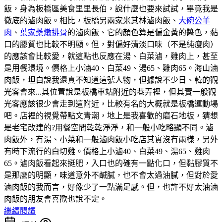
飯，身為板橋區美食里里長伯，說什麼也要來試試，畢竟我是
徹底的滷肉飯。相比，板橋另兩家米其林滷肉飯、
大碗公羊
肉
、
葉家藥燉排骨
的滷肉飯、它的顏色算是偏金黃的醬色，黏
口的膠質也比較不明顯。但，對偏好清淡口味（不是純瘦肉）
的應該會比較愛，就這點也反應在湯、白菜滷，雞肉上，甚至
是用餐環境。價格上小滷40、白菜49、湯65、雞肉65。海山滷
肉飯，坦白說我還真不知道這號人物，但據說不少日、韓的觀
光客會來...其位置說是板橋車站附近的巷弄裡，但其實一般觀
光客應該很少會走到這附近，比較有名的大概就是板橋運動場
吧。店裡的視覺帶點文青潮，地上是我喜歡的磨石地板，猜想
是老宅改建的?用餐空間乾乾淨淨，和一般小吃略顯不同。滷
肉飯外，有湯、小菜和一般滷肉飯小吃店其實沒有兩樣，另外
有時下流行的白切雞。價格上小滷40、白菜49、湯65、雞肉
65。滷肉飯看起來挺肥，入口也的確有一點化口，但黏膠質不
是那麼的明顯，味道意外不鹹膩，也不會太過油膩，但對於愛
滷肉飯的我而言，好像少了一點滿足感。但，也許不好太油滷
肉飯的朋友會喜歡也說不定。
繼續閱讀