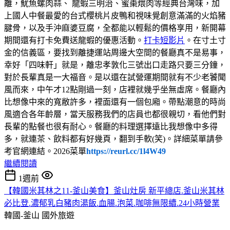
離，魷魚螺肉蒜、 龍蝦三明治、蜜棗煨肉等經典台灣味，加
上國人中餐最愛的台式櫻桃片皮鴨和視味覺創意滿滿的火焰豬
腱骨，以及手沖麻婆豆腐，全都能以輕鬆的價格享用，新開幕
期間還有打卡免費送龍蝦的優惠活動。
打卡短影片
。在寸土寸
金的信義區，要找到離捷運站周邊大空間的餐廳真不是易事，
幸好「四味軒」就是，離忠孝敦化三號出口走路只要三分鐘，
對於長輩真是一大福音。是以還在試營運期間就有不少老饕聞
風而來，中午才12點剛過一刻，店裡就幾乎坐無虛席。餐廳內
比想像中來的寬敝許多，裡面還有一個包廂。帶點潮意的時尚
風適合各年齡層，當天服務我們的店員也都很親切，看他們對
長輩的點餐也很有耐心。餐廳的料理選擇遠比我想像中多得
多，就連茶、飲料都有好幾頁，翻到手軟(笑)。詳細菜單請參
考官網連結。2026菜單
https://reurl.cc/1l4W49
繼續閱讀
1週前
【韓國米其林之11-釜山美食】釜山灶房 新平總店.釜山米其林
必比登.濃郁乳白豬肉湯飯.血腸.泡菜.咖啡無限續.24小時營業
韓國-釜山
國外旅遊