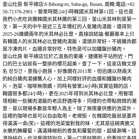
釜山灶房 新平總店:6 Bibong-ro, Saha-gu, Busan, 南韓:電話:+82
50-71376-2901，營業時間:24小時韓國米其林第11回，這也是
我們小虎吃貨團韓國米其林團的第三回，釜山米其林則是第一
次，第一天的中午是近三五年爆紅的人氣豬肉湯飯，還得到
2025-26連續兩年的米其林必比登。直接說結論:餐廳基本上只
有韓國人的米其林必比登豬肉湯飯，湯頭非常好，不過豬肉都
是冷凍肉片，血腸非常好吃，特色是可以加鐵盤炒豬肉。
釜山灶房 新平總店位於乙淑島的東邊，捷運新平站附近，門
口的巴士站就有一整排的櫻花超美。查了一下，這家店韓文原
名 정짓간，意指小廚房，好像開在2011年，但迅速以熬兩天
的純白豬肉湯擄獲人心，加上同樣好評的血腸和鐵盤炒豬肉
片，泡菜、咖啡無限續，同時有營業24小時(其實這類的店，
韓國很多都24小時)，更在2025年得到米其林必比登。用餐環
境相較一些豬肉湯飯的老店舒適得多，同樣的也帶點微微的潮
意，是以現場多數是年輕人為主。除了無限量供應的泡菜外，
這裡的咖啡也是可以自由取用。老規矩，在韓國吃飯就是要弄
得滿滿一桌(笑)，這裡的泡菜蠻對我的味，尤其是這碗爽脆又
水嫩的醃蘿蔔，滿滿辣椒粉的香氣和蘿蔔的甜，超級涮嘴。這
湯說純白，也沒覺得特別白，第一口是好喝的，但要說它多特