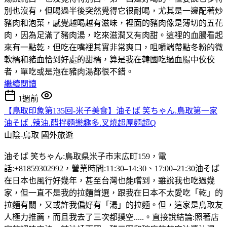
別也沒有，但喝過半後突然覺得它很耐喝，尤其是一邊配著炒
豬肉和泡菜，感覺越喝越有滋味，裡面的豬肉像是薄切的五花
肉，因為足滿了豬肉湯，吃來滋潤又有肉甜。這裡的血腸看起
來有一點乾，但吃在嘴裡其實非常爽口，咀嚼端帶點冬粉的微
軟糯和豬血恰到好處的甜糯，算是我在韓國吃過血腸中佼佼
者，單吃或是泡在豬肉湯都很不錯。
繼續閱讀
1週前
【鳥取印象第135回-米子美食】油そば 笑ちゃん.鳥取第一家
油そば .辣油.醋拌麵樂趣多.叉燒超厚麵超Q
山陰-鳥取
國外旅遊
油そば 笑ちゃん:鳥取県米子市末広町159，電
話:+81859302992，營業時間:11:30–14:30、17:00–21:30油そば
在日本也風行好幾年，甚至台灣也能嚐到，雖說我也吃過幾
家，但一直不是我的拉麵首選，跟我在日本不太愛吃「乾」的
拉麵有關，又或許我偏好有「湯」的拉麵。但，這家是鳥取友
人極力推薦，而且我去了三次都撲空.....。直接說結論:照著店