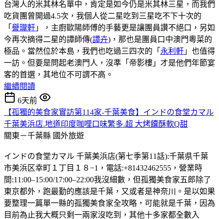
台灣人的米其林名單中，肯定是如今仍是米其林三星，而我們
吃貨團曾開過4.5次，我個人從二星吃到三星吃不下十次的
「
譽瓏軒
」，主廚歐陽師傅的手藝更是讓團員讚不絕口，另如
今再次摘得二星的譚師傳(
譚卉
)，那也是團員口中澳門粵菜的
極品。當然位於本島，我們也吃過三四次的「
永利軒
」也值得
一訪。但要是問起老澳門人，沒準「帝影樓」才是他們年節宴
客的首選，其地位不可謂不高。
繼續閱讀
6天前
【孤獨的美食家實訪第114家-千葉美食】インドの食堂カマル
千葉美浜店.地道印度咖哩口味繁多.超 大烤饢酥軟Q甜
關東－千葉縣
國外旅遊
インドの食堂カマル 千葉美浜店(第七季第11話):千葉県千葉
市美浜区幸町１丁目１８−1，電話:+81432462555，營業時
間:11:00–15:00/17:00–22:00我沒細數，但孤獨美食家五郎除了
東京都外，跑最勤的應該是千葉，又或者是神奈川。是以如果
要整理一篇單一縣的孤獨美食家全攻略，可能就是千葉，因為
目前為止我大概只剩一兩家沒吃到，其他十多家都全數入