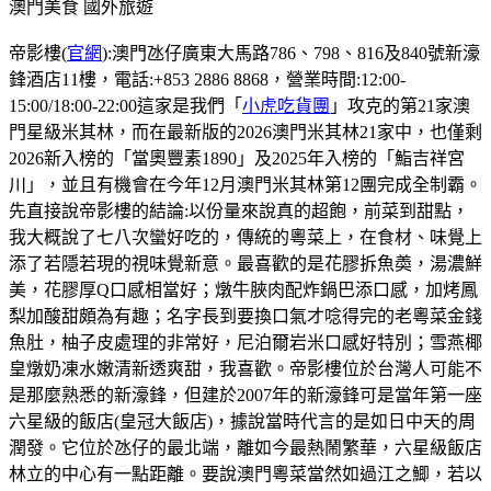
澳門美食
國外旅遊
帝影樓(
官網
):澳門氹仔廣東大馬路786、798、816及840號新濠
鋒酒店11樓，電話:+853 2886 8868，營業時間:12:00-
15:00/18:00-22:00這家是我們「
小虎吃貨團
」攻克的第21家澳
門星級米其林，而在最新版的2026澳門米其林21家中，也僅剩
2026新入榜的「當奧豐素1890」及2025年入榜的「鮨吉祥宮
川」，並且有機會在今年12月澳門米其林第12團完成全制霸。
先直接說帝影樓的結論:以份量來說真的超飽，前菜到甜點，
我大概說了七八次蠻好吃的，傳統的粵菜上，在食材、味覺上
添了若隱若現的視味覺新意。最喜歡的是花膠拆魚𡙡，湯濃鮮
美，花膠厚Q口感相當好；燉牛脥肉配炸鍋巴添口感，加烤鳳
梨加酸甜頗為有趣；名字長到要換口氣才唸得完的老粵菜金錢
魚肚，柚子皮處理的非常好，尼泊爾岩米口感好特別；雪燕椰
皇燉奶凍水嫩清新透爽甜，我喜歡。帝影樓位於台灣人可能不
是那麼熟悉的新濠鋒，但建於2007年的新濠鋒可是當年第一座
六星級的飯店(皇冠大飯店)，據說當時代言的是如日中天的周
潤發。它位於氹仔的最北端，離如今最熱鬧繁華，六星級飯店
林立的中心有一點距離。要說澳門粵菜當然如過江之鯽，若以