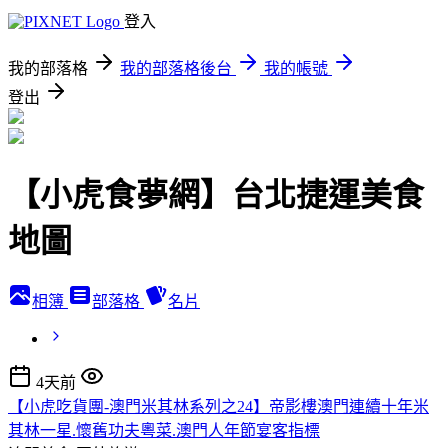
登入
我的部落格
我的部落格後台
我的帳號
登出
【小虎食夢網】台北捷運美食
地圖
相簿
部落格
名片
4天前
【小虎吃貨團-澳門米其林系列之24】帝影樓澳門連續十年米
其林一星.懷舊功夫粵菜.澳門人年節宴客指標