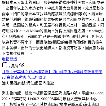
解日本三大聖山的白山，那必需得從這座神社開始。和田屋是
一座百年以上的木造宿旅，中庭非常大也非常美，尤其是秋冬
兩季。門口的家紋本來我以為應該是加賀(前田家)的，結果居
然是毛利的，後來追問的結果好像是最早和田屋的主人和山口
有著一些因緣的關系。和田屋不僅得到米其林一星的殊榮，同
時也得到Gault & Millau的推薦。算得上是附近名店，tabelog也
有3.73的高分。官網說自己是一間很小很小的料理宿，但個人
以為其實不算小了，而且旅館(餐廳)的每個角落都佈置的很有
日本美學，窗外的雪景更是醉人。都還沒有吃飯，團員就吵著
下次想住這裡.....。
繼續閱讀
2週前
【新北米其林之13-板橋美食】海山滷肉飯.板橋滷肉飯異軍突
起.白菜滷.雞肉.苦瓜排骨湯
滷肉飯/雞肉飯/蝦仁飯
國內旅遊
海山魯肉飯：新北市板橋區深丘里海山路43號，電話:0986 995
292，營業時間:11:00-21:002026年6月最新入選米其林比必
登。板橋又多了一家米其林滷肉飯(根本完勝三重)海山滷肉