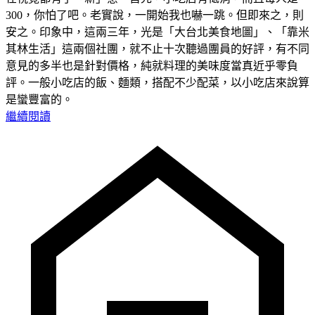
300，你怕了吧。老實說，一開始我也嚇一跳。但即來之，則
安之。印象中，這兩三年，光是「大台北美食地圖」、「靠米
其林生活」這兩個社團，就不止十次聽過團員的好評，有不同
意見的多半也是針對價格，純就料理的美味度當真近乎零負
評。一般小吃店的飯、麵類，搭配不少配菜，以小吃店來說算
是蠻豐富的。
繼續閱讀