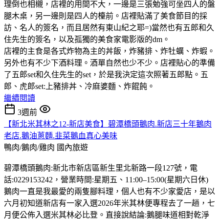
理倒也相櫬，店裡的用間不大，一邊是三張勉強可坐四人的盤
腿木桌，另一邊則是四人的檯前。店裡貼滿了美食節目的採
訪、名人的簽名，而且居然有東山紀之耶=)當然也有五郎和久
住先生的簽名，以及孤獨的美食家電影版的dm。
店裡的主食是各式炸物為主的丼飯，炸豬排、炸牡蠣、炸蝦。
另外也有不少下酒料理。酒單自然也少不少。店裡貼心的準備
了五郎set和久住先生的set，於是我決定這次照著五郎點。五
郎、虎郎set:上豬排丼、冷麻婆麵、炸餛飩。
繼續閱讀
3週前
【新北米其林之12-新店美食】碧潭橋頭鵝肉.新店三十年鵝肉
老店.鵝油蔥麵.韭菜鵝血真心美味
鴨肉/鵝肉/雞肉
國內旅遊
碧潭橋頭鵝肉:新北市新店區新生里北新路一段127號，電
話:0229153242，營業時間:星期五、11:00–15:00(星期六日休)
鵝肉一直是我最愛的兩隻腳料理，個人也有不少家愛店，是以
六月初知道新店有一家入選2026年米其林便專程去了一趟，七
月便公佈入選米其林必比登。直接說結論:鵝腿味道相對乾淨