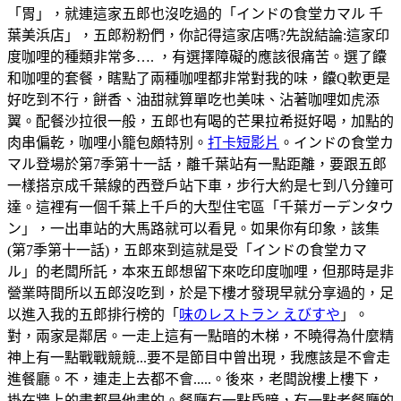
「胃」，就連這家五郎也沒吃過的「インドの食堂カマル 千
葉美浜店」，五郎粉粉們，你記得這家店嗎?先說結論:這家印
度咖哩的種類非常多…. ，有選擇障礙的應該很痛苦。選了饢
和咖哩的套餐，瞎點了兩種咖哩都非常對我的味，饢Q軟更是
好吃到不行，餅香、油甜就算單吃也美味、沾著咖哩如虎添
翼。配餐沙拉很一般，五郎也有喝的芒果拉希挺好喝，加點的
肉串偏乾，咖哩小籠包頗特別。
打卡短影片
。インドの食堂カ
マル登場於第7季第十一話，離千葉站有一點距離，要跟五郎
一樣搭京成千葉線的西登戶站下車，步行大約是七到八分鐘可
達。這裡有一個千葉上千戶的大型住宅區「千葉ガーデンタウ
ン」，一出車站的大馬路就可以看見。如果你有印象，該集
(第7季第十一話)，五郎來到這就是受「インドの食堂カマ
ル」的老闆所託，本來五郎想留下來吃印度咖哩，但那時是非
營業時間所以五郎沒吃到，於是下樓才發現早就分享過的，足
以進入我的五郎排行榜的「
味のレストラン えびすや
」。
對，兩家是鄰居。一走上這有一點暗的木梯，不曉得為什麼精
神上有一點戰戰競競...要不是節目中曾出現，我應該是不會走
進餐廳。不，連走上去都不會.....。後來，老闆說樓上樓下，
掛在牆上的畫都是他畫的。餐廳有一點昏暗，有一點老餐廳的