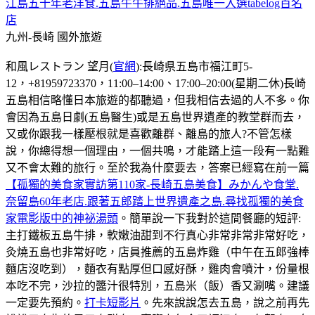
江島五十年老洋食.五島牛牛排絕品.五島唯一入選tabelog百名
店
九州-長崎
國外旅遊
和風レストラン 望月(
官網
):長崎県五島市福江町5-
12，+81959723370，11:00–14:00、17:00–20:00(星期二休)長崎
五島相信略懂日本旅遊的都聽過，但我相信去過的人不多。你
會因為五島日劇(五島醫生)或是五島世界遺產的教堂群而去，
又或你跟我一樣壓根就是喜歡離群、離島的旅人?不管怎樣
說，你總得想一個理由，一個共鳴，才能踏上這一段有一點難
又不會太難的旅行。至於我為什麼要去，答案已經寫在前一篇
【孤獨的美食家實訪第110家-長崎五島美食】みかんや食堂.
奈留島60年老店.跟著五郎踏上世界遺產之島.尋找孤獨的美食
家電影版中的神祕湯頭
。簡單說一下我對於這間餐廳的短評:
主打鐵板五島牛排，軟嫩油甜到不行真心非常非常非常好吃，
灸燒五島也非常好吃，店員推薦的五島炸雞（中午在五郎強棒
麵店沒吃到），麵衣有點厚但口感好酥，雞肉會噴汁，份量根
本吃不完，沙拉的醬汁很特別，五島米（飯）香又涮嘴。建議
一定要先預約。
打卡短影片
。先來說說怎去五島，說之前再先