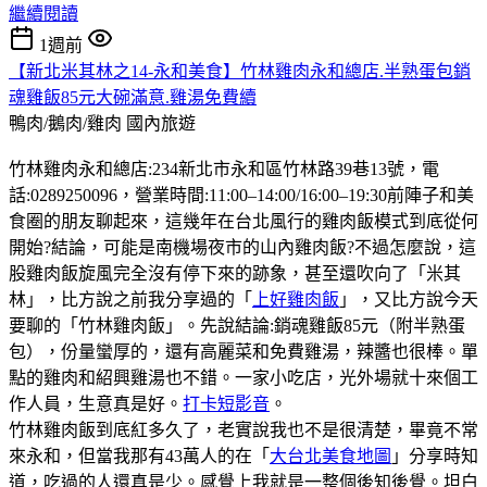
繼續閱讀
1週前
【新北米其林之14-永和美食】竹林雞肉永和總店.半熟蛋包銷
魂雞飯85元大碗滿意.雞湯免費續
鴨肉/鵝肉/雞肉
國內旅遊
竹林雞肉永和總店:234新北市永和區竹林路39巷13號，電
話:0289250096，營業時間:11:00–14:00/16:00–19:30前陣子和美
食圈的朋友聊起來，這幾年在台北風行的雞肉飯模式到底從何
開始?結論，可能是南機場夜市的山內雞肉飯?不過怎麼說，這
股雞肉飯旋風完全沒有停下來的跡象，甚至還吹向了「米其
林」，比方說之前我分享過的「
上好雞肉飯
」，又比方說今天
要聊的「竹林雞肉飯」。先說結論:銷魂雞飯85元（附半熟蛋
包），份量蠻厚的，還有高麗菜和免費雞湯，辣醬也很棒。單
點的雞肉和紹興雞湯也不錯。一家小吃店，光外場就十來個工
作人員，生意真是好。
打卡短影音
。
竹林雞肉飯到底紅多久了，老實說我也不是很清楚，畢竟不常
來永和，但當我那有43萬人的在「
大台北美食地圖
」分享時知
道，吃過的人還真是少。感覺上我就是一整個後知後覺。坦白