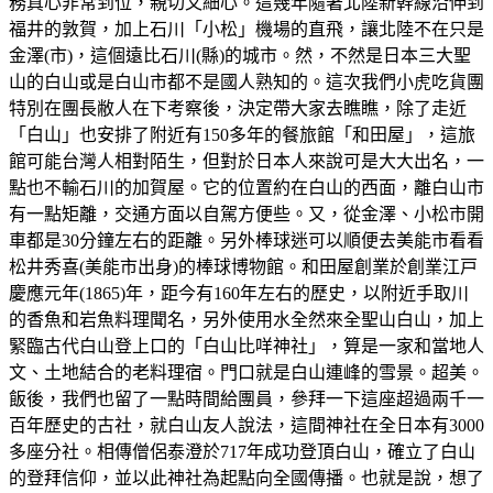
務真心非常到位，親切又細心。這幾年隨著北陸新幹線沿伸到
福井的敦賀，加上石川「小松」機場的直飛，讓北陸不在只是
金澤(市)，這個遠比石川(縣)的城市。然，不然是日本三大聖
山的白山或是白山市都不是國人熟知的。這次我們小虎吃貨團
特別在團長敝人在下考察後，決定帶大家去瞧瞧，除了走近
「白山」也安排了附近有150多年的餐旅館「和田屋」，這旅
館可能台灣人相對陌生，但對於日本人來說可是大大出名，一
點也不輸石川的加賀屋。它的位置約在白山的西面，離白山市
有一點矩離，交通方面以自駕方便些。又，從金澤、小松市開
車都是30分鐘左右的距離。另外棒球迷可以順便去美能市看看
松井秀喜(美能市出身)的棒球博物館。和田屋創業於創業江戸
慶應元年(1865)年，距今有160年左右的歷史，以附近手取川
的香魚和岩魚料理聞名，另外使用水全然來全聖山白山，加上
緊臨古代白山登上口的「白山比咩神社」，算是一家和當地人
文、土地結合的老料理宿。門口就是白山連峰的雪景。超美。
飯後，我們也留了一點時間給團員，參拜一下這座超過兩千一
百年歷史的古社，就白山友人說法，這間神社在全日本有3000
多座分社。相傳僧侶泰澄於717年成功登頂白山，確立了白山
的登拜信仰，並以此神社為起點向全國傳播。也就是說，想了