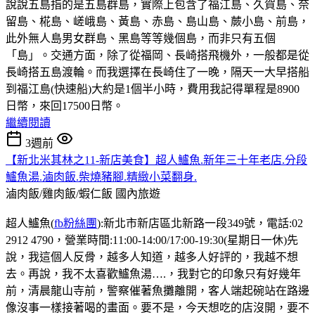
說說五島指的是五島群島，實際上包含了福江島、久賀島、奈
留島、椛島、嵯峨島、黃島、赤島、島山島、蕨小島、前島，
此外無人島男女群島、黑島等等幾個島，而非只有五個
「島」。交通方面，除了從福岡、長崎搭飛機外，一般都是從
長崎搭五島渡輪。而我選擇在長崎住了一晚，隔天一大早搭船
到福江島(快速船)大約是1個半小時，費用我記得單程是8900
日幣，來回17500日幣。
繼續閱讀
3週前
【新北米其林之11-新店美食】超人鱸魚.新年三十年老店.分段
鱸魚湯.滷肉飯.柴燒豬腳.精緻小菜翻身.
滷肉飯/雞肉飯/蝦仁飯
國內旅遊
超人鱸魚(
fb粉絲團
):新北市新店區北新路一段349號，電話:02
2912 4790，營業時間:11:00-14:00/17:00-19:30(星期日一休)先
說，我這個人反骨，越多人知道，越多人好評的，我越不想
去。再說，我不太喜歡鱸魚湯….，我對它的印象只有好幾年
前，清晨龍山寺前，警察催著魚攤離開，客人端起碗站在路邊
像沒事一樣接著喝的畫面。要不是，今天想吃的店沒開，要不