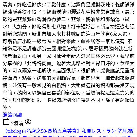
清爽，好吃但好像少了點什麼，沾醬倒是頗對我味；乾麵滿滿
鵝油酥香得不得了；鵝血糕薄切灑滿花生粉非常有誠意，最喜
歡的是韮菜鵝血香滑微微脆口，韮菜、鵝油酥和那鍋湯（過
水）大加分，好吃得亂七八糟！打卡短影音。新店捷運從七張
到新店站間，新北市加入米其林戰局的這兩年就有6家入選，
可謂新店小吃一級戰區。相對來說，蘆州居然一家也沒有..不
知道是不是評審都沒去蘆洲還怎樣(笑)。碧潭橋頭鵝肉就在新
店老街對面，和另一家同樣今年新入選米其林必比登，我早前
分享過的「北鴨鴨肉羹」隔著大馬路相對。胃口好的，食量大
的，可以兩家一起解決。店面很新，很舒適，感覺應該是重新
裝潢過，點餐、送餐的大姐頗客氣。鵝肉只有一種看起來像燻
鵝，並沒有一般常見的白斬鵝，大姐說這裡的鵝肉都是當天現
宰的，鵝肉可以選自己喜歡的部位切，當然前提是還沒賣完的
話。其他的料理跟一般鵝肉店倒沒啥特別不同，除了有烤鯖魚
外。
繼續閱讀
3週前
【tabelog百名店之58-長崎五島美食】和風レストラン 望月.福