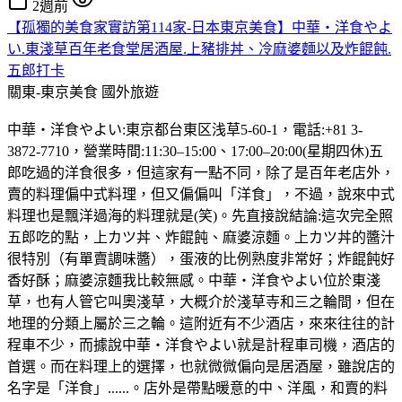
2週前
【孤獨的美食家實訪第114家-日本東京美食】中華・洋食やよ
い.東淺草百年老食堂居酒屋.上豬排丼、冷麻婆麵以及炸餛飩.
五郎打卡
關東-東京美食
國外旅遊
中華・洋食やよい:東京都台東区浅草5-60-1，電話:+81 3-
3872-7710，營業時間:11:30–15:00、17:00–20:00(星期四休)五
郎吃過的洋食很多，但這家有一點不同，除了是百年老店外，
賣的料理偏中式料理，但又偏偏叫「洋食」，不過，說來中式
料理也是飄洋過海的料理就是(笑)。先直接說結論:這次完全照
五郎吃的點，上カツ丼、炸餛飩、麻婆涼麵。上カツ丼的醬汁
很特別（有單賣調味醬），蛋液的比例熟度非常好；炸餛飩好
香好酥；麻婆涼麵我比較無感。中華・洋食やよい位於東淺
草，也有人管它叫奧淺草，大概介於淺草寺和三之輪間，但在
地理的分類上屬於三之輪。這附近有不少酒店，來來往往的計
程車不少，而據說中華・洋食やよい就是計程車司機，酒店的
首選。而在料理上的選擇，也就微微偏向是居酒屋，雖說店的
名字是「洋食」......。店外是帶點暖意的中、洋風，和賣的料