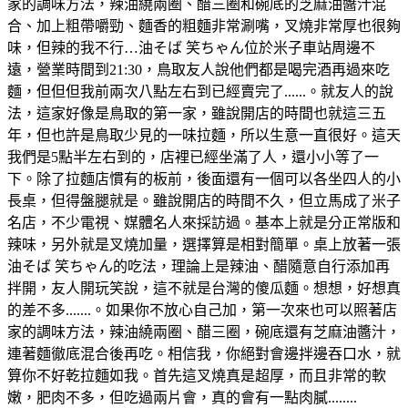
家的調味方法，辣油繞兩圈、醋三圈和碗底的芝麻油醬汁混
合、加上粗帶嚼勁、麵香的粗麵非常涮嘴，叉燒非常厚也很夠
味，但辣的我不行…油そば 笑ちゃん位於米子車站周邊不
遠，營業時間到21:30，鳥取友人說他們都是喝完酒再過來吃
麵，但但但我前兩次八點左右到已經賣完了......。就友人的說
法，這家好像是鳥取的第一家，雖說開店的時間也就這三五
年，但也許是鳥取少見的一味拉麵，所以生意一直很好。這天
我們是5點半左右到的，店裡已經坐滿了人，還小小等了一
下。除了拉麵店慣有的板前，後面還有一個可以各坐四人的小
長桌，但得盤腿就是。雖說開店的時間不久，但立馬成了米子
名店，不少電視、媒體名人來採訪過。基本上就是分正常版和
辣味，另外就是叉燒加量，選擇算是相對簡單。桌上放著一張
油そば 笑ちゃん的吃法，理論上是辣油、醋隨意自行添加再
拌開，友人開玩笑說，這不就是台灣的傻瓜麵。想想，好想真
的差不多.......。如果你不放心自己加，第一次來也可以照著店
家的調味方法，辣油繞兩圈、醋三圈，碗底還有芝麻油醬汁，
連著麵徹底混合後再吃。相信我，你絕對會邊拌邊吞口水，就
算你不好乾拉麵如我。首先這叉燒真是超厚，而且非常的軟
嫩，肥肉不多，但吃過兩片會，真的會有一點肉膩........