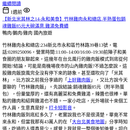
繼續閱讀
1週前
【新北米其林之14-永和美食】竹林雞肉永和總店.半熟蛋包銷
魂雞飯85元大碗滿意.雞湯免費續
鴨肉/鵝肉/雞肉
國內旅遊
竹林雞肉永和總店:234新北市永和區竹林路39巷13號，電
話:0289250096，營業時間:11:00–14:00/16:00–19:30前陣子和美
食圈的朋友聊起來，這幾年在台北風行的雞肉飯模式到底從何
開始?結論，可能是南機場夜市的山內雞肉飯?不過怎麼說，這
股雞肉飯旋風完全沒有停下來的跡象，甚至還吹向了「米其
林」，比方說之前我分享過的「
上好雞肉飯
」，又比方說今天
要聊的「竹林雞肉飯」。先說結論:銷魂雞飯85元（附半熟蛋
包），份量蠻厚的，還有高麗菜和免費雞湯，辣醬也很棒。單
點的雞肉和紹興雞湯也不錯。一家小吃店，光外場就十來個工
作人員，生意真是好。
打卡短影音
。
竹林雞肉飯到底紅多久了，老實說我也不是很清楚，畢竟不常
來永和，但當我那有43萬人的在「
大台北美食地圖
」分享時知
道，吃過的人還真是少。感覺上我就是一整個後知後覺。坦白