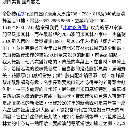
澳門美食
國外旅遊
帝影樓(
官網
):澳門氹仔廣東大馬路786、798、816及840號新濠
鋒酒店11樓，電話:+853 2886 8868，營業時間:12:00-
15:00/18:00-22:00這家是我們「
小虎吃貨團
」攻克的第21家澳
門星級米其林，而在最新版的2026澳門米其林21家中，也僅剩
2026新入榜的「當奧豐素1890」及2025年入榜的「鮨吉祥宮
川」，並且有機會在今年12月澳門米其林第12團完成全制霸。
先直接說帝影樓的結論:以份量來說真的超飽，前菜到甜點，
我大概說了七八次蠻好吃的，傳統的粵菜上，在食材、味覺上
添了若隱若現的視味覺新意。最喜歡的是花膠拆魚𡙡，湯濃鮮
美，花膠厚Q口感相當好；燉牛脥肉配炸鍋巴添口感，加烤鳳
梨加酸甜頗為有趣；名字長到要換口氣才唸得完的老粵菜金錢
魚肚，柚子皮處理的非常好，尼泊爾岩米口感好特別；雪燕椰
皇燉奶凍水嫩清新透爽甜，我喜歡。帝影樓位於台灣人可能不
是那麼熟悉的新濠鋒，但建於2007年的新濠鋒可是當年第一座
六星級的飯店(皇冠大飯店)，據說當時代言的是如日中天的周
潤發。它位於氹仔的最北端，離如今最熱鬧繁華，六星級飯店
林立的中心有一點距離。要說澳門粵菜當然如過江之鯽，若以