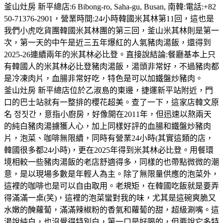
釜山灶房 新平總店:6 Bibong-ro, Saha-gu, Busan, 南韓:電話:+82
50-71376-2901，營業時間:24小時韓國米其林第11回，這也是
我們小虎吃貨團韓國米其林團的第三回，釜山米其林則是第一
次，第一天的中午是近三五年爆紅的人氣豬肉湯飯，還得到
2025-26連續兩年的米其林必比登。直接說結論:餐廳基本上只
有韓國人的米其林必比登豬肉湯飯，湯頭非常好，不過豬肉都
是冷凍肉片，血腸非常好吃，特色是可以加鐵盤炒豬肉。
釜山灶房 新平總店位於乙淑島的東邊，捷運新平站附近，門
口的巴士站就有一整排的櫻花超美。查了一下，這家店韓文原
名 정짓간，意指小廚房，好像開在2011年，但迅速以熬兩天
的純白豬肉湯擄獲人心，加上同樣好評的血腸和鐵盤炒豬肉
片，泡菜、咖啡無限續，同時有營業24小時(其實這類的店，
韓國很多都24小時)，更在2025年得到米其林必比登。用餐環
境相較一些豬肉湯飯的老店舒適得多，同樣的也帶點微微的潮
意，是以現場多數是年輕人為主。除了無限量供應的泡菜外，
這裡的咖啡也是可以自由取用。老規矩，在韓國吃飯就是要弄
得滿滿一桌(笑)，這裡的泡菜蠻對我的味，尤其是這碗爽脆又
水嫩的醃蘿蔔，滿滿辣椒粉的香氣和蘿蔔的甜，超級涮嘴。這
湯說純白，也沒覺得特別白，第一口是好喝的，但要說它多特