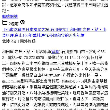
說，這家雞肉飯如果開在我家附近，我應該會三不五時就往這
跑。
繼續閱讀
2週前
【小虎吃貨團日本摘星之26-石川美食】和田屋 岩魚・鮎・山
菜料理.白山160年香料理宿.極緻和食的舌尖記憶
北陸-石川
國外旅遊
和田屋 岩魚・鮎・山菜料理(
官網
):石川県白山市三宮町イ55-
2，電話:+81 76-272-0570，營業時間:11:15 - 21:00(每個月第
二、四個星期二小虎吃貨團日本米其林摘星第十團，這一趟我
們共吃了六家星級米其林，其中有三家在石川，今天先來分享
下飛機第一餐就是白山神社旁160年料理宿的米其林一星、
gault millau雙料得主鄉土會席料理（tabelog 3.75)感謝主廚幫我
們客製化菜單，手寫菜單整個龍飛鳳舞超美，生魚片的梅肉醬
油特別又好吃，八吋小菜樣樣精緻美味，爐烤香魚怎麼可以這
麼好吃，月之輪熊肉吃得團員目瞪口呆，直嫌太少…炊飯美
味，甜點更好吃。更讓我喜歡的是環境，尤其是幾位內將的服