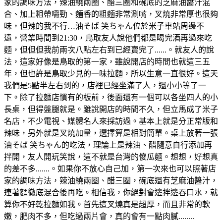
家的調味方法，辣油繞兩圈、醋三圈和碗底的芝麻油醬汁混
合、加上粗帶嚼勁、麵香的粗麵非常涮嘴，叉燒非常厚也很夠
味，但辣的我不行…油そば 笑ちゃん位於米子車站周邊不
遠，營業時間到21:30，鳥取友人說他們都是喝完酒再過來吃
麵，但但但我前兩次八點左右到已經賣完了......。就友人的說
法，這家好像是鳥取的第一家，雖說開店的時間也就這三五
年，但也許是鳥取少見的一味拉麵，所以生意一直很好。這天
我們是5點半左右到的，店裡已經坐滿了人，還小小等了一
下。除了拉麵店慣有的板前，後面還有一個可以各坐四人的小
長桌，但得盤腿就是。雖說開店的時間不久，但立馬成了米子
名店，不少電視、媒體名人來採訪過。基本上就是分正常版和
辣味，另外就是叉燒加量，選擇算是相對簡單。桌上放著一張
油そば 笑ちゃん的吃法，理論上是辣油、醋隨意自行添加再
拌開，友人開玩笑說，這不就是台灣的傻瓜麵。想想，好想真
的差不多.......。如果你不放心自己加，第一次來也可以照著店
家的調味方法，辣油繞兩圈、醋三圈，碗底還有芝麻油醬汁，
連著麵徹底混合後再吃。相信我，你絕對會邊拌邊吞口水，就
算你不好乾拉麵如我。首先這叉燒真是超厚，而且非常的軟
嫩，肥肉不多，但吃過兩片會，真的會有一點肉膩........