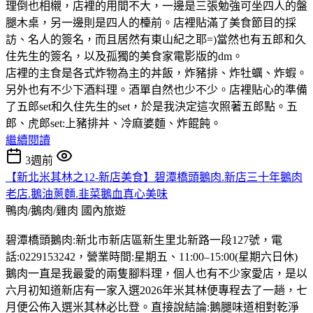
理倒也相櫬，店裡的用間不大，一邊是三張勉強可坐四人的盤
腿木桌，另一邊則是四人的檯前。店裡貼滿了美食節目的採
訪、名人的簽名，而且居然有東山紀之耶=)當然也有五郎和久
住先生的簽名，以及孤獨的美食家電影版的dm。
店裡的主食是各式炸物為主的丼飯，炸豬排、炸牡蠣、炸蝦。
另外也有不少下酒料理。酒單自然也少不少。店裡貼心的準備
了五郎set和久住先生的set，於是我決定這次照著五郎點。五
郎、虎郎set:上豬排丼、冷麻婆麵、炸餛飩。
繼續閱讀
3週前
【新北米其林之12-新店美食】碧潭橋頭鵝肉.新店三十年鵝肉
老店.鵝油蔥麵.韭菜鵝血真心美味
鴨肉/鵝肉/雞肉
國內旅遊
碧潭橋頭鵝肉:新北市新店區新生里北新路一段127號，電
話:0229153242，營業時間:星期五、11:00–15:00(星期六日休)
鵝肉一直是我最愛的兩隻腳料理，個人也有不少家愛店，是以
六月初知道新店有一家入選2026年米其林便專程去了一趟，七
月便公佈入選米其林必比登。直接說結論:鵝腿味道相對乾淨