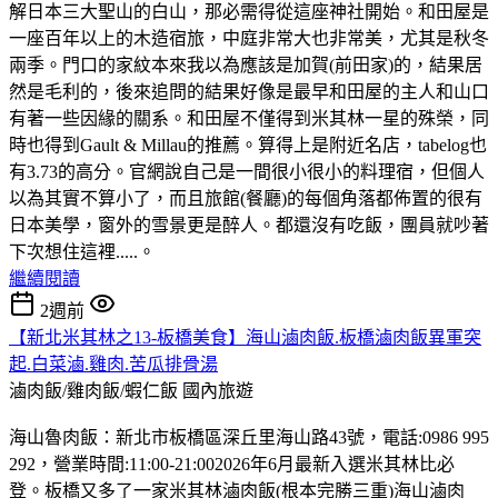
解日本三大聖山的白山，那必需得從這座神社開始。和田屋是
一座百年以上的木造宿旅，中庭非常大也非常美，尤其是秋冬
兩季。門口的家紋本來我以為應該是加賀(前田家)的，結果居
然是毛利的，後來追問的結果好像是最早和田屋的主人和山口
有著一些因緣的關系。和田屋不僅得到米其林一星的殊榮，同
時也得到Gault & Millau的推薦。算得上是附近名店，tabelog也
有3.73的高分。官網說自己是一間很小很小的料理宿，但個人
以為其實不算小了，而且旅館(餐廳)的每個角落都佈置的很有
日本美學，窗外的雪景更是醉人。都還沒有吃飯，團員就吵著
下次想住這裡.....。
繼續閱讀
2週前
【新北米其林之13-板橋美食】海山滷肉飯.板橋滷肉飯異軍突
起.白菜滷.雞肉.苦瓜排骨湯
滷肉飯/雞肉飯/蝦仁飯
國內旅遊
海山魯肉飯：新北市板橋區深丘里海山路43號，電話:0986 995
292，營業時間:11:00-21:002026年6月最新入選米其林比必
登。板橋又多了一家米其林滷肉飯(根本完勝三重)海山滷肉