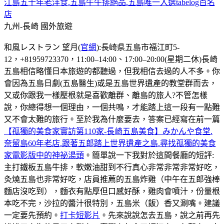
江島五十年老洋食.五島牛牛排絕品.五島唯一入選tabelog百名
店
九州-長崎
國外旅遊
和風レストラン 望月(
官網
):長崎県五島市福江町5-
12，+81959723370，11:00–14:00、17:00–20:00(星期二休)長崎
五島相信略懂日本旅遊的都聽過，但我相信去過的人不多。你
會因為五島日劇(五島醫生)或是五島世界遺產的教堂群而去，
又或你跟我一樣壓根就是喜歡離群、離島的旅人?不管怎樣
說，你總得想一個理由，一個共鳴，才能踏上這一段有一點難
又不會太難的旅行。至於我為什麼要去，答案已經寫在前一篇
【孤獨的美食家實訪第110家-長崎五島美食】みかんや食堂.
奈留島60年老店.跟著五郎踏上世界遺產之島.尋找孤獨的美食
家電影版中的神祕湯頭
。簡單說一下我對於這間餐廳的短評:
主打鐵板五島牛排，軟嫩油甜到不行真心非常非常非常好吃，
灸燒五島也非常好吃，店員推薦的五島炸雞（中午在五郎強棒
麵店沒吃到），麵衣有點厚但口感好酥，雞肉會噴汁，份量根
本吃不完，沙拉的醬汁很特別，五島米（飯）香又涮嘴。建議
一定要先預約。
打卡短影片
。先來說說怎去五島，說之前再先