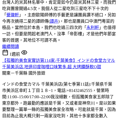
台灣人的米其林名單中，肯定是如今仍是米其林三星，而我們
吃貨團曾開過4.5次，我個人從二星吃到三星吃不下十次的
「
譽瓏軒
」，主廚歐陽師傅的手藝更是讓團員讚不絕口，另如
今再次摘得二星的譚師傳(
譚卉
)，那也是團員口中澳門粵菜的
極品。當然位於本島，我們也吃過三四次的「
永利軒
」也值得
一訪。但要是問起老澳門人，沒準「帝影樓」才是他們年節宴
客的首選，其地位不可謂不高。
繼續閱讀
1週前
【孤獨的美食家實訪第114家-千葉美食】インドの食堂カマル
千葉美浜店.地道印度咖哩口味繁多.超 大烤饢酥軟Q甜
關東－千葉縣
國外旅遊
インドの食堂カマル 千葉美浜店(第七季第11話):千葉県千葉
市美浜区幸町１丁目１８−1，電話:+81432462555，營業時
間:11:00–15:00/17:00–22:00我沒細數，但孤獨美食家五郎除了
東京都外，跑最勤的應該是千葉，又或者是神奈川。是以如果
要整理一篇單一縣的孤獨美食家全攻略，可能就是千葉，因為
目前為止我大概只剩一兩家沒吃到，其他十多家都全數入