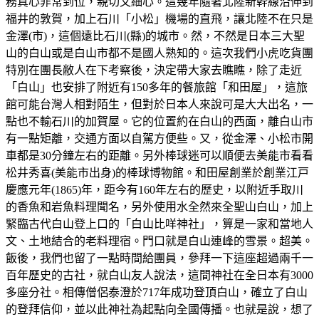
務真心非常到位，親切又細心。這幾年隨著北陸新幹線沿伸到
福井的敦賀，加上石川「小松」機場的直飛，讓北陸不在只是
金澤(市)，這個遠比石川(縣)的城市。然，不然是日本三大聖
山的白山或是白山市都不是國人熟知的。這次我們小虎吃貨團
特別在團長敝人在下考察後，決定帶大家去瞧瞧，除了走近
「白山」也安排了附近有150多年的餐旅館「和田屋」，這旅
館可能台灣人相對陌生，但對於日本人來說可是大大出名，一
點也不輸石川的加賀屋。它的位置約在白山的西面，離白山市
有一點矩離，交通方面以自駕方便些。又，從金澤、小松市開
車都是30分鐘左右的距離。另外棒球迷可以順便去美能市看看
松井秀喜(美能市出身)的棒球博物館。和田屋創業於創業江戸
慶應元年(1865)年，距今有160年左右的歷史，以附近手取川
的香魚和岩魚料理聞名，另外使用水全然來全聖山白山，加上
緊臨古代白山登上口的「白山比咩神社」，算是一家和當地人
文、土地結合的老料理宿。門口就是白山連峰的雪景。超美。
飯後，我們也留了一點時間給團員，參拜一下這座超過兩千一
百年歷史的古社，就白山友人說法，這間神社在全日本有3000
多座分社。相傳僧侶泰澄於717年成功登頂白山，確立了白山
的登拜信仰，並以此神社為起點向全國傳播。也就是說，想了