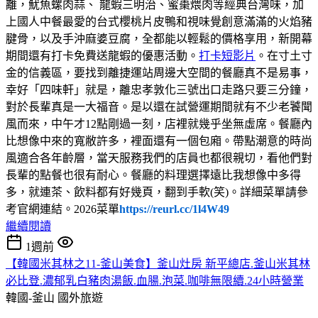
離，魷魚螺肉蒜、 龍蝦三明治、蜜棗煨肉等經典台灣味，加
上國人中餐最愛的台式櫻桃片皮鴨和視味覺創意滿滿的火焰豬
腱骨，以及手沖麻婆豆腐，全都能以輕鬆的價格享用，新開幕
期間還有打卡免費送龍蝦的優惠活動。
打卡短影片
。在寸土寸
金的信義區，要找到離捷運站周邊大空間的餐廳真不是易事，
幸好「四味軒」就是，離忠孝敦化三號出口走路只要三分鐘，
對於長輩真是一大福音。是以還在試營運期間就有不少老饕聞
風而來，中午才12點剛過一刻，店裡就幾乎坐無虛席。餐廳內
比想像中來的寬敝許多，裡面還有一個包廂。帶點潮意的時尚
風適合各年齡層，當天服務我們的店員也都很親切，看他們對
長輩的點餐也很有耐心。餐廳的料理選擇遠比我想像中多得
多，就連茶、飲料都有好幾頁，翻到手軟(笑)。詳細菜單請參
考官網連結。2026菜單
https://reurl.cc/1l4W49
繼續閱讀
1週前
【韓國米其林之11-釜山美食】釜山灶房 新平總店.釜山米其林
必比登.濃郁乳白豬肉湯飯.血腸.泡菜.咖啡無限續.24小時營業
韓國-釜山
國外旅遊