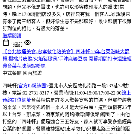
問題，但又不像是霉味，也許可以形容成印度人的體味?當
時，晚上17:00剛開店沒多久，店裡只有我一個客人..雖說後來
有來了兩三組客人，但好像生意不是那麼好，最少跟樓下很難
訂到位的相比，有很大的落差。
繼續閱讀
1週前
【台北捷運美食-忠孝敦化站美食】四味軒.25年台菜滋味大翻
轉.櫻桃片皮鴨/火焰豬腱骨/手沖麻婆豆腐.開幕期間打卡還送經
典台菜蒜味龍蝦粉絲
中式餐館
國內旅遊
四味軒(
官方fb粉絲團)
:臺北市大安區敦化南路一段233巷32號1
樓，電話:02 2731 8317，營業時間:11:00-15:00/17:00-22:00
線上
預約訂位網址
台菜相信是許多人聚餐宴客的首選，但那些經典
的桌菜，常常得先烙個一桌人才能大快朵頤，這些煩惱有25年
以上台菜、辦桌菜、酒家菜的阿銘師傅(陳俊銘)聽到了，由他
打造的「四味軒」便是適合三五好友、家人就可享受多道經典
台菜的好餐廳。餐廳離捷運站(忠孝敦化)只要走路三分鐘的距