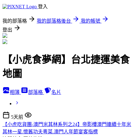
登入
我的部落格
我的部落格後台
我的帳號
登出
【小虎食夢網】台北捷運美食
地圖
相簿
部落格
名片
5天前
【小虎吃貨團-澳門米其林系列之24】帝影樓澳門連續十年米
其林一星.懷舊功夫粵菜.澳門人年節宴客指標