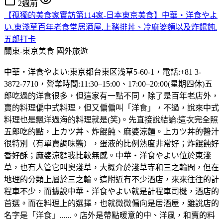
2週前
【孤獨的美食家實訪第114家-日本東京美食】中華・洋食やよ
い.東淺草百年老食堂居酒屋.上豬排丼、冷麻婆麵以及炸餛飩.
五郎打卡
關東-東京美食
國外旅遊
中華・洋食やよい:東京都台東区浅草5-60-1，電話:+81 3-
3872-7710，營業時間:11:30–15:00、17:00–20:00(星期四休)五
郎吃過的洋食很多，但這家有一點不同，除了是百年老店外，
賣的料理偏中式料理，但又偏偏叫「洋食」，不過，說來中式
料理也是飄洋過海的料理就是(笑)。先直接說結論:這次完全照
五郎吃的點，上カツ丼、炸餛飩、麻婆涼麵。上カツ丼的醬汁
很特別（有單賣調味醬），蛋液的比例熟度非常好；炸餛飩好
香好酥；麻婆涼麵我比較無感。中華・洋食やよい位於東淺
草，也有人管它叫奧淺草，大概介於淺草寺和三之輪間，但在
地理的分類上屬於三之輪。這附近有不少酒店，來來往往的計
程車不少，而據說中華・洋食やよい就是計程車司機，酒店的
首選。而在料理上的選擇，也就微微偏向是居酒屋，雖說店的
名字是「洋食」......。店外是帶點暖意的中、洋風，和賣的料