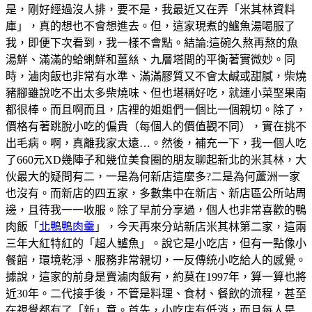
是，剛好經過沒人排，要不是，我最近又在弄「米其林資料
庫」，真的想也不會想進去。但，這家現煮的鱸魚湯喝服了
我，即便下次看到，我一樣不會點。結論:這碗久熬再熬的魚
湯鮮、滿滿的蛤蜊鮮和薑𢇃、九層塔間的平衡著實微妙。同
時，滷肉飯也非常有水準、滿滿膠質又不會太鹹或甜膩，柴燒
豬腳雖說吃不出太多柴燒味、但也堪稱好吃，就連小菜埾果南
都很棒。而且啊而且，店裡的姐姐們一個比一個親切。除了，
價格有著跳脫小吃的偏貴（每個人的價值觀不同），實在挑不
出毛病。啊，真離我家太遠…。然後，補充一下，我一個人吃
了660元XD幾陣子和幾位美食圈的朋友聊起新北的米其林，大
伙最大的疑問有二，一是為何新店這麼多?二是為何蘆洲一家
也沒有。而新店的四五家，多數集中在新店、新店區公所站周
邊，且待我一一收服。除了早前分享過，個人也非常喜歡的鴨
肉飯「
北鴨鴨肉羹
」，今天再來分站新店米其林第二家，這兩
三年大紅特紅的「超人鱸魚」。說它是小吃店，但有一點像小
餐館，環境乾淨、服務非常親切，一反傳統小吃給人的感覺。
據說，這家的前身是賣滷肉飯有，約莫在1997年，算一算也將
近30年。二代接手後，不管是料理、食材、餐飲的流程，甚至
在視覺都有了「新」意。首先，小吃店有低消，而且每人是