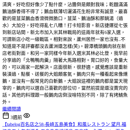
清爽，好吃但好像少了點什麼，沾醬倒是頗對我味；乾麵滿滿
鵝油酥香得不得了；鵝血糕薄切灑滿花生粉非常有誠意，最喜
歡的是韮菜鵝血香滑微微脆口，韮菜、鵝油酥和那鍋湯（過
水）大加分，好吃得亂七八糟！打卡短影音。新店捷運從七張
到新店站間，新北市加入米其林戰局的這兩年就有6家入選，
可謂新店小吃一級戰區。相對來說，蘆州居然一家也沒有..不
知道是不是評審都沒去蘆洲還怎樣(笑)。碧潭橋頭鵝肉就在新
店老街對面，和另一家同樣今年新入選米其林必比登，我早前
分享過的「北鴨鴨肉羹」隔著大馬路相對。胃口好的，食量大
的，可以兩家一起解決。店面很新，很舒適，感覺應該是重新
裝潢過，點餐、送餐的大姐頗客氣。鵝肉只有一種看起來像燻
鵝，並沒有一般常見的白斬鵝，大姐說這裡的鵝肉都是當天現
宰的，鵝肉可以選自己喜歡的部位切，當然前提是還沒賣完的
話。其他的料理跟一般鵝肉店倒沒啥特別不同，除了有烤鯖魚
外。
繼續閱讀
3週前
【tabelog百名店之58-長崎五島美食】和風レストラン 望月.福