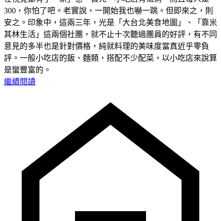
300，你怕了吧。老實說，一開始我也嚇一跳。但即來之，則
安之。印象中，這兩三年，光是「大台北美食地圖」、「靠米
其林生活」這兩個社團，就不止十次聽過團員的好評，有不同
意見的多半也是針對價格，純就料理的美味度當真近乎零負
評。一般小吃店的飯、麵類，搭配不少配菜，以小吃店來說算
是蠻豐富的。
繼續閱讀