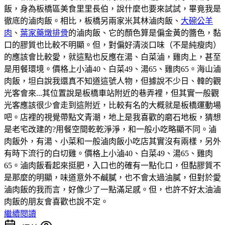
飯，身為板橋區美食里里長伯，說什麼也要來試試，畢竟我是
徹底的滷肉飯。相比，板橋另兩家米其林滷肉飯、
大碗公羊
肉
、
葉家藥燉排骨
的滷肉飯、它的顏色算是偏金黃的醬色，黏
口的膠質也比較不明顯。但，對偏好清淡口味（不是純瘦肉）
的應該會比較愛，就這點也反應在湯、白菜滷，雞肉上，甚至
是用餐環境。價格上小滷40、白菜49、湯65、雞肉65。海山滷
肉飯，坦白說我還真不知道這號人物，但據說不少日、韓的觀
光客會來...其位置說是板橋車站附近的巷弄裡，但其實一般觀
光客應該很少會走到這附近，比較有名的大概就是板橋運動場
吧。店裡的視覺帶點文青潮，地上是我喜歡的磨石地板，猜想
是老宅改建的?用餐空間乾乾淨淨，和一般小吃略顯不同。滷
肉飯外，有湯、小菜和一般滷肉飯小吃店其實沒有兩樣，另外
有時下流行的白切雞。價格上小滷40、白菜49、湯65、雞肉
65。滷肉飯看起來挺肥，入口也的確有一點化口，但黏膠質不
是那麼的明顯，味道意外不鹹膩，也不會太過油膩，但對於愛
滷肉飯的我而言，好像少了一點滿足感。但，也許不好太油滷
肉飯的朋友會喜歡也說不定。
繼續閱讀