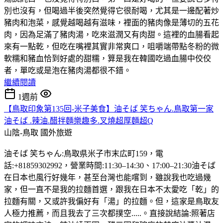
別也沒有，但喝過半後突然覺得它很耐喝，尤其是一邊配著炒
豬肉和泡菜，感覺越喝越有滋味，裡面的豬肉像是薄切的五花
肉，因為足滿了豬肉湯，吃來滋潤又有肉甜。這裡的血腸看起
來有一點乾，但吃在嘴裡其實非常爽口，咀嚼端帶點冬粉的微
軟糯和豬血恰到好處的甜糯，算是我在韓國吃過血腸中佼佼
者，單吃或是泡在豬肉湯都很不錯。
繼續閱讀
1週前
【鳥取印象第135回-米子美食】油そば 笑ちゃん.鳥取第一家
油そば .辣油.醋拌麵樂趣多.叉燒超厚麵超Q
山陰-鳥取
國外旅遊
油そば 笑ちゃん:鳥取県米子市末広町159，電
話:+81859302992，營業時間:11:30–14:30、17:00–21:30油そば
在日本也風行好幾年，甚至台灣也能嚐到，雖說我也吃過幾
家，但一直不是我的拉麵首選，跟我在日本不太愛吃「乾」的
拉麵有關，又或許我偏好有「湯」的拉麵。但，這家是鳥取友
人極力推薦，而且我去了三次都撲空.....。直接說結論:照著店