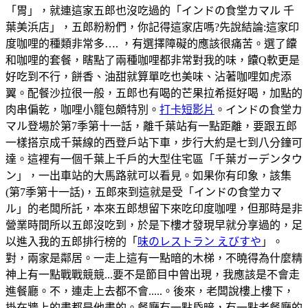
「胃」，就連這家五郎也沒吃過的「インドの食堂カマル 千
葉美浜店」，五郎粉粉們，你記得這家店嗎?先說結論:這家印
度咖哩的種類非常多…. ，有選擇障礙的應該很痛苦。選了饢
和咖哩的套餐，瞎點了兩種咖哩都非常對我的味，饢Q軟更是
好吃到不行，餅香、油甜就算單吃也美味、沾著咖哩如虎添
翼。配餐沙拉很一般，五郎也有喝的芒果拉希挺好喝，加點的
肉串偏乾，咖哩小籠包頗特別。
打卡短影片
。インドの食堂カ
マル登場於第7季第十一話，離千葉站有一點距離，要跟五郎
一樣搭京成千葉線的西登戶站下車，步行大約是七到八分鐘可
達。這裡有一個千葉上千戶的大型住宅區「千葉ガーデンタウ
ン」，一出車站的大馬路就可以看見。如果你有印象，該集
(第7季第十一話)，五郎來到這就是受「インドの食堂カマ
ル」的老闆所託，本來五郎想留下來吃印度咖哩，但那時是非
營業時間所以五郎沒吃到，於是下樓才發現早就分享過的，足
以進入我的五郎排行榜的「
味のレストラン えびすや
」。
對，兩家是鄰居。一走上這有一點暗的木梯，不曉得為什麼精
神上有一點戰戰競競...要不是節目中曾出現，我應該是不會走
進餐廳。不，連走上去都不會.....。後來，老闆說樓上樓下，
掛在牆上的畫都是他畫的。餐廳有一點昏暗，有一點老餐廳的