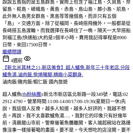
說說五島指的是五島群島，實際上包含了福江島、久賀島、奈
留島、椛島、嵯峨島、黃島、赤島、島山島、蕨小島、前島，
此外無人島男女群島、黑島等等幾個島，而非只有五個
「島」。交通方面，除了從福岡、長崎搭飛機外，一般都是從
長崎搭五島渡輪。而我選擇在長崎住了一晚，隔天一大早搭船
到福江島(快速船)大約是1個半小時，費用我記得單程是8900
日幣，來回17500日幣。
繼續閱讀
4週前
【新北米其林之11-新店美食】超人鱸魚.新年三十年老店.分段
鱸魚湯.滷肉飯.柴燒豬腳.精緻小菜翻身.
滷肉飯/雞肉飯/蝦仁飯
國內旅遊
超人鱸魚(
fb粉絲團
):新北市新店區北新路一段349號，電話:02
2912 4790，營業時間:11:00-14:00/17:00-19:30(星期日一休)先
說，我這個人反骨，越多人知道，越多人好評的，我越不想
去。再說，我不太喜歡鱸魚湯….，我對它的印象只有好幾年
前，清晨龍山寺前，警察催著魚攤離開，客人端起碗站在路邊
像沒事一樣接著喝的畫面。要不是，今天想吃的店沒開，要不