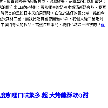
意。最喜歡的是花膠拆魚𡙡，湯濃鮮美，花膠厚Q口感相當好；
尼泊爾岩米口感好特別；雪燕椰皇燉奶凍水嫩清新透爽甜，我喜
說當時代言的是如日中天的周潤發。它位於氹仔的最北端，離如今
米其林三星，而我們吃貨團曾開過4.5次，我個人從二星吃到
口中澳門粵菜的極品。當然位於本島，我們也吃過三四次的「
永
度咖哩口味繁多.超 大烤饢酥軟Q甜