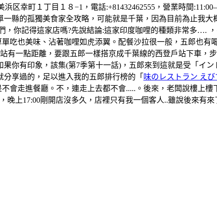
町１丁目１８−1，電話:+81432462555，營業時間:11:00–1
單一縣的孤獨美食家全攻略，可能就是千葉，因為目前為止我大
們，你記得這家店嗎?先說結論:這家印度咖哩的種類非常多….
算單吃也美味、沾著咖哩如虎添翼。配餐沙拉很一般，五郎也有
葉站有一點距離，要跟五郎一樣搭京成千葉線的西登戶站下車，
果你有印象，該集(第7季第十一話)，五郎來到這就是受「イ
就分享過的，足以進入我的五郎排行榜的「
味のレストラン えび
是不會走進餐廳。不，連走上去都不會.....。後來，老闆說樓
晚上17:00剛開店沒多久，店裡只有我一個客人..雖說後來