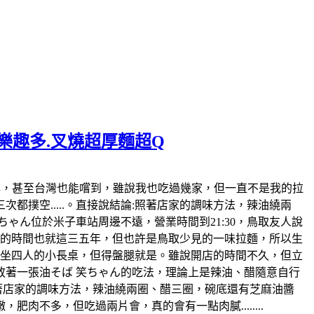
麵樂趣多.叉燒超厚麵超Q
日本也風行好幾年，甚至台灣也能嚐到，雖說我也吃過幾家，但一直不是我的拉
撲空.....。直接說結論:照著店家的調味方法，辣油繞兩
ゃん位於米子車站周邊不遠，營業時間到21:30，鳥取友人說
開店的時間也就這三五年，但也許是鳥取少見的一味拉麵，所以生
各坐四人的小長桌，但得盤腿就是。雖說開店的時間不久，但立
著一張油そば 笑ちゃん的吃法，理論上是辣油、醋隨意自行
照著店家的調味方法，辣油繞兩圈、醋三圈，碗底還有芝麻油醬
不多，但吃過兩片會，真的會有一點肉膩........