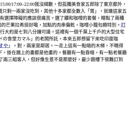
5:00/17:00–22:00我沒細數，但孤獨美食家五郎除了東京都外，
概只剩一兩家沒吃到，其他十多家都全數入「胃」，就連這家五
 ，有選擇障礙的應該很痛苦。選了饢和咖哩的套餐，瞎點了兩種
喝的芒果拉希挺好喝，加點的肉串偏乾，咖哩小籠包頗特別。
打
步行大約是七到八分鐘可達。這裡有一個千葉上千戶的大型住宅
ンドの食堂カマル」的老闆所託，本來五郎想留下來吃印度咖
すや
」。對，兩家是鄰居。一走上這有一點暗的木梯，不曉得
上樓下，掛在牆上的畫都是他畫的。餐廳有一點昏暗，有一點老餐廳
有來了兩三組客人，但好像生意不是那麼好，最少跟樓下很難訂到