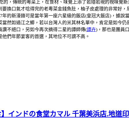
吃的，傳統的粵菜上，在食材、味覺上添了若隱若現的視味覺新
到要換口氣才唸得完的老粵菜金錢魚肚，柚子皮處理的非常好，
07年的新濠鋒可是當年第一座六星級的飯店(皇冠大飯店)，據
當然如過江之鯽，若以台灣人的米其林名單中，肯定是如今仍是
員讚不絕口，另如今再次摘得二星的譚師傳(
譚卉
)，那也是團員
是他們年節宴客的首選，其地位不可謂不高。
食】インドの食堂カマル 千葉美浜店.地道印