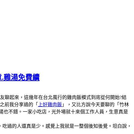
意.雞湯免費續
陣子和美食圈的朋友聊起來，這幾年在台北風行的雞肉飯模式到底從何開始?結
說之前我分享過的「
上好雞肉飯
」，又比方說今天要聊的「竹林
雞湯也不錯。一家小吃店，光外場就十來個工作人員，生意真是
，吃過的人還真是少。感覺上我就是一整個後知後覺。坦白說，