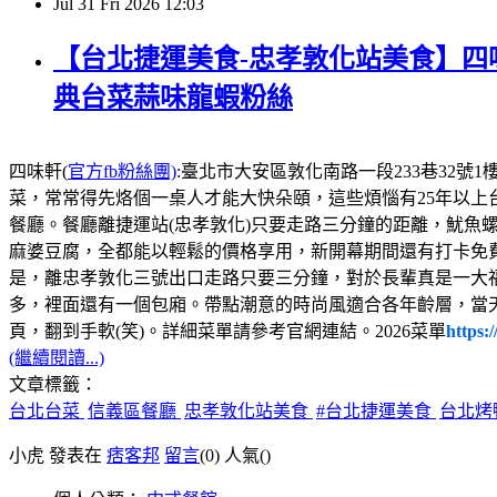
Jul
31
Fri
2026
12:03
【台北捷運美食-忠孝敦化站美食】四味
典台菜蒜味龍蝦粉絲
四味軒(
官方fb粉絲團)
:臺北市大安區敦化南路一段233巷32號1樓，電話:02
菜，常常得先烙個一桌人才能大快朵頤，這些煩惱有25年以上
餐廳。餐廳離捷運站(忠孝敦化)只要走路三分鐘的距離，魷魚
麻婆豆腐，全都能以輕鬆的價格享用，新開幕期間還有打卡免
是，離忠孝敦化三號出口走路只要三分鐘，對於長輩真是一大
多，裡面還有一個包廂。帶點潮意的時尚風適合各年齡層，當
頁，翻到手軟(笑)。詳細菜單請參考官網連結。2026菜單
https:
(繼續閱讀...)
文章標籤：
台北台菜
信義區餐廳
忠孝敦化站美食
#台北捷運美食
台北烤
小虎 發表在
痞客邦
留言
(0)
人氣(
)