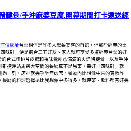
焰豬腱骨/手沖麻婆豆腐.開幕期間打卡還送經
約訂位網址
台菜相信是許多人聚餐宴客的首選，但那些經典的桌
「四味軒」便是適合三五好友、家人就可享受多道經典台菜的好
最愛的台式櫻桃片皮鴨和視味覺創意滿滿的火焰豬腱骨，以及手沖
到離捷運站周邊大空間的餐廳真不是易事，幸好「四味軒」就
剛過一刻，店裡就幾乎坐無虛席。餐廳內比想像中來的寬敝許
。餐廳的料理選擇遠比我想像中多得多，就連茶、飲料都有好幾