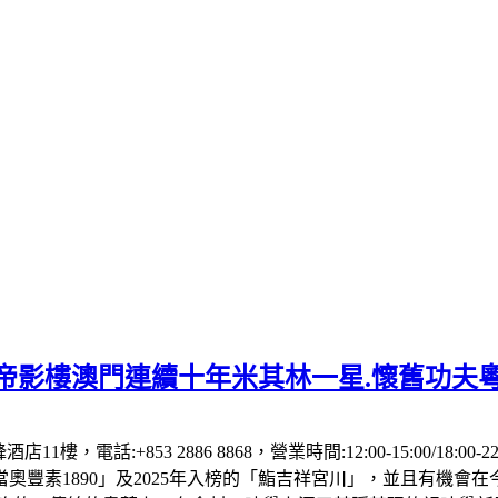
】帝影樓澳門連續十年米其林一星.懷舊功夫
1樓，電話:+853 2886 8868，營業時間:12:00-15:00/18:00
「當奧豐素1890」及2025年入榜的「鮨吉祥宮川」，並且有機