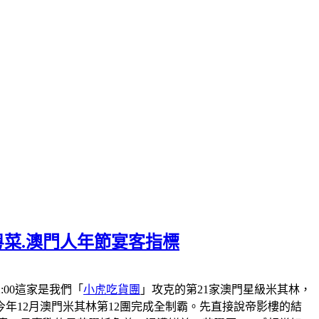
粵菜.澳門人年節宴客指標
-22:00這家是我們「
小虎吃貨團
」攻克的第21家澳門星級米其林，
會在今年12月澳門米其林第12團完成全制霸。先直接說帝影樓的結