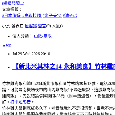
(繼續閱讀...)
文章標籤：
#日本旅遊
#鳥取拉麵
#米子美食
#油そば
小虎 發表在
痞客邦
留言
(0)
人氣(
)
個人分類：
山陰-鳥取
▲top
Jul
29
Wed
2026
20:10
【新北米其林之14-永和美食】竹林雞
竹林雞肉永和總店:234新北市永和區竹林路39巷13號，電話:0289
論，可能是南機場夜市的山內雞肉飯?不過怎麼說，這股雞肉
雞肉飯」。先說結論:銷魂雞飯85元（附半熟蛋包），份量蠻
好。
打卡短影音
。
竹林雞肉飯到底紅多久了，老實說我也不是很清楚，畢竟不常來
這家雞肉飯如果開在我家附近，我應該會三不五時就往這跑。