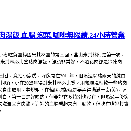
湯飯.血腸.泡菜.咖啡無限續.24小時營業
林第11回，這也是我們小虎吃貨團韓國米其林團的第三回，釜山米其林則是第一次，
人的米其林必比登豬肉湯飯，湯頭非常好，不過豬肉都是冷凍肉
짓간，意指小廚房，好像開在2011年，但迅速以熬兩天的純白
時)，更在2025年得到米其林必比登。用餐環境相較一些豬肉
自由取用。老規矩，在韓國吃飯就是要弄得滿滿一桌(笑)，這
別白，第一口是好喝的，但要說它多特別也沒有，但喝過半後突
來滋潤又有肉甜。這裡的血腸看起來有一點乾，但吃在嘴裡其實
。