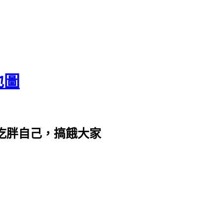
地圖
com。吃胖自己，搞餓大家