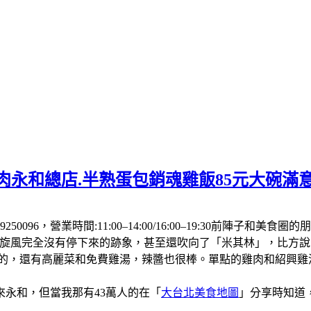
肉永和總店.半熟蛋包銷魂雞飯85元大碗滿
250096，營業時間:11:00–14:00/16:00–19:30前
飯旋風完全沒有停下來的跡象，甚至還吹向了「米其林」，比方
厚的，還有高麗菜和免費雞湯，辣醬也很棒。單點的雞肉和紹興
永和，但當我那有43萬人的在「
大台北美食地圖
」分享時知道