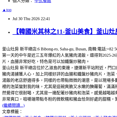
個人分類：
中式餐館
▲top
Jul
30
Thu
2026
22:41
【韓國米其林之11-釜山美食】釜山灶房
釜山灶房 新平總店:6 Bibong-ro, Saha-gu, Busan,
第一天的中午是近三五年爆紅的人氣豬肉湯飯，還得到2025
片，血腸非常好吃，特色是可以加鐵盤炒豬肉。
釜山灶房 新平總店位於乙淑島的東邊，捷運新平站附近，門口
豬肉湯擄獲人心，加上同樣好評的血腸和鐵盤炒豬肉片，泡菜、咖
湯飯的老店舒適得多，同樣的也帶點微微的潮意，是以現場多
裡的泡菜蠻對我的味，尤其是這碗爽脆又水嫩的醃蘿蔔，滿滿
然覺得它很耐喝，尤其是一邊配著炒豬肉和泡菜，感覺越喝越
非常爽口，咀嚼端帶點冬粉的微軟糯和豬血恰到好處的甜糯，
(繼續閱讀...)
文章標籤：