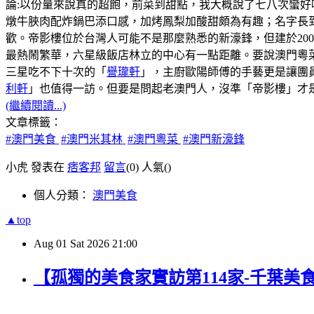
論:以份量來說真的超飽，前菜到甜點，我大概說了七八次蠻好
燉牛脥肉配炸鍋巴添口感，加烤鳳梨加酸甜頗為有趣；名字長
歡。帝影樓位於台灣人可能不是那麼熟悉的新濠鋒，但建於20
最熱鬧繁華，六星級飯店林立的中心有一點距離。要說澳門粵菜
三星吃不下十次的「
譽瓏軒
」，主廚歐陽師傅的手藝更是讓團
利軒
」也值得一訪。但要是問起老澳門人，沒準「帝影樓」才
(繼續閱讀...)
文章標籤：
#澳門美食
#澳門米其林
#澳門粵菜
#澳門新濠鋒
小虎 發表在
痞客邦
留言
(0)
人氣(
)
個人分類：
澳門美食
▲top
Aug
01
Sat
2026
21:00
【孤獨的美食家實訪第114家-千葉美