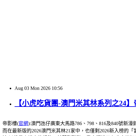
Aug
03
Mon
2026
10:56
【小虎吃貨團-澳門米其林系列之24
帝影樓(
官網
):澳門氹仔廣東大馬路786、798、816及840號新濠鋒酒店1
而在最新版的2026澳門米其林21家中，也僅剩2026新入榜的