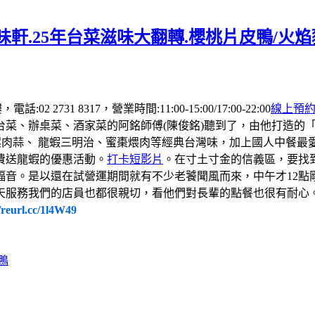
軒.25年台菜滋味大翻轉.櫻桃片皮鴨/火
 2731 8317，營業時間:11:00-15:00/17:00-22:00
線上預
台菜、辦桌菜、酒家菜的阿銘師傅(陳俊銘)聽到了，由他打造的
螺肉蒜、 龍蝦三明治、蜜棗煨肉等經典台灣味，加上國人中餐
費送龍蝦的優惠活動。
打卡短影片
。在寸土寸金的信義區，要找
福音。是以還在試營運期間就有不少老饕聞風而來，中午才12點
天服務我們的店員也都很親切，看他們對長輩的點餐也很有耐心
//reurl.cc/1l4W49
鴨