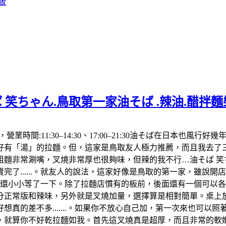
飯
 笑ちゃん.鳥取第一家油そば .辣油.醋拌
992，營業時間:11:30–14:30、17:00–21:30油そば在
「湯」的拉麵。但，這家是鳥取友人極力推薦，而且我去了三次都
麵非常涮嘴，叉燒非常厚也很夠味，但辣的我不行…油そば 笑ち
了......。就友人的說法，這家好像是鳥取的第一家，雖說
，還小小等了一下。除了拉麵店慣有的板前，後面還有一個可以
分正常版和辣味，另外就是叉燒加量，選擇算是相對簡單。桌上放
真的差不多.......。如果你不放心自己加，第一次來也可以
算你不好乾拉麵如我。首先這叉燒真是超厚，而且非常的軟嫩，肥肉