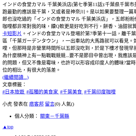
インドの食堂カマル 千葉美浜店(第七季第11話):千葉県千葉市美浜区幸
跑最勤的應該是千葉，又或者是神奈川。是以如果要整理一篇
郎也沒吃過的「インドの食堂カマル 千葉美浜店」，五郎粉粉
咖哩都非常對我的味，饢Q軟更是好吃到不行，餅香、油甜就
卡短影片
。インドの食堂カマル登場於第7季第十一話，離千
區「千葉ガーデンタウン」，一出車站的大馬路就可以看見。如
哩，但那時是非營業時間所以五郎沒吃到，於是下樓才發現早
為什麼精神上有一點戰戰競競...要不是節目中曾出現，我應該
的問題，但又不像是霉味，也許可以形容成印度人的體味?當時，
位的相比，有很大的落差。
(繼續閱讀...)
文章標籤：
#日本旅遊
#孤獨的美食家
#千葉美食
#千葉印度咖哩
小虎 發表在
痞客邦
留言
(0)
人氣(
)
個人分類：
關東－千葉縣
▲top