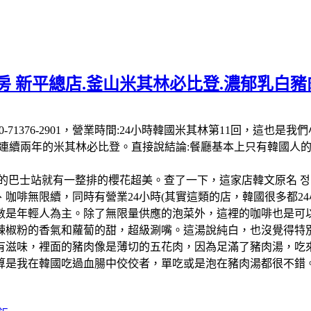
 新平總店.釜山米其林必比登.濃郁乳白豬肉
 南韓:電話:+82 50-71376-2901，營業時間:24小時韓國米其
-26連續兩年的米其林必比登。直接說結論:餐廳基本上只有韓國
的巴士站就有一整排的櫻花超美。查了一下，這家店韓文原名 정
啡無限續，同時有營業24小時(其實這類的店，韓國很多都24小
數是年輕人為主。除了無限量供應的泡菜外，這裡的咖啡也是可以
辣椒粉的香氣和蘿蔔的甜，超級涮嘴。這湯說純白，也沒覺得特
有滋味，裡面的豬肉像是薄切的五花肉，因為足滿了豬肉湯，吃
算是我在韓國吃過血腸中佼佼者，單吃或是泡在豬肉湯都很不錯