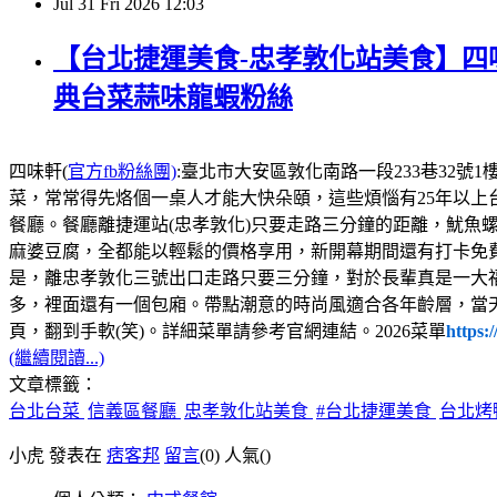
Jul
31
Fri
2026
12:03
【台北捷運美食-忠孝敦化站美食】四味
典台菜蒜味龍蝦粉絲
四味軒(
官方fb粉絲團)
:臺北市大安區敦化南路一段233巷32號1樓，電話:02
菜，常常得先烙個一桌人才能大快朵頤，這些煩惱有25年以上
餐廳。餐廳離捷運站(忠孝敦化)只要走路三分鐘的距離，魷魚
麻婆豆腐，全都能以輕鬆的價格享用，新開幕期間還有打卡免
是，離忠孝敦化三號出口走路只要三分鐘，對於長輩真是一大
多，裡面還有一個包廂。帶點潮意的時尚風適合各年齡層，當
頁，翻到手軟(笑)。詳細菜單請參考官網連結。2026菜單
https:
(繼續閱讀...)
文章標籤：
台北台菜
信義區餐廳
忠孝敦化站美食
#台北捷運美食
台北烤
小虎 發表在
痞客邦
留言
(0)
人氣(
)