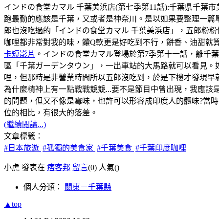
インドの食堂カマル 千葉美浜店(第七季第11話):千葉県千葉市美浜区幸
跑最勤的應該是千葉，又或者是神奈川。是以如果要整理一篇
郎也沒吃過的「インドの食堂カマル 千葉美浜店」，五郎粉粉
咖哩都非常對我的味，饢Q軟更是好吃到不行，餅香、油甜就
卡短影片
。インドの食堂カマル登場於第7季第十一話，離千
區「千葉ガーデンタウン」，一出車站的大馬路就可以看見。如
哩，但那時是非營業時間所以五郎沒吃到，於是下樓才發現早
為什麼精神上有一點戰戰競競...要不是節目中曾出現，我應該
的問題，但又不像是霉味，也許可以形容成印度人的體味?當時，
位的相比，有很大的落差。
(繼續閱讀...)
文章標籤：
#日本旅遊
#孤獨的美食家
#千葉美食
#千葉印度咖哩
小虎 發表在
痞客邦
留言
(0)
人氣(
)
個人分類：
關東－千葉縣
▲top