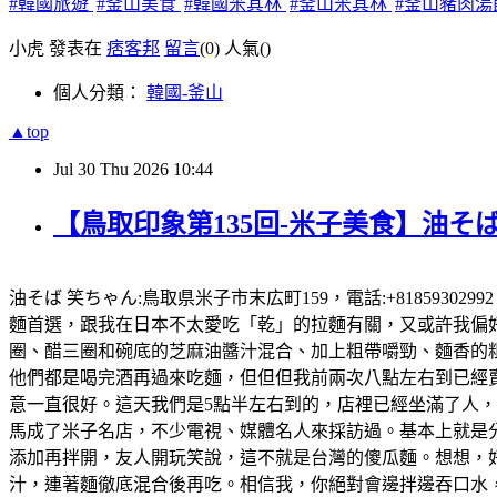
#韓國旅遊
#釜山美食
#韓國米其林
#釜山米其林
#釜山豬肉湯
小虎 發表在
痞客邦
留言
(0)
人氣(
)
個人分類：
韓國-釜山
▲top
Jul
30
Thu
2026
10:44
【鳥取印象第135回-米子美食】油そば
油そば 笑ちゃん:鳥取県米子市末広町159，電話:+81859302
麵首選，跟我在日本不太愛吃「乾」的拉麵有關，又或許我偏好有
圈、醋三圈和碗底的芝麻油醬汁混合、加上粗帶嚼勁、麵香的粗
他們都是喝完酒再過來吃麵，但但但我前兩次八點左右到已經賣完
意一直很好。這天我們是5點半左右到的，店裡已經坐滿了人
馬成了米子名店，不少電視、媒體名人來採訪過。基本上就是
添加再拌開，友人開玩笑說，這不就是台灣的傻瓜麵。想想，好想
汁，連著麵徹底混合後再吃。相信我，你絕對會邊拌邊吞口水，就