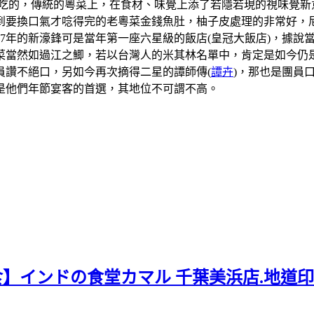
吃的，傳統的粵菜上，在食材、味覺上添了若隱若現的視味覺新
到要換口氣才唸得完的老粵菜金錢魚肚，柚子皮處理的非常好，
07年的新濠鋒可是當年第一座六星級的飯店(皇冠大飯店)，據
當然如過江之鯽，若以台灣人的米其林名單中，肯定是如今仍是
員讚不絕口，另如今再次摘得二星的譚師傳(
譚卉
)，那也是團員
是他們年節宴客的首選，其地位不可謂不高。
食】インドの食堂カマル 千葉美浜店.地道印