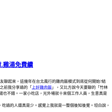
意.雞湯免費續
陣子和美食圈的朋友聊起來，這幾年在台北風行的雞肉飯模式到底從何開始?結
說之前我分享過的「
上好雞肉飯
」，又比方說今天要聊的「竹林
雞湯也不錯。一家小吃店，光外場就十來個工作人員，生意真是
，吃過的人還真是少。感覺上我就是一整個後知後覺。坦白說，