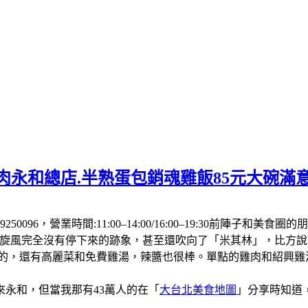
肉永和總店.半熟蛋包銷魂雞飯85元大碗滿
250096，營業時間:11:00–14:00/16:00–19:30前
飯旋風完全沒有停下來的跡象，甚至還吹向了「米其林」，比方
厚的，還有高麗菜和免費雞湯，辣醬也很棒。單點的雞肉和紹興
永和，但當我那有43萬人的在「
大台北美食地圖
」分享時知道