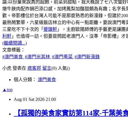
論:以份量來說真的超飽，前菜到甜點，我大概說了七八次蠻好
燉牛脥肉配炸鍋巴添口感，加烤鳳梨加酸甜頗為有趣；名字長
歡。帝影樓位於台灣人可能不是那麼熟悉的新濠鋒，但建於20
最熱鬧繁華，六星級飯店林立的中心有一點距離。要說澳門粵菜
三星吃不下十次的「
譽瓏軒
」，主廚歐陽師傅的手藝更是讓團
利軒
」也值得一訪。但要是問起老澳門人，沒準「帝影樓」才
(繼續閱讀...)
文章標籤：
#澳門美食
#澳門米其林
#澳門粵菜
#澳門新濠鋒
小虎 發表在
痞客邦
留言
(0)
人氣(
)
個人分類：
澳門美食
▲top
Aug
01
Sat
2026
21:00
【孤獨的美食家實訪第114家-千葉美