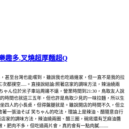
麵樂趣多.叉燒超厚麵超Q
日本也風行好幾年，甚至台灣也能嚐到，雖說我也吃過幾家，但一直不是我的拉
撲空.....。直接說結論:照著店家的調味方法，辣油繞兩
ゃん位於米子車站周邊不遠，營業時間到21:30，鳥取友人說
開店的時間也就這三五年，但也許是鳥取少見的一味拉麵，所以生
各坐四人的小長桌，但得盤腿就是。雖說開店的時間不久，但立
著一張油そば 笑ちゃん的吃法，理論上是辣油、醋隨意自行
照著店家的調味方法，辣油繞兩圈、醋三圈，碗底還有芝麻油醬
不多，但吃過兩片會，真的會有一點肉膩........