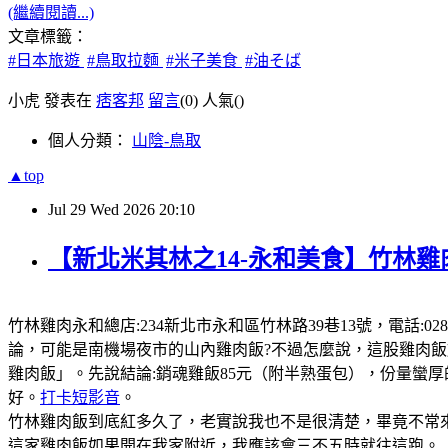
(繼續閱讀...)
文章標籤：
#日本旅遊
#鳥取拉麵
#米子美食
#油そば
小虎 發表在
痞客邦
留言
(0)
人氣(
)
個人分類：
山陰-鳥取
▲top
Jul
29
Wed
2026
20:10
【新北米其林之14-永和美食】竹林雞
竹林雞肉永和總店:234新北市永和區竹林路39巷13號，電話:0289
論，可能是南機場夜市的山內雞肉飯?不過怎麼說，這股雞肉
雞肉飯」。先說結論:銷魂雞飯85元（附半熟蛋包），份量蠻
好。
打卡短影音
。
竹林雞肉飯到底紅多久了，老實說我也不是很清楚，畢竟不常來
這家雞肉飯如果開在我家附近，我應該會三不五時就往這跑。