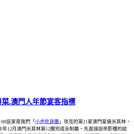
粵菜.澳門人年節宴客指標
-22:00這家是我們「
小虎吃貨團
」攻克的第21家澳門星級米其林，
會在今年12月澳門米其林第12團完成全制霸。先直接說帝影樓的結