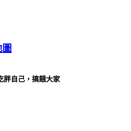
地圖
com。吃胖自己，搞餓大家