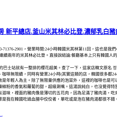
 新平總店.釜山米其林必比登.濃郁乳白豬肉
 南韓:電話:+82 50-71376-2901，營業時間:24小時韓國米其
-26連續兩年的米其林必比登。直接說結論:餐廳基本上只有韓國
的巴士站就有一整排的櫻花超美。查了一下，這家店韓文原名 정
啡無限續，同時有營業24小時(其實這類的店，韓國很多都24小
數是年輕人為主。除了無限量供應的泡菜外，這裡的咖啡也是可以
辣椒粉的香氣和蘿蔔的甜，超級涮嘴。這湯說純白，也沒覺得特
有滋味，裡面的豬肉像是薄切的五花肉，因為足滿了豬肉湯，吃
算是我在韓國吃過血腸中佼佼者，單吃或是泡在豬肉湯都很不錯