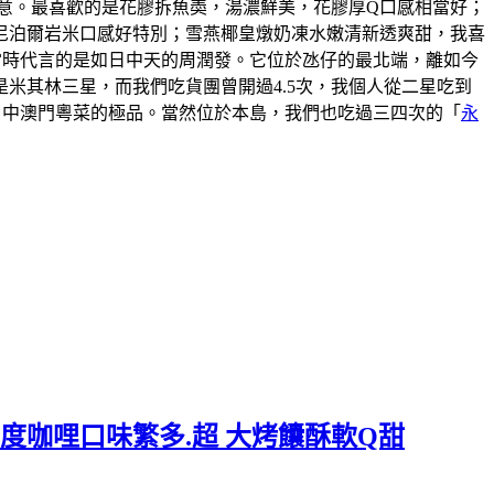
意。最喜歡的是花膠拆魚𡙡，湯濃鮮美，花膠厚Q口感相當好；
尼泊爾岩米口感好特別；雪燕椰皇燉奶凍水嫩清新透爽甜，我喜
說當時代言的是如日中天的周潤發。它位於氹仔的最北端，離如今
米其林三星，而我們吃貨團曾開過4.5次，我個人從二星吃到
口中澳門粵菜的極品。當然位於本島，我們也吃過三四次的「
永
度咖哩口味繁多.超 大烤饢酥軟Q甜