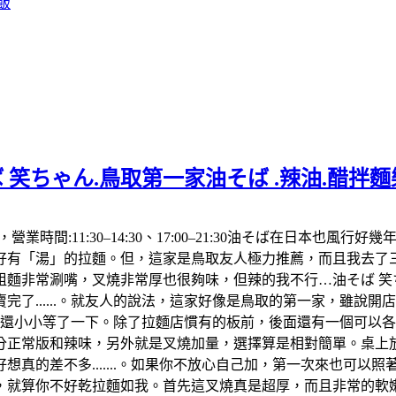
飯
 笑ちゃん.鳥取第一家油そば .辣油.醋拌
992，營業時間:11:30–14:30、17:00–21:30油そば在
「湯」的拉麵。但，這家是鳥取友人極力推薦，而且我去了三次都
麵非常涮嘴，叉燒非常厚也很夠味，但辣的我不行…油そば 笑ち
了......。就友人的說法，這家好像是鳥取的第一家，雖說
，還小小等了一下。除了拉麵店慣有的板前，後面還有一個可以
分正常版和辣味，另外就是叉燒加量，選擇算是相對簡單。桌上放
真的差不多.......。如果你不放心自己加，第一次來也可以
算你不好乾拉麵如我。首先這叉燒真是超厚，而且非常的軟嫩，肥肉