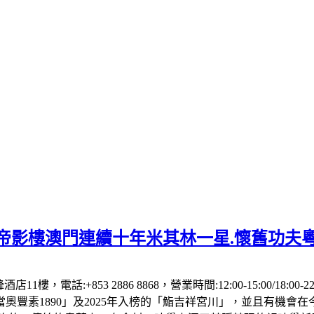
】帝影樓澳門連續十年米其林一星.懷舊功夫
1樓，電話:+853 2886 8868，營業時間:12:00-15:00/18:00
「當奧豐素1890」及2025年入榜的「鮨吉祥宮川」，並且有機