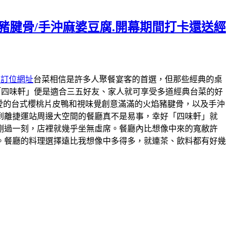
焰豬腱骨/手沖麻婆豆腐.開幕期間打卡還送經
約訂位網址
台菜相信是許多人聚餐宴客的首選，但那些經典的桌
「四味軒」便是適合三五好友、家人就可享受多道經典台菜的好
最愛的台式櫻桃片皮鴨和視味覺創意滿滿的火焰豬腱骨，以及手沖
到離捷運站周邊大空間的餐廳真不是易事，幸好「四味軒」就
剛過一刻，店裡就幾乎坐無虛席。餐廳內比想像中來的寬敝許
。餐廳的料理選擇遠比我想像中多得多，就連茶、飲料都有好幾