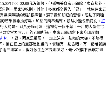
5:00/17:00–22:00我沒細數，但孤獨美食家五郎除了東京都外，
概只剩一兩家沒吃到，其他十多家都全數入「胃」，就連這家五
 ，有選擇障礙的應該很痛苦。選了饢和咖哩的套餐，瞎點了兩種
喝的芒果拉希挺好喝，加點的肉串偏乾，咖哩小籠包頗特別。
打
步行大約是七到八分鐘可達。這裡有一個千葉上千戶的大型住宅
ンドの食堂カマル」的老闆所託，本來五郎想留下來吃印度咖
すや
」。對，兩家是鄰居。一走上這有一點暗的木梯，不曉得
上樓下，掛在牆上的畫都是他畫的。餐廳有一點昏暗，有一點老餐廳
有來了兩三組客人，但好像生意不是那麼好，最少跟樓下很難訂到