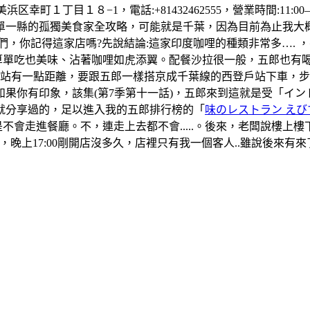
町１丁目１８−1，電話:+81432462555，營業時間:11:00–1
單一縣的孤獨美食家全攻略，可能就是千葉，因為目前為止我大
們，你記得這家店嗎?先說結論:這家印度咖哩的種類非常多….
算單吃也美味、沾著咖哩如虎添翼。配餐沙拉很一般，五郎也有
葉站有一點距離，要跟五郎一樣搭京成千葉線的西登戶站下車，
果你有印象，該集(第7季第十一話)，五郎來到這就是受「イ
就分享過的，足以進入我的五郎排行榜的「
味のレストラン えび
是不會走進餐廳。不，連走上去都不會.....。後來，老闆說樓
晚上17:00剛開店沒多久，店裡只有我一個客人..雖說後來