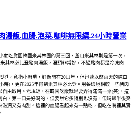
湯飯.血腸.泡菜.咖啡無限續.24小時營業
林第11回，這也是我們小虎吃貨團韓國米其林團的第三回，釜山米其林則是第一次，
人的米其林必比登豬肉湯飯，湯頭非常好，不過豬肉都是冷凍肉
짓간，意指小廚房，好像開在2011年，但迅速以熬兩天的純白
時)，更在2025年得到米其林必比登。用餐環境相較一些豬肉
自由取用。老規矩，在韓國吃飯就是要弄得滿滿一桌(笑)，這
別白，第一口是好喝的，但要說它多特別也沒有，但喝過半後突
來滋潤又有肉甜。這裡的血腸看起來有一點乾，但吃在嘴裡其實
。