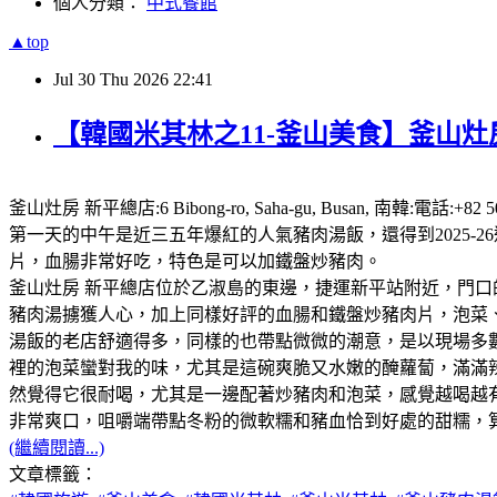
個人分類：
中式餐館
▲top
Jul
30
Thu
2026
22:41
【韓國米其林之11-釜山美食】釜山灶房
釜山灶房 新平總店:6 Bibong-ro, Saha-gu, Busan,
第一天的中午是近三五年爆紅的人氣豬肉湯飯，還得到2025
片，血腸非常好吃，特色是可以加鐵盤炒豬肉。
釜山灶房 新平總店位於乙淑島的東邊，捷運新平站附近，門口
豬肉湯擄獲人心，加上同樣好評的血腸和鐵盤炒豬肉片，泡菜、咖
湯飯的老店舒適得多，同樣的也帶點微微的潮意，是以現場多
裡的泡菜蠻對我的味，尤其是這碗爽脆又水嫩的醃蘿蔔，滿滿
然覺得它很耐喝，尤其是一邊配著炒豬肉和泡菜，感覺越喝越
非常爽口，咀嚼端帶點冬粉的微軟糯和豬血恰到好處的甜糯，
(繼續閱讀...)
文章標籤：