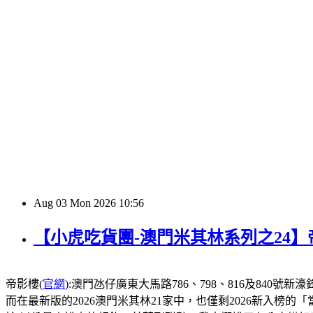
Aug
03
Mon
2026
10:56
【小虎吃貨團-澳門米其林系列之24
帝影樓(
官網
):澳門氹仔廣東大馬路786、798、816及840號新濠鋒酒店1
而在最新版的2026澳門米其林21家中，也僅剩2026新入榜的