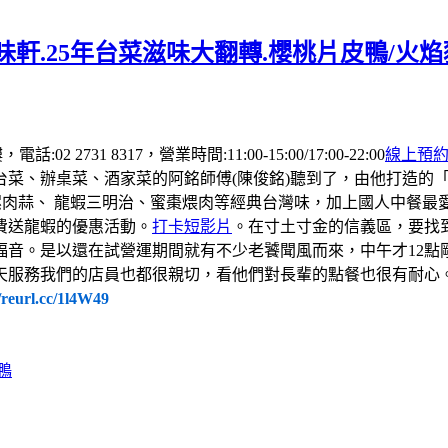
軒.25年台菜滋味大翻轉.櫻桃片皮鴨/火
 2731 8317，營業時間:11:00-15:00/17:00-22:00
線上預
台菜、辦桌菜、酒家菜的阿銘師傅(陳俊銘)聽到了，由他打造的
螺肉蒜、 龍蝦三明治、蜜棗煨肉等經典台灣味，加上國人中餐
費送龍蝦的優惠活動。
打卡短影片
。在寸土寸金的信義區，要找
福音。是以還在試營運期間就有不少老饕聞風而來，中午才12點
天服務我們的店員也都很親切，看他們對長輩的點餐也很有耐心
//reurl.cc/1l4W49
鴨