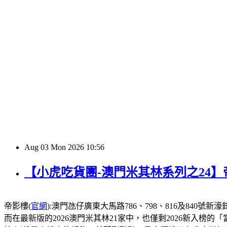
Aug
03
Mon
2026
10:56
【小虎吃貨團-澳門米其林系列之24
帝影樓(
官網
):澳門氹仔廣東大馬路786、798、816及840號新濠鋒酒店1
而在最新版的2026澳門米其林21家中，也僅剩2026新入榜的