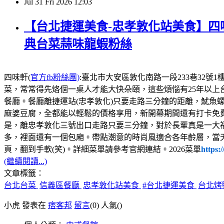
Jul
31
Fri
2026
12:03
【台北捷運美食-忠孝敦化站美食】四味
典台菜蒜味龍蝦粉絲
四味軒(
官方fb粉絲團)
:臺北市大安區敦化南路一段233巷32號1樓，電話:02
菜，常常得先烙個一桌人才能大快朵頤，這些煩惱有25年以上
餐廳。餐廳離捷運站(忠孝敦化)只要走路三分鐘的距離，魷魚
麻婆豆腐，全都能以輕鬆的價格享用，新開幕期間還有打卡免
是，離忠孝敦化三號出口走路只要三分鐘，對於長輩真是一大
多，裡面還有一個包廂。帶點潮意的時尚風適合各年齡層，當
頁，翻到手軟(笑)。詳細菜單請參考官網連結。2026菜單
https:
(繼續閱讀...)
文章標籤：
台北台菜
信義區餐廳
忠孝敦化站美食
#台北捷運美食
台北烤
小虎 發表在
痞客邦
留言
(0)
人氣(
)