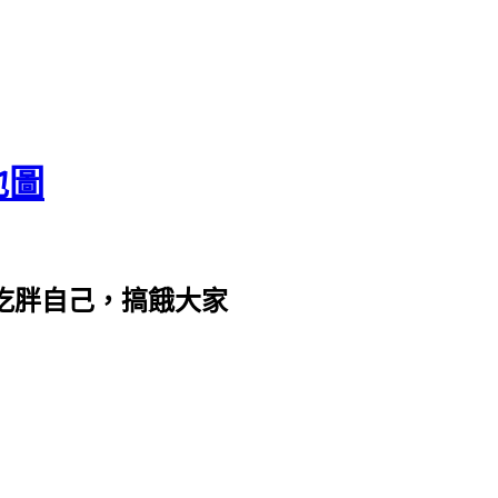
地圖
com。吃胖自己，搞餓大家