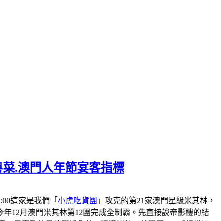
粵菜.澳門人年節宴客指標
-22:00這家是我們「
小虎吃貨團
」攻克的第21家澳門星級米其林，
會在今年12月澳門米其林第12團完成全制霸。先直接說帝影樓的結