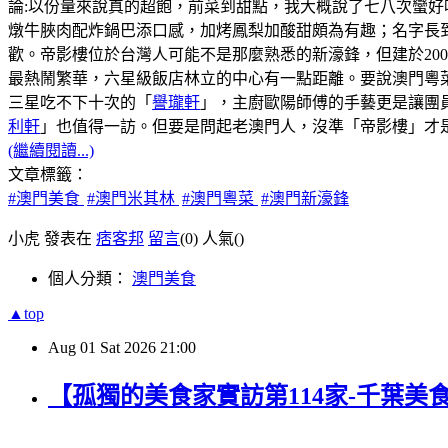
論:以份量來說真的超飽，前菜到甜點，我大概說了七八次蠻好
燉牛脥肉配炸鍋巴添口感，加烤鳳梨加酸甜頗為有趣；名字長
歡。帝影樓位於台灣人可能不是那麼熟悉的新濠鋒，但建於20
最熱鬧繁華，六星級飯店林立的中心有一點距離。要說澳門粵菜
三星吃不下十次的「
譽瓏軒
」，主廚歐陽師傅的手藝更是讓團
利軒
」也值得一訪。但要是問起老澳門人，沒準「帝影樓」才
(繼續閱讀...)
文章標籤：
#澳門美食
#澳門米其林
#澳門粵菜
#澳門新濠鋒
小虎 發表在
痞客邦
留言
(0)
人氣(
)
個人分類：
澳門美食
▲top
Aug
01
Sat
2026
21:00
【孤獨的美食家實訪第114家-千葉美