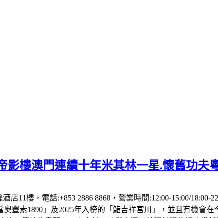
】帝影樓澳門連續十年米其林一星.懷舊功夫
1樓，電話:+853 2886 8868，營業時間:12:00-15:00/18:00
「當奧豐素1890」及2025年入榜的「鮨吉祥宮川」，並且有機