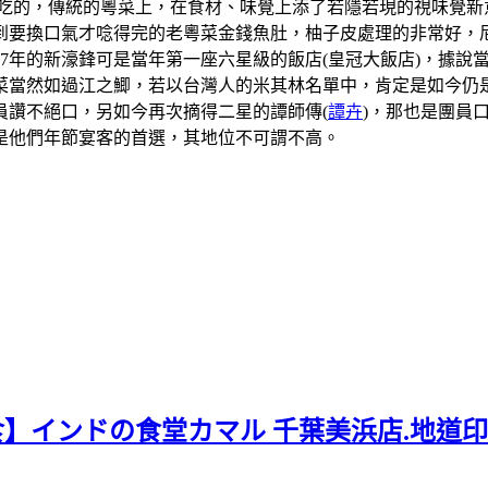
吃的，傳統的粵菜上，在食材、味覺上添了若隱若現的視味覺新
到要換口氣才唸得完的老粵菜金錢魚肚，柚子皮處理的非常好，
07年的新濠鋒可是當年第一座六星級的飯店(皇冠大飯店)，據
當然如過江之鯽，若以台灣人的米其林名單中，肯定是如今仍是
員讚不絕口，另如今再次摘得二星的譚師傳(
譚卉
)，那也是團員
是他們年節宴客的首選，其地位不可謂不高。
食】インドの食堂カマル 千葉美浜店.地道印