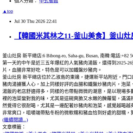
個人分類：
中式餐館
▲top
Jul
30
Thu
2026
22:41
【韓國米其林之11-釜山美食】釜山灶房
釜山灶房 新平總店:6 Bibong-ro, Saha-gu, Busan,
第一天的中午是近三五年爆紅的人氣豬肉湯飯，還得到2025
片，血腸非常好吃，特色是可以加鐵盤炒豬肉。
釜山灶房 新平總店位於乙淑島的東邊，捷運新平站附近，門口
豬肉湯擄獲人心，加上同樣好評的血腸和鐵盤炒豬肉片，泡菜、咖
湯飯的老店舒適得多，同樣的也帶點微微的潮意，是以現場多
裡的泡菜蠻對我的味，尤其是這碗爽脆又水嫩的醃蘿蔔，滿滿
然覺得它很耐喝，尤其是一邊配著炒豬肉和泡菜，感覺越喝越
非常爽口，咀嚼端帶點冬粉的微軟糯和豬血恰到好處的甜糯，
(繼續閱讀...)
文章標籤：