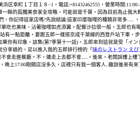
町１丁目１８−1，電話:+81432462555，營業時間:11:00–1
單一縣的孤獨美食家全攻略，可能就是千葉，因為目前為止我大
們，你記得這家店嗎?先說結論:這家印度咖哩的種類非常多….
算單吃也美味、沾著咖哩如虎添翼。配餐沙拉很一般，五郎也有
葉站有一點距離，要跟五郎一樣搭京成千葉線的西登戶站下車，
果你有印象，該集(第7季第十一話)，五郎來到這就是受「イ
就分享過的，足以進入我的五郎排行榜的「
味のレストラン えび
是不會走進餐廳。不，連走上去都不會.....。後來，老闆說樓
晚上17:00剛開店沒多久，店裡只有我一個客人..雖說後來