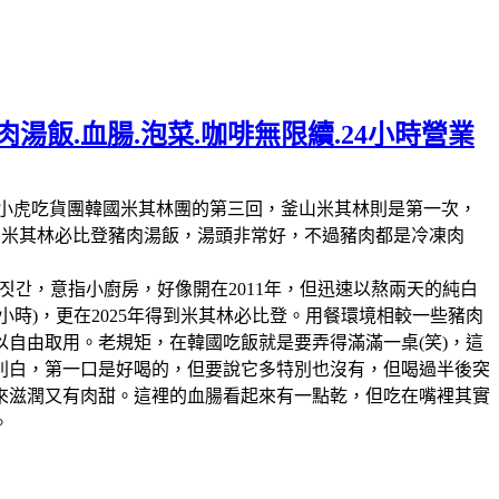
湯飯.血腸.泡菜.咖啡無限續.24小時營業
林第11回，這也是我們小虎吃貨團韓國米其林團的第三回，釜山米其林則是第一次，
人的米其林必比登豬肉湯飯，湯頭非常好，不過豬肉都是冷凍肉
짓간，意指小廚房，好像開在2011年，但迅速以熬兩天的純白
時)，更在2025年得到米其林必比登。用餐環境相較一些豬肉
自由取用。老規矩，在韓國吃飯就是要弄得滿滿一桌(笑)，這
別白，第一口是好喝的，但要說它多特別也沒有，但喝過半後突
來滋潤又有肉甜。這裡的血腸看起來有一點乾，但吃在嘴裡其實
。