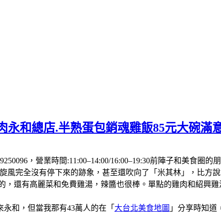
肉永和總店.半熟蛋包銷魂雞飯85元大碗滿
250096，營業時間:11:00–14:00/16:00–19:30前
飯旋風完全沒有停下來的跡象，甚至還吹向了「米其林」，比方
厚的，還有高麗菜和免費雞湯，辣醬也很棒。單點的雞肉和紹興
永和，但當我那有43萬人的在「
大台北美食地圖
」分享時知道