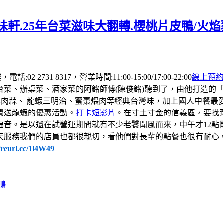
軒.25年台菜滋味大翻轉.櫻桃片皮鴨/火
 2731 8317，營業時間:11:00-15:00/17:00-22:00
線上預
台菜、辦桌菜、酒家菜的阿銘師傅(陳俊銘)聽到了，由他打造的
螺肉蒜、 龍蝦三明治、蜜棗煨肉等經典台灣味，加上國人中餐
費送龍蝦的優惠活動。
打卡短影片
。在寸土寸金的信義區，要找
福音。是以還在試營運期間就有不少老饕聞風而來，中午才12點
天服務我們的店員也都很親切，看他們對長輩的點餐也很有耐心
//reurl.cc/1l4W49
鴨