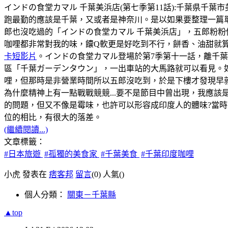
インドの食堂カマル 千葉美浜店(第七季第11話):千葉県千葉市美浜区幸
跑最勤的應該是千葉，又或者是神奈川。是以如果要整理一篇
郎也沒吃過的「インドの食堂カマル 千葉美浜店」，五郎粉粉
咖哩都非常對我的味，饢Q軟更是好吃到不行，餅香、油甜就
卡短影片
。インドの食堂カマル登場於第7季第十一話，離千
區「千葉ガーデンタウン」，一出車站的大馬路就可以看見。如
哩，但那時是非營業時間所以五郎沒吃到，於是下樓才發現早
為什麼精神上有一點戰戰競競...要不是節目中曾出現，我應該
的問題，但又不像是霉味，也許可以形容成印度人的體味?當時，
位的相比，有很大的落差。
(繼續閱讀...)
文章標籤：
#日本旅遊
#孤獨的美食家
#千葉美食
#千葉印度咖哩
小虎 發表在
痞客邦
留言
(0)
人氣(
)
個人分類：
關東－千葉縣
▲top