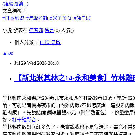
(繼續閱讀...)
文章標籤：
#日本旅遊
#鳥取拉麵
#米子美食
#油そば
小虎 發表在
痞客邦
留言
(0)
人氣(
)
個人分類：
山陰-鳥取
▲top
Jul
29
Wed
2026
20:10
【新北米其林之14-永和美食】竹林雞
竹林雞肉永和總店:234新北市永和區竹林路39巷13號，電話:0289
論，可能是南機場夜市的山內雞肉飯?不過怎麼說，這股雞肉
雞肉飯」。先說結論:銷魂雞飯85元（附半熟蛋包），份量蠻
好。
打卡短影音
。
竹林雞肉飯到底紅多久了，老實說我也不是很清楚，畢竟不常來
這家雞肉飯如果開在我家附近，我應該會三不五時就往這跑。