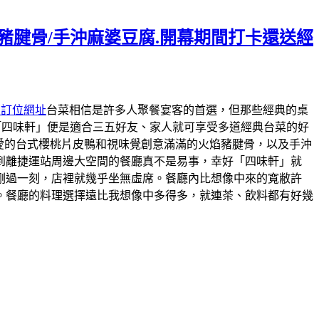
焰豬腱骨/手沖麻婆豆腐.開幕期間打卡還送經
約訂位網址
台菜相信是許多人聚餐宴客的首選，但那些經典的桌
「四味軒」便是適合三五好友、家人就可享受多道經典台菜的好
最愛的台式櫻桃片皮鴨和視味覺創意滿滿的火焰豬腱骨，以及手沖
到離捷運站周邊大空間的餐廳真不是易事，幸好「四味軒」就
剛過一刻，店裡就幾乎坐無虛席。餐廳內比想像中來的寬敝許
。餐廳的料理選擇遠比我想像中多得多，就連茶、飲料都有好幾