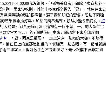
5:00/17:00–22:00我沒細數，但孤獨美食家五郎除了東京都外，
概只剩一兩家沒吃到，其他十多家都全數入「胃」，就連這家五
 ，有選擇障礙的應該很痛苦。選了饢和咖哩的套餐，瞎點了兩種
喝的芒果拉希挺好喝，加點的肉串偏乾，咖哩小籠包頗特別。
打
步行大約是七到八分鐘可達。這裡有一個千葉上千戶的大型住宅
ンドの食堂カマル」的老闆所託，本來五郎想留下來吃印度咖
すや
」。對，兩家是鄰居。一走上這有一點暗的木梯，不曉得
上樓下，掛在牆上的畫都是他畫的。餐廳有一點昏暗，有一點老餐廳
有來了兩三組客人，但好像生意不是那麼好，最少跟樓下很難訂到