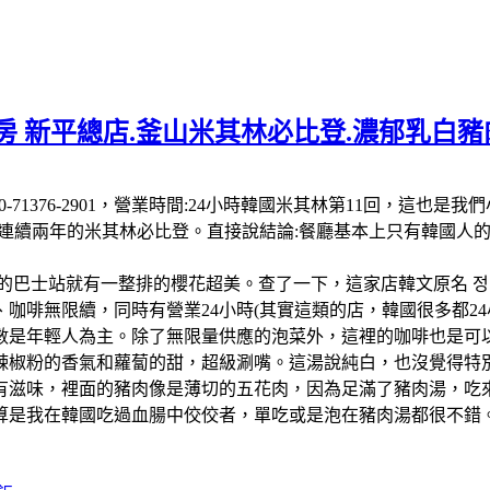
 新平總店.釜山米其林必比登.濃郁乳白豬肉
 南韓:電話:+82 50-71376-2901，營業時間:24小時韓國米其
-26連續兩年的米其林必比登。直接說結論:餐廳基本上只有韓國
的巴士站就有一整排的櫻花超美。查了一下，這家店韓文原名 정
啡無限續，同時有營業24小時(其實這類的店，韓國很多都24小
數是年輕人為主。除了無限量供應的泡菜外，這裡的咖啡也是可以
辣椒粉的香氣和蘿蔔的甜，超級涮嘴。這湯說純白，也沒覺得特
有滋味，裡面的豬肉像是薄切的五花肉，因為足滿了豬肉湯，吃
算是我在韓國吃過血腸中佼佼者，單吃或是泡在豬肉湯都很不錯