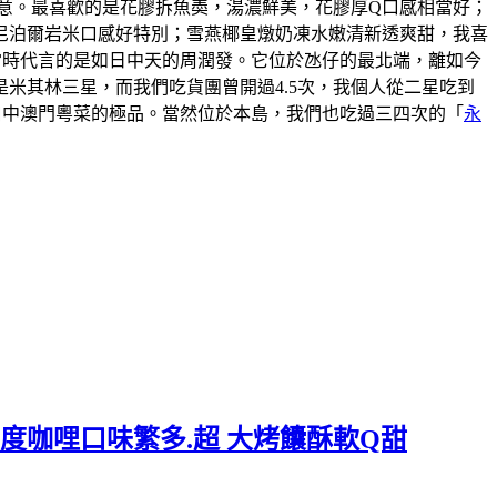
意。最喜歡的是花膠拆魚𡙡，湯濃鮮美，花膠厚Q口感相當好；
尼泊爾岩米口感好特別；雪燕椰皇燉奶凍水嫩清新透爽甜，我喜
說當時代言的是如日中天的周潤發。它位於氹仔的最北端，離如今
米其林三星，而我們吃貨團曾開過4.5次，我個人從二星吃到
口中澳門粵菜的極品。當然位於本島，我們也吃過三四次的「
永
度咖哩口味繁多.超 大烤饢酥軟Q甜