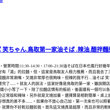
飯
 笑ちゃん.鳥取第一家油そば .辣油.醋拌
992，營業時間:11:30–14:30、17:00–21:30油そば在
「湯」的拉麵。但，這家是鳥取友人極力推薦，而且我去了三次都
麵非常涮嘴，叉燒非常厚也很夠味，但辣的我不行…油そば 笑ち
了......。就友人的說法，這家好像是鳥取的第一家，雖說
，還小小等了一下。除了拉麵店慣有的板前，後面還有一個可以
分正常版和辣味，另外就是叉燒加量，選擇算是相對簡單。桌上放
真的差不多.......。如果你不放心自己加，第一次來也可以
算你不好乾拉麵如我。首先這叉燒真是超厚，而且非常的軟嫩，肥肉