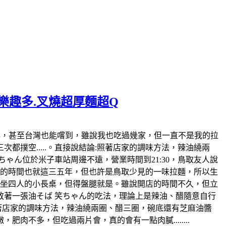
麵樂趣多.叉燒超厚麵超Q
日本也風行好幾年，甚至台灣也能嚐到，雖說我也吃過幾家，但一直不是我的拉
撲空.....。直接說結論:照著店家的調味方法，辣油繞兩
ゃん位於米子車站周邊不遠，營業時間到21:30，鳥取友人說
開店的時間也就這三五年，但也許是鳥取少見的一味拉麵，所以生
各坐四人的小長桌，但得盤腿就是。雖說開店的時間不久，但立
著一張油そば 笑ちゃん的吃法，理論上是辣油、醋隨意自行
照著店家的調味方法，辣油繞兩圈、醋三圈，碗底還有芝麻油醬
不多，但吃過兩片會，真的會有一點肉膩........