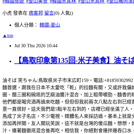
#韓國旅遊
#釜山美食
#韓國米其林
#釜山米其林
#釜山豬肉湯
小虎 發表在
痞客邦
留言
(0)
人氣(
)
個人分類：
韓國-釜山
▲top
Jul
30
Thu
2026
10:44
【鳥取印象第135回-米子美食】油そば
油そば 笑ちゃん:鳥取県米子市末広町159，電話:+81859302
麵首選，跟我在日本不太愛吃「乾」的拉麵有關，又或許我偏好有
圈、醋三圈和碗底的芝麻油醬汁混合、加上粗帶嚼勁、麵香的粗
他們都是喝完酒再過來吃麵，但但但我前兩次八點左右到已經賣完
意一直很好。這天我們是5點半左右到的，店裡已經坐滿了人
馬成了米子名店，不少電視、媒體名人來採訪過。基本上就是
添加再拌開，友人開玩笑說，這不就是台灣的傻瓜麵。想想，好想
汁，連著麵徹底混合後再吃。相信我，你絕對會邊拌邊吞口水，就