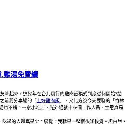
意.雞湯免費續
陣子和美食圈的朋友聊起來，這幾年在台北風行的雞肉飯模式到底從何開始?結
說之前我分享過的「
上好雞肉飯
」，又比方說今天要聊的「竹林
雞湯也不錯。一家小吃店，光外場就十來個工作人員，生意真是
，吃過的人還真是少。感覺上我就是一整個後知後覺。坦白說，