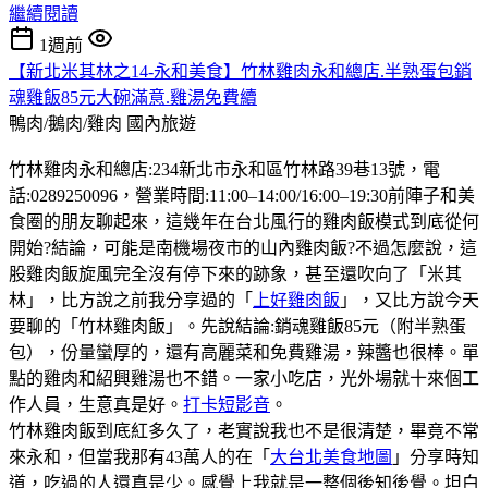
繼續閱讀
1週前
【新北米其林之14-永和美食】竹林雞肉永和總店.半熟蛋包銷
魂雞飯85元大碗滿意.雞湯免費續
鴨肉/鵝肉/雞肉
國內旅遊
竹林雞肉永和總店:234新北市永和區竹林路39巷13號，電
話:0289250096，營業時間:11:00–14:00/16:00–19:30前陣子和美
食圈的朋友聊起來，這幾年在台北風行的雞肉飯模式到底從何
開始?結論，可能是南機場夜市的山內雞肉飯?不過怎麼說，這
股雞肉飯旋風完全沒有停下來的跡象，甚至還吹向了「米其
林」，比方說之前我分享過的「
上好雞肉飯
」，又比方說今天
要聊的「竹林雞肉飯」。先說結論:銷魂雞飯85元（附半熟蛋
包），份量蠻厚的，還有高麗菜和免費雞湯，辣醬也很棒。單
點的雞肉和紹興雞湯也不錯。一家小吃店，光外場就十來個工
作人員，生意真是好。
打卡短影音
。
竹林雞肉飯到底紅多久了，老實說我也不是很清楚，畢竟不常
來永和，但當我那有43萬人的在「
大台北美食地圖
」分享時知
道，吃過的人還真是少。感覺上我就是一整個後知後覺。坦白