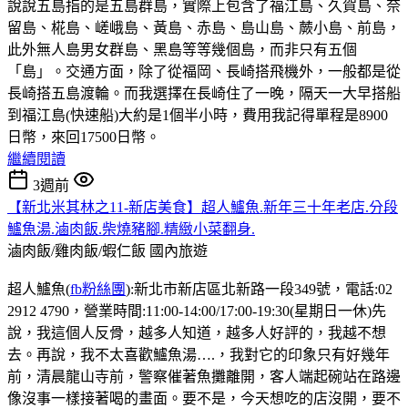
說說五島指的是五島群島，實際上包含了福江島、久賀島、奈
留島、椛島、嵯峨島、黃島、赤島、島山島、蕨小島、前島，
此外無人島男女群島、黑島等等幾個島，而非只有五個
「島」。交通方面，除了從福岡、長崎搭飛機外，一般都是從
長崎搭五島渡輪。而我選擇在長崎住了一晚，隔天一大早搭船
到福江島(快速船)大約是1個半小時，費用我記得單程是8900
日幣，來回17500日幣。
繼續閱讀
3週前
【新北米其林之11-新店美食】超人鱸魚.新年三十年老店.分段
鱸魚湯.滷肉飯.柴燒豬腳.精緻小菜翻身.
滷肉飯/雞肉飯/蝦仁飯
國內旅遊
超人鱸魚(
fb粉絲團
):新北市新店區北新路一段349號，電話:02
2912 4790，營業時間:11:00-14:00/17:00-19:30(星期日一休)先
說，我這個人反骨，越多人知道，越多人好評的，我越不想
去。再說，我不太喜歡鱸魚湯….，我對它的印象只有好幾年
前，清晨龍山寺前，警察催著魚攤離開，客人端起碗站在路邊
像沒事一樣接著喝的畫面。要不是，今天想吃的店沒開，要不