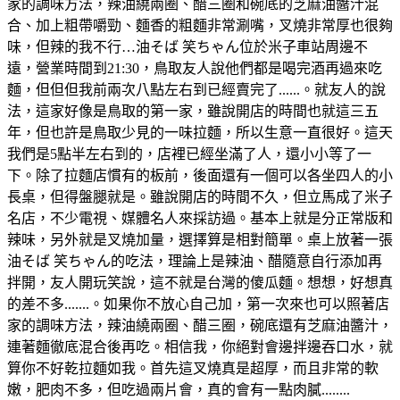
家的調味方法，辣油繞兩圈、醋三圈和碗底的芝麻油醬汁混
合、加上粗帶嚼勁、麵香的粗麵非常涮嘴，叉燒非常厚也很夠
味，但辣的我不行…油そば 笑ちゃん位於米子車站周邊不
遠，營業時間到21:30，鳥取友人說他們都是喝完酒再過來吃
麵，但但但我前兩次八點左右到已經賣完了......。就友人的說
法，這家好像是鳥取的第一家，雖說開店的時間也就這三五
年，但也許是鳥取少見的一味拉麵，所以生意一直很好。這天
我們是5點半左右到的，店裡已經坐滿了人，還小小等了一
下。除了拉麵店慣有的板前，後面還有一個可以各坐四人的小
長桌，但得盤腿就是。雖說開店的時間不久，但立馬成了米子
名店，不少電視、媒體名人來採訪過。基本上就是分正常版和
辣味，另外就是叉燒加量，選擇算是相對簡單。桌上放著一張
油そば 笑ちゃん的吃法，理論上是辣油、醋隨意自行添加再
拌開，友人開玩笑說，這不就是台灣的傻瓜麵。想想，好想真
的差不多.......。如果你不放心自己加，第一次來也可以照著店
家的調味方法，辣油繞兩圈、醋三圈，碗底還有芝麻油醬汁，
連著麵徹底混合後再吃。相信我，你絕對會邊拌邊吞口水，就
算你不好乾拉麵如我。首先這叉燒真是超厚，而且非常的軟
嫩，肥肉不多，但吃過兩片會，真的會有一點肉膩........