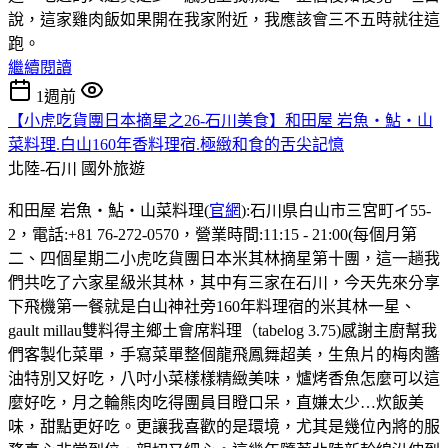
說，這家雞肉飯如果開在我家附近，我應該會三不五時就往這
跑。
繼續閱讀
1週前
【小虎吃貨團日本摘星之26-石川美食】和田屋 岩魚・鮎・山
菜料理.白山160年香料理宿.極緻和食的舌尖記憶
北陸-石川
國外旅遊
和田屋 岩魚・鮎・山菜料理(
官網
):石川県白山市三宮町イ55-
2，電話:+81 76-272-0570，營業時間:11:15 - 21:00(每個月第
二、四個星期二小虎吃貨團日本米其林摘星第十團，這一趟我
們共吃了六家星級米其林，其中有三家在石川，今天先來分享
下飛機第一餐就是白山神社旁160年料理宿的米其林一星、
gault millau雙料得主鄉土會席料理（tabelog 3.75)感謝主廚幫我
們客製化菜單，手寫菜單整個龍飛鳳舞超美，生魚片的梅肉醬
油特別又好吃，八吋小菜樣樣精緻美味，爐烤香魚怎麼可以這
麼好吃，月之輪熊肉吃得團員目瞪口呆，直嫌太少…炊飯美
味，甜點更好吃。更讓我喜歡的是環境，尤其是幾位內將的服