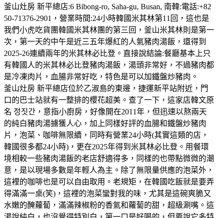
釜山灶房 新平總店:6 Bibong-ro, Saha-gu, Busan, 南韓:電話:+82
50-71376-2901，營業時間:24小時韓國米其林第11回，這也是
我們小虎吃貨團韓國米其林團的第三回，釜山米其林則是第一
次，第一天的中午是近三五年爆紅的人氣豬肉湯飯，還得到
2025-26連續兩年的米其林必比登。直接說結論:餐廳基本上只
有韓國人的米其林必比登豬肉湯飯，湯頭非常好，不過豬肉都
是冷凍肉片，血腸非常好吃，特色是可以加鐵盤炒豬肉。
釜山灶房 新平總店位於乙淑島的東邊，捷運新平站附近，門
口的巴士站就有一整排的櫻花超美。查了一下，這家店韓文原
名 정짓간，意指小廚房，好像開在2011年，但迅速以熬兩天
的純白豬肉湯擄獲人心，加上同樣好評的血腸和鐵盤炒豬肉
片，泡菜、咖啡無限續，同時有營業24小時(其實這類的店，
韓國很多都24小時)，更在2025年得到米其林必比登。用餐環
境相較一些豬肉湯飯的老店舒適得多，同樣的也帶點微微的潮
意，是以現場多數是年輕人為主。除了無限量供應的泡菜外，
這裡的咖啡也是可以自由取用。老規矩，在韓國吃飯就是要弄
得滿滿一桌(笑)，這裡的泡菜蠻對我的味，尤其是這碗爽脆又
水嫩的醃蘿蔔，滿滿辣椒粉的香氣和蘿蔔的甜，超級涮嘴。這
湯說純白，也沒覺得特別白，第一口是好喝的，但要說它多特