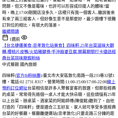
問題，但又不像是霉味，也許可以形容成印度人的體味?當
時，晚上17:00剛開店沒多久，店裡只有我一個客人..雖說後來
有來了兩三組客人，但好像生意不是那麼好，最少跟樓下很難
訂到位的相比，有很大的落差。
繼續閱讀
1週前
【台北捷運美食-忠孝敦化站美食】四味軒.25年台菜滋味大翻
轉.櫻桃片皮鴨/火焰豬腱骨/手沖麻婆豆腐.開幕期間打卡還送經
典台菜蒜味龍蝦粉絲
中式餐館
國內旅遊
四味軒(
官方fb粉絲團)
:臺北市大安區敦化南路一段233巷32號1
樓，電話:02 2731 8317，營業時間:11:00-15:00/17:00-22:00
線上
預約訂位網址
台菜相信是許多人聚餐宴客的首選，但那些經典
的桌菜，常常得先烙個一桌人才能大快朵頤，這些煩惱有25年
以上台菜、辦桌菜、酒家菜的阿銘師傅(陳俊銘)聽到了，由他
打造的「四味軒」便是適合三五好友、家人就可享受多道經典
台菜的好餐廳。餐廳離捷運站(忠孝敦化)只要走路三分鐘的距