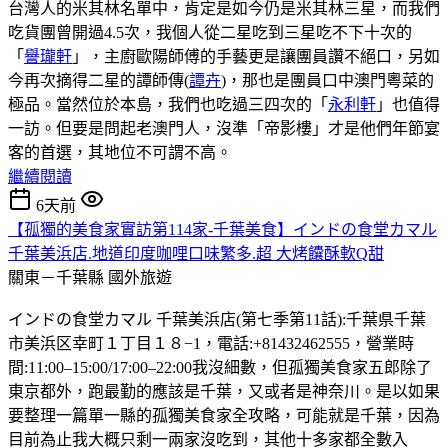
台灣人的米其林名單中，肯定是如今仍是米其林三星，而我們
吃貨團曾開過4.5次，我個人從二星吃到三星吃不下十次的
「
譽瓏軒
」，主廚歐陽師傅的手藝更是讓團員讚不絕口，另如
今再次摘得二星的譚師傳(
譚卉
)，那也是團員口中澳門粵菜的
極品。當然位於本島，我們也吃過三四次的「
永利軒
」也值得
一訪。但要是問起老澳門人，沒準「帝影樓」才是他們年節宴
客的首選，其地位不可謂不高。
繼續閱讀
6天前
【孤獨的美食家實訪第114家-千葉美食】インドの食堂カマル
千葉美浜店.地道印度咖哩口味繁多.超 大烤饢酥軟Q甜
關東－千葉縣
國外旅遊
インドの食堂カマル 千葉美浜店(第七季第11話):千葉県千葉
市美浜区幸町１丁目１８−1，電話:+81432462555，營業時
間:11:00–15:00/17:00–22:00我沒細數，但孤獨美食家五郎除了
東京都外，跑最勤的應該是千葉，又或者是神奈川。是以如果
要整理一篇單一縣的孤獨美食家全攻略，可能就是千葉，因為
目前為止我大概只剩一兩家沒吃到，其他十多家都全數入