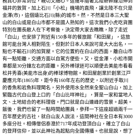
務真心非常到位，親切又細心。這幾年隨著北陸新幹線沿伸到
福井的敦賀，加上石川「小松」機場的直飛，讓北陸不在只是
金澤(市)，這個遠比石川(縣)的城市。然，不然是日本三大聖
山的白山或是白山市都不是國人熟知的。這次我們小虎吃貨團
特別在團長敝人在下考察後，決定帶大家去瞧瞧，除了走近
「白山」也安排了附近有150多年的餐旅館「和田屋」，這旅
館可能台灣人相對陌生，但對於日本人來說可是大大出名，一
點也不輸石川的加賀屋。它的位置約在白山的西面，離白山市
有一點矩離，交通方面以自駕方便些。又，從金澤、小松市開
車都是30分鐘左右的距離。另外棒球迷可以順便去美能市看看
松井秀喜(美能市出身)的棒球博物館。和田屋創業於創業江戸
慶應元年(1865)年，距今有160年左右的歷史，以附近手取川
的香魚和岩魚料理聞名，另外使用水全然來全聖山白山，加上
緊臨古代白山登上口的「白山比咩神社」，算是一家和當地人
文、土地結合的老料理宿。門口就是白山連峰的雪景。超美。
飯後，我們也留了一點時間給團員，參拜一下這座超過兩千一
百年歷史的古社，就白山友人說法，這間神社在全日本有3000
多座分社。相傳僧侶泰澄於717年成功登頂白山，確立了白山
的登拜信仰，並以此神社為起點向全國傳播。也就是說，想了