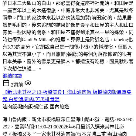
解日本三大聖山的白山，那必需得從這座神社開始。和田屋是
一座百年以上的木造宿旅，中庭非常大也非常美，尤其是秋冬
兩季。門口的家紋本來我以為應該是加賀(前田家)的，結果居
然是毛利的，後來追問的結果好像是最早和田屋的主人和山口
有著一些因緣的關系。和田屋不僅得到米其林一星的殊榮，同
時也得到Gault & Millau的推薦。算得上是附近名店，tabelog也
有3.73的高分。官網說自己是一間很小很小的料理宿，但個人
以為其實不算小了，而且旅館(餐廳)的每個角落都佈置的很有
日本美學，窗外的雪景更是醉人。都還沒有吃飯，團員就吵著
下次想住這裡.....。
繼續閱讀
2週前
【新北米其林之13-板橋美食】海山滷肉飯.板橋滷肉飯異軍突
起.白菜滷.雞肉.苦瓜排骨湯
滷肉飯/雞肉飯/蝦仁飯
國內旅遊
海山魯肉飯：新北市板橋區深丘里海山路43號，電話:0986 995
292，營業時間:11:00-21:002026年6月最新入選米其林比必
登。板橋又多了一家米其林滷肉飯(根本完勝三重)海山滷肉