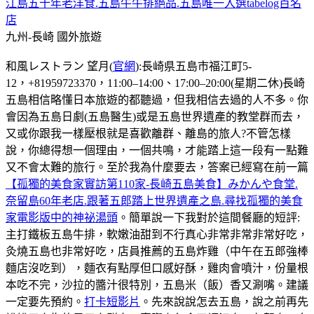
江島五十年老洋食.五島牛牛排絕品.五島唯一入選tabelog百名
店
九州-長崎
國外旅遊
和風レストラン 望月(
官網
):長崎県五島市福江町5-
12，+81959723370，11:00–14:00、17:00–20:00(星期二休)長崎
五島相信略懂日本旅遊的都聽過，但我相信去過的人不多。你
會因為五島日劇(五島醫生)或是五島世界遺產的教堂群而去，
又或你跟我一樣壓根就是喜歡離群、離島的旅人?不管怎樣
說，你總得想一個理由，一個共鳴，才能踏上這一段有一點難
又不會太難的旅行。至於我為什麼要去，答案已經寫在前一篇
【孤獨的美食家實訪第110家-長崎五島美食】みかんや食堂.
奈留島60年老店.跟著五郎踏上世界遺產之島.尋找孤獨的美食
家電影版中的神祕湯頭
。簡單說一下我對於這間餐廳的短評:
主打鐵板五島牛排，軟嫩油甜到不行真心非常非常非常好吃，
灸燒五島也非常好吃，店員推薦的五島炸雞（中午在五郎強棒
麵店沒吃到），麵衣有點厚但口感好酥，雞肉會噴汁，份量根
本吃不完，沙拉的醬汁很特別，五島米（飯）香又涮嘴。建議
一定要先預約。
打卡短影片
。先來說說怎去五島，說之前再先