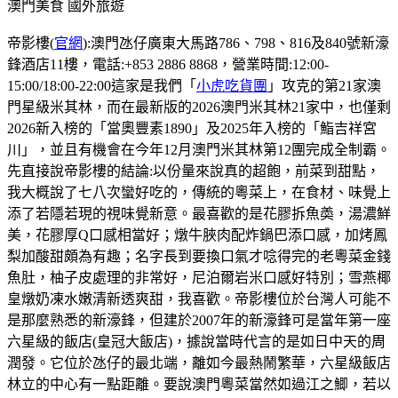
澳門美食
國外旅遊
帝影樓(
官網
):澳門氹仔廣東大馬路786、798、816及840號新濠
鋒酒店11樓，電話:+853 2886 8868，營業時間:12:00-
15:00/18:00-22:00這家是我們「
小虎吃貨團
」攻克的第21家澳
門星級米其林，而在最新版的2026澳門米其林21家中，也僅剩
2026新入榜的「當奧豐素1890」及2025年入榜的「鮨吉祥宮
川」，並且有機會在今年12月澳門米其林第12團完成全制霸。
先直接說帝影樓的結論:以份量來說真的超飽，前菜到甜點，
我大概說了七八次蠻好吃的，傳統的粵菜上，在食材、味覺上
添了若隱若現的視味覺新意。最喜歡的是花膠拆魚𡙡，湯濃鮮
美，花膠厚Q口感相當好；燉牛脥肉配炸鍋巴添口感，加烤鳳
梨加酸甜頗為有趣；名字長到要換口氣才唸得完的老粵菜金錢
魚肚，柚子皮處理的非常好，尼泊爾岩米口感好特別；雪燕椰
皇燉奶凍水嫩清新透爽甜，我喜歡。帝影樓位於台灣人可能不
是那麼熟悉的新濠鋒，但建於2007年的新濠鋒可是當年第一座
六星級的飯店(皇冠大飯店)，據說當時代言的是如日中天的周
潤發。它位於氹仔的最北端，離如今最熱鬧繁華，六星級飯店
林立的中心有一點距離。要說澳門粵菜當然如過江之鯽，若以