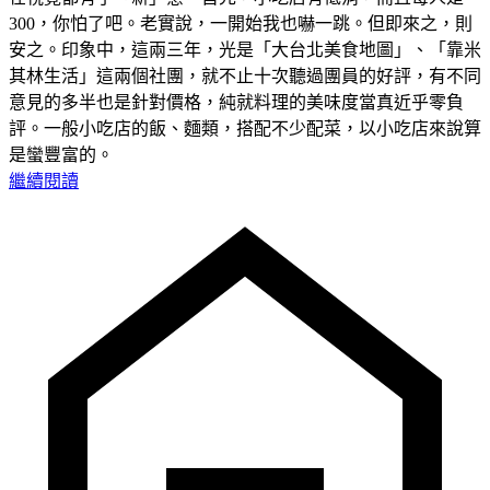
300，你怕了吧。老實說，一開始我也嚇一跳。但即來之，則
安之。印象中，這兩三年，光是「大台北美食地圖」、「靠米
其林生活」這兩個社團，就不止十次聽過團員的好評，有不同
意見的多半也是針對價格，純就料理的美味度當真近乎零負
評。一般小吃店的飯、麵類，搭配不少配菜，以小吃店來說算
是蠻豐富的。
繼續閱讀