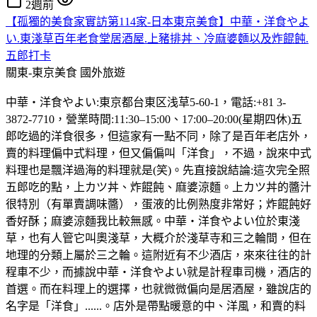
2週前
【孤獨的美食家實訪第114家-日本東京美食】中華・洋食やよ
い.東淺草百年老食堂居酒屋.上豬排丼、冷麻婆麵以及炸餛飩.
五郎打卡
關東-東京美食
國外旅遊
中華・洋食やよい:東京都台東区浅草5-60-1，電話:+81 3-
3872-7710，營業時間:11:30–15:00、17:00–20:00(星期四休)五
郎吃過的洋食很多，但這家有一點不同，除了是百年老店外，
賣的料理偏中式料理，但又偏偏叫「洋食」，不過，說來中式
料理也是飄洋過海的料理就是(笑)。先直接說結論:這次完全照
五郎吃的點，上カツ丼、炸餛飩、麻婆涼麵。上カツ丼的醬汁
很特別（有單賣調味醬），蛋液的比例熟度非常好；炸餛飩好
香好酥；麻婆涼麵我比較無感。中華・洋食やよい位於東淺
草，也有人管它叫奧淺草，大概介於淺草寺和三之輪間，但在
地理的分類上屬於三之輪。這附近有不少酒店，來來往往的計
程車不少，而據說中華・洋食やよい就是計程車司機，酒店的
首選。而在料理上的選擇，也就微微偏向是居酒屋，雖說店的
名字是「洋食」......。店外是帶點暖意的中、洋風，和賣的料