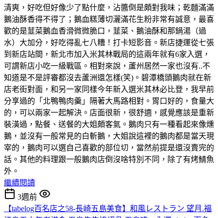
清爽，好吃但好像少了點什麼，沾醬倒是頗對我味；乾麵滿滿
鵝油酥香得不得了；鵝血糕薄切灑滿花生粉非常有誠意，最喜
歡的是韮菜鵝血香滑微微脆口，韮菜、鵝油酥和那鍋湯（過
水）大加分，好吃得亂七八糟！打卡短影音。新店捷運從七張
到新店站間，新北市加入米其林戰局的這兩年就有6家入選，
可謂新店小吃一級戰區。相對來說，蘆州居然一家也沒有..不
知道是不是評審都沒去蘆洲還怎樣(笑)。碧潭橋頭鵝肉就在新
店老街對面，和另一家同樣今年新入選米其林必比登，我早前
分享過的「北鴨鴨肉羹」隔著大馬路相對。胃口好的，食量大
的，可以兩家一起解決。店面很新，很舒適，感覺應該是重新
裝潢過，點餐、送餐的大姐頗客氣。鵝肉只有一種看起來像燻
鵝，並沒有一般常見的白斬鵝，大姐說這裡的鵝肉都是當天現
宰的，鵝肉可以選自己喜歡的部位切，當然前提是還沒賣完的
話。其他的料理跟一般鵝肉店倒沒啥特別不同，除了有烤鯖魚
外。
繼續閱讀
3週前
【tabelog百名店之58-長崎五島美食】和風レストラン 望月.福