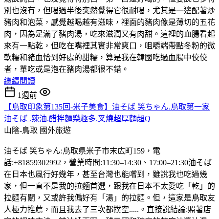
別也沒有，但喝過半後突然覺得它很耐喝，尤其是一邊配著炒
豬肉和泡菜，感覺越喝越有滋味，裡面的豬肉像是薄切的五花
肉，因為足滿了豬肉湯，吃來滋潤又有肉甜。這裡的血腸看起
來有一點乾，但吃在嘴裡其實非常爽口，咀嚼端帶點冬粉的微
軟糯和豬血恰到好處的甜糯，算是我在韓國吃過血腸中佼佼
者，單吃或是泡在豬肉湯都很不錯。
繼續閱讀
1週前
【鳥取印象第135回-米子美食】油そば 笑ちゃん.鳥取第一家
油そば .辣油.醋拌麵樂趣多.叉燒超厚麵超Q
山陰-鳥取
國外旅遊
油そば 笑ちゃん:鳥取県米子市末広町159，電
話:+81859302992，營業時間:11:30–14:30、17:00–21:30油そば
在日本也風行好幾年，甚至台灣也能嚐到，雖說我也吃過幾
家，但一直不是我的拉麵首選，跟我在日本不太愛吃「乾」的
拉麵有關，又或許我偏好有「湯」的拉麵。但，這家是鳥取友
人極力推薦，而且我去了三次都撲空.....。直接說結論:照著店