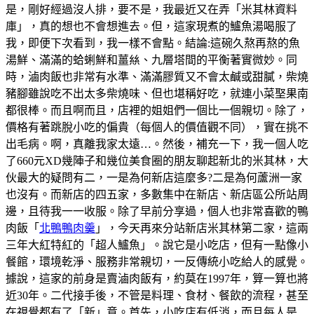
是，剛好經過沒人排，要不是，我最近又在弄「米其林資料
庫」，真的想也不會想進去。但，這家現煮的鱸魚湯喝服了
我，即便下次看到，我一樣不會點。結論:這碗久熬再熬的魚
湯鮮、滿滿的蛤蜊鮮和薑𢇃、九層塔間的平衡著實微妙。同
時，滷肉飯也非常有水準、滿滿膠質又不會太鹹或甜膩，柴燒
豬腳雖說吃不出太多柴燒味、但也堪稱好吃，就連小菜埾果南
都很棒。而且啊而且，店裡的姐姐們一個比一個親切。除了，
價格有著跳脫小吃的偏貴（每個人的價值觀不同），實在挑不
出毛病。啊，真離我家太遠…。然後，補充一下，我一個人吃
了660元XD幾陣子和幾位美食圈的朋友聊起新北的米其林，大
伙最大的疑問有二，一是為何新店這麼多?二是為何蘆洲一家
也沒有。而新店的四五家，多數集中在新店、新店區公所站周
邊，且待我一一收服。除了早前分享過，個人也非常喜歡的鴨
肉飯「
北鴨鴨肉羹
」，今天再來分站新店米其林第二家，這兩
三年大紅特紅的「超人鱸魚」。說它是小吃店，但有一點像小
餐館，環境乾淨、服務非常親切，一反傳統小吃給人的感覺。
據說，這家的前身是賣滷肉飯有，約莫在1997年，算一算也將
近30年。二代接手後，不管是料理、食材、餐飲的流程，甚至
在視覺都有了「新」意。首先，小吃店有低消，而且每人是