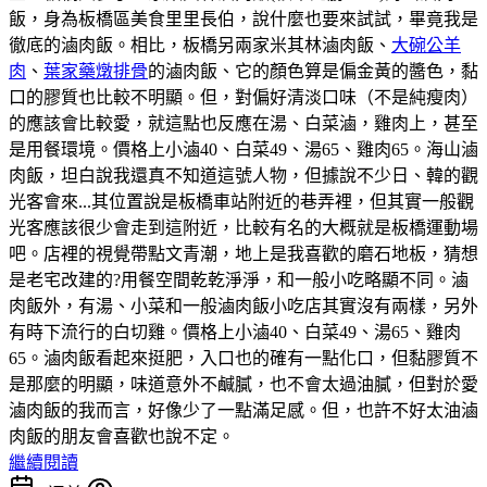
飯，身為板橋區美食里里長伯，說什麼也要來試試，畢竟我是
徹底的滷肉飯。相比，板橋另兩家米其林滷肉飯、
大碗公羊
肉
、
葉家藥燉排骨
的滷肉飯、它的顏色算是偏金黃的醬色，黏
口的膠質也比較不明顯。但，對偏好清淡口味（不是純瘦肉）
的應該會比較愛，就這點也反應在湯、白菜滷，雞肉上，甚至
是用餐環境。價格上小滷40、白菜49、湯65、雞肉65。海山滷
肉飯，坦白說我還真不知道這號人物，但據說不少日、韓的觀
光客會來...其位置說是板橋車站附近的巷弄裡，但其實一般觀
光客應該很少會走到這附近，比較有名的大概就是板橋運動場
吧。店裡的視覺帶點文青潮，地上是我喜歡的磨石地板，猜想
是老宅改建的?用餐空間乾乾淨淨，和一般小吃略顯不同。滷
肉飯外，有湯、小菜和一般滷肉飯小吃店其實沒有兩樣，另外
有時下流行的白切雞。價格上小滷40、白菜49、湯65、雞肉
65。滷肉飯看起來挺肥，入口也的確有一點化口，但黏膠質不
是那麼的明顯，味道意外不鹹膩，也不會太過油膩，但對於愛
滷肉飯的我而言，好像少了一點滿足感。但，也許不好太油滷
肉飯的朋友會喜歡也說不定。
繼續閱讀