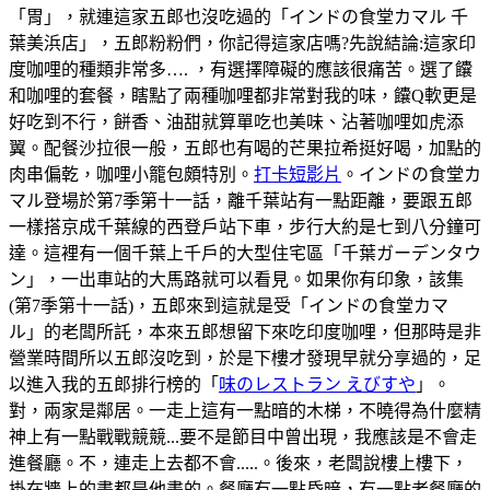
「胃」，就連這家五郎也沒吃過的「インドの食堂カマル 千
葉美浜店」，五郎粉粉們，你記得這家店嗎?先說結論:這家印
度咖哩的種類非常多…. ，有選擇障礙的應該很痛苦。選了饢
和咖哩的套餐，瞎點了兩種咖哩都非常對我的味，饢Q軟更是
好吃到不行，餅香、油甜就算單吃也美味、沾著咖哩如虎添
翼。配餐沙拉很一般，五郎也有喝的芒果拉希挺好喝，加點的
肉串偏乾，咖哩小籠包頗特別。
打卡短影片
。インドの食堂カ
マル登場於第7季第十一話，離千葉站有一點距離，要跟五郎
一樣搭京成千葉線的西登戶站下車，步行大約是七到八分鐘可
達。這裡有一個千葉上千戶的大型住宅區「千葉ガーデンタウ
ン」，一出車站的大馬路就可以看見。如果你有印象，該集
(第7季第十一話)，五郎來到這就是受「インドの食堂カマ
ル」的老闆所託，本來五郎想留下來吃印度咖哩，但那時是非
營業時間所以五郎沒吃到，於是下樓才發現早就分享過的，足
以進入我的五郎排行榜的「
味のレストラン えびすや
」。
對，兩家是鄰居。一走上這有一點暗的木梯，不曉得為什麼精
神上有一點戰戰競競...要不是節目中曾出現，我應該是不會走
進餐廳。不，連走上去都不會.....。後來，老闆說樓上樓下，
掛在牆上的畫都是他畫的。餐廳有一點昏暗，有一點老餐廳的