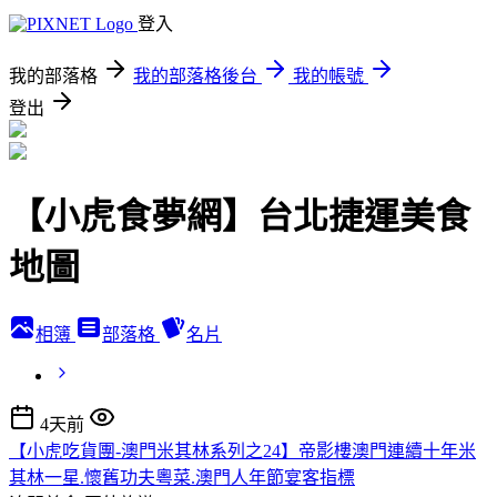
登入
我的部落格
我的部落格後台
我的帳號
登出
【小虎食夢網】台北捷運美食
地圖
相簿
部落格
名片
4天前
【小虎吃貨團-澳門米其林系列之24】帝影樓澳門連續十年米
其林一星.懷舊功夫粵菜.澳門人年節宴客指標