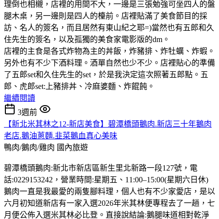
理倒也相櫬，店裡的用間不大，一邊是三張勉強可坐四人的盤
腿木桌，另一邊則是四人的檯前。店裡貼滿了美食節目的採
訪、名人的簽名，而且居然有東山紀之耶=)當然也有五郎和久
住先生的簽名，以及孤獨的美食家電影版的dm。
店裡的主食是各式炸物為主的丼飯，炸豬排、炸牡蠣、炸蝦。
另外也有不少下酒料理。酒單自然也少不少。店裡貼心的準備
了五郎set和久住先生的set，於是我決定這次照著五郎點。五
郎、虎郎set:上豬排丼、冷麻婆麵、炸餛飩。
繼續閱讀
3週前
【新北米其林之12-新店美食】碧潭橋頭鵝肉.新店三十年鵝肉
老店.鵝油蔥麵.韭菜鵝血真心美味
鴨肉/鵝肉/雞肉
國內旅遊
碧潭橋頭鵝肉:新北市新店區新生里北新路一段127號，電
話:0229153242，營業時間:星期五、11:00–15:00(星期六日休)
鵝肉一直是我最愛的兩隻腳料理，個人也有不少家愛店，是以
六月初知道新店有一家入選2026年米其林便專程去了一趟，七
月便公佈入選米其林必比登。直接說結論:鵝腿味道相對乾淨