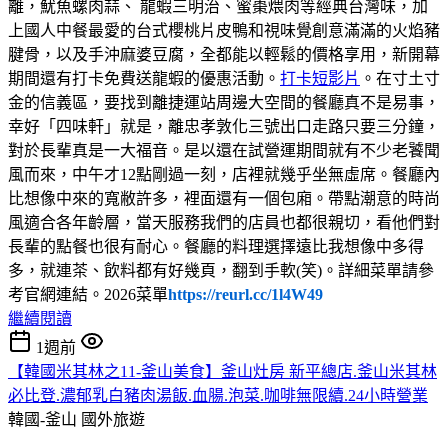
離，魷魚螺肉蒜、 龍蝦三明治、蜜棗煨肉等經典台灣味，加
上國人中餐最愛的台式櫻桃片皮鴨和視味覺創意滿滿的火焰豬
腱骨，以及手沖麻婆豆腐，全都能以輕鬆的價格享用，新開幕
期間還有打卡免費送龍蝦的優惠活動。
打卡短影片
。在寸土寸
金的信義區，要找到離捷運站周邊大空間的餐廳真不是易事，
幸好「四味軒」就是，離忠孝敦化三號出口走路只要三分鐘，
對於長輩真是一大福音。是以還在試營運期間就有不少老饕聞
風而來，中午才12點剛過一刻，店裡就幾乎坐無虛席。餐廳內
比想像中來的寬敝許多，裡面還有一個包廂。帶點潮意的時尚
風適合各年齡層，當天服務我們的店員也都很親切，看他們對
長輩的點餐也很有耐心。餐廳的料理選擇遠比我想像中多得
多，就連茶、飲料都有好幾頁，翻到手軟(笑)。詳細菜單請參
考官網連結。2026菜單
https://reurl.cc/1l4W49
繼續閱讀
1週前
【韓國米其林之11-釜山美食】釜山灶房 新平總店.釜山米其林
必比登.濃郁乳白豬肉湯飯.血腸.泡菜.咖啡無限續.24小時營業
韓國-釜山
國外旅遊