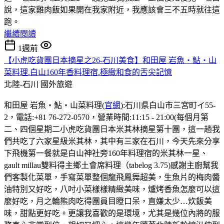
說，這家雞肉飯如果開在我家附近，我應該會三不五時就往這
跑。
繼續閱讀
1週前
【小虎吃貨團日本摘星之26-石川美食】和田屋 岩魚・鮎・山
菜料理.白山160年香料理宿.極緻和食的舌尖記憶
北陸-石川
國外旅遊
和田屋 岩魚・鮎・山菜料理(
官網
):石川県白山市三宮町イ55-
2，電話:+81 76-272-0570，營業時間:11:15 - 21:00(每個月第
二、四個星期二小虎吃貨團日本米其林摘星第十團，這一趟我
們共吃了六家星級米其林，其中有三家在石川，今天先來分享
下飛機第一餐就是白山神社旁160年料理宿的米其林一星、
gault millau雙料得主鄉土會席料理（tabelog 3.75)感謝主廚幫我
們客製化菜單，手寫菜單整個龍飛鳳舞超美，生魚片的梅肉醬
油特別又好吃，八吋小菜樣樣精緻美味，爐烤香魚怎麼可以這
麼好吃，月之輪熊肉吃得團員目瞪口呆，直嫌太少…炊飯美
味，甜點更好吃。更讓我喜歡的是環境，尤其是幾位內將的服