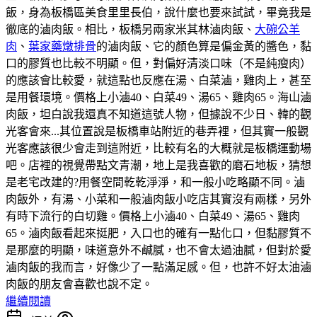
飯，身為板橋區美食里里長伯，說什麼也要來試試，畢竟我是
徹底的滷肉飯。相比，板橋另兩家米其林滷肉飯、
大碗公羊
肉
、
葉家藥燉排骨
的滷肉飯、它的顏色算是偏金黃的醬色，黏
口的膠質也比較不明顯。但，對偏好清淡口味（不是純瘦肉）
的應該會比較愛，就這點也反應在湯、白菜滷，雞肉上，甚至
是用餐環境。價格上小滷40、白菜49、湯65、雞肉65。海山滷
肉飯，坦白說我還真不知道這號人物，但據說不少日、韓的觀
光客會來...其位置說是板橋車站附近的巷弄裡，但其實一般觀
光客應該很少會走到這附近，比較有名的大概就是板橋運動場
吧。店裡的視覺帶點文青潮，地上是我喜歡的磨石地板，猜想
是老宅改建的?用餐空間乾乾淨淨，和一般小吃略顯不同。滷
肉飯外，有湯、小菜和一般滷肉飯小吃店其實沒有兩樣，另外
有時下流行的白切雞。價格上小滷40、白菜49、湯65、雞肉
65。滷肉飯看起來挺肥，入口也的確有一點化口，但黏膠質不
是那麼的明顯，味道意外不鹹膩，也不會太過油膩，但對於愛
滷肉飯的我而言，好像少了一點滿足感。但，也許不好太油滷
肉飯的朋友會喜歡也說不定。
繼續閱讀