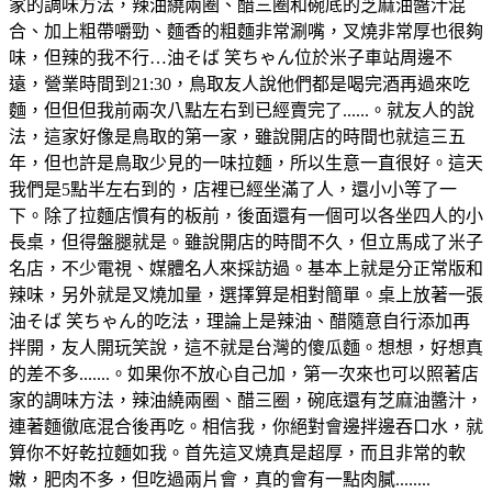
家的調味方法，辣油繞兩圈、醋三圈和碗底的芝麻油醬汁混
合、加上粗帶嚼勁、麵香的粗麵非常涮嘴，叉燒非常厚也很夠
味，但辣的我不行…油そば 笑ちゃん位於米子車站周邊不
遠，營業時間到21:30，鳥取友人說他們都是喝完酒再過來吃
麵，但但但我前兩次八點左右到已經賣完了......。就友人的說
法，這家好像是鳥取的第一家，雖說開店的時間也就這三五
年，但也許是鳥取少見的一味拉麵，所以生意一直很好。這天
我們是5點半左右到的，店裡已經坐滿了人，還小小等了一
下。除了拉麵店慣有的板前，後面還有一個可以各坐四人的小
長桌，但得盤腿就是。雖說開店的時間不久，但立馬成了米子
名店，不少電視、媒體名人來採訪過。基本上就是分正常版和
辣味，另外就是叉燒加量，選擇算是相對簡單。桌上放著一張
油そば 笑ちゃん的吃法，理論上是辣油、醋隨意自行添加再
拌開，友人開玩笑說，這不就是台灣的傻瓜麵。想想，好想真
的差不多.......。如果你不放心自己加，第一次來也可以照著店
家的調味方法，辣油繞兩圈、醋三圈，碗底還有芝麻油醬汁，
連著麵徹底混合後再吃。相信我，你絕對會邊拌邊吞口水，就
算你不好乾拉麵如我。首先這叉燒真是超厚，而且非常的軟
嫩，肥肉不多，但吃過兩片會，真的會有一點肉膩........