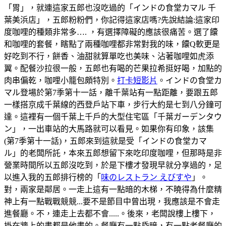
「胃」，就連這家五郎也沒吃過的「インドの食堂カマル 千
葉美浜店」，五郎粉粉們，你記得這家店嗎?先說結論:這家印
度咖哩的種類非常多…. ，有選擇障礙的應該很痛苦。選了饢
和咖哩的套餐，瞎點了兩種咖哩都非常對我的味，饢Q軟更是
好吃到不行，餅香、油甜就算單吃也美味、沾著咖哩如虎添
翼。配餐沙拉很一般，五郎也有喝的芒果拉希挺好喝，加點的
肉串偏乾，咖哩小籠包頗特別。
打卡短影片
。インドの食堂カ
マル登場於第7季第十一話，離千葉站有一點距離，要跟五郎
一樣搭京成千葉線的西登戶站下車，步行大約是七到八分鐘可
達。這裡有一個千葉上千戶的大型住宅區「千葉ガーデンタウ
ン」，一出車站的大馬路就可以看見。如果你有印象，該集
(第7季第十一話)，五郎來到這就是受「インドの食堂カマ
ル」的老闆所託，本來五郎想留下來吃印度咖哩，但那時是非
營業時間所以五郎沒吃到，於是下樓才發現早就分享過的，足
以進入我的五郎排行榜的「
味のレストラン えびすや
」。
對，兩家是鄰居。一走上這有一點暗的木梯，不曉得為什麼精
神上有一點戰戰競競...要不是節目中曾出現，我應該是不會走
進餐廳。不，連走上去都不會.....。後來，老闆說樓上樓下，
掛在牆上的畫都是他畫的。餐廳有一點昏暗，有一點老餐廳的