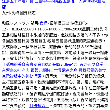
江島五十年老洋食.五島牛牛排絕品.五島唯一入選tabelog百名
店
九州-長崎
國外旅遊
和風レストラン 望月(
官網
):長崎県五島市福江町5-
12，+81959723370，11:00–14:00、17:00–20:00(星期二休)長崎
五島相信略懂日本旅遊的都聽過，但我相信去過的人不多。你
會因為五島日劇(五島醫生)或是五島世界遺產的教堂群而去，
又或你跟我一樣壓根就是喜歡離群、離島的旅人?不管怎樣
說，你總得想一個理由，一個共鳴，才能踏上這一段有一點難
又不會太難的旅行。至於我為什麼要去，答案已經寫在前一篇
【孤獨的美食家實訪第110家-長崎五島美食】みかんや食堂.
奈留島60年老店.跟著五郎踏上世界遺產之島.尋找孤獨的美食
家電影版中的神祕湯頭
。簡單說一下我對於這間餐廳的短評:
主打鐵板五島牛排，軟嫩油甜到不行真心非常非常非常好吃，
灸燒五島也非常好吃，店員推薦的五島炸雞（中午在五郎強棒
麵店沒吃到），麵衣有點厚但口感好酥，雞肉會噴汁，份量根
本吃不完，沙拉的醬汁很特別，五島米（飯）香又涮嘴。建議
一定要先預約。
打卡短影片
。先來說說怎去五島，說之前再先