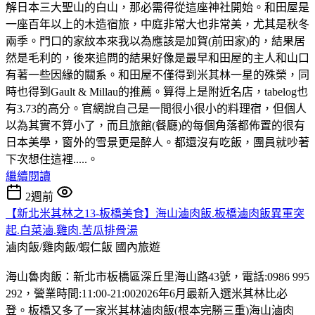
解日本三大聖山的白山，那必需得從這座神社開始。和田屋是
一座百年以上的木造宿旅，中庭非常大也非常美，尤其是秋冬
兩季。門口的家紋本來我以為應該是加賀(前田家)的，結果居
然是毛利的，後來追問的結果好像是最早和田屋的主人和山口
有著一些因緣的關系。和田屋不僅得到米其林一星的殊榮，同
時也得到Gault & Millau的推薦。算得上是附近名店，tabelog也
有3.73的高分。官網說自己是一間很小很小的料理宿，但個人
以為其實不算小了，而且旅館(餐廳)的每個角落都佈置的很有
日本美學，窗外的雪景更是醉人。都還沒有吃飯，團員就吵著
下次想住這裡.....。
繼續閱讀
2週前
【新北米其林之13-板橋美食】海山滷肉飯.板橋滷肉飯異軍突
起.白菜滷.雞肉.苦瓜排骨湯
滷肉飯/雞肉飯/蝦仁飯
國內旅遊
海山魯肉飯：新北市板橋區深丘里海山路43號，電話:0986 995
292，營業時間:11:00-21:002026年6月最新入選米其林比必
登。板橋又多了一家米其林滷肉飯(根本完勝三重)海山滷肉