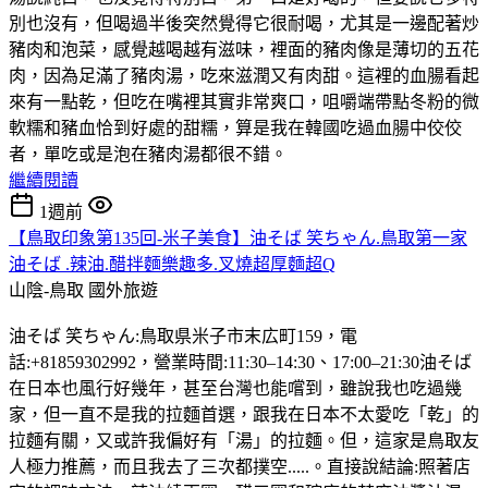
別也沒有，但喝過半後突然覺得它很耐喝，尤其是一邊配著炒
豬肉和泡菜，感覺越喝越有滋味，裡面的豬肉像是薄切的五花
肉，因為足滿了豬肉湯，吃來滋潤又有肉甜。這裡的血腸看起
來有一點乾，但吃在嘴裡其實非常爽口，咀嚼端帶點冬粉的微
軟糯和豬血恰到好處的甜糯，算是我在韓國吃過血腸中佼佼
者，單吃或是泡在豬肉湯都很不錯。
繼續閱讀
1週前
【鳥取印象第135回-米子美食】油そば 笑ちゃん.鳥取第一家
油そば .辣油.醋拌麵樂趣多.叉燒超厚麵超Q
山陰-鳥取
國外旅遊
油そば 笑ちゃん:鳥取県米子市末広町159，電
話:+81859302992，營業時間:11:30–14:30、17:00–21:30油そば
在日本也風行好幾年，甚至台灣也能嚐到，雖說我也吃過幾
家，但一直不是我的拉麵首選，跟我在日本不太愛吃「乾」的
拉麵有關，又或許我偏好有「湯」的拉麵。但，這家是鳥取友
人極力推薦，而且我去了三次都撲空.....。直接說結論:照著店