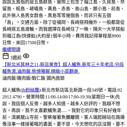
說說五島指的是五島群島，實際上包含了福江島、久賀島、奈
留島、椛島、嵯峨島、黃島、赤島、島山島、蕨小島、前島，
此外無人島男女群島、黑島等等幾個島，而非只有五個
「島」。交通方面，除了從福岡、長崎搭飛機外，一般都是從
長崎搭五島渡輪。而我選擇在長崎住了一晚，隔天一大早搭船
到福江島(快速船)大約是1個半小時，費用我記得單程是8900
日幣，來回17500日幣。
繼續閱讀
3週前
【新北米其林之11-新店美食】超人鱸魚.新年三十年老店.分段
鱸魚湯.滷肉飯.柴燒豬腳.精緻小菜翻身.
滷肉飯/雞肉飯/蝦仁飯
國內旅遊
超人鱸魚(
fb粉絲團
):新北市新店區北新路一段349號，電話:02
2912 4790，營業時間:11:00-14:00/17:00-19:30(星期日一休)先
說，我這個人反骨，越多人知道，越多人好評的，我越不想
去。再說，我不太喜歡鱸魚湯….，我對它的印象只有好幾年
前，清晨龍山寺前，警察催著魚攤離開，客人端起碗站在路邊
像沒事一樣接著喝的畫面。要不是，今天想吃的店沒開，要不