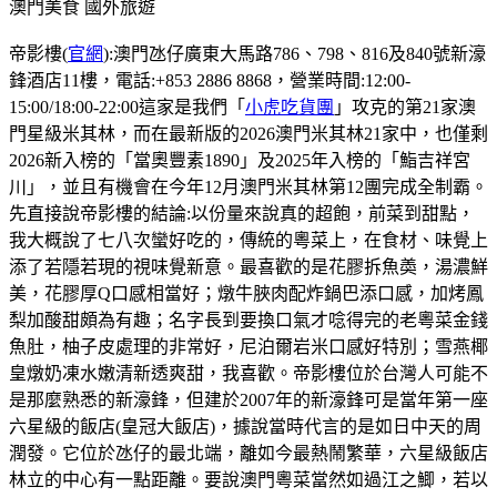
澳門美食
國外旅遊
帝影樓(
官網
):澳門氹仔廣東大馬路786、798、816及840號新濠
鋒酒店11樓，電話:+853 2886 8868，營業時間:12:00-
15:00/18:00-22:00這家是我們「
小虎吃貨團
」攻克的第21家澳
門星級米其林，而在最新版的2026澳門米其林21家中，也僅剩
2026新入榜的「當奧豐素1890」及2025年入榜的「鮨吉祥宮
川」，並且有機會在今年12月澳門米其林第12團完成全制霸。
先直接說帝影樓的結論:以份量來說真的超飽，前菜到甜點，
我大概說了七八次蠻好吃的，傳統的粵菜上，在食材、味覺上
添了若隱若現的視味覺新意。最喜歡的是花膠拆魚𡙡，湯濃鮮
美，花膠厚Q口感相當好；燉牛脥肉配炸鍋巴添口感，加烤鳳
梨加酸甜頗為有趣；名字長到要換口氣才唸得完的老粵菜金錢
魚肚，柚子皮處理的非常好，尼泊爾岩米口感好特別；雪燕椰
皇燉奶凍水嫩清新透爽甜，我喜歡。帝影樓位於台灣人可能不
是那麼熟悉的新濠鋒，但建於2007年的新濠鋒可是當年第一座
六星級的飯店(皇冠大飯店)，據說當時代言的是如日中天的周
潤發。它位於氹仔的最北端，離如今最熱鬧繁華，六星級飯店
林立的中心有一點距離。要說澳門粵菜當然如過江之鯽，若以