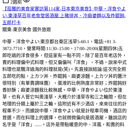
2週前
【孤獨的美食家實訪第114家-日本東京美食】中華・洋食やよ
い.東淺草百年老食堂居酒屋.上豬排丼、冷麻婆麵以及炸餛飩.
五郎打卡
關東-東京美食
國外旅遊
中華・洋食やよい:東京都台東区浅草5-60-1，電話:+81 3-
3872-7710，營業時間:11:30–15:00、17:00–20:00(星期四休)五
郎吃過的洋食很多，但這家有一點不同，除了是百年老店外，
賣的料理偏中式料理，但又偏偏叫「洋食」，不過，說來中式
料理也是飄洋過海的料理就是(笑)。先直接說結論:這次完全照
五郎吃的點，上カツ丼、炸餛飩、麻婆涼麵。上カツ丼的醬汁
很特別（有單賣調味醬），蛋液的比例熟度非常好；炸餛飩好
香好酥；麻婆涼麵我比較無感。中華・洋食やよい位於東淺
草，也有人管它叫奧淺草，大概介於淺草寺和三之輪間，但在
地理的分類上屬於三之輪。這附近有不少酒店，來來往往的計
程車不少，而據說中華・洋食やよい就是計程車司機，酒店的
首選。而在料理上的選擇，也就微微偏向是居酒屋，雖說店的
名字是「洋食」......。店外是帶點暖意的中、洋風，和賣的料