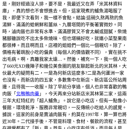
是，剛好經過沒人排，要不是，我最近又在弄「米其林資料
庫」，真的想也不會想進去。但，這家現煮的鱸魚湯喝服了
我，即便下次看到，我一樣不會點。結論:這碗久熬再熬的魚
湯鮮、滿滿的蛤蜊鮮和薑𢇃、九層塔間的平衡著實微妙。同
時，滷肉飯也非常有水準、滿滿膠質又不會太鹹或甜膩，柴燒
豬腳雖說吃不出太多柴燒味、但也堪稱好吃，就連小菜埾果南
都很棒。而且啊而且，店裡的姐姐們一個比一個親切。除了，
價格有著跳脫小吃的偏貴（每個人的價值觀不同），實在挑不
出毛病。啊，真離我家太遠…。然後，補充一下，我一個人吃
了660元XD幾陣子和幾位美食圈的朋友聊起新北的米其林，大
伙最大的疑問有二，一是為何新店這麼多?二是為何蘆洲一家
也沒有。而新店的四五家，多數集中在新店、新店區公所站周
邊，且待我一一收服。除了早前分享過，個人也非常喜歡的鴨
肉飯「
北鴨鴨肉羹
」，今天再來分站新店米其林第二家，這兩
三年大紅特紅的「超人鱸魚」。說它是小吃店，但有一點像小
餐館，環境乾淨、服務非常親切，一反傳統小吃給人的感覺。
據說，這家的前身是賣滷肉飯有，約莫在1997年，算一算也將
近30年。二代接手後，不管是料理、食材、餐飲的流程，甚至
在視覺都有了「新」意。首先，小吃店有低消，而且每人是