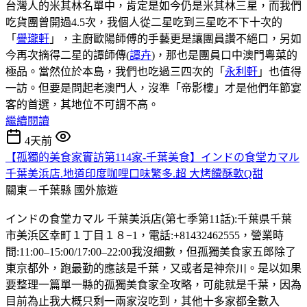
台灣人的米其林名單中，肯定是如今仍是米其林三星，而我們
吃貨團曾開過4.5次，我個人從二星吃到三星吃不下十次的
「
譽瓏軒
」，主廚歐陽師傅的手藝更是讓團員讚不絕口，另如
今再次摘得二星的譚師傳(
譚卉
)，那也是團員口中澳門粵菜的
極品。當然位於本島，我們也吃過三四次的「
永利軒
」也值得
一訪。但要是問起老澳門人，沒準「帝影樓」才是他們年節宴
客的首選，其地位不可謂不高。
繼續閱讀
4天前
【孤獨的美食家實訪第114家-千葉美食】インドの食堂カマル
千葉美浜店.地道印度咖哩口味繁多.超 大烤饢酥軟Q甜
關東－千葉縣
國外旅遊
インドの食堂カマル 千葉美浜店(第七季第11話):千葉県千葉
市美浜区幸町１丁目１８−1，電話:+81432462555，營業時
間:11:00–15:00/17:00–22:00我沒細數，但孤獨美食家五郎除了
東京都外，跑最勤的應該是千葉，又或者是神奈川。是以如果
要整理一篇單一縣的孤獨美食家全攻略，可能就是千葉，因為
目前為止我大概只剩一兩家沒吃到，其他十多家都全數入