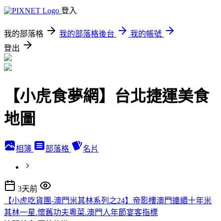
登入
我的部落格
我的部落格後台
我的帳號
登出
【小虎食夢網】台北捷運美食
地圖
相簿
部落格
名片
3天前
【小虎吃貨團-澳門米其林系列之24】帝影樓澳門連續十年米
其林一星.懷舊功夫粵菜.澳門人年節宴客指標