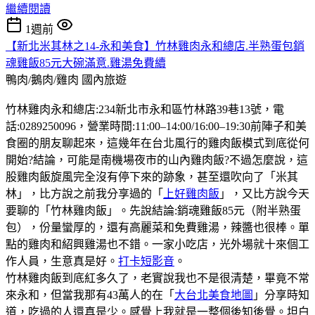
繼續閱讀
1週前
【新北米其林之14-永和美食】竹林雞肉永和總店.半熟蛋包銷
魂雞飯85元大碗滿意.雞湯免費續
鴨肉/鵝肉/雞肉
國內旅遊
竹林雞肉永和總店:234新北市永和區竹林路39巷13號，電
話:0289250096，營業時間:11:00–14:00/16:00–19:30前陣子和美
食圈的朋友聊起來，這幾年在台北風行的雞肉飯模式到底從何
開始?結論，可能是南機場夜市的山內雞肉飯?不過怎麼說，這
股雞肉飯旋風完全沒有停下來的跡象，甚至還吹向了「米其
林」，比方說之前我分享過的「
上好雞肉飯
」，又比方說今天
要聊的「竹林雞肉飯」。先說結論:銷魂雞飯85元（附半熟蛋
包），份量蠻厚的，還有高麗菜和免費雞湯，辣醬也很棒。單
點的雞肉和紹興雞湯也不錯。一家小吃店，光外場就十來個工
作人員，生意真是好。
打卡短影音
。
竹林雞肉飯到底紅多久了，老實說我也不是很清楚，畢竟不常
來永和，但當我那有43萬人的在「
大台北美食地圖
」分享時知
道，吃過的人還真是少。感覺上我就是一整個後知後覺。坦白