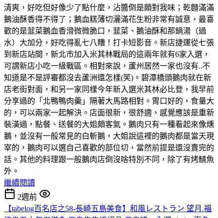
清爽，好吃但好像少了點什麼，沾醬倒是頗對我味；乾麵滿滿
鵝油酥香得不得了；鵝血糕薄切灑滿花生粉非常有誠意，最喜
歡的是韮菜鵝血香滑微微脆口，韮菜、鵝油酥和那鍋湯（過
水）大加分，好吃得亂七八糟！打卡短影音。新店捷運從七張
到新店站間，新北市加入米其林戰局的這兩年就有6家入選，
可謂新店小吃一級戰區。相對來說，蘆州居然一家也沒有..不
知道是不是評審都沒去蘆洲還怎樣(笑)。碧潭橋頭鵝肉就在新
店老街對面，和另一家同樣今年新入選米其林必比登，我早前
分享過的「北鴨鴨肉羹」隔著大馬路相對。胃口好的，食量大
的，可以兩家一起解決。店面很新，很舒適，感覺應該是重新
裝潢過，點餐、送餐的大姐頗客氣。鵝肉只有一種看起來像燻
鵝，並沒有一般常見的白斬鵝，大姐說這裡的鵝肉都是當天現
宰的，鵝肉可以選自己喜歡的部位切，當然前提是還沒賣完的
話。其他的料理跟一般鵝肉店倒沒啥特別不同，除了有烤鯖魚
外。
繼續閱讀
2週前
【tabelog百名店之58-長崎五島美食】和風レストラン 望月.福