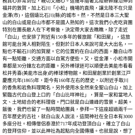
務真心非常到位，親切又細心。這幾年隨著北陸新幹線沿伸到
福井的敦賀，加上石川「小松」機場的直飛，讓北陸不在只是
金澤(市)，這個遠比石川(縣)的城市。然，不然是日本三大聖
山的白山或是白山市都不是國人熟知的。這次我們小虎吃貨團
特別在團長敝人在下考察後，決定帶大家去瞧瞧，除了走近
「白山」也安排了附近有150多年的餐旅館「和田屋」，這旅
館可能台灣人相對陌生，但對於日本人來說可是大大出名，一
點也不輸石川的加賀屋。它的位置約在白山的西面，離白山市
有一點矩離，交通方面以自駕方便些。又，從金澤、小松市開
車都是30分鐘左右的距離。另外棒球迷可以順便去美能市看看
松井秀喜(美能市出身)的棒球博物館。和田屋創業於創業江戸
慶應元年(1865)年，距今有160年左右的歷史，以附近手取川
的香魚和岩魚料理聞名，另外使用水全然來全聖山白山，加上
緊臨古代白山登上口的「白山比咩神社」，算是一家和當地人
文、土地結合的老料理宿。門口就是白山連峰的雪景。超美。
飯後，我們也留了一點時間給團員，參拜一下這座超過兩千一
百年歷史的古社，就白山友人說法，這間神社在全日本有3000
多座分社。相傳僧侶泰澄於717年成功登頂白山，確立了白山
的登拜信仰，並以此神社為起點向全國傳播。也就是說，想了