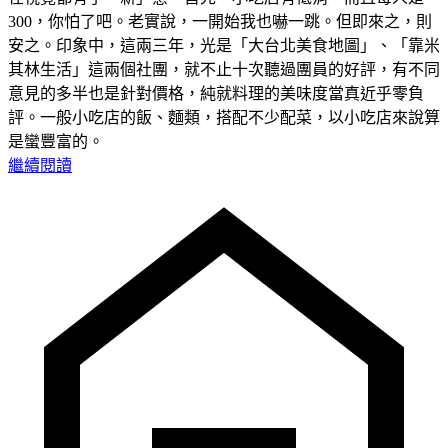
300，你怕了吧。老實說，一開始我也嚇一跳。但即來之，則
安之。印象中，這兩三年，光是「大台北美食地圖」、「靠米
其林生活」這兩個社團，就不止十次聽過團員的好評，有不同
意見的多半也是針對價格，純就料理的美味度當真近乎零負
評。一般小吃店的飯、麵類，搭配不少配菜，以小吃店來說算
是蠻豐富的。
繼續閱讀