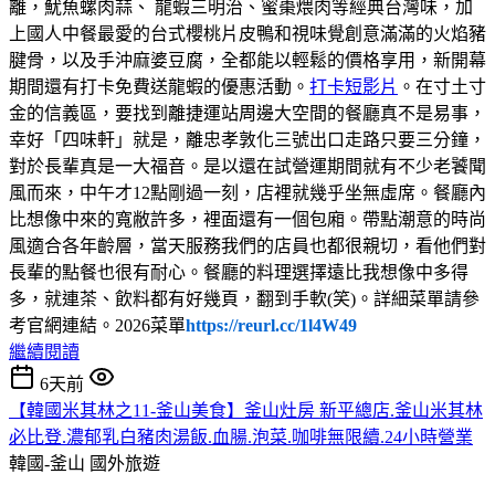
離，魷魚螺肉蒜、 龍蝦三明治、蜜棗煨肉等經典台灣味，加
上國人中餐最愛的台式櫻桃片皮鴨和視味覺創意滿滿的火焰豬
腱骨，以及手沖麻婆豆腐，全都能以輕鬆的價格享用，新開幕
期間還有打卡免費送龍蝦的優惠活動。
打卡短影片
。在寸土寸
金的信義區，要找到離捷運站周邊大空間的餐廳真不是易事，
幸好「四味軒」就是，離忠孝敦化三號出口走路只要三分鐘，
對於長輩真是一大福音。是以還在試營運期間就有不少老饕聞
風而來，中午才12點剛過一刻，店裡就幾乎坐無虛席。餐廳內
比想像中來的寬敝許多，裡面還有一個包廂。帶點潮意的時尚
風適合各年齡層，當天服務我們的店員也都很親切，看他們對
長輩的點餐也很有耐心。餐廳的料理選擇遠比我想像中多得
多，就連茶、飲料都有好幾頁，翻到手軟(笑)。詳細菜單請參
考官網連結。2026菜單
https://reurl.cc/1l4W49
繼續閱讀
6天前
【韓國米其林之11-釜山美食】釜山灶房 新平總店.釜山米其林
必比登.濃郁乳白豬肉湯飯.血腸.泡菜.咖啡無限續.24小時營業
韓國-釜山
國外旅遊