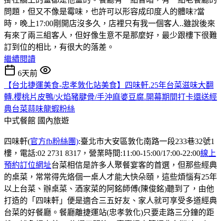
問題，但又不像是霉味，也許可以形容成印度人的體味?當
時，晚上17:00剛開店沒多久，店裡只有我一個客人..雖說後來
有來了兩三組客人，但好像生意不是那麼好，最少跟樓下很難
訂到位的相比，有很大的落差。
繼續閱讀
6天前
【台北捷運美食-忠孝敦化站美食】四味軒.25年台菜滋味大翻
轉.櫻桃片皮鴨/火焰豬腱骨/手沖麻婆豆腐.開幕期間打卡還送經
典台菜蒜味龍蝦粉絲
中式餐館
國內旅遊
四味軒(
官方fb粉絲團)
:臺北市大安區敦化南路一段233巷32號1
樓，電話:02 2731 8317，營業時間:11:00-15:00/17:00-22:00
線上
預約訂位網址
台菜相信是許多人聚餐宴客的首選，但那些經典
的桌菜，常常得先烙個一桌人才能大快朵頤，這些煩惱有25年
以上台菜、辦桌菜、酒家菜的阿銘師傅(陳俊銘)聽到了，由他
打造的「四味軒」便是適合三五好友、家人就可享受多道經典
台菜的好餐廳。餐廳離捷運站(忠孝敦化)只要走路三分鐘的距