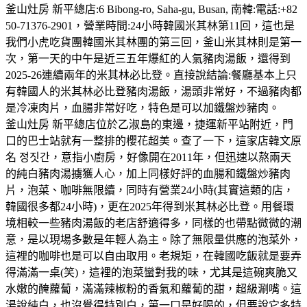
釜山灶房 新平總店:6 Bibong-ro, Saha-gu, Busan, 南韓:電話:+82
50-71376-2901，營業時間:24小時韓國米其林第11回，這也是
我們小虎吃貨團韓國米其林團的第三回，釜山米其林則是第一
次，第一天的中午是近三五年爆紅的人氣豬肉湯飯，還得到
2025-26連續兩年的米其林必比登。直接說結論:餐廳基本上只
有韓國人的米其林必比登豬肉湯飯，湯頭非常好，不過豬肉都
是冷凍肉片，血腸非常好吃，特色是可以加鐵盤炒豬肉。
釜山灶房 新平總店位於乙淑島的東邊，捷運新平站附近，門
口的巴士站就有一整排的櫻花超美。查了一下，這家店韓文原
名 정짓간，意指小廚房，好像開在2011年，但迅速以熬兩天
的純白豬肉湯擄獲人心，加上同樣好評的血腸和鐵盤炒豬肉
片，泡菜、咖啡無限續，同時有營業24小時(其實這類的店，
韓國很多都24小時)，更在2025年得到米其林必比登。用餐環
境相較一些豬肉湯飯的老店舒適得多，同樣的也帶點微微的潮
意，是以現場多數是年輕人為主。除了無限量供應的泡菜外，
這裡的咖啡也是可以自由取用。老規矩，在韓國吃飯就是要弄
得滿滿一桌(笑)，這裡的泡菜蠻對我的味，尤其是這碗爽脆又
水嫩的醃蘿蔔，滿滿辣椒粉的香氣和蘿蔔的甜，超級涮嘴。這
湯說純白，也沒覺得特別白，第一口是好喝的，但要說它多特