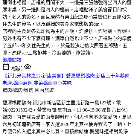
理倒也相櫬，店裡的用間不大，一邊是三張勉強可坐四人的盤
腿木桌，另一邊則是四人的檯前。店裡貼滿了美食節目的採
訪、名人的簽名，而且居然有東山紀之耶=)當然也有五郎和久
住先生的簽名，以及孤獨的美食家電影版的dm。
店裡的主食是各式炸物為主的丼飯，炸豬排、炸牡蠣、炸蝦。
另外也有不少下酒料理。酒單自然也少不少。店裡貼心的準備
了五郎set和久住先生的set，於是我決定這次照著五郎點。五
郎、虎郎set:上豬排丼、冷麻婆麵、炸餛飩。
繼續閱讀
2週前
【新北米其林之12-新店美食】碧潭橋頭鵝肉.新店三十年鵝肉
老店.鵝油蔥麵.韭菜鵝血真心美味
鴨肉/鵝肉/雞肉
國內旅遊
碧潭橋頭鵝肉:新北市新店區新生里北新路一段127號，電
話:0229153242，營業時間:星期五、11:00–15:00(星期六日休)
鵝肉一直是我最愛的兩隻腳料理，個人也有不少家愛店，是以
六月初知道新店有一家入選2026年米其林便專程去了一趟，七
月便公佈入選米其林必比登。直接說結論:鵝腿味道相對乾淨