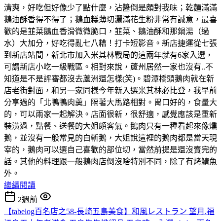
清爽，好吃但好像少了點什麼，沾醬倒是頗對我味；乾麵滿滿
鵝油酥香得不得了；鵝血糕薄切灑滿花生粉非常有誠意，最喜
歡的是韮菜鵝血香滑微微脆口，韮菜、鵝油酥和那鍋湯（過
水）大加分，好吃得亂七八糟！打卡短影音。新店捷運從七張
到新店站間，新北市加入米其林戰局的這兩年就有6家入選，
可謂新店小吃一級戰區。相對來說，蘆州居然一家也沒有..不
知道是不是評審都沒去蘆洲還怎樣(笑)。碧潭橋頭鵝肉就在新
店老街對面，和另一家同樣今年新入選米其林必比登，我早前
分享過的「北鴨鴨肉羹」隔著大馬路相對。胃口好的，食量大
的，可以兩家一起解決。店面很新，很舒適，感覺應該是重新
裝潢過，點餐、送餐的大姐頗客氣。鵝肉只有一種看起來像燻
鵝，並沒有一般常見的白斬鵝，大姐說這裡的鵝肉都是當天現
宰的，鵝肉可以選自己喜歡的部位切，當然前提是還沒賣完的
話。其他的料理跟一般鵝肉店倒沒啥特別不同，除了有烤鯖魚
外。
繼續閱讀
2週前
【tabelog百名店之58-長崎五島美食】和風レストラン 望月.福