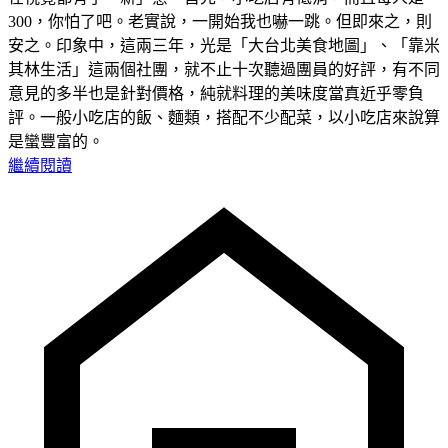
300，你怕了吧。老實說，一開始我也嚇一跳。但即來之，則
安之。印象中，這兩三年，光是「大台北美食地圖」、「靠米
其林生活」這兩個社團，就不止十次聽過團員的好評，有不同
意見的多半也是針對價格，純就料理的美味度當真近乎零負
評。一般小吃店的飯、麵類，搭配不少配菜，以小吃店來說算
是蠻豐富的。
繼續閱讀