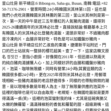
釜山灶房 新平總店:6 Bibong-ro, Saha-gu, Busan, 南韓:電話:+82
50-71376-2901，營業時間:24小時韓國米其林第11回，這也是
我們小虎吃貨團韓國米其林團的第三回，釜山米其林則是第一
次，第一天的中午是近三五年爆紅的人氣豬肉湯飯，還得到
2025-26連續兩年的米其林必比登。直接說結論:餐廳基本上只
有韓國人的米其林必比登豬肉湯飯，湯頭非常好，不過豬肉都
是冷凍肉片，血腸非常好吃，特色是可以加鐵盤炒豬肉。
釜山灶房 新平總店位於乙淑島的東邊，捷運新平站附近，門
口的巴士站就有一整排的櫻花超美。查了一下，這家店韓文原
名 정짓간，意指小廚房，好像開在2011年，但迅速以熬兩天
的純白豬肉湯擄獲人心，加上同樣好評的血腸和鐵盤炒豬肉
片，泡菜、咖啡無限續，同時有營業24小時(其實這類的店，
韓國很多都24小時)，更在2025年得到米其林必比登。用餐環
境相較一些豬肉湯飯的老店舒適得多，同樣的也帶點微微的潮
意，是以現場多數是年輕人為主。除了無限量供應的泡菜外，
這裡的咖啡也是可以自由取用。老規矩，在韓國吃飯就是要弄
得滿滿一桌(笑)，這裡的泡菜蠻對我的味，尤其是這碗爽脆又
水嫩的醃蘿蔔，滿滿辣椒粉的香氣和蘿蔔的甜，超級涮嘴。這
湯說純白，也沒覺得特別白，第一口是好喝的，但要說它多特