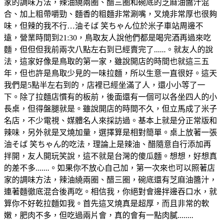
家的調味方法，辣油繞兩圈、醋三圈和碗底的芝麻油醬汁混
合、加上粗帶嚼勁、麵香的粗麵非常涮嘴，叉燒非常厚也很夠
味，但辣的我不行…油そば 笑ちゃん位於米子車站周邊不
遠，營業時間到21:30，鳥取友人說他們都是喝完酒再過來吃
麵，但但但我前兩次八點左右到已經賣完了......。就友人的說
法，這家好像是鳥取的第一家，雖說開店的時間也就這三五
年，但也許是鳥取少見的一味拉麵，所以生意一直很好。這天
我們是5點半左右到的，店裡已經坐滿了人，還小小等了一
下。除了拉麵店慣有的板前，後面還有一個可以各坐四人的小
長桌，但得盤腿就是。雖說開店的時間不久，但立馬成了米子
名店，不少電視、媒體名人來採訪過。基本上就是分正常版和
辣味，另外就是叉燒加量，選擇算是相對簡單。桌上放著一張
油そば 笑ちゃん的吃法，理論上是辣油、醋隨意自行添加再
拌開，友人開玩笑說，這不就是台灣的傻瓜麵。想想，好想真
的差不多.......。如果你不放心自己加，第一次來也可以照著店
家的調味方法，辣油繞兩圈、醋三圈，碗底還有芝麻油醬汁，
連著麵徹底混合後再吃。相信我，你絕對會邊拌邊吞口水，就
算你不好乾拉麵如我。首先這叉燒真是超厚，而且非常的軟
嫩，肥肉不多，但吃過兩片會，真的會有一點肉膩........