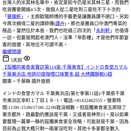
台灣人的米其林名單中，肯定是如今仍是米其林三星，而我們
吃貨團曾開過4.5次，我個人從二星吃到三星吃不下十次的
「
譽瓏軒
」，主廚歐陽師傅的手藝更是讓團員讚不絕口，另如
今再次摘得二星的譚師傳(
譚卉
)，那也是團員口中澳門粵菜的
極品。當然位於本島，我們也吃過三四次的「
永利軒
」也值得
一訪。但要是問起老澳門人，沒準「帝影樓」才是他們年節宴
客的首選，其地位不可謂不高。
繼續閱讀
5天前
【孤獨的美食家實訪第114家-千葉美食】インドの食堂カマル
千葉美浜店.地道印度咖哩口味繁多.超 大烤饢酥軟Q甜
關東－千葉縣
國外旅遊
インドの食堂カマル 千葉美浜店(第七季第11話):千葉県千葉
市美浜区幸町１丁目１８−1，電話:+81432462555，營業時
間:11:00–15:00/17:00–22:00我沒細數，但孤獨美食家五郎除了
東京都外，跑最勤的應該是千葉，又或者是神奈川。是以如果
要整理一篇單一縣的孤獨美食家全攻略，可能就是千葉，因為
目前為止我大概只剩一兩家沒吃到，其他十多家都全數入