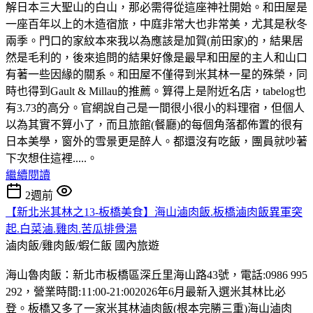
解日本三大聖山的白山，那必需得從這座神社開始。和田屋是
一座百年以上的木造宿旅，中庭非常大也非常美，尤其是秋冬
兩季。門口的家紋本來我以為應該是加賀(前田家)的，結果居
然是毛利的，後來追問的結果好像是最早和田屋的主人和山口
有著一些因緣的關系。和田屋不僅得到米其林一星的殊榮，同
時也得到Gault & Millau的推薦。算得上是附近名店，tabelog也
有3.73的高分。官網說自己是一間很小很小的料理宿，但個人
以為其實不算小了，而且旅館(餐廳)的每個角落都佈置的很有
日本美學，窗外的雪景更是醉人。都還沒有吃飯，團員就吵著
下次想住這裡.....。
繼續閱讀
2週前
【新北米其林之13-板橋美食】海山滷肉飯.板橋滷肉飯異軍突
起.白菜滷.雞肉.苦瓜排骨湯
滷肉飯/雞肉飯/蝦仁飯
國內旅遊
海山魯肉飯：新北市板橋區深丘里海山路43號，電話:0986 995
292，營業時間:11:00-21:002026年6月最新入選米其林比必
登。板橋又多了一家米其林滷肉飯(根本完勝三重)海山滷肉