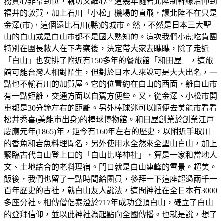
務真心非常到位，親切又細心。這幾年隨著北陸新幹線沿伸到
福井的敦賀，加上石川「小松」機場的直飛，讓北陸不在只是
金澤(市)，這個遠比石川(縣)的城市。然，不然是日本三大聖
山的白山或是白山市都不是國人熟知的。這次我們小虎吃貨團
特別在團長敝人在下考察後，決定帶大家去瞧瞧，除了走近
「白山」也安排了附近有150多年的餐旅館「和田屋」，這旅
館可能台灣人相對陌生，但對於日本人來說可是大大出名，一
點也不輸石川的加賀屋。它的位置約在白山的西面，離白山市
有一點矩離，交通方面以自駕方便些。又，從金澤、小松市開
車都是30分鐘左右的距離。另外棒球迷可以順便去美能市看看
松井秀喜(美能市出身)的棒球博物館。和田屋創業於創業江戸
慶應元年(1865)年，距今有160年左右的歷史，以附近手取川
的香魚和岩魚料理聞名，另外使用水全然來全聖山白山，加上
緊臨古代白山登上口的「白山比咩神社」，算是一家和當地人
文、土地結合的老料理宿。門口就是白山連峰的雪景。超美。
飯後，我們也留了一點時間給團員，參拜一下這座超過兩千一
百年歷史的古社，就白山友人說法，這間神社在全日本有3000
多座分社。相傳僧侶泰澄於717年成功登頂白山，確立了白山
的登拜信仰，並以此神社為起點向全國傳播。也就是說，想了