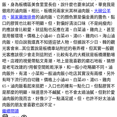
飯，身為板橋區美食里里長伯，說什麼也要來試試，畢竟我是
徹底的滷肉飯。相比，板橋另兩家米其林滷肉飯、
大碗公羊
肉
、
葉家藥燉排骨
的滷肉飯、它的顏色算是偏金黃的醬色，黏
口的膠質也比較不明顯。但，對偏好清淡口味（不是純瘦肉）
的應該會比較愛，就這點也反應在湯、白菜滷，雞肉上，甚至
是用餐環境。價格上小滷40、白菜49、湯65、雞肉65。海山滷
肉飯，坦白說我還真不知道這號人物，但據說不少日、韓的觀
光客會來...其位置說是板橋車站附近的巷弄裡，但其實一般觀
光客應該很少會走到這附近，比較有名的大概就是板橋運動場
吧。店裡的視覺帶點文青潮，地上是我喜歡的磨石地板，猜想
是老宅改建的?用餐空間乾乾淨淨，和一般小吃略顯不同。滷
肉飯外，有湯、小菜和一般滷肉飯小吃店其實沒有兩樣，另外
有時下流行的白切雞。價格上小滷40、白菜49、湯65、雞肉
65。滷肉飯看起來挺肥，入口也的確有一點化口，但黏膠質不
是那麼的明顯，味道意外不鹹膩，也不會太過油膩，但對於愛
滷肉飯的我而言，好像少了一點滿足感。但，也許不好太油滷
肉飯的朋友會喜歡也說不定。
繼續閱讀