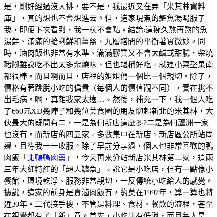
是，剛好經過沒人排，要不是，我最近又在弄「米其林資料
庫」，真的想也不會想進去。但，這家現煮的鱸魚湯喝服了
我，即便下次看到，我一樣不會點。結論:這碗久熬再熬的魚
湯鮮、滿滿的蛤蜊鮮和薑𢇃、九層塔間的平衡著實微妙。同
時，滷肉飯也非常有水準、滿滿膠質又不會太鹹或甜膩，柴燒
豬腳雖說吃不出太多柴燒味、但也堪稱好吃，就連小菜埾果南
都很棒。而且啊而且，店裡的姐姐們一個比一個親切。除了，
價格有著跳脫小吃的偏貴（每個人的價值觀不同），實在挑不
出毛病。啊，真離我家太遠…。然後，補充一下，我一個人吃
了660元XD幾陣子和幾位美食圈的朋友聊起新北的米其林，大
伙最大的疑問有二，一是為何新店這麼多?二是為何蘆洲一家
也沒有。而新店的四五家，多數集中在新店、新店區公所站周
邊，且待我一一收服。除了早前分享過，個人也非常喜歡的鴨
肉飯「
北鴨鴨肉羹
」，今天再來分站新店米其林第二家，這兩
三年大紅特紅的「超人鱸魚」。說它是小吃店，但有一點像小
餐館，環境乾淨、服務非常親切，一反傳統小吃給人的感覺。
據說，這家的前身是賣滷肉飯有，約莫在1997年，算一算也將
近30年。二代接手後，不管是料理、食材、餐飲的流程，甚至
在視覺都有了「新」意。首先，小吃店有低消，而且每人是