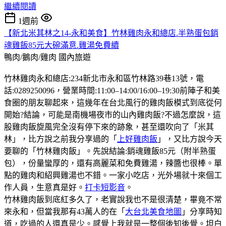
繼續閱讀
1週前
【新北米其林之14-永和美食】竹林雞肉永和總店.半熟蛋包銷
魂雞飯85元大碗滿意.雞湯免費續
鴨肉/鵝肉/雞肉
國內旅遊
竹林雞肉永和總店:234新北市永和區竹林路39巷13號，電
話:0289250096，營業時間:11:00–14:00/16:00–19:30前陣子和美
食圈的朋友聊起來，這幾年在台北風行的雞肉飯模式到底從何
開始?結論，可能是南機場夜市的山內雞肉飯?不過怎麼說，這
股雞肉飯旋風完全沒有停下來的跡象，甚至還吹向了「米其
林」，比方說之前我分享過的「
上好雞肉飯
」，又比方說今天
要聊的「竹林雞肉飯」。先說結論:銷魂雞飯85元（附半熟蛋
包），份量蠻厚的，還有高麗菜和免費雞湯，辣醬也很棒。單
點的雞肉和紹興雞湯也不錯。一家小吃店，光外場就十來個工
作人員，生意真是好。
打卡短影音
。
竹林雞肉飯到底紅多久了，老實說我也不是很清楚，畢竟不常
來永和，但當我那有43萬人的在「
大台北美食地圖
」分享時知
道，吃過的人還真是少。感覺上我就是一整個後知後覺。坦白