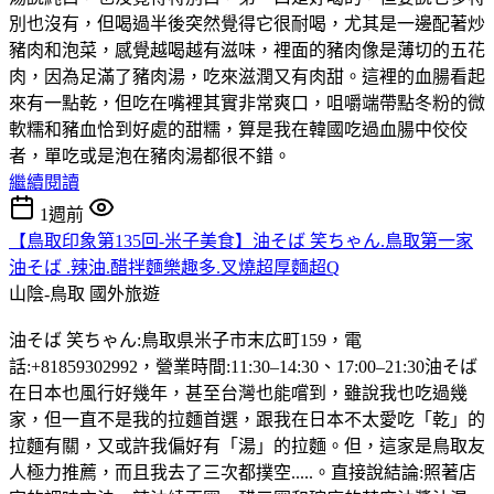
別也沒有，但喝過半後突然覺得它很耐喝，尤其是一邊配著炒
豬肉和泡菜，感覺越喝越有滋味，裡面的豬肉像是薄切的五花
肉，因為足滿了豬肉湯，吃來滋潤又有肉甜。這裡的血腸看起
來有一點乾，但吃在嘴裡其實非常爽口，咀嚼端帶點冬粉的微
軟糯和豬血恰到好處的甜糯，算是我在韓國吃過血腸中佼佼
者，單吃或是泡在豬肉湯都很不錯。
繼續閱讀
1週前
【鳥取印象第135回-米子美食】油そば 笑ちゃん.鳥取第一家
油そば .辣油.醋拌麵樂趣多.叉燒超厚麵超Q
山陰-鳥取
國外旅遊
油そば 笑ちゃん:鳥取県米子市末広町159，電
話:+81859302992，營業時間:11:30–14:30、17:00–21:30油そば
在日本也風行好幾年，甚至台灣也能嚐到，雖說我也吃過幾
家，但一直不是我的拉麵首選，跟我在日本不太愛吃「乾」的
拉麵有關，又或許我偏好有「湯」的拉麵。但，這家是鳥取友
人極力推薦，而且我去了三次都撲空.....。直接說結論:照著店