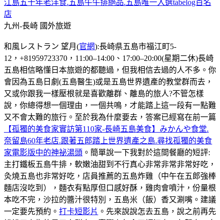
江島五十年老洋食.五島牛牛排絕品.五島唯一入選tabelog百名
店
九州-長崎
國外旅遊
和風レストラン 望月(
官網
):長崎県五島市福江町5-
12，+81959723370，11:00–14:00、17:00–20:00(星期二休)長崎
五島相信略懂日本旅遊的都聽過，但我相信去過的人不多。你
會因為五島日劇(五島醫生)或是五島世界遺產的教堂群而去，
又或你跟我一樣壓根就是喜歡離群、離島的旅人?不管怎樣
說，你總得想一個理由，一個共鳴，才能踏上這一段有一點難
又不會太難的旅行。至於我為什麼要去，答案已經寫在前一篇
【孤獨的美食家實訪第110家-長崎五島美食】みかんや食堂.
奈留島60年老店.跟著五郎踏上世界遺產之島.尋找孤獨的美食
家電影版中的神祕湯頭
。簡單說一下我對於這間餐廳的短評:
主打鐵板五島牛排，軟嫩油甜到不行真心非常非常非常好吃，
灸燒五島也非常好吃，店員推薦的五島炸雞（中午在五郎強棒
麵店沒吃到），麵衣有點厚但口感好酥，雞肉會噴汁，份量根
本吃不完，沙拉的醬汁很特別，五島米（飯）香又涮嘴。建議
一定要先預約。
打卡短影片
。先來說說怎去五島，說之前再先