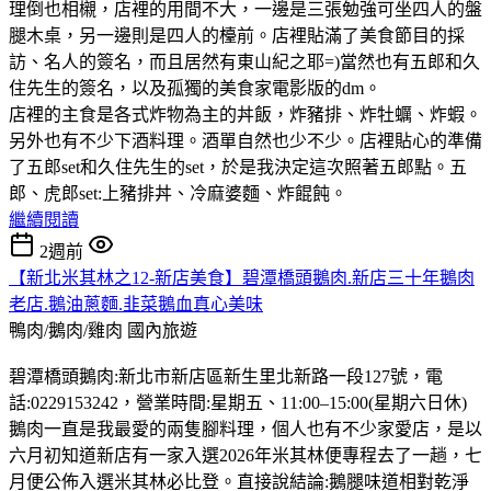
理倒也相櫬，店裡的用間不大，一邊是三張勉強可坐四人的盤
腿木桌，另一邊則是四人的檯前。店裡貼滿了美食節目的採
訪、名人的簽名，而且居然有東山紀之耶=)當然也有五郎和久
住先生的簽名，以及孤獨的美食家電影版的dm。
店裡的主食是各式炸物為主的丼飯，炸豬排、炸牡蠣、炸蝦。
另外也有不少下酒料理。酒單自然也少不少。店裡貼心的準備
了五郎set和久住先生的set，於是我決定這次照著五郎點。五
郎、虎郎set:上豬排丼、冷麻婆麵、炸餛飩。
繼續閱讀
2週前
【新北米其林之12-新店美食】碧潭橋頭鵝肉.新店三十年鵝肉
老店.鵝油蔥麵.韭菜鵝血真心美味
鴨肉/鵝肉/雞肉
國內旅遊
碧潭橋頭鵝肉:新北市新店區新生里北新路一段127號，電
話:0229153242，營業時間:星期五、11:00–15:00(星期六日休)
鵝肉一直是我最愛的兩隻腳料理，個人也有不少家愛店，是以
六月初知道新店有一家入選2026年米其林便專程去了一趟，七
月便公佈入選米其林必比登。直接說結論:鵝腿味道相對乾淨