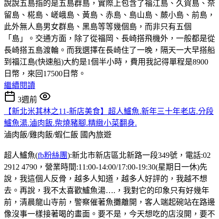
說說五島指的是五島群島，實際上包含了福江島、久賀島、奈
留島、椛島、嵯峨島、黃島、赤島、島山島、蕨小島、前島，
此外無人島男女群島、黑島等等幾個島，而非只有五個
「島」。交通方面，除了從福岡、長崎搭飛機外，一般都是從
長崎搭五島渡輪。而我選擇在長崎住了一晚，隔天一大早搭船
到福江島(快速船)大約是1個半小時，費用我記得單程是8900
日幣，來回17500日幣。
繼續閱讀
3週前
【新北米其林之11-新店美食】超人鱸魚.新年三十年老店.分段
鱸魚湯.滷肉飯.柴燒豬腳.精緻小菜翻身.
滷肉飯/雞肉飯/蝦仁飯
國內旅遊
超人鱸魚(
fb粉絲團
):新北市新店區北新路一段349號，電話:02
2912 4790，營業時間:11:00-14:00/17:00-19:30(星期日一休)先
說，我這個人反骨，越多人知道，越多人好評的，我越不想
去。再說，我不太喜歡鱸魚湯….，我對它的印象只有好幾年
前，清晨龍山寺前，警察催著魚攤離開，客人端起碗站在路邊
像沒事一樣接著喝的畫面。要不是，今天想吃的店沒開，要不