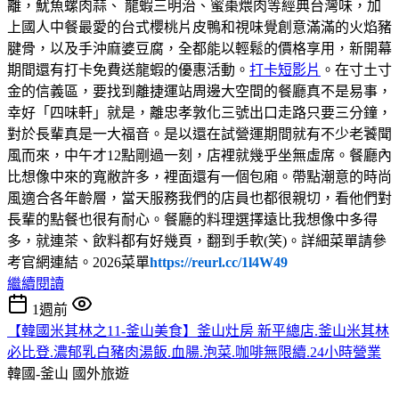
離，魷魚螺肉蒜、 龍蝦三明治、蜜棗煨肉等經典台灣味，加
上國人中餐最愛的台式櫻桃片皮鴨和視味覺創意滿滿的火焰豬
腱骨，以及手沖麻婆豆腐，全都能以輕鬆的價格享用，新開幕
期間還有打卡免費送龍蝦的優惠活動。
打卡短影片
。在寸土寸
金的信義區，要找到離捷運站周邊大空間的餐廳真不是易事，
幸好「四味軒」就是，離忠孝敦化三號出口走路只要三分鐘，
對於長輩真是一大福音。是以還在試營運期間就有不少老饕聞
風而來，中午才12點剛過一刻，店裡就幾乎坐無虛席。餐廳內
比想像中來的寬敝許多，裡面還有一個包廂。帶點潮意的時尚
風適合各年齡層，當天服務我們的店員也都很親切，看他們對
長輩的點餐也很有耐心。餐廳的料理選擇遠比我想像中多得
多，就連茶、飲料都有好幾頁，翻到手軟(笑)。詳細菜單請參
考官網連結。2026菜單
https://reurl.cc/1l4W49
繼續閱讀
1週前
【韓國米其林之11-釜山美食】釜山灶房 新平總店.釜山米其林
必比登.濃郁乳白豬肉湯飯.血腸.泡菜.咖啡無限續.24小時營業
韓國-釜山
國外旅遊