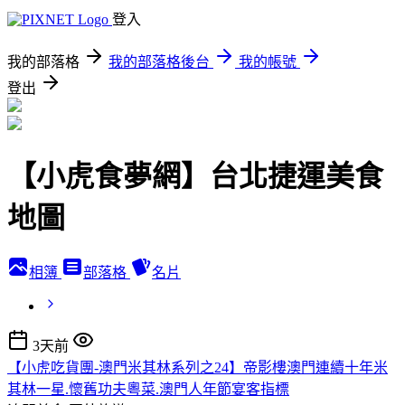
登入
我的部落格
我的部落格後台
我的帳號
登出
【小虎食夢網】台北捷運美食
地圖
相簿
部落格
名片
3天前
【小虎吃貨團-澳門米其林系列之24】帝影樓澳門連續十年米
其林一星.懷舊功夫粵菜.澳門人年節宴客指標