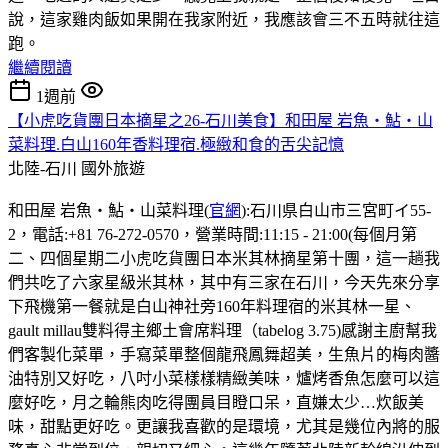
說，這家雞肉飯如果開在我家附近，我應該會三不五時就往這
跑。
繼續閱讀
1週前
【小虎吃貨團日本摘星之26-石川美食】和田屋 岩魚・鮎・山
菜料理.白山160年香料理宿.極緻和食的舌尖記憶
北陸-石川
國外旅遊
和田屋 岩魚・鮎・山菜料理(
官網
):石川県白山市三宮町イ55-
2，電話:+81 76-272-0570，營業時間:11:15 - 21:00(每個月第
二、四個星期二小虎吃貨團日本米其林摘星第十團，這一趟我
們共吃了六家星級米其林，其中有三家在石川，今天先來分享
下飛機第一餐就是白山神社旁160年料理宿的米其林一星、
gault millau雙料得主鄉土會席料理（tabelog 3.75)感謝主廚幫我
們客製化菜單，手寫菜單整個龍飛鳳舞超美，生魚片的梅肉醬
油特別又好吃，八吋小菜樣樣精緻美味，爐烤香魚怎麼可以這
麼好吃，月之輪熊肉吃得團員目瞪口呆，直嫌太少…炊飯美
味，甜點更好吃。更讓我喜歡的是環境，尤其是幾位內將的服