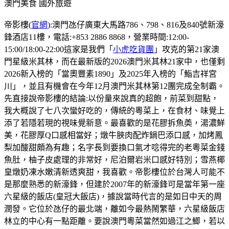
澳門美食
國外旅遊
帝影樓(
官網
):澳門氹仔廣東大馬路786、798、816及840號新濠
鋒酒店11樓，電話:+853 2886 8868，營業時間:12:00-
15:00/18:00-22:00這家是我們「
小虎吃貨團
」攻克的第21家澳
門星級米其林，而在最新版的2026澳門米其林21家中，也僅剩
2026新入榜的「當奧豐素1890」及2025年入榜的「鮨吉祥宮
川」，並且有機會在今年12月澳門米其林第12團完成全制霸。
先直接說帝影樓的結論:以份量來說真的超飽，前菜到甜點，
我大概說了七八次蠻好吃的，傳統的粵菜上，在食材、味覺上
添了若隱若現的視味覺新意。最喜歡的是花膠拆魚𡙡，湯濃鮮
美，花膠厚Q口感相當好；燉牛脥肉配炸鍋巴添口感，加烤鳳
梨加酸甜頗為有趣；名字長到要換口氣才唸得完的老粵菜金錢
魚肚，柚子皮處理的非常好，尼泊爾岩米口感好特別；雪燕椰
皇燉奶凍水嫩清新透爽甜，我喜歡。帝影樓位於台灣人可能不
是那麼熟悉的新濠鋒，但建於2007年的新濠鋒可是當年第一座
六星級的飯店(皇冠大飯店)，據說當時代言的是如日中天的周
潤發。它位於氹仔的最北端，離如今最熱鬧繁華，六星級飯店
林立的中心有一點距離。要說澳門粵菜當然如過江之鯽，若以