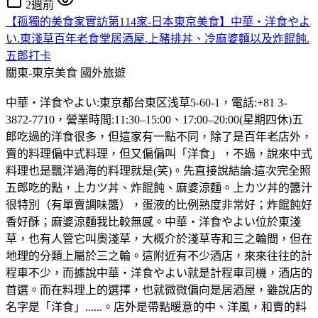
2週前
【孤獨的美食家實訪第114家-日本東京美食】中華・洋食やよ
い.東淺草百年老食堂居酒屋.上豬排丼、冷麻婆麵以及炸餛飩.
五郎打卡
關東-東京美食
國外旅遊
中華・洋食やよい:東京都台東区浅草5-60-1，電話:+81 3-
3872-7710，營業時間:11:30–15:00、17:00–20:00(星期四休)五
郎吃過的洋食很多，但這家有一點不同，除了是百年老店外，
賣的料理偏中式料理，但又偏偏叫「洋食」，不過，說來中式
料理也是飄洋過海的料理就是(笑)。先直接說結論:這次完全照
五郎吃的點，上カツ丼、炸餛飩、麻婆涼麵。上カツ丼的醬汁
很特別（有單賣調味醬），蛋液的比例熟度非常好；炸餛飩好
香好酥；麻婆涼麵我比較無感。中華・洋食やよい位於東淺
草，也有人管它叫奧淺草，大概介於淺草寺和三之輪間，但在
地理的分類上屬於三之輪。這附近有不少酒店，來來往往的計
程車不少，而據說中華・洋食やよい就是計程車司機，酒店的
首選。而在料理上的選擇，也就微微偏向是居酒屋，雖說店的
名字是「洋食」......。店外是帶點暖意的中、洋風，和賣的料