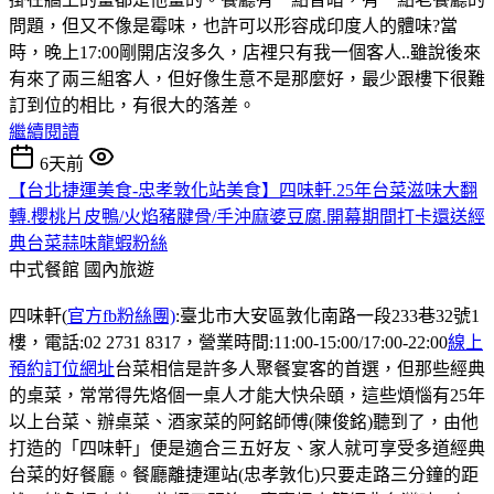
問題，但又不像是霉味，也許可以形容成印度人的體味?當
時，晚上17:00剛開店沒多久，店裡只有我一個客人..雖說後來
有來了兩三組客人，但好像生意不是那麼好，最少跟樓下很難
訂到位的相比，有很大的落差。
繼續閱讀
6天前
【台北捷運美食-忠孝敦化站美食】四味軒.25年台菜滋味大翻
轉.櫻桃片皮鴨/火焰豬腱骨/手沖麻婆豆腐.開幕期間打卡還送經
典台菜蒜味龍蝦粉絲
中式餐館
國內旅遊
四味軒(
官方fb粉絲團)
:臺北市大安區敦化南路一段233巷32號1
樓，電話:02 2731 8317，營業時間:11:00-15:00/17:00-22:00
線上
預約訂位網址
台菜相信是許多人聚餐宴客的首選，但那些經典
的桌菜，常常得先烙個一桌人才能大快朵頤，這些煩惱有25年
以上台菜、辦桌菜、酒家菜的阿銘師傅(陳俊銘)聽到了，由他
打造的「四味軒」便是適合三五好友、家人就可享受多道經典
台菜的好餐廳。餐廳離捷運站(忠孝敦化)只要走路三分鐘的距