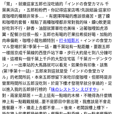
「胃」，就連這家五郎也沒吃過的「インドの食堂カマル 千
葉美浜店」，五郎粉粉們，你記得這家店嗎?先說結論:這家印
度咖哩的種類非常多…. ，有選擇障礙的應該很痛苦。選了饢
和咖哩的套餐，瞎點了兩種咖哩都非常對我的味，饢Q軟更是
好吃到不行，餅香、油甜就算單吃也美味、沾著咖哩如虎添
翼。配餐沙拉很一般，五郎也有喝的芒果拉希挺好喝，加點的
肉串偏乾，咖哩小籠包頗特別。
打卡短影片
。インドの食堂カ
マル登場於第7季第十一話，離千葉站有一點距離，要跟五郎
一樣搭京成千葉線的西登戶站下車，步行大約是七到八分鐘可
達。這裡有一個千葉上千戶的大型住宅區「千葉ガーデンタウ
ン」，一出車站的大馬路就可以看見。如果你有印象，該集
(第7季第十一話)，五郎來到這就是受「インドの食堂カマ
ル」的老闆所託，本來五郎想留下來吃印度咖哩，但那時是非
營業時間所以五郎沒吃到，於是下樓才發現早就分享過的，足
以進入我的五郎排行榜的「
味のレストラン えびすや
」。
對，兩家是鄰居。一走上這有一點暗的木梯，不曉得為什麼精
神上有一點戰戰競競...要不是節目中曾出現，我應該是不會走
進餐廳。不，連走上去都不會.....。後來，老闆說樓上樓下，
掛在牆上的畫都是他畫的。餐廳有一點昏暗，有一點老餐廳的