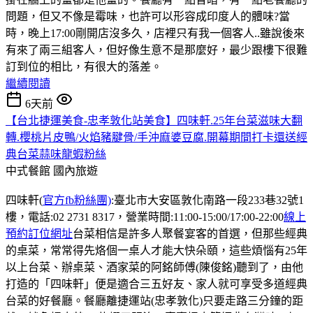
問題，但又不像是霉味，也許可以形容成印度人的體味?當
時，晚上17:00剛開店沒多久，店裡只有我一個客人..雖說後來
有來了兩三組客人，但好像生意不是那麼好，最少跟樓下很難
訂到位的相比，有很大的落差。
繼續閱讀
6天前
【台北捷運美食-忠孝敦化站美食】四味軒.25年台菜滋味大翻
轉.櫻桃片皮鴨/火焰豬腱骨/手沖麻婆豆腐.開幕期間打卡還送經
典台菜蒜味龍蝦粉絲
中式餐館
國內旅遊
四味軒(
官方fb粉絲團)
:臺北市大安區敦化南路一段233巷32號1
樓，電話:02 2731 8317，營業時間:11:00-15:00/17:00-22:00
線上
預約訂位網址
台菜相信是許多人聚餐宴客的首選，但那些經典
的桌菜，常常得先烙個一桌人才能大快朵頤，這些煩惱有25年
以上台菜、辦桌菜、酒家菜的阿銘師傅(陳俊銘)聽到了，由他
打造的「四味軒」便是適合三五好友、家人就可享受多道經典
台菜的好餐廳。餐廳離捷運站(忠孝敦化)只要走路三分鐘的距