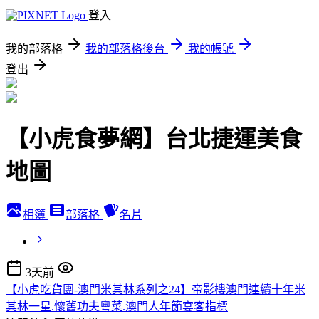
登入
我的部落格
我的部落格後台
我的帳號
登出
【小虎食夢網】台北捷運美食
地圖
相簿
部落格
名片
3天前
【小虎吃貨團-澳門米其林系列之24】帝影樓澳門連續十年米
其林一星.懷舊功夫粵菜.澳門人年節宴客指標