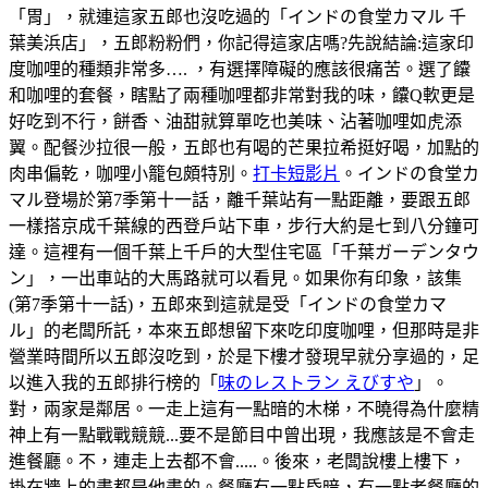
「胃」，就連這家五郎也沒吃過的「インドの食堂カマル 千
葉美浜店」，五郎粉粉們，你記得這家店嗎?先說結論:這家印
度咖哩的種類非常多…. ，有選擇障礙的應該很痛苦。選了饢
和咖哩的套餐，瞎點了兩種咖哩都非常對我的味，饢Q軟更是
好吃到不行，餅香、油甜就算單吃也美味、沾著咖哩如虎添
翼。配餐沙拉很一般，五郎也有喝的芒果拉希挺好喝，加點的
肉串偏乾，咖哩小籠包頗特別。
打卡短影片
。インドの食堂カ
マル登場於第7季第十一話，離千葉站有一點距離，要跟五郎
一樣搭京成千葉線的西登戶站下車，步行大約是七到八分鐘可
達。這裡有一個千葉上千戶的大型住宅區「千葉ガーデンタウ
ン」，一出車站的大馬路就可以看見。如果你有印象，該集
(第7季第十一話)，五郎來到這就是受「インドの食堂カマ
ル」的老闆所託，本來五郎想留下來吃印度咖哩，但那時是非
營業時間所以五郎沒吃到，於是下樓才發現早就分享過的，足
以進入我的五郎排行榜的「
味のレストラン えびすや
」。
對，兩家是鄰居。一走上這有一點暗的木梯，不曉得為什麼精
神上有一點戰戰競競...要不是節目中曾出現，我應該是不會走
進餐廳。不，連走上去都不會.....。後來，老闆說樓上樓下，
掛在牆上的畫都是他畫的。餐廳有一點昏暗，有一點老餐廳的