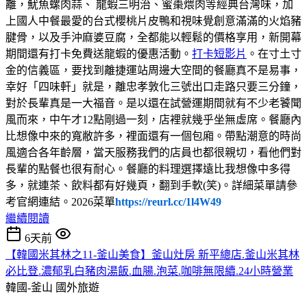
離，魷魚螺肉蒜、 龍蝦三明治、蜜棗煨肉等經典台灣味，加
上國人中餐最愛的台式櫻桃片皮鴨和視味覺創意滿滿的火焰豬
腱骨，以及手沖麻婆豆腐，全都能以輕鬆的價格享用，新開幕
期間還有打卡免費送龍蝦的優惠活動。
打卡短影片
。在寸土寸
金的信義區，要找到離捷運站周邊大空間的餐廳真不是易事，
幸好「四味軒」就是，離忠孝敦化三號出口走路只要三分鐘，
對於長輩真是一大福音。是以還在試營運期間就有不少老饕聞
風而來，中午才12點剛過一刻，店裡就幾乎坐無虛席。餐廳內
比想像中來的寬敝許多，裡面還有一個包廂。帶點潮意的時尚
風適合各年齡層，當天服務我們的店員也都很親切，看他們對
長輩的點餐也很有耐心。餐廳的料理選擇遠比我想像中多得
多，就連茶、飲料都有好幾頁，翻到手軟(笑)。詳細菜單請參
考官網連結。2026菜單
https://reurl.cc/1l4W49
繼續閱讀
6天前
【韓國米其林之11-釜山美食】釜山灶房 新平總店.釜山米其林
必比登.濃郁乳白豬肉湯飯.血腸.泡菜.咖啡無限續.24小時營業
韓國-釜山
國外旅遊