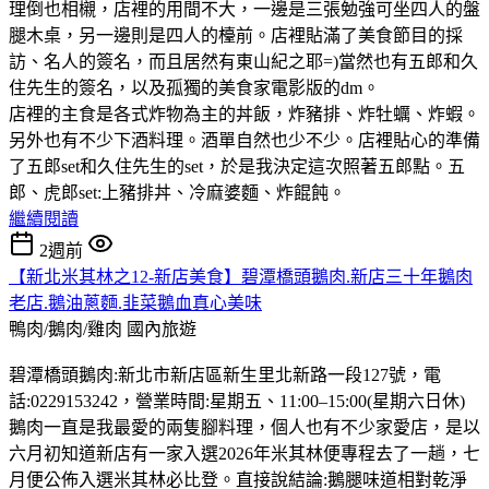
理倒也相櫬，店裡的用間不大，一邊是三張勉強可坐四人的盤
腿木桌，另一邊則是四人的檯前。店裡貼滿了美食節目的採
訪、名人的簽名，而且居然有東山紀之耶=)當然也有五郎和久
住先生的簽名，以及孤獨的美食家電影版的dm。
店裡的主食是各式炸物為主的丼飯，炸豬排、炸牡蠣、炸蝦。
另外也有不少下酒料理。酒單自然也少不少。店裡貼心的準備
了五郎set和久住先生的set，於是我決定這次照著五郎點。五
郎、虎郎set:上豬排丼、冷麻婆麵、炸餛飩。
繼續閱讀
2週前
【新北米其林之12-新店美食】碧潭橋頭鵝肉.新店三十年鵝肉
老店.鵝油蔥麵.韭菜鵝血真心美味
鴨肉/鵝肉/雞肉
國內旅遊
碧潭橋頭鵝肉:新北市新店區新生里北新路一段127號，電
話:0229153242，營業時間:星期五、11:00–15:00(星期六日休)
鵝肉一直是我最愛的兩隻腳料理，個人也有不少家愛店，是以
六月初知道新店有一家入選2026年米其林便專程去了一趟，七
月便公佈入選米其林必比登。直接說結論:鵝腿味道相對乾淨