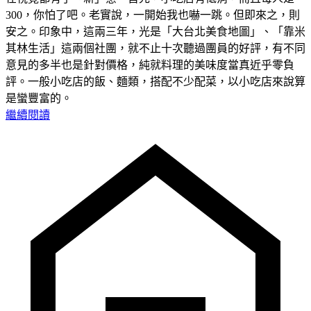
300，你怕了吧。老實說，一開始我也嚇一跳。但即來之，則
安之。印象中，這兩三年，光是「大台北美食地圖」、「靠米
其林生活」這兩個社團，就不止十次聽過團員的好評，有不同
意見的多半也是針對價格，純就料理的美味度當真近乎零負
評。一般小吃店的飯、麵類，搭配不少配菜，以小吃店來說算
是蠻豐富的。
繼續閱讀