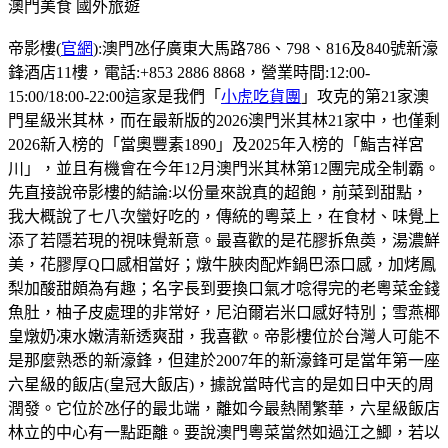
澳門美食
國外旅遊
帝影樓(
官網
):澳門氹仔廣東大馬路786、798、816及840號新濠
鋒酒店11樓，電話:+853 2886 8868，營業時間:12:00-
15:00/18:00-22:00這家是我們「
小虎吃貨團
」攻克的第21家澳
門星級米其林，而在最新版的2026澳門米其林21家中，也僅剩
2026新入榜的「當奧豐素1890」及2025年入榜的「鮨吉祥宮
川」，並且有機會在今年12月澳門米其林第12團完成全制霸。
先直接說帝影樓的結論:以份量來說真的超飽，前菜到甜點，
我大概說了七八次蠻好吃的，傳統的粵菜上，在食材、味覺上
添了若隱若現的視味覺新意。最喜歡的是花膠拆魚𡙡，湯濃鮮
美，花膠厚Q口感相當好；燉牛脥肉配炸鍋巴添口感，加烤鳳
梨加酸甜頗為有趣；名字長到要換口氣才唸得完的老粵菜金錢
魚肚，柚子皮處理的非常好，尼泊爾岩米口感好特別；雪燕椰
皇燉奶凍水嫩清新透爽甜，我喜歡。帝影樓位於台灣人可能不
是那麼熟悉的新濠鋒，但建於2007年的新濠鋒可是當年第一座
六星級的飯店(皇冠大飯店)，據說當時代言的是如日中天的周
潤發。它位於氹仔的最北端，離如今最熱鬧繁華，六星級飯店
林立的中心有一點距離。要說澳門粵菜當然如過江之鯽，若以