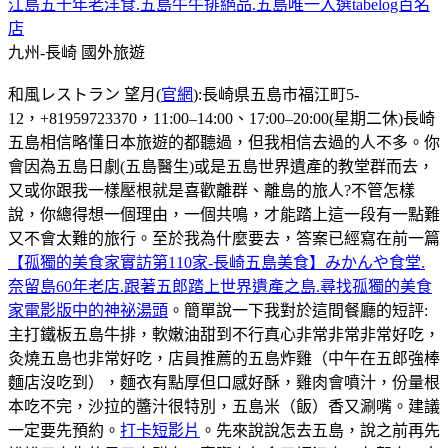
江島五十年老洋食.五島牛牛排絕品.五島唯一入選tabelog百名
店
九州-長崎
國外旅遊
和風レストラン 望月(
官網
):長崎県五島市福江町5-
12，+81959723370，11:00–14:00、17:00–20:00(星期二休)長崎
五島相信略懂日本旅遊的都聽過，但我相信去過的人不多。你
會因為五島日劇(五島醫生)或是五島世界遺產的教堂群而去，
又或你跟我一樣壓根就是喜歡離群、離島的旅人?不管怎樣
說，你總得想一個理由，一個共鳴，才能踏上這一段有一點難
又不會太難的旅行。至於我為什麼要去，答案已經寫在前一篇
【孤獨的美食家實訪第110家-長崎五島美食】みかんや食堂.
奈留島60年老店.跟著五郎踏上世界遺產之島.尋找孤獨的美食
家電影版中的神祕湯頭
。簡單說一下我對於這間餐廳的短評:
主打鐵板五島牛排，軟嫩油甜到不行真心非常非常非常好吃，
灸燒五島也非常好吃，店員推薦的五島炸雞（中午在五郎強棒
麵店沒吃到），麵衣有點厚但口感好酥，雞肉會噴汁，份量根
本吃不完，沙拉的醬汁很特別，五島米（飯）香又涮嘴。建議
一定要先預約。
打卡短影片
。先來說說怎去五島，說之前再先