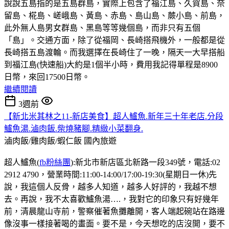
說說五島指的是五島群島，實際上包含了福江島、久賀島、奈
留島、椛島、嵯峨島、黃島、赤島、島山島、蕨小島、前島，
此外無人島男女群島、黑島等等幾個島，而非只有五個
「島」。交通方面，除了從福岡、長崎搭飛機外，一般都是從
長崎搭五島渡輪。而我選擇在長崎住了一晚，隔天一大早搭船
到福江島(快速船)大約是1個半小時，費用我記得單程是8900
日幣，來回17500日幣。
繼續閱讀
3週前
【新北米其林之11-新店美食】超人鱸魚.新年三十年老店.分段
鱸魚湯.滷肉飯.柴燒豬腳.精緻小菜翻身.
滷肉飯/雞肉飯/蝦仁飯
國內旅遊
超人鱸魚(
fb粉絲團
):新北市新店區北新路一段349號，電話:02
2912 4790，營業時間:11:00-14:00/17:00-19:30(星期日一休)先
說，我這個人反骨，越多人知道，越多人好評的，我越不想
去。再說，我不太喜歡鱸魚湯….，我對它的印象只有好幾年
前，清晨龍山寺前，警察催著魚攤離開，客人端起碗站在路邊
像沒事一樣接著喝的畫面。要不是，今天想吃的店沒開，要不