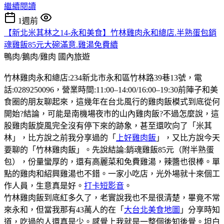
繼續閱讀
1週前
【新北米其林之14-永和美食】竹林雞肉永和總店.半熟蛋包銷
魂雞飯85元大碗滿意.雞湯免費續
鴨肉/鵝肉/雞肉
國內旅遊
竹林雞肉永和總店:234新北市永和區竹林路39巷13號，電
話:0289250096，營業時間:11:00–14:00/16:00–19:30前陣子和美
食圈的朋友聊起來，這幾年在台北風行的雞肉飯模式到底從何
開始?結論，可能是南機場夜市的山內雞肉飯?不過怎麼說，這
股雞肉飯旋風完全沒有停下來的跡象，甚至還吹向了「米其
林」，比方說之前我分享過的「
上好雞肉飯
」，又比方說今天
要聊的「竹林雞肉飯」。先說結論:銷魂雞飯85元（附半熟蛋
包），份量蠻厚的，還有高麗菜和免費雞湯，辣醬也很棒。單
點的雞肉和紹興雞湯也不錯。一家小吃店，光外場就十來個工
作人員，生意真是好。
打卡短影音
。
竹林雞肉飯到底紅多久了，老實說我也不是很清楚，畢竟不常
來永和，但當我那有43萬人的在「
大台北美食地圖
」分享時知
道，吃過的人還真是少。感覺上我就是一整個後知後覺。坦白