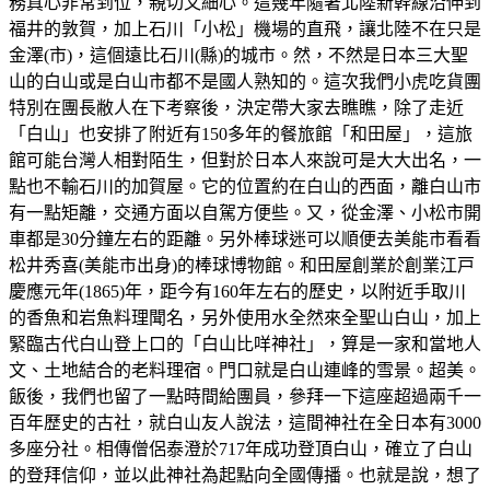
務真心非常到位，親切又細心。這幾年隨著北陸新幹線沿伸到
福井的敦賀，加上石川「小松」機場的直飛，讓北陸不在只是
金澤(市)，這個遠比石川(縣)的城市。然，不然是日本三大聖
山的白山或是白山市都不是國人熟知的。這次我們小虎吃貨團
特別在團長敝人在下考察後，決定帶大家去瞧瞧，除了走近
「白山」也安排了附近有150多年的餐旅館「和田屋」，這旅
館可能台灣人相對陌生，但對於日本人來說可是大大出名，一
點也不輸石川的加賀屋。它的位置約在白山的西面，離白山市
有一點矩離，交通方面以自駕方便些。又，從金澤、小松市開
車都是30分鐘左右的距離。另外棒球迷可以順便去美能市看看
松井秀喜(美能市出身)的棒球博物館。和田屋創業於創業江戸
慶應元年(1865)年，距今有160年左右的歷史，以附近手取川
的香魚和岩魚料理聞名，另外使用水全然來全聖山白山，加上
緊臨古代白山登上口的「白山比咩神社」，算是一家和當地人
文、土地結合的老料理宿。門口就是白山連峰的雪景。超美。
飯後，我們也留了一點時間給團員，參拜一下這座超過兩千一
百年歷史的古社，就白山友人說法，這間神社在全日本有3000
多座分社。相傳僧侶泰澄於717年成功登頂白山，確立了白山
的登拜信仰，並以此神社為起點向全國傳播。也就是說，想了