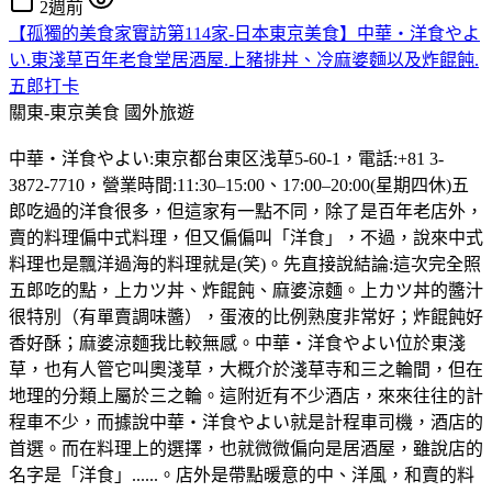
2週前
【孤獨的美食家實訪第114家-日本東京美食】中華・洋食やよ
い.東淺草百年老食堂居酒屋.上豬排丼、冷麻婆麵以及炸餛飩.
五郎打卡
關東-東京美食
國外旅遊
中華・洋食やよい:東京都台東区浅草5-60-1，電話:+81 3-
3872-7710，營業時間:11:30–15:00、17:00–20:00(星期四休)五
郎吃過的洋食很多，但這家有一點不同，除了是百年老店外，
賣的料理偏中式料理，但又偏偏叫「洋食」，不過，說來中式
料理也是飄洋過海的料理就是(笑)。先直接說結論:這次完全照
五郎吃的點，上カツ丼、炸餛飩、麻婆涼麵。上カツ丼的醬汁
很特別（有單賣調味醬），蛋液的比例熟度非常好；炸餛飩好
香好酥；麻婆涼麵我比較無感。中華・洋食やよい位於東淺
草，也有人管它叫奧淺草，大概介於淺草寺和三之輪間，但在
地理的分類上屬於三之輪。這附近有不少酒店，來來往往的計
程車不少，而據說中華・洋食やよい就是計程車司機，酒店的
首選。而在料理上的選擇，也就微微偏向是居酒屋，雖說店的
名字是「洋食」......。店外是帶點暖意的中、洋風，和賣的料