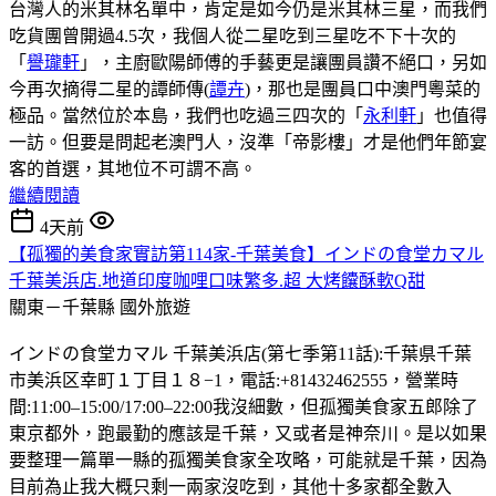
台灣人的米其林名單中，肯定是如今仍是米其林三星，而我們
吃貨團曾開過4.5次，我個人從二星吃到三星吃不下十次的
「
譽瓏軒
」，主廚歐陽師傅的手藝更是讓團員讚不絕口，另如
今再次摘得二星的譚師傳(
譚卉
)，那也是團員口中澳門粵菜的
極品。當然位於本島，我們也吃過三四次的「
永利軒
」也值得
一訪。但要是問起老澳門人，沒準「帝影樓」才是他們年節宴
客的首選，其地位不可謂不高。
繼續閱讀
4天前
【孤獨的美食家實訪第114家-千葉美食】インドの食堂カマル
千葉美浜店.地道印度咖哩口味繁多.超 大烤饢酥軟Q甜
關東－千葉縣
國外旅遊
インドの食堂カマル 千葉美浜店(第七季第11話):千葉県千葉
市美浜区幸町１丁目１８−1，電話:+81432462555，營業時
間:11:00–15:00/17:00–22:00我沒細數，但孤獨美食家五郎除了
東京都外，跑最勤的應該是千葉，又或者是神奈川。是以如果
要整理一篇單一縣的孤獨美食家全攻略，可能就是千葉，因為
目前為止我大概只剩一兩家沒吃到，其他十多家都全數入