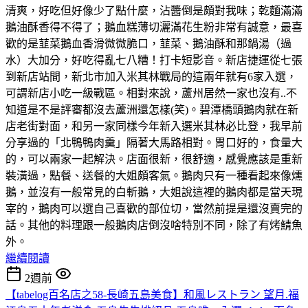
清爽，好吃但好像少了點什麼，沾醬倒是頗對我味；乾麵滿滿
鵝油酥香得不得了；鵝血糕薄切灑滿花生粉非常有誠意，最喜
歡的是韮菜鵝血香滑微微脆口，韮菜、鵝油酥和那鍋湯（過
水）大加分，好吃得亂七八糟！打卡短影音。新店捷運從七張
到新店站間，新北市加入米其林戰局的這兩年就有6家入選，
可謂新店小吃一級戰區。相對來說，蘆州居然一家也沒有..不
知道是不是評審都沒去蘆洲還怎樣(笑)。碧潭橋頭鵝肉就在新
店老街對面，和另一家同樣今年新入選米其林必比登，我早前
分享過的「北鴨鴨肉羹」隔著大馬路相對。胃口好的，食量大
的，可以兩家一起解決。店面很新，很舒適，感覺應該是重新
裝潢過，點餐、送餐的大姐頗客氣。鵝肉只有一種看起來像燻
鵝，並沒有一般常見的白斬鵝，大姐說這裡的鵝肉都是當天現
宰的，鵝肉可以選自己喜歡的部位切，當然前提是還沒賣完的
話。其他的料理跟一般鵝肉店倒沒啥特別不同，除了有烤鯖魚
外。
繼續閱讀
2週前
【tabelog百名店之58-長崎五島美食】和風レストラン 望月.福