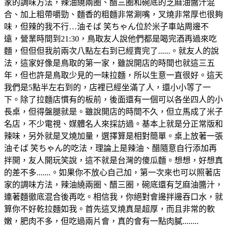
家的調味方法，辣油繞兩圈、醋三圈和碗底的芝麻油醬汁混
合、加上粗帶嚼勁、麵香的粗麵非常涮嘴，叉燒非常厚也很夠
味，但辣的我不行…油そば 笑ちゃん位於米子車站周邊不
遠，營業時間到21:30，鳥取友人說他們都是喝完酒再過來吃
麵，但但但我前兩次八點左右到已經賣完了......。就友人的說
法，這家好像是鳥取的第一家，雖說開店的時間也就這三五
年，但也許是鳥取少見的一味拉麵，所以生意一直很好。這天
我們是5點半左右到的，店裡已經坐滿了人，還小小等了一
下。除了拉麵店慣有的板前，後面還有一個可以各坐四人的小
長桌，但得盤腿就是。雖說開店的時間不久，但立馬成了米子
名店，不少電視、媒體名人來採訪過。基本上就是分正常版和
辣味，另外就是叉燒加量，選擇算是相對簡單。桌上放著一張
油そば 笑ちゃん的吃法，理論上是辣油、醋隨意自行添加再
拌開，友人開玩笑說，這不就是台灣的傻瓜麵。想想，好想真
的差不多.......。如果你不放心自己加，第一次來也可以照著店
家的調味方法，辣油繞兩圈、醋三圈，碗底還有芝麻油醬汁，
連著麵徹底混合後再吃。相信我，你絕對會邊拌邊吞口水，就
算你不好乾拉麵如我。首先這叉燒真是超厚，而且非常的軟
嫩，肥肉不多，但吃過兩片會，真的會有一點肉膩........