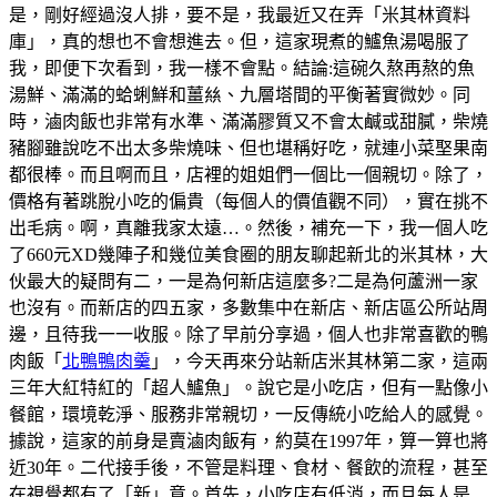
是，剛好經過沒人排，要不是，我最近又在弄「米其林資料
庫」，真的想也不會想進去。但，這家現煮的鱸魚湯喝服了
我，即便下次看到，我一樣不會點。結論:這碗久熬再熬的魚
湯鮮、滿滿的蛤蜊鮮和薑𢇃、九層塔間的平衡著實微妙。同
時，滷肉飯也非常有水準、滿滿膠質又不會太鹹或甜膩，柴燒
豬腳雖說吃不出太多柴燒味、但也堪稱好吃，就連小菜埾果南
都很棒。而且啊而且，店裡的姐姐們一個比一個親切。除了，
價格有著跳脫小吃的偏貴（每個人的價值觀不同），實在挑不
出毛病。啊，真離我家太遠…。然後，補充一下，我一個人吃
了660元XD幾陣子和幾位美食圈的朋友聊起新北的米其林，大
伙最大的疑問有二，一是為何新店這麼多?二是為何蘆洲一家
也沒有。而新店的四五家，多數集中在新店、新店區公所站周
邊，且待我一一收服。除了早前分享過，個人也非常喜歡的鴨
肉飯「
北鴨鴨肉羹
」，今天再來分站新店米其林第二家，這兩
三年大紅特紅的「超人鱸魚」。說它是小吃店，但有一點像小
餐館，環境乾淨、服務非常親切，一反傳統小吃給人的感覺。
據說，這家的前身是賣滷肉飯有，約莫在1997年，算一算也將
近30年。二代接手後，不管是料理、食材、餐飲的流程，甚至
在視覺都有了「新」意。首先，小吃店有低消，而且每人是