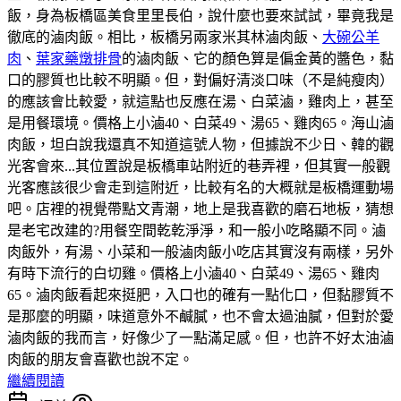
飯，身為板橋區美食里里長伯，說什麼也要來試試，畢竟我是
徹底的滷肉飯。相比，板橋另兩家米其林滷肉飯、
大碗公羊
肉
、
葉家藥燉排骨
的滷肉飯、它的顏色算是偏金黃的醬色，黏
口的膠質也比較不明顯。但，對偏好清淡口味（不是純瘦肉）
的應該會比較愛，就這點也反應在湯、白菜滷，雞肉上，甚至
是用餐環境。價格上小滷40、白菜49、湯65、雞肉65。海山滷
肉飯，坦白說我還真不知道這號人物，但據說不少日、韓的觀
光客會來...其位置說是板橋車站附近的巷弄裡，但其實一般觀
光客應該很少會走到這附近，比較有名的大概就是板橋運動場
吧。店裡的視覺帶點文青潮，地上是我喜歡的磨石地板，猜想
是老宅改建的?用餐空間乾乾淨淨，和一般小吃略顯不同。滷
肉飯外，有湯、小菜和一般滷肉飯小吃店其實沒有兩樣，另外
有時下流行的白切雞。價格上小滷40、白菜49、湯65、雞肉
65。滷肉飯看起來挺肥，入口也的確有一點化口，但黏膠質不
是那麼的明顯，味道意外不鹹膩，也不會太過油膩，但對於愛
滷肉飯的我而言，好像少了一點滿足感。但，也許不好太油滷
肉飯的朋友會喜歡也說不定。
繼續閱讀