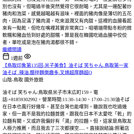
別也沒有，但喝過半後突然覺得它很耐喝，尤其是一邊配著炒
豬肉和泡菜，感覺越喝越有滋味，裡面的豬肉像是薄切的五花
肉，因為足滿了豬肉湯，吃來滋潤又有肉甜。這裡的血腸看起
來有一點乾，但吃在嘴裡其實非常爽口，咀嚼端帶點冬粉的微
軟糯和豬血恰到好處的甜糯，算是我在韓國吃過血腸中佼佼
者，單吃或是泡在豬肉湯都很不錯。
繼續閱讀
1週前
【鳥取印象第135回-米子美食】油そば 笑ちゃん.鳥取第一家
油そば .辣油.醋拌麵樂趣多.叉燒超厚麵超Q
山陰-鳥取
國外旅遊
油そば 笑ちゃん:鳥取県米子市末広町159，電
話:+81859302992，營業時間:11:30–14:30、17:00–21:30油そば
在日本也風行好幾年，甚至台灣也能嚐到，雖說我也吃過幾
家，但一直不是我的拉麵首選，跟我在日本不太愛吃「乾」的
拉麵有關，又或許我偏好有「湯」的拉麵。但，這家是鳥取友
人極力推薦，而且我去了三次都撲空.....。直接說結論:照著店