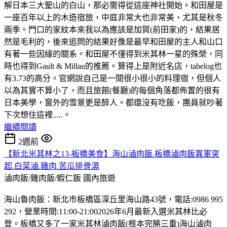
解日本三大聖山的白山，那必需得從這座神社開始。和田屋是
一座百年以上的木造宿旅，中庭非常大也非常美，尤其是秋冬
兩季。門口的家紋本來我以為應該是加賀(前田家)的，結果居
然是毛利的，後來追問的結果好像是最早和田屋的主人和山口
有著一些因緣的關系。和田屋不僅得到米其林一星的殊榮，同
時也得到Gault & Millau的推薦。算得上是附近名店，tabelog也
有3.73的高分。官網說自己是一間很小很小的料理宿，但個人
以為其實不算小了，而且旅館(餐廳)的每個角落都佈置的很有
日本美學，窗外的雪景更是醉人。都還沒有吃飯，團員就吵著
下次想住這裡.....。
繼續閱讀
2週前
【新北米其林之13-板橋美食】海山滷肉飯.板橋滷肉飯異軍突
起.白菜滷.雞肉.苦瓜排骨湯
滷肉飯/雞肉飯/蝦仁飯
國內旅遊
海山魯肉飯：新北市板橋區深丘里海山路43號，電話:0986 995
292，營業時間:11:00-21:002026年6月最新入選米其林比必
登。板橋又多了一家米其林滷肉飯(根本完勝三重)海山滷肉