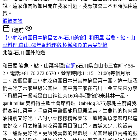
說，這家雞肉飯如果開在我家附近，我應該會三不五時就往這
跑。
繼續閱讀
1週前
【小虎吃貨團日本摘星之26-石川美食】和田屋 岩魚・鮎・山
菜料理.白山160年香料理宿.極緻和食的舌尖記憶
北陸-石川
國外旅遊
和田屋 岩魚・鮎・山菜料理(
官網
):石川県白山市三宮町イ55-
2，電話:+81 76-272-0570，營業時間:11:15 - 21:00(每個月第
二、四個星期二小虎吃貨團日本米其林摘星第十團，這一趟我
們共吃了六家星級米其林，其中有三家在石川，今天先來分享
下飛機第一餐就是白山神社旁160年料理宿的米其林一星、
gault millau雙料得主鄉土會席料理（tabelog 3.75)感謝主廚幫我
們客製化菜單，手寫菜單整個龍飛鳳舞超美，生魚片的梅肉醬
油特別又好吃，八吋小菜樣樣精緻美味，爐烤香魚怎麼可以這
麼好吃，月之輪熊肉吃得團員目瞪口呆，直嫌太少…炊飯美
味，甜點更好吃。更讓我喜歡的是環境，尤其是幾位內將的服