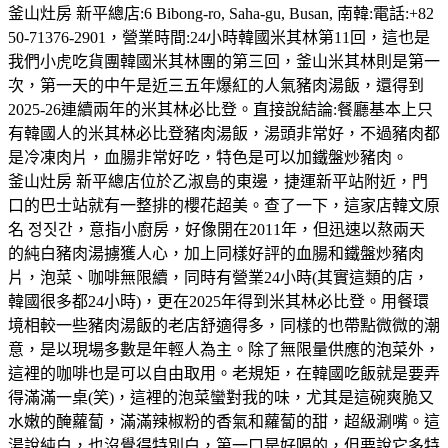
釜山灶房 新平總店:6 Bibong-ro, Saha-gu, Busan, 南韓:電話:+82
50-71376-2901，營業時間:24小時韓國米其林第11回，這也是
我們小虎吃貨團韓國米其林團的第三回，釜山米其林則是第一
次，第一天的中午是近三五年爆紅的人氣豬肉湯飯，還得到
2025-26連續兩年的米其林必比登。直接說結論:餐廳基本上只
有韓國人的米其林必比登豬肉湯飯，湯頭非常好，不過豬肉都
是冷凍肉片，血腸非常好吃，特色是可以加鐵盤炒豬肉。
釜山灶房 新平總店位於乙淑島的東邊，捷運新平站附近，門
口的巴士站就有一整排的櫻花超美。查了一下，這家店韓文原
名 정짓간，意指小廚房，好像開在2011年，但迅速以熬兩天
的純白豬肉湯擄獲人心，加上同樣好評的血腸和鐵盤炒豬肉
片，泡菜、咖啡無限續，同時有營業24小時(其實這類的店，
韓國很多都24小時)，更在2025年得到米其林必比登。用餐環
境相較一些豬肉湯飯的老店舒適得多，同樣的也帶點微微的潮
意，是以現場多數是年輕人為主。除了無限量供應的泡菜外，
這裡的咖啡也是可以自由取用。老規矩，在韓國吃飯就是要弄
得滿滿一桌(笑)，這裡的泡菜蠻對我的味，尤其是這碗爽脆又
水嫩的醃蘿蔔，滿滿辣椒粉的香氣和蘿蔔的甜，超級涮嘴。這
湯說純白，也沒覺得特別白，第一口是好喝的，但要說它多特