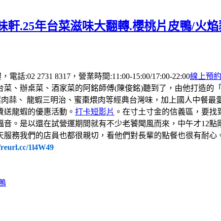
軒.25年台菜滋味大翻轉.櫻桃片皮鴨/火
 2731 8317，營業時間:11:00-15:00/17:00-22:00
線上預
台菜、辦桌菜、酒家菜的阿銘師傅(陳俊銘)聽到了，由他打造的
螺肉蒜、 龍蝦三明治、蜜棗煨肉等經典台灣味，加上國人中餐
費送龍蝦的優惠活動。
打卡短影片
。在寸土寸金的信義區，要找
福音。是以還在試營運期間就有不少老饕聞風而來，中午才12點
天服務我們的店員也都很親切，看他們對長輩的點餐也很有耐心
//reurl.cc/1l4W49
鴨