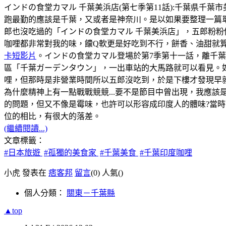
インドの食堂カマル 千葉美浜店(第七季第11話):千葉県千葉市美浜区幸
跑最勤的應該是千葉，又或者是神奈川。是以如果要整理一篇
郎也沒吃過的「インドの食堂カマル 千葉美浜店」，五郎粉粉
咖哩都非常對我的味，饢Q軟更是好吃到不行，餅香、油甜就
卡短影片
。インドの食堂カマル登場於第7季第十一話，離千
區「千葉ガーデンタウン」，一出車站的大馬路就可以看見。如
哩，但那時是非營業時間所以五郎沒吃到，於是下樓才發現早
為什麼精神上有一點戰戰競競...要不是節目中曾出現，我應該
的問題，但又不像是霉味，也許可以形容成印度人的體味?當時，
位的相比，有很大的落差。
(繼續閱讀...)
文章標籤：
#日本旅遊
#孤獨的美食家
#千葉美食
#千葉印度咖哩
小虎 發表在
痞客邦
留言
(0)
人氣(
)
個人分類：
關東－千葉縣
▲top