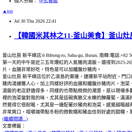
個人分類：
中式餐館
▲top
Jul
30
Thu
2026
22:41
【韓國米其林之11-釜山美食】釜山灶房
釜山灶房 新平總店:6 Bibong-ro, Saha-gu, Busan,
第一天的中午是近三五年爆紅的人氣豬肉湯飯，還得到2025
片，血腸非常好吃，特色是可以加鐵盤炒豬肉。
釜山灶房 新平總店位於乙淑島的東邊，捷運新平站附近，門口
豬肉湯擄獲人心，加上同樣好評的血腸和鐵盤炒豬肉片，泡菜、咖
湯飯的老店舒適得多，同樣的也帶點微微的潮意，是以現場多
裡的泡菜蠻對我的味，尤其是這碗爽脆又水嫩的醃蘿蔔，滿滿
然覺得它很耐喝，尤其是一邊配著炒豬肉和泡菜，感覺越喝越
非常爽口，咀嚼端帶點冬粉的微軟糯和豬血恰到好處的甜糯，
(繼續閱讀...)
文章標籤：