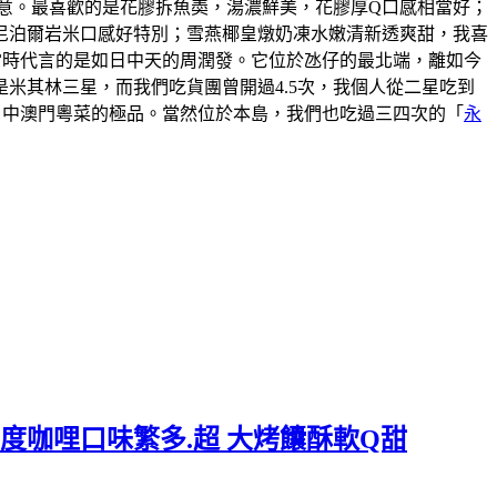
意。最喜歡的是花膠拆魚𡙡，湯濃鮮美，花膠厚Q口感相當好；
尼泊爾岩米口感好特別；雪燕椰皇燉奶凍水嫩清新透爽甜，我喜
說當時代言的是如日中天的周潤發。它位於氹仔的最北端，離如今
米其林三星，而我們吃貨團曾開過4.5次，我個人從二星吃到
口中澳門粵菜的極品。當然位於本島，我們也吃過三四次的「
永
度咖哩口味繁多.超 大烤饢酥軟Q甜