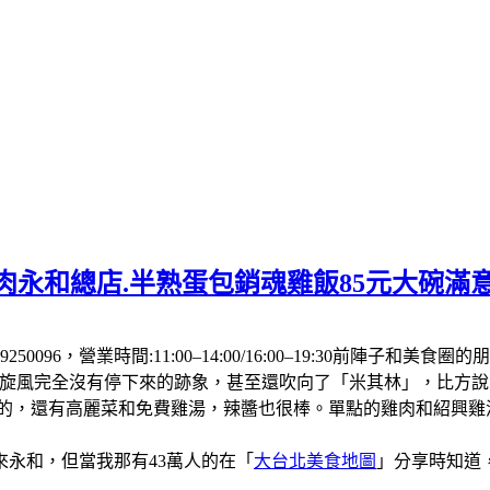
肉永和總店.半熟蛋包銷魂雞飯85元大碗滿
250096，營業時間:11:00–14:00/16:00–19:30前
飯旋風完全沒有停下來的跡象，甚至還吹向了「米其林」，比方
厚的，還有高麗菜和免費雞湯，辣醬也很棒。單點的雞肉和紹興
永和，但當我那有43萬人的在「
大台北美食地圖
」分享時知道