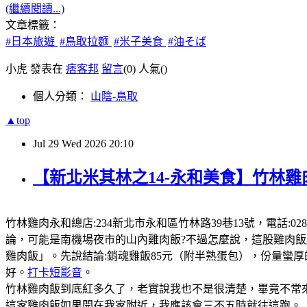
(繼續閱讀...)
文章標籤：
#日本旅遊
#鳥取拉麵
#米子美食
#油そば
小虎 發表在
痞客邦
留言
(0)
人氣(
)
個人分類：
山陰-鳥取
▲top
Jul
29
Wed
2026
20:10
【新北米其林之14-永和美食】竹林雞
竹林雞肉永和總店:234新北市永和區竹林路39巷13號，電話:0289
論，可能是南機場夜市的山內雞肉飯?不過怎麼說，這股雞肉
雞肉飯」。先說結論:銷魂雞飯85元（附半熟蛋包），份量蠻
好。
打卡短影音
。
竹林雞肉飯到底紅多久了，老實說我也不是很清楚，畢竟不常來
這家雞肉飯如果開在我家附近，我應該會三不五時就往這跑。