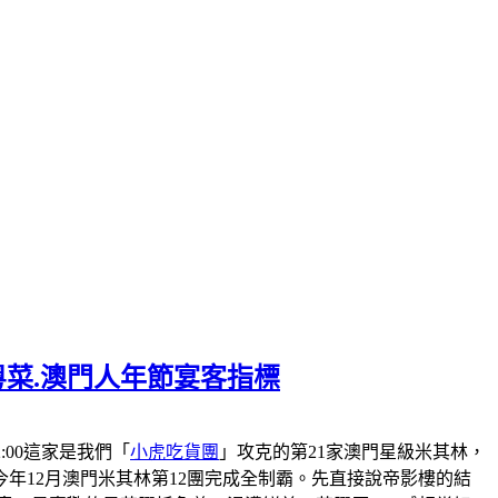
粵菜.澳門人年節宴客指標
-22:00這家是我們「
小虎吃貨團
」攻克的第21家澳門星級米其林，
會在今年12月澳門米其林第12團完成全制霸。先直接說帝影樓的結