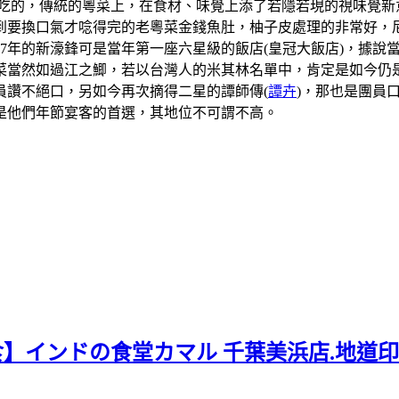
吃的，傳統的粵菜上，在食材、味覺上添了若隱若現的視味覺新
到要換口氣才唸得完的老粵菜金錢魚肚，柚子皮處理的非常好，
07年的新濠鋒可是當年第一座六星級的飯店(皇冠大飯店)，據
當然如過江之鯽，若以台灣人的米其林名單中，肯定是如今仍是
員讚不絕口，另如今再次摘得二星的譚師傳(
譚卉
)，那也是團員
是他們年節宴客的首選，其地位不可謂不高。
食】インドの食堂カマル 千葉美浜店.地道印