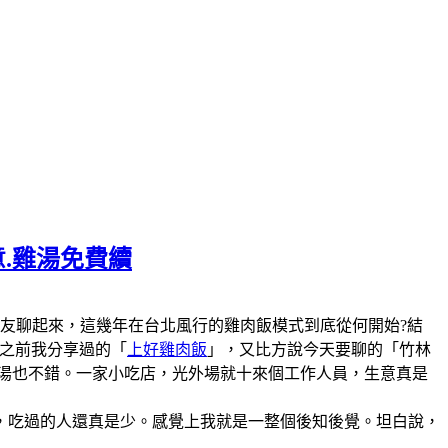
意.雞湯免費續
陣子和美食圈的朋友聊起來，這幾年在台北風行的雞肉飯模式到底從何開始?結
說之前我分享過的「
上好雞肉飯
」，又比方說今天要聊的「竹林
雞湯也不錯。一家小吃店，光外場就十來個工作人員，生意真是
，吃過的人還真是少。感覺上我就是一整個後知後覺。坦白說，