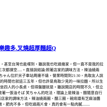
麵樂趣多.叉燒超厚麵超Q
日本也風行好幾年，甚至台灣也能嚐到，雖說我也吃過幾家，但一直不是我的拉
撲空.....。直接說結論:照著店家的調味方法，辣油繞兩
ゃん位於米子車站周邊不遠，營業時間到21:30，鳥取友人說
開店的時間也就這三五年，但也許是鳥取少見的一味拉麵，所以生
各坐四人的小長桌，但得盤腿就是。雖說開店的時間不久，但立
著一張油そば 笑ちゃん的吃法，理論上是辣油、醋隨意自行
照著店家的調味方法，辣油繞兩圈、醋三圈，碗底還有芝麻油醬
不多，但吃過兩片會，真的會有一點肉膩........