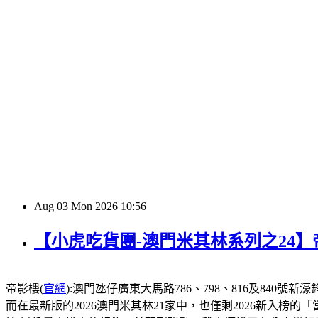
Aug
03
Mon
2026
10:56
【小虎吃貨團-澳門米其林系列之24
帝影樓(
官網
):澳門氹仔廣東大馬路786、798、816及840號新濠鋒酒店1
而在最新版的2026澳門米其林21家中，也僅剩2026新入榜的