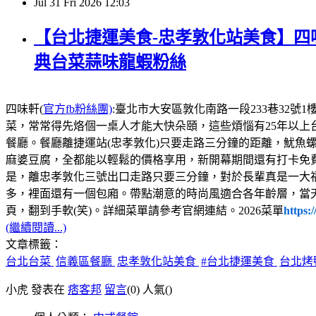
Jul
31
Fri
2026
12:03
【台北捷運美食-忠孝敦化站美食】四味
典台菜蒜味龍蝦粉絲
四味軒(
官方fb粉絲團)
:臺北市大安區敦化南路一段233巷32號1樓，電話:02
菜，常常得先烙個一桌人才能大快朵頤，這些煩惱有25年以上
餐廳。餐廳離捷運站(忠孝敦化)只要走路三分鐘的距離，魷魚
麻婆豆腐，全都能以輕鬆的價格享用，新開幕期間還有打卡免
是，離忠孝敦化三號出口走路只要三分鐘，對於長輩真是一大
多，裡面還有一個包廂。帶點潮意的時尚風適合各年齡層，當
頁，翻到手軟(笑)。詳細菜單請參考官網連結。2026菜單
https:
(繼續閱讀...)
文章標籤：
台北台菜
信義區餐廳
忠孝敦化站美食
#台北捷運美食
台北烤
小虎 發表在
痞客邦
留言
(0)
人氣(
)