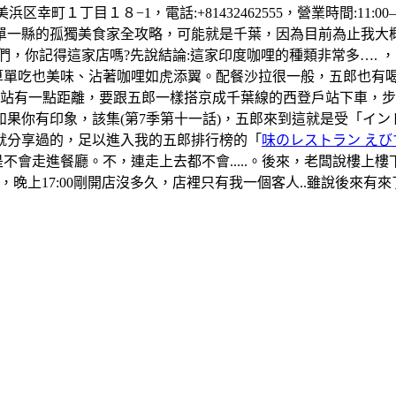
町１丁目１８−1，電話:+81432462555，營業時間:11:00–1
單一縣的孤獨美食家全攻略，可能就是千葉，因為目前為止我大
們，你記得這家店嗎?先說結論:這家印度咖哩的種類非常多….
算單吃也美味、沾著咖哩如虎添翼。配餐沙拉很一般，五郎也有
葉站有一點距離，要跟五郎一樣搭京成千葉線的西登戶站下車，
果你有印象，該集(第7季第十一話)，五郎來到這就是受「イ
就分享過的，足以進入我的五郎排行榜的「
味のレストラン えび
是不會走進餐廳。不，連走上去都不會.....。後來，老闆說樓
晚上17:00剛開店沒多久，店裡只有我一個客人..雖說後來