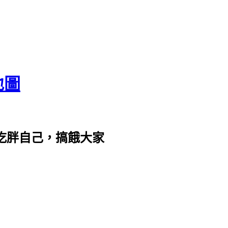
地圖
com。吃胖自己，搞餓大家