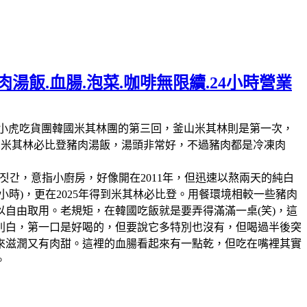
湯飯.血腸.泡菜.咖啡無限續.24小時營業
林第11回，這也是我們小虎吃貨團韓國米其林團的第三回，釜山米其林則是第一次，
人的米其林必比登豬肉湯飯，湯頭非常好，不過豬肉都是冷凍肉
짓간，意指小廚房，好像開在2011年，但迅速以熬兩天的純白
時)，更在2025年得到米其林必比登。用餐環境相較一些豬肉
自由取用。老規矩，在韓國吃飯就是要弄得滿滿一桌(笑)，這
別白，第一口是好喝的，但要說它多特別也沒有，但喝過半後突
來滋潤又有肉甜。這裡的血腸看起來有一點乾，但吃在嘴裡其實
。