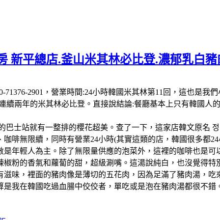
 新平總店.釜山米其林必比登.濃郁乳白豬肉
 南韓:電話:+82 50-71376-2901，營業時間:24小時韓國米其
-26連續兩年的米其林必比登。直接說結論:餐廳基本上只有韓國
的巴士站就有一整排的櫻花超美。查了一下，這家店韓文原名 정
啡無限續，同時有營業24小時(其實這類的店，韓國很多都24小
數是年輕人為主。除了無限量供應的泡菜外，這裡的咖啡也是可以
辣椒粉的香氣和蘿蔔的甜，超級涮嘴。這湯說純白，也沒覺得特
有滋味，裡面的豬肉像是薄切的五花肉，因為足滿了豬肉湯，吃
算是我在韓國吃過血腸中佼佼者，單吃或是泡在豬肉湯都很不錯