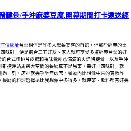
焰豬腱骨/手沖麻婆豆腐.開幕期間打卡還送經
約訂位網址
台菜相信是許多人聚餐宴客的首選，但那些經典的桌
「四味軒」便是適合三五好友、家人就可享受多道經典台菜的好
最愛的台式櫻桃片皮鴨和視味覺創意滿滿的火焰豬腱骨，以及手沖
到離捷運站周邊大空間的餐廳真不是易事，幸好「四味軒」就
剛過一刻，店裡就幾乎坐無虛席。餐廳內比想像中來的寬敝許
。餐廳的料理選擇遠比我想像中多得多，就連茶、飲料都有好幾