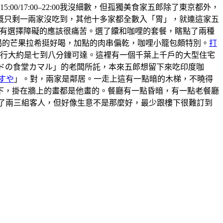
5:00/17:00–22:00我沒細數，但孤獨美食家五郎除了東京都外，
概只剩一兩家沒吃到，其他十多家都全數入「胃」，就連這家五
 ，有選擇障礙的應該很痛苦。選了饢和咖哩的套餐，瞎點了兩種
喝的芒果拉希挺好喝，加點的肉串偏乾，咖哩小籠包頗特別。
打
步行大約是七到八分鐘可達。這裡有一個千葉上千戶的大型住宅
ンドの食堂カマル」的老闆所託，本來五郎想留下來吃印度咖
すや
」。對，兩家是鄰居。一走上這有一點暗的木梯，不曉得
上樓下，掛在牆上的畫都是他畫的。餐廳有一點昏暗，有一點老餐廳
有來了兩三組客人，但好像生意不是那麼好，最少跟樓下很難訂到