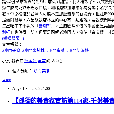
論:以份量來說真的超飽，前菜到甜點，我大概說了七八次蠻好
燉牛脥肉配炸鍋巴添口感，加烤鳳梨加酸甜頗為有趣；名字長
歡。帝影樓位於台灣人可能不是那麼熟悉的新濠鋒，但建於20
最熱鬧繁華，六星級飯店林立的中心有一點距離。要說澳門粵菜
三星吃不下十次的「
譽瓏軒
」，主廚歐陽師傅的手藝更是讓團
利軒
」也值得一訪。但要是問起老澳門人，沒準「帝影樓」才
(繼續閱讀...)
文章標籤：
#澳門美食
#澳門米其林
#澳門粵菜
#澳門新濠鋒
小虎 發表在
痞客邦
留言
(0)
人氣(
)
個人分類：
澳門美食
▲top
Aug
01
Sat
2026
21:00
【孤獨的美食家實訪第114家-千葉美