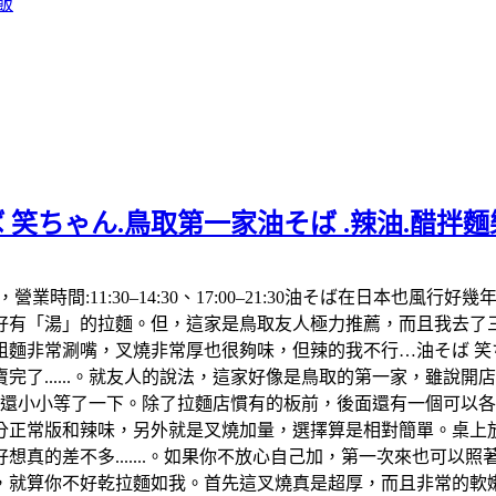
飯
 笑ちゃん.鳥取第一家油そば .辣油.醋拌
992，營業時間:11:30–14:30、17:00–21:30油そば在
「湯」的拉麵。但，這家是鳥取友人極力推薦，而且我去了三次都
麵非常涮嘴，叉燒非常厚也很夠味，但辣的我不行…油そば 笑ち
了......。就友人的說法，這家好像是鳥取的第一家，雖說
，還小小等了一下。除了拉麵店慣有的板前，後面還有一個可以
分正常版和辣味，另外就是叉燒加量，選擇算是相對簡單。桌上放
真的差不多.......。如果你不放心自己加，第一次來也可以
算你不好乾拉麵如我。首先這叉燒真是超厚，而且非常的軟嫩，肥肉