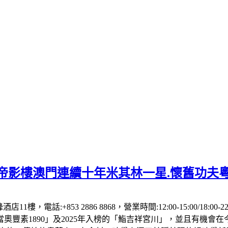
】帝影樓澳門連續十年米其林一星.懷舊功夫
1樓，電話:+853 2886 8868，營業時間:12:00-15:00/18:00
「當奧豐素1890」及2025年入榜的「鮨吉祥宮川」，並且有機