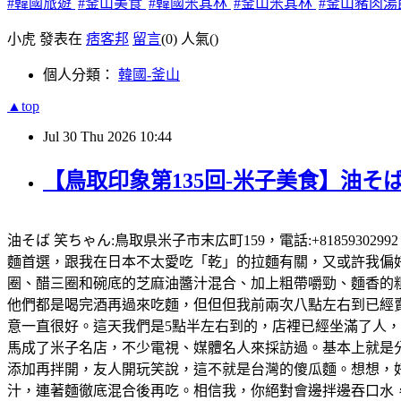
#韓國旅遊
#釜山美食
#韓國米其林
#釜山米其林
#釜山豬肉湯
小虎 發表在
痞客邦
留言
(0)
人氣(
)
個人分類：
韓國-釜山
▲top
Jul
30
Thu
2026
10:44
【鳥取印象第135回-米子美食】油そば
油そば 笑ちゃん:鳥取県米子市末広町159，電話:+81859302
麵首選，跟我在日本不太愛吃「乾」的拉麵有關，又或許我偏好有
圈、醋三圈和碗底的芝麻油醬汁混合、加上粗帶嚼勁、麵香的粗
他們都是喝完酒再過來吃麵，但但但我前兩次八點左右到已經賣完
意一直很好。這天我們是5點半左右到的，店裡已經坐滿了人
馬成了米子名店，不少電視、媒體名人來採訪過。基本上就是
添加再拌開，友人開玩笑說，這不就是台灣的傻瓜麵。想想，好想
汁，連著麵徹底混合後再吃。相信我，你絕對會邊拌邊吞口水，就