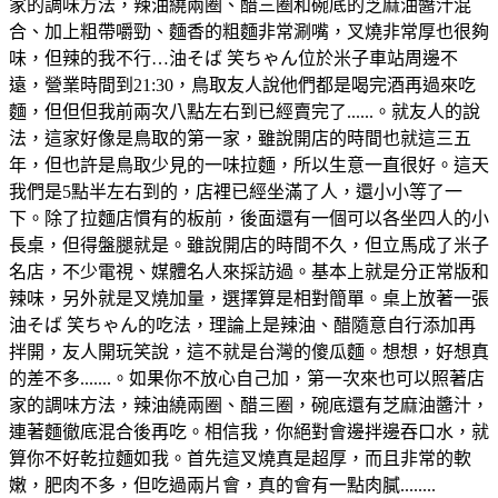
家的調味方法，辣油繞兩圈、醋三圈和碗底的芝麻油醬汁混
合、加上粗帶嚼勁、麵香的粗麵非常涮嘴，叉燒非常厚也很夠
味，但辣的我不行…油そば 笑ちゃん位於米子車站周邊不
遠，營業時間到21:30，鳥取友人說他們都是喝完酒再過來吃
麵，但但但我前兩次八點左右到已經賣完了......。就友人的說
法，這家好像是鳥取的第一家，雖說開店的時間也就這三五
年，但也許是鳥取少見的一味拉麵，所以生意一直很好。這天
我們是5點半左右到的，店裡已經坐滿了人，還小小等了一
下。除了拉麵店慣有的板前，後面還有一個可以各坐四人的小
長桌，但得盤腿就是。雖說開店的時間不久，但立馬成了米子
名店，不少電視、媒體名人來採訪過。基本上就是分正常版和
辣味，另外就是叉燒加量，選擇算是相對簡單。桌上放著一張
油そば 笑ちゃん的吃法，理論上是辣油、醋隨意自行添加再
拌開，友人開玩笑說，這不就是台灣的傻瓜麵。想想，好想真
的差不多.......。如果你不放心自己加，第一次來也可以照著店
家的調味方法，辣油繞兩圈、醋三圈，碗底還有芝麻油醬汁，
連著麵徹底混合後再吃。相信我，你絕對會邊拌邊吞口水，就
算你不好乾拉麵如我。首先這叉燒真是超厚，而且非常的軟
嫩，肥肉不多，但吃過兩片會，真的會有一點肉膩........