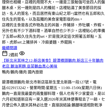
理倒也相櫬，店裡的用間不大，一邊是三張勉強可坐四人的盤
腿木桌，另一邊則是四人的檯前。店裡貼滿了美食節目的採
訪、名人的簽名，而且居然有東山紀之耶=)當然也有五郎和久
住先生的簽名，以及孤獨的美食家電影版的dm。
店裡的主食是各式炸物為主的丼飯，炸豬排、炸牡蠣、炸蝦。
另外也有不少下酒料理。酒單自然也少不少。店裡貼心的準備
了五郎set和久住先生的set，於是我決定這次照著五郎點。五
郎、虎郎set:上豬排丼、冷麻婆麵、炸餛飩。
繼續閱讀
2週前
【新北米其林之12-新店美食】碧潭橋頭鵝肉.新店三十年鵝肉
老店.鵝油蔥麵.韭菜鵝血真心美味
鴨肉/鵝肉/雞肉
國內旅遊
碧潭橋頭鵝肉:新北市新店區新生里北新路一段127號，電
話:0229153242，營業時間:星期五、11:00–15:00(星期六日休)
鵝肉一直是我最愛的兩隻腳料理，個人也有不少家愛店，是以
六月初知道新店有一家入選2026年米其林便專程去了一趟，七
月便公佈入選米其林必比登。直接說結論:鵝腿味道相對乾淨