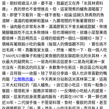
是，剛好經過沒人排，要不是，我最近又在弄「米其林資料
庫」，真的想也不會想進去。但，這家現煮的鱸魚湯喝服了
我，即便下次看到，我一樣不會點。結論:這碗久熬再熬的魚
湯鮮、滿滿的蛤蜊鮮和薑𢇃、九層塔間的平衡著實微妙。同
時，滷肉飯也非常有水準、滿滿膠質又不會太鹹或甜膩，柴燒
豬腳雖說吃不出太多柴燒味、但也堪稱好吃，就連小菜埾果南
都很棒。而且啊而且，店裡的姐姐們一個比一個親切。除了，
價格有著跳脫小吃的偏貴（每個人的價值觀不同），實在挑不
出毛病。啊，真離我家太遠…。然後，補充一下，我一個人吃
了660元XD幾陣子和幾位美食圈的朋友聊起新北的米其林，大
伙最大的疑問有二，一是為何新店這麼多?二是為何蘆洲一家
也沒有。而新店的四五家，多數集中在新店、新店區公所站周
邊，且待我一一收服。除了早前分享過，個人也非常喜歡的鴨
肉飯「
北鴨鴨肉羹
」，今天再來分站新店米其林第二家，這兩
三年大紅特紅的「超人鱸魚」。說它是小吃店，但有一點像小
餐館，環境乾淨、服務非常親切，一反傳統小吃給人的感覺。
據說，這家的前身是賣滷肉飯有，約莫在1997年，算一算也將
近30年。二代接手後，不管是料理、食材、餐飲的流程，甚至
在視覺都有了「新」意。首先，小吃店有低消，而且每人是