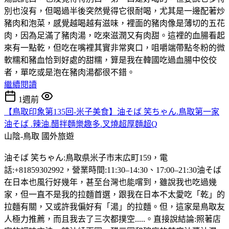
別也沒有，但喝過半後突然覺得它很耐喝，尤其是一邊配著炒
豬肉和泡菜，感覺越喝越有滋味，裡面的豬肉像是薄切的五花
肉，因為足滿了豬肉湯，吃來滋潤又有肉甜。這裡的血腸看起
來有一點乾，但吃在嘴裡其實非常爽口，咀嚼端帶點冬粉的微
軟糯和豬血恰到好處的甜糯，算是我在韓國吃過血腸中佼佼
者，單吃或是泡在豬肉湯都很不錯。
繼續閱讀
1週前
【鳥取印象第135回-米子美食】油そば 笑ちゃん.鳥取第一家
油そば .辣油.醋拌麵樂趣多.叉燒超厚麵超Q
山陰-鳥取
國外旅遊
油そば 笑ちゃん:鳥取県米子市末広町159，電
話:+81859302992，營業時間:11:30–14:30、17:00–21:30油そば
在日本也風行好幾年，甚至台灣也能嚐到，雖說我也吃過幾
家，但一直不是我的拉麵首選，跟我在日本不太愛吃「乾」的
拉麵有關，又或許我偏好有「湯」的拉麵。但，這家是鳥取友
人極力推薦，而且我去了三次都撲空.....。直接說結論:照著店