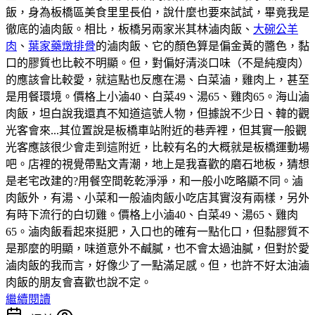
飯，身為板橋區美食里里長伯，說什麼也要來試試，畢竟我是
徹底的滷肉飯。相比，板橋另兩家米其林滷肉飯、
大碗公羊
肉
、
葉家藥燉排骨
的滷肉飯、它的顏色算是偏金黃的醬色，黏
口的膠質也比較不明顯。但，對偏好清淡口味（不是純瘦肉）
的應該會比較愛，就這點也反應在湯、白菜滷，雞肉上，甚至
是用餐環境。價格上小滷40、白菜49、湯65、雞肉65。海山滷
肉飯，坦白說我還真不知道這號人物，但據說不少日、韓的觀
光客會來...其位置說是板橋車站附近的巷弄裡，但其實一般觀
光客應該很少會走到這附近，比較有名的大概就是板橋運動場
吧。店裡的視覺帶點文青潮，地上是我喜歡的磨石地板，猜想
是老宅改建的?用餐空間乾乾淨淨，和一般小吃略顯不同。滷
肉飯外，有湯、小菜和一般滷肉飯小吃店其實沒有兩樣，另外
有時下流行的白切雞。價格上小滷40、白菜49、湯65、雞肉
65。滷肉飯看起來挺肥，入口也的確有一點化口，但黏膠質不
是那麼的明顯，味道意外不鹹膩，也不會太過油膩，但對於愛
滷肉飯的我而言，好像少了一點滿足感。但，也許不好太油滷
肉飯的朋友會喜歡也說不定。
繼續閱讀