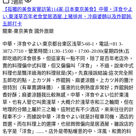
2週前
【孤獨的美食家實訪第114家-日本東京美食】中華・洋食やよ
い.東淺草百年老食堂居酒屋.上豬排丼、冷麻婆麵以及炸餛飩.
五郎打卡
關東-東京美食
國外旅遊
中華・洋食やよい:東京都台東区浅草5-60-1，電話:+81 3-
3872-7710，營業時間:11:30–15:00、17:00–20:00(星期四休)五
郎吃過的洋食很多，但這家有一點不同，除了是百年老店外，
賣的料理偏中式料理，但又偏偏叫「洋食」，不過，說來中式
料理也是飄洋過海的料理就是(笑)。先直接說結論:這次完全照
五郎吃的點，上カツ丼、炸餛飩、麻婆涼麵。上カツ丼的醬汁
很特別（有單賣調味醬），蛋液的比例熟度非常好；炸餛飩好
香好酥；麻婆涼麵我比較無感。中華・洋食やよい位於東淺
草，也有人管它叫奧淺草，大概介於淺草寺和三之輪間，但在
地理的分類上屬於三之輪。這附近有不少酒店，來來往往的計
程車不少，而據說中華・洋食やよい就是計程車司機，酒店的
首選。而在料理上的選擇，也就微微偏向是居酒屋，雖說店的
名字是「洋食」......。店外是帶點暖意的中、洋風，和賣的料