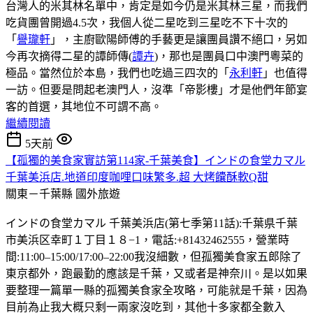
台灣人的米其林名單中，肯定是如今仍是米其林三星，而我們
吃貨團曾開過4.5次，我個人從二星吃到三星吃不下十次的
「
譽瓏軒
」，主廚歐陽師傅的手藝更是讓團員讚不絕口，另如
今再次摘得二星的譚師傳(
譚卉
)，那也是團員口中澳門粵菜的
極品。當然位於本島，我們也吃過三四次的「
永利軒
」也值得
一訪。但要是問起老澳門人，沒準「帝影樓」才是他們年節宴
客的首選，其地位不可謂不高。
繼續閱讀
5天前
【孤獨的美食家實訪第114家-千葉美食】インドの食堂カマル
千葉美浜店.地道印度咖哩口味繁多.超 大烤饢酥軟Q甜
關東－千葉縣
國外旅遊
インドの食堂カマル 千葉美浜店(第七季第11話):千葉県千葉
市美浜区幸町１丁目１８−1，電話:+81432462555，營業時
間:11:00–15:00/17:00–22:00我沒細數，但孤獨美食家五郎除了
東京都外，跑最勤的應該是千葉，又或者是神奈川。是以如果
要整理一篇單一縣的孤獨美食家全攻略，可能就是千葉，因為
目前為止我大概只剩一兩家沒吃到，其他十多家都全數入