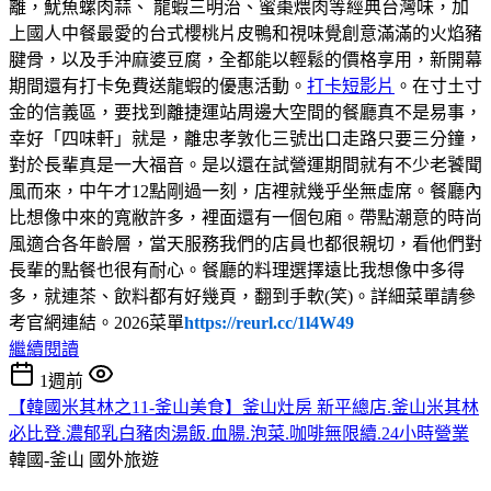
離，魷魚螺肉蒜、 龍蝦三明治、蜜棗煨肉等經典台灣味，加
上國人中餐最愛的台式櫻桃片皮鴨和視味覺創意滿滿的火焰豬
腱骨，以及手沖麻婆豆腐，全都能以輕鬆的價格享用，新開幕
期間還有打卡免費送龍蝦的優惠活動。
打卡短影片
。在寸土寸
金的信義區，要找到離捷運站周邊大空間的餐廳真不是易事，
幸好「四味軒」就是，離忠孝敦化三號出口走路只要三分鐘，
對於長輩真是一大福音。是以還在試營運期間就有不少老饕聞
風而來，中午才12點剛過一刻，店裡就幾乎坐無虛席。餐廳內
比想像中來的寬敝許多，裡面還有一個包廂。帶點潮意的時尚
風適合各年齡層，當天服務我們的店員也都很親切，看他們對
長輩的點餐也很有耐心。餐廳的料理選擇遠比我想像中多得
多，就連茶、飲料都有好幾頁，翻到手軟(笑)。詳細菜單請參
考官網連結。2026菜單
https://reurl.cc/1l4W49
繼續閱讀
1週前
【韓國米其林之11-釜山美食】釜山灶房 新平總店.釜山米其林
必比登.濃郁乳白豬肉湯飯.血腸.泡菜.咖啡無限續.24小時營業
韓國-釜山
國外旅遊