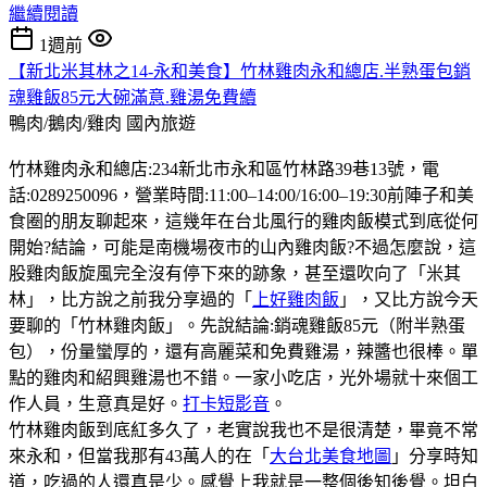
繼續閱讀
1週前
【新北米其林之14-永和美食】竹林雞肉永和總店.半熟蛋包銷
魂雞飯85元大碗滿意.雞湯免費續
鴨肉/鵝肉/雞肉
國內旅遊
竹林雞肉永和總店:234新北市永和區竹林路39巷13號，電
話:0289250096，營業時間:11:00–14:00/16:00–19:30前陣子和美
食圈的朋友聊起來，這幾年在台北風行的雞肉飯模式到底從何
開始?結論，可能是南機場夜市的山內雞肉飯?不過怎麼說，這
股雞肉飯旋風完全沒有停下來的跡象，甚至還吹向了「米其
林」，比方說之前我分享過的「
上好雞肉飯
」，又比方說今天
要聊的「竹林雞肉飯」。先說結論:銷魂雞飯85元（附半熟蛋
包），份量蠻厚的，還有高麗菜和免費雞湯，辣醬也很棒。單
點的雞肉和紹興雞湯也不錯。一家小吃店，光外場就十來個工
作人員，生意真是好。
打卡短影音
。
竹林雞肉飯到底紅多久了，老實說我也不是很清楚，畢竟不常
來永和，但當我那有43萬人的在「
大台北美食地圖
」分享時知
道，吃過的人還真是少。感覺上我就是一整個後知後覺。坦白