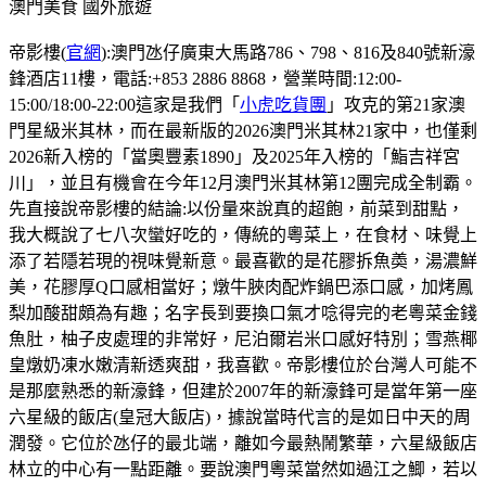
澳門美食
國外旅遊
帝影樓(
官網
):澳門氹仔廣東大馬路786、798、816及840號新濠
鋒酒店11樓，電話:+853 2886 8868，營業時間:12:00-
15:00/18:00-22:00這家是我們「
小虎吃貨團
」攻克的第21家澳
門星級米其林，而在最新版的2026澳門米其林21家中，也僅剩
2026新入榜的「當奧豐素1890」及2025年入榜的「鮨吉祥宮
川」，並且有機會在今年12月澳門米其林第12團完成全制霸。
先直接說帝影樓的結論:以份量來說真的超飽，前菜到甜點，
我大概說了七八次蠻好吃的，傳統的粵菜上，在食材、味覺上
添了若隱若現的視味覺新意。最喜歡的是花膠拆魚𡙡，湯濃鮮
美，花膠厚Q口感相當好；燉牛脥肉配炸鍋巴添口感，加烤鳳
梨加酸甜頗為有趣；名字長到要換口氣才唸得完的老粵菜金錢
魚肚，柚子皮處理的非常好，尼泊爾岩米口感好特別；雪燕椰
皇燉奶凍水嫩清新透爽甜，我喜歡。帝影樓位於台灣人可能不
是那麼熟悉的新濠鋒，但建於2007年的新濠鋒可是當年第一座
六星級的飯店(皇冠大飯店)，據說當時代言的是如日中天的周
潤發。它位於氹仔的最北端，離如今最熱鬧繁華，六星級飯店
林立的中心有一點距離。要說澳門粵菜當然如過江之鯽，若以