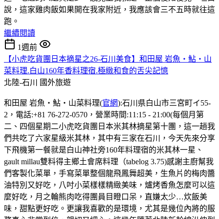
說，這家雞肉飯如果開在我家附近，我應該會三不五時就往這
跑。
繼續閱讀
1週前
【小虎吃貨團日本摘星之26-石川美食】和田屋 岩魚・鮎・山
菜料理.白山160年香料理宿.極緻和食的舌尖記憶
北陸-石川
國外旅遊
和田屋 岩魚・鮎・山菜料理(
官網
):石川県白山市三宮町イ55-
2，電話:+81 76-272-0570，營業時間:11:15 - 21:00(每個月第
二、四個星期二小虎吃貨團日本米其林摘星第十團，這一趟我
們共吃了六家星級米其林，其中有三家在石川，今天先來分享
下飛機第一餐就是白山神社旁160年料理宿的米其林一星、
gault millau雙料得主鄉土會席料理（tabelog 3.75)感謝主廚幫我
們客製化菜單，手寫菜單整個龍飛鳳舞超美，生魚片的梅肉醬
油特別又好吃，八吋小菜樣樣精緻美味，爐烤香魚怎麼可以這
麼好吃，月之輪熊肉吃得團員目瞪口呆，直嫌太少…炊飯美
味，甜點更好吃。更讓我喜歡的是環境，尤其是幾位內將的服