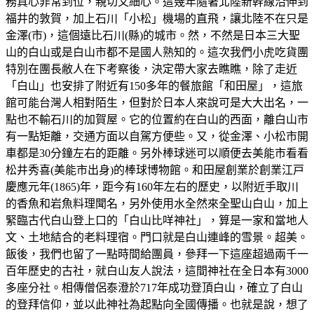
務真心非常到位，親切又細心。這幾年隨著北陸新幹線沿伸到
福井的敦賀，加上石川「小松」機場的直飛，讓北陸不在只是
金澤(市)，這個遠比石川(縣)的城市。然，不然是日本三大聖
山的白山或是白山市都不是國人熟知的。這次我們小虎吃貨團
特別在團長敝人在下考察後，決定帶大家去瞧瞧，除了走近
「白山」也安排了附近有150多年的餐旅館「和田屋」，這旅
館可能台灣人相對陌生，但對於日本人來說可是大大出名，一
點也不輸石川的加賀屋。它的位置約在白山的西面，離白山市
有一點矩離，交通方面以自駕方便些。又，從金澤、小松市開
車都是30分鐘左右的距離。另外棒球迷可以順便去美能市看看
松井秀喜(美能市出身)的棒球博物館。和田屋創業於創業江戸
慶應元年(1865)年，距今有160年左右的歷史，以附近手取川
的香魚和岩魚料理聞名，另外使用水全然來全聖山白山，加上
緊臨古代白山登上口的「白山比咩神社」，算是一家和當地人
文、土地結合的老料理宿。門口就是白山連峰的雪景。超美。
飯後，我們也留了一點時間給團員，參拜一下這座超過兩千一
百年歷史的古社，就白山友人說法，這間神社在全日本有3000
多座分社。相傳僧侶泰澄於717年成功登頂白山，確立了白山
的登拜信仰，並以此神社為起點向全國傳播。也就是說，想了