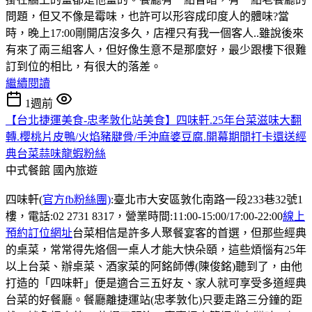
問題，但又不像是霉味，也許可以形容成印度人的體味?當
時，晚上17:00剛開店沒多久，店裡只有我一個客人..雖說後來
有來了兩三組客人，但好像生意不是那麼好，最少跟樓下很難
訂到位的相比，有很大的落差。
繼續閱讀
1週前
【台北捷運美食-忠孝敦化站美食】四味軒.25年台菜滋味大翻
轉.櫻桃片皮鴨/火焰豬腱骨/手沖麻婆豆腐.開幕期間打卡還送經
典台菜蒜味龍蝦粉絲
中式餐館
國內旅遊
四味軒(
官方fb粉絲團)
:臺北市大安區敦化南路一段233巷32號1
樓，電話:02 2731 8317，營業時間:11:00-15:00/17:00-22:00
線上
預約訂位網址
台菜相信是許多人聚餐宴客的首選，但那些經典
的桌菜，常常得先烙個一桌人才能大快朵頤，這些煩惱有25年
以上台菜、辦桌菜、酒家菜的阿銘師傅(陳俊銘)聽到了，由他
打造的「四味軒」便是適合三五好友、家人就可享受多道經典
台菜的好餐廳。餐廳離捷運站(忠孝敦化)只要走路三分鐘的距