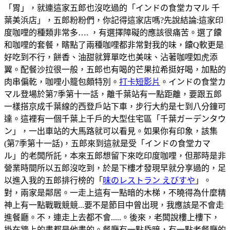
「胃」，就連這家五郎也沒吃過的「インドの食堂カマル 千
葉美浜店」，五郎粉粉們，你記得這家店嗎?先說結論:這家印
度咖哩的種類非常多…. ，有選擇障礙的應該很痛苦。選了饢
和咖哩的套餐，瞎點了兩種咖哩都非常對我的味，饢Q軟更是
好吃到不行，餅香、油甜就算單吃也美味、沾著咖哩如虎添
翼。配餐沙拉很一般，五郎也有喝的芒果拉希挺好喝，加點的
肉串偏乾，咖哩小籠包頗特別。
打卡短影片
。インドの食堂カ
マル登場於第7季第十一話，離千葉站有一點距離，要跟五郎
一樣搭京成千葉線的西登戶站下車，步行大約是七到八分鐘可
達。這裡有一個千葉上千戶的大型住宅區「千葉ガーデンタウ
ン」，一出車站的大馬路就可以看見。如果你有印象，該集
(第7季第十一話)，五郎來到這就是受「インドの食堂カマ
ル」的老闆所託，本來五郎想留下來吃印度咖哩，但那時是非
營業時間所以五郎沒吃到，於是下樓才發現早就分享過的，足
以進入我的五郎排行榜的「
味のレストラン えびすや
」。
對，兩家是鄰居。一走上這有一點暗的木梯，不曉得為什麼精
神上有一點戰戰競競...要不是節目中曾出現，我應該是不會走
進餐廳。不，連走上去都不會.....。後來，老闆說樓上樓下，
掛在牆上的畫都是他畫的。餐廳有一點昏暗，有一點老餐廳的