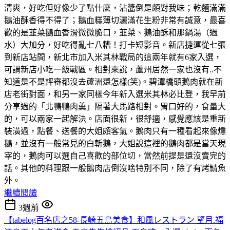
清爽，好吃但好像少了點什麼，沾醬倒是頗對我味；乾麵滿滿
鵝油酥香得不得了；鵝血糕薄切灑滿花生粉非常有誠意，最喜
歡的是韮菜鵝血香滑微微脆口，韮菜、鵝油酥和那鍋湯（過
水）大加分，好吃得亂七八糟！打卡短影音。新店捷運從七張
到新店站間，新北市加入米其林戰局的這兩年就有6家入選，
可謂新店小吃一級戰區。相對來說，蘆州居然一家也沒有..不
知道是不是評審都沒去蘆洲還怎樣(笑)。碧潭橋頭鵝肉就在新
店老街對面，和另一家同樣今年新入選米其林必比登，我早前
分享過的「北鴨鴨肉羹」隔著大馬路相對。胃口好的，食量大
的，可以兩家一起解決。店面很新，很舒適，感覺應該是重新
裝潢過，點餐、送餐的大姐頗客氣。鵝肉只有一種看起來像燻
鵝，並沒有一般常見的白斬鵝，大姐說這裡的鵝肉都是當天現
宰的，鵝肉可以選自己喜歡的部位切，當然前提是還沒賣完的
話。其他的料理跟一般鵝肉店倒沒啥特別不同，除了有烤鯖魚
外。
繼續閱讀
3週前
【tabelog百名店之58-長崎五島美食】和風レストラン 望月.福