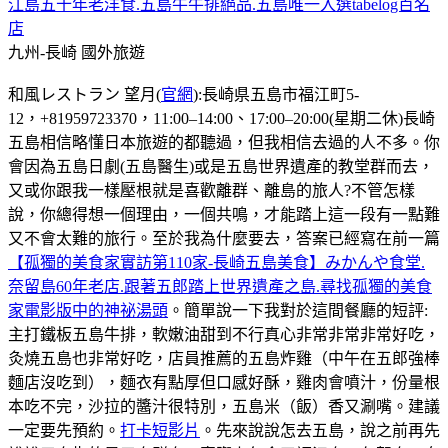
江島五十年老洋食.五島牛牛排絕品.五島唯一入選tabelog百名
店
九州-長崎
國外旅遊
和風レストラン 望月(
官網
):長崎県五島市福江町5-
12，+81959723370，11:00–14:00、17:00–20:00(星期二休)長崎
五島相信略懂日本旅遊的都聽過，但我相信去過的人不多。你
會因為五島日劇(五島醫生)或是五島世界遺產的教堂群而去，
又或你跟我一樣壓根就是喜歡離群、離島的旅人?不管怎樣
說，你總得想一個理由，一個共鳴，才能踏上這一段有一點難
又不會太難的旅行。至於我為什麼要去，答案已經寫在前一篇
【孤獨的美食家實訪第110家-長崎五島美食】みかんや食堂.
奈留島60年老店.跟著五郎踏上世界遺產之島.尋找孤獨的美食
家電影版中的神祕湯頭
。簡單說一下我對於這間餐廳的短評:
主打鐵板五島牛排，軟嫩油甜到不行真心非常非常非常好吃，
灸燒五島也非常好吃，店員推薦的五島炸雞（中午在五郎強棒
麵店沒吃到），麵衣有點厚但口感好酥，雞肉會噴汁，份量根
本吃不完，沙拉的醬汁很特別，五島米（飯）香又涮嘴。建議
一定要先預約。
打卡短影片
。先來說說怎去五島，說之前再先