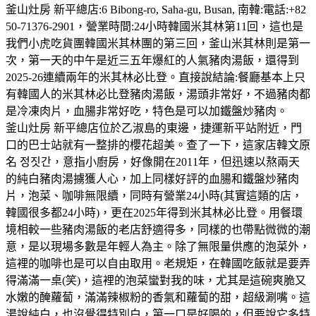
釜山灶房 新平總店:6 Bibong-ro, Saha-gu, Busan, 南韓:電話:+82
50-71376-2901，營業時間:24小時韓國米其林第11回，這也是
我們小虎吃貨團韓國米其林團的第三回，釜山米其林則是第一
次，第一天的中午是近三五年爆紅的人氣豬肉湯飯，還得到
2025-26連續兩年的米其林必比登。直接說結論:餐廳基本上只
有韓國人的米其林必比登豬肉湯飯，湯頭非常好，不過豬肉都
是冷凍肉片，血腸非常好吃，特色是可以加鐵盤炒豬肉。
釜山灶房 新平總店位於乙淑島的東邊，捷運新平站附近，門
口的巴士站就有一整排的櫻花超美。查了一下，這家店韓文原
名 정짓간，意指小廚房，好像開在2011年，但迅速以熬兩天
的純白豬肉湯擄獲人心，加上同樣好評的血腸和鐵盤炒豬肉
片，泡菜、咖啡無限續，同時有營業24小時(其實這類的店，
韓國很多都24小時)，更在2025年得到米其林必比登。用餐環
境相較一些豬肉湯飯的老店舒適得多，同樣的也帶點微微的潮
意，是以現場多數是年輕人為主。除了無限量供應的泡菜外，
這裡的咖啡也是可以自由取用。老規矩，在韓國吃飯就是要弄
得滿滿一桌(笑)，這裡的泡菜蠻對我的味，尤其是這碗爽脆又
水嫩的醃蘿蔔，滿滿辣椒粉的香氣和蘿蔔的甜，超級涮嘴。這
湯說純白，也沒覺得特別白，第一口是好喝的，但要說它多特