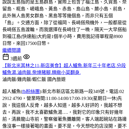
說說五島指的是五島群島，實際上包含了福江島、久賀島、奈
留島、椛島、嵯峨島、黃島、赤島、島山島、蕨小島、前島，
此外無人島男女群島、黑島等等幾個島，而非只有五個
「島」。交通方面，除了從福岡、長崎搭飛機外，一般都是從
長崎搭五島渡輪。而我選擇在長崎住了一晚，隔天一大早搭船
到福江島(快速船)大約是1個半小時，費用我記得單程是8900
日幣，來回17500日幣。
繼續閱讀
3週前
【新北米其林之11-新店美食】超人鱸魚.新年三十年老店.分段
鱸魚湯.滷肉飯.柴燒豬腳.精緻小菜翻身.
滷肉飯/雞肉飯/蝦仁飯
國內旅遊
超人鱸魚(
fb粉絲團
):新北市新店區北新路一段349號，電話:02
2912 4790，營業時間:11:00-14:00/17:00-19:30(星期日一休)先
說，我這個人反骨，越多人知道，越多人好評的，我越不想
去。再說，我不太喜歡鱸魚湯….，我對它的印象只有好幾年
前，清晨龍山寺前，警察催著魚攤離開，客人端起碗站在路邊
像沒事一樣接著喝的畫面。要不是，今天想吃的店沒開，要不