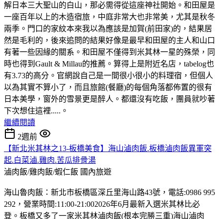
解日本三大聖山的白山，那必需得從這座神社開始。和田屋是
一座百年以上的木造宿旅，中庭非常大也非常美，尤其是秋冬
兩季。門口的家紋本來我以為應該是加賀(前田家)的，結果居
然是毛利的，後來追問的結果好像是最早和田屋的主人和山口
有著一些因緣的關系。和田屋不僅得到米其林一星的殊榮，同
時也得到Gault & Millau的推薦。算得上是附近名店，tabelog也
有3.73的高分。官網說自己是一間很小很小的料理宿，但個人
以為其實不算小了，而且旅館(餐廳)的每個角落都佈置的很有
日本美學，窗外的雪景更是醉人。都還沒有吃飯，團員就吵著
下次想住這裡.....。
繼續閱讀
2週前
【新北米其林之13-板橋美食】海山滷肉飯.板橋滷肉飯異軍突
起.白菜滷.雞肉.苦瓜排骨湯
滷肉飯/雞肉飯/蝦仁飯
國內旅遊
海山魯肉飯：新北市板橋區深丘里海山路43號，電話:0986 995
292，營業時間:11:00-21:002026年6月最新入選米其林比必
登。板橋又多了一家米其林滷肉飯(根本完勝三重)海山滷肉