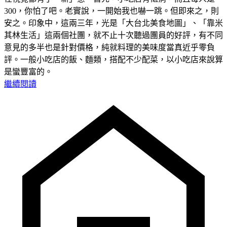
300，你怕了吧。老實說，一開始我也嚇一跳。但即來之，則
安之。印象中，這兩三年，光是「大台北美食地圖」、「靠米
其林生活」這兩個社團，就不止十次聽過團員的好評，有不同
意見的多半也是針對價格，純就料理的美味度當真近乎零負
評。一般小吃店的飯、麵類，搭配不少配菜，以小吃店來說算
是蠻豐富的。
繼續閱讀