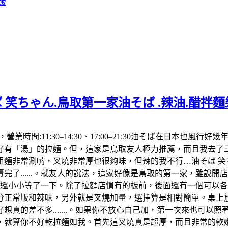
飯
 笑ちゃん.鳥取第一家油そば .辣油.醋拌
992，營業時間:11:30–14:30、17:00–21:30油そば在
「湯」的拉麵。但，這家是鳥取友人極力推薦，而且我去了三次都
麵非常涮嘴，叉燒非常厚也很夠味，但辣的我不行…油そば 笑ち
了......。就友人的說法，這家好像是鳥取的第一家，雖說
，還小小等了一下。除了拉麵店慣有的板前，後面還有一個可以
分正常版和辣味，另外就是叉燒加量，選擇算是相對簡單。桌上放
真的差不多.......。如果你不放心自己加，第一次來也可以
算你不好乾拉麵如我。首先這叉燒真是超厚，而且非常的軟嫩，肥肉