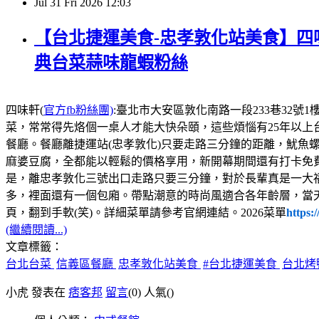
Jul
31
Fri
2026
12:03
【台北捷運美食-忠孝敦化站美食】四味
典台菜蒜味龍蝦粉絲
四味軒(
官方fb粉絲團)
:臺北市大安區敦化南路一段233巷32號1樓，電話:02
菜，常常得先烙個一桌人才能大快朵頤，這些煩惱有25年以上
餐廳。餐廳離捷運站(忠孝敦化)只要走路三分鐘的距離，魷魚
麻婆豆腐，全都能以輕鬆的價格享用，新開幕期間還有打卡免
是，離忠孝敦化三號出口走路只要三分鐘，對於長輩真是一大
多，裡面還有一個包廂。帶點潮意的時尚風適合各年齡層，當
頁，翻到手軟(笑)。詳細菜單請參考官網連結。2026菜單
https:
(繼續閱讀...)
文章標籤：
台北台菜
信義區餐廳
忠孝敦化站美食
#台北捷運美食
台北烤
小虎 發表在
痞客邦
留言
(0)
人氣(
)