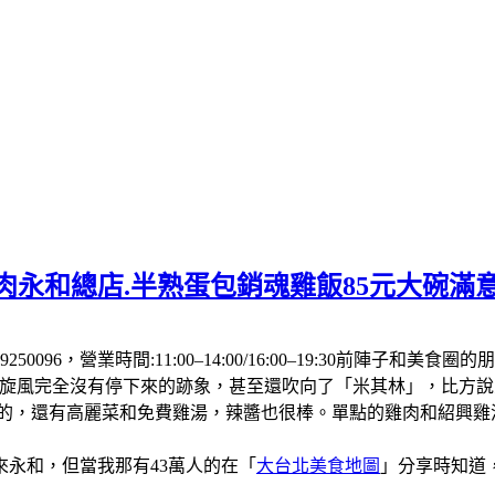
肉永和總店.半熟蛋包銷魂雞飯85元大碗滿
250096，營業時間:11:00–14:00/16:00–19:30前
飯旋風完全沒有停下來的跡象，甚至還吹向了「米其林」，比方
厚的，還有高麗菜和免費雞湯，辣醬也很棒。單點的雞肉和紹興
永和，但當我那有43萬人的在「
大台北美食地圖
」分享時知道