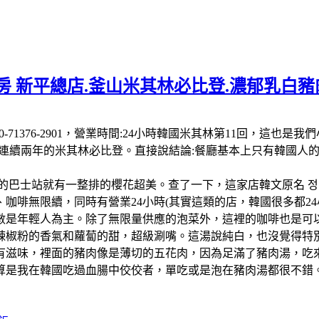
 新平總店.釜山米其林必比登.濃郁乳白豬肉
 南韓:電話:+82 50-71376-2901，營業時間:24小時韓國米其
-26連續兩年的米其林必比登。直接說結論:餐廳基本上只有韓國
的巴士站就有一整排的櫻花超美。查了一下，這家店韓文原名 정
啡無限續，同時有營業24小時(其實這類的店，韓國很多都24小
數是年輕人為主。除了無限量供應的泡菜外，這裡的咖啡也是可以
辣椒粉的香氣和蘿蔔的甜，超級涮嘴。這湯說純白，也沒覺得特
有滋味，裡面的豬肉像是薄切的五花肉，因為足滿了豬肉湯，吃
算是我在韓國吃過血腸中佼佼者，單吃或是泡在豬肉湯都很不錯