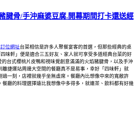
焰豬腱骨/手沖麻婆豆腐.開幕期間打卡還送經
約訂位網址
台菜相信是許多人聚餐宴客的首選，但那些經典的桌
「四味軒」便是適合三五好友、家人就可享受多道經典台菜的好
最愛的台式櫻桃片皮鴨和視味覺創意滿滿的火焰豬腱骨，以及手沖
到離捷運站周邊大空間的餐廳真不是易事，幸好「四味軒」就
剛過一刻，店裡就幾乎坐無虛席。餐廳內比想像中來的寬敝許
。餐廳的料理選擇遠比我想像中多得多，就連茶、飲料都有好幾