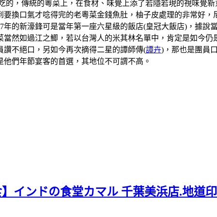
吃的，傳統的粵菜上，在食材、味覺上添了若隱若現的視味覺新
到要換口氣才唸得完的老粵菜金錢魚肚，柚子皮處理的非常好，
07年的新濠鋒可是當年第一座六星級的飯店(皇冠大飯店)，據
當然如過江之鯽，若以台灣人的米其林名單中，肯定是如今仍是
員讚不絕口，另如今再次摘得二星的譚師傳(
譚卉
)，那也是團員
是他們年節宴客的首選，其地位不可謂不高。
食】インドの食堂カマル 千葉美浜店.地道印