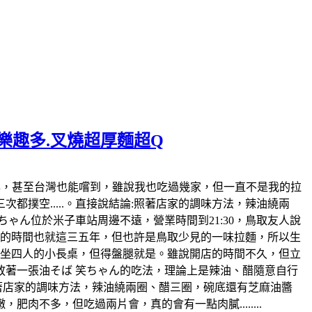
麵樂趣多.叉燒超厚麵超Q
日本也風行好幾年，甚至台灣也能嚐到，雖說我也吃過幾家，但一直不是我的拉
撲空.....。直接說結論:照著店家的調味方法，辣油繞兩
ゃん位於米子車站周邊不遠，營業時間到21:30，鳥取友人說
開店的時間也就這三五年，但也許是鳥取少見的一味拉麵，所以生
各坐四人的小長桌，但得盤腿就是。雖說開店的時間不久，但立
著一張油そば 笑ちゃん的吃法，理論上是辣油、醋隨意自行
照著店家的調味方法，辣油繞兩圈、醋三圈，碗底還有芝麻油醬
不多，但吃過兩片會，真的會有一點肉膩........