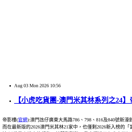
Aug
03
Mon
2026
10:56
【小虎吃貨團-澳門米其林系列之24
帝影樓(
官網
):澳門氹仔廣東大馬路786、798、816及840號新濠鋒酒店1
而在最新版的2026澳門米其林21家中，也僅剩2026新入榜的