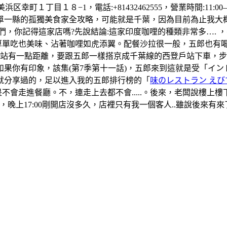
町１丁目１８−1，電話:+81432462555，營業時間:11:00–1
單一縣的孤獨美食家全攻略，可能就是千葉，因為目前為止我大
們，你記得這家店嗎?先說結論:這家印度咖哩的種類非常多….
算單吃也美味、沾著咖哩如虎添翼。配餐沙拉很一般，五郎也有
葉站有一點距離，要跟五郎一樣搭京成千葉線的西登戶站下車，
果你有印象，該集(第7季第十一話)，五郎來到這就是受「イ
就分享過的，足以進入我的五郎排行榜的「
味のレストラン えび
是不會走進餐廳。不，連走上去都不會.....。後來，老闆說樓
晚上17:00剛開店沒多久，店裡只有我一個客人..雖說後來