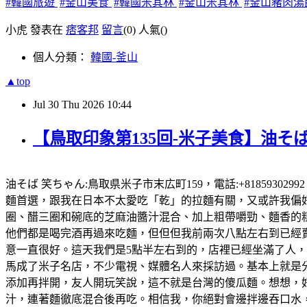
#韓國旅遊
#釜山美食
#韓國米其林
#釜山米其林
#釜山豬肉湯
小虎 發表在
痞客邦
留言
(0)
人氣(
)
個人分類：
韓國-釜山
▲top
Jul
30
Thu
2026
10:44
【鳥取印象第135回-米子美食】油そば
油そば 笑ちゃん:鳥取県米子市末広町159，電話:+81859302
麵首選，跟我在日本不太愛吃「乾」的拉麵有關，又或許我偏好有
圈、醋三圈和碗底的芝麻油醬汁混合、加上粗帶嚼勁、麵香的粗
他們都是喝完酒再過來吃麵，但但但我前兩次八點左右到已經賣完
意一直很好。這天我們是5點半左右到的，店裡已經坐滿了人
馬成了米子名店，不少電視、媒體名人來採訪過。基本上就是
添加再拌開，友人開玩笑說，這不就是台灣的傻瓜麵。想想，好想
汁，連著麵徹底混合後再吃。相信我，你絕對會邊拌邊吞口水，就