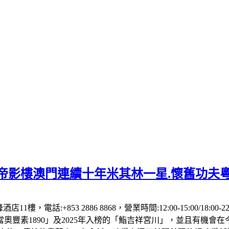
】帝影樓澳門連續十年米其林一星.懷舊功夫
1樓，電話:+853 2886 8868，營業時間:12:00-15:00/18:00
「當奧豐素1890」及2025年入榜的「鮨吉祥宮川」，並且有機