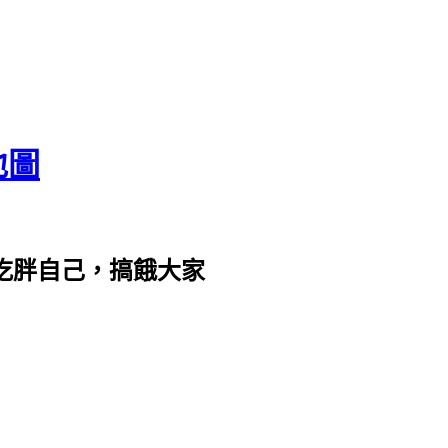
地圖
com。吃胖自己，搞餓大家