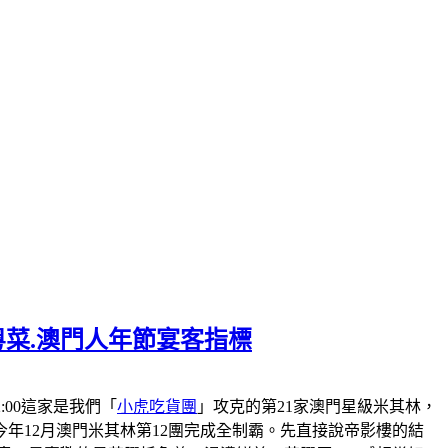
粵菜.澳門人年節宴客指標
-22:00這家是我們「
小虎吃貨團
」攻克的第21家澳門星級米其林，
會在今年12月澳門米其林第12團完成全制霸。先直接說帝影樓的結