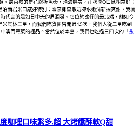
意。最喜歡的是花膠拆魚𡙡，湯濃鮮美，花膠厚Q口感相當好；
尼泊爾岩米口感好特別；雪燕椰皇燉奶凍水嫩清新透爽甜，我喜
說當時代言的是如日中天的周潤發。它位於氹仔的最北端，離如今
米其林三星，而我們吃貨團曾開過4.5次，我個人從二星吃到
口中澳門粵菜的極品。當然位於本島，我們也吃過三四次的「
永
度咖哩口味繁多.超 大烤饢酥軟Q甜