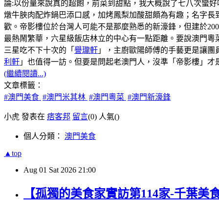
論:以份量來說真的超飽，前菜到甜點，我大概說了七八次蠻好
燉牛脥肉配炸鍋巴添口感，加烤鳳梨加酸甜頗為有趣；名字長
歡。帝影樓位於台灣人可能不是那麼熟悉的新濠鋒，但建於20
最熱鬧繁華，六星級飯店林立的中心有一點距離。要說澳門粵菜
三星吃不下十次的「
譽瓏軒
」，主廚歐陽師傅的手藝更是讓團
利軒
」也值得一訪。但要是問起老澳門人，沒準「帝影樓」才
(繼續閱讀...)
文章標籤：
#澳門美食
#澳門米其林
#澳門粵菜
#澳門新濠鋒
小虎 發表在
痞客邦
留言
(0)
人氣(
)
個人分類：
澳門美食
▲top
Aug
01
Sat
2026
21:00
【孤獨的美食家實訪第114家-千葉美