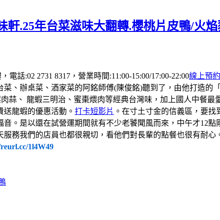
軒.25年台菜滋味大翻轉.櫻桃片皮鴨/火
 2731 8317，營業時間:11:00-15:00/17:00-22:00
線上預
台菜、辦桌菜、酒家菜的阿銘師傅(陳俊銘)聽到了，由他打造的
螺肉蒜、 龍蝦三明治、蜜棗煨肉等經典台灣味，加上國人中餐
費送龍蝦的優惠活動。
打卡短影片
。在寸土寸金的信義區，要找
福音。是以還在試營運期間就有不少老饕聞風而來，中午才12點
天服務我們的店員也都很親切，看他們對長輩的點餐也很有耐心
//reurl.cc/1l4W49
鴨