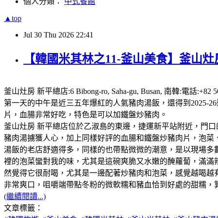
個人分類：
中式餐館
▲top
Jul
30
Thu
2026
22:41
【韓國米其林之11-釜山美食】釜山灶房
釜山灶房 新平總店:6 Bibong-ro, Saha-gu, Busan,
第一天的中午是近三五年爆紅的人氣豬肉湯飯，還得到2025
片，血腸非常好吃，特色是可以加鐵盤炒豬肉。
釜山灶房 新平總店位於乙淑島的東邊，捷運新平站附近，門口
豬肉湯擄獲人心，加上同樣好評的血腸和鐵盤炒豬肉片，泡菜、咖
湯飯的老店舒適得多，同樣的也帶點微微的潮意，是以現場多
裡的泡菜蠻對我的味，尤其是這碗爽脆又水嫩的醃蘿蔔，滿滿
然覺得它很耐喝，尤其是一邊配著炒豬肉和泡菜，感覺越喝越
非常爽口，咀嚼端帶點冬粉的微軟糯和豬血恰到好處的甜糯，
(繼續閱讀...)
文章標籤：