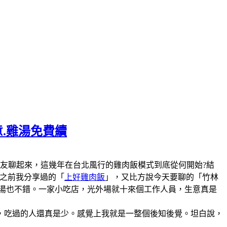
意.雞湯免費續
陣子和美食圈的朋友聊起來，這幾年在台北風行的雞肉飯模式到底從何開始?結
說之前我分享過的「
上好雞肉飯
」，又比方說今天要聊的「竹林
雞湯也不錯。一家小吃店，光外場就十來個工作人員，生意真是
，吃過的人還真是少。感覺上我就是一整個後知後覺。坦白說，