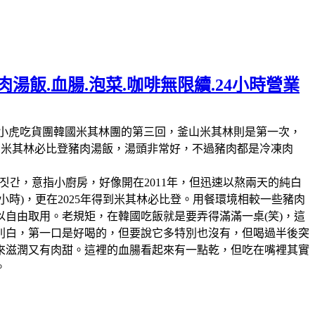
湯飯.血腸.泡菜.咖啡無限續.24小時營業
林第11回，這也是我們小虎吃貨團韓國米其林團的第三回，釜山米其林則是第一次，
人的米其林必比登豬肉湯飯，湯頭非常好，不過豬肉都是冷凍肉
짓간，意指小廚房，好像開在2011年，但迅速以熬兩天的純白
時)，更在2025年得到米其林必比登。用餐環境相較一些豬肉
自由取用。老規矩，在韓國吃飯就是要弄得滿滿一桌(笑)，這
別白，第一口是好喝的，但要說它多特別也沒有，但喝過半後突
來滋潤又有肉甜。這裡的血腸看起來有一點乾，但吃在嘴裡其實
。