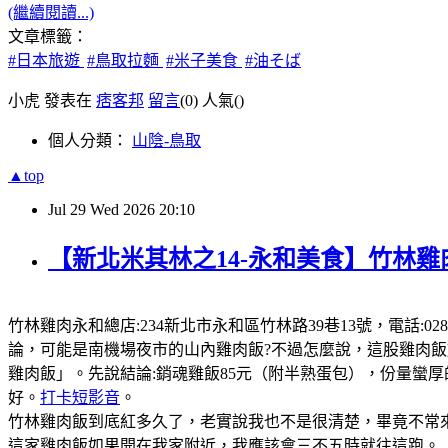
(繼續閱讀...)
文章標籤：
#日本旅遊
#鳥取拉麵
#米子美食
#油そば
小虎 發表在
痞客邦
留言
(0)
人氣(
)
個人分類：
山陰-鳥取
▲top
Jul
29
Wed
2026
20:10
【新北米其林之14-永和美食】竹林雞
竹林雞肉永和總店:234新北市永和區竹林路39巷13號，電話:0289
論，可能是南機場夜市的山內雞肉飯?不過怎麼說，這股雞肉
雞肉飯」。先說結論:銷魂雞飯85元（附半熟蛋包），份量蠻
好。
打卡短影音
。
竹林雞肉飯到底紅多久了，老實說我也不是很清楚，畢竟不常來
這家雞肉飯如果開在我家附近，我應該會三不五時就往這跑。