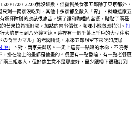
5:00/17:00–22:00我沒細數，但孤獨美食家五郎除了東京都外，
概只剩一兩家沒吃到，其他十多家都全數入「胃」，就連這家五
 ，有選擇障礙的應該很痛苦。選了饢和咖哩的套餐，瞎點了兩種
喝的芒果拉希挺好喝，加點的肉串偏乾，咖哩小籠包頗特別。
打
步行大約是七到八分鐘可達。這裡有一個千葉上千戶的大型住宅
ンドの食堂カマル」的老闆所託，本來五郎想留下來吃印度咖
すや
」。對，兩家是鄰居。一走上這有一點暗的木梯，不曉得
上樓下，掛在牆上的畫都是他畫的。餐廳有一點昏暗，有一點老餐廳
有來了兩三組客人，但好像生意不是那麼好，最少跟樓下很難訂到