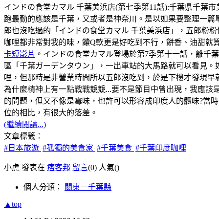
インドの食堂カマル 千葉美浜店(第七季第11話):千葉県千葉市美浜区幸
跑最勤的應該是千葉，又或者是神奈川。是以如果要整理一篇
郎也沒吃過的「インドの食堂カマル 千葉美浜店」，五郎粉粉
咖哩都非常對我的味，饢Q軟更是好吃到不行，餅香、油甜就
卡短影片
。インドの食堂カマル登場於第7季第十一話，離千
區「千葉ガーデンタウン」，一出車站的大馬路就可以看見。如
哩，但那時是非營業時間所以五郎沒吃到，於是下樓才發現早
為什麼精神上有一點戰戰競競...要不是節目中曾出現，我應該
的問題，但又不像是霉味，也許可以形容成印度人的體味?當時，
位的相比，有很大的落差。
(繼續閱讀...)
文章標籤：
#日本旅遊
#孤獨的美食家
#千葉美食
#千葉印度咖哩
小虎 發表在
痞客邦
留言
(0)
人氣(
)
個人分類：
關東－千葉縣
▲top