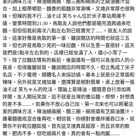
家的調味方法，辣油繞兩圈、醋三圈和碗底的芝麻油醬汁混
合、加上粗帶嚼勁、麵香的粗麵非常涮嘴，叉燒非常厚也很夠
味，但辣的我不行…油そば 笑ちゃん位於米子車站周邊不
遠，營業時間到21:30，鳥取友人說他們都是喝完酒再過來吃
麵，但但但我前兩次八點左右到已經賣完了......。就友人的說
法，這家好像是鳥取的第一家，雖說開店的時間也就這三五
年，但也許是鳥取少見的一味拉麵，所以生意一直很好。這天
我們是5點半左右到的，店裡已經坐滿了人，還小小等了一
下。除了拉麵店慣有的板前，後面還有一個可以各坐四人的小
長桌，但得盤腿就是。雖說開店的時間不久，但立馬成了米子
名店，不少電視、媒體名人來採訪過。基本上就是分正常版和
辣味，另外就是叉燒加量，選擇算是相對簡單。桌上放著一張
油そば 笑ちゃん的吃法，理論上是辣油、醋隨意自行添加再
拌開，友人開玩笑說，這不就是台灣的傻瓜麵。想想，好想真
的差不多.......。如果你不放心自己加，第一次來也可以照著店
家的調味方法，辣油繞兩圈、醋三圈，碗底還有芝麻油醬汁，
連著麵徹底混合後再吃。相信我，你絕對會邊拌邊吞口水，就
算你不好乾拉麵如我。首先這叉燒真是超厚，而且非常的軟
嫩，肥肉不多，但吃過兩片會，真的會有一點肉膩........