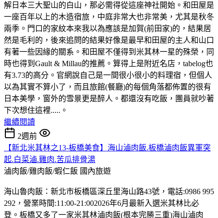
解日本三大聖山的白山，那必需得從這座神社開始。和田屋是
一座百年以上的木造宿旅，中庭非常大也非常美，尤其是秋冬
兩季。門口的家紋本來我以為應該是加賀(前田家)的，結果居
然是毛利的，後來追問的結果好像是最早和田屋的主人和山口
有著一些因緣的關系。和田屋不僅得到米其林一星的殊榮，同
時也得到Gault & Millau的推薦。算得上是附近名店，tabelog也
有3.73的高分。官網說自己是一間很小很小的料理宿，但個人
以為其實不算小了，而且旅館(餐廳)的每個角落都佈置的很有
日本美學，窗外的雪景更是醉人。都還沒有吃飯，團員就吵著
下次想住這裡.....。
繼續閱讀
2週前
【新北米其林之13-板橋美食】海山滷肉飯.板橋滷肉飯異軍突
起.白菜滷.雞肉.苦瓜排骨湯
滷肉飯/雞肉飯/蝦仁飯
國內旅遊
海山魯肉飯：新北市板橋區深丘里海山路43號，電話:0986 995
292，營業時間:11:00-21:002026年6月最新入選米其林比必
登。板橋又多了一家米其林滷肉飯(根本完勝三重)海山滷肉