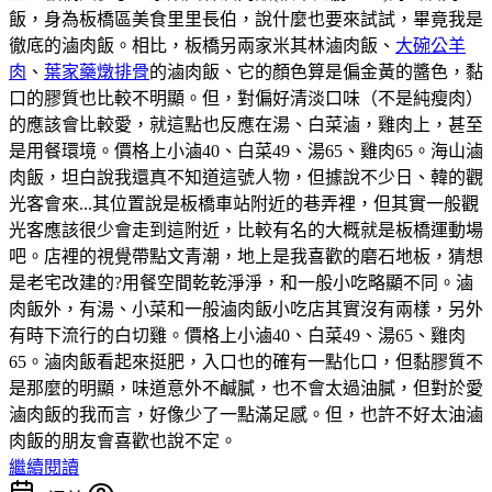
飯，身為板橋區美食里里長伯，說什麼也要來試試，畢竟我是
徹底的滷肉飯。相比，板橋另兩家米其林滷肉飯、
大碗公羊
肉
、
葉家藥燉排骨
的滷肉飯、它的顏色算是偏金黃的醬色，黏
口的膠質也比較不明顯。但，對偏好清淡口味（不是純瘦肉）
的應該會比較愛，就這點也反應在湯、白菜滷，雞肉上，甚至
是用餐環境。價格上小滷40、白菜49、湯65、雞肉65。海山滷
肉飯，坦白說我還真不知道這號人物，但據說不少日、韓的觀
光客會來...其位置說是板橋車站附近的巷弄裡，但其實一般觀
光客應該很少會走到這附近，比較有名的大概就是板橋運動場
吧。店裡的視覺帶點文青潮，地上是我喜歡的磨石地板，猜想
是老宅改建的?用餐空間乾乾淨淨，和一般小吃略顯不同。滷
肉飯外，有湯、小菜和一般滷肉飯小吃店其實沒有兩樣，另外
有時下流行的白切雞。價格上小滷40、白菜49、湯65、雞肉
65。滷肉飯看起來挺肥，入口也的確有一點化口，但黏膠質不
是那麼的明顯，味道意外不鹹膩，也不會太過油膩，但對於愛
滷肉飯的我而言，好像少了一點滿足感。但，也許不好太油滷
肉飯的朋友會喜歡也說不定。
繼續閱讀