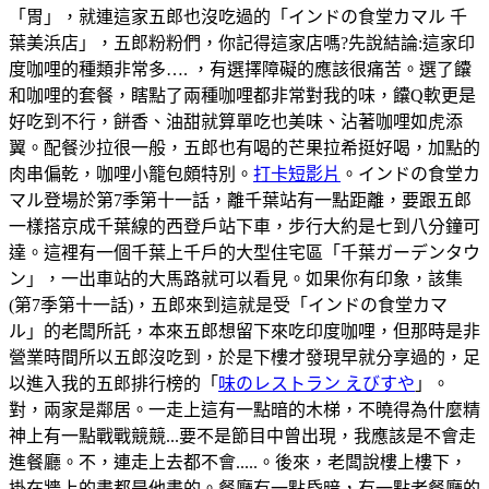
「胃」，就連這家五郎也沒吃過的「インドの食堂カマル 千
葉美浜店」，五郎粉粉們，你記得這家店嗎?先說結論:這家印
度咖哩的種類非常多…. ，有選擇障礙的應該很痛苦。選了饢
和咖哩的套餐，瞎點了兩種咖哩都非常對我的味，饢Q軟更是
好吃到不行，餅香、油甜就算單吃也美味、沾著咖哩如虎添
翼。配餐沙拉很一般，五郎也有喝的芒果拉希挺好喝，加點的
肉串偏乾，咖哩小籠包頗特別。
打卡短影片
。インドの食堂カ
マル登場於第7季第十一話，離千葉站有一點距離，要跟五郎
一樣搭京成千葉線的西登戶站下車，步行大約是七到八分鐘可
達。這裡有一個千葉上千戶的大型住宅區「千葉ガーデンタウ
ン」，一出車站的大馬路就可以看見。如果你有印象，該集
(第7季第十一話)，五郎來到這就是受「インドの食堂カマ
ル」的老闆所託，本來五郎想留下來吃印度咖哩，但那時是非
營業時間所以五郎沒吃到，於是下樓才發現早就分享過的，足
以進入我的五郎排行榜的「
味のレストラン えびすや
」。
對，兩家是鄰居。一走上這有一點暗的木梯，不曉得為什麼精
神上有一點戰戰競競...要不是節目中曾出現，我應該是不會走
進餐廳。不，連走上去都不會.....。後來，老闆說樓上樓下，
掛在牆上的畫都是他畫的。餐廳有一點昏暗，有一點老餐廳的