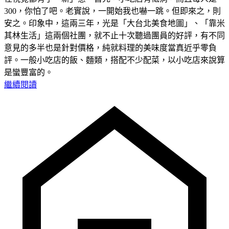
300，你怕了吧。老實說，一開始我也嚇一跳。但即來之，則
安之。印象中，這兩三年，光是「大台北美食地圖」、「靠米
其林生活」這兩個社團，就不止十次聽過團員的好評，有不同
意見的多半也是針對價格，純就料理的美味度當真近乎零負
評。一般小吃店的飯、麵類，搭配不少配菜，以小吃店來說算
是蠻豐富的。
繼續閱讀