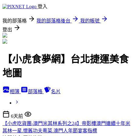
登入
我的部落格
我的部落格後台
我的帳號
登出
【小虎食夢網】台北捷運美食
地圖
相簿
部落格
名片
6天前
【小虎吃貨團-澳門米其林系列之24】帝影樓澳門連續十年米
其林一星.懷舊功夫粵菜.澳門人年節宴客指標