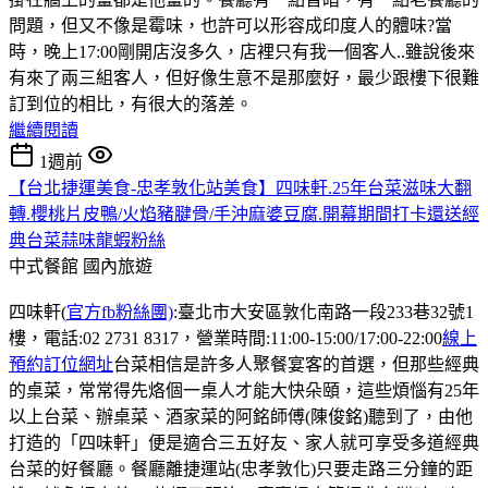
問題，但又不像是霉味，也許可以形容成印度人的體味?當
時，晚上17:00剛開店沒多久，店裡只有我一個客人..雖說後來
有來了兩三組客人，但好像生意不是那麼好，最少跟樓下很難
訂到位的相比，有很大的落差。
繼續閱讀
1週前
【台北捷運美食-忠孝敦化站美食】四味軒.25年台菜滋味大翻
轉.櫻桃片皮鴨/火焰豬腱骨/手沖麻婆豆腐.開幕期間打卡還送經
典台菜蒜味龍蝦粉絲
中式餐館
國內旅遊
四味軒(
官方fb粉絲團)
:臺北市大安區敦化南路一段233巷32號1
樓，電話:02 2731 8317，營業時間:11:00-15:00/17:00-22:00
線上
預約訂位網址
台菜相信是許多人聚餐宴客的首選，但那些經典
的桌菜，常常得先烙個一桌人才能大快朵頤，這些煩惱有25年
以上台菜、辦桌菜、酒家菜的阿銘師傅(陳俊銘)聽到了，由他
打造的「四味軒」便是適合三五好友、家人就可享受多道經典
台菜的好餐廳。餐廳離捷運站(忠孝敦化)只要走路三分鐘的距