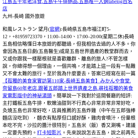
江島五十年老洋食.五島牛牛排絕品.五島唯一入選tabelog百名
店
九州-長崎
國外旅遊
和風レストラン 望月(
官網
):長崎県五島市福江町5-
12，+81959723370，11:00–14:00、17:00–20:00(星期二休)長崎
五島相信略懂日本旅遊的都聽過，但我相信去過的人不多。你
會因為五島日劇(五島醫生)或是五島世界遺產的教堂群而去，
又或你跟我一樣壓根就是喜歡離群、離島的旅人?不管怎樣
說，你總得想一個理由，一個共鳴，才能踏上這一段有一點難
又不會太難的旅行。至於我為什麼要去，答案已經寫在前一篇
【孤獨的美食家實訪第110家-長崎五島美食】みかんや食堂.
奈留島60年老店.跟著五郎踏上世界遺產之島.尋找孤獨的美食
家電影版中的神祕湯頭
。簡單說一下我對於這間餐廳的短評:
主打鐵板五島牛排，軟嫩油甜到不行真心非常非常非常好吃，
灸燒五島也非常好吃，店員推薦的五島炸雞（中午在五郎強棒
麵店沒吃到），麵衣有點厚但口感好酥，雞肉會噴汁，份量根
本吃不完，沙拉的醬汁很特別，五島米（飯）香又涮嘴。建議
一定要先預約。
打卡短影片
。先來說說怎去五島，說之前再先