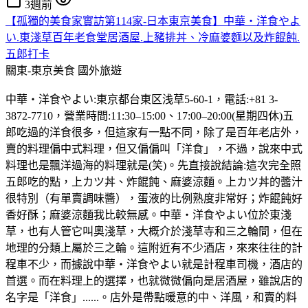
3週前
【孤獨的美食家實訪第114家-日本東京美食】中華・洋食やよ
い.東淺草百年老食堂居酒屋.上豬排丼、冷麻婆麵以及炸餛飩.
五郎打卡
關東-東京美食
國外旅遊
中華・洋食やよい:東京都台東区浅草5-60-1，電話:+81 3-
3872-7710，營業時間:11:30–15:00、17:00–20:00(星期四休)五
郎吃過的洋食很多，但這家有一點不同，除了是百年老店外，
賣的料理偏中式料理，但又偏偏叫「洋食」，不過，說來中式
料理也是飄洋過海的料理就是(笑)。先直接說結論:這次完全照
五郎吃的點，上カツ丼、炸餛飩、麻婆涼麵。上カツ丼的醬汁
很特別（有單賣調味醬），蛋液的比例熟度非常好；炸餛飩好
香好酥；麻婆涼麵我比較無感。中華・洋食やよい位於東淺
草，也有人管它叫奧淺草，大概介於淺草寺和三之輪間，但在
地理的分類上屬於三之輪。這附近有不少酒店，來來往往的計
程車不少，而據說中華・洋食やよい就是計程車司機，酒店的
首選。而在料理上的選擇，也就微微偏向是居酒屋，雖說店的
名字是「洋食」......。店外是帶點暖意的中、洋風，和賣的料