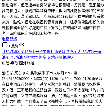
別也沒有，但喝過半後突然覺得它很耐喝，尤其是一邊配著炒
豬肉和泡菜，感覺越喝越有滋味，裡面的豬肉像是薄切的五花
肉，因為足滿了豬肉湯，吃來滋潤又有肉甜。這裡的血腸看起
來有一點乾，但吃在嘴裡其實非常爽口，咀嚼端帶點冬粉的微
軟糯和豬血恰到好處的甜糯，算是我在韓國吃過血腸中佼佼
者，單吃或是泡在豬肉湯都很不錯。
繼續閱讀
1週前
【鳥取印象第135回-米子美食】油そば 笑ちゃん.鳥取第一家
油そば .辣油.醋拌麵樂趣多.叉燒超厚麵超Q
山陰-鳥取
國外旅遊
油そば 笑ちゃん:鳥取県米子市末広町159，電
話:+81859302992，營業時間:11:30–14:30、17:00–21:30油そば
在日本也風行好幾年，甚至台灣也能嚐到，雖說我也吃過幾
家，但一直不是我的拉麵首選，跟我在日本不太愛吃「乾」的
拉麵有關，又或許我偏好有「湯」的拉麵。但，這家是鳥取友
人極力推薦，而且我去了三次都撲空.....。直接說結論:照著店