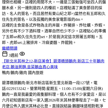
理倒也相櫬，店裡的用間不大，一邊是三張勉強可坐四人的盤
腿木桌，另一邊則是四人的檯前。店裡貼滿了美食節目的採
訪、名人的簽名，而且居然有東山紀之耶=)當然也有五郎和久
住先生的簽名，以及孤獨的美食家電影版的dm。
店裡的主食是各式炸物為主的丼飯，炸豬排、炸牡蠣、炸蝦。
另外也有不少下酒料理。酒單自然也少不少。店裡貼心的準備
了五郎set和久住先生的set，於是我決定這次照著五郎點。五
郎、虎郎set:上豬排丼、冷麻婆麵、炸餛飩。
繼續閱讀
3週前
【新北米其林之12-新店美食】碧潭橋頭鵝肉.新店三十年鵝肉
老店.鵝油蔥麵.韭菜鵝血真心美味
鴨肉/鵝肉/雞肉
國內旅遊
碧潭橋頭鵝肉:新北市新店區新生里北新路一段127號，電
話:0229153242，營業時間:星期五、11:00–15:00(星期六日休)
鵝肉一直是我最愛的兩隻腳料理，個人也有不少家愛店，是以
六月初知道新店有一家入選2026年米其林便專程去了一趟，七
月便公佈入選米其林必比登。直接說結論:鵝腿味道相對乾淨