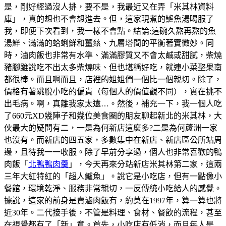
是，剛好經過沒人排，要不是，我最近又在弄「米其林資料
庫」，真的想也不會想進去。但，這家現煮的鱸魚湯喝服了
我，即便下次看到，我一樣不會點。結論:這碗久熬再熬的魚
湯鮮、滿滿的蛤蜊鮮和薑𢇃、九層塔間的平衡著實微妙。同
時，滷肉飯也非常有水準、滿滿膠質又不會太鹹或甜膩，柴燒
豬腳雖說吃不出太多柴燒味、但也堪稱好吃，就連小菜埾果南
都很棒。而且啊而且，店裡的姐姐們一個比一個親切。除了，
價格有著跳脫小吃的偏貴（每個人的價值觀不同），實在挑不
出毛病。啊，真離我家太遠…。然後，補充一下，我一個人吃
了660元XD幾陣子和幾位美食圈的朋友聊起新北的米其林，大
伙最大的疑問有二，一是為何新店這麼多?二是為何蘆洲一家
也沒有。而新店的四五家，多數集中在新店、新店區公所站周
邊，且待我一一收服。除了早前分享過，個人也非常喜歡的鴨
肉飯「
北鴨鴨肉羹
」，今天再來分站新店米其林第二家，這兩
三年大紅特紅的「超人鱸魚」。說它是小吃店，但有一點像小
餐館，環境乾淨、服務非常親切，一反傳統小吃給人的感覺。
據說，這家的前身是賣滷肉飯有，約莫在1997年，算一算也將
近30年。二代接手後，不管是料理、食材、餐飲的流程，甚至
在視覺都有了「新」意。首先，小吃店有低消，而且每人是