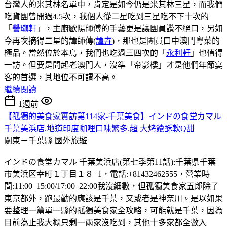
台灣人的米其林名單中，肯定是如今仍是米其林三星，而我們
吃貨團曾開過4.5次，我個人從二星吃到三星吃不下十次的
「
譽瓏軒
」，主廚歐陽師傅的手藝更是讓團員讚不絕口，另如
今再次摘得二星的譚師傳(
譚卉
)，那也是團員口中澳門粵菜的
極品。當然位於本島，我們也吃過三四次的「
永利軒
」也值得
一訪。但要是問起老澳門人，沒準「帝影樓」才是他們年節宴
客的首選，其地位不可謂不高。
繼續閱讀
1週前
【孤獨的美食家實訪第114家-千葉美食】インドの食堂カマル
千葉美浜店.地道印度咖哩口味繁多.超 大烤饢酥軟Q甜
關東－千葉縣
國外旅遊
インドの食堂カマル 千葉美浜店(第七季第11話):千葉県千葉
市美浜区幸町１丁目１８−1，電話:+81432462555，營業時
間:11:00–15:00/17:00–22:00我沒細數，但孤獨美食家五郎除了
東京都外，跑最勤的應該是千葉，又或者是神奈川。是以如果
要整理一篇單一縣的孤獨美食家全攻略，可能就是千葉，因為
目前為止我大概只剩一兩家沒吃到，其他十多家都全數入