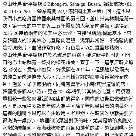
釜山灶房 新平總店:6 Bibong-ro, Saha-gu, Busan, 南韓:電話:+82
50-71376-2901，營業時間:24小時韓國米其林第11回，這也是
我們小虎吃貨團韓國米其林團的第三回，釜山米其林則是第一
次，第一天的中午是近三五年爆紅的人氣豬肉湯飯，還得到
2025-26連續兩年的米其林必比登。直接說結論:餐廳基本上只
有韓國人的米其林必比登豬肉湯飯，湯頭非常好，不過豬肉都
是冷凍肉片，血腸非常好吃，特色是可以加鐵盤炒豬肉。
釜山灶房 新平總店位於乙淑島的東邊，捷運新平站附近，門
口的巴士站就有一整排的櫻花超美。查了一下，這家店韓文原
名 정짓간，意指小廚房，好像開在2011年，但迅速以熬兩天
的純白豬肉湯擄獲人心，加上同樣好評的血腸和鐵盤炒豬肉
片，泡菜、咖啡無限續，同時有營業24小時(其實這類的店，
韓國很多都24小時)，更在2025年得到米其林必比登。用餐環
境相較一些豬肉湯飯的老店舒適得多，同樣的也帶點微微的潮
意，是以現場多數是年輕人為主。除了無限量供應的泡菜外，
這裡的咖啡也是可以自由取用。老規矩，在韓國吃飯就是要弄
得滿滿一桌(笑)，這裡的泡菜蠻對我的味，尤其是這碗爽脆又
水嫩的醃蘿蔔，滿滿辣椒粉的香氣和蘿蔔的甜，超級涮嘴。這
湯說純白，也沒覺得特別白，第一口是好喝的，但要說它多特