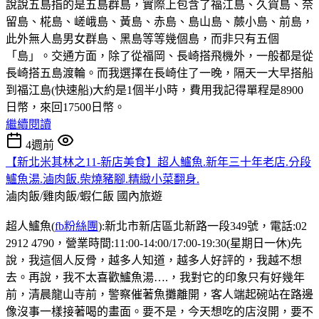
說說五島指的是五島群島，實際上包含了福江島、久賀島、奈
留島、椛島、嵯峨島、黃島、赤島、島山島、蕨小島、前島，
此外無人島男女群島、黑島等等幾個島，而非只有五個
「島」。交通方面，除了從福岡、長崎搭飛機外，一般都是從
長崎搭五島渡輪。而我選擇在長崎住了一晚，隔天一大早搭船
到福江島(快速船)大約是1個半小時，費用我記得單程是8900
日幣，來回17500日幣。
繼續閱讀
4週前
【新北米其林之11-新店美食】超人鱸魚.新年三十年老店.分段
鱸魚湯.滷肉飯.柴燒豬腳.精緻小菜翻身.
滷肉飯/雞肉飯/蝦仁飯
國內旅遊
超人鱸魚(
fb粉絲團
):新北市新店區北新路一段349號，電話:02
2912 4790，營業時間:11:00-14:00/17:00-19:30(星期日一休)先
說，我這個人反骨，越多人知道，越多人好評的，我越不想
去。再說，我不太喜歡鱸魚湯….，我對它的印象只有好幾年
前，清晨龍山寺前，警察催著魚攤離開，客人端起碗站在路邊
像沒事一樣接著喝的畫面。要不是，今天想吃的店沒開，要不