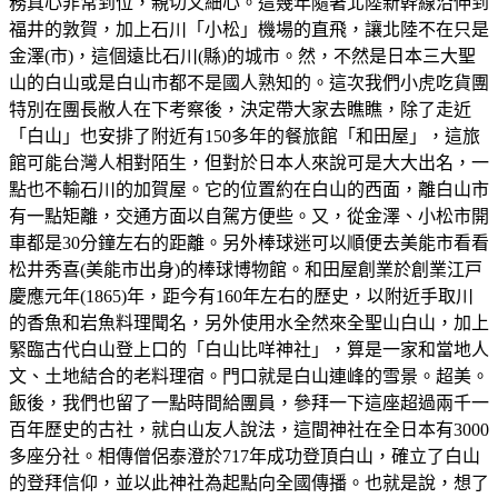
務真心非常到位，親切又細心。這幾年隨著北陸新幹線沿伸到
福井的敦賀，加上石川「小松」機場的直飛，讓北陸不在只是
金澤(市)，這個遠比石川(縣)的城市。然，不然是日本三大聖
山的白山或是白山市都不是國人熟知的。這次我們小虎吃貨團
特別在團長敝人在下考察後，決定帶大家去瞧瞧，除了走近
「白山」也安排了附近有150多年的餐旅館「和田屋」，這旅
館可能台灣人相對陌生，但對於日本人來說可是大大出名，一
點也不輸石川的加賀屋。它的位置約在白山的西面，離白山市
有一點矩離，交通方面以自駕方便些。又，從金澤、小松市開
車都是30分鐘左右的距離。另外棒球迷可以順便去美能市看看
松井秀喜(美能市出身)的棒球博物館。和田屋創業於創業江戸
慶應元年(1865)年，距今有160年左右的歷史，以附近手取川
的香魚和岩魚料理聞名，另外使用水全然來全聖山白山，加上
緊臨古代白山登上口的「白山比咩神社」，算是一家和當地人
文、土地結合的老料理宿。門口就是白山連峰的雪景。超美。
飯後，我們也留了一點時間給團員，參拜一下這座超過兩千一
百年歷史的古社，就白山友人說法，這間神社在全日本有3000
多座分社。相傳僧侶泰澄於717年成功登頂白山，確立了白山
的登拜信仰，並以此神社為起點向全國傳播。也就是說，想了