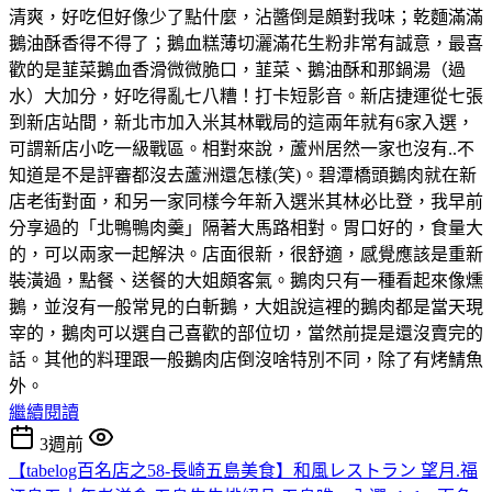
清爽，好吃但好像少了點什麼，沾醬倒是頗對我味；乾麵滿滿
鵝油酥香得不得了；鵝血糕薄切灑滿花生粉非常有誠意，最喜
歡的是韮菜鵝血香滑微微脆口，韮菜、鵝油酥和那鍋湯（過
水）大加分，好吃得亂七八糟！打卡短影音。新店捷運從七張
到新店站間，新北市加入米其林戰局的這兩年就有6家入選，
可謂新店小吃一級戰區。相對來說，蘆州居然一家也沒有..不
知道是不是評審都沒去蘆洲還怎樣(笑)。碧潭橋頭鵝肉就在新
店老街對面，和另一家同樣今年新入選米其林必比登，我早前
分享過的「北鴨鴨肉羹」隔著大馬路相對。胃口好的，食量大
的，可以兩家一起解決。店面很新，很舒適，感覺應該是重新
裝潢過，點餐、送餐的大姐頗客氣。鵝肉只有一種看起來像燻
鵝，並沒有一般常見的白斬鵝，大姐說這裡的鵝肉都是當天現
宰的，鵝肉可以選自己喜歡的部位切，當然前提是還沒賣完的
話。其他的料理跟一般鵝肉店倒沒啥特別不同，除了有烤鯖魚
外。
繼續閱讀
3週前
【tabelog百名店之58-長崎五島美食】和風レストラン 望月.福