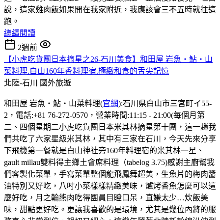
說，這家雞肉飯如果開在我家附近，我應該會三不五時就往這
跑。
繼續閱讀
2週前
【小虎吃貨團日本摘星之26-石川美食】和田屋 岩魚・鮎・山
菜料理.白山160年香料理宿.極緻和食的舌尖記憶
北陸-石川
國外旅遊
和田屋 岩魚・鮎・山菜料理(
官網
):石川県白山市三宮町イ55-
2，電話:+81 76-272-0570，營業時間:11:15 - 21:00(每個月第
二、四個星期二小虎吃貨團日本米其林摘星第十團，這一趟我
們共吃了六家星級米其林，其中有三家在石川，今天先來分享
下飛機第一餐就是白山神社旁160年料理宿的米其林一星、
gault millau雙料得主鄉土會席料理（tabelog 3.75)感謝主廚幫我
們客製化菜單，手寫菜單整個龍飛鳳舞超美，生魚片的梅肉醬
油特別又好吃，八吋小菜樣樣精緻美味，爐烤香魚怎麼可以這
麼好吃，月之輪熊肉吃得團員目瞪口呆，直嫌太少…炊飯美
味，甜點更好吃。更讓我喜歡的是環境，尤其是幾位內將的服