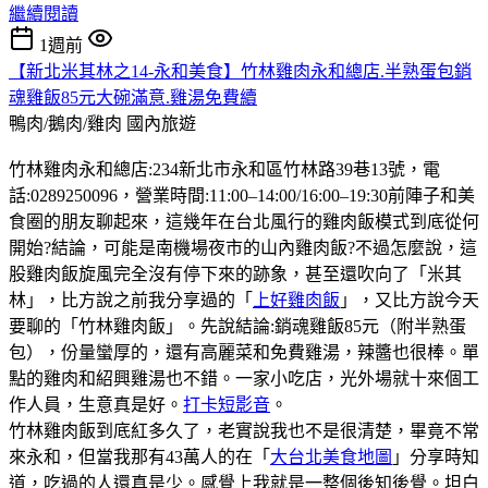
繼續閱讀
1週前
【新北米其林之14-永和美食】竹林雞肉永和總店.半熟蛋包銷
魂雞飯85元大碗滿意.雞湯免費續
鴨肉/鵝肉/雞肉
國內旅遊
竹林雞肉永和總店:234新北市永和區竹林路39巷13號，電
話:0289250096，營業時間:11:00–14:00/16:00–19:30前陣子和美
食圈的朋友聊起來，這幾年在台北風行的雞肉飯模式到底從何
開始?結論，可能是南機場夜市的山內雞肉飯?不過怎麼說，這
股雞肉飯旋風完全沒有停下來的跡象，甚至還吹向了「米其
林」，比方說之前我分享過的「
上好雞肉飯
」，又比方說今天
要聊的「竹林雞肉飯」。先說結論:銷魂雞飯85元（附半熟蛋
包），份量蠻厚的，還有高麗菜和免費雞湯，辣醬也很棒。單
點的雞肉和紹興雞湯也不錯。一家小吃店，光外場就十來個工
作人員，生意真是好。
打卡短影音
。
竹林雞肉飯到底紅多久了，老實說我也不是很清楚，畢竟不常
來永和，但當我那有43萬人的在「
大台北美食地圖
」分享時知
道，吃過的人還真是少。感覺上我就是一整個後知後覺。坦白