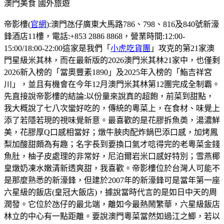
澳門美食
國外旅遊
帝影樓(
官網
):澳門氹仔廣東大馬路786、798、816及840號新濠
鋒酒店11樓，電話:+853 2886 8868，營業時間:12:00-
15:00/18:00-22:00這家是我們「
小虎吃貨團
」攻克的第21家澳
門星級米其林，而在最新版的2026澳門米其林21家中，也僅剩
2026新入榜的「當奧豐素1890」及2025年入榜的「鮨吉祥宮
川」，並且有機會在今年12月澳門米其林第12團完成全制霸。
先直接說帝影樓的結論:以份量來說真的超飽，前菜到甜點，
我大概說了七八次蠻好吃的，傳統的粵菜上，在食材、味覺上
添了若隱若現的視味覺新意。最喜歡的是花膠拆魚𡙡，湯濃鮮
美，花膠厚Q口感相當好；燉牛脥肉配炸鍋巴添口感，加烤鳳
梨加酸甜頗為有趣；名字長到要換口氣才唸得完的老粵菜金錢
魚肚，柚子皮處理的非常好，尼泊爾岩米口感好特別；雪燕椰
皇燉奶凍水嫩清新透爽甜，我喜歡。帝影樓位於台灣人可能不
是那麼熟悉的新濠鋒，但建於2007年的新濠鋒可是當年第一座
六星級的飯店(皇冠大飯店)，據說當時代言的是如日中天的周
潤發。它位於氹仔的最北端，離如今最熱鬧繁華，六星級飯店
林立的中心有一點距離。要說澳門粵菜當然如過江之鯽，若以