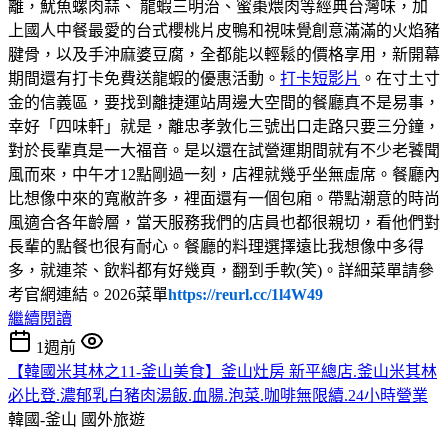
離，魷魚螺肉蒜、 龍蝦三明治、蜜棗煨肉等經典台灣味，加
上國人中餐最愛的台式櫻桃片皮鴨和視味覺創意滿滿的火焰豬
腱骨，以及手沖麻婆豆腐，全都能以輕鬆的價格享用，新開幕
期間還有打卡免費送龍蝦的優惠活動。
打卡短影片
。在寸土寸
金的信義區，要找到離捷運站周邊大空間的餐廳真不是易事，
幸好「四味軒」就是，離忠孝敦化三號出口走路只要三分鐘，
對於長輩真是一大福音。是以還在試營運期間就有不少老饕聞
風而來，中午才12點剛過一刻，店裡就幾乎坐無虛席。餐廳內
比想像中來的寬敝許多，裡面還有一個包廂。帶點潮意的時尚
風適合各年齡層，當天服務我們的店員也都很親切，看他們對
長輩的點餐也很有耐心。餐廳的料理選擇遠比我想像中多得
多，就連茶、飲料都有好幾頁，翻到手軟(笑)。詳細菜單請參
考官網連結。2026菜單
https://reurl.cc/1l4W49
繼續閱讀
1週前
【韓國米其林之11-釜山美食】釜山灶房 新平總店.釜山米其林
必比登.濃郁乳白豬肉湯飯.血腸.泡菜.咖啡無限續.24小時營業
韓國-釜山
國外旅遊