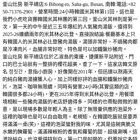
釜山灶房 新平總店:6 Bibong-ro, Saha-gu, Busan, 南韓:電話:+82
50-71376-2901，營業時間:24小時韓國米其林第11回，這也是
我們小虎吃貨團韓國米其林團的第三回，釜山米其林則是第一
次，第一天的中午是近三五年爆紅的人氣豬肉湯飯，還得到
2025-26連續兩年的米其林必比登。直接說結論:餐廳基本上只
有韓國人的米其林必比登豬肉湯飯，湯頭非常好，不過豬肉都
是冷凍肉片，血腸非常好吃，特色是可以加鐵盤炒豬肉。
釜山灶房 新平總店位於乙淑島的東邊，捷運新平站附近，門
口的巴士站就有一整排的櫻花超美。查了一下，這家店韓文原
名 정짓간，意指小廚房，好像開在2011年，但迅速以熬兩天
的純白豬肉湯擄獲人心，加上同樣好評的血腸和鐵盤炒豬肉
片，泡菜、咖啡無限續，同時有營業24小時(其實這類的店，
韓國很多都24小時)，更在2025年得到米其林必比登。用餐環
境相較一些豬肉湯飯的老店舒適得多，同樣的也帶點微微的潮
意，是以現場多數是年輕人為主。除了無限量供應的泡菜外，
這裡的咖啡也是可以自由取用。老規矩，在韓國吃飯就是要弄
得滿滿一桌(笑)，這裡的泡菜蠻對我的味，尤其是這碗爽脆又
水嫩的醃蘿蔔，滿滿辣椒粉的香氣和蘿蔔的甜，超級涮嘴。這
湯說純白，也沒覺得特別白，第一口是好喝的，但要說它多特