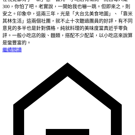
300，你怕了吧。老實說，一開始我也嚇一跳。但即來之，則
安之。印象中，這兩三年，光是「大台北美食地圖」、「靠米
其林生活」這兩個社團，就不止十次聽過團員的好評，有不同
意見的多半也是針對價格，純就料理的美味度當真近乎零負
評。一般小吃店的飯、麵類，搭配不少配菜，以小吃店來說算
是蠻豐富的。
繼續閱讀