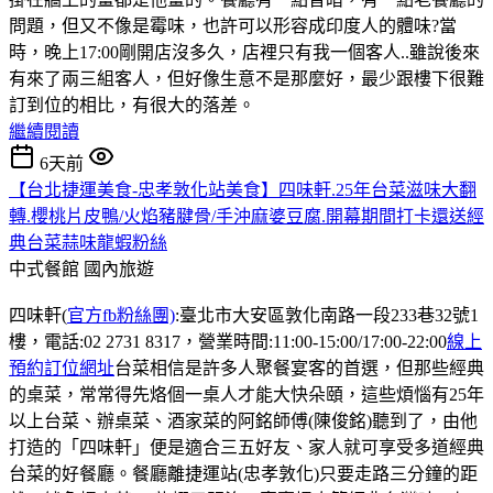
問題，但又不像是霉味，也許可以形容成印度人的體味?當
時，晚上17:00剛開店沒多久，店裡只有我一個客人..雖說後來
有來了兩三組客人，但好像生意不是那麼好，最少跟樓下很難
訂到位的相比，有很大的落差。
繼續閱讀
6天前
【台北捷運美食-忠孝敦化站美食】四味軒.25年台菜滋味大翻
轉.櫻桃片皮鴨/火焰豬腱骨/手沖麻婆豆腐.開幕期間打卡還送經
典台菜蒜味龍蝦粉絲
中式餐館
國內旅遊
四味軒(
官方fb粉絲團)
:臺北市大安區敦化南路一段233巷32號1
樓，電話:02 2731 8317，營業時間:11:00-15:00/17:00-22:00
線上
預約訂位網址
台菜相信是許多人聚餐宴客的首選，但那些經典
的桌菜，常常得先烙個一桌人才能大快朵頤，這些煩惱有25年
以上台菜、辦桌菜、酒家菜的阿銘師傅(陳俊銘)聽到了，由他
打造的「四味軒」便是適合三五好友、家人就可享受多道經典
台菜的好餐廳。餐廳離捷運站(忠孝敦化)只要走路三分鐘的距