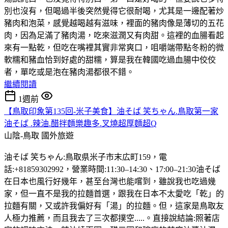
別也沒有，但喝過半後突然覺得它很耐喝，尤其是一邊配著炒
豬肉和泡菜，感覺越喝越有滋味，裡面的豬肉像是薄切的五花
肉，因為足滿了豬肉湯，吃來滋潤又有肉甜。這裡的血腸看起
來有一點乾，但吃在嘴裡其實非常爽口，咀嚼端帶點冬粉的微
軟糯和豬血恰到好處的甜糯，算是我在韓國吃過血腸中佼佼
者，單吃或是泡在豬肉湯都很不錯。
繼續閱讀
1週前
【鳥取印象第135回-米子美食】油そば 笑ちゃん.鳥取第一家
油そば .辣油.醋拌麵樂趣多.叉燒超厚麵超Q
山陰-鳥取
國外旅遊
油そば 笑ちゃん:鳥取県米子市末広町159，電
話:+81859302992，營業時間:11:30–14:30、17:00–21:30油そば
在日本也風行好幾年，甚至台灣也能嚐到，雖說我也吃過幾
家，但一直不是我的拉麵首選，跟我在日本不太愛吃「乾」的
拉麵有關，又或許我偏好有「湯」的拉麵。但，這家是鳥取友
人極力推薦，而且我去了三次都撲空.....。直接說結論:照著店