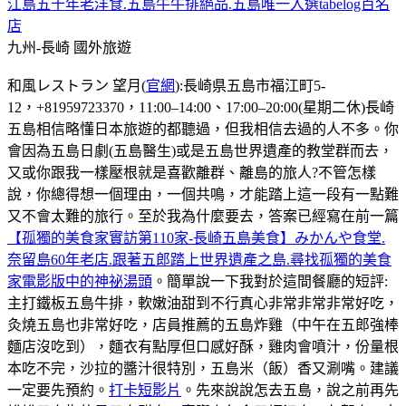
江島五十年老洋食.五島牛牛排絕品.五島唯一入選tabelog百名
店
九州-長崎
國外旅遊
和風レストラン 望月(
官網
):長崎県五島市福江町5-
12，+81959723370，11:00–14:00、17:00–20:00(星期二休)長崎
五島相信略懂日本旅遊的都聽過，但我相信去過的人不多。你
會因為五島日劇(五島醫生)或是五島世界遺產的教堂群而去，
又或你跟我一樣壓根就是喜歡離群、離島的旅人?不管怎樣
說，你總得想一個理由，一個共鳴，才能踏上這一段有一點難
又不會太難的旅行。至於我為什麼要去，答案已經寫在前一篇
【孤獨的美食家實訪第110家-長崎五島美食】みかんや食堂.
奈留島60年老店.跟著五郎踏上世界遺產之島.尋找孤獨的美食
家電影版中的神祕湯頭
。簡單說一下我對於這間餐廳的短評:
主打鐵板五島牛排，軟嫩油甜到不行真心非常非常非常好吃，
灸燒五島也非常好吃，店員推薦的五島炸雞（中午在五郎強棒
麵店沒吃到），麵衣有點厚但口感好酥，雞肉會噴汁，份量根
本吃不完，沙拉的醬汁很特別，五島米（飯）香又涮嘴。建議
一定要先預約。
打卡短影片
。先來說說怎去五島，說之前再先