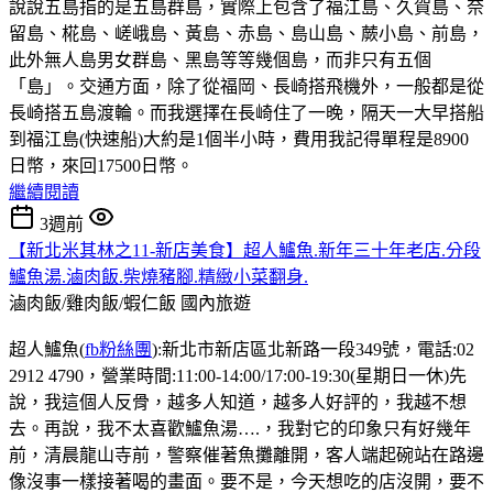
說說五島指的是五島群島，實際上包含了福江島、久賀島、奈
留島、椛島、嵯峨島、黃島、赤島、島山島、蕨小島、前島，
此外無人島男女群島、黑島等等幾個島，而非只有五個
「島」。交通方面，除了從福岡、長崎搭飛機外，一般都是從
長崎搭五島渡輪。而我選擇在長崎住了一晚，隔天一大早搭船
到福江島(快速船)大約是1個半小時，費用我記得單程是8900
日幣，來回17500日幣。
繼續閱讀
3週前
【新北米其林之11-新店美食】超人鱸魚.新年三十年老店.分段
鱸魚湯.滷肉飯.柴燒豬腳.精緻小菜翻身.
滷肉飯/雞肉飯/蝦仁飯
國內旅遊
超人鱸魚(
fb粉絲團
):新北市新店區北新路一段349號，電話:02
2912 4790，營業時間:11:00-14:00/17:00-19:30(星期日一休)先
說，我這個人反骨，越多人知道，越多人好評的，我越不想
去。再說，我不太喜歡鱸魚湯….，我對它的印象只有好幾年
前，清晨龍山寺前，警察催著魚攤離開，客人端起碗站在路邊
像沒事一樣接著喝的畫面。要不是，今天想吃的店沒開，要不