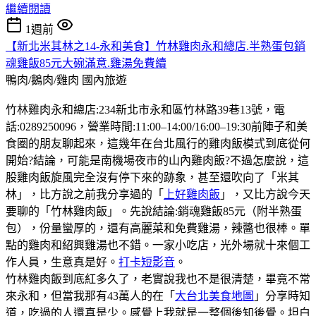
繼續閱讀
1週前
【新北米其林之14-永和美食】竹林雞肉永和總店.半熟蛋包銷
魂雞飯85元大碗滿意.雞湯免費續
鴨肉/鵝肉/雞肉
國內旅遊
竹林雞肉永和總店:234新北市永和區竹林路39巷13號，電
話:0289250096，營業時間:11:00–14:00/16:00–19:30前陣子和美
食圈的朋友聊起來，這幾年在台北風行的雞肉飯模式到底從何
開始?結論，可能是南機場夜市的山內雞肉飯?不過怎麼說，這
股雞肉飯旋風完全沒有停下來的跡象，甚至還吹向了「米其
林」，比方說之前我分享過的「
上好雞肉飯
」，又比方說今天
要聊的「竹林雞肉飯」。先說結論:銷魂雞飯85元（附半熟蛋
包），份量蠻厚的，還有高麗菜和免費雞湯，辣醬也很棒。單
點的雞肉和紹興雞湯也不錯。一家小吃店，光外場就十來個工
作人員，生意真是好。
打卡短影音
。
竹林雞肉飯到底紅多久了，老實說我也不是很清楚，畢竟不常
來永和，但當我那有43萬人的在「
大台北美食地圖
」分享時知
道，吃過的人還真是少。感覺上我就是一整個後知後覺。坦白