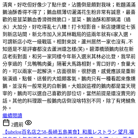
清爽，好吃但好像少了點什麼，沾醬倒是頗對我味；乾麵滿滿
鵝油酥香得不得了；鵝血糕薄切灑滿花生粉非常有誠意，最喜
歡的是韮菜鵝血香滑微微脆口，韮菜、鵝油酥和那鍋湯（過
水）大加分，好吃得亂七八糟！打卡短影音。新店捷運從七張
到新店站間，新北市加入米其林戰局的這兩年就有6家入選，
可謂新店小吃一級戰區。相對來說，蘆州居然一家也沒有..不
知道是不是評審都沒去蘆洲還怎樣(笑)。碧潭橋頭鵝肉就在新
店老街對面，和另一家同樣今年新入選米其林必比登，我早前
分享過的「北鴨鴨肉羹」隔著大馬路相對。胃口好的，食量大
的，可以兩家一起解決。店面很新，很舒適，感覺應該是重新
裝潢過，點餐、送餐的大姐頗客氣。鵝肉只有一種看起來像燻
鵝，並沒有一般常見的白斬鵝，大姐說這裡的鵝肉都是當天現
宰的，鵝肉可以選自己喜歡的部位切，當然前提是還沒賣完的
話。其他的料理跟一般鵝肉店倒沒啥特別不同，除了有烤鯖魚
外。
繼續閱讀
2週前
【tabelog百名店之58-長崎五島美食】和風レストラン 望月.福