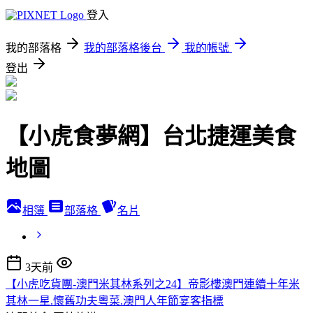
登入
我的部落格
我的部落格後台
我的帳號
登出
【小虎食夢網】台北捷運美食
地圖
相簿
部落格
名片
3天前
【小虎吃貨團-澳門米其林系列之24】帝影樓澳門連續十年米
其林一星.懷舊功夫粵菜.澳門人年節宴客指標