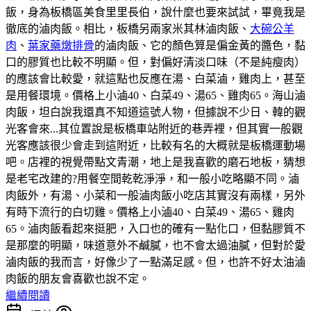
飯，身為板橋區美食里里長伯，說什麼也要來試試，畢竟我是
徹底的滷肉飯。相比，板橋另兩家米其林滷肉飯、
大碗公羊
肉
、
葉家藥燉排骨
的滷肉飯、它的顏色算是偏金黃的醬色，黏
口的膠質也比較不明顯。但，對偏好清淡口味（不是純瘦肉）
的應該會比較愛，就這點也反應在湯、白菜滷，雞肉上，甚至
是用餐環境。價格上小滷40、白菜49、湯65、雞肉65。海山滷
肉飯，坦白說我還真不知道這號人物，但據說不少日、韓的觀
光客會來...其位置說是板橋車站附近的巷弄裡，但其實一般觀
光客應該很少會走到這附近，比較有名的大概就是板橋運動場
吧。店裡的視覺帶點文青潮，地上是我喜歡的磨石地板，猜想
是老宅改建的?用餐空間乾乾淨淨，和一般小吃略顯不同。滷
肉飯外，有湯、小菜和一般滷肉飯小吃店其實沒有兩樣，另外
有時下流行的白切雞。價格上小滷40、白菜49、湯65、雞肉
65。滷肉飯看起來挺肥，入口也的確有一點化口，但黏膠質不
是那麼的明顯，味道意外不鹹膩，也不會太過油膩，但對於愛
滷肉飯的我而言，好像少了一點滿足感。但，也許不好太油滷
肉飯的朋友會喜歡也說不定。
繼續閱讀