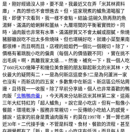
是，剛好經過沒人排，要不是，我最近又在弄「米其林資料
庫」，真的想也不會想進去。但，這家現煮的鱸魚湯喝服了
我，即便下次看到，我一樣不會點。結論:這碗久熬再熬的魚
湯鮮、滿滿的蛤蜊鮮和薑𢇃、九層塔間的平衡著實微妙。同
時，滷肉飯也非常有水準、滿滿膠質又不會太鹹或甜膩，柴燒
豬腳雖說吃不出太多柴燒味、但也堪稱好吃，就連小菜埾果南
都很棒。而且啊而且，店裡的姐姐們一個比一個親切。除了，
價格有著跳脫小吃的偏貴（每個人的價值觀不同），實在挑不
出毛病。啊，真離我家太遠…。然後，補充一下，我一個人吃
了660元XD幾陣子和幾位美食圈的朋友聊起新北的米其林，大
伙最大的疑問有二，一是為何新店這麼多?二是為何蘆洲一家
也沒有。而新店的四五家，多數集中在新店、新店區公所站周
邊，且待我一一收服。除了早前分享過，個人也非常喜歡的鴨
肉飯「
北鴨鴨肉羹
」，今天再來分站新店米其林第二家，這兩
三年大紅特紅的「超人鱸魚」。說它是小吃店，但有一點像小
餐館，環境乾淨、服務非常親切，一反傳統小吃給人的感覺。
據說，這家的前身是賣滷肉飯有，約莫在1997年，算一算也將
近30年。二代接手後，不管是料理、食材、餐飲的流程，甚至
在視覺都有了「新」意。首先，小吃店有低消，而且每人是