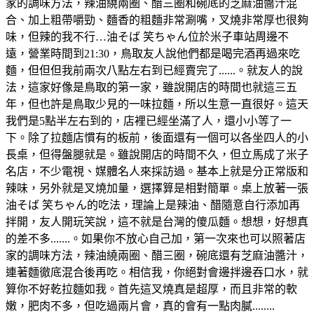
家的調味方法，辣油繞兩圈、醋三圈和碗底的芝麻油醬汁混
合、加上粗帶嚼勁、麵香的粗麵非常涮嘴，叉燒非常厚也很夠
味，但辣的我不行…油そば 笑ちゃん位於米子車站周邊不
遠，營業時間到21:30，鳥取友人說他們都是喝完酒再過來吃
麵，但但但我前兩次八點左右到已經賣完了......。就友人的說
法，這家好像是鳥取的第一家，雖說開店的時間也就這三五
年，但也許是鳥取少見的一味拉麵，所以生意一直很好。這天
我們是5點半左右到的，店裡已經坐滿了人，還小小等了一
下。除了拉麵店慣有的板前，後面還有一個可以各坐四人的小
長桌，但得盤腿就是。雖說開店的時間不久，但立馬成了米子
名店，不少電視、媒體名人來採訪過。基本上就是分正常版和
辣味，另外就是叉燒加量，選擇算是相對簡單。桌上放著一張
油そば 笑ちゃん的吃法，理論上是辣油、醋隨意自行添加再
拌開，友人開玩笑說，這不就是台灣的傻瓜麵。想想，好想真
的差不多.......。如果你不放心自己加，第一次來也可以照著店
家的調味方法，辣油繞兩圈、醋三圈，碗底還有芝麻油醬汁，
連著麵徹底混合後再吃。相信我，你絕對會邊拌邊吞口水，就
算你不好乾拉麵如我。首先這叉燒真是超厚，而且非常的軟
嫩，肥肉不多，但吃過兩片會，真的會有一點肉膩........