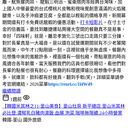
離，魷魚螺肉蒜、 龍蝦三明治、蜜棗煨肉等經典台灣味，加
上國人中餐最愛的台式櫻桃片皮鴨和視味覺創意滿滿的火焰豬
腱骨，以及手沖麻婆豆腐，全都能以輕鬆的價格享用，新開幕
期間還有打卡免費送龍蝦的優惠活動。
打卡短影片
。在寸土寸
金的信義區，要找到離捷運站周邊大空間的餐廳真不是易事，
幸好「四味軒」就是，離忠孝敦化三號出口走路只要三分鐘，
對於長輩真是一大福音。是以還在試營運期間就有不少老饕聞
風而來，中午才12點剛過一刻，店裡就幾乎坐無虛席。餐廳內
比想像中來的寬敝許多，裡面還有一個包廂。帶點潮意的時尚
風適合各年齡層，當天服務我們的店員也都很親切，看他們對
長輩的點餐也很有耐心。餐廳的料理選擇遠比我想像中多得
多，就連茶、飲料都有好幾頁，翻到手軟(笑)。詳細菜單請參
考官網連結。2026菜單
https://reurl.cc/1l4W49
繼續閱讀
1週前
【韓國米其林之11-釜山美食】釜山灶房 新平總店.釜山米其林
必比登.濃郁乳白豬肉湯飯.血腸.泡菜.咖啡無限續.24小時營業
韓國-釜山
國外旅遊