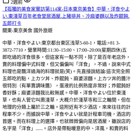
2週前
【孤獨的美食家實訪第114家-日本東京美食】中華・洋食やよ
い.東淺草百年老食堂居酒屋.上豬排丼、冷麻婆麵以及炸餛飩.
五郎打卡
關東-東京美食
國外旅遊
中華・洋食やよい:東京都台東区浅草5-60-1，電話:+81 3-
3872-7710，營業時間:11:30–15:00、17:00–20:00(星期四休)五
郎吃過的洋食很多，但這家有一點不同，除了是百年老店外，
賣的料理偏中式料理，但又偏偏叫「洋食」，不過，說來中式
料理也是飄洋過海的料理就是(笑)。先直接說結論:這次完全照
五郎吃的點，上カツ丼、炸餛飩、麻婆涼麵。上カツ丼的醬汁
很特別（有單賣調味醬），蛋液的比例熟度非常好；炸餛飩好
香好酥；麻婆涼麵我比較無感。中華・洋食やよい位於東淺
草，也有人管它叫奧淺草，大概介於淺草寺和三之輪間，但在
地理的分類上屬於三之輪。這附近有不少酒店，來來往往的計
程車不少，而據說中華・洋食やよい就是計程車司機，酒店的
首選。而在料理上的選擇，也就微微偏向是居酒屋，雖說店的
名字是「洋食」......。店外是帶點暖意的中、洋風，和賣的料