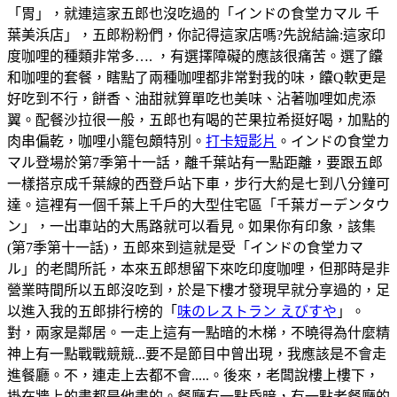
「胃」，就連這家五郎也沒吃過的「インドの食堂カマル 千
葉美浜店」，五郎粉粉們，你記得這家店嗎?先說結論:這家印
度咖哩的種類非常多…. ，有選擇障礙的應該很痛苦。選了饢
和咖哩的套餐，瞎點了兩種咖哩都非常對我的味，饢Q軟更是
好吃到不行，餅香、油甜就算單吃也美味、沾著咖哩如虎添
翼。配餐沙拉很一般，五郎也有喝的芒果拉希挺好喝，加點的
肉串偏乾，咖哩小籠包頗特別。
打卡短影片
。インドの食堂カ
マル登場於第7季第十一話，離千葉站有一點距離，要跟五郎
一樣搭京成千葉線的西登戶站下車，步行大約是七到八分鐘可
達。這裡有一個千葉上千戶的大型住宅區「千葉ガーデンタウ
ン」，一出車站的大馬路就可以看見。如果你有印象，該集
(第7季第十一話)，五郎來到這就是受「インドの食堂カマ
ル」的老闆所託，本來五郎想留下來吃印度咖哩，但那時是非
營業時間所以五郎沒吃到，於是下樓才發現早就分享過的，足
以進入我的五郎排行榜的「
味のレストラン えびすや
」。
對，兩家是鄰居。一走上這有一點暗的木梯，不曉得為什麼精
神上有一點戰戰競競...要不是節目中曾出現，我應該是不會走
進餐廳。不，連走上去都不會.....。後來，老闆說樓上樓下，
掛在牆上的畫都是他畫的。餐廳有一點昏暗，有一點老餐廳的