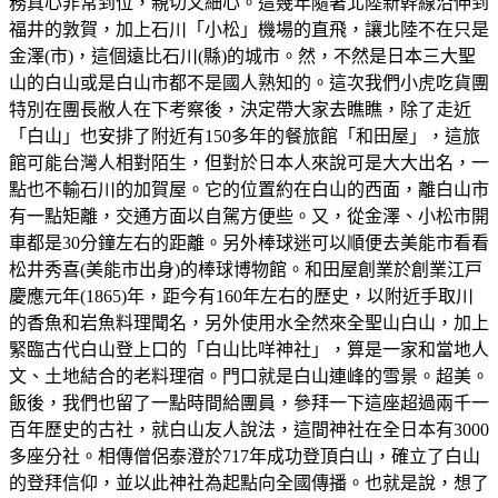
務真心非常到位，親切又細心。這幾年隨著北陸新幹線沿伸到
福井的敦賀，加上石川「小松」機場的直飛，讓北陸不在只是
金澤(市)，這個遠比石川(縣)的城市。然，不然是日本三大聖
山的白山或是白山市都不是國人熟知的。這次我們小虎吃貨團
特別在團長敝人在下考察後，決定帶大家去瞧瞧，除了走近
「白山」也安排了附近有150多年的餐旅館「和田屋」，這旅
館可能台灣人相對陌生，但對於日本人來說可是大大出名，一
點也不輸石川的加賀屋。它的位置約在白山的西面，離白山市
有一點矩離，交通方面以自駕方便些。又，從金澤、小松市開
車都是30分鐘左右的距離。另外棒球迷可以順便去美能市看看
松井秀喜(美能市出身)的棒球博物館。和田屋創業於創業江戸
慶應元年(1865)年，距今有160年左右的歷史，以附近手取川
的香魚和岩魚料理聞名，另外使用水全然來全聖山白山，加上
緊臨古代白山登上口的「白山比咩神社」，算是一家和當地人
文、土地結合的老料理宿。門口就是白山連峰的雪景。超美。
飯後，我們也留了一點時間給團員，參拜一下這座超過兩千一
百年歷史的古社，就白山友人說法，這間神社在全日本有3000
多座分社。相傳僧侶泰澄於717年成功登頂白山，確立了白山
的登拜信仰，並以此神社為起點向全國傳播。也就是說，想了