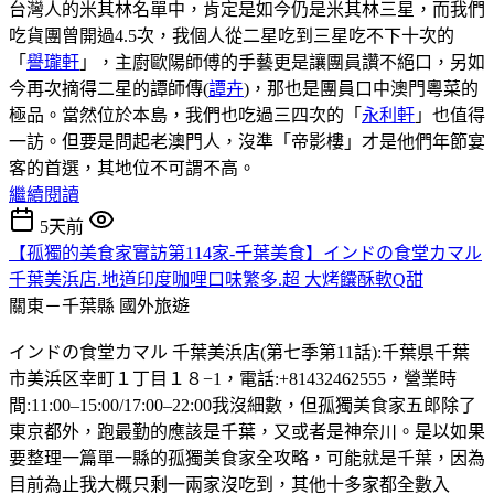
台灣人的米其林名單中，肯定是如今仍是米其林三星，而我們
吃貨團曾開過4.5次，我個人從二星吃到三星吃不下十次的
「
譽瓏軒
」，主廚歐陽師傅的手藝更是讓團員讚不絕口，另如
今再次摘得二星的譚師傳(
譚卉
)，那也是團員口中澳門粵菜的
極品。當然位於本島，我們也吃過三四次的「
永利軒
」也值得
一訪。但要是問起老澳門人，沒準「帝影樓」才是他們年節宴
客的首選，其地位不可謂不高。
繼續閱讀
5天前
【孤獨的美食家實訪第114家-千葉美食】インドの食堂カマル
千葉美浜店.地道印度咖哩口味繁多.超 大烤饢酥軟Q甜
關東－千葉縣
國外旅遊
インドの食堂カマル 千葉美浜店(第七季第11話):千葉県千葉
市美浜区幸町１丁目１８−1，電話:+81432462555，營業時
間:11:00–15:00/17:00–22:00我沒細數，但孤獨美食家五郎除了
東京都外，跑最勤的應該是千葉，又或者是神奈川。是以如果
要整理一篇單一縣的孤獨美食家全攻略，可能就是千葉，因為
目前為止我大概只剩一兩家沒吃到，其他十多家都全數入