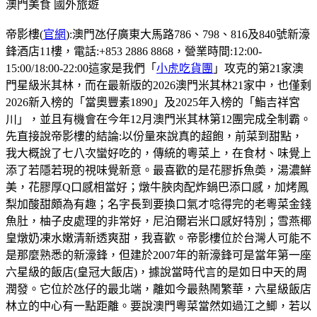
澳門美食
國外旅遊
帝影樓(
官網
):澳門氹仔廣東大馬路786、798、816及840號新濠
鋒酒店11樓，電話:+853 2886 8868，營業時間:12:00-
15:00/18:00-22:00這家是我們「
小虎吃貨團
」攻克的第21家澳
門星級米其林，而在最新版的2026澳門米其林21家中，也僅剩
2026新入榜的「當奧豐素1890」及2025年入榜的「鮨吉祥宮
川」，並且有機會在今年12月澳門米其林第12團完成全制霸。
先直接說帝影樓的結論:以份量來說真的超飽，前菜到甜點，
我大概說了七八次蠻好吃的，傳統的粵菜上，在食材、味覺上
添了若隱若現的視味覺新意。最喜歡的是花膠拆魚𡙡，湯濃鮮
美，花膠厚Q口感相當好；燉牛脥肉配炸鍋巴添口感，加烤鳳
梨加酸甜頗為有趣；名字長到要換口氣才唸得完的老粵菜金錢
魚肚，柚子皮處理的非常好，尼泊爾岩米口感好特別；雪燕椰
皇燉奶凍水嫩清新透爽甜，我喜歡。帝影樓位於台灣人可能不
是那麼熟悉的新濠鋒，但建於2007年的新濠鋒可是當年第一座
六星級的飯店(皇冠大飯店)，據說當時代言的是如日中天的周
潤發。它位於氹仔的最北端，離如今最熱鬧繁華，六星級飯店
林立的中心有一點距離。要說澳門粵菜當然如過江之鯽，若以