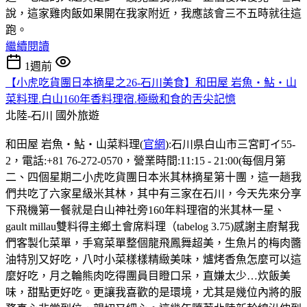
說，這家雞肉飯如果開在我家附近，我應該會三不五時就往這
跑。
繼續閱讀
1週前
【小虎吃貨團日本摘星之26-石川美食】和田屋 岩魚・鮎・山
菜料理.白山160年香料理宿.極緻和食的舌尖記憶
北陸-石川
國外旅遊
和田屋 岩魚・鮎・山菜料理(
官網
):石川県白山市三宮町イ55-
2，電話:+81 76-272-0570，營業時間:11:15 - 21:00(每個月第
二、四個星期二小虎吃貨團日本米其林摘星第十團，這一趟我
們共吃了六家星級米其林，其中有三家在石川，今天先來分享
下飛機第一餐就是白山神社旁160年料理宿的米其林一星、
gault millau雙料得主鄉土會席料理（tabelog 3.75)感謝主廚幫我
們客製化菜單，手寫菜單整個龍飛鳳舞超美，生魚片的梅肉醬
油特別又好吃，八吋小菜樣樣精緻美味，爐烤香魚怎麼可以這
麼好吃，月之輪熊肉吃得團員目瞪口呆，直嫌太少…炊飯美
味，甜點更好吃。更讓我喜歡的是環境，尤其是幾位內將的服