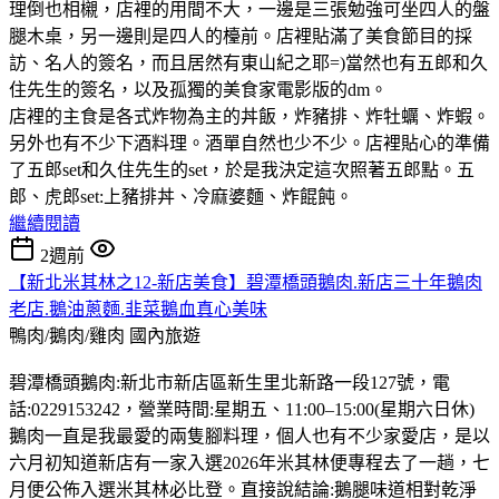
理倒也相櫬，店裡的用間不大，一邊是三張勉強可坐四人的盤
腿木桌，另一邊則是四人的檯前。店裡貼滿了美食節目的採
訪、名人的簽名，而且居然有東山紀之耶=)當然也有五郎和久
住先生的簽名，以及孤獨的美食家電影版的dm。
店裡的主食是各式炸物為主的丼飯，炸豬排、炸牡蠣、炸蝦。
另外也有不少下酒料理。酒單自然也少不少。店裡貼心的準備
了五郎set和久住先生的set，於是我決定這次照著五郎點。五
郎、虎郎set:上豬排丼、冷麻婆麵、炸餛飩。
繼續閱讀
2週前
【新北米其林之12-新店美食】碧潭橋頭鵝肉.新店三十年鵝肉
老店.鵝油蔥麵.韭菜鵝血真心美味
鴨肉/鵝肉/雞肉
國內旅遊
碧潭橋頭鵝肉:新北市新店區新生里北新路一段127號，電
話:0229153242，營業時間:星期五、11:00–15:00(星期六日休)
鵝肉一直是我最愛的兩隻腳料理，個人也有不少家愛店，是以
六月初知道新店有一家入選2026年米其林便專程去了一趟，七
月便公佈入選米其林必比登。直接說結論:鵝腿味道相對乾淨