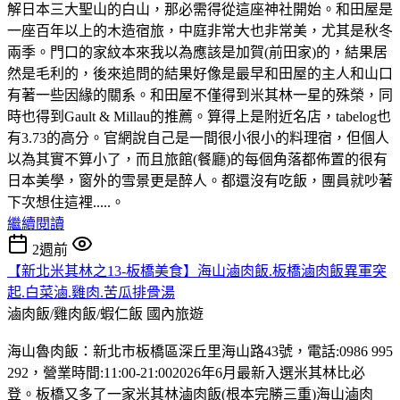
解日本三大聖山的白山，那必需得從這座神社開始。和田屋是
一座百年以上的木造宿旅，中庭非常大也非常美，尤其是秋冬
兩季。門口的家紋本來我以為應該是加賀(前田家)的，結果居
然是毛利的，後來追問的結果好像是最早和田屋的主人和山口
有著一些因緣的關系。和田屋不僅得到米其林一星的殊榮，同
時也得到Gault & Millau的推薦。算得上是附近名店，tabelog也
有3.73的高分。官網說自己是一間很小很小的料理宿，但個人
以為其實不算小了，而且旅館(餐廳)的每個角落都佈置的很有
日本美學，窗外的雪景更是醉人。都還沒有吃飯，團員就吵著
下次想住這裡.....。
繼續閱讀
2週前
【新北米其林之13-板橋美食】海山滷肉飯.板橋滷肉飯異軍突
起.白菜滷.雞肉.苦瓜排骨湯
滷肉飯/雞肉飯/蝦仁飯
國內旅遊
海山魯肉飯：新北市板橋區深丘里海山路43號，電話:0986 995
292，營業時間:11:00-21:002026年6月最新入選米其林比必
登。板橋又多了一家米其林滷肉飯(根本完勝三重)海山滷肉