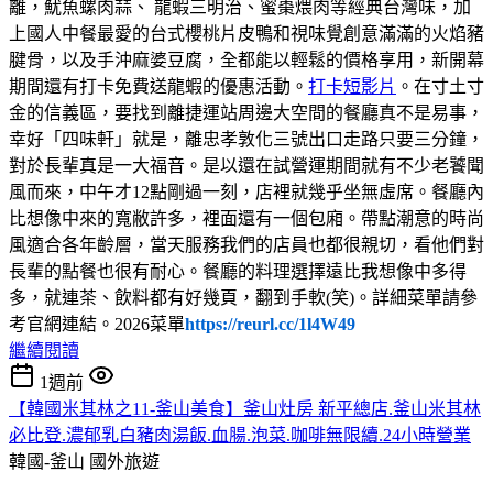
離，魷魚螺肉蒜、 龍蝦三明治、蜜棗煨肉等經典台灣味，加
上國人中餐最愛的台式櫻桃片皮鴨和視味覺創意滿滿的火焰豬
腱骨，以及手沖麻婆豆腐，全都能以輕鬆的價格享用，新開幕
期間還有打卡免費送龍蝦的優惠活動。
打卡短影片
。在寸土寸
金的信義區，要找到離捷運站周邊大空間的餐廳真不是易事，
幸好「四味軒」就是，離忠孝敦化三號出口走路只要三分鐘，
對於長輩真是一大福音。是以還在試營運期間就有不少老饕聞
風而來，中午才12點剛過一刻，店裡就幾乎坐無虛席。餐廳內
比想像中來的寬敝許多，裡面還有一個包廂。帶點潮意的時尚
風適合各年齡層，當天服務我們的店員也都很親切，看他們對
長輩的點餐也很有耐心。餐廳的料理選擇遠比我想像中多得
多，就連茶、飲料都有好幾頁，翻到手軟(笑)。詳細菜單請參
考官網連結。2026菜單
https://reurl.cc/1l4W49
繼續閱讀
1週前
【韓國米其林之11-釜山美食】釜山灶房 新平總店.釜山米其林
必比登.濃郁乳白豬肉湯飯.血腸.泡菜.咖啡無限續.24小時營業
韓國-釜山
國外旅遊