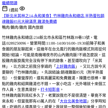
繼續閱讀
1週前
【新北米其林之14-永和美食】竹林雞肉永和總店.半熟蛋包銷
魂雞飯85元大碗滿意.雞湯免費續
鴨肉/鵝肉/雞肉
國內旅遊
竹林雞肉永和總店:234新北市永和區竹林路39巷13號，電
話:0289250096，營業時間:11:00–14:00/16:00–19:30前陣子和美
食圈的朋友聊起來，這幾年在台北風行的雞肉飯模式到底從何
開始?結論，可能是南機場夜市的山內雞肉飯?不過怎麼說，這
股雞肉飯旋風完全沒有停下來的跡象，甚至還吹向了「米其
林」，比方說之前我分享過的「
上好雞肉飯
」，又比方說今天
要聊的「竹林雞肉飯」。先說結論:銷魂雞飯85元（附半熟蛋
包），份量蠻厚的，還有高麗菜和免費雞湯，辣醬也很棒。單
點的雞肉和紹興雞湯也不錯。一家小吃店，光外場就十來個工
作人員，生意真是好。
打卡短影音
。
竹林雞肉飯到底紅多久了，老實說我也不是很清楚，畢竟不常
來永和，但當我那有43萬人的在「
大台北美食地圖
」分享時知
道，吃過的人還真是少。感覺上我就是一整個後知後覺。坦白