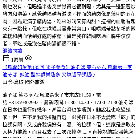
別也沒有，但喝過半後突然覺得它很耐喝，尤其是一邊配著炒
豬肉和泡菜，感覺越喝越有滋味，裡面的豬肉像是薄切的五花
肉，因為足滿了豬肉湯，吃來滋潤又有肉甜。這裡的血腸看起
來有一點乾，但吃在嘴裡其實非常爽口，咀嚼端帶點冬粉的微
軟糯和豬血恰到好處的甜糯，算是我在韓國吃過血腸中佼佼
者，單吃或是泡在豬肉湯都很不錯。
繼續閱讀
1週前
【鳥取印象第135回-米子美食】油そば 笑ちゃん.鳥取第一家
油そば .辣油.醋拌麵樂趣多.叉燒超厚麵超Q
山陰-鳥取
國外旅遊
油そば 笑ちゃん:鳥取県米子市末広町159，電
話:+81859302992，營業時間:11:30–14:30、17:00–21:30油そば
在日本也風行好幾年，甚至台灣也能嚐到，雖說我也吃過幾
家，但一直不是我的拉麵首選，跟我在日本不太愛吃「乾」的
拉麵有關，又或許我偏好有「湯」的拉麵。但，這家是鳥取友
人極力推薦，而且我去了三次都撲空.....。直接說結論:照著店