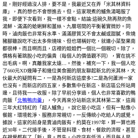
是，剛好經過沒人排，要不是，我最近又在弄「米其林資料
庫」，真的想也不會想進去。但，這家現煮的鱸魚湯喝服了
我，即便下次看到，我一樣不會點。結論:這碗久熬再熬的魚
湯鮮、滿滿的蛤蜊鮮和薑𢇃、九層塔間的平衡著實微妙。同
時，滷肉飯也非常有水準、滿滿膠質又不會太鹹或甜膩，柴燒
豬腳雖說吃不出太多柴燒味、但也堪稱好吃，就連小菜埾果南
都很棒。而且啊而且，店裡的姐姐們一個比一個親切。除了，
價格有著跳脫小吃的偏貴（每個人的價值觀不同），實在挑不
出毛病。啊，真離我家太遠…。然後，補充一下，我一個人吃
了660元XD幾陣子和幾位美食圈的朋友聊起新北的米其林，大
伙最大的疑問有二，一是為何新店這麼多?二是為何蘆洲一家
也沒有。而新店的四五家，多數集中在新店、新店區公所站周
邊，且待我一一收服。除了早前分享過，個人也非常喜歡的鴨
肉飯「
北鴨鴨肉羹
」，今天再來分站新店米其林第二家，這兩
三年大紅特紅的「超人鱸魚」。說它是小吃店，但有一點像小
餐館，環境乾淨、服務非常親切，一反傳統小吃給人的感覺。
據說，這家的前身是賣滷肉飯有，約莫在1997年，算一算也將
近30年。二代接手後，不管是料理、食材、餐飲的流程，甚至
在視覺都有了「新」意。首先，小吃店有低消，而且每人是