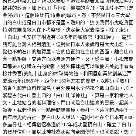
務真心非常到位，親切又細心。這幾年隨著北陸新幹線沿伸到
福井的敦賀，加上石川「小松」機場的直飛，讓北陸不在只是
金澤(市)，這個遠比石川(縣)的城市。然，不然是日本三大聖
山的白山或是白山市都不是國人熟知的。這次我們小虎吃貨團
特別在團長敝人在下考察後，決定帶大家去瞧瞧，除了走近
「白山」也安排了附近有150多年的餐旅館「和田屋」，這旅
館可能台灣人相對陌生，但對於日本人來說可是大大出名，一
點也不輸石川的加賀屋。它的位置約在白山的西面，離白山市
有一點矩離，交通方面以自駕方便些。又，從金澤、小松市開
車都是30分鐘左右的距離。另外棒球迷可以順便去美能市看看
松井秀喜(美能市出身)的棒球博物館。和田屋創業於創業江戸
慶應元年(1865)年，距今有160年左右的歷史，以附近手取川
的香魚和岩魚料理聞名，另外使用水全然來全聖山白山，加上
緊臨古代白山登上口的「白山比咩神社」，算是一家和當地人
文、土地結合的老料理宿。門口就是白山連峰的雪景。超美。
飯後，我們也留了一點時間給團員，參拜一下這座超過兩千一
百年歷史的古社，就白山友人說法，這間神社在全日本有3000
多座分社。相傳僧侶泰澄於717年成功登頂白山，確立了白山
的登拜信仰，並以此神社為起點向全國傳播。也就是說，想了