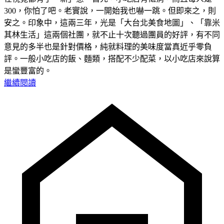
300，你怕了吧。老實說，一開始我也嚇一跳。但即來之，則
安之。印象中，這兩三年，光是「大台北美食地圖」、「靠米
其林生活」這兩個社團，就不止十次聽過團員的好評，有不同
意見的多半也是針對價格，純就料理的美味度當真近乎零負
評。一般小吃店的飯、麵類，搭配不少配菜，以小吃店來說算
是蠻豐富的。
繼續閱讀