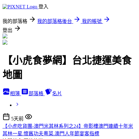
登入
我的部落格
我的部落格後台
我的帳號
登出
【小虎食夢網】台北捷運美食
地圖
相簿
部落格
名片
5天前
【小虎吃貨團-澳門米其林系列之24】帝影樓澳門連續十年米
其林一星.懷舊功夫粵菜.澳門人年節宴客指標