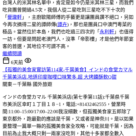
台灣人的米其林名單中，肯定是如今仍是米其林三星，而我們
吃貨團曾開過4.5次，我個人從二星吃到三星吃不下十次的
「
譽瓏軒
」，主廚歐陽師傅的手藝更是讓團員讚不絕口，另如
今再次摘得二星的譚師傳(
譚卉
)，那也是團員口中澳門粵菜的
極品。當然位於本島，我們也吃過三四次的「
永利軒
」也值得
一訪。但要是問起老澳門人，沒準「帝影樓」才是他們年節宴
客的首選，其地位不可謂不高。
繼續閱讀
6天前
【孤獨的美食家實訪第114家-千葉美食】インドの食堂カマル
千葉美浜店.地道印度咖哩口味繁多.超 大烤饢酥軟Q甜
關東－千葉縣
國外旅遊
インドの食堂カマル 千葉美浜店(第七季第11話):千葉県千葉
市美浜区幸町１丁目１８−1，電話:+81432462555，營業時
間:11:00–15:00/17:00–22:00我沒細數，但孤獨美食家五郎除了
東京都外，跑最勤的應該是千葉，又或者是神奈川。是以如果
要整理一篇單一縣的孤獨美食家全攻略，可能就是千葉，因為
目前為止我大概只剩一兩家沒吃到，其他十多家都全數入