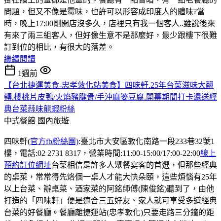
問題，但又不像是霉味，也許可以形容成印度人的體味?當
時，晚上17:00剛開店沒多久，店裡只有我一個客人..雖說後來
有來了兩三組客人，但好像生意不是那麼好，最少跟樓下很難
訂到位的相比，有很大的落差。
繼續閱讀
1週前
【台北捷運美食-忠孝敦化站美食】四味軒.25年台菜滋味大翻
轉.櫻桃片皮鴨/火焰豬腱骨/手沖麻婆豆腐.開幕期間打卡還送經
典台菜蒜味龍蝦粉絲
中式餐館
國內旅遊
四味軒(
官方fb粉絲團)
:臺北市大安區敦化南路一段233巷32號1
樓，電話:02 2731 8317，營業時間:11:00-15:00/17:00-22:00
線上
預約訂位網址
台菜相信是許多人聚餐宴客的首選，但那些經典
的桌菜，常常得先烙個一桌人才能大快朵頤，這些煩惱有25年
以上台菜、辦桌菜、酒家菜的阿銘師傅(陳俊銘)聽到了，由他
打造的「四味軒」便是適合三五好友、家人就可享受多道經典
台菜的好餐廳。餐廳離捷運站(忠孝敦化)只要走路三分鐘的距