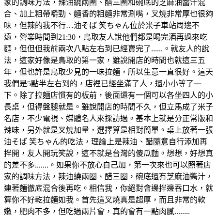
家的調味方法，辣油繞兩圈、醋三圈和碗底的芝麻油醬汁混
合、加上粗帶嚼勁、麵香的粗麵非常涮嘴，叉燒非常厚也很夠
味，但辣的我不行…油そば 笑ちゃん位於米子車站周邊不
遠，營業時間到21:30，鳥取友人說他們都是喝完酒再過來吃
麵，但但但我前兩次八點左右到已經賣完了......。就友人的說
法，這家好像是鳥取的第一家，雖說開店的時間也就這三五
年，但也許是鳥取少見的一味拉麵，所以生意一直很好。這天
我們是5點半左右到的，店裡已經坐滿了人，還小小等了一
下。除了拉麵店慣有的板前，後面還有一個可以各坐四人的小
長桌，但得盤腿就是。雖說開店的時間不久，但立馬成了米子
名店，不少電視、媒體名人來採訪過。基本上就是分正常版和
辣味，另外就是叉燒加量，選擇算是相對簡單。桌上放著一張
油そば 笑ちゃん的吃法，理論上是辣油、醋隨意自行添加再
拌開，友人開玩笑說，這不就是台灣的傻瓜麵。想想，好想真
的差不多.......。如果你不放心自己加，第一次來也可以照著店
家的調味方法，辣油繞兩圈、醋三圈，碗底還有芝麻油醬汁，
連著麵徹底混合後再吃。相信我，你絕對會邊拌邊吞口水，就
算你不好乾拉麵如我。首先這叉燒真是超厚，而且非常的軟
嫩，肥肉不多，但吃過兩片會，真的會有一點肉膩........