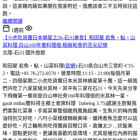
說，這家雞肉飯如果開在我家附近，我應該會三不五時就往這
跑。
繼續閱讀
1週前
【小虎吃貨團日本摘星之26-石川美食】和田屋 岩魚・鮎・山
菜料理.白山160年香料理宿.極緻和食的舌尖記憶
北陸-石川
國外旅遊
和田屋 岩魚・鮎・山菜料理(
官網
):石川県白山市三宮町イ55-
2，電話:+81 76-272-0570，營業時間:11:15 - 21:00(每個月第
二、四個星期二小虎吃貨團日本米其林摘星第十團，這一趟我
們共吃了六家星級米其林，其中有三家在石川，今天先來分享
下飛機第一餐就是白山神社旁160年料理宿的米其林一星、
gault millau雙料得主鄉土會席料理（tabelog 3.75)感謝主廚幫我
們客製化菜單，手寫菜單整個龍飛鳳舞超美，生魚片的梅肉醬
油特別又好吃，八吋小菜樣樣精緻美味，爐烤香魚怎麼可以這
麼好吃，月之輪熊肉吃得團員目瞪口呆，直嫌太少…炊飯美
味，甜點更好吃。更讓我喜歡的是環境，尤其是幾位內將的服