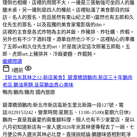
理倒也相櫬，店裡的用間不大，一邊是三張勉強可坐四人的盤
腿木桌，另一邊則是四人的檯前。店裡貼滿了美食節目的採
訪、名人的簽名，而且居然有東山紀之耶=)當然也有五郎和久
住先生的簽名，以及孤獨的美食家電影版的dm。
店裡的主食是各式炸物為主的丼飯，炸豬排、炸牡蠣、炸蝦。
另外也有不少下酒料理。酒單自然也少不少。店裡貼心的準備
了五郎set和久住先生的set，於是我決定這次照著五郎點。五
郎、虎郎set:上豬排丼、冷麻婆麵、炸餛飩。
繼續閱讀
3週前
【新北米其林之12-新店美食】碧潭橋頭鵝肉.新店三十年鵝肉
老店.鵝油蔥麵.韭菜鵝血真心美味
鴨肉/鵝肉/雞肉
國內旅遊
碧潭橋頭鵝肉:新北市新店區新生里北新路一段127號，電
話:0229153242，營業時間:星期五、11:00–15:00(星期六日休)
鵝肉一直是我最愛的兩隻腳料理，個人也有不少家愛店，是以
六月初知道新店有一家入選2026年米其林便專程去了一趟，七
月便公佈入選米其林必比登。直接說結論:鵝腿味道相對乾淨