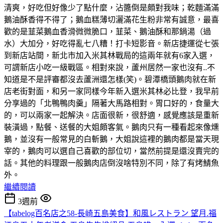
清爽，好吃但好像少了點什麼，沾醬倒是頗對我味；乾麵滿滿
鵝油酥香得不得了；鵝血糕薄切灑滿花生粉非常有誠意，最喜
歡的是韮菜鵝血香滑微微脆口，韮菜、鵝油酥和那鍋湯（過
水）大加分，好吃得亂七八糟！打卡短影音。新店捷運從七張
到新店站間，新北市加入米其林戰局的這兩年就有6家入選，
可謂新店小吃一級戰區。相對來說，蘆州居然一家也沒有..不
知道是不是評審都沒去蘆洲還怎樣(笑)。碧潭橋頭鵝肉就在新
店老街對面，和另一家同樣今年新入選米其林必比登，我早前
分享過的「北鴨鴨肉羹」隔著大馬路相對。胃口好的，食量大
的，可以兩家一起解決。店面很新，很舒適，感覺應該是重新
裝潢過，點餐、送餐的大姐頗客氣。鵝肉只有一種看起來像燻
鵝，並沒有一般常見的白斬鵝，大姐說這裡的鵝肉都是當天現
宰的，鵝肉可以選自己喜歡的部位切，當然前提是還沒賣完的
話。其他的料理跟一般鵝肉店倒沒啥特別不同，除了有烤鯖魚
外。
繼續閱讀
3週前
【tabelog百名店之58-長崎五島美食】和風レストラン 望月.福