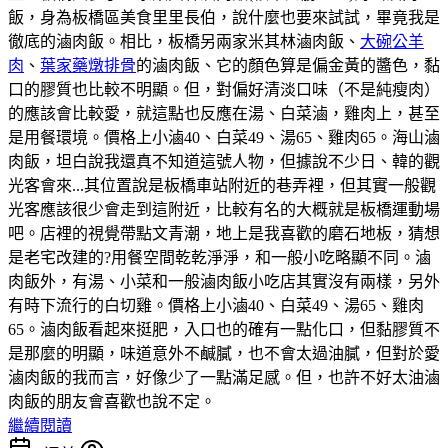
飯，身為板橋區美食里里長伯，說什麼也要來試試，畢竟我是
徹底的滷肉飯。相比，板橋另兩家米其林滷肉飯、
大碗公羊
肉
、
葉家藥燉排骨
的滷肉飯、它的顏色算是偏金黃的醬色，黏
口的膠質也比較不明顯。但，對偏好清淡口味（不是純瘦肉）
的應該會比較愛，就這點也反應在湯、白菜滷，雞肉上，甚至
是用餐環境。價格上小滷40、白菜49、湯65、雞肉65。海山滷
肉飯，坦白說我還真不知道這號人物，但據說不少日、韓的觀
光客會來...其位置說是板橋車站附近的巷弄裡，但其實一般觀
光客應該很少會走到這附近，比較有名的大概就是板橋運動場
吧。店裡的視覺帶點文青潮，地上是我喜歡的磨石地板，猜想
是老宅改建的?用餐空間乾乾淨淨，和一般小吃略顯不同。滷
肉飯外，有湯、小菜和一般滷肉飯小吃店其實沒有兩樣，另外
有時下流行的白切雞。價格上小滷40、白菜49、湯65、雞肉
65。滷肉飯看起來挺肥，入口也的確有一點化口，但黏膠質不
是那麼的明顯，味道意外不鹹膩，也不會太過油膩，但對於愛
滷肉飯的我而言，好像少了一點滿足感。但，也許不好太油滷
肉飯的朋友會喜歡也說不定。
繼續閱讀