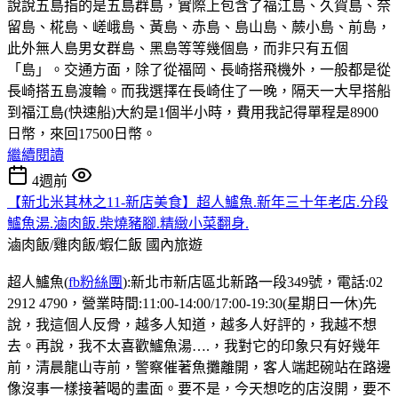
說說五島指的是五島群島，實際上包含了福江島、久賀島、奈
留島、椛島、嵯峨島、黃島、赤島、島山島、蕨小島、前島，
此外無人島男女群島、黑島等等幾個島，而非只有五個
「島」。交通方面，除了從福岡、長崎搭飛機外，一般都是從
長崎搭五島渡輪。而我選擇在長崎住了一晚，隔天一大早搭船
到福江島(快速船)大約是1個半小時，費用我記得單程是8900
日幣，來回17500日幣。
繼續閱讀
4週前
【新北米其林之11-新店美食】超人鱸魚.新年三十年老店.分段
鱸魚湯.滷肉飯.柴燒豬腳.精緻小菜翻身.
滷肉飯/雞肉飯/蝦仁飯
國內旅遊
超人鱸魚(
fb粉絲團
):新北市新店區北新路一段349號，電話:02
2912 4790，營業時間:11:00-14:00/17:00-19:30(星期日一休)先
說，我這個人反骨，越多人知道，越多人好評的，我越不想
去。再說，我不太喜歡鱸魚湯….，我對它的印象只有好幾年
前，清晨龍山寺前，警察催著魚攤離開，客人端起碗站在路邊
像沒事一樣接著喝的畫面。要不是，今天想吃的店沒開，要不