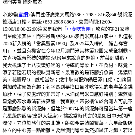
澳門美食
國外旅遊
帝影樓(
官網
):澳門氹仔廣東大馬路786、798、816及840號新濠
鋒酒店11樓，電話:+853 2886 8868，營業時間:12:00-
15:00/18:00-22:00這家是我們「
小虎吃貨團
」攻克的第21家澳
門星級米其林，而在最新版的2026澳門米其林21家中，也僅剩
2026新入榜的「當奧豐素1890」及2025年入榜的「鮨吉祥宮
川」，並且有機會在今年12月澳門米其林第12團完成全制霸。
先直接說帝影樓的結論:以份量來說真的超飽，前菜到甜點，
我大概說了七八次蠻好吃的，傳統的粵菜上，在食材、味覺上
添了若隱若現的視味覺新意。最喜歡的是花膠拆魚𡙡，湯濃鮮
美，花膠厚Q口感相當好；燉牛脥肉配炸鍋巴添口感，加烤鳳
梨加酸甜頗為有趣；名字長到要換口氣才唸得完的老粵菜金錢
魚肚，柚子皮處理的非常好，尼泊爾岩米口感好特別；雪燕椰
皇燉奶凍水嫩清新透爽甜，我喜歡。帝影樓位於台灣人可能不
是那麼熟悉的新濠鋒，但建於2007年的新濠鋒可是當年第一座
六星級的飯店(皇冠大飯店)，據說當時代言的是如日中天的周
潤發。它位於氹仔的最北端，離如今最熱鬧繁華，六星級飯店
林立的中心有一點距離。要說澳門粵菜當然如過江之鯽，若以