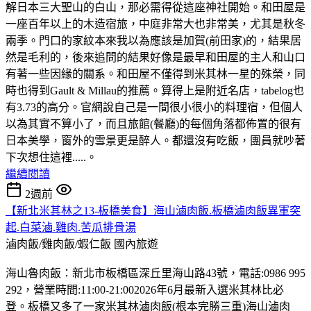
解日本三大聖山的白山，那必需得從這座神社開始。和田屋是
一座百年以上的木造宿旅，中庭非常大也非常美，尤其是秋冬
兩季。門口的家紋本來我以為應該是加賀(前田家)的，結果居
然是毛利的，後來追問的結果好像是最早和田屋的主人和山口
有著一些因緣的關系。和田屋不僅得到米其林一星的殊榮，同
時也得到Gault & Millau的推薦。算得上是附近名店，tabelog也
有3.73的高分。官網說自己是一間很小很小的料理宿，但個人
以為其實不算小了，而且旅館(餐廳)的每個角落都佈置的很有
日本美學，窗外的雪景更是醉人。都還沒有吃飯，團員就吵著
下次想住這裡.....。
繼續閱讀
2週前
【新北米其林之13-板橋美食】海山滷肉飯.板橋滷肉飯異軍突
起.白菜滷.雞肉.苦瓜排骨湯
滷肉飯/雞肉飯/蝦仁飯
國內旅遊
海山魯肉飯：新北市板橋區深丘里海山路43號，電話:0986 995
292，營業時間:11:00-21:002026年6月最新入選米其林比必
登。板橋又多了一家米其林滷肉飯(根本完勝三重)海山滷肉