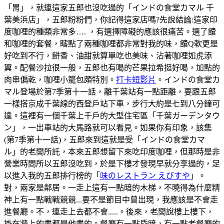
「胃」，就連這家五郎也沒吃過的「インドの食堂カマル 千
葉美浜店」，五郎粉粉們，你記得這家店嗎?先說結論:這家印
度咖哩的種類非常多…. ，有選擇障礙的應該很痛苦。選了饢
和咖哩的套餐，瞎點了兩種咖哩都非常對我的味，饢Q軟更是
好吃到不行，餅香、油甜就算單吃也美味、沾著咖哩如虎添
翼。配餐沙拉很一般，五郎也有喝的芒果拉希挺好喝，加點的
肉串偏乾，咖哩小籠包頗特別。
打卡短影片
。インドの食堂カ
マル登場於第7季第十一話，離千葉站有一點距離，要跟五郎
一樣搭京成千葉線的西登戶站下車，步行大約是七到八分鐘可
達。這裡有一個千葉上千戶的大型住宅區「千葉ガーデンタウ
ン」，一出車站的大馬路就可以看見。如果你有印象，該集
(第7季第十一話)，五郎來到這就是受「インドの食堂カマ
ル」的老闆所託，本來五郎想留下來吃印度咖哩，但那時是非
營業時間所以五郎沒吃到，於是下樓才發現早就分享過的，足
以進入我的五郎排行榜的「
味のレストラン えびすや
」。
對，兩家是鄰居。一走上這有一點暗的木梯，不曉得為什麼精
神上有一點戰戰競競...要不是節目中曾出現，我應該是不會走
進餐廳。不，連走上去都不會.....。後來，老闆說樓上樓下，
掛在牆上的畫都是他畫的。餐廳有一點昏暗，有一點老餐廳的