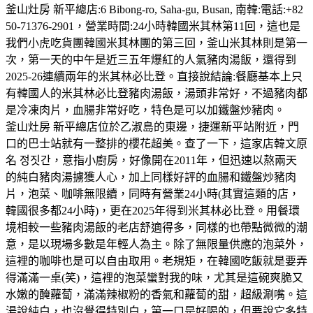
釜山灶房 新平總店:6 Bibong-ro, Saha-gu, Busan, 南韓:電話:+82
50-71376-2901，營業時間:24小時韓國米其林第11回，這也是
我們小虎吃貨團韓國米其林團的第三回，釜山米其林則是第一
次，第一天的中午是近三五年爆紅的人氣豬肉湯飯，還得到
2025-26連續兩年的米其林必比登。直接說結論:餐廳基本上只
有韓國人的米其林必比登豬肉湯飯，湯頭非常好，不過豬肉都
是冷凍肉片，血腸非常好吃，特色是可以加鐵盤炒豬肉。
釜山灶房 新平總店位於乙淑島的東邊，捷運新平站附近，門
口的巴士站就有一整排的櫻花超美。查了一下，這家店韓文原
名 정짓간，意指小廚房，好像開在2011年，但迅速以熬兩天
的純白豬肉湯擄獲人心，加上同樣好評的血腸和鐵盤炒豬肉
片，泡菜、咖啡無限續，同時有營業24小時(其實這類的店，
韓國很多都24小時)，更在2025年得到米其林必比登。用餐環
境相較一些豬肉湯飯的老店舒適得多，同樣的也帶點微微的潮
意，是以現場多數是年輕人為主。除了無限量供應的泡菜外，
這裡的咖啡也是可以自由取用。老規矩，在韓國吃飯就是要弄
得滿滿一桌(笑)，這裡的泡菜蠻對我的味，尤其是這碗爽脆又
水嫩的醃蘿蔔，滿滿辣椒粉的香氣和蘿蔔的甜，超級涮嘴。這
湯說純白，也沒覺得特別白，第一口是好喝的，但要說它多特