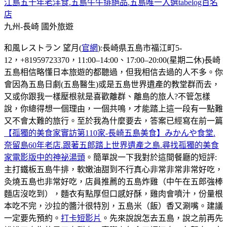
江島五十年老洋食.五島牛牛排絕品.五島唯一入選tabelog百名
店
九州-長崎
國外旅遊
和風レストラン 望月(
官網
):長崎県五島市福江町5-
12，+81959723370，11:00–14:00、17:00–20:00(星期二休)長崎
五島相信略懂日本旅遊的都聽過，但我相信去過的人不多。你
會因為五島日劇(五島醫生)或是五島世界遺產的教堂群而去，
又或你跟我一樣壓根就是喜歡離群、離島的旅人?不管怎樣
說，你總得想一個理由，一個共鳴，才能踏上這一段有一點難
又不會太難的旅行。至於我為什麼要去，答案已經寫在前一篇
【孤獨的美食家實訪第110家-長崎五島美食】みかんや食堂.
奈留島60年老店.跟著五郎踏上世界遺產之島.尋找孤獨的美食
家電影版中的神祕湯頭
。簡單說一下我對於這間餐廳的短評:
主打鐵板五島牛排，軟嫩油甜到不行真心非常非常非常好吃，
灸燒五島也非常好吃，店員推薦的五島炸雞（中午在五郎強棒
麵店沒吃到），麵衣有點厚但口感好酥，雞肉會噴汁，份量根
本吃不完，沙拉的醬汁很特別，五島米（飯）香又涮嘴。建議
一定要先預約。
打卡短影片
。先來說說怎去五島，說之前再先