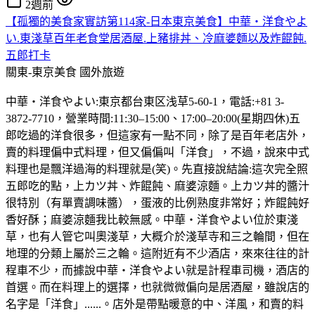
2週前
【孤獨的美食家實訪第114家-日本東京美食】中華・洋食やよ
い.東淺草百年老食堂居酒屋.上豬排丼、冷麻婆麵以及炸餛飩.
五郎打卡
關東-東京美食
國外旅遊
中華・洋食やよい:東京都台東区浅草5-60-1，電話:+81 3-
3872-7710，營業時間:11:30–15:00、17:00–20:00(星期四休)五
郎吃過的洋食很多，但這家有一點不同，除了是百年老店外，
賣的料理偏中式料理，但又偏偏叫「洋食」，不過，說來中式
料理也是飄洋過海的料理就是(笑)。先直接說結論:這次完全照
五郎吃的點，上カツ丼、炸餛飩、麻婆涼麵。上カツ丼的醬汁
很特別（有單賣調味醬），蛋液的比例熟度非常好；炸餛飩好
香好酥；麻婆涼麵我比較無感。中華・洋食やよい位於東淺
草，也有人管它叫奧淺草，大概介於淺草寺和三之輪間，但在
地理的分類上屬於三之輪。這附近有不少酒店，來來往往的計
程車不少，而據說中華・洋食やよい就是計程車司機，酒店的
首選。而在料理上的選擇，也就微微偏向是居酒屋，雖說店的
名字是「洋食」......。店外是帶點暖意的中、洋風，和賣的料