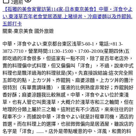
2週前
【孤獨的美食家實訪第114家-日本東京美食】中華・洋食やよ
い.東淺草百年老食堂居酒屋.上豬排丼、冷麻婆麵以及炸餛飩.
五郎打卡
關東-東京美食
國外旅遊
中華・洋食やよい:東京都台東区浅草5-60-1，電話:+81 3-
3872-7710，營業時間:11:30–15:00、17:00–20:00(星期四休)五
郎吃過的洋食很多，但這家有一點不同，除了是百年老店外，
賣的料理偏中式料理，但又偏偏叫「洋食」，不過，說來中式
料理也是飄洋過海的料理就是(笑)。先直接說結論:這次完全照
五郎吃的點，上カツ丼、炸餛飩、麻婆涼麵。上カツ丼的醬汁
很特別（有單賣調味醬），蛋液的比例熟度非常好；炸餛飩好
香好酥；麻婆涼麵我比較無感。中華・洋食やよい位於東淺
草，也有人管它叫奧淺草，大概介於淺草寺和三之輪間，但在
地理的分類上屬於三之輪。這附近有不少酒店，來來往往的計
程車不少，而據說中華・洋食やよい就是計程車司機，酒店的
首選。而在料理上的選擇，也就微微偏向是居酒屋，雖說店的
名字是「洋食」......。店外是帶點暖意的中、洋風，和賣的料