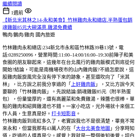
繼續閱讀
1週前
【新北米其林之14-永和美食】竹林雞肉永和總店.半熟蛋包銷
魂雞飯85元大碗滿意.雞湯免費續
鴨肉/鵝肉/雞肉
國內旅遊
竹林雞肉永和總店:234新北市永和區竹林路39巷13號，電
話:0289250096，營業時間:11:00–14:00/16:00–19:30前陣子和美
食圈的朋友聊起來，這幾年在台北風行的雞肉飯模式到底從何
開始?結論，可能是南機場夜市的山內雞肉飯?不過怎麼說，這
股雞肉飯旋風完全沒有停下來的跡象，甚至還吹向了「米其
林」，比方說之前我分享過的「
上好雞肉飯
」，又比方說今天
要聊的「竹林雞肉飯」。先說結論:銷魂雞飯85元（附半熟蛋
包），份量蠻厚的，還有高麗菜和免費雞湯，辣醬也很棒。單
點的雞肉和紹興雞湯也不錯。一家小吃店，光外場就十來個工
作人員，生意真是好。
打卡短影音
。
竹林雞肉飯到底紅多久了，老實說我也不是很清楚，畢竟不常
來永和，但當我那有43萬人的在「
大台北美食地圖
」分享時知
道，吃過的人還真是少。感覺上我就是一整個後知後覺。坦白