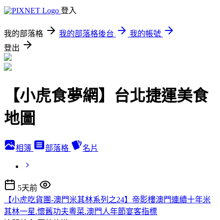
登入
我的部落格
我的部落格後台
我的帳號
登出
【小虎食夢網】台北捷運美食
地圖
相簿
部落格
名片
5天前
【小虎吃貨團-澳門米其林系列之24】帝影樓澳門連續十年米
其林一星.懷舊功夫粵菜.澳門人年節宴客指標