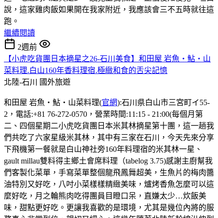
說，這家雞肉飯如果開在我家附近，我應該會三不五時就往這
跑。
繼續閱讀
2週前
【小虎吃貨團日本摘星之26-石川美食】和田屋 岩魚・鮎・山
菜料理.白山160年香料理宿.極緻和食的舌尖記憶
北陸-石川
國外旅遊
和田屋 岩魚・鮎・山菜料理(
官網
):石川県白山市三宮町イ55-
2，電話:+81 76-272-0570，營業時間:11:15 - 21:00(每個月第
二、四個星期二小虎吃貨團日本米其林摘星第十團，這一趟我
們共吃了六家星級米其林，其中有三家在石川，今天先來分享
下飛機第一餐就是白山神社旁160年料理宿的米其林一星、
gault millau雙料得主鄉土會席料理（tabelog 3.75)感謝主廚幫我
們客製化菜單，手寫菜單整個龍飛鳳舞超美，生魚片的梅肉醬
油特別又好吃，八吋小菜樣樣精緻美味，爐烤香魚怎麼可以這
麼好吃，月之輪熊肉吃得團員目瞪口呆，直嫌太少…炊飯美
味，甜點更好吃。更讓我喜歡的是環境，尤其是幾位內將的服