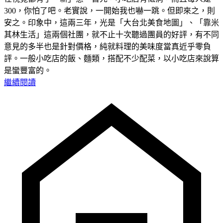
300，你怕了吧。老實說，一開始我也嚇一跳。但即來之，則
安之。印象中，這兩三年，光是「大台北美食地圖」、「靠米
其林生活」這兩個社團，就不止十次聽過團員的好評，有不同
意見的多半也是針對價格，純就料理的美味度當真近乎零負
評。一般小吃店的飯、麵類，搭配不少配菜，以小吃店來說算
是蠻豐富的。
繼續閱讀