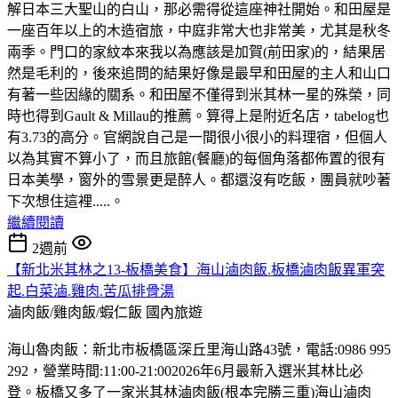
解日本三大聖山的白山，那必需得從這座神社開始。和田屋是
一座百年以上的木造宿旅，中庭非常大也非常美，尤其是秋冬
兩季。門口的家紋本來我以為應該是加賀(前田家)的，結果居
然是毛利的，後來追問的結果好像是最早和田屋的主人和山口
有著一些因緣的關系。和田屋不僅得到米其林一星的殊榮，同
時也得到Gault & Millau的推薦。算得上是附近名店，tabelog也
有3.73的高分。官網說自己是一間很小很小的料理宿，但個人
以為其實不算小了，而且旅館(餐廳)的每個角落都佈置的很有
日本美學，窗外的雪景更是醉人。都還沒有吃飯，團員就吵著
下次想住這裡.....。
繼續閱讀
2週前
【新北米其林之13-板橋美食】海山滷肉飯.板橋滷肉飯異軍突
起.白菜滷.雞肉.苦瓜排骨湯
滷肉飯/雞肉飯/蝦仁飯
國內旅遊
海山魯肉飯：新北市板橋區深丘里海山路43號，電話:0986 995
292，營業時間:11:00-21:002026年6月最新入選米其林比必
登。板橋又多了一家米其林滷肉飯(根本完勝三重)海山滷肉