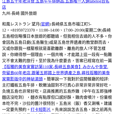
江島五十年老洋食.五島牛牛排絕品.五島唯一入選tabelog百名
店
九州-長崎
國外旅遊
和風レストラン 望月(
官網
):長崎県五島市福江町5-
12，+81959723370，11:00–14:00、17:00–20:00(星期二休)長崎
五島相信略懂日本旅遊的都聽過，但我相信去過的人不多。你
會因為五島日劇(五島醫生)或是五島世界遺產的教堂群而去，
又或你跟我一樣壓根就是喜歡離群、離島的旅人?不管怎樣
說，你總得想一個理由，一個共鳴，才能踏上這一段有一點難
又不會太難的旅行。至於我為什麼要去，答案已經寫在前一篇
【孤獨的美食家實訪第110家-長崎五島美食】みかんや食堂.
奈留島60年老店.跟著五郎踏上世界遺產之島.尋找孤獨的美食
家電影版中的神祕湯頭
。簡單說一下我對於這間餐廳的短評:
主打鐵板五島牛排，軟嫩油甜到不行真心非常非常非常好吃，
灸燒五島也非常好吃，店員推薦的五島炸雞（中午在五郎強棒
麵店沒吃到），麵衣有點厚但口感好酥，雞肉會噴汁，份量根
本吃不完，沙拉的醬汁很特別，五島米（飯）香又涮嘴。建議
一定要先預約。
打卡短影片
。先來說說怎去五島，說之前再先