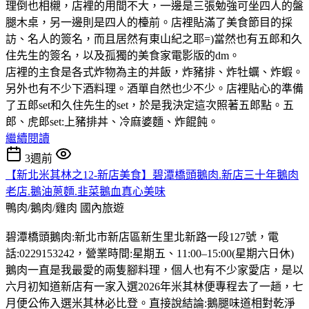
理倒也相櫬，店裡的用間不大，一邊是三張勉強可坐四人的盤
腿木桌，另一邊則是四人的檯前。店裡貼滿了美食節目的採
訪、名人的簽名，而且居然有東山紀之耶=)當然也有五郎和久
住先生的簽名，以及孤獨的美食家電影版的dm。
店裡的主食是各式炸物為主的丼飯，炸豬排、炸牡蠣、炸蝦。
另外也有不少下酒料理。酒單自然也少不少。店裡貼心的準備
了五郎set和久住先生的set，於是我決定這次照著五郎點。五
郎、虎郎set:上豬排丼、冷麻婆麵、炸餛飩。
繼續閱讀
3週前
【新北米其林之12-新店美食】碧潭橋頭鵝肉.新店三十年鵝肉
老店.鵝油蔥麵.韭菜鵝血真心美味
鴨肉/鵝肉/雞肉
國內旅遊
碧潭橋頭鵝肉:新北市新店區新生里北新路一段127號，電
話:0229153242，營業時間:星期五、11:00–15:00(星期六日休)
鵝肉一直是我最愛的兩隻腳料理，個人也有不少家愛店，是以
六月初知道新店有一家入選2026年米其林便專程去了一趟，七
月便公佈入選米其林必比登。直接說結論:鵝腿味道相對乾淨