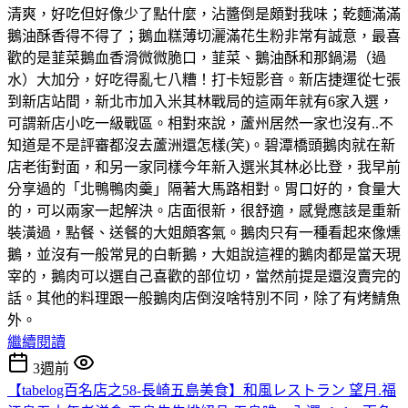
清爽，好吃但好像少了點什麼，沾醬倒是頗對我味；乾麵滿滿
鵝油酥香得不得了；鵝血糕薄切灑滿花生粉非常有誠意，最喜
歡的是韮菜鵝血香滑微微脆口，韮菜、鵝油酥和那鍋湯（過
水）大加分，好吃得亂七八糟！打卡短影音。新店捷運從七張
到新店站間，新北市加入米其林戰局的這兩年就有6家入選，
可謂新店小吃一級戰區。相對來說，蘆州居然一家也沒有..不
知道是不是評審都沒去蘆洲還怎樣(笑)。碧潭橋頭鵝肉就在新
店老街對面，和另一家同樣今年新入選米其林必比登，我早前
分享過的「北鴨鴨肉羹」隔著大馬路相對。胃口好的，食量大
的，可以兩家一起解決。店面很新，很舒適，感覺應該是重新
裝潢過，點餐、送餐的大姐頗客氣。鵝肉只有一種看起來像燻
鵝，並沒有一般常見的白斬鵝，大姐說這裡的鵝肉都是當天現
宰的，鵝肉可以選自己喜歡的部位切，當然前提是還沒賣完的
話。其他的料理跟一般鵝肉店倒沒啥特別不同，除了有烤鯖魚
外。
繼續閱讀
3週前
【tabelog百名店之58-長崎五島美食】和風レストラン 望月.福