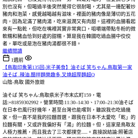
別也沒有，但喝過半後突然覺得它很耐喝，尤其是一邊配著炒
豬肉和泡菜，感覺越喝越有滋味，裡面的豬肉像是薄切的五花
肉，因為足滿了豬肉湯，吃來滋潤又有肉甜。這裡的血腸看起
來有一點乾，但吃在嘴裡其實非常爽口，咀嚼端帶點冬粉的微
軟糯和豬血恰到好處的甜糯，算是我在韓國吃過血腸中佼佼
者，單吃或是泡在豬肉湯都很不錯。
繼續閱讀
1週前
【鳥取印象第135回-米子美食】油そば 笑ちゃん.鳥取第一家
油そば .辣油.醋拌麵樂趣多.叉燒超厚麵超Q
山陰-鳥取
國外旅遊
油そば 笑ちゃん:鳥取県米子市末広町159，電
話:+81859302992，營業時間:11:30–14:30、17:00–21:30油そば
在日本也風行好幾年，甚至台灣也能嚐到，雖說我也吃過幾
家，但一直不是我的拉麵首選，跟我在日本不太愛吃「乾」的
拉麵有關，又或許我偏好有「湯」的拉麵。但，這家是鳥取友
人極力推薦，而且我去了三次都撲空.....。直接說結論:照著店