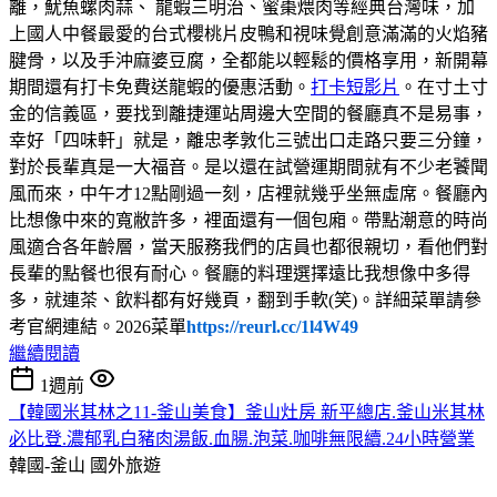
離，魷魚螺肉蒜、 龍蝦三明治、蜜棗煨肉等經典台灣味，加
上國人中餐最愛的台式櫻桃片皮鴨和視味覺創意滿滿的火焰豬
腱骨，以及手沖麻婆豆腐，全都能以輕鬆的價格享用，新開幕
期間還有打卡免費送龍蝦的優惠活動。
打卡短影片
。在寸土寸
金的信義區，要找到離捷運站周邊大空間的餐廳真不是易事，
幸好「四味軒」就是，離忠孝敦化三號出口走路只要三分鐘，
對於長輩真是一大福音。是以還在試營運期間就有不少老饕聞
風而來，中午才12點剛過一刻，店裡就幾乎坐無虛席。餐廳內
比想像中來的寬敝許多，裡面還有一個包廂。帶點潮意的時尚
風適合各年齡層，當天服務我們的店員也都很親切，看他們對
長輩的點餐也很有耐心。餐廳的料理選擇遠比我想像中多得
多，就連茶、飲料都有好幾頁，翻到手軟(笑)。詳細菜單請參
考官網連結。2026菜單
https://reurl.cc/1l4W49
繼續閱讀
1週前
【韓國米其林之11-釜山美食】釜山灶房 新平總店.釜山米其林
必比登.濃郁乳白豬肉湯飯.血腸.泡菜.咖啡無限續.24小時營業
韓國-釜山
國外旅遊