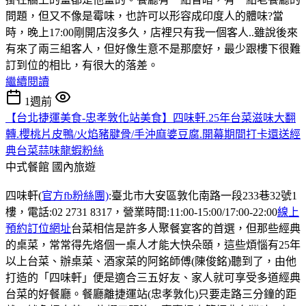
問題，但又不像是霉味，也許可以形容成印度人的體味?當
時，晚上17:00剛開店沒多久，店裡只有我一個客人..雖說後來
有來了兩三組客人，但好像生意不是那麼好，最少跟樓下很難
訂到位的相比，有很大的落差。
繼續閱讀
1週前
【台北捷運美食-忠孝敦化站美食】四味軒.25年台菜滋味大翻
轉.櫻桃片皮鴨/火焰豬腱骨/手沖麻婆豆腐.開幕期間打卡還送經
典台菜蒜味龍蝦粉絲
中式餐館
國內旅遊
四味軒(
官方fb粉絲團)
:臺北市大安區敦化南路一段233巷32號1
樓，電話:02 2731 8317，營業時間:11:00-15:00/17:00-22:00
線上
預約訂位網址
台菜相信是許多人聚餐宴客的首選，但那些經典
的桌菜，常常得先烙個一桌人才能大快朵頤，這些煩惱有25年
以上台菜、辦桌菜、酒家菜的阿銘師傅(陳俊銘)聽到了，由他
打造的「四味軒」便是適合三五好友、家人就可享受多道經典
台菜的好餐廳。餐廳離捷運站(忠孝敦化)只要走路三分鐘的距