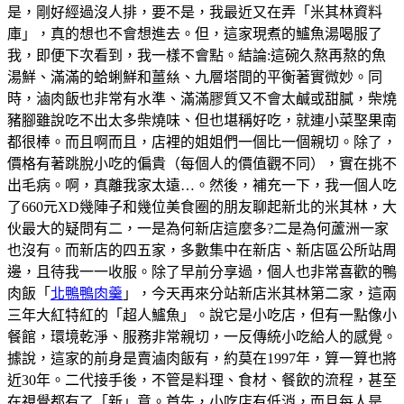
是，剛好經過沒人排，要不是，我最近又在弄「米其林資料
庫」，真的想也不會想進去。但，這家現煮的鱸魚湯喝服了
我，即便下次看到，我一樣不會點。結論:這碗久熬再熬的魚
湯鮮、滿滿的蛤蜊鮮和薑𢇃、九層塔間的平衡著實微妙。同
時，滷肉飯也非常有水準、滿滿膠質又不會太鹹或甜膩，柴燒
豬腳雖說吃不出太多柴燒味、但也堪稱好吃，就連小菜埾果南
都很棒。而且啊而且，店裡的姐姐們一個比一個親切。除了，
價格有著跳脫小吃的偏貴（每個人的價值觀不同），實在挑不
出毛病。啊，真離我家太遠…。然後，補充一下，我一個人吃
了660元XD幾陣子和幾位美食圈的朋友聊起新北的米其林，大
伙最大的疑問有二，一是為何新店這麼多?二是為何蘆洲一家
也沒有。而新店的四五家，多數集中在新店、新店區公所站周
邊，且待我一一收服。除了早前分享過，個人也非常喜歡的鴨
肉飯「
北鴨鴨肉羹
」，今天再來分站新店米其林第二家，這兩
三年大紅特紅的「超人鱸魚」。說它是小吃店，但有一點像小
餐館，環境乾淨、服務非常親切，一反傳統小吃給人的感覺。
據說，這家的前身是賣滷肉飯有，約莫在1997年，算一算也將
近30年。二代接手後，不管是料理、食材、餐飲的流程，甚至
在視覺都有了「新」意。首先，小吃店有低消，而且每人是