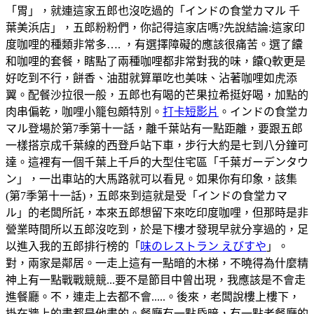
「胃」，就連這家五郎也沒吃過的「インドの食堂カマル 千
葉美浜店」，五郎粉粉們，你記得這家店嗎?先說結論:這家印
度咖哩的種類非常多…. ，有選擇障礙的應該很痛苦。選了饢
和咖哩的套餐，瞎點了兩種咖哩都非常對我的味，饢Q軟更是
好吃到不行，餅香、油甜就算單吃也美味、沾著咖哩如虎添
翼。配餐沙拉很一般，五郎也有喝的芒果拉希挺好喝，加點的
肉串偏乾，咖哩小籠包頗特別。
打卡短影片
。インドの食堂カ
マル登場於第7季第十一話，離千葉站有一點距離，要跟五郎
一樣搭京成千葉線的西登戶站下車，步行大約是七到八分鐘可
達。這裡有一個千葉上千戶的大型住宅區「千葉ガーデンタウ
ン」，一出車站的大馬路就可以看見。如果你有印象，該集
(第7季第十一話)，五郎來到這就是受「インドの食堂カマ
ル」的老闆所託，本來五郎想留下來吃印度咖哩，但那時是非
營業時間所以五郎沒吃到，於是下樓才發現早就分享過的，足
以進入我的五郎排行榜的「
味のレストラン えびすや
」。
對，兩家是鄰居。一走上這有一點暗的木梯，不曉得為什麼精
神上有一點戰戰競競...要不是節目中曾出現，我應該是不會走
進餐廳。不，連走上去都不會.....。後來，老闆說樓上樓下，
掛在牆上的畫都是他畫的。餐廳有一點昏暗，有一點老餐廳的