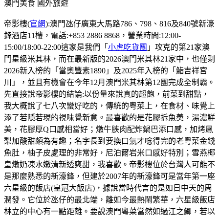
澳門美食
國外旅遊
帝影樓(
官網
):澳門氹仔廣東大馬路786、798、816及840號新濠
鋒酒店11樓，電話:+853 2886 8868，營業時間:12:00-
15:00/18:00-22:00這家是我們「
小虎吃貨團
」攻克的第21家澳
門星級米其林，而在最新版的2026澳門米其林21家中，也僅剩
2026新入榜的「當奧豐素1890」及2025年入榜的「鮨吉祥宮
川」，並且有機會在今年12月澳門米其林第12團完成全制霸。
先直接說帝影樓的結論:以份量來說真的超飽，前菜到甜點，
我大概說了七八次蠻好吃的，傳統的粵菜上，在食材、味覺上
添了若隱若現的視味覺新意。最喜歡的是花膠拆魚𡙡，湯濃鮮
美，花膠厚Q口感相當好；燉牛脥肉配炸鍋巴添口感，加烤鳳
梨加酸甜頗為有趣；名字長到要換口氣才唸得完的老粵菜金錢
魚肚，柚子皮處理的非常好，尼泊爾岩米口感好特別；雪燕椰
皇燉奶凍水嫩清新透爽甜，我喜歡。帝影樓位於台灣人可能不
是那麼熟悉的新濠鋒，但建於2007年的新濠鋒可是當年第一座
六星級的飯店(皇冠大飯店)，據說當時代言的是如日中天的周
潤發。它位於氹仔的最北端，離如今最熱鬧繁華，六星級飯店
林立的中心有一點距離。要說澳門粵菜當然如過江之鯽，若以