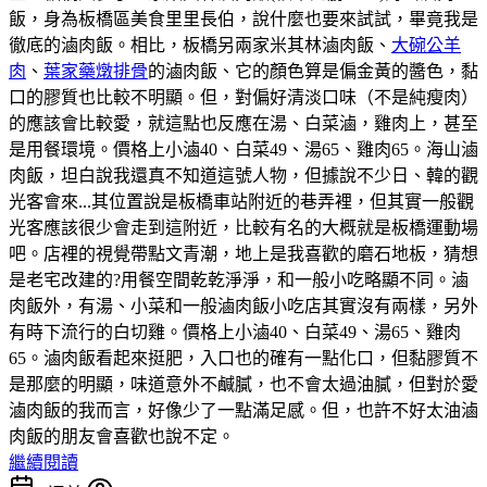
飯，身為板橋區美食里里長伯，說什麼也要來試試，畢竟我是
徹底的滷肉飯。相比，板橋另兩家米其林滷肉飯、
大碗公羊
肉
、
葉家藥燉排骨
的滷肉飯、它的顏色算是偏金黃的醬色，黏
口的膠質也比較不明顯。但，對偏好清淡口味（不是純瘦肉）
的應該會比較愛，就這點也反應在湯、白菜滷，雞肉上，甚至
是用餐環境。價格上小滷40、白菜49、湯65、雞肉65。海山滷
肉飯，坦白說我還真不知道這號人物，但據說不少日、韓的觀
光客會來...其位置說是板橋車站附近的巷弄裡，但其實一般觀
光客應該很少會走到這附近，比較有名的大概就是板橋運動場
吧。店裡的視覺帶點文青潮，地上是我喜歡的磨石地板，猜想
是老宅改建的?用餐空間乾乾淨淨，和一般小吃略顯不同。滷
肉飯外，有湯、小菜和一般滷肉飯小吃店其實沒有兩樣，另外
有時下流行的白切雞。價格上小滷40、白菜49、湯65、雞肉
65。滷肉飯看起來挺肥，入口也的確有一點化口，但黏膠質不
是那麼的明顯，味道意外不鹹膩，也不會太過油膩，但對於愛
滷肉飯的我而言，好像少了一點滿足感。但，也許不好太油滷
肉飯的朋友會喜歡也說不定。
繼續閱讀