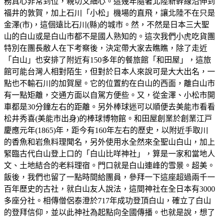
務真心非常到位，親切又細心。這幾年隨著北陸新幹線沿伸到
福井的敦賀，加上石川「小松」機場的直飛，讓北陸不在只是
金澤(市)，這個遠比石川(縣)的城市。然，不然是日本三大聖
山的白山或是白山市都不是國人熟知的。這次我們小虎吃貨團
特別在團長敝人在下考察後，決定帶大家去瞧瞧，除了走近
「白山」也安排了附近有150多年的餐旅館「和田屋」，這旅
館可能台灣人相對陌生，但對於日本人來說可是大大出名，一
點也不輸石川的加賀屋。它的位置約在白山的西面，離白山市
有一點矩離，交通方面以自駕方便些。又，從金澤、小松市開
車都是30分鐘左右的距離。另外棒球迷可以順便去美能市看看
松井秀喜(美能市出身)的棒球博物館。和田屋創業於創業江戸
慶應元年(1865)年，距今有160年左右的歷史，以附近手取川
的香魚和岩魚料理聞名，另外使用水全然來全聖山白山，加上
緊臨古代白山登上口的「白山比咩神社」，算是一家和當地人
文、土地結合的老料理宿。門口就是白山連峰的雪景。超美。
飯後，我們也留了一點時間給團員，參拜一下這座超過兩千一
百年歷史的古社，就白山友人說法，這間神社在全日本有3000
多座分社。相傳僧侶泰澄於717年成功登頂白山，確立了白山
的登拜信仰，並以此神社為起點向全國傳播。也就是說，想了