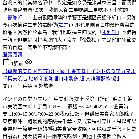
台灣人的米其林名單中，肯定是如今仍是米其林三星，而我們
吃貨團曾開過4.5次，我個人從二星吃到三星吃不下十次的
「
譽瓏軒
」，主廚歐陽師傅的手藝更是讓團員讚不絕口，另如
今再次摘得二星的譚師傳(
譚卉
)，那也是團員口中澳門粵菜的
極品。當然位於本島，我們也吃過三四次的「
永利軒
」也值得
一訪。但要是問起老澳門人，沒準「帝影樓」才是他們年節宴
客的首選，其地位不可謂不高。
繼續閱讀
1週前
【孤獨的美食家實訪第114家-千葉美食】インドの食堂カマル
千葉美浜店.地道印度咖哩口味繁多.超 大烤饢酥軟Q甜
關東－千葉縣
國外旅遊
インドの食堂カマル 千葉美浜店(第七季第11話):千葉県千葉
市美浜区幸町１丁目１８−1，電話:+81432462555，營業時
間:11:00–15:00/17:00–22:00我沒細數，但孤獨美食家五郎除了
東京都外，跑最勤的應該是千葉，又或者是神奈川。是以如果
要整理一篇單一縣的孤獨美食家全攻略，可能就是千葉，因為
目前為止我大概只剩一兩家沒吃到，其他十多家都全數入