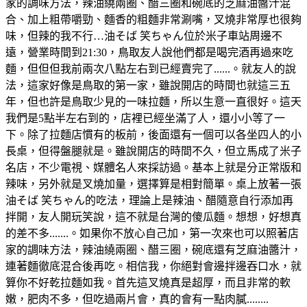
家的調味方法，辣油繞兩圈、醋三圈和碗底的芝麻油醬汁混
合、加上粗帶嚼勁、麵香的粗麵非常涮嘴，叉燒非常厚也很夠
味，但辣的我不行…油そば 笑ちゃん位於米子車站周邊不
遠，營業時間到21:30，鳥取友人說他們都是喝完酒再過來吃
麵，但但但我前兩次八點左右到已經賣完了......。就友人的說
法，這家好像是鳥取的第一家，雖說開店的時間也就這三五
年，但也許是鳥取少見的一味拉麵，所以生意一直很好。這天
我們是5點半左右到的，店裡已經坐滿了人，還小小等了一
下。除了拉麵店慣有的板前，後面還有一個可以各坐四人的小
長桌，但得盤腿就是。雖說開店的時間不久，但立馬成了米子
名店，不少電視、媒體名人來採訪過。基本上就是分正常版和
辣味，另外就是叉燒加量，選擇算是相對簡單。桌上放著一張
油そば 笑ちゃん的吃法，理論上是辣油、醋隨意自行添加再
拌開，友人開玩笑說，這不就是台灣的傻瓜麵。想想，好想真
的差不多.......。如果你不放心自己加，第一次來也可以照著店
家的調味方法，辣油繞兩圈、醋三圈，碗底還有芝麻油醬汁，
連著麵徹底混合後再吃。相信我，你絕對會邊拌邊吞口水，就
算你不好乾拉麵如我。首先這叉燒真是超厚，而且非常的軟
嫩，肥肉不多，但吃過兩片會，真的會有一點肉膩........