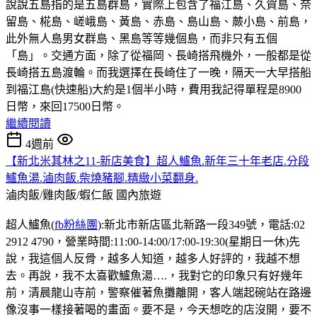
說說五島指的是五島群島，實際上包含了福江島、久賀島、奈
留島、椛島、嵯峨島、黃島、赤島、島山島、蕨小島、前島，
此外無人島男女群島、黑島等等幾個島，而非只有五個
「島」。交通方面，除了從福岡、長崎搭飛機外，一般都是從
長崎搭五島渡輪。而我選擇在長崎住了一晚，隔天一大早搭船
到福江島(快速船)大約是1個半小時，費用我記得單程是8900
日幣，來回17500日幣。
繼續閱讀
4週前
【新北米其林之11-新店美食】超人鱸魚.新年三十年老店.分段
鱸魚湯.滷肉飯.柴燒豬腳.精緻小菜翻身.
滷肉飯/雞肉飯/蝦仁飯
國內旅遊
超人鱸魚(
fb粉絲團
):新北市新店區北新路一段349號，電話:02
2912 4790，營業時間:11:00-14:00/17:00-19:30(星期日一休)先
說，我這個人反骨，越多人知道，越多人好評的，我越不想
去。再說，我不太喜歡鱸魚湯….，我對它的印象只有好幾年
前，清晨龍山寺前，警察催著魚攤離開，客人端起碗站在路邊
像沒事一樣接著喝的畫面。要不是，今天想吃的店沒開，要不