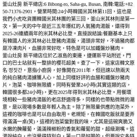
釜山灶房 新平總店:6 Bibong-ro, Saha-gu, Busan, 南韓:電話:+82
50-71376-2901，營業時間:24小時韓國米其林第11回，這也是
我們小虎吃貨團韓國米其林團的第三回，釜山米其林則是第一
次，第一天的中午是近三五年爆紅的人氣豬肉湯飯，還得到
2025-26連續兩年的米其林必比登。直接說結論:餐廳基本上只
有韓國人的米其林必比登豬肉湯飯，湯頭非常好，不過豬肉都
是冷凍肉片，血腸非常好吃，特色是可以加鐵盤炒豬肉。
釜山灶房 新平總店位於乙淑島的東邊，捷運新平站附近，門
口的巴士站就有一整排的櫻花超美。查了一下，這家店韓文原
名 정짓간，意指小廚房，好像開在2011年，但迅速以熬兩天
的純白豬肉湯擄獲人心，加上同樣好評的血腸和鐵盤炒豬肉
片，泡菜、咖啡無限續，同時有營業24小時(其實這類的店，
韓國很多都24小時)，更在2025年得到米其林必比登。用餐環
境相較一些豬肉湯飯的老店舒適得多，同樣的也帶點微微的潮
意，是以現場多數是年輕人為主。除了無限量供應的泡菜外，
這裡的咖啡也是可以自由取用。老規矩，在韓國吃飯就是要弄
得滿滿一桌(笑)，這裡的泡菜蠻對我的味，尤其是這碗爽脆又
水嫩的醃蘿蔔，滿滿辣椒粉的香氣和蘿蔔的甜，超級涮嘴。這
湯說純白，也沒覺得特別白，第一口是好喝的，但要說它多特