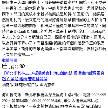
解日本三大聖山的白山，那必需得從這座神社開始。和田屋是
一座百年以上的木造宿旅，中庭非常大也非常美，尤其是秋冬
兩季。門口的家紋本來我以為應該是加賀(前田家)的，結果居
然是毛利的，後來追問的結果好像是最早和田屋的主人和山口
有著一些因緣的關系。和田屋不僅得到米其林一星的殊榮，同
時也得到Gault & Millau的推薦。算得上是附近名店，tabelog也
有3.73的高分。官網說自己是一間很小很小的料理宿，但個人
以為其實不算小了，而且旅館(餐廳)的每個角落都佈置的很有
日本美學，窗外的雪景更是醉人。都還沒有吃飯，團員就吵著
下次想住這裡.....。
繼續閱讀
2週前
【新北米其林之13-板橋美食】海山滷肉飯.板橋滷肉飯異軍突
起.白菜滷.雞肉.苦瓜排骨湯
滷肉飯/雞肉飯/蝦仁飯
國內旅遊
海山魯肉飯：新北市板橋區深丘里海山路43號，電話:0986 995
292，營業時間:11:00-21:002026年6月最新入選米其林比必
登。板橋又多了一家米其林滷肉飯(根本完勝三重)海山滷肉