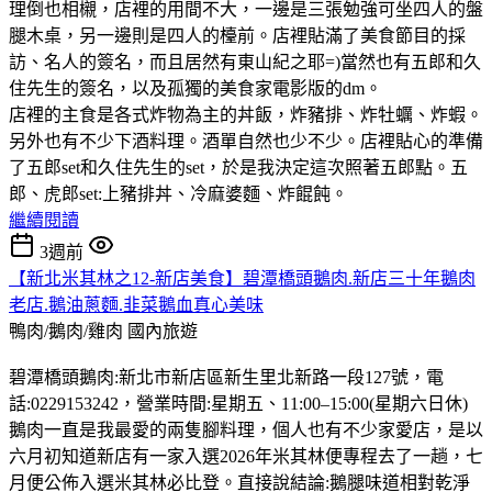
理倒也相櫬，店裡的用間不大，一邊是三張勉強可坐四人的盤
腿木桌，另一邊則是四人的檯前。店裡貼滿了美食節目的採
訪、名人的簽名，而且居然有東山紀之耶=)當然也有五郎和久
住先生的簽名，以及孤獨的美食家電影版的dm。
店裡的主食是各式炸物為主的丼飯，炸豬排、炸牡蠣、炸蝦。
另外也有不少下酒料理。酒單自然也少不少。店裡貼心的準備
了五郎set和久住先生的set，於是我決定這次照著五郎點。五
郎、虎郎set:上豬排丼、冷麻婆麵、炸餛飩。
繼續閱讀
3週前
【新北米其林之12-新店美食】碧潭橋頭鵝肉.新店三十年鵝肉
老店.鵝油蔥麵.韭菜鵝血真心美味
鴨肉/鵝肉/雞肉
國內旅遊
碧潭橋頭鵝肉:新北市新店區新生里北新路一段127號，電
話:0229153242，營業時間:星期五、11:00–15:00(星期六日休)
鵝肉一直是我最愛的兩隻腳料理，個人也有不少家愛店，是以
六月初知道新店有一家入選2026年米其林便專程去了一趟，七
月便公佈入選米其林必比登。直接說結論:鵝腿味道相對乾淨