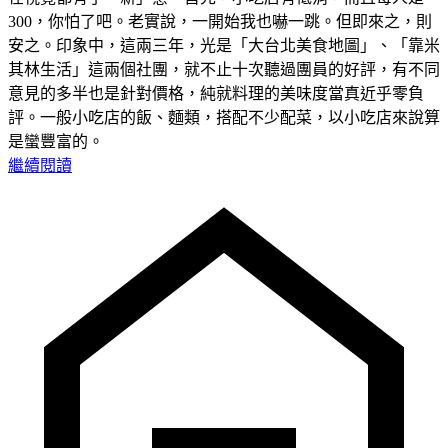
300，你怕了吧。老實說，一開始我也嚇一跳。但即來之，則
安之。印象中，這兩三年，光是「大台北美食地圖」、「靠米
其林生活」這兩個社團，就不止十次聽過團員的好評，有不同
意見的多半也是針對價格，純就料理的美味度當真近乎零負
評。一般小吃店的飯、麵類，搭配不少配菜，以小吃店來說算
是蠻豐富的。
繼續閱讀