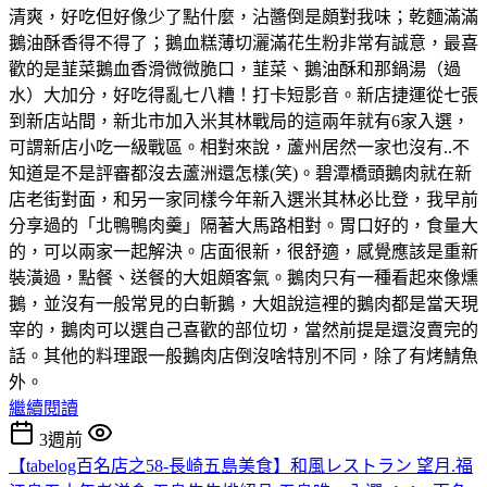
清爽，好吃但好像少了點什麼，沾醬倒是頗對我味；乾麵滿滿
鵝油酥香得不得了；鵝血糕薄切灑滿花生粉非常有誠意，最喜
歡的是韮菜鵝血香滑微微脆口，韮菜、鵝油酥和那鍋湯（過
水）大加分，好吃得亂七八糟！打卡短影音。新店捷運從七張
到新店站間，新北市加入米其林戰局的這兩年就有6家入選，
可謂新店小吃一級戰區。相對來說，蘆州居然一家也沒有..不
知道是不是評審都沒去蘆洲還怎樣(笑)。碧潭橋頭鵝肉就在新
店老街對面，和另一家同樣今年新入選米其林必比登，我早前
分享過的「北鴨鴨肉羹」隔著大馬路相對。胃口好的，食量大
的，可以兩家一起解決。店面很新，很舒適，感覺應該是重新
裝潢過，點餐、送餐的大姐頗客氣。鵝肉只有一種看起來像燻
鵝，並沒有一般常見的白斬鵝，大姐說這裡的鵝肉都是當天現
宰的，鵝肉可以選自己喜歡的部位切，當然前提是還沒賣完的
話。其他的料理跟一般鵝肉店倒沒啥特別不同，除了有烤鯖魚
外。
繼續閱讀
3週前
【tabelog百名店之58-長崎五島美食】和風レストラン 望月.福