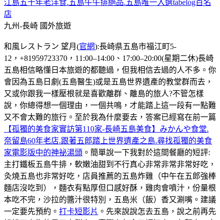
江島五十年老洋食.五島牛牛排絕品.五島唯一入選tabelog百名
店
九州-長崎
國外旅遊
和風レストラン 望月(
官網
):長崎県五島市福江町5-
12，+81959723370，11:00–14:00、17:00–20:00(星期二休)長崎
五島相信略懂日本旅遊的都聽過，但我相信去過的人不多。你
會因為五島日劇(五島醫生)或是五島世界遺產的教堂群而去，
又或你跟我一樣壓根就是喜歡離群、離島的旅人?不管怎樣
說，你總得想一個理由，一個共鳴，才能踏上這一段有一點難
又不會太難的旅行。至於我為什麼要去，答案已經寫在前一篇
【孤獨的美食家實訪第110家-長崎五島美食】みかんや食堂.
奈留島60年老店.跟著五郎踏上世界遺產之島.尋找孤獨的美食
家電影版中的神祕湯頭
。簡單說一下我對於這間餐廳的短評:
主打鐵板五島牛排，軟嫩油甜到不行真心非常非常非常好吃，
灸燒五島也非常好吃，店員推薦的五島炸雞（中午在五郎強棒
麵店沒吃到），麵衣有點厚但口感好酥，雞肉會噴汁，份量根
本吃不完，沙拉的醬汁很特別，五島米（飯）香又涮嘴。建議
一定要先預約。
打卡短影片
。先來說說怎去五島，說之前再先