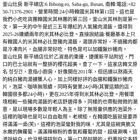
釜山灶房 新平總店:6 Bibong-ro, Saha-gu, Busan, 南韓:電話:+82
50-71376-2901，營業時間:24小時韓國米其林第11回，這也是
我們小虎吃貨團韓國米其林團的第三回，釜山米其林則是第一
次，第一天的中午是近三五年爆紅的人氣豬肉湯飯，還得到
2025-26連續兩年的米其林必比登。直接說結論:餐廳基本上只
有韓國人的米其林必比登豬肉湯飯，湯頭非常好，不過豬肉都
是冷凍肉片，血腸非常好吃，特色是可以加鐵盤炒豬肉。
釜山灶房 新平總店位於乙淑島的東邊，捷運新平站附近，門
口的巴士站就有一整排的櫻花超美。查了一下，這家店韓文原
名 정짓간，意指小廚房，好像開在2011年，但迅速以熬兩天
的純白豬肉湯擄獲人心，加上同樣好評的血腸和鐵盤炒豬肉
片，泡菜、咖啡無限續，同時有營業24小時(其實這類的店，
韓國很多都24小時)，更在2025年得到米其林必比登。用餐環
境相較一些豬肉湯飯的老店舒適得多，同樣的也帶點微微的潮
意，是以現場多數是年輕人為主。除了無限量供應的泡菜外，
這裡的咖啡也是可以自由取用。老規矩，在韓國吃飯就是要弄
得滿滿一桌(笑)，這裡的泡菜蠻對我的味，尤其是這碗爽脆又
水嫩的醃蘿蔔，滿滿辣椒粉的香氣和蘿蔔的甜，超級涮嘴。這
湯說純白，也沒覺得特別白，第一口是好喝的，但要說它多特