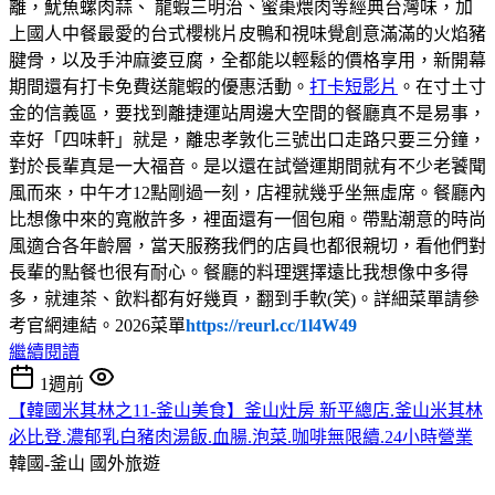
離，魷魚螺肉蒜、 龍蝦三明治、蜜棗煨肉等經典台灣味，加
上國人中餐最愛的台式櫻桃片皮鴨和視味覺創意滿滿的火焰豬
腱骨，以及手沖麻婆豆腐，全都能以輕鬆的價格享用，新開幕
期間還有打卡免費送龍蝦的優惠活動。
打卡短影片
。在寸土寸
金的信義區，要找到離捷運站周邊大空間的餐廳真不是易事，
幸好「四味軒」就是，離忠孝敦化三號出口走路只要三分鐘，
對於長輩真是一大福音。是以還在試營運期間就有不少老饕聞
風而來，中午才12點剛過一刻，店裡就幾乎坐無虛席。餐廳內
比想像中來的寬敝許多，裡面還有一個包廂。帶點潮意的時尚
風適合各年齡層，當天服務我們的店員也都很親切，看他們對
長輩的點餐也很有耐心。餐廳的料理選擇遠比我想像中多得
多，就連茶、飲料都有好幾頁，翻到手軟(笑)。詳細菜單請參
考官網連結。2026菜單
https://reurl.cc/1l4W49
繼續閱讀
1週前
【韓國米其林之11-釜山美食】釜山灶房 新平總店.釜山米其林
必比登.濃郁乳白豬肉湯飯.血腸.泡菜.咖啡無限續.24小時營業
韓國-釜山
國外旅遊