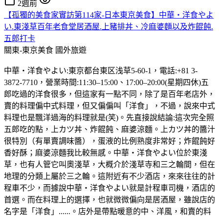
2週前
【孤獨的美食家實訪第114家-日本東京美食】中華・洋食やよ
い.東淺草百年老食堂居酒屋.上豬排丼、冷麻婆麵以及炸餛飩.
五郎打卡
關東-東京美食
國外旅遊
中華・洋食やよい:東京都台東区浅草5-60-1，電話:+81 3-
3872-7710，營業時間:11:30–15:00、17:00–20:00(星期四休)五
郎吃過的洋食很多，但這家有一點不同，除了是百年老店外，
賣的料理偏中式料理，但又偏偏叫「洋食」，不過，說來中式
料理也是飄洋過海的料理就是(笑)。先直接說結論:這次完全照
五郎吃的點，上カツ丼、炸餛飩、麻婆涼麵。上カツ丼的醬汁
很特別（有單賣調味醬），蛋液的比例熟度非常好；炸餛飩好
香好酥；麻婆涼麵我比較無感。中華・洋食やよい位於東淺
草，也有人管它叫奧淺草，大概介於淺草寺和三之輪間，但在
地理的分類上屬於三之輪。這附近有不少酒店，來來往往的計
程車不少，而據說中華・洋食やよい就是計程車司機，酒店的
首選。而在料理上的選擇，也就微微偏向是居酒屋，雖說店的
名字是「洋食」......。店外是帶點暖意的中、洋風，和賣的料