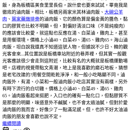
飯，身為板橋區美食里里長伯，說什麼也要來試試，畢竟我是
徹底的滷肉飯。相比，板橋另兩家米其林滷肉飯、
大碗公羊
肉
、
葉家藥燉排骨
的滷肉飯、它的顏色算是偏金黃的醬色，黏
口的膠質也比較不明顯。但，對偏好清淡口味（不是純瘦肉）
的應該會比較愛，就這點也反應在湯、白菜滷，雞肉上，甚至
是用餐環境。價格上小滷40、白菜49、湯65、雞肉65。海山滷
肉飯，坦白說我還真不知道這號人物，但據說不少日、韓的觀
光客會來...其位置說是板橋車站附近的巷弄裡，但其實一般觀
光客應該很少會走到這附近，比較有名的大概就是板橋運動場
吧。店裡的視覺帶點文青潮，地上是我喜歡的磨石地板，猜想
是老宅改建的?用餐空間乾乾淨淨，和一般小吃略顯不同。滷
肉飯外，有湯、小菜和一般滷肉飯小吃店其實沒有兩樣，另外
有時下流行的白切雞。價格上小滷40、白菜49、湯65、雞肉
65。滷肉飯看起來挺肥，入口也的確有一點化口，但黏膠質不
是那麼的明顯，味道意外不鹹膩，也不會太過油膩，但對於愛
滷肉飯的我而言，好像少了一點滿足感。但，也許不好太油滷
肉飯的朋友會喜歡也說不定。
繼續閱讀