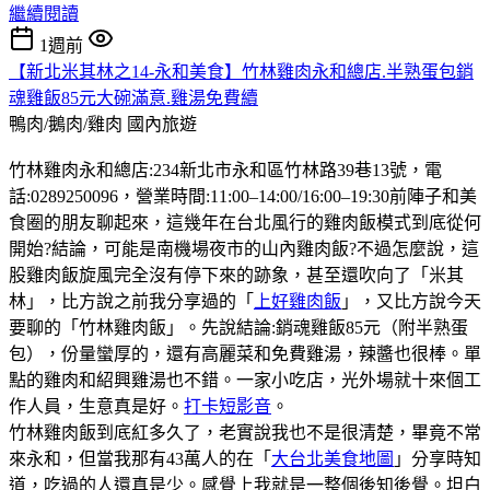
繼續閱讀
1週前
【新北米其林之14-永和美食】竹林雞肉永和總店.半熟蛋包銷
魂雞飯85元大碗滿意.雞湯免費續
鴨肉/鵝肉/雞肉
國內旅遊
竹林雞肉永和總店:234新北市永和區竹林路39巷13號，電
話:0289250096，營業時間:11:00–14:00/16:00–19:30前陣子和美
食圈的朋友聊起來，這幾年在台北風行的雞肉飯模式到底從何
開始?結論，可能是南機場夜市的山內雞肉飯?不過怎麼說，這
股雞肉飯旋風完全沒有停下來的跡象，甚至還吹向了「米其
林」，比方說之前我分享過的「
上好雞肉飯
」，又比方說今天
要聊的「竹林雞肉飯」。先說結論:銷魂雞飯85元（附半熟蛋
包），份量蠻厚的，還有高麗菜和免費雞湯，辣醬也很棒。單
點的雞肉和紹興雞湯也不錯。一家小吃店，光外場就十來個工
作人員，生意真是好。
打卡短影音
。
竹林雞肉飯到底紅多久了，老實說我也不是很清楚，畢竟不常
來永和，但當我那有43萬人的在「
大台北美食地圖
」分享時知
道，吃過的人還真是少。感覺上我就是一整個後知後覺。坦白