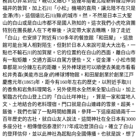
務真心非常到位，親切又細心。這幾年隨著北陸新幹線沿伸到
福井的敦賀，加上石川「小松」機場的直飛，讓北陸不在只是
金澤(市)，這個遠比石川(縣)的城市。然，不然是日本三大聖
山的白山或是白山市都不是國人熟知的。這次我們小虎吃貨團
特別在團長敝人在下考察後，決定帶大家去瞧瞧，除了走近
「白山」也安排了附近有150多年的餐旅館「和田屋」，這旅
館可能台灣人相對陌生，但對於日本人來說可是大大出名，一
點也不輸石川的加賀屋。它的位置約在白山的西面，離白山市
有一點矩離，交通方面以自駕方便些。又，從金澤、小松市開
車都是30分鐘左右的距離。另外棒球迷可以順便去美能市看看
松井秀喜(美能市出身)的棒球博物館。和田屋創業於創業江戸
慶應元年(1865)年，距今有160年左右的歷史，以附近手取川
的香魚和岩魚料理聞名，另外使用水全然來全聖山白山，加上
緊臨古代白山登上口的「白山比咩神社」，算是一家和當地人
文、土地結合的老料理宿。門口就是白山連峰的雪景。超美。
飯後，我們也留了一點時間給團員，參拜一下這座超過兩千一
百年歷史的古社，就白山友人說法，這間神社在全日本有3000
多座分社。相傳僧侶泰澄於717年成功登頂白山，確立了白山
的登拜信仰，並以此神社為起點向全國傳播。也就是說，想了