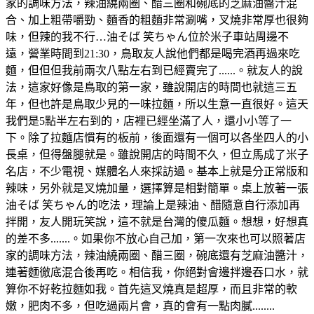
家的調味方法，辣油繞兩圈、醋三圈和碗底的芝麻油醬汁混
合、加上粗帶嚼勁、麵香的粗麵非常涮嘴，叉燒非常厚也很夠
味，但辣的我不行…油そば 笑ちゃん位於米子車站周邊不
遠，營業時間到21:30，鳥取友人說他們都是喝完酒再過來吃
麵，但但但我前兩次八點左右到已經賣完了......。就友人的說
法，這家好像是鳥取的第一家，雖說開店的時間也就這三五
年，但也許是鳥取少見的一味拉麵，所以生意一直很好。這天
我們是5點半左右到的，店裡已經坐滿了人，還小小等了一
下。除了拉麵店慣有的板前，後面還有一個可以各坐四人的小
長桌，但得盤腿就是。雖說開店的時間不久，但立馬成了米子
名店，不少電視、媒體名人來採訪過。基本上就是分正常版和
辣味，另外就是叉燒加量，選擇算是相對簡單。桌上放著一張
油そば 笑ちゃん的吃法，理論上是辣油、醋隨意自行添加再
拌開，友人開玩笑說，這不就是台灣的傻瓜麵。想想，好想真
的差不多.......。如果你不放心自己加，第一次來也可以照著店
家的調味方法，辣油繞兩圈、醋三圈，碗底還有芝麻油醬汁，
連著麵徹底混合後再吃。相信我，你絕對會邊拌邊吞口水，就
算你不好乾拉麵如我。首先這叉燒真是超厚，而且非常的軟
嫩，肥肉不多，但吃過兩片會，真的會有一點肉膩........