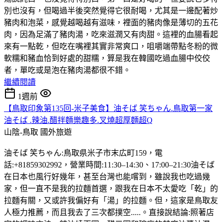
別也沒有，但喝過半後突然覺得它很耐喝，尤其是一邊配著炒
豬肉和泡菜，感覺越喝越有滋味，裡面的豬肉像是薄切的五花
肉，因為足滿了豬肉湯，吃來滋潤又有肉甜。這裡的血腸看起
來有一點乾，但吃在嘴裡其實非常爽口，咀嚼端帶點冬粉的微
軟糯和豬血恰到好處的甜糯，算是我在韓國吃過血腸中佼佼
者，單吃或是泡在豬肉湯都很不錯。
繼續閱讀
1週前
【鳥取印象第135回-米子美食】油そば 笑ちゃん.鳥取第一家
油そば .辣油.醋拌麵樂趣多.叉燒超厚麵超Q
山陰-鳥取
國外旅遊
油そば 笑ちゃん:鳥取県米子市末広町159，電
話:+81859302992，營業時間:11:30–14:30、17:00–21:30油そば
在日本也風行好幾年，甚至台灣也能嚐到，雖說我也吃過幾
家，但一直不是我的拉麵首選，跟我在日本不太愛吃「乾」的
拉麵有關，又或許我偏好有「湯」的拉麵。但，這家是鳥取友
人極力推薦，而且我去了三次都撲空.....。直接說結論:照著店