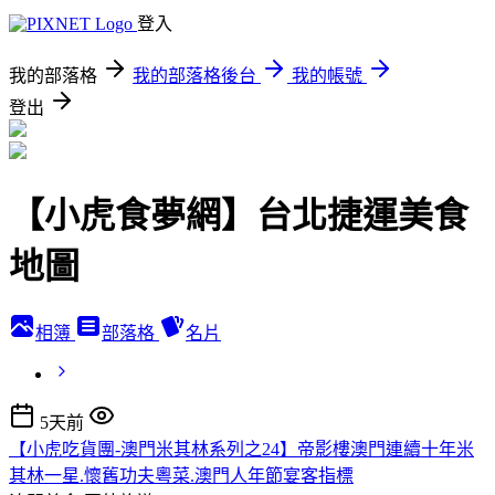
登入
我的部落格
我的部落格後台
我的帳號
登出
【小虎食夢網】台北捷運美食
地圖
相簿
部落格
名片
5天前
【小虎吃貨團-澳門米其林系列之24】帝影樓澳門連續十年米
其林一星.懷舊功夫粵菜.澳門人年節宴客指標