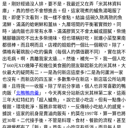
是，剛好經過沒人排，要不是，我最近又在弄「米其林資料
庫」，真的想也不會想進去。但，這家現煮的鱸魚湯喝服了
我，即便下次看到，我一樣不會點。結論:這碗久熬再熬的魚
湯鮮、滿滿的蛤蜊鮮和薑𢇃、九層塔間的平衡著實微妙。同
時，滷肉飯也非常有水準、滿滿膠質又不會太鹹或甜膩，柴燒
豬腳雖說吃不出太多柴燒味、但也堪稱好吃，就連小菜埾果南
都很棒。而且啊而且，店裡的姐姐們一個比一個親切。除了，
價格有著跳脫小吃的偏貴（每個人的價值觀不同），實在挑不
出毛病。啊，真離我家太遠…。然後，補充一下，我一個人吃
了660元XD幾陣子和幾位美食圈的朋友聊起新北的米其林，大
伙最大的疑問有二，一是為何新店這麼多?二是為何蘆洲一家
也沒有。而新店的四五家，多數集中在新店、新店區公所站周
邊，且待我一一收服。除了早前分享過，個人也非常喜歡的鴨
肉飯「
北鴨鴨肉羹
」，今天再來分站新店米其林第二家，這兩
三年大紅特紅的「超人鱸魚」。說它是小吃店，但有一點像小
餐館，環境乾淨、服務非常親切，一反傳統小吃給人的感覺。
據說，這家的前身是賣滷肉飯有，約莫在1997年，算一算也將
近30年。二代接手後，不管是料理、食材、餐飲的流程，甚至
在視覺都有了「新」意。首先，小吃店有低消，而且每人是