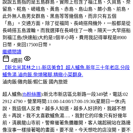
說說五島指的是五島群島，實際上包含了福江島、久賀島、奈
留島、椛島、嵯峨島、黃島、赤島、島山島、蕨小島、前島，
此外無人島男女群島、黑島等等幾個島，而非只有五個
「島」。交通方面，除了從福岡、長崎搭飛機外，一般都是從
長崎搭五島渡輪。而我選擇在長崎住了一晚，隔天一大早搭船
到福江島(快速船)大約是1個半小時，費用我記得單程是8900
日幣，來回17500日幣。
繼續閱讀
4週前
【新北米其林之11-新店美食】超人鱸魚.新年三十年老店.分段
鱸魚湯.滷肉飯.柴燒豬腳.精緻小菜翻身.
滷肉飯/雞肉飯/蝦仁飯
國內旅遊
超人鱸魚(
fb粉絲團
):新北市新店區北新路一段349號，電話:02
2912 4790，營業時間:11:00-14:00/17:00-19:30(星期日一休)先
說，我這個人反骨，越多人知道，越多人好評的，我越不想
去。再說，我不太喜歡鱸魚湯….，我對它的印象只有好幾年
前，清晨龍山寺前，警察催著魚攤離開，客人端起碗站在路邊
像沒事一樣接著喝的畫面。要不是，今天想吃的店沒開，要不