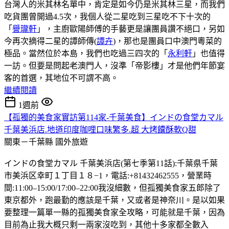
台灣人的米其林名單中，肯定是如今仍是米其林三星，而我們
吃貨團曾開過4.5次，我個人從二星吃到三星吃不下十次的
「
譽瓏軒
」，主廚歐陽師傅的手藝更是讓團員讚不絕口，另如
今再次摘得二星的譚師傳(
譚卉
)，那也是團員口中澳門粵菜的
極品。當然位於本島，我們也吃過三四次的「
永利軒
」也值得
一訪。但要是問起老澳門人，沒準「帝影樓」才是他們年節宴
客的首選，其地位不可謂不高。
繼續閱讀
1週前
【孤獨的美食家實訪第114家-千葉美食】インドの食堂カマル
千葉美浜店.地道印度咖哩口味繁多.超 大烤饢酥軟Q甜
關東－千葉縣
國外旅遊
インドの食堂カマル 千葉美浜店(第七季第11話):千葉県千葉
市美浜区幸町１丁目１８−1，電話:+81432462555，營業時
間:11:00–15:00/17:00–22:00我沒細數，但孤獨美食家五郎除了
東京都外，跑最勤的應該是千葉，又或者是神奈川。是以如果
要整理一篇單一縣的孤獨美食家全攻略，可能就是千葉，因為
目前為止我大概只剩一兩家沒吃到，其他十多家都全數入