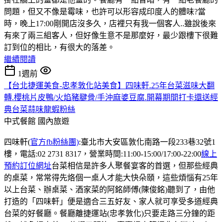
問題，但又不像是霉味，也許可以形容成印度人的體味?當
時，晚上17:00剛開店沒多久，店裡只有我一個客人..雖說後來
有來了兩三組客人，但好像生意不是那麼好，最少跟樓下很難
訂到位的相比，有很大的落差。
繼續閱讀
1週前
【台北捷運美食-忠孝敦化站美食】四味軒.25年台菜滋味大翻
轉.櫻桃片皮鴨/火焰豬腱骨/手沖麻婆豆腐.開幕期間打卡還送經
典台菜蒜味龍蝦粉絲
中式餐館
國內旅遊
四味軒(
官方fb粉絲團)
:臺北市大安區敦化南路一段233巷32號1
樓，電話:02 2731 8317，營業時間:11:00-15:00/17:00-22:00
線上
預約訂位網址
台菜相信是許多人聚餐宴客的首選，但那些經典
的桌菜，常常得先烙個一桌人才能大快朵頤，這些煩惱有25年
以上台菜、辦桌菜、酒家菜的阿銘師傅(陳俊銘)聽到了，由他
打造的「四味軒」便是適合三五好友、家人就可享受多道經典
台菜的好餐廳。餐廳離捷運站(忠孝敦化)只要走路三分鐘的距