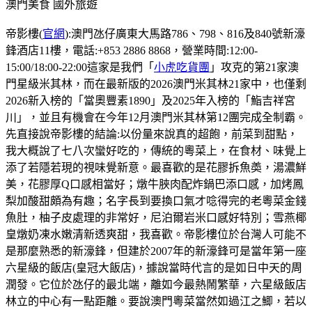
澳門美食
國外旅遊
帝影樓(
官網
):澳門氹仔廣東大馬路786、798、816及840號新濠
鋒酒店11樓，電話:+853 2886 8868，營業時間:12:00-
15:00/18:00-22:00這家是我們「
小虎吃貨團
」攻克的第21家澳
門星級米其林，而在最新版的2026澳門米其林21家中，也僅剩
2026新入榜的「當奧豐素1890」及2025年入榜的「鮨吉祥宮
川」，並且有機會在今年12月澳門米其林第12團完成全制霸。
先直接說帝影樓的結論:以份量來說真的超飽，前菜到甜點，
我大概說了七八次蠻好吃的，傳統的粵菜上，在食材、味覺上
添了若隱若現的視味覺新意。最喜歡的是花膠拆魚𡙡，湯濃鮮
美，花膠厚Q口感相當好；燉牛脥肉配炸鍋巴添口感，加烤鳳
梨加酸甜頗為有趣；名字長到要換口氣才唸得完的老粵菜金錢
魚肚，柚子皮處理的非常好，尼泊爾岩米口感好特別；雪燕椰
皇燉奶凍水嫩清新透爽甜，我喜歡。帝影樓位於台灣人可能不
是那麼熟悉的新濠鋒，但建於2007年的新濠鋒可是當年第一座
六星級的飯店(皇冠大飯店)，據說當時代言的是如日中天的周
潤發。它位於氹仔的最北端，離如今最熱鬧繁華，六星級飯店
林立的中心有一點距離。要說澳門粵菜當然如過江之鯽，若以