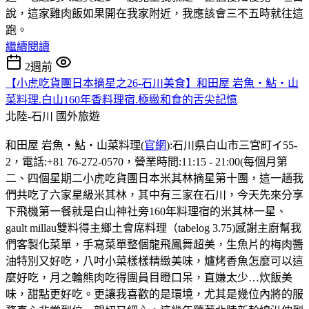
說，這家雞肉飯如果開在我家附近，我應該會三不五時就往這
跑。
繼續閱讀
2週前
【小虎吃貨團日本摘星之26-石川美食】和田屋 岩魚・鮎・山
菜料理.白山160年香料理宿.極緻和食的舌尖記憶
北陸-石川
國外旅遊
和田屋 岩魚・鮎・山菜料理(
官網
):石川県白山市三宮町イ55-
2，電話:+81 76-272-0570，營業時間:11:15 - 21:00(每個月第
二、四個星期二小虎吃貨團日本米其林摘星第十團，這一趟我
們共吃了六家星級米其林，其中有三家在石川，今天先來分享
下飛機第一餐就是白山神社旁160年料理宿的米其林一星、
gault millau雙料得主鄉土會席料理（tabelog 3.75)感謝主廚幫我
們客製化菜單，手寫菜單整個龍飛鳳舞超美，生魚片的梅肉醬
油特別又好吃，八吋小菜樣樣精緻美味，爐烤香魚怎麼可以這
麼好吃，月之輪熊肉吃得團員目瞪口呆，直嫌太少…炊飯美
味，甜點更好吃。更讓我喜歡的是環境，尤其是幾位內將的服