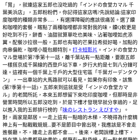
「胃」，就連這家五郎也沒吃過的「インドの食堂カマル 千
葉美浜店」，五郎粉粉們，你記得這家店嗎?先說結論:這家印
度咖哩的種類非常多…. ，有選擇障礙的應該很痛苦。選了饢
和咖哩的套餐，瞎點了兩種咖哩都非常對我的味，饢Q軟更是
好吃到不行，餅香、油甜就算單吃也美味、沾著咖哩如虎添
翼。配餐沙拉很一般，五郎也有喝的芒果拉希挺好喝，加點的
肉串偏乾，咖哩小籠包頗特別。
打卡短影片
。インドの食堂カ
マル登場於第7季第十一話，離千葉站有一點距離，要跟五郎
一樣搭京成千葉線的西登戶站下車，步行大約是七到八分鐘可
達。這裡有一個千葉上千戶的大型住宅區「千葉ガーデンタウ
ン」，一出車站的大馬路就可以看見。如果你有印象，該集
(第7季第十一話)，五郎來到這就是受「インドの食堂カマ
ル」的老闆所託，本來五郎想留下來吃印度咖哩，但那時是非
營業時間所以五郎沒吃到，於是下樓才發現早就分享過的，足
以進入我的五郎排行榜的「
味のレストラン えびすや
」。
對，兩家是鄰居。一走上這有一點暗的木梯，不曉得為什麼精
神上有一點戰戰競競...要不是節目中曾出現，我應該是不會走
進餐廳。不，連走上去都不會.....。後來，老闆說樓上樓下，
掛在牆上的畫都是他畫的。餐廳有一點昏暗，有一點老餐廳的