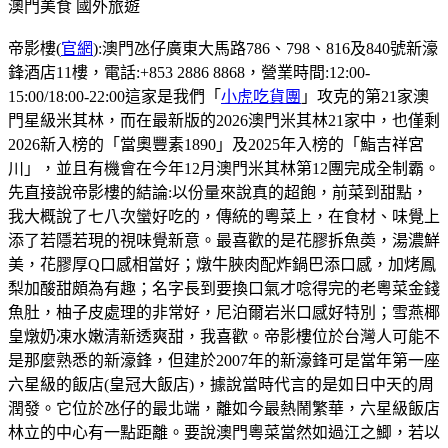
澳門美食
國外旅遊
帝影樓(
官網
):澳門氹仔廣東大馬路786、798、816及840號新濠
鋒酒店11樓，電話:+853 2886 8868，營業時間:12:00-
15:00/18:00-22:00這家是我們「
小虎吃貨團
」攻克的第21家澳
門星級米其林，而在最新版的2026澳門米其林21家中，也僅剩
2026新入榜的「當奧豐素1890」及2025年入榜的「鮨吉祥宮
川」，並且有機會在今年12月澳門米其林第12團完成全制霸。
先直接說帝影樓的結論:以份量來說真的超飽，前菜到甜點，
我大概說了七八次蠻好吃的，傳統的粵菜上，在食材、味覺上
添了若隱若現的視味覺新意。最喜歡的是花膠拆魚𡙡，湯濃鮮
美，花膠厚Q口感相當好；燉牛脥肉配炸鍋巴添口感，加烤鳳
梨加酸甜頗為有趣；名字長到要換口氣才唸得完的老粵菜金錢
魚肚，柚子皮處理的非常好，尼泊爾岩米口感好特別；雪燕椰
皇燉奶凍水嫩清新透爽甜，我喜歡。帝影樓位於台灣人可能不
是那麼熟悉的新濠鋒，但建於2007年的新濠鋒可是當年第一座
六星級的飯店(皇冠大飯店)，據說當時代言的是如日中天的周
潤發。它位於氹仔的最北端，離如今最熱鬧繁華，六星級飯店
林立的中心有一點距離。要說澳門粵菜當然如過江之鯽，若以