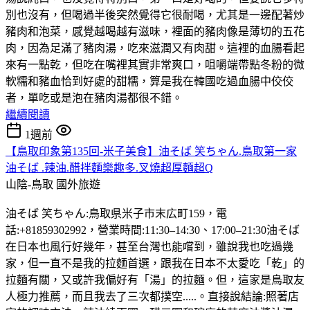
別也沒有，但喝過半後突然覺得它很耐喝，尤其是一邊配著炒
豬肉和泡菜，感覺越喝越有滋味，裡面的豬肉像是薄切的五花
肉，因為足滿了豬肉湯，吃來滋潤又有肉甜。這裡的血腸看起
來有一點乾，但吃在嘴裡其實非常爽口，咀嚼端帶點冬粉的微
軟糯和豬血恰到好處的甜糯，算是我在韓國吃過血腸中佼佼
者，單吃或是泡在豬肉湯都很不錯。
繼續閱讀
1週前
【鳥取印象第135回-米子美食】油そば 笑ちゃん.鳥取第一家
油そば .辣油.醋拌麵樂趣多.叉燒超厚麵超Q
山陰-鳥取
國外旅遊
油そば 笑ちゃん:鳥取県米子市末広町159，電
話:+81859302992，營業時間:11:30–14:30、17:00–21:30油そば
在日本也風行好幾年，甚至台灣也能嚐到，雖說我也吃過幾
家，但一直不是我的拉麵首選，跟我在日本不太愛吃「乾」的
拉麵有關，又或許我偏好有「湯」的拉麵。但，這家是鳥取友
人極力推薦，而且我去了三次都撲空.....。直接說結論:照著店