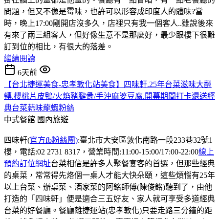
問題，但又不像是霉味，也許可以形容成印度人的體味?當
時，晚上17:00剛開店沒多久，店裡只有我一個客人..雖說後來
有來了兩三組客人，但好像生意不是那麼好，最少跟樓下很難
訂到位的相比，有很大的落差。
繼續閱讀
6天前
【台北捷運美食-忠孝敦化站美食】四味軒.25年台菜滋味大翻
轉.櫻桃片皮鴨/火焰豬腱骨/手沖麻婆豆腐.開幕期間打卡還送經
典台菜蒜味龍蝦粉絲
中式餐館
國內旅遊
四味軒(
官方fb粉絲團)
:臺北市大安區敦化南路一段233巷32號1
樓，電話:02 2731 8317，營業時間:11:00-15:00/17:00-22:00
線上
預約訂位網址
台菜相信是許多人聚餐宴客的首選，但那些經典
的桌菜，常常得先烙個一桌人才能大快朵頤，這些煩惱有25年
以上台菜、辦桌菜、酒家菜的阿銘師傅(陳俊銘)聽到了，由他
打造的「四味軒」便是適合三五好友、家人就可享受多道經典
台菜的好餐廳。餐廳離捷運站(忠孝敦化)只要走路三分鐘的距