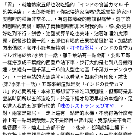
「胃」，就連這家五郎也沒吃過的「インドの食堂カマル 千
葉美浜店」，五郎粉粉們，你記得這家店嗎?先說結論:這家印
度咖哩的種類非常多…. ，有選擇障礙的應該很痛苦。選了饢
和咖哩的套餐，瞎點了兩種咖哩都非常對我的味，饢Q軟更是
好吃到不行，餅香、油甜就算單吃也美味、沾著咖哩如虎添
翼。配餐沙拉很一般，五郎也有喝的芒果拉希挺好喝，加點的
肉串偏乾，咖哩小籠包頗特別。
打卡短影片
。インドの食堂カ
マル登場於第7季第十一話，離千葉站有一點距離，要跟五郎
一樣搭京成千葉線的西登戶站下車，步行大約是七到八分鐘可
達。這裡有一個千葉上千戶的大型住宅區「千葉ガーデンタウ
ン」，一出車站的大馬路就可以看見。如果你有印象，該集
(第7季第十一話)，五郎來到這就是受「インドの食堂カマ
ル」的老闆所託，本來五郎想留下來吃印度咖哩，但那時是非
營業時間所以五郎沒吃到，於是下樓才發現早就分享過的，足
以進入我的五郎排行榜的「
味のレストラン えびすや
」。
對，兩家是鄰居。一走上這有一點暗的木梯，不曉得為什麼精
神上有一點戰戰競競...要不是節目中曾出現，我應該是不會走
進餐廳。不，連走上去都不會.....。後來，老闆說樓上樓下，
掛在牆上的畫都是他畫的。餐廳有一點昏暗，有一點老餐廳的