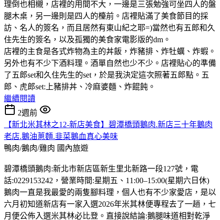
理倒也相櫬，店裡的用間不大，一邊是三張勉強可坐四人的盤
腿木桌，另一邊則是四人的檯前。店裡貼滿了美食節目的採
訪、名人的簽名，而且居然有東山紀之耶=)當然也有五郎和久
住先生的簽名，以及孤獨的美食家電影版的dm。
店裡的主食是各式炸物為主的丼飯，炸豬排、炸牡蠣、炸蝦。
另外也有不少下酒料理。酒單自然也少不少。店裡貼心的準備
了五郎set和久住先生的set，於是我決定這次照著五郎點。五
郎、虎郎set:上豬排丼、冷麻婆麵、炸餛飩。
繼續閱讀
2週前
【新北米其林之12-新店美食】碧潭橋頭鵝肉.新店三十年鵝肉
老店.鵝油蔥麵.韭菜鵝血真心美味
鴨肉/鵝肉/雞肉
國內旅遊
碧潭橋頭鵝肉:新北市新店區新生里北新路一段127號，電
話:0229153242，營業時間:星期五、11:00–15:00(星期六日休)
鵝肉一直是我最愛的兩隻腳料理，個人也有不少家愛店，是以
六月初知道新店有一家入選2026年米其林便專程去了一趟，七
月便公佈入選米其林必比登。直接說結論:鵝腿味道相對乾淨