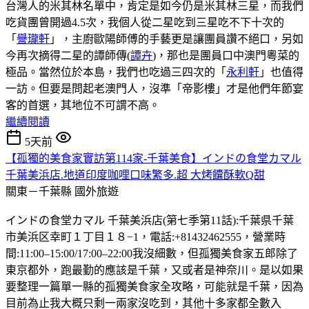
台灣人的米其林名單中，肯定是如今仍是米其林三星，而我們
吃貨團曾開過4.5次，我個人從二星吃到三星吃不下十次的
「
譽瓏軒
」，主廚歐陽師傅的手藝更是讓團員讚不絕口，另如
今再次摘得二星的譚師傳(
譚卉
)，那也是團員口中澳門粵菜的
極品。當然位於本島，我們也吃過三四次的「
永利軒
」也值得
一訪。但要是問起老澳門人，沒準「帝影樓」才是他們年節宴
客的首選，其地位不可謂不高。
繼續閱讀
5天前
【孤獨的美食家實訪第114家-千葉美食】インドの食堂カマル
千葉美浜店.地道印度咖哩口味繁多.超 大烤饢酥軟Q甜
關東－千葉縣
國外旅遊
インドの食堂カマル 千葉美浜店(第七季第11話):千葉県千葉
市美浜区幸町１丁目１８−1，電話:+81432462555，營業時
間:11:00–15:00/17:00–22:00我沒細數，但孤獨美食家五郎除了
東京都外，跑最勤的應該是千葉，又或者是神奈川。是以如果
要整理一篇單一縣的孤獨美食家全攻略，可能就是千葉，因為
目前為止我大概只剩一兩家沒吃到，其他十多家都全數入