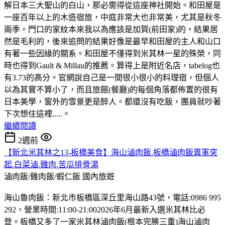
解日本三大聖山的白山，那必需得從這座神社開始。和田屋是
一座百年以上的木造宿旅，中庭非常大也非常美，尤其是秋冬
兩季。門口的家紋本來我以為應該是加賀(前田家)的，結果居
然是毛利的，後來追問的結果好像是最早和田屋的主人和山口
有著一些因緣的關系。和田屋不僅得到米其林一星的殊榮，同
時也得到Gault & Millau的推薦。算得上是附近名店，tabelog也
有3.73的高分。官網說自己是一間很小很小的料理宿，但個人
以為其實不算小了，而且旅館(餐廳)的每個角落都佈置的很有
日本美學，窗外的雪景更是醉人。都還沒有吃飯，團員就吵著
下次想住這裡.....。
繼續閱讀
2週前
【新北米其林之13-板橋美食】海山滷肉飯.板橋滷肉飯異軍突
起.白菜滷.雞肉.苦瓜排骨湯
滷肉飯/雞肉飯/蝦仁飯
國內旅遊
海山魯肉飯：新北市板橋區深丘里海山路43號，電話:0986 995
292，營業時間:11:00-21:002026年6月最新入選米其林比必
登。板橋又多了一家米其林滷肉飯(根本完勝三重)海山滷肉