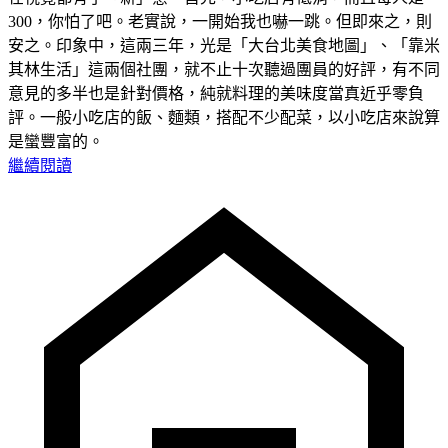
300，你怕了吧。老實說，一開始我也嚇一跳。但即來之，則
安之。印象中，這兩三年，光是「大台北美食地圖」、「靠米
其林生活」這兩個社團，就不止十次聽過團員的好評，有不同
意見的多半也是針對價格，純就料理的美味度當真近乎零負
評。一般小吃店的飯、麵類，搭配不少配菜，以小吃店來說算
是蠻豐富的。
繼續閱讀