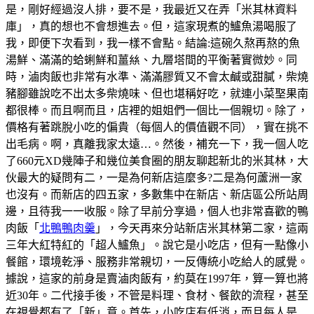
是，剛好經過沒人排，要不是，我最近又在弄「米其林資料
庫」，真的想也不會想進去。但，這家現煮的鱸魚湯喝服了
我，即便下次看到，我一樣不會點。結論:這碗久熬再熬的魚
湯鮮、滿滿的蛤蜊鮮和薑𢇃、九層塔間的平衡著實微妙。同
時，滷肉飯也非常有水準、滿滿膠質又不會太鹹或甜膩，柴燒
豬腳雖說吃不出太多柴燒味、但也堪稱好吃，就連小菜埾果南
都很棒。而且啊而且，店裡的姐姐們一個比一個親切。除了，
價格有著跳脫小吃的偏貴（每個人的價值觀不同），實在挑不
出毛病。啊，真離我家太遠…。然後，補充一下，我一個人吃
了660元XD幾陣子和幾位美食圈的朋友聊起新北的米其林，大
伙最大的疑問有二，一是為何新店這麼多?二是為何蘆洲一家
也沒有。而新店的四五家，多數集中在新店、新店區公所站周
邊，且待我一一收服。除了早前分享過，個人也非常喜歡的鴨
肉飯「
北鴨鴨肉羹
」，今天再來分站新店米其林第二家，這兩
三年大紅特紅的「超人鱸魚」。說它是小吃店，但有一點像小
餐館，環境乾淨、服務非常親切，一反傳統小吃給人的感覺。
據說，這家的前身是賣滷肉飯有，約莫在1997年，算一算也將
近30年。二代接手後，不管是料理、食材、餐飲的流程，甚至
在視覺都有了「新」意。首先，小吃店有低消，而且每人是