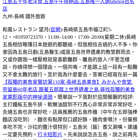
江島五十年老洋食.五島牛牛排絕品.五島唯一入選tabelog百名
店
九州-長崎
國外旅遊
和風レストラン 望月(
官網
):長崎県五島市福江町5-
12，+81959723370，11:00–14:00、17:00–20:00(星期二休)長崎
五島相信略懂日本旅遊的都聽過，但我相信去過的人不多。你
會因為五島日劇(五島醫生)或是五島世界遺產的教堂群而去，
又或你跟我一樣壓根就是喜歡離群、離島的旅人?不管怎樣
說，你總得想一個理由，一個共鳴，才能踏上這一段有一點難
又不會太難的旅行。至於我為什麼要去，答案已經寫在前一篇
【孤獨的美食家實訪第110家-長崎五島美食】みかんや食堂.
奈留島60年老店.跟著五郎踏上世界遺產之島.尋找孤獨的美食
家電影版中的神祕湯頭
。簡單說一下我對於這間餐廳的短評:
主打鐵板五島牛排，軟嫩油甜到不行真心非常非常非常好吃，
灸燒五島也非常好吃，店員推薦的五島炸雞（中午在五郎強棒
麵店沒吃到），麵衣有點厚但口感好酥，雞肉會噴汁，份量根
本吃不完，沙拉的醬汁很特別，五島米（飯）香又涮嘴。建議
一定要先預約。
打卡短影片
。先來說說怎去五島，說之前再先