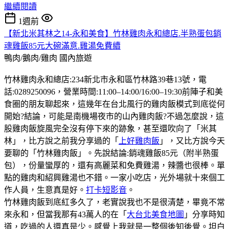
繼續閱讀
1週前
【新北米其林之14-永和美食】竹林雞肉永和總店.半熟蛋包銷
魂雞飯85元大碗滿意.雞湯免費續
鴨肉/鵝肉/雞肉
國內旅遊
竹林雞肉永和總店:234新北市永和區竹林路39巷13號，電
話:0289250096，營業時間:11:00–14:00/16:00–19:30前陣子和美
食圈的朋友聊起來，這幾年在台北風行的雞肉飯模式到底從何
開始?結論，可能是南機場夜市的山內雞肉飯?不過怎麼說，這
股雞肉飯旋風完全沒有停下來的跡象，甚至還吹向了「米其
林」，比方說之前我分享過的「
上好雞肉飯
」，又比方說今天
要聊的「竹林雞肉飯」。先說結論:銷魂雞飯85元（附半熟蛋
包），份量蠻厚的，還有高麗菜和免費雞湯，辣醬也很棒。單
點的雞肉和紹興雞湯也不錯。一家小吃店，光外場就十來個工
作人員，生意真是好。
打卡短影音
。
竹林雞肉飯到底紅多久了，老實說我也不是很清楚，畢竟不常
來永和，但當我那有43萬人的在「
大台北美食地圖
」分享時知
道，吃過的人還真是少。感覺上我就是一整個後知後覺。坦白