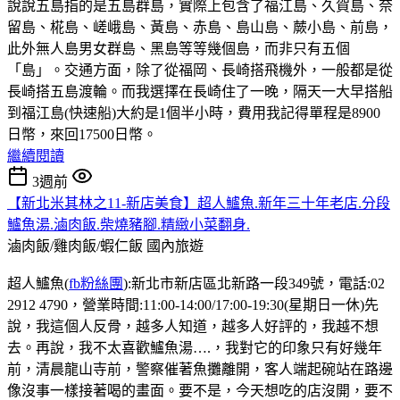
說說五島指的是五島群島，實際上包含了福江島、久賀島、奈
留島、椛島、嵯峨島、黃島、赤島、島山島、蕨小島、前島，
此外無人島男女群島、黑島等等幾個島，而非只有五個
「島」。交通方面，除了從福岡、長崎搭飛機外，一般都是從
長崎搭五島渡輪。而我選擇在長崎住了一晚，隔天一大早搭船
到福江島(快速船)大約是1個半小時，費用我記得單程是8900
日幣，來回17500日幣。
繼續閱讀
3週前
【新北米其林之11-新店美食】超人鱸魚.新年三十年老店.分段
鱸魚湯.滷肉飯.柴燒豬腳.精緻小菜翻身.
滷肉飯/雞肉飯/蝦仁飯
國內旅遊
超人鱸魚(
fb粉絲團
):新北市新店區北新路一段349號，電話:02
2912 4790，營業時間:11:00-14:00/17:00-19:30(星期日一休)先
說，我這個人反骨，越多人知道，越多人好評的，我越不想
去。再說，我不太喜歡鱸魚湯….，我對它的印象只有好幾年
前，清晨龍山寺前，警察催著魚攤離開，客人端起碗站在路邊
像沒事一樣接著喝的畫面。要不是，今天想吃的店沒開，要不