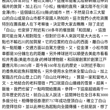
務真心非常到位，親切又細心。這幾年隨著北陸新幹線沿伸到
福井的敦賀，加上石川「小松」機場的直飛，讓北陸不在只是
金澤(市)，這個遠比石川(縣)的城市。然，不然是日本三大聖
山的白山或是白山市都不是國人熟知的。這次我們小虎吃貨團
特別在團長敝人在下考察後，決定帶大家去瞧瞧，除了走近
「白山」也安排了附近有150多年的餐旅館「和田屋」，這旅
館可能台灣人相對陌生，但對於日本人來說可是大大出名，一
點也不輸石川的加賀屋。它的位置約在白山的西面，離白山市
有一點矩離，交通方面以自駕方便些。又，從金澤、小松市開
車都是30分鐘左右的距離。另外棒球迷可以順便去美能市看看
松井秀喜(美能市出身)的棒球博物館。和田屋創業於創業江戸
慶應元年(1865)年，距今有160年左右的歷史，以附近手取川
的香魚和岩魚料理聞名，另外使用水全然來全聖山白山，加上
緊臨古代白山登上口的「白山比咩神社」，算是一家和當地人
文、土地結合的老料理宿。門口就是白山連峰的雪景。超美。
飯後，我們也留了一點時間給團員，參拜一下這座超過兩千一
百年歷史的古社，就白山友人說法，這間神社在全日本有3000
多座分社。相傳僧侶泰澄於717年成功登頂白山，確立了白山
的登拜信仰，並以此神社為起點向全國傳播。也就是說，想了