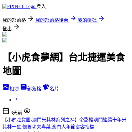
登入
我的部落格
我的部落格後台
我的帳號
登出
【小虎食夢網】台北捷運美食
地圖
相簿
部落格
名片
3天前
【小虎吃貨團-澳門米其林系列之24】帝影樓澳門連續十年米
其林一星.懷舊功夫粵菜.澳門人年節宴客指標