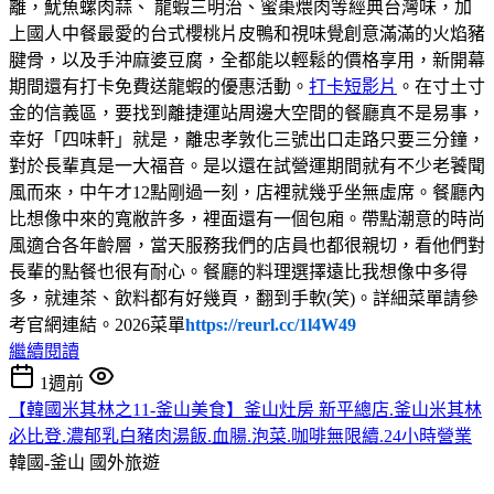
離，魷魚螺肉蒜、 龍蝦三明治、蜜棗煨肉等經典台灣味，加
上國人中餐最愛的台式櫻桃片皮鴨和視味覺創意滿滿的火焰豬
腱骨，以及手沖麻婆豆腐，全都能以輕鬆的價格享用，新開幕
期間還有打卡免費送龍蝦的優惠活動。
打卡短影片
。在寸土寸
金的信義區，要找到離捷運站周邊大空間的餐廳真不是易事，
幸好「四味軒」就是，離忠孝敦化三號出口走路只要三分鐘，
對於長輩真是一大福音。是以還在試營運期間就有不少老饕聞
風而來，中午才12點剛過一刻，店裡就幾乎坐無虛席。餐廳內
比想像中來的寬敝許多，裡面還有一個包廂。帶點潮意的時尚
風適合各年齡層，當天服務我們的店員也都很親切，看他們對
長輩的點餐也很有耐心。餐廳的料理選擇遠比我想像中多得
多，就連茶、飲料都有好幾頁，翻到手軟(笑)。詳細菜單請參
考官網連結。2026菜單
https://reurl.cc/1l4W49
繼續閱讀
1週前
【韓國米其林之11-釜山美食】釜山灶房 新平總店.釜山米其林
必比登.濃郁乳白豬肉湯飯.血腸.泡菜.咖啡無限續.24小時營業
韓國-釜山
國外旅遊