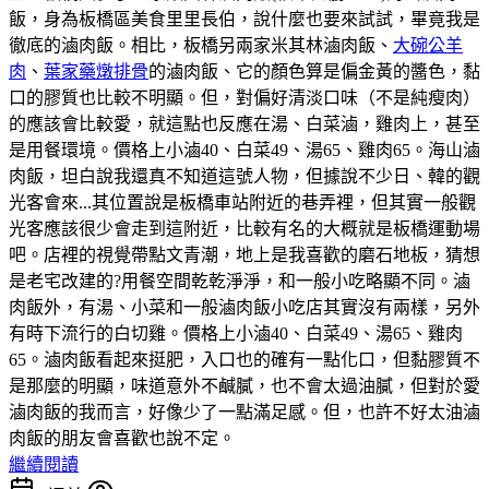
飯，身為板橋區美食里里長伯，說什麼也要來試試，畢竟我是
徹底的滷肉飯。相比，板橋另兩家米其林滷肉飯、
大碗公羊
肉
、
葉家藥燉排骨
的滷肉飯、它的顏色算是偏金黃的醬色，黏
口的膠質也比較不明顯。但，對偏好清淡口味（不是純瘦肉）
的應該會比較愛，就這點也反應在湯、白菜滷，雞肉上，甚至
是用餐環境。價格上小滷40、白菜49、湯65、雞肉65。海山滷
肉飯，坦白說我還真不知道這號人物，但據說不少日、韓的觀
光客會來...其位置說是板橋車站附近的巷弄裡，但其實一般觀
光客應該很少會走到這附近，比較有名的大概就是板橋運動場
吧。店裡的視覺帶點文青潮，地上是我喜歡的磨石地板，猜想
是老宅改建的?用餐空間乾乾淨淨，和一般小吃略顯不同。滷
肉飯外，有湯、小菜和一般滷肉飯小吃店其實沒有兩樣，另外
有時下流行的白切雞。價格上小滷40、白菜49、湯65、雞肉
65。滷肉飯看起來挺肥，入口也的確有一點化口，但黏膠質不
是那麼的明顯，味道意外不鹹膩，也不會太過油膩，但對於愛
滷肉飯的我而言，好像少了一點滿足感。但，也許不好太油滷
肉飯的朋友會喜歡也說不定。
繼續閱讀