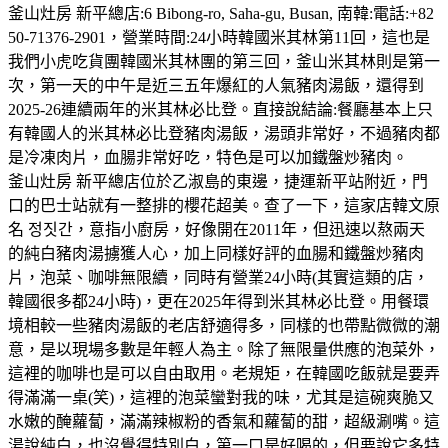
釜山灶房 新平總店:6 Bibong-ro, Saha-gu, Busan, 南韓:電話:+82
50-71376-2901，營業時間:24小時韓國米其林第11回，這也是
我們小虎吃貨團韓國米其林團的第三回，釜山米其林則是第一
次，第一天的中午是近三五年爆紅的人氣豬肉湯飯，還得到
2025-26連續兩年的米其林必比登。直接說結論:餐廳基本上只
有韓國人的米其林必比登豬肉湯飯，湯頭非常好，不過豬肉都
是冷凍肉片，血腸非常好吃，特色是可以加鐵盤炒豬肉。
釜山灶房 新平總店位於乙淑島的東邊，捷運新平站附近，門
口的巴士站就有一整排的櫻花超美。查了一下，這家店韓文原
名 정짓간，意指小廚房，好像開在2011年，但迅速以熬兩天
的純白豬肉湯擄獲人心，加上同樣好評的血腸和鐵盤炒豬肉
片，泡菜、咖啡無限續，同時有營業24小時(其實這類的店，
韓國很多都24小時)，更在2025年得到米其林必比登。用餐環
境相較一些豬肉湯飯的老店舒適得多，同樣的也帶點微微的潮
意，是以現場多數是年輕人為主。除了無限量供應的泡菜外，
這裡的咖啡也是可以自由取用。老規矩，在韓國吃飯就是要弄
得滿滿一桌(笑)，這裡的泡菜蠻對我的味，尤其是這碗爽脆又
水嫩的醃蘿蔔，滿滿辣椒粉的香氣和蘿蔔的甜，超級涮嘴。這
湯說純白，也沒覺得特別白，第一口是好喝的，但要說它多特