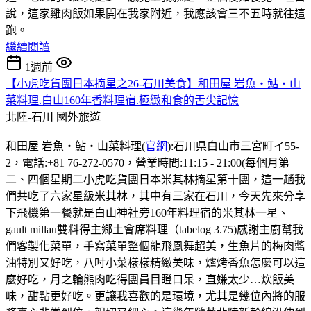
說，這家雞肉飯如果開在我家附近，我應該會三不五時就往這
跑。
繼續閱讀
1週前
【小虎吃貨團日本摘星之26-石川美食】和田屋 岩魚・鮎・山
菜料理.白山160年香料理宿.極緻和食的舌尖記憶
北陸-石川
國外旅遊
和田屋 岩魚・鮎・山菜料理(
官網
):石川県白山市三宮町イ55-
2，電話:+81 76-272-0570，營業時間:11:15 - 21:00(每個月第
二、四個星期二小虎吃貨團日本米其林摘星第十團，這一趟我
們共吃了六家星級米其林，其中有三家在石川，今天先來分享
下飛機第一餐就是白山神社旁160年料理宿的米其林一星、
gault millau雙料得主鄉土會席料理（tabelog 3.75)感謝主廚幫我
們客製化菜單，手寫菜單整個龍飛鳳舞超美，生魚片的梅肉醬
油特別又好吃，八吋小菜樣樣精緻美味，爐烤香魚怎麼可以這
麼好吃，月之輪熊肉吃得團員目瞪口呆，直嫌太少…炊飯美
味，甜點更好吃。更讓我喜歡的是環境，尤其是幾位內將的服