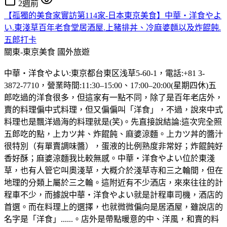
2週前
【孤獨的美食家實訪第114家-日本東京美食】中華・洋食やよ
い.東淺草百年老食堂居酒屋.上豬排丼、冷麻婆麵以及炸餛飩.
五郎打卡
關東-東京美食
國外旅遊
中華・洋食やよい:東京都台東区浅草5-60-1，電話:+81 3-
3872-7710，營業時間:11:30–15:00、17:00–20:00(星期四休)五
郎吃過的洋食很多，但這家有一點不同，除了是百年老店外，
賣的料理偏中式料理，但又偏偏叫「洋食」，不過，說來中式
料理也是飄洋過海的料理就是(笑)。先直接說結論:這次完全照
五郎吃的點，上カツ丼、炸餛飩、麻婆涼麵。上カツ丼的醬汁
很特別（有單賣調味醬），蛋液的比例熟度非常好；炸餛飩好
香好酥；麻婆涼麵我比較無感。中華・洋食やよい位於東淺
草，也有人管它叫奧淺草，大概介於淺草寺和三之輪間，但在
地理的分類上屬於三之輪。這附近有不少酒店，來來往往的計
程車不少，而據說中華・洋食やよい就是計程車司機，酒店的
首選。而在料理上的選擇，也就微微偏向是居酒屋，雖說店的
名字是「洋食」......。店外是帶點暖意的中、洋風，和賣的料