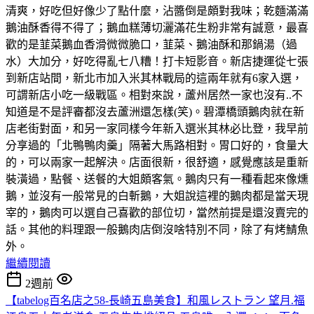
清爽，好吃但好像少了點什麼，沾醬倒是頗對我味；乾麵滿滿
鵝油酥香得不得了；鵝血糕薄切灑滿花生粉非常有誠意，最喜
歡的是韮菜鵝血香滑微微脆口，韮菜、鵝油酥和那鍋湯（過
水）大加分，好吃得亂七八糟！打卡短影音。新店捷運從七張
到新店站間，新北市加入米其林戰局的這兩年就有6家入選，
可謂新店小吃一級戰區。相對來說，蘆州居然一家也沒有..不
知道是不是評審都沒去蘆洲還怎樣(笑)。碧潭橋頭鵝肉就在新
店老街對面，和另一家同樣今年新入選米其林必比登，我早前
分享過的「北鴨鴨肉羹」隔著大馬路相對。胃口好的，食量大
的，可以兩家一起解決。店面很新，很舒適，感覺應該是重新
裝潢過，點餐、送餐的大姐頗客氣。鵝肉只有一種看起來像燻
鵝，並沒有一般常見的白斬鵝，大姐說這裡的鵝肉都是當天現
宰的，鵝肉可以選自己喜歡的部位切，當然前提是還沒賣完的
話。其他的料理跟一般鵝肉店倒沒啥特別不同，除了有烤鯖魚
外。
繼續閱讀
2週前
【tabelog百名店之58-長崎五島美食】和風レストラン 望月.福