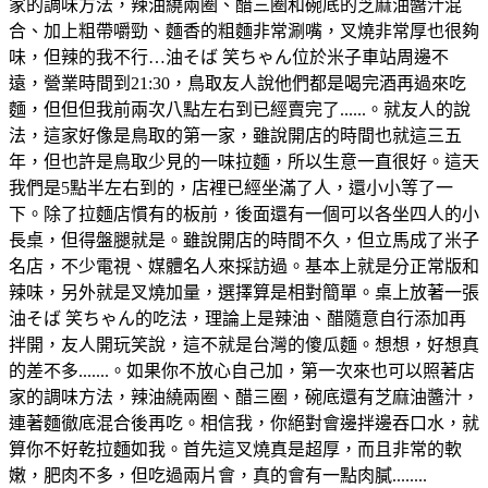
家的調味方法，辣油繞兩圈、醋三圈和碗底的芝麻油醬汁混
合、加上粗帶嚼勁、麵香的粗麵非常涮嘴，叉燒非常厚也很夠
味，但辣的我不行…油そば 笑ちゃん位於米子車站周邊不
遠，營業時間到21:30，鳥取友人說他們都是喝完酒再過來吃
麵，但但但我前兩次八點左右到已經賣完了......。就友人的說
法，這家好像是鳥取的第一家，雖說開店的時間也就這三五
年，但也許是鳥取少見的一味拉麵，所以生意一直很好。這天
我們是5點半左右到的，店裡已經坐滿了人，還小小等了一
下。除了拉麵店慣有的板前，後面還有一個可以各坐四人的小
長桌，但得盤腿就是。雖說開店的時間不久，但立馬成了米子
名店，不少電視、媒體名人來採訪過。基本上就是分正常版和
辣味，另外就是叉燒加量，選擇算是相對簡單。桌上放著一張
油そば 笑ちゃん的吃法，理論上是辣油、醋隨意自行添加再
拌開，友人開玩笑說，這不就是台灣的傻瓜麵。想想，好想真
的差不多.......。如果你不放心自己加，第一次來也可以照著店
家的調味方法，辣油繞兩圈、醋三圈，碗底還有芝麻油醬汁，
連著麵徹底混合後再吃。相信我，你絕對會邊拌邊吞口水，就
算你不好乾拉麵如我。首先這叉燒真是超厚，而且非常的軟
嫩，肥肉不多，但吃過兩片會，真的會有一點肉膩........