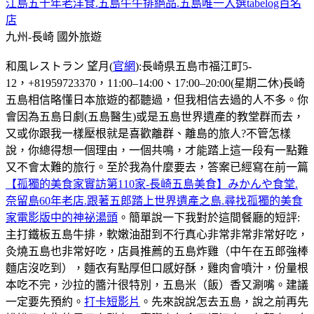
江島五十年老洋食.五島牛牛排絕品.五島唯一入選tabelog百名
店
九州-長崎
國外旅遊
和風レストラン 望月(
官網
):長崎県五島市福江町5-
12，+81959723370，11:00–14:00、17:00–20:00(星期二休)長崎
五島相信略懂日本旅遊的都聽過，但我相信去過的人不多。你
會因為五島日劇(五島醫生)或是五島世界遺產的教堂群而去，
又或你跟我一樣壓根就是喜歡離群、離島的旅人?不管怎樣
說，你總得想一個理由，一個共鳴，才能踏上這一段有一點難
又不會太難的旅行。至於我為什麼要去，答案已經寫在前一篇
【孤獨的美食家實訪第110家-長崎五島美食】みかんや食堂.
奈留島60年老店.跟著五郎踏上世界遺產之島.尋找孤獨的美食
家電影版中的神祕湯頭
。簡單說一下我對於這間餐廳的短評:
主打鐵板五島牛排，軟嫩油甜到不行真心非常非常非常好吃，
灸燒五島也非常好吃，店員推薦的五島炸雞（中午在五郎強棒
麵店沒吃到），麵衣有點厚但口感好酥，雞肉會噴汁，份量根
本吃不完，沙拉的醬汁很特別，五島米（飯）香又涮嘴。建議
一定要先預約。
打卡短影片
。先來說說怎去五島，說之前再先