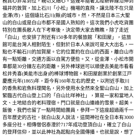
務真心非常到位，親切又細心。這幾年隨著北陸新幹線沿伸到
福井的敦賀，加上石川「小松」機場的直飛，讓北陸不在只是
金澤(市)，這個遠比石川(縣)的城市。然，不然是日本三大聖
山的白山或是白山市都不是國人熟知的。這次我們小虎吃貨團
特別在團長敝人在下考察後，決定帶大家去瞧瞧，除了走近
「白山」也安排了附近有150多年的餐旅館「和田屋」，這旅
館可能台灣人相對陌生，但對於日本人來說可是大大出名，一
點也不輸石川的加賀屋。它的位置約在白山的西面，離白山市
有一點矩離，交通方面以自駕方便些。又，從金澤、小松市開
車都是30分鐘左右的距離。另外棒球迷可以順便去美能市看看
松井秀喜(美能市出身)的棒球博物館。和田屋創業於創業江戸
慶應元年(1865)年，距今有160年左右的歷史，以附近手取川
的香魚和岩魚料理聞名，另外使用水全然來全聖山白山，加上
緊臨古代白山登上口的「白山比咩神社」，算是一家和當地人
文、土地結合的老料理宿。門口就是白山連峰的雪景。超美。
飯後，我們也留了一點時間給團員，參拜一下這座超過兩千一
百年歷史的古社，就白山友人說法，這間神社在全日本有3000
多座分社。相傳僧侶泰澄於717年成功登頂白山，確立了白山
的登拜信仰，並以此神社為起點向全國傳播。也就是說，想了