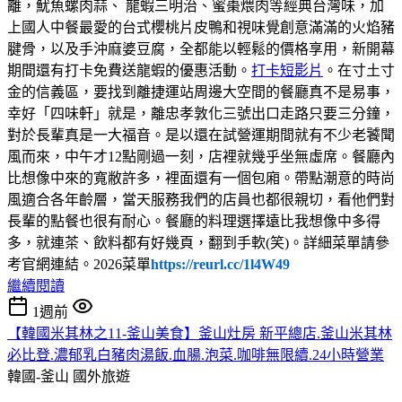
離，魷魚螺肉蒜、 龍蝦三明治、蜜棗煨肉等經典台灣味，加
上國人中餐最愛的台式櫻桃片皮鴨和視味覺創意滿滿的火焰豬
腱骨，以及手沖麻婆豆腐，全都能以輕鬆的價格享用，新開幕
期間還有打卡免費送龍蝦的優惠活動。
打卡短影片
。在寸土寸
金的信義區，要找到離捷運站周邊大空間的餐廳真不是易事，
幸好「四味軒」就是，離忠孝敦化三號出口走路只要三分鐘，
對於長輩真是一大福音。是以還在試營運期間就有不少老饕聞
風而來，中午才12點剛過一刻，店裡就幾乎坐無虛席。餐廳內
比想像中來的寬敝許多，裡面還有一個包廂。帶點潮意的時尚
風適合各年齡層，當天服務我們的店員也都很親切，看他們對
長輩的點餐也很有耐心。餐廳的料理選擇遠比我想像中多得
多，就連茶、飲料都有好幾頁，翻到手軟(笑)。詳細菜單請參
考官網連結。2026菜單
https://reurl.cc/1l4W49
繼續閱讀
1週前
【韓國米其林之11-釜山美食】釜山灶房 新平總店.釜山米其林
必比登.濃郁乳白豬肉湯飯.血腸.泡菜.咖啡無限續.24小時營業
韓國-釜山
國外旅遊