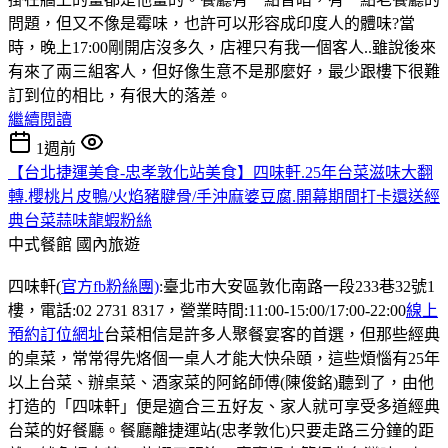
問題，但又不像是霉味，也許可以形容成印度人的體味?當
時，晚上17:00剛開店沒多久，店裡只有我一個客人..雖說後來
有來了兩三組客人，但好像生意不是那麼好，最少跟樓下很難
訂到位的相比，有很大的落差。
繼續閱讀
1週前
【台北捷運美食-忠孝敦化站美食】四味軒.25年台菜滋味大翻
轉.櫻桃片皮鴨/火焰豬腱骨/手沖麻婆豆腐.開幕期間打卡還送經
典台菜蒜味龍蝦粉絲
中式餐館
國內旅遊
四味軒(
官方fb粉絲團)
:臺北市大安區敦化南路一段233巷32號1
樓，電話:02 2731 8317，營業時間:11:00-15:00/17:00-22:00
線上
預約訂位網址
台菜相信是許多人聚餐宴客的首選，但那些經典
的桌菜，常常得先烙個一桌人才能大快朵頤，這些煩惱有25年
以上台菜、辦桌菜、酒家菜的阿銘師傅(陳俊銘)聽到了，由他
打造的「四味軒」便是適合三五好友、家人就可享受多道經典
台菜的好餐廳。餐廳離捷運站(忠孝敦化)只要走路三分鐘的距