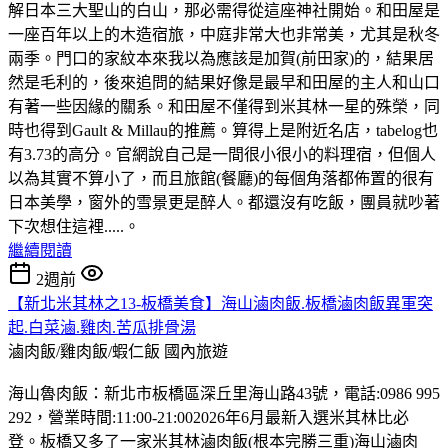
解日本三大聖山的白山，那必需得從這座神社開始。和田屋是
一座百年以上的木造宿旅，中庭非常大也非常美，尤其是秋冬
兩季。門口的家紋本來我以為應該是加賀(前田家)的，結果居
然是毛利的，後來追問的結果好像是最早和田屋的主人和山口
有著一些因緣的關系。和田屋不僅得到米其林一星的殊榮，同
時也得到Gault & Millau的推薦。算得上是附近名店，tabelog也
有3.73的高分。官網說自己是一間很小很小的料理宿，但個人
以為其實不算小了，而且旅館(餐廳)的每個角落都佈置的很有
日本美學，窗外的雪景更是醉人。都還沒有吃飯，團員就吵著
下次想住這裡.....。
繼續閱讀
2週前
【新北米其林之13-板橋美食】海山滷肉飯.板橋滷肉飯異軍突
起.白菜滷.雞肉.苦瓜排骨湯
滷肉飯/雞肉飯/蝦仁飯
國內旅遊
海山魯肉飯：新北市板橋區深丘里海山路43號，電話:0986 995
292，營業時間:11:00-21:002026年6月最新入選米其林比必
登。板橋又多了一家米其林滷肉飯(根本完勝三重)海山滷肉