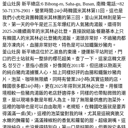
釜山灶房 新平總店:6 Bibong-ro, Saha-gu, Busan, 南韓:電話:+82
50-71376-2901，營業時間:24小時韓國米其林第11回，這也是
我們小虎吃貨團韓國米其林團的第三回，釜山米其林則是第一
次，第一天的中午是近三五年爆紅的人氣豬肉湯飯，還得到
2025-26連續兩年的米其林必比登。直接說結論:餐廳基本上只
有韓國人的米其林必比登豬肉湯飯，湯頭非常好，不過豬肉都
是冷凍肉片，血腸非常好吃，特色是可以加鐵盤炒豬肉。
釜山灶房 新平總店位於乙淑島的東邊，捷運新平站附近，門
口的巴士站就有一整排的櫻花超美。查了一下，這家店韓文原
名 정짓간，意指小廚房，好像開在2011年，但迅速以熬兩天
的純白豬肉湯擄獲人心，加上同樣好評的血腸和鐵盤炒豬肉
片，泡菜、咖啡無限續，同時有營業24小時(其實這類的店，
韓國很多都24小時)，更在2025年得到米其林必比登。用餐環
境相較一些豬肉湯飯的老店舒適得多，同樣的也帶點微微的潮
意，是以現場多數是年輕人為主。除了無限量供應的泡菜外，
這裡的咖啡也是可以自由取用。老規矩，在韓國吃飯就是要弄
得滿滿一桌(笑)，這裡的泡菜蠻對我的味，尤其是這碗爽脆又
水嫩的醃蘿蔔，滿滿辣椒粉的香氣和蘿蔔的甜，超級涮嘴。這
湯說純白，也沒覺得特別白，第一口是好喝的，但要說它多特