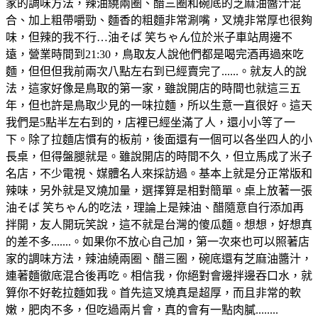
家的調味方法，辣油繞兩圈、醋三圈和碗底的芝麻油醬汁混
合、加上粗帶嚼勁、麵香的粗麵非常涮嘴，叉燒非常厚也很夠
味，但辣的我不行…油そば 笑ちゃん位於米子車站周邊不
遠，營業時間到21:30，鳥取友人說他們都是喝完酒再過來吃
麵，但但但我前兩次八點左右到已經賣完了......。就友人的說
法，這家好像是鳥取的第一家，雖說開店的時間也就這三五
年，但也許是鳥取少見的一味拉麵，所以生意一直很好。這天
我們是5點半左右到的，店裡已經坐滿了人，還小小等了一
下。除了拉麵店慣有的板前，後面還有一個可以各坐四人的小
長桌，但得盤腿就是。雖說開店的時間不久，但立馬成了米子
名店，不少電視、媒體名人來採訪過。基本上就是分正常版和
辣味，另外就是叉燒加量，選擇算是相對簡單。桌上放著一張
油そば 笑ちゃん的吃法，理論上是辣油、醋隨意自行添加再
拌開，友人開玩笑說，這不就是台灣的傻瓜麵。想想，好想真
的差不多.......。如果你不放心自己加，第一次來也可以照著店
家的調味方法，辣油繞兩圈、醋三圈，碗底還有芝麻油醬汁，
連著麵徹底混合後再吃。相信我，你絕對會邊拌邊吞口水，就
算你不好乾拉麵如我。首先這叉燒真是超厚，而且非常的軟
嫩，肥肉不多，但吃過兩片會，真的會有一點肉膩........