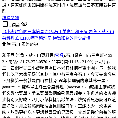
說，這家雞肉飯如果開在我家附近，我應該會三不五時就往這
跑。
繼續閱讀
2週前
【小虎吃貨團日本摘星之26-石川美食】和田屋 岩魚・鮎・山
菜料理.白山160年香料理宿.極緻和食的舌尖記憶
北陸-石川
國外旅遊
和田屋 岩魚・鮎・山菜料理(
官網
):石川県白山市三宮町イ55-
2，電話:+81 76-272-0570，營業時間:11:15 - 21:00(每個月第
二、四個星期二小虎吃貨團日本米其林摘星第十團，這一趟我
們共吃了六家星級米其林，其中有三家在石川，今天先來分享
下飛機第一餐就是白山神社旁160年料理宿的米其林一星、
gault millau雙料得主鄉土會席料理（tabelog 3.75)感謝主廚幫我
們客製化菜單，手寫菜單整個龍飛鳳舞超美，生魚片的梅肉醬
油特別又好吃，八吋小菜樣樣精緻美味，爐烤香魚怎麼可以這
麼好吃，月之輪熊肉吃得團員目瞪口呆，直嫌太少…炊飯美
味，甜點更好吃。更讓我喜歡的是環境，尤其是幾位內將的服