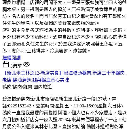
理倒也相櫬，店裡的用間不大，一邊是三張勉強可坐四人的盤
腿木桌，另一邊則是四人的檯前。店裡貼滿了美食節目的採
訪、名人的簽名，而且居然有東山紀之耶=)當然也有五郎和久
住先生的簽名，以及孤獨的美食家電影版的dm。
店裡的主食是各式炸物為主的丼飯，炸豬排、炸牡蠣、炸蝦。
另外也有不少下酒料理。酒單自然也少不少。店裡貼心的準備
了五郎set和久住先生的set，於是我決定這次照著五郎點。五
郎、虎郎set:上豬排丼、冷麻婆麵、炸餛飩。
繼續閱讀
3週前
【新北米其林之12-新店美食】碧潭橋頭鵝肉.新店三十年鵝肉
老店.鵝油蔥麵.韭菜鵝血真心美味
鴨肉/鵝肉/雞肉
國內旅遊
碧潭橋頭鵝肉:新北市新店區新生里北新路一段127號，電
話:0229153242，營業時間:星期五、11:00–15:00(星期六日休)
鵝肉一直是我最愛的兩隻腳料理，個人也有不少家愛店，是以
六月初知道新店有一家入選2026年米其林便專程去了一趟，七
月便公佈入選米其林必比登。直接說結論:鵝腿味道相對乾淨