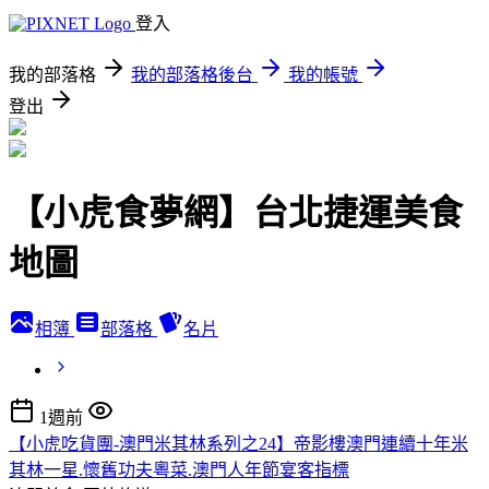
登入
我的部落格
我的部落格後台
我的帳號
登出
【小虎食夢網】台北捷運美食
地圖
相簿
部落格
名片
1週前
【小虎吃貨團-澳門米其林系列之24】帝影樓澳門連續十年米
其林一星.懷舊功夫粵菜.澳門人年節宴客指標