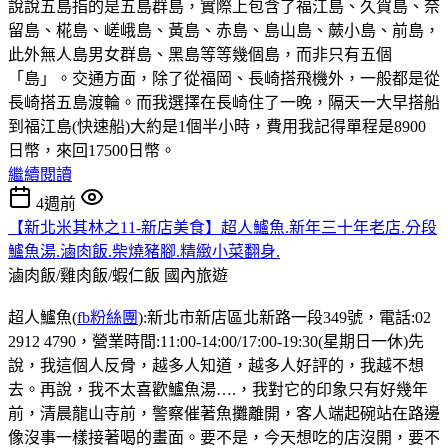
說說五島指的是五島群島，實際上包含了福江島、久賀島、奈
留島、椛島、嵯峨島、黃島、赤島、島山島、蕨小島、前島，
此外無人島男女群島、黑島等等幾個島，而非只有五個
「島」。交通方面，除了從福岡、長崎搭飛機外，一般都是從
長崎搭五島渡輪。而我選擇在長崎住了一晚，隔天一大早搭船
到福江島(快速船)大約是1個半小時，費用我記得單程是8900
日幣，來回17500日幣。
繼續閱讀
4週前
【新北米其林之11-新店美食】超人鱸魚.新年三十年老店.分段
鱸魚湯.滷肉飯.柴燒豬腳.精緻小菜翻身.
滷肉飯/雞肉飯/蝦仁飯
國內旅遊
超人鱸魚(
fb粉絲團
):新北市新店區北新路一段349號，電話:02
2912 4790，營業時間:11:00-14:00/17:00-19:30(星期日一休)先
說，我這個人反骨，越多人知道，越多人好評的，我越不想
去。再說，我不太喜歡鱸魚湯….，我對它的印象只有好幾年
前，清晨龍山寺前，警察催著魚攤離開，客人端起碗站在路邊
像沒事一樣接著喝的畫面。要不是，今天想吃的店沒開，要不