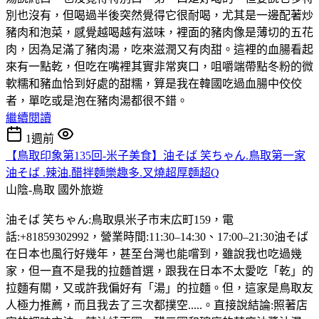
別也沒有，但喝過半後突然覺得它很耐喝，尤其是一邊配著炒
豬肉和泡菜，感覺越喝越有滋味，裡面的豬肉像是薄切的五花
肉，因為足滿了豬肉湯，吃來滋潤又有肉甜。這裡的血腸看起
來有一點乾，但吃在嘴裡其實非常爽口，咀嚼端帶點冬粉的微
軟糯和豬血恰到好處的甜糯，算是我在韓國吃過血腸中佼佼
者，單吃或是泡在豬肉湯都很不錯。
繼續閱讀
1週前
【鳥取印象第135回-米子美食】油そば 笑ちゃん.鳥取第一家
油そば .辣油.醋拌麵樂趣多.叉燒超厚麵超Q
山陰-鳥取
國外旅遊
油そば 笑ちゃん:鳥取県米子市末広町159，電
話:+81859302992，營業時間:11:30–14:30、17:00–21:30油そば
在日本也風行好幾年，甚至台灣也能嚐到，雖說我也吃過幾
家，但一直不是我的拉麵首選，跟我在日本不太愛吃「乾」的
拉麵有關，又或許我偏好有「湯」的拉麵。但，這家是鳥取友
人極力推薦，而且我去了三次都撲空.....。直接說結論:照著店