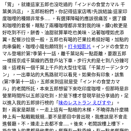
「胃」，就連這家五郎也沒吃過的「インドの食堂カマル 千
葉美浜店」，五郎粉粉們，你記得這家店嗎?先說結論:這家印
度咖哩的種類非常多…. ，有選擇障礙的應該很痛苦。選了饢
和咖哩的套餐，瞎點了兩種咖哩都非常對我的味，饢Q軟更是
好吃到不行，餅香、油甜就算單吃也美味、沾著咖哩如虎添
翼。配餐沙拉很一般，五郎也有喝的芒果拉希挺好喝，加點的
肉串偏乾，咖哩小籠包頗特別。
打卡短影片
。インドの食堂カ
マル登場於第7季第十一話，離千葉站有一點距離，要跟五郎
一樣搭京成千葉線的西登戶站下車，步行大約是七到八分鐘可
達。這裡有一個千葉上千戶的大型住宅區「千葉ガーデンタウ
ン」，一出車站的大馬路就可以看見。如果你有印象，該集
(第7季第十一話)，五郎來到這就是受「インドの食堂カマ
ル」的老闆所託，本來五郎想留下來吃印度咖哩，但那時是非
營業時間所以五郎沒吃到，於是下樓才發現早就分享過的，足
以進入我的五郎排行榜的「
味のレストラン えびすや
」。
對，兩家是鄰居。一走上這有一點暗的木梯，不曉得為什麼精
神上有一點戰戰競競...要不是節目中曾出現，我應該是不會走
進餐廳。不，連走上去都不會.....。後來，老闆說樓上樓下，
掛在牆上的畫都是他畫的。餐廳有一點昏暗，有一點老餐廳的