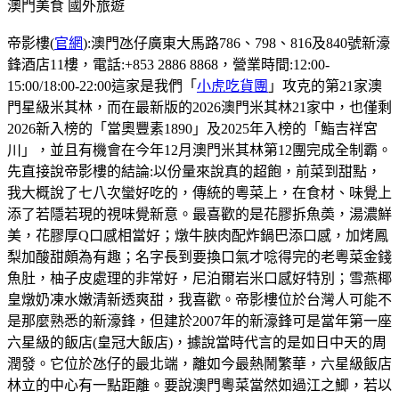
澳門美食
國外旅遊
帝影樓(
官網
):澳門氹仔廣東大馬路786、798、816及840號新濠
鋒酒店11樓，電話:+853 2886 8868，營業時間:12:00-
15:00/18:00-22:00這家是我們「
小虎吃貨團
」攻克的第21家澳
門星級米其林，而在最新版的2026澳門米其林21家中，也僅剩
2026新入榜的「當奧豐素1890」及2025年入榜的「鮨吉祥宮
川」，並且有機會在今年12月澳門米其林第12團完成全制霸。
先直接說帝影樓的結論:以份量來說真的超飽，前菜到甜點，
我大概說了七八次蠻好吃的，傳統的粵菜上，在食材、味覺上
添了若隱若現的視味覺新意。最喜歡的是花膠拆魚𡙡，湯濃鮮
美，花膠厚Q口感相當好；燉牛脥肉配炸鍋巴添口感，加烤鳳
梨加酸甜頗為有趣；名字長到要換口氣才唸得完的老粵菜金錢
魚肚，柚子皮處理的非常好，尼泊爾岩米口感好特別；雪燕椰
皇燉奶凍水嫩清新透爽甜，我喜歡。帝影樓位於台灣人可能不
是那麼熟悉的新濠鋒，但建於2007年的新濠鋒可是當年第一座
六星級的飯店(皇冠大飯店)，據說當時代言的是如日中天的周
潤發。它位於氹仔的最北端，離如今最熱鬧繁華，六星級飯店
林立的中心有一點距離。要說澳門粵菜當然如過江之鯽，若以