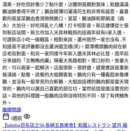
清爽，好吃但好像少了點什麼，沾醬倒是頗對我味；乾麵滿滿
鵝油酥香得不得了；鵝血糕薄切灑滿花生粉非常有誠意，最喜
歡的是韮菜鵝血香滑微微脆口，韮菜、鵝油酥和那鍋湯（過
水）大加分，好吃得亂七八糟！打卡短影音。新店捷運從七張
到新店站間，新北市加入米其林戰局的這兩年就有6家入選，
可謂新店小吃一級戰區。相對來說，蘆州居然一家也沒有..不
知道是不是評審都沒去蘆洲還怎樣(笑)。碧潭橋頭鵝肉就在新
店老街對面，和另一家同樣今年新入選米其林必比登，我早前
分享過的「北鴨鴨肉羹」隔著大馬路相對。胃口好的，食量大
的，可以兩家一起解決。店面很新，很舒適，感覺應該是重新
裝潢過，點餐、送餐的大姐頗客氣。鵝肉只有一種看起來像燻
鵝，並沒有一般常見的白斬鵝，大姐說這裡的鵝肉都是當天現
宰的，鵝肉可以選自己喜歡的部位切，當然前提是還沒賣完的
話。其他的料理跟一般鵝肉店倒沒啥特別不同，除了有烤鯖魚
外。
繼續閱讀
3週前
【tabelog百名店之58-長崎五島美食】和風レストラン 望月.福