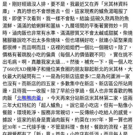
是，剛好經過沒人排，要不是，我最近又在弄「米其林資料
庫」，真的想也不會想進去。但，這家現煮的鱸魚湯喝服了
我，即便下次看到，我一樣不會點。結論:這碗久熬再熬的魚
湯鮮、滿滿的蛤蜊鮮和薑𢇃、九層塔間的平衡著實微妙。同
時，滷肉飯也非常有水準、滿滿膠質又不會太鹹或甜膩，柴燒
豬腳雖說吃不出太多柴燒味、但也堪稱好吃，就連小菜埾果南
都很棒。而且啊而且，店裡的姐姐們一個比一個親切。除了，
價格有著跳脫小吃的偏貴（每個人的價值觀不同），實在挑不
出毛病。啊，真離我家太遠…。然後，補充一下，我一個人吃
了660元XD幾陣子和幾位美食圈的朋友聊起新北的米其林，大
伙最大的疑問有二，一是為何新店這麼多?二是為何蘆洲一家
也沒有。而新店的四五家，多數集中在新店、新店區公所站周
邊，且待我一一收服。除了早前分享過，個人也非常喜歡的鴨
肉飯「
北鴨鴨肉羹
」，今天再來分站新店米其林第二家，這兩
三年大紅特紅的「超人鱸魚」。說它是小吃店，但有一點像小
餐館，環境乾淨、服務非常親切，一反傳統小吃給人的感覺。
據說，這家的前身是賣滷肉飯有，約莫在1997年，算一算也將
近30年。二代接手後，不管是料理、食材、餐飲的流程，甚至
在視覺都有了「新」意。首先，小吃店有低消，而且每人是