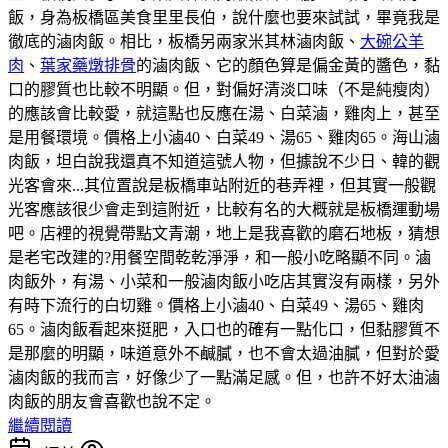
飯，身為板橋區美食里里長伯，說什麼也要來試試，畢竟我是
徹底的滷肉飯。相比，板橋另兩家米其林滷肉飯、
大碗公羊
肉
、
葉家藥燉排骨
的滷肉飯、它的顏色算是偏金黃的醬色，黏
口的膠質也比較不明顯。但，對偏好清淡口味（不是純瘦肉）
的應該會比較愛，就這點也反應在湯、白菜滷，雞肉上，甚至
是用餐環境。價格上小滷40、白菜49、湯65、雞肉65。海山滷
肉飯，坦白說我還真不知道這號人物，但據說不少日、韓的觀
光客會來...其位置說是板橋車站附近的巷弄裡，但其實一般觀
光客應該很少會走到這附近，比較有名的大概就是板橋運動場
吧。店裡的視覺帶點文青潮，地上是我喜歡的磨石地板，猜想
是老宅改建的?用餐空間乾乾淨淨，和一般小吃略顯不同。滷
肉飯外，有湯、小菜和一般滷肉飯小吃店其實沒有兩樣，另外
有時下流行的白切雞。價格上小滷40、白菜49、湯65、雞肉
65。滷肉飯看起來挺肥，入口也的確有一點化口，但黏膠質不
是那麼的明顯，味道意外不鹹膩，也不會太過油膩，但對於愛
滷肉飯的我而言，好像少了一點滿足感。但，也許不好太油滷
肉飯的朋友會喜歡也說不定。
繼續閱讀