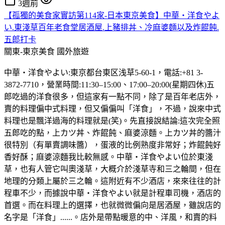
3週前
【孤獨的美食家實訪第114家-日本東京美食】中華・洋食やよ
い.東淺草百年老食堂居酒屋.上豬排丼、冷麻婆麵以及炸餛飩.
五郎打卡
關東-東京美食
國外旅遊
中華・洋食やよい:東京都台東区浅草5-60-1，電話:+81 3-
3872-7710，營業時間:11:30–15:00、17:00–20:00(星期四休)五
郎吃過的洋食很多，但這家有一點不同，除了是百年老店外，
賣的料理偏中式料理，但又偏偏叫「洋食」，不過，說來中式
料理也是飄洋過海的料理就是(笑)。先直接說結論:這次完全照
五郎吃的點，上カツ丼、炸餛飩、麻婆涼麵。上カツ丼的醬汁
很特別（有單賣調味醬），蛋液的比例熟度非常好；炸餛飩好
香好酥；麻婆涼麵我比較無感。中華・洋食やよい位於東淺
草，也有人管它叫奧淺草，大概介於淺草寺和三之輪間，但在
地理的分類上屬於三之輪。這附近有不少酒店，來來往往的計
程車不少，而據說中華・洋食やよい就是計程車司機，酒店的
首選。而在料理上的選擇，也就微微偏向是居酒屋，雖說店的
名字是「洋食」......。店外是帶點暖意的中、洋風，和賣的料