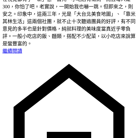
300，你怕了吧。老實說，一開始我也嚇一跳。但即來之，則
安之。印象中，這兩三年，光是「大台北美食地圖」、「靠米
其林生活」這兩個社團，就不止十次聽過團員的好評，有不同
意見的多半也是針對價格，純就料理的美味度當真近乎零負
評。一般小吃店的飯、麵類，搭配不少配菜，以小吃店來說算
是蠻豐富的。
繼續閱讀