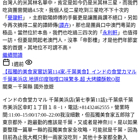
台灣人的米其林名單中，肯定是如今仍是米其林三星，而我們
吃貨團曾開過4.5次，我個人從二星吃到三星吃不下十次的
「
譽瓏軒
」，主廚歐陽師傅的手藝更是讓團員讚不絕口，另如
今再次摘得二星的譚師傳(
譚卉
)，那也是團員口中澳門粵菜的
極品。當然位於本島，我們也吃過三四次的「
永利軒
」也值得
一訪。但要是問起老澳門人，沒準「帝影樓」才是他們年節宴
客的首選，其地位不可謂不高。
繼續閱讀
1週前
【孤獨的美食家實訪第114家-千葉美食】インドの食堂カマル
千葉美浜店.地道印度咖哩口味繁多.超 大烤饢酥軟Q甜
關東－千葉縣
國外旅遊
インドの食堂カマル 千葉美浜店(第七季第11話):千葉県千葉
市美浜区幸町１丁目１８−1，電話:+81432462555，營業時
間:11:00–15:00/17:00–22:00我沒細數，但孤獨美食家五郎除了
東京都外，跑最勤的應該是千葉，又或者是神奈川。是以如果
要整理一篇單一縣的孤獨美食家全攻略，可能就是千葉，因為
目前為止我大概只剩一兩家沒吃到，其他十多家都全數入