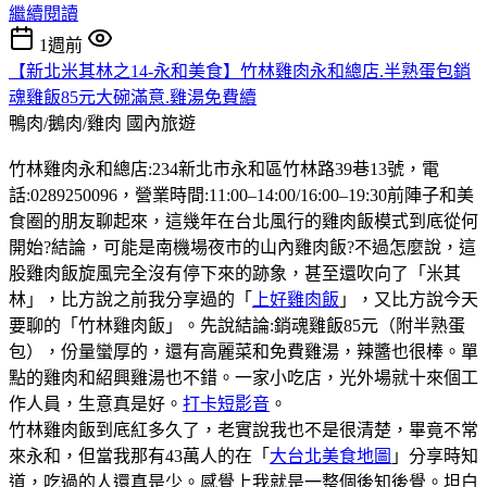
繼續閱讀
1週前
【新北米其林之14-永和美食】竹林雞肉永和總店.半熟蛋包銷
魂雞飯85元大碗滿意.雞湯免費續
鴨肉/鵝肉/雞肉
國內旅遊
竹林雞肉永和總店:234新北市永和區竹林路39巷13號，電
話:0289250096，營業時間:11:00–14:00/16:00–19:30前陣子和美
食圈的朋友聊起來，這幾年在台北風行的雞肉飯模式到底從何
開始?結論，可能是南機場夜市的山內雞肉飯?不過怎麼說，這
股雞肉飯旋風完全沒有停下來的跡象，甚至還吹向了「米其
林」，比方說之前我分享過的「
上好雞肉飯
」，又比方說今天
要聊的「竹林雞肉飯」。先說結論:銷魂雞飯85元（附半熟蛋
包），份量蠻厚的，還有高麗菜和免費雞湯，辣醬也很棒。單
點的雞肉和紹興雞湯也不錯。一家小吃店，光外場就十來個工
作人員，生意真是好。
打卡短影音
。
竹林雞肉飯到底紅多久了，老實說我也不是很清楚，畢竟不常
來永和，但當我那有43萬人的在「
大台北美食地圖
」分享時知
道，吃過的人還真是少。感覺上我就是一整個後知後覺。坦白