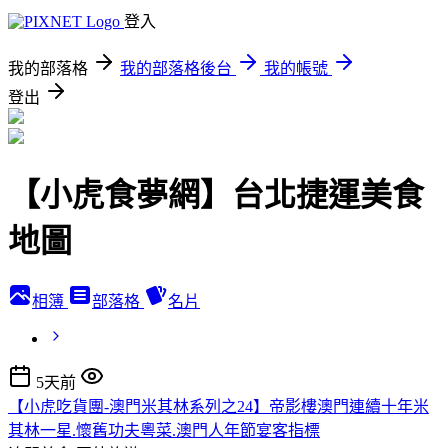
登入
我的部落格
我的部落格後台
我的帳號
登出
【小虎食夢網】台北捷運美食
地圖
相簿
部落格
名片
5天前
【小虎吃貨團-澳門米其林系列之24】帝影樓澳門連續十年米
其林一星.懷舊功夫粵菜.澳門人年節宴客指標