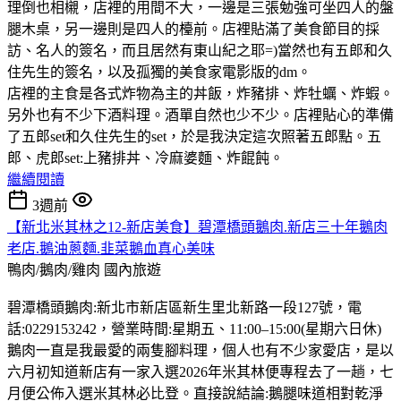
理倒也相櫬，店裡的用間不大，一邊是三張勉強可坐四人的盤
腿木桌，另一邊則是四人的檯前。店裡貼滿了美食節目的採
訪、名人的簽名，而且居然有東山紀之耶=)當然也有五郎和久
住先生的簽名，以及孤獨的美食家電影版的dm。
店裡的主食是各式炸物為主的丼飯，炸豬排、炸牡蠣、炸蝦。
另外也有不少下酒料理。酒單自然也少不少。店裡貼心的準備
了五郎set和久住先生的set，於是我決定這次照著五郎點。五
郎、虎郎set:上豬排丼、冷麻婆麵、炸餛飩。
繼續閱讀
3週前
【新北米其林之12-新店美食】碧潭橋頭鵝肉.新店三十年鵝肉
老店.鵝油蔥麵.韭菜鵝血真心美味
鴨肉/鵝肉/雞肉
國內旅遊
碧潭橋頭鵝肉:新北市新店區新生里北新路一段127號，電
話:0229153242，營業時間:星期五、11:00–15:00(星期六日休)
鵝肉一直是我最愛的兩隻腳料理，個人也有不少家愛店，是以
六月初知道新店有一家入選2026年米其林便專程去了一趟，七
月便公佈入選米其林必比登。直接說結論:鵝腿味道相對乾淨