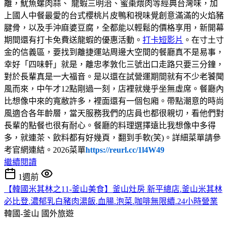
離，魷魚螺肉蒜、 龍蝦三明治、蜜棗煨肉等經典台灣味，加
上國人中餐最愛的台式櫻桃片皮鴨和視味覺創意滿滿的火焰豬
腱骨，以及手沖麻婆豆腐，全都能以輕鬆的價格享用，新開幕
期間還有打卡免費送龍蝦的優惠活動。
打卡短影片
。在寸土寸
金的信義區，要找到離捷運站周邊大空間的餐廳真不是易事，
幸好「四味軒」就是，離忠孝敦化三號出口走路只要三分鐘，
對於長輩真是一大福音。是以還在試營運期間就有不少老饕聞
風而來，中午才12點剛過一刻，店裡就幾乎坐無虛席。餐廳內
比想像中來的寬敝許多，裡面還有一個包廂。帶點潮意的時尚
風適合各年齡層，當天服務我們的店員也都很親切，看他們對
長輩的點餐也很有耐心。餐廳的料理選擇遠比我想像中多得
多，就連茶、飲料都有好幾頁，翻到手軟(笑)。詳細菜單請參
考官網連結。2026菜單
https://reurl.cc/1l4W49
繼續閱讀
1週前
【韓國米其林之11-釜山美食】釜山灶房 新平總店.釜山米其林
必比登.濃郁乳白豬肉湯飯.血腸.泡菜.咖啡無限續.24小時營業
韓國-釜山
國外旅遊