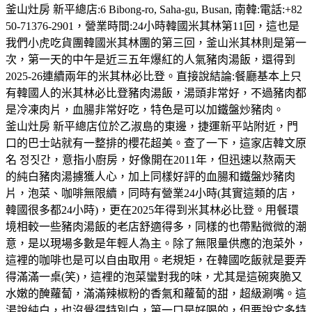
釜山灶房 新平總店:6 Bibong-ro, Saha-gu, Busan, 南韓:電話:+82
50-71376-2901，營業時間:24小時韓國米其林第11回，這也是
我們小虎吃貨團韓國米其林團的第三回，釜山米其林則是第一
次，第一天的中午是近三五年爆紅的人氣豬肉湯飯，還得到
2025-26連續兩年的米其林必比登。直接說結論:餐廳基本上只
有韓國人的米其林必比登豬肉湯飯，湯頭非常好，不過豬肉都
是冷凍肉片，血腸非常好吃，特色是可以加鐵盤炒豬肉。
釜山灶房 新平總店位於乙淑島的東邊，捷運新平站附近，門
口的巴士站就有一整排的櫻花超美。查了一下，這家店韓文原
名 정짓간，意指小廚房，好像開在2011年，但迅速以熬兩天
的純白豬肉湯擄獲人心，加上同樣好評的血腸和鐵盤炒豬肉
片，泡菜、咖啡無限續，同時有營業24小時(其實這類的店，
韓國很多都24小時)，更在2025年得到米其林必比登。用餐環
境相較一些豬肉湯飯的老店舒適得多，同樣的也帶點微微的潮
意，是以現場多數是年輕人為主。除了無限量供應的泡菜外，
這裡的咖啡也是可以自由取用。老規矩，在韓國吃飯就是要弄
得滿滿一桌(笑)，這裡的泡菜蠻對我的味，尤其是這碗爽脆又
水嫩的醃蘿蔔，滿滿辣椒粉的香氣和蘿蔔的甜，超級涮嘴。這
湯說純白，也沒覺得特別白，第一口是好喝的，但要說它多特