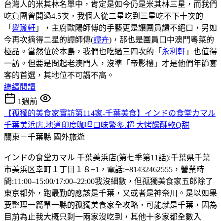
台灣人的米其林名單中，肯定是如今仍是米其林三星，而我們
吃貨團曾開過4.5次，我個人從二星吃到三星吃不下十次的
「
譽瓏軒
」，主廚歐陽師傅的手藝更是讓團員讚不絕口，另如
今再次摘得二星的譚師傳(
譚卉
)，那也是團員口中澳門粵菜的
極品。當然位於本島，我們也吃過三四次的「
永利軒
」也值得
一訪。但要是問起老澳門人，沒準「帝影樓」才是他們年節宴
客的首選，其地位不可謂不高。
繼續閱讀
1週前
【孤獨的美食家實訪第114家-千葉美食】インドの食堂カマル
千葉美浜店.地道印度咖哩口味繁多.超 大烤饢酥軟Q甜
關東－千葉縣
國外旅遊
インドの食堂カマル 千葉美浜店(第七季第11話):千葉県千葉
市美浜区幸町１丁目１８−1，電話:+81432462555，營業時
間:11:00–15:00/17:00–22:00我沒細數，但孤獨美食家五郎除了
東京都外，跑最勤的應該是千葉，又或者是神奈川。是以如果
要整理一篇單一縣的孤獨美食家全攻略，可能就是千葉，因為
目前為止我大概只剩一兩家沒吃到，其他十多家都全數入