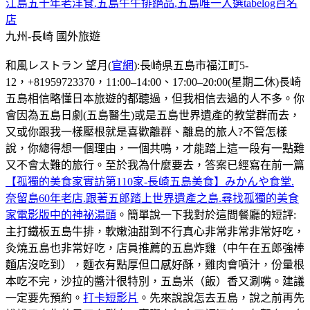
江島五十年老洋食.五島牛牛排絕品.五島唯一入選tabelog百名
店
九州-長崎
國外旅遊
和風レストラン 望月(
官網
):長崎県五島市福江町5-
12，+81959723370，11:00–14:00、17:00–20:00(星期二休)長崎
五島相信略懂日本旅遊的都聽過，但我相信去過的人不多。你
會因為五島日劇(五島醫生)或是五島世界遺產的教堂群而去，
又或你跟我一樣壓根就是喜歡離群、離島的旅人?不管怎樣
說，你總得想一個理由，一個共鳴，才能踏上這一段有一點難
又不會太難的旅行。至於我為什麼要去，答案已經寫在前一篇
【孤獨的美食家實訪第110家-長崎五島美食】みかんや食堂.
奈留島60年老店.跟著五郎踏上世界遺產之島.尋找孤獨的美食
家電影版中的神祕湯頭
。簡單說一下我對於這間餐廳的短評:
主打鐵板五島牛排，軟嫩油甜到不行真心非常非常非常好吃，
灸燒五島也非常好吃，店員推薦的五島炸雞（中午在五郎強棒
麵店沒吃到），麵衣有點厚但口感好酥，雞肉會噴汁，份量根
本吃不完，沙拉的醬汁很特別，五島米（飯）香又涮嘴。建議
一定要先預約。
打卡短影片
。先來說說怎去五島，說之前再先