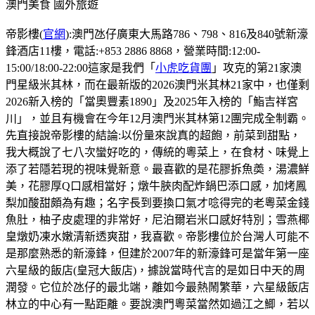
澳門美食
國外旅遊
帝影樓(
官網
):澳門氹仔廣東大馬路786、798、816及840號新濠
鋒酒店11樓，電話:+853 2886 8868，營業時間:12:00-
15:00/18:00-22:00這家是我們「
小虎吃貨團
」攻克的第21家澳
門星級米其林，而在最新版的2026澳門米其林21家中，也僅剩
2026新入榜的「當奧豐素1890」及2025年入榜的「鮨吉祥宮
川」，並且有機會在今年12月澳門米其林第12團完成全制霸。
先直接說帝影樓的結論:以份量來說真的超飽，前菜到甜點，
我大概說了七八次蠻好吃的，傳統的粵菜上，在食材、味覺上
添了若隱若現的視味覺新意。最喜歡的是花膠拆魚𡙡，湯濃鮮
美，花膠厚Q口感相當好；燉牛脥肉配炸鍋巴添口感，加烤鳳
梨加酸甜頗為有趣；名字長到要換口氣才唸得完的老粵菜金錢
魚肚，柚子皮處理的非常好，尼泊爾岩米口感好特別；雪燕椰
皇燉奶凍水嫩清新透爽甜，我喜歡。帝影樓位於台灣人可能不
是那麼熟悉的新濠鋒，但建於2007年的新濠鋒可是當年第一座
六星級的飯店(皇冠大飯店)，據說當時代言的是如日中天的周
潤發。它位於氹仔的最北端，離如今最熱鬧繁華，六星級飯店
林立的中心有一點距離。要說澳門粵菜當然如過江之鯽，若以