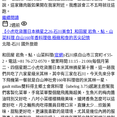
說，這家雞肉飯如果開在我家附近，我應該會三不五時就往這
跑。
繼續閱讀
2週前
【小虎吃貨團日本摘星之26-石川美食】和田屋 岩魚・鮎・山
菜料理.白山160年香料理宿.極緻和食的舌尖記憶
北陸-石川
國外旅遊
和田屋 岩魚・鮎・山菜料理(
官網
):石川県白山市三宮町イ55-
2，電話:+81 76-272-0570，營業時間:11:15 - 21:00(每個月第
二、四個星期二小虎吃貨團日本米其林摘星第十團，這一趟我
們共吃了六家星級米其林，其中有三家在石川，今天先來分享
下飛機第一餐就是白山神社旁160年料理宿的米其林一星、
gault millau雙料得主鄉土會席料理（tabelog 3.75)感謝主廚幫我
們客製化菜單，手寫菜單整個龍飛鳳舞超美，生魚片的梅肉醬
油特別又好吃，八吋小菜樣樣精緻美味，爐烤香魚怎麼可以這
麼好吃，月之輪熊肉吃得團員目瞪口呆，直嫌太少…炊飯美
味，甜點更好吃。更讓我喜歡的是環境，尤其是幾位內將的服