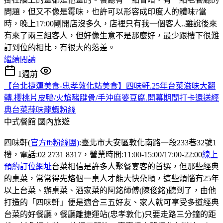
問題，但又不像是霉味，也許可以形容成印度人的體味?當
時，晚上17:00剛開店沒多久，店裡只有我一個客人..雖說後來
有來了兩三組客人，但好像生意不是那麼好，最少跟樓下很難
訂到位的相比，有很大的落差。
繼續閱讀
1週前
【台北捷運美食-忠孝敦化站美食】四味軒.25年台菜滋味大翻
轉.櫻桃片皮鴨/火焰豬腱骨/手沖麻婆豆腐.開幕期間打卡還送經
典台菜蒜味龍蝦粉絲
中式餐館
國內旅遊
四味軒(
官方fb粉絲團)
:臺北市大安區敦化南路一段233巷32號1
樓，電話:02 2731 8317，營業時間:11:00-15:00/17:00-22:00
線上
預約訂位網址
台菜相信是許多人聚餐宴客的首選，但那些經典
的桌菜，常常得先烙個一桌人才能大快朵頤，這些煩惱有25年
以上台菜、辦桌菜、酒家菜的阿銘師傅(陳俊銘)聽到了，由他
打造的「四味軒」便是適合三五好友、家人就可享受多道經典
台菜的好餐廳。餐廳離捷運站(忠孝敦化)只要走路三分鐘的距