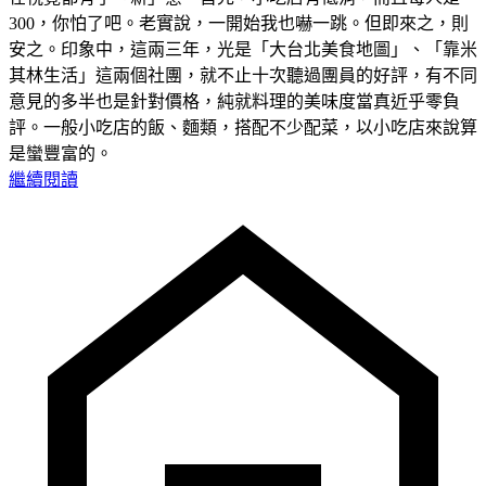
300，你怕了吧。老實說，一開始我也嚇一跳。但即來之，則
安之。印象中，這兩三年，光是「大台北美食地圖」、「靠米
其林生活」這兩個社團，就不止十次聽過團員的好評，有不同
意見的多半也是針對價格，純就料理的美味度當真近乎零負
評。一般小吃店的飯、麵類，搭配不少配菜，以小吃店來說算
是蠻豐富的。
繼續閱讀