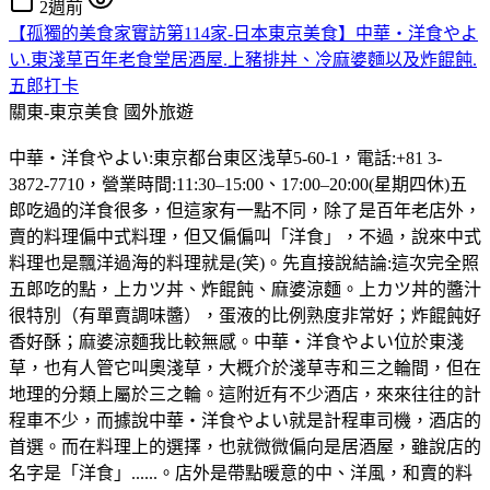
2週前
【孤獨的美食家實訪第114家-日本東京美食】中華・洋食やよ
い.東淺草百年老食堂居酒屋.上豬排丼、冷麻婆麵以及炸餛飩.
五郎打卡
關東-東京美食
國外旅遊
中華・洋食やよい:東京都台東区浅草5-60-1，電話:+81 3-
3872-7710，營業時間:11:30–15:00、17:00–20:00(星期四休)五
郎吃過的洋食很多，但這家有一點不同，除了是百年老店外，
賣的料理偏中式料理，但又偏偏叫「洋食」，不過，說來中式
料理也是飄洋過海的料理就是(笑)。先直接說結論:這次完全照
五郎吃的點，上カツ丼、炸餛飩、麻婆涼麵。上カツ丼的醬汁
很特別（有單賣調味醬），蛋液的比例熟度非常好；炸餛飩好
香好酥；麻婆涼麵我比較無感。中華・洋食やよい位於東淺
草，也有人管它叫奧淺草，大概介於淺草寺和三之輪間，但在
地理的分類上屬於三之輪。這附近有不少酒店，來來往往的計
程車不少，而據說中華・洋食やよい就是計程車司機，酒店的
首選。而在料理上的選擇，也就微微偏向是居酒屋，雖說店的
名字是「洋食」......。店外是帶點暖意的中、洋風，和賣的料