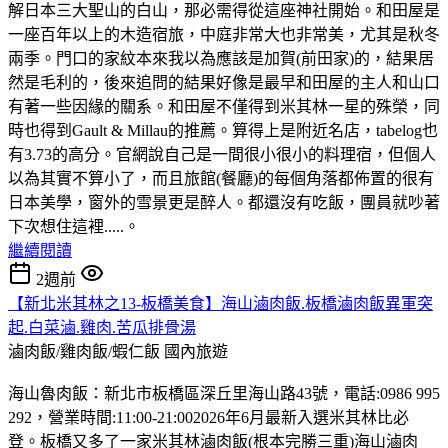
解日本三大聖山的白山，那必需得從這座神社開始。和田屋是
一座百年以上的木造宿旅，中庭非常大也非常美，尤其是秋冬
兩季。門口的家紋本來我以為應該是加賀(前田家)的，結果居
然是毛利的，後來追問的結果好像是最早和田屋的主人和山口
有著一些因緣的關系。和田屋不僅得到米其林一星的殊榮，同
時也得到Gault & Millau的推薦。算得上是附近名店，tabelog也
有3.73的高分。官網說自己是一間很小很小的料理宿，但個人
以為其實不算小了，而且旅館(餐廳)的每個角落都佈置的很有
日本美學，窗外的雪景更是醉人。都還沒有吃飯，團員就吵著
下次想住這裡.....。
繼續閱讀
2週前
【新北米其林之13-板橋美食】海山滷肉飯.板橋滷肉飯異軍突
起.白菜滷.雞肉.苦瓜排骨湯
滷肉飯/雞肉飯/蝦仁飯
國內旅遊
海山魯肉飯：新北市板橋區深丘里海山路43號，電話:0986 995
292，營業時間:11:00-21:002026年6月最新入選米其林比必
登。板橋又多了一家米其林滷肉飯(根本完勝三重)海山滷肉