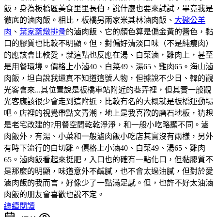
飯，身為板橋區美食里里長伯，說什麼也要來試試，畢竟我是
徹底的滷肉飯。相比，板橋另兩家米其林滷肉飯、
大碗公羊
肉
、
葉家藥燉排骨
的滷肉飯、它的顏色算是偏金黃的醬色，黏
口的膠質也比較不明顯。但，對偏好清淡口味（不是純瘦肉）
的應該會比較愛，就這點也反應在湯、白菜滷，雞肉上，甚至
是用餐環境。價格上小滷40、白菜49、湯65、雞肉65。海山滷
肉飯，坦白說我還真不知道這號人物，但據說不少日、韓的觀
光客會來...其位置說是板橋車站附近的巷弄裡，但其實一般觀
光客應該很少會走到這附近，比較有名的大概就是板橋運動場
吧。店裡的視覺帶點文青潮，地上是我喜歡的磨石地板，猜想
是老宅改建的?用餐空間乾乾淨淨，和一般小吃略顯不同。滷
肉飯外，有湯、小菜和一般滷肉飯小吃店其實沒有兩樣，另外
有時下流行的白切雞。價格上小滷40、白菜49、湯65、雞肉
65。滷肉飯看起來挺肥，入口也的確有一點化口，但黏膠質不
是那麼的明顯，味道意外不鹹膩，也不會太過油膩，但對於愛
滷肉飯的我而言，好像少了一點滿足感。但，也許不好太油滷
肉飯的朋友會喜歡也說不定。
繼續閱讀