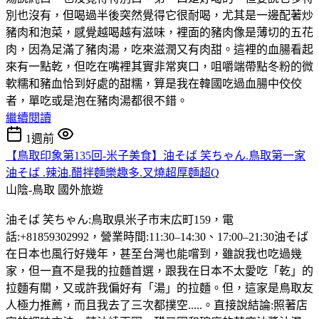
別也沒有，但喝過半後突然覺得它很耐喝，尤其是一邊配著炒
豬肉和泡菜，感覺越喝越有滋味，裡面的豬肉像是薄切的五花
肉，因為足滿了豬肉湯，吃來滋潤又有肉甜。這裡的血腸看起
來有一點乾，但吃在嘴裡其實非常爽口，咀嚼端帶點冬粉的微
軟糯和豬血恰到好處的甜糯，算是我在韓國吃過血腸中佼佼
者，單吃或是泡在豬肉湯都很不錯。
繼續閱讀
1週前
【鳥取印象第135回-米子美食】油そば 笑ちゃん.鳥取第一家
油そば .辣油.醋拌麵樂趣多.叉燒超厚麵超Q
山陰-鳥取
國外旅遊
油そば 笑ちゃん:鳥取県米子市末広町159，電
話:+81859302992，營業時間:11:30–14:30、17:00–21:30油そば
在日本也風行好幾年，甚至台灣也能嚐到，雖說我也吃過幾
家，但一直不是我的拉麵首選，跟我在日本不太愛吃「乾」的
拉麵有關，又或許我偏好有「湯」的拉麵。但，這家是鳥取友
人極力推薦，而且我去了三次都撲空.....。直接說結論:照著店