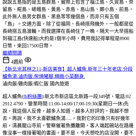
說說五島指的是五島群島，實際上包含了福江島、久賀島、奈
留島、椛島、嵯峨島、黃島、赤島、島山島、蕨小島、前島，
此外無人島男女群島、黑島等等幾個島，而非只有五個
「島」。交通方面，除了從福岡、長崎搭飛機外，一般都是從
長崎搭五島渡輪。而我選擇在長崎住了一晚，隔天一大早搭船
到福江島(快速船)大約是1個半小時，費用我記得單程是8900
日幣，來回17500日幣。
繼續閱讀
4週前
【新北米其林之11-新店美食】超人鱸魚.新年三十年老店.分段
鱸魚湯.滷肉飯.柴燒豬腳.精緻小菜翻身.
滷肉飯/雞肉飯/蝦仁飯
國內旅遊
超人鱸魚(
fb粉絲團
):新北市新店區北新路一段349號，電話:02
2912 4790，營業時間:11:00-14:00/17:00-19:30(星期日一休)先
說，我這個人反骨，越多人知道，越多人好評的，我越不想
去。再說，我不太喜歡鱸魚湯….，我對它的印象只有好幾年
前，清晨龍山寺前，警察催著魚攤離開，客人端起碗站在路邊
像沒事一樣接著喝的畫面。要不是，今天想吃的店沒開，要不