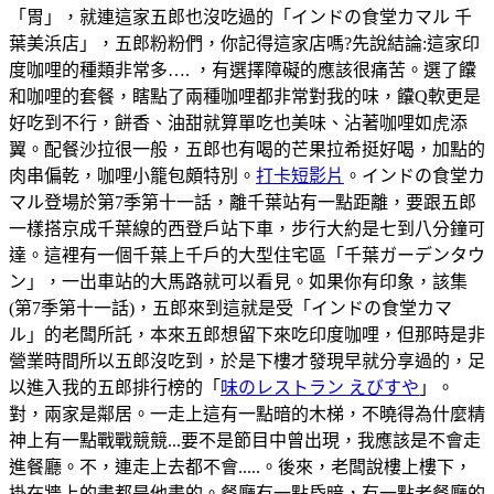
「胃」，就連這家五郎也沒吃過的「インドの食堂カマル 千
葉美浜店」，五郎粉粉們，你記得這家店嗎?先說結論:這家印
度咖哩的種類非常多…. ，有選擇障礙的應該很痛苦。選了饢
和咖哩的套餐，瞎點了兩種咖哩都非常對我的味，饢Q軟更是
好吃到不行，餅香、油甜就算單吃也美味、沾著咖哩如虎添
翼。配餐沙拉很一般，五郎也有喝的芒果拉希挺好喝，加點的
肉串偏乾，咖哩小籠包頗特別。
打卡短影片
。インドの食堂カ
マル登場於第7季第十一話，離千葉站有一點距離，要跟五郎
一樣搭京成千葉線的西登戶站下車，步行大約是七到八分鐘可
達。這裡有一個千葉上千戶的大型住宅區「千葉ガーデンタウ
ン」，一出車站的大馬路就可以看見。如果你有印象，該集
(第7季第十一話)，五郎來到這就是受「インドの食堂カマ
ル」的老闆所託，本來五郎想留下來吃印度咖哩，但那時是非
營業時間所以五郎沒吃到，於是下樓才發現早就分享過的，足
以進入我的五郎排行榜的「
味のレストラン えびすや
」。
對，兩家是鄰居。一走上這有一點暗的木梯，不曉得為什麼精
神上有一點戰戰競競...要不是節目中曾出現，我應該是不會走
進餐廳。不，連走上去都不會.....。後來，老闆說樓上樓下，
掛在牆上的畫都是他畫的。餐廳有一點昏暗，有一點老餐廳的