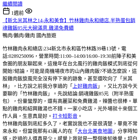
繼續閱讀
1週前
【新北米其林之14-永和美食】竹林雞肉永和總店.半熟蛋包銷
魂雞飯85元大碗滿意.雞湯免費續
鴨肉/鵝肉/雞肉
國內旅遊
竹林雞肉永和總店:234新北市永和區竹林路39巷13號，電
話:0289250096，營業時間:11:00–14:00/16:00–19:30前陣子和美
食圈的朋友聊起來，這幾年在台北風行的雞肉飯模式到底從何
開始?結論，可能是南機場夜市的山內雞肉飯?不過怎麼說，這
股雞肉飯旋風完全沒有停下來的跡象，甚至還吹向了「米其
林」，比方說之前我分享過的「
上好雞肉飯
」，又比方說今天
要聊的「竹林雞肉飯」。先說結論:銷魂雞飯85元（附半熟蛋
包），份量蠻厚的，還有高麗菜和免費雞湯，辣醬也很棒。單
點的雞肉和紹興雞湯也不錯。一家小吃店，光外場就十來個工
作人員，生意真是好。
打卡短影音
。
竹林雞肉飯到底紅多久了，老實說我也不是很清楚，畢竟不常
來永和，但當我那有43萬人的在「
大台北美食地圖
」分享時知
道，吃過的人還真是少。感覺上我就是一整個後知後覺。坦白