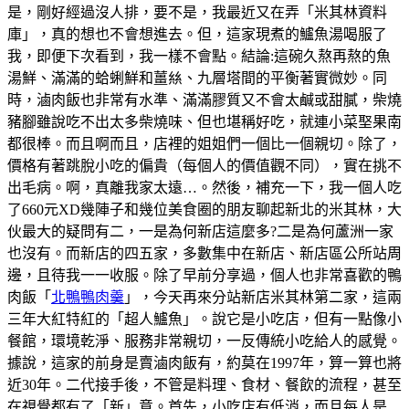
是，剛好經過沒人排，要不是，我最近又在弄「米其林資料
庫」，真的想也不會想進去。但，這家現煮的鱸魚湯喝服了
我，即便下次看到，我一樣不會點。結論:這碗久熬再熬的魚
湯鮮、滿滿的蛤蜊鮮和薑𢇃、九層塔間的平衡著實微妙。同
時，滷肉飯也非常有水準、滿滿膠質又不會太鹹或甜膩，柴燒
豬腳雖說吃不出太多柴燒味、但也堪稱好吃，就連小菜埾果南
都很棒。而且啊而且，店裡的姐姐們一個比一個親切。除了，
價格有著跳脫小吃的偏貴（每個人的價值觀不同），實在挑不
出毛病。啊，真離我家太遠…。然後，補充一下，我一個人吃
了660元XD幾陣子和幾位美食圈的朋友聊起新北的米其林，大
伙最大的疑問有二，一是為何新店這麼多?二是為何蘆洲一家
也沒有。而新店的四五家，多數集中在新店、新店區公所站周
邊，且待我一一收服。除了早前分享過，個人也非常喜歡的鴨
肉飯「
北鴨鴨肉羹
」，今天再來分站新店米其林第二家，這兩
三年大紅特紅的「超人鱸魚」。說它是小吃店，但有一點像小
餐館，環境乾淨、服務非常親切，一反傳統小吃給人的感覺。
據說，這家的前身是賣滷肉飯有，約莫在1997年，算一算也將
近30年。二代接手後，不管是料理、食材、餐飲的流程，甚至
在視覺都有了「新」意。首先，小吃店有低消，而且每人是