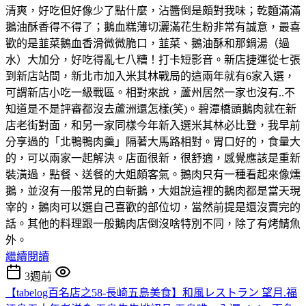
清爽，好吃但好像少了點什麼，沾醬倒是頗對我味；乾麵滿滿
鵝油酥香得不得了；鵝血糕薄切灑滿花生粉非常有誠意，最喜
歡的是韮菜鵝血香滑微微脆口，韮菜、鵝油酥和那鍋湯（過
水）大加分，好吃得亂七八糟！打卡短影音。新店捷運從七張
到新店站間，新北市加入米其林戰局的這兩年就有6家入選，
可謂新店小吃一級戰區。相對來說，蘆州居然一家也沒有..不
知道是不是評審都沒去蘆洲還怎樣(笑)。碧潭橋頭鵝肉就在新
店老街對面，和另一家同樣今年新入選米其林必比登，我早前
分享過的「北鴨鴨肉羹」隔著大馬路相對。胃口好的，食量大
的，可以兩家一起解決。店面很新，很舒適，感覺應該是重新
裝潢過，點餐、送餐的大姐頗客氣。鵝肉只有一種看起來像燻
鵝，並沒有一般常見的白斬鵝，大姐說這裡的鵝肉都是當天現
宰的，鵝肉可以選自己喜歡的部位切，當然前提是還沒賣完的
話。其他的料理跟一般鵝肉店倒沒啥特別不同，除了有烤鯖魚
外。
繼續閱讀
3週前
【tabelog百名店之58-長崎五島美食】和風レストラン 望月.福