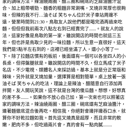
家的調味方法，辣油繞兩圈、醋三圈和碗底的芝麻油醬汁混
合、加上粗帶嚼勁、麵香的粗麵非常涮嘴，叉燒非常厚也很夠
味，但辣的我不行…油そば 笑ちゃん位於米子車站周邊不
遠，營業時間到21:30，鳥取友人說他們都是喝完酒再過來吃
麵，但但但我前兩次八點左右到已經賣完了......。就友人的說
法，這家好像是鳥取的第一家，雖說開店的時間也就這三五
年，但也許是鳥取少見的一味拉麵，所以生意一直很好。這天
我們是5點半左右到的，店裡已經坐滿了人，還小小等了一
下。除了拉麵店慣有的板前，後面還有一個可以各坐四人的小
長桌，但得盤腿就是。雖說開店的時間不久，但立馬成了米子
名店，不少電視、媒體名人來採訪過。基本上就是分正常版和
辣味，另外就是叉燒加量，選擇算是相對簡單。桌上放著一張
油そば 笑ちゃん的吃法，理論上是辣油、醋隨意自行添加再
拌開，友人開玩笑說，這不就是台灣的傻瓜麵。想想，好想真
的差不多.......。如果你不放心自己加，第一次來也可以照著店
家的調味方法，辣油繞兩圈、醋三圈，碗底還有芝麻油醬汁，
連著麵徹底混合後再吃。相信我，你絕對會邊拌邊吞口水，就
算你不好乾拉麵如我。首先這叉燒真是超厚，而且非常的軟
嫩，肥肉不多，但吃過兩片會，真的會有一點肉膩........