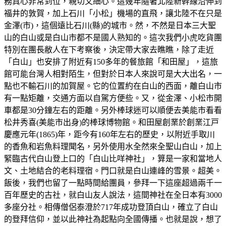
務真心非常到位，親切又細心。這幾年隨著北陸新幹線沿伸到
福井的敦賀，加上石川「小松」機場的直飛，讓北陸不在只是
金澤(市)，這個遠比石川(縣)的城市。然，不然是日本三大聖
山的白山或是白山市都不是國人熟知的。這次我們小虎吃貨團
特別在團長敝人在下考察後，決定帶大家去瞧瞧，除了走近
「白山」也安排了附近有150多年的餐旅館「和田屋」，這旅
館可能台灣人相對陌生，但對於日本人來說可是大大出名，一
點也不輸石川的加賀屋。它的位置約在白山的西面，離白山市
有一點矩離，交通方面以自駕方便些。又，從金澤、小松市開
車都是30分鐘左右的距離。另外棒球迷可以順便去美能市看看
松井秀喜(美能市出身)的棒球博物館。和田屋創業於創業江戸
慶應元年(1865)年，距今有160年左右的歷史，以附近手取川
的香魚和岩魚料理聞名，另外使用水全然來全聖山白山，加上
緊臨古代白山登上口的「白山比咩神社」，算是一家和當地人
文、土地結合的老料理宿。門口就是白山連峰的雪景。超美。
飯後，我們也留了一點時間給團員，參拜一下這座超過兩千一
百年歷史的古社，就白山友人說法，這間神社在全日本有3000
多座分社。相傳僧侶泰澄於717年成功登頂白山，確立了白山
的登拜信仰，並以此神社為起點向全國傳播。也就是說，想了