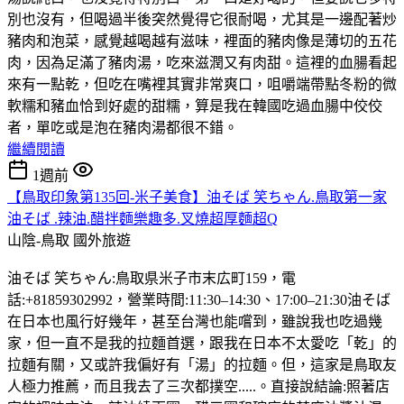
別也沒有，但喝過半後突然覺得它很耐喝，尤其是一邊配著炒
豬肉和泡菜，感覺越喝越有滋味，裡面的豬肉像是薄切的五花
肉，因為足滿了豬肉湯，吃來滋潤又有肉甜。這裡的血腸看起
來有一點乾，但吃在嘴裡其實非常爽口，咀嚼端帶點冬粉的微
軟糯和豬血恰到好處的甜糯，算是我在韓國吃過血腸中佼佼
者，單吃或是泡在豬肉湯都很不錯。
繼續閱讀
1週前
【鳥取印象第135回-米子美食】油そば 笑ちゃん.鳥取第一家
油そば .辣油.醋拌麵樂趣多.叉燒超厚麵超Q
山陰-鳥取
國外旅遊
油そば 笑ちゃん:鳥取県米子市末広町159，電
話:+81859302992，營業時間:11:30–14:30、17:00–21:30油そば
在日本也風行好幾年，甚至台灣也能嚐到，雖說我也吃過幾
家，但一直不是我的拉麵首選，跟我在日本不太愛吃「乾」的
拉麵有關，又或許我偏好有「湯」的拉麵。但，這家是鳥取友
人極力推薦，而且我去了三次都撲空.....。直接說結論:照著店