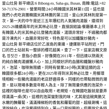
釜山灶房 新平總店:6 Bibong-ro, Saha-gu, Busan, 南韓:電話:+82
50-71376-2901，營業時間:24小時韓國米其林第11回，這也是
我們小虎吃貨團韓國米其林團的第三回，釜山米其林則是第一
次，第一天的中午是近三五年爆紅的人氣豬肉湯飯，還得到
2025-26連續兩年的米其林必比登。直接說結論:餐廳基本上只
有韓國人的米其林必比登豬肉湯飯，湯頭非常好，不過豬肉都
是冷凍肉片，血腸非常好吃，特色是可以加鐵盤炒豬肉。
釜山灶房 新平總店位於乙淑島的東邊，捷運新平站附近，門
口的巴士站就有一整排的櫻花超美。查了一下，這家店韓文原
名 정짓간，意指小廚房，好像開在2011年，但迅速以熬兩天
的純白豬肉湯擄獲人心，加上同樣好評的血腸和鐵盤炒豬肉
片，泡菜、咖啡無限續，同時有營業24小時(其實這類的店，
韓國很多都24小時)，更在2025年得到米其林必比登。用餐環
境相較一些豬肉湯飯的老店舒適得多，同樣的也帶點微微的潮
意，是以現場多數是年輕人為主。除了無限量供應的泡菜外，
這裡的咖啡也是可以自由取用。老規矩，在韓國吃飯就是要弄
得滿滿一桌(笑)，這裡的泡菜蠻對我的味，尤其是這碗爽脆又
水嫩的醃蘿蔔，滿滿辣椒粉的香氣和蘿蔔的甜，超級涮嘴。這
湯說純白，也沒覺得特別白，第一口是好喝的，但要說它多特