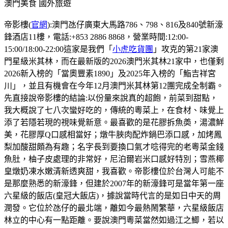
澳門美食
國外旅遊
帝影樓(
官網
):澳門氹仔廣東大馬路786、798、816及840號新濠
鋒酒店11樓，電話:+853 2886 8868，營業時間:12:00-
15:00/18:00-22:00這家是我們「
小虎吃貨團
」攻克的第21家澳
門星級米其林，而在最新版的2026澳門米其林21家中，也僅剩
2026新入榜的「當奧豐素1890」及2025年入榜的「鮨吉祥宮
川」，並且有機會在今年12月澳門米其林第12團完成全制霸。
先直接說帝影樓的結論:以份量來說真的超飽，前菜到甜點，
我大概說了七八次蠻好吃的，傳統的粵菜上，在食材、味覺上
添了若隱若現的視味覺新意。最喜歡的是花膠拆魚𡙡，湯濃鮮
美，花膠厚Q口感相當好；燉牛脥肉配炸鍋巴添口感，加烤鳳
梨加酸甜頗為有趣；名字長到要換口氣才唸得完的老粵菜金錢
魚肚，柚子皮處理的非常好，尼泊爾岩米口感好特別；雪燕椰
皇燉奶凍水嫩清新透爽甜，我喜歡。帝影樓位於台灣人可能不
是那麼熟悉的新濠鋒，但建於2007年的新濠鋒可是當年第一座
六星級的飯店(皇冠大飯店)，據說當時代言的是如日中天的周
潤發。它位於氹仔的最北端，離如今最熱鬧繁華，六星級飯店
林立的中心有一點距離。要說澳門粵菜當然如過江之鯽，若以