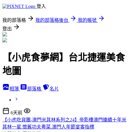
登入
我的部落格
我的部落格後台
我的帳號
登出
【小虎食夢網】台北捷運美食
地圖
相簿
部落格
名片
6天前
【小虎吃貨團-澳門米其林系列之24】帝影樓澳門連續十年米
其林一星.懷舊功夫粵菜.澳門人年節宴客指標