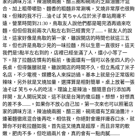
家的調味方法，辣油繞兩圈、醋三圈和碗底的芝麻油醬汁混
合、加上粗帶嚼勁、麵香的粗麵非常涮嘴，叉燒非常厚也很夠
味，但辣的我不行…油そば 笑ちゃん位於米子車站周邊不
遠，營業時間到21:30，鳥取友人說他們都是喝完酒再過來吃
麵，但但但我前兩次八點左右到已經賣完了......。就友人的說
法，這家好像是鳥取的第一家，雖說開店的時間也就這三五
年，但也許是鳥取少見的一味拉麵，所以生意一直很好。這天
我們是5點半左右到的，店裡已經坐滿了人，還小小等了一
下。除了拉麵店慣有的板前，後面還有一個可以各坐四人的小
長桌，但得盤腿就是。雖說開店的時間不久，但立馬成了米子
名店，不少電視、媒體名人來採訪過。基本上就是分正常版和
辣味，另外就是叉燒加量，選擇算是相對簡單。桌上放著一張
油そば 笑ちゃん的吃法，理論上是辣油、醋隨意自行添加再
拌開，友人開玩笑說，這不就是台灣的傻瓜麵。想想，好想真
的差不多.......。如果你不放心自己加，第一次來也可以照著店
家的調味方法，辣油繞兩圈、醋三圈，碗底還有芝麻油醬汁，
連著麵徹底混合後再吃。相信我，你絕對會邊拌邊吞口水，就
算你不好乾拉麵如我。首先這叉燒真是超厚，而且非常的軟
嫩，肥肉不多，但吃過兩片會，真的會有一點肉膩........