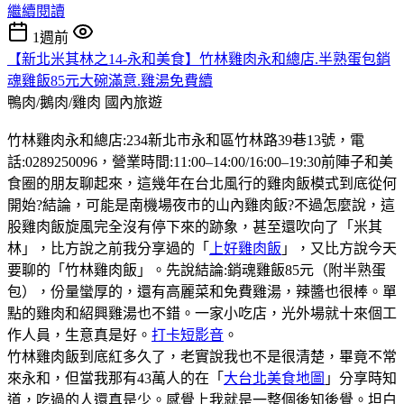
繼續閱讀
1週前
【新北米其林之14-永和美食】竹林雞肉永和總店.半熟蛋包銷
魂雞飯85元大碗滿意.雞湯免費續
鴨肉/鵝肉/雞肉
國內旅遊
竹林雞肉永和總店:234新北市永和區竹林路39巷13號，電
話:0289250096，營業時間:11:00–14:00/16:00–19:30前陣子和美
食圈的朋友聊起來，這幾年在台北風行的雞肉飯模式到底從何
開始?結論，可能是南機場夜市的山內雞肉飯?不過怎麼說，這
股雞肉飯旋風完全沒有停下來的跡象，甚至還吹向了「米其
林」，比方說之前我分享過的「
上好雞肉飯
」，又比方說今天
要聊的「竹林雞肉飯」。先說結論:銷魂雞飯85元（附半熟蛋
包），份量蠻厚的，還有高麗菜和免費雞湯，辣醬也很棒。單
點的雞肉和紹興雞湯也不錯。一家小吃店，光外場就十來個工
作人員，生意真是好。
打卡短影音
。
竹林雞肉飯到底紅多久了，老實說我也不是很清楚，畢竟不常
來永和，但當我那有43萬人的在「
大台北美食地圖
」分享時知
道，吃過的人還真是少。感覺上我就是一整個後知後覺。坦白