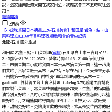
說，這家雞肉飯如果開在我家附近，我應該會三不五時就往這
跑。
繼續閱讀
2週前
【小虎吃貨團日本摘星之26-石川美食】和田屋 岩魚・鮎・山
菜料理.白山160年香料理宿.極緻和食的舌尖記憶
北陸-石川
國外旅遊
和田屋 岩魚・鮎・山菜料理(
官網
):石川県白山市三宮町イ55-
2，電話:+81 76-272-0570，營業時間:11:15 - 21:00(每個月第
二、四個星期二小虎吃貨團日本米其林摘星第十團，這一趟我
們共吃了六家星級米其林，其中有三家在石川，今天先來分享
下飛機第一餐就是白山神社旁160年料理宿的米其林一星、
gault millau雙料得主鄉土會席料理（tabelog 3.75)感謝主廚幫我
們客製化菜單，手寫菜單整個龍飛鳳舞超美，生魚片的梅肉醬
油特別又好吃，八吋小菜樣樣精緻美味，爐烤香魚怎麼可以這
麼好吃，月之輪熊肉吃得團員目瞪口呆，直嫌太少…炊飯美
味，甜點更好吃。更讓我喜歡的是環境，尤其是幾位內將的服