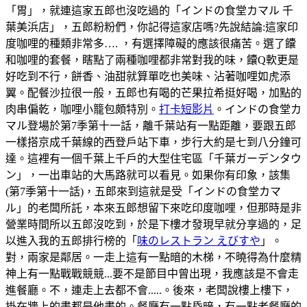
「胃」，就連這家五郎也沒吃過的「インドの食堂カマル 千
葉美浜店」，五郎粉粉們，你記得這家店嗎?先說結論:這家印
度咖哩的種類非常多…. ，有選擇障礙的應該很痛苦。選了饢
和咖哩的套餐，瞎點了兩種咖哩都非常對我的味，饢Q軟更是
好吃到不行，餅香、油甜就算單吃也美味、沾著咖哩如虎添
翼。配餐沙拉很一般，五郎也有喝的芒果拉希挺好喝，加點的
肉串偏乾，咖哩小籠包頗特別。
打卡短影片
。インドの食堂カ
マル登場於第7季第十一話，離千葉站有一點距離，要跟五郎
一樣搭京成千葉線的西登戶站下車，步行大約是七到八分鐘可
達。這裡有一個千葉上千戶的大型住宅區「千葉ガーデンタウ
ン」，一出車站的大馬路就可以看見。如果你有印象，該集
(第7季第十一話)，五郎來到這就是受「インドの食堂カマ
ル」的老闆所託，本來五郎想留下來吃印度咖哩，但那時是非
營業時間所以五郎沒吃到，於是下樓才發現早就分享過的，足
以進入我的五郎排行榜的「
味のレストラン えびすや
」。
對，兩家是鄰居。一走上這有一點暗的木梯，不曉得為什麼精
神上有一點戰戰競競...要不是節目中曾出現，我應該是不會走
進餐廳。不，連走上去都不會.....。後來，老闆說樓上樓下，
掛在牆上的畫都是他畫的。餐廳有一點昏暗，有一點老餐廳的