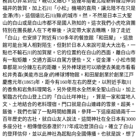
務真心非常到位，親切又細心。這幾年隨著北陸新幹線沿伸到
福井的敦賀，加上石川「小松」機場的直飛，讓北陸不在只是
金澤(市)，這個遠比石川(縣)的城市。然，不然是日本三大聖
山的白山或是白山市都不是國人熟知的。這次我們小虎吃貨團
特別在團長敝人在下考察後，決定帶大家去瞧瞧，除了走近
「白山」也安排了附近有150多年的餐旅館「和田屋」，這旅
館可能台灣人相對陌生，但對於日本人來說可是大大出名，一
點也不輸石川的加賀屋。它的位置約在白山的西面，離白山市
有一點矩離，交通方面以自駕方便些。又，從金澤、小松市開
車都是30分鐘左右的距離。另外棒球迷可以順便去美能市看看
松井秀喜(美能市出身)的棒球博物館。和田屋創業於創業江戸
慶應元年(1865)年，距今有160年左右的歷史，以附近手取川
的香魚和岩魚料理聞名，另外使用水全然來全聖山白山，加上
緊臨古代白山登上口的「白山比咩神社」，算是一家和當地人
文、土地結合的老料理宿。門口就是白山連峰的雪景。超美。
飯後，我們也留了一點時間給團員，參拜一下這座超過兩千一
百年歷史的古社，就白山友人說法，這間神社在全日本有3000
多座分社。相傳僧侶泰澄於717年成功登頂白山，確立了白山
的登拜信仰，並以此神社為起點向全國傳播。也就是說，想了