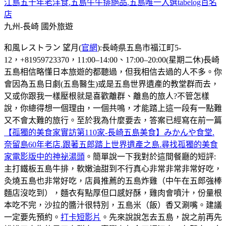
江島五十年老洋食.五島牛牛排絕品.五島唯一入選tabelog百名
店
九州-長崎
國外旅遊
和風レストラン 望月(
官網
):長崎県五島市福江町5-
12，+81959723370，11:00–14:00、17:00–20:00(星期二休)長崎
五島相信略懂日本旅遊的都聽過，但我相信去過的人不多。你
會因為五島日劇(五島醫生)或是五島世界遺產的教堂群而去，
又或你跟我一樣壓根就是喜歡離群、離島的旅人?不管怎樣
說，你總得想一個理由，一個共鳴，才能踏上這一段有一點難
又不會太難的旅行。至於我為什麼要去，答案已經寫在前一篇
【孤獨的美食家實訪第110家-長崎五島美食】みかんや食堂.
奈留島60年老店.跟著五郎踏上世界遺產之島.尋找孤獨的美食
家電影版中的神祕湯頭
。簡單說一下我對於這間餐廳的短評:
主打鐵板五島牛排，軟嫩油甜到不行真心非常非常非常好吃，
灸燒五島也非常好吃，店員推薦的五島炸雞（中午在五郎強棒
麵店沒吃到），麵衣有點厚但口感好酥，雞肉會噴汁，份量根
本吃不完，沙拉的醬汁很特別，五島米（飯）香又涮嘴。建議
一定要先預約。
打卡短影片
。先來說說怎去五島，說之前再先