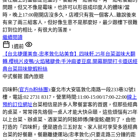
問題，但又不像是霉味，也許可以形容成印度人的體味?當
時，晚上17:00剛開店沒多久，店裡只有我一個客人..雖說後來
有來了兩三組客人，但好像生意不是那麼好，最少跟樓下很難
訂到位的相比，有很大的落差。
繼續閱讀
1週前
【台北捷運美食-忠孝敦化站美食】四味軒.25年台菜滋味大翻
轉.櫻桃片皮鴨/火焰豬腱骨/手沖麻婆豆腐.開幕期間打卡還送經
典台菜蒜味龍蝦粉絲
中式餐館
國內旅遊
四味軒(
官方fb粉絲團)
:臺北市大安區敦化南路一段233巷32號1
樓，電話:02 2731 8317，營業時間:11:00-15:00/17:00-22:00
線上
預約訂位網址
台菜相信是許多人聚餐宴客的首選，但那些經典
的桌菜，常常得先烙個一桌人才能大快朵頤，這些煩惱有25年
以上台菜、辦桌菜、酒家菜的阿銘師傅(陳俊銘)聽到了，由他
打造的「四味軒」便是適合三五好友、家人就可享受多道經典
台菜的好餐廳。餐廳離捷運站(忠孝敦化)只要走路三分鐘的距