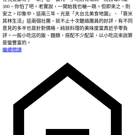
300，你怕了吧。老實說，一開始我也嚇一跳。但即來之，則
安之。印象中，這兩三年，光是「大台北美食地圖」、「靠米
其林生活」這兩個社團，就不止十次聽過團員的好評，有不同
意見的多半也是針對價格，純就料理的美味度當真近乎零負
評。一般小吃店的飯、麵類，搭配不少配菜，以小吃店來說算
是蠻豐富的。
繼續閱讀