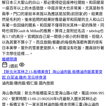
解日本三大聖山的白山，那必需得從這座神社開始。和田屋是
一座百年以上的木造宿旅，中庭非常大也非常美，尤其是秋冬
兩季。門口的家紋本來我以為應該是加賀(前田家)的，結果居
然是毛利的，後來追問的結果好像是最早和田屋的主人和山口
有著一些因緣的關系。和田屋不僅得到米其林一星的殊榮，同
時也得到Gault & Millau的推薦。算得上是附近名店，tabelog也
有3.73的高分。官網說自己是一間很小很小的料理宿，但個人
以為其實不算小了，而且旅館(餐廳)的每個角落都佈置的很有
日本美學，窗外的雪景更是醉人。都還沒有吃飯，團員就吵著
下次想住這裡.....。
繼續閱讀
2週前
【新北米其林之13-板橋美食】海山滷肉飯.板橋滷肉飯異軍突
起.白菜滷.雞肉.苦瓜排骨湯
滷肉飯/雞肉飯/蝦仁飯
國內旅遊
海山魯肉飯：新北市板橋區深丘里海山路43號，電話:0986 995
292，營業時間:11:00-21:002026年6月最新入選米其林比必
登。板橋又多了一家米其林滷肉飯(根本完勝三重)海山滷肉