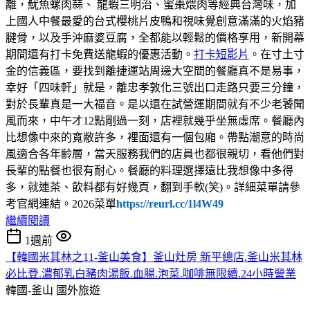
離，魷魚螺肉蒜、 龍蝦三明治、蜜棗煨肉等經典台灣味，加
上國人中餐最愛的台式櫻桃片皮鴨和視味覺創意滿滿的火焰豬
腱骨，以及手沖麻婆豆腐，全都能以輕鬆的價格享用，新開幕
期間還有打卡免費送龍蝦的優惠活動。
打卡短影片
。在寸土寸
金的信義區，要找到離捷運站周邊大空間的餐廳真不是易事，
幸好「四味軒」就是，離忠孝敦化三號出口走路只要三分鐘，
對於長輩真是一大福音。是以還在試營運期間就有不少老饕聞
風而來，中午才12點剛過一刻，店裡就幾乎坐無虛席。餐廳內
比想像中來的寬敝許多，裡面還有一個包廂。帶點潮意的時尚
風適合各年齡層，當天服務我們的店員也都很親切，看他們對
長輩的點餐也很有耐心。餐廳的料理選擇遠比我想像中多得
多，就連茶、飲料都有好幾頁，翻到手軟(笑)。詳細菜單請參
考官網連結。2026菜單
https://reurl.cc/1l4W49
繼續閱讀
1週前
【韓國米其林之11-釜山美食】釜山灶房 新平總店.釜山米其林
必比登.濃郁乳白豬肉湯飯.血腸.泡菜.咖啡無限續.24小時營業
韓國-釜山
國外旅遊