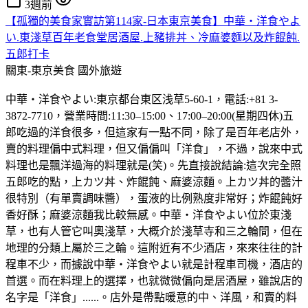
3週前
【孤獨的美食家實訪第114家-日本東京美食】中華・洋食やよ
い.東淺草百年老食堂居酒屋.上豬排丼、冷麻婆麵以及炸餛飩.
五郎打卡
關東-東京美食
國外旅遊
中華・洋食やよい:東京都台東区浅草5-60-1，電話:+81 3-
3872-7710，營業時間:11:30–15:00、17:00–20:00(星期四休)五
郎吃過的洋食很多，但這家有一點不同，除了是百年老店外，
賣的料理偏中式料理，但又偏偏叫「洋食」，不過，說來中式
料理也是飄洋過海的料理就是(笑)。先直接說結論:這次完全照
五郎吃的點，上カツ丼、炸餛飩、麻婆涼麵。上カツ丼的醬汁
很特別（有單賣調味醬），蛋液的比例熟度非常好；炸餛飩好
香好酥；麻婆涼麵我比較無感。中華・洋食やよい位於東淺
草，也有人管它叫奧淺草，大概介於淺草寺和三之輪間，但在
地理的分類上屬於三之輪。這附近有不少酒店，來來往往的計
程車不少，而據說中華・洋食やよい就是計程車司機，酒店的
首選。而在料理上的選擇，也就微微偏向是居酒屋，雖說店的
名字是「洋食」......。店外是帶點暖意的中、洋風，和賣的料