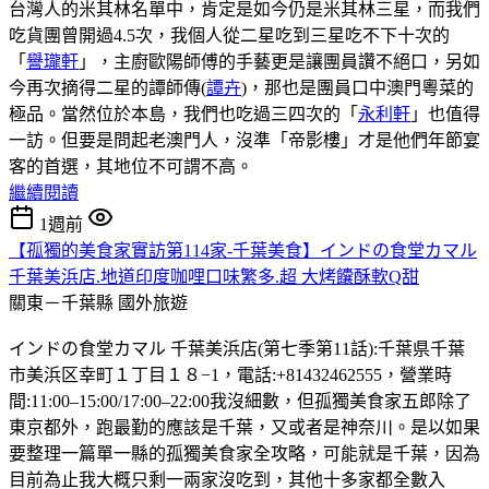
台灣人的米其林名單中，肯定是如今仍是米其林三星，而我們
吃貨團曾開過4.5次，我個人從二星吃到三星吃不下十次的
「
譽瓏軒
」，主廚歐陽師傅的手藝更是讓團員讚不絕口，另如
今再次摘得二星的譚師傳(
譚卉
)，那也是團員口中澳門粵菜的
極品。當然位於本島，我們也吃過三四次的「
永利軒
」也值得
一訪。但要是問起老澳門人，沒準「帝影樓」才是他們年節宴
客的首選，其地位不可謂不高。
繼續閱讀
1週前
【孤獨的美食家實訪第114家-千葉美食】インドの食堂カマル
千葉美浜店.地道印度咖哩口味繁多.超 大烤饢酥軟Q甜
關東－千葉縣
國外旅遊
インドの食堂カマル 千葉美浜店(第七季第11話):千葉県千葉
市美浜区幸町１丁目１８−1，電話:+81432462555，營業時
間:11:00–15:00/17:00–22:00我沒細數，但孤獨美食家五郎除了
東京都外，跑最勤的應該是千葉，又或者是神奈川。是以如果
要整理一篇單一縣的孤獨美食家全攻略，可能就是千葉，因為
目前為止我大概只剩一兩家沒吃到，其他十多家都全數入