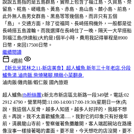
說說五島指的是五島群島，實際上包含了福江島、久賀島、奈
留島、椛島、嵯峨島、黃島、赤島、島山島、蕨小島、前島，
此外無人島男女群島、黑島等等幾個島，而非只有五個
「島」。交通方面，除了從福岡、長崎搭飛機外，一般都是從
長崎搭五島渡輪。而我選擇在長崎住了一晚，隔天一大早搭船
到福江島(快速船)大約是1個半小時，費用我記得單程是8900
日幣，來回17500日幣。
繼續閱讀
4週前
【新北米其林之11-新店美食】超人鱸魚.新年三十年老店.分段
鱸魚湯.滷肉飯.柴燒豬腳.精緻小菜翻身.
滷肉飯/雞肉飯/蝦仁飯
國內旅遊
超人鱸魚(
fb粉絲團
):新北市新店區北新路一段349號，電話:02
2912 4790，營業時間:11:00-14:00/17:00-19:30(星期日一休)先
說，我這個人反骨，越多人知道，越多人好評的，我越不想
去。再說，我不太喜歡鱸魚湯….，我對它的印象只有好幾年
前，清晨龍山寺前，警察催著魚攤離開，客人端起碗站在路邊
像沒事一樣接著喝的畫面。要不是，今天想吃的店沒開，要不