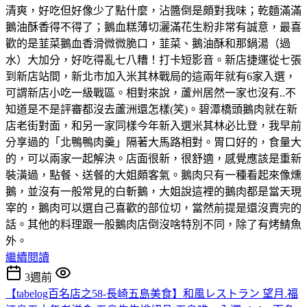
清爽，好吃但好像少了點什麼，沾醬倒是頗對我味；乾麵滿滿
鵝油酥香得不得了；鵝血糕薄切灑滿花生粉非常有誠意，最喜
歡的是韮菜鵝血香滑微微脆口，韮菜、鵝油酥和那鍋湯（過
水）大加分，好吃得亂七八糟！打卡短影音。新店捷運從七張
到新店站間，新北市加入米其林戰局的這兩年就有6家入選，
可謂新店小吃一級戰區。相對來說，蘆州居然一家也沒有..不
知道是不是評審都沒去蘆洲還怎樣(笑)。碧潭橋頭鵝肉就在新
店老街對面，和另一家同樣今年新入選米其林必比登，我早前
分享過的「北鴨鴨肉羹」隔著大馬路相對。胃口好的，食量大
的，可以兩家一起解決。店面很新，很舒適，感覺應該是重新
裝潢過，點餐、送餐的大姐頗客氣。鵝肉只有一種看起來像燻
鵝，並沒有一般常見的白斬鵝，大姐說這裡的鵝肉都是當天現
宰的，鵝肉可以選自己喜歡的部位切，當然前提是還沒賣完的
話。其他的料理跟一般鵝肉店倒沒啥特別不同，除了有烤鯖魚
外。
繼續閱讀
3週前
【tabelog百名店之58-長崎五島美食】和風レストラン 望月.福