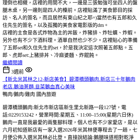
理倒也相櫬，店裡的用間不大，一邊是三張勉強可坐四人的盤
腿木桌，另一邊則是四人的檯前。店裡貼滿了美食節目的採
訪、名人的簽名，而且居然有東山紀之耶=)當然也有五郎和久
住先生的簽名，以及孤獨的美食家電影版的dm。
店裡的主食是各式炸物為主的丼飯，炸豬排、炸牡蠣、炸蝦。
另外也有不少下酒料理。酒單自然也少不少。店裡貼心的準備
了五郎set和久住先生的set，於是我決定這次照著五郎點。五
郎、虎郎set:上豬排丼、冷麻婆麵、炸餛飩。
繼續閱讀
3週前
【新北米其林之12-新店美食】碧潭橋頭鵝肉.新店三十年鵝肉
老店.鵝油蔥麵.韭菜鵝血真心美味
鴨肉/鵝肉/雞肉
國內旅遊
碧潭橋頭鵝肉:新北市新店區新生里北新路一段127號，電
話:0229153242，營業時間:星期五、11:00–15:00(星期六日休)
鵝肉一直是我最愛的兩隻腳料理，個人也有不少家愛店，是以
六月初知道新店有一家入選2026年米其林便專程去了一趟，七
月便公佈入選米其林必比登。直接說結論:鵝腿味道相對乾淨