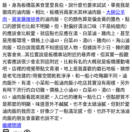
飯，身為板橋區美食里里長伯，說什麼也要來試試，畢竟我是
徹底的滷肉飯。相比，板橋另兩家米其林滷肉飯、
大碗公羊
肉
、
葉家藥燉排骨
的滷肉飯、它的顏色算是偏金黃的醬色，黏
口的膠質也比較不明顯。但，對偏好清淡口味（不是純瘦肉）
的應該會比較愛，就這點也反應在湯、白菜滷，雞肉上，甚至
是用餐環境。價格上小滷40、白菜49、湯65、雞肉65。海山滷
肉飯，坦白說我還真不知道這號人物，但據說不少日、韓的觀
光客會來...其位置說是板橋車站附近的巷弄裡，但其實一般觀
光客應該很少會走到這附近，比較有名的大概就是板橋運動場
吧。店裡的視覺帶點文青潮，地上是我喜歡的磨石地板，猜想
是老宅改建的?用餐空間乾乾淨淨，和一般小吃略顯不同。滷
肉飯外，有湯、小菜和一般滷肉飯小吃店其實沒有兩樣，另外
有時下流行的白切雞。價格上小滷40、白菜49、湯65、雞肉
65。滷肉飯看起來挺肥，入口也的確有一點化口，但黏膠質不
是那麼的明顯，味道意外不鹹膩，也不會太過油膩，但對於愛
滷肉飯的我而言，好像少了一點滿足感。但，也許不好太油滷
肉飯的朋友會喜歡也說不定。
繼續閱讀