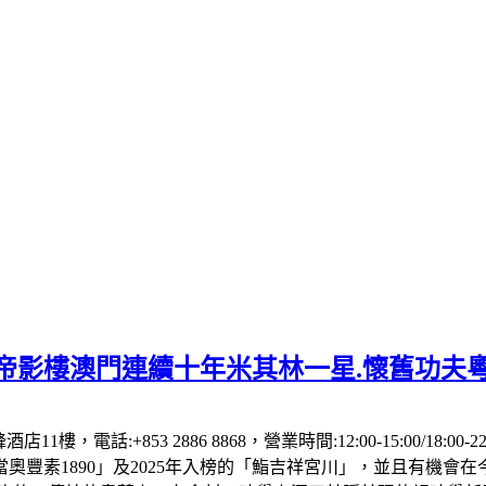
】帝影樓澳門連續十年米其林一星.懷舊功夫
1樓，電話:+853 2886 8868，營業時間:12:00-15:00/18:00
「當奧豐素1890」及2025年入榜的「鮨吉祥宮川」，並且有機