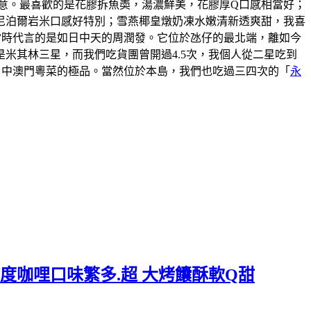
意。最喜歡的是花膠拆魚𡙡，湯濃鮮美，花膠厚Q口感相當好；
尼泊爾岩米口感好特別；雪燕椰皇燉奶凍水嫩清新透爽甜，我喜
說當時代言的是如日中天的周潤發。它位於氹仔的最北端，離如今
米其林三星，而我們吃貨團曾開過4.5次，我個人從二星吃到
口中澳門粵菜的極品。當然位於本島，我們也吃過三四次的「
永
度咖哩口味繁多.超 大烤饢酥軟Q甜