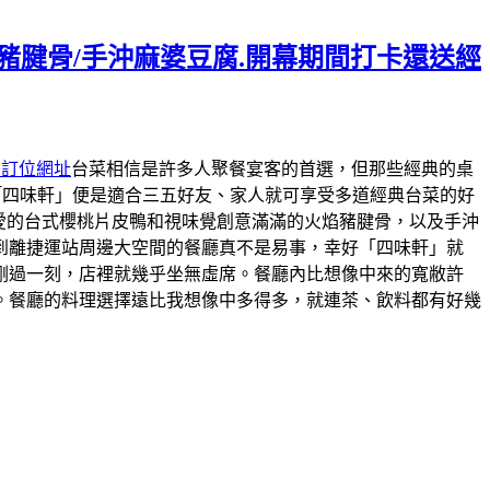
焰豬腱骨/手沖麻婆豆腐.開幕期間打卡還送經
約訂位網址
台菜相信是許多人聚餐宴客的首選，但那些經典的桌
「四味軒」便是適合三五好友、家人就可享受多道經典台菜的好
最愛的台式櫻桃片皮鴨和視味覺創意滿滿的火焰豬腱骨，以及手沖
到離捷運站周邊大空間的餐廳真不是易事，幸好「四味軒」就
剛過一刻，店裡就幾乎坐無虛席。餐廳內比想像中來的寬敝許
。餐廳的料理選擇遠比我想像中多得多，就連茶、飲料都有好幾