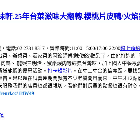
軒.25年台菜滋味大翻轉.櫻桃片皮鴨/火
 2731 8317，營業時間:11:00-15:00/17:00-22:00
線上預
台菜、辦桌菜、酒家菜的阿銘師傅(陳俊銘)聽到了，由他打造的
螺肉蒜、 龍蝦三明治、蜜棗煨肉等經典台灣味，加上國人中餐
費送龍蝦的優惠活動。
打卡短影片
。在寸土寸金的信義區，要找
福音。是以還在試營運期間就有不少老饕聞風而來，中午才12點
天服務我們的店員也都很親切，看他們對長輩的點餐也很有耐心
//reurl.cc/1l4W49
鴨