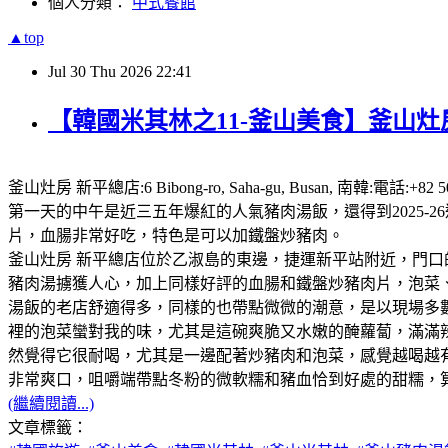
個人分類：
中式餐館
▲top
Jul
30
Thu
2026
22:41
【韓國米其林之11-釜山美食】釜山灶房
釜山灶房 新平總店:6 Bibong-ro, Saha-gu, Busan,
第一天的中午是近三五年爆紅的人氣豬肉湯飯，還得到2025
片，血腸非常好吃，特色是可以加鐵盤炒豬肉。
釜山灶房 新平總店位於乙淑島的東邊，捷運新平站附近，門口
豬肉湯擄獲人心，加上同樣好評的血腸和鐵盤炒豬肉片，泡菜、咖
湯飯的老店舒適得多，同樣的也帶點微微的潮意，是以現場多
裡的泡菜蠻對我的味，尤其是這碗爽脆又水嫩的醃蘿蔔，滿滿
然覺得它很耐喝，尤其是一邊配著炒豬肉和泡菜，感覺越喝越
非常爽口，咀嚼端帶點冬粉的微軟糯和豬血恰到好處的甜糯，
(繼續閱讀...)
文章標籤：