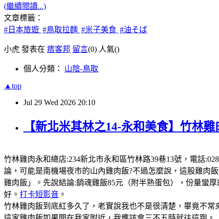
(繼續閱讀...)
文章標籤：
#日本旅遊
#鳥取拉麵
#米子美食
#油そば
小虎 發表在
痞客邦
留言
(0)
人氣(
)
個人分類：
山陰-鳥取
▲top
Jul
29
Wed
2026
20:10
【新北米其林之14-永和美食】竹林雞
竹林雞肉永和總店:234新北市永和區竹林路39巷13號，電話:0289
論，可能是南機場夜市的山內雞肉飯?不過怎麼說，這股雞肉
雞肉飯」。先說結論:銷魂雞飯85元（附半熟蛋包），份量蠻
好。
打卡短影音
。
竹林雞肉飯到底紅多久了，老實說我也不是很清楚，畢竟不常來
這家雞肉飯如果開在我家附近，我應該會三不五時就往這跑。