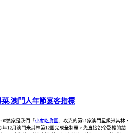
粵菜.澳門人年節宴客指標
-22:00這家是我們「
小虎吃貨團
」攻克的第21家澳門星級米其林，
會在今年12月澳門米其林第12團完成全制霸。先直接說帝影樓的結