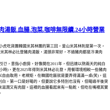
湯飯.血腸.泡菜.咖啡無限續.24小時營業
林第11回，這也是我們小虎吃貨團韓國米其林團的第三回，釜山米其林則是第一次，
人的米其林必比登豬肉湯飯，湯頭非常好，不過豬肉都是冷凍肉
짓간，意指小廚房，好像開在2011年，但迅速以熬兩天的純白
時)，更在2025年得到米其林必比登。用餐環境相較一些豬肉
自由取用。老規矩，在韓國吃飯就是要弄得滿滿一桌(笑)，這
別白，第一口是好喝的，但要說它多特別也沒有，但喝過半後突
來滋潤又有肉甜。這裡的血腸看起來有一點乾，但吃在嘴裡其實
。