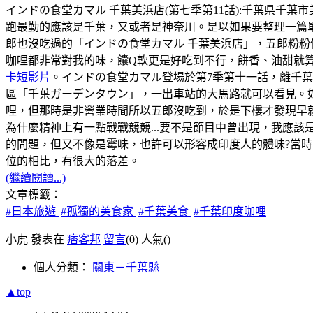
インドの食堂カマル 千葉美浜店(第七季第11話):千葉県千葉市美浜区幸
跑最勤的應該是千葉，又或者是神奈川。是以如果要整理一篇
郎也沒吃過的「インドの食堂カマル 千葉美浜店」，五郎粉粉
咖哩都非常對我的味，饢Q軟更是好吃到不行，餅香、油甜就
卡短影片
。インドの食堂カマル登場於第7季第十一話，離千
區「千葉ガーデンタウン」，一出車站的大馬路就可以看見。如
哩，但那時是非營業時間所以五郎沒吃到，於是下樓才發現早
為什麼精神上有一點戰戰競競...要不是節目中曾出現，我應該
的問題，但又不像是霉味，也許可以形容成印度人的體味?當時，
位的相比，有很大的落差。
(繼續閱讀...)
文章標籤：
#日本旅遊
#孤獨的美食家
#千葉美食
#千葉印度咖哩
小虎 發表在
痞客邦
留言
(0)
人氣(
)
個人分類：
關東－千葉縣
▲top