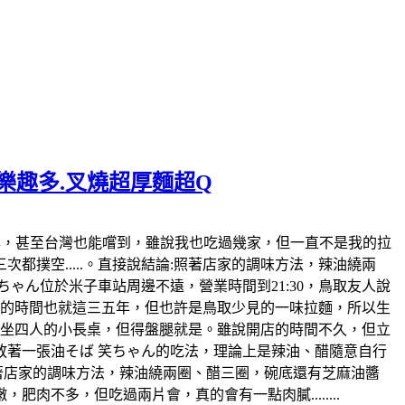
麵樂趣多.叉燒超厚麵超Q
日本也風行好幾年，甚至台灣也能嚐到，雖說我也吃過幾家，但一直不是我的拉
撲空.....。直接說結論:照著店家的調味方法，辣油繞兩
ゃん位於米子車站周邊不遠，營業時間到21:30，鳥取友人說
開店的時間也就這三五年，但也許是鳥取少見的一味拉麵，所以生
各坐四人的小長桌，但得盤腿就是。雖說開店的時間不久，但立
著一張油そば 笑ちゃん的吃法，理論上是辣油、醋隨意自行
照著店家的調味方法，辣油繞兩圈、醋三圈，碗底還有芝麻油醬
不多，但吃過兩片會，真的會有一點肉膩........