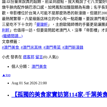
論:以份量來說真的超飽，前菜到甜點，我大概說了七八次蠻好
燉牛脥肉配炸鍋巴添口感，加烤鳳梨加酸甜頗為有趣；名字長
歡。帝影樓位於台灣人可能不是那麼熟悉的新濠鋒，但建於20
最熱鬧繁華，六星級飯店林立的中心有一點距離。要說澳門粵菜
三星吃不下十次的「
譽瓏軒
」，主廚歐陽師傅的手藝更是讓團
利軒
」也值得一訪。但要是問起老澳門人，沒準「帝影樓」才
(繼續閱讀...)
文章標籤：
#澳門美食
#澳門米其林
#澳門粵菜
#澳門新濠鋒
小虎 發表在
痞客邦
留言
(0)
人氣(
)
個人分類：
澳門美食
▲top
Aug
01
Sat
2026
21:00
【孤獨的美食家實訪第114家-千葉美