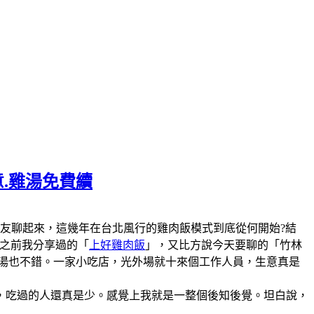
意.雞湯免費續
陣子和美食圈的朋友聊起來，這幾年在台北風行的雞肉飯模式到底從何開始?結
說之前我分享過的「
上好雞肉飯
」，又比方說今天要聊的「竹林
雞湯也不錯。一家小吃店，光外場就十來個工作人員，生意真是
，吃過的人還真是少。感覺上我就是一整個後知後覺。坦白說，