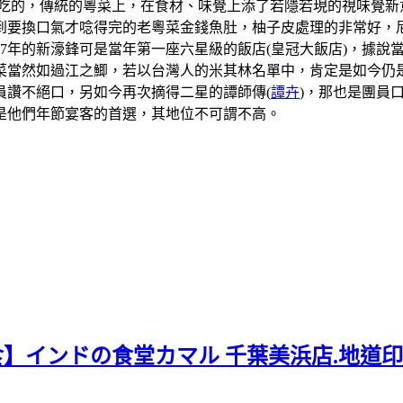
吃的，傳統的粵菜上，在食材、味覺上添了若隱若現的視味覺新
到要換口氣才唸得完的老粵菜金錢魚肚，柚子皮處理的非常好，
07年的新濠鋒可是當年第一座六星級的飯店(皇冠大飯店)，據
當然如過江之鯽，若以台灣人的米其林名單中，肯定是如今仍是
員讚不絕口，另如今再次摘得二星的譚師傳(
譚卉
)，那也是團員
是他們年節宴客的首選，其地位不可謂不高。
食】インドの食堂カマル 千葉美浜店.地道印