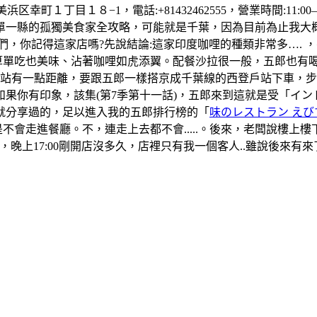
町１丁目１８−1，電話:+81432462555，營業時間:11:00–1
單一縣的孤獨美食家全攻略，可能就是千葉，因為目前為止我大
們，你記得這家店嗎?先說結論:這家印度咖哩的種類非常多….
算單吃也美味、沾著咖哩如虎添翼。配餐沙拉很一般，五郎也有
葉站有一點距離，要跟五郎一樣搭京成千葉線的西登戶站下車，
果你有印象，該集(第7季第十一話)，五郎來到這就是受「イ
就分享過的，足以進入我的五郎排行榜的「
味のレストラン えび
是不會走進餐廳。不，連走上去都不會.....。後來，老闆說樓
晚上17:00剛開店沒多久，店裡只有我一個客人..雖說後來