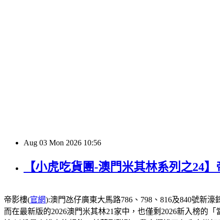
Aug
03
Mon
2026
10:56
【小虎吃貨團-澳門米其林系列之24
帝影樓(
官網
):澳門氹仔廣東大馬路786、798、816及840號新濠鋒酒店1
而在最新版的2026澳門米其林21家中，也僅剩2026新入榜的