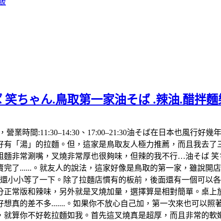
飯
 笑ちゃん.鳥取第一家油そば .辣油.醋拌
992，營業時間:11:30–14:30、17:00–21:30油そば在
「湯」的拉麵。但，這家是鳥取友人極力推薦，而且我去了三次都
麵非常涮嘴，叉燒非常厚也很夠味，但辣的我不行…油そば 笑ち
了......。就友人的說法，這家好像是鳥取的第一家，雖說
，還小小等了一下。除了拉麵店慣有的板前，後面還有一個可以
分正常版和辣味，另外就是叉燒加量，選擇算是相對簡單。桌上放
真的差不多.......。如果你不放心自己加，第一次來也可以
算你不好乾拉麵如我。首先這叉燒真是超厚，而且非常的軟嫩，肥肉