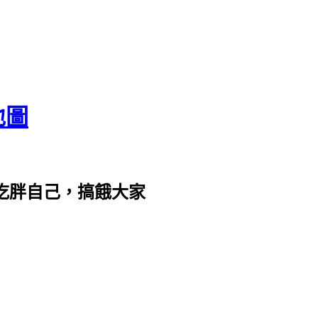
地圖
com。吃胖自己，搞餓大家