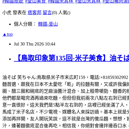
#韓國旅遊
#釜山美食
#韓國米其林
#釜山米其林
#釜山豬肉湯
小虎 發表在
痞客邦
留言
(0)
人氣(
)
個人分類：
韓國-釜山
▲top
Jul
30
Thu
2026
10:44
【鳥取印象第135回-米子美食】油そば
油そば 笑ちゃん:鳥取県米子市末広町159，電話:+81859302
麵首選，跟我在日本不太愛吃「乾」的拉麵有關，又或許我偏好有
圈、醋三圈和碗底的芝麻油醬汁混合、加上粗帶嚼勁、麵香的粗
他們都是喝完酒再過來吃麵，但但但我前兩次八點左右到已經賣完
意一直很好。這天我們是5點半左右到的，店裡已經坐滿了人
馬成了米子名店，不少電視、媒體名人來採訪過。基本上就是
添加再拌開，友人開玩笑說，這不就是台灣的傻瓜麵。想想，好想
汁，連著麵徹底混合後再吃。相信我，你絕對會邊拌邊吞口水，就