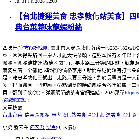
Jul
31
Fri
2026
12:03
【台北捷運美食-忠孝敦化站美食】四味
典台菜蒜味龍蝦粉絲
四味軒(
官方fb粉絲團)
:臺北市大安區敦化南路一段233巷32號1樓，電話:02
菜，常常得先烙個一桌人才能大快朵頤，這些煩惱有25年以上
餐廳。餐廳離捷運站(忠孝敦化)只要走路三分鐘的距離，魷魚
麻婆豆腐，全都能以輕鬆的價格享用，新開幕期間還有打卡免
是，離忠孝敦化三號出口走路只要三分鐘，對於長輩真是一大
多，裡面還有一個包廂。帶點潮意的時尚風適合各年齡層，當
頁，翻到手軟(笑)。詳細菜單請參考官網連結。2026菜單
https:
(繼續閱讀...)
文章標籤：
台北台菜
信義區餐廳
忠孝敦化站美食
#台北捷運美食
台北烤
小虎 發表在
痞客邦
留言
(0)
人氣(
)