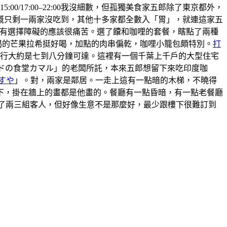
5:00/17:00–22:00我沒細數，但孤獨美食家五郎除了東京都外，
概只剩一兩家沒吃到，其他十多家都全數入「胃」，就連這家五
 ，有選擇障礙的應該很痛苦。選了饢和咖哩的套餐，瞎點了兩種
喝的芒果拉希挺好喝，加點的肉串偏乾，咖哩小籠包頗特別。
打
步行大約是七到八分鐘可達。這裡有一個千葉上千戶的大型住宅
ンドの食堂カマル」的老闆所託，本來五郎想留下來吃印度咖
すや
」。對，兩家是鄰居。一走上這有一點暗的木梯，不曉得
上樓下，掛在牆上的畫都是他畫的。餐廳有一點昏暗，有一點老餐廳
有來了兩三組客人，但好像生意不是那麼好，最少跟樓下很難訂到