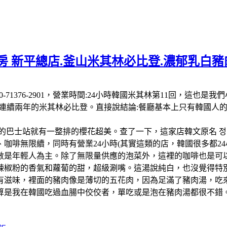
 新平總店.釜山米其林必比登.濃郁乳白豬肉
 南韓:電話:+82 50-71376-2901，營業時間:24小時韓國米其
-26連續兩年的米其林必比登。直接說結論:餐廳基本上只有韓國
的巴士站就有一整排的櫻花超美。查了一下，這家店韓文原名 정
啡無限續，同時有營業24小時(其實這類的店，韓國很多都24小
數是年輕人為主。除了無限量供應的泡菜外，這裡的咖啡也是可以
辣椒粉的香氣和蘿蔔的甜，超級涮嘴。這湯說純白，也沒覺得特
有滋味，裡面的豬肉像是薄切的五花肉，因為足滿了豬肉湯，吃
算是我在韓國吃過血腸中佼佼者，單吃或是泡在豬肉湯都很不錯