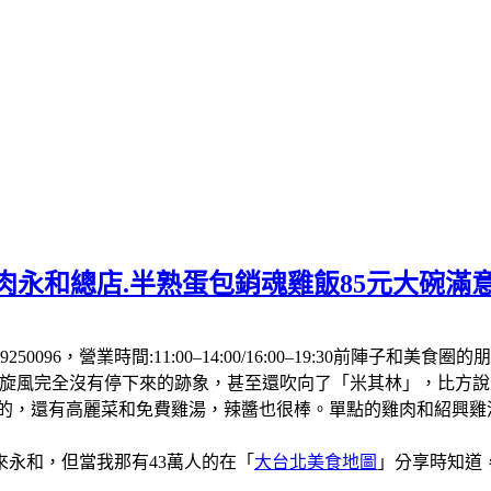
肉永和總店.半熟蛋包銷魂雞飯85元大碗滿
250096，營業時間:11:00–14:00/16:00–19:30前
飯旋風完全沒有停下來的跡象，甚至還吹向了「米其林」，比方
厚的，還有高麗菜和免費雞湯，辣醬也很棒。單點的雞肉和紹興
永和，但當我那有43萬人的在「
大台北美食地圖
」分享時知道