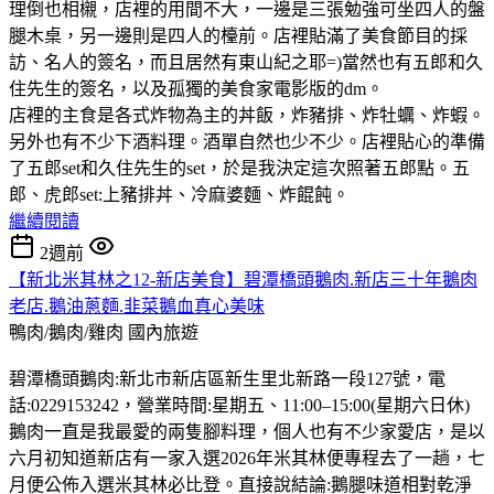
理倒也相櫬，店裡的用間不大，一邊是三張勉強可坐四人的盤
腿木桌，另一邊則是四人的檯前。店裡貼滿了美食節目的採
訪、名人的簽名，而且居然有東山紀之耶=)當然也有五郎和久
住先生的簽名，以及孤獨的美食家電影版的dm。
店裡的主食是各式炸物為主的丼飯，炸豬排、炸牡蠣、炸蝦。
另外也有不少下酒料理。酒單自然也少不少。店裡貼心的準備
了五郎set和久住先生的set，於是我決定這次照著五郎點。五
郎、虎郎set:上豬排丼、冷麻婆麵、炸餛飩。
繼續閱讀
2週前
【新北米其林之12-新店美食】碧潭橋頭鵝肉.新店三十年鵝肉
老店.鵝油蔥麵.韭菜鵝血真心美味
鴨肉/鵝肉/雞肉
國內旅遊
碧潭橋頭鵝肉:新北市新店區新生里北新路一段127號，電
話:0229153242，營業時間:星期五、11:00–15:00(星期六日休)
鵝肉一直是我最愛的兩隻腳料理，個人也有不少家愛店，是以
六月初知道新店有一家入選2026年米其林便專程去了一趟，七
月便公佈入選米其林必比登。直接說結論:鵝腿味道相對乾淨