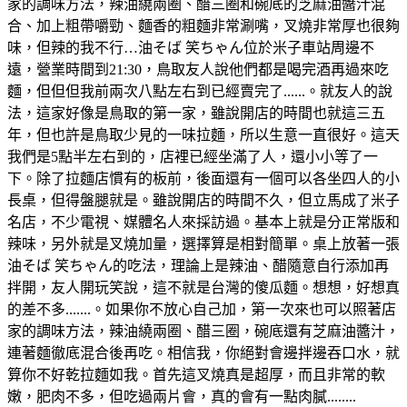
家的調味方法，辣油繞兩圈、醋三圈和碗底的芝麻油醬汁混
合、加上粗帶嚼勁、麵香的粗麵非常涮嘴，叉燒非常厚也很夠
味，但辣的我不行…油そば 笑ちゃん位於米子車站周邊不
遠，營業時間到21:30，鳥取友人說他們都是喝完酒再過來吃
麵，但但但我前兩次八點左右到已經賣完了......。就友人的說
法，這家好像是鳥取的第一家，雖說開店的時間也就這三五
年，但也許是鳥取少見的一味拉麵，所以生意一直很好。這天
我們是5點半左右到的，店裡已經坐滿了人，還小小等了一
下。除了拉麵店慣有的板前，後面還有一個可以各坐四人的小
長桌，但得盤腿就是。雖說開店的時間不久，但立馬成了米子
名店，不少電視、媒體名人來採訪過。基本上就是分正常版和
辣味，另外就是叉燒加量，選擇算是相對簡單。桌上放著一張
油そば 笑ちゃん的吃法，理論上是辣油、醋隨意自行添加再
拌開，友人開玩笑說，這不就是台灣的傻瓜麵。想想，好想真
的差不多.......。如果你不放心自己加，第一次來也可以照著店
家的調味方法，辣油繞兩圈、醋三圈，碗底還有芝麻油醬汁，
連著麵徹底混合後再吃。相信我，你絕對會邊拌邊吞口水，就
算你不好乾拉麵如我。首先這叉燒真是超厚，而且非常的軟
嫩，肥肉不多，但吃過兩片會，真的會有一點肉膩........