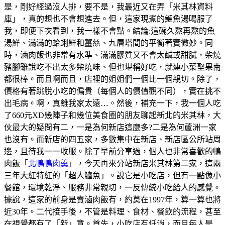
是，剛好經過沒人排，要不是，我最近又在弄「米其林資料
庫」，真的想也不會想進去。但，這家現煮的鱸魚湯喝服了
我，即便下次看到，我一樣不會點。結論:這碗久熬再熬的魚
湯鮮、滿滿的蛤蜊鮮和薑𢇃、九層塔間的平衡著實微妙。同
時，滷肉飯也非常有水準、滿滿膠質又不會太鹹或甜膩，柴燒
豬腳雖說吃不出太多柴燒味、但也堪稱好吃，就連小菜埾果南
都很棒。而且啊而且，店裡的姐姐們一個比一個親切。除了，
價格有著跳脫小吃的偏貴（每個人的價值觀不同），實在挑不
出毛病。啊，真離我家太遠…。然後，補充一下，我一個人吃
了660元XD幾陣子和幾位美食圈的朋友聊起新北的米其林，大
伙最大的疑問有二，一是為何新店這麼多?二是為何蘆洲一家
也沒有。而新店的四五家，多數集中在新店、新店區公所站周
邊，且待我一一收服。除了早前分享過，個人也非常喜歡的鴨
肉飯「
北鴨鴨肉羹
」，今天再來分站新店米其林第二家，這兩
三年大紅特紅的「超人鱸魚」。說它是小吃店，但有一點像小
餐館，環境乾淨、服務非常親切，一反傳統小吃給人的感覺。
據說，這家的前身是賣滷肉飯有，約莫在1997年，算一算也將
近30年。二代接手後，不管是料理、食材、餐飲的流程，甚至
在視覺都有了「新」意。首先，小吃店有低消，而且每人是