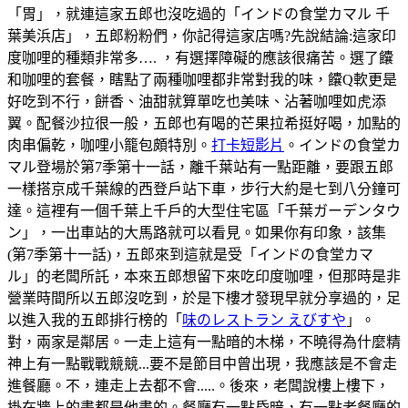
「胃」，就連這家五郎也沒吃過的「インドの食堂カマル 千
葉美浜店」，五郎粉粉們，你記得這家店嗎?先說結論:這家印
度咖哩的種類非常多…. ，有選擇障礙的應該很痛苦。選了饢
和咖哩的套餐，瞎點了兩種咖哩都非常對我的味，饢Q軟更是
好吃到不行，餅香、油甜就算單吃也美味、沾著咖哩如虎添
翼。配餐沙拉很一般，五郎也有喝的芒果拉希挺好喝，加點的
肉串偏乾，咖哩小籠包頗特別。
打卡短影片
。インドの食堂カ
マル登場於第7季第十一話，離千葉站有一點距離，要跟五郎
一樣搭京成千葉線的西登戶站下車，步行大約是七到八分鐘可
達。這裡有一個千葉上千戶的大型住宅區「千葉ガーデンタウ
ン」，一出車站的大馬路就可以看見。如果你有印象，該集
(第7季第十一話)，五郎來到這就是受「インドの食堂カマ
ル」的老闆所託，本來五郎想留下來吃印度咖哩，但那時是非
營業時間所以五郎沒吃到，於是下樓才發現早就分享過的，足
以進入我的五郎排行榜的「
味のレストラン えびすや
」。
對，兩家是鄰居。一走上這有一點暗的木梯，不曉得為什麼精
神上有一點戰戰競競...要不是節目中曾出現，我應該是不會走
進餐廳。不，連走上去都不會.....。後來，老闆說樓上樓下，
掛在牆上的畫都是他畫的。餐廳有一點昏暗，有一點老餐廳的