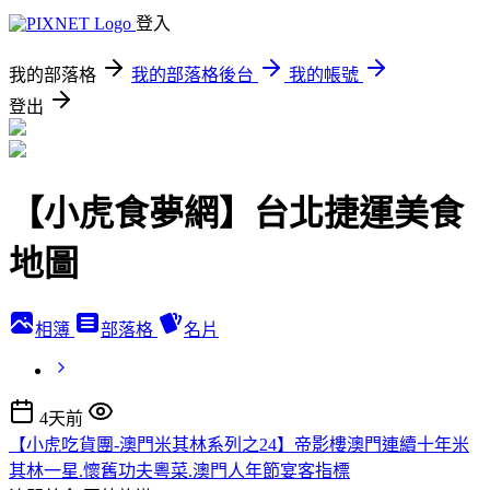
登入
我的部落格
我的部落格後台
我的帳號
登出
【小虎食夢網】台北捷運美食
地圖
相簿
部落格
名片
4天前
【小虎吃貨團-澳門米其林系列之24】帝影樓澳門連續十年米
其林一星.懷舊功夫粵菜.澳門人年節宴客指標