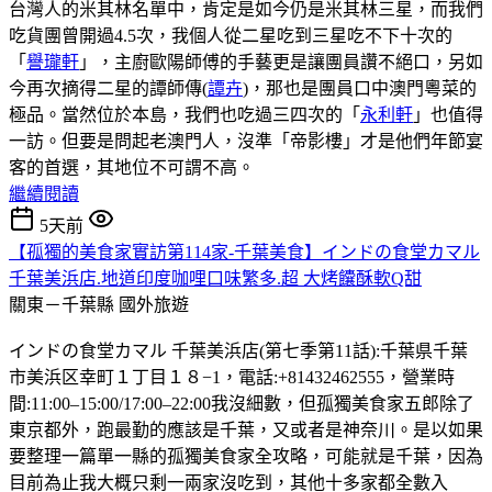
台灣人的米其林名單中，肯定是如今仍是米其林三星，而我們
吃貨團曾開過4.5次，我個人從二星吃到三星吃不下十次的
「
譽瓏軒
」，主廚歐陽師傅的手藝更是讓團員讚不絕口，另如
今再次摘得二星的譚師傳(
譚卉
)，那也是團員口中澳門粵菜的
極品。當然位於本島，我們也吃過三四次的「
永利軒
」也值得
一訪。但要是問起老澳門人，沒準「帝影樓」才是他們年節宴
客的首選，其地位不可謂不高。
繼續閱讀
5天前
【孤獨的美食家實訪第114家-千葉美食】インドの食堂カマル
千葉美浜店.地道印度咖哩口味繁多.超 大烤饢酥軟Q甜
關東－千葉縣
國外旅遊
インドの食堂カマル 千葉美浜店(第七季第11話):千葉県千葉
市美浜区幸町１丁目１８−1，電話:+81432462555，營業時
間:11:00–15:00/17:00–22:00我沒細數，但孤獨美食家五郎除了
東京都外，跑最勤的應該是千葉，又或者是神奈川。是以如果
要整理一篇單一縣的孤獨美食家全攻略，可能就是千葉，因為
目前為止我大概只剩一兩家沒吃到，其他十多家都全數入