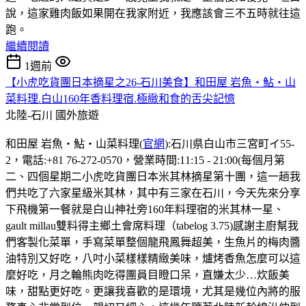
說，這家雞肉飯如果開在我家附近，我應該會三不五時就往這
跑。
繼續閱讀
1週前
【小虎吃貨團日本摘星之26-石川美食】和田屋 岩魚・鮎・山
菜料理.白山160年香料理宿.極緻和食的舌尖記憶
北陸-石川
國外旅遊
和田屋 岩魚・鮎・山菜料理(
官網
):石川県白山市三宮町イ55-
2，電話:+81 76-272-0570，營業時間:11:15 - 21:00(每個月第
二、四個星期二小虎吃貨團日本米其林摘星第十團，這一趟我
們共吃了六家星級米其林，其中有三家在石川，今天先來分享
下飛機第一餐就是白山神社旁160年料理宿的米其林一星、
gault millau雙料得主鄉土會席料理（tabelog 3.75)感謝主廚幫我
們客製化菜單，手寫菜單整個龍飛鳳舞超美，生魚片的梅肉醬
油特別又好吃，八吋小菜樣樣精緻美味，爐烤香魚怎麼可以這
麼好吃，月之輪熊肉吃得團員目瞪口呆，直嫌太少…炊飯美
味，甜點更好吃。更讓我喜歡的是環境，尤其是幾位內將的服