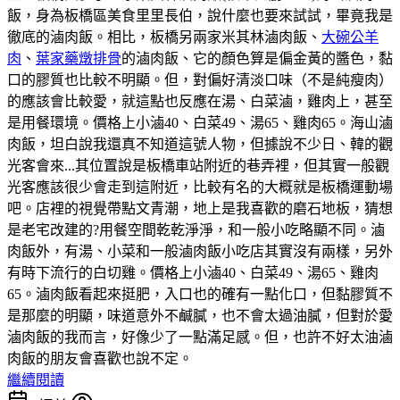
飯，身為板橋區美食里里長伯，說什麼也要來試試，畢竟我是
徹底的滷肉飯。相比，板橋另兩家米其林滷肉飯、
大碗公羊
肉
、
葉家藥燉排骨
的滷肉飯、它的顏色算是偏金黃的醬色，黏
口的膠質也比較不明顯。但，對偏好清淡口味（不是純瘦肉）
的應該會比較愛，就這點也反應在湯、白菜滷，雞肉上，甚至
是用餐環境。價格上小滷40、白菜49、湯65、雞肉65。海山滷
肉飯，坦白說我還真不知道這號人物，但據說不少日、韓的觀
光客會來...其位置說是板橋車站附近的巷弄裡，但其實一般觀
光客應該很少會走到這附近，比較有名的大概就是板橋運動場
吧。店裡的視覺帶點文青潮，地上是我喜歡的磨石地板，猜想
是老宅改建的?用餐空間乾乾淨淨，和一般小吃略顯不同。滷
肉飯外，有湯、小菜和一般滷肉飯小吃店其實沒有兩樣，另外
有時下流行的白切雞。價格上小滷40、白菜49、湯65、雞肉
65。滷肉飯看起來挺肥，入口也的確有一點化口，但黏膠質不
是那麼的明顯，味道意外不鹹膩，也不會太過油膩，但對於愛
滷肉飯的我而言，好像少了一點滿足感。但，也許不好太油滷
肉飯的朋友會喜歡也說不定。
繼續閱讀