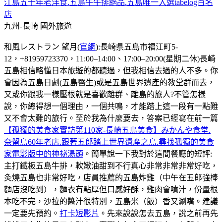
江島五十年老洋食.五島牛牛排絕品.五島唯一入選tabelog百名
店
九州-長崎
國外旅遊
和風レストラン 望月(
官網
):長崎県五島市福江町5-
12，+81959723370，11:00–14:00、17:00–20:00(星期二休)長崎
五島相信略懂日本旅遊的都聽過，但我相信去過的人不多。你
會因為五島日劇(五島醫生)或是五島世界遺產的教堂群而去，
又或你跟我一樣壓根就是喜歡離群、離島的旅人?不管怎樣
說，你總得想一個理由，一個共鳴，才能踏上這一段有一點難
又不會太難的旅行。至於我為什麼要去，答案已經寫在前一篇
【孤獨的美食家實訪第110家-長崎五島美食】みかんや食堂.
奈留島60年老店.跟著五郎踏上世界遺產之島.尋找孤獨的美食
家電影版中的神祕湯頭
。簡單說一下我對於這間餐廳的短評:
主打鐵板五島牛排，軟嫩油甜到不行真心非常非常非常好吃，
灸燒五島也非常好吃，店員推薦的五島炸雞（中午在五郎強棒
麵店沒吃到），麵衣有點厚但口感好酥，雞肉會噴汁，份量根
本吃不完，沙拉的醬汁很特別，五島米（飯）香又涮嘴。建議
一定要先預約。
打卡短影片
。先來說說怎去五島，說之前再先