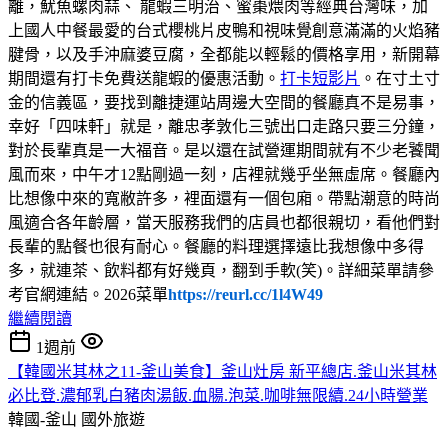
離，魷魚螺肉蒜、 龍蝦三明治、蜜棗煨肉等經典台灣味，加
上國人中餐最愛的台式櫻桃片皮鴨和視味覺創意滿滿的火焰豬
腱骨，以及手沖麻婆豆腐，全都能以輕鬆的價格享用，新開幕
期間還有打卡免費送龍蝦的優惠活動。
打卡短影片
。在寸土寸
金的信義區，要找到離捷運站周邊大空間的餐廳真不是易事，
幸好「四味軒」就是，離忠孝敦化三號出口走路只要三分鐘，
對於長輩真是一大福音。是以還在試營運期間就有不少老饕聞
風而來，中午才12點剛過一刻，店裡就幾乎坐無虛席。餐廳內
比想像中來的寬敝許多，裡面還有一個包廂。帶點潮意的時尚
風適合各年齡層，當天服務我們的店員也都很親切，看他們對
長輩的點餐也很有耐心。餐廳的料理選擇遠比我想像中多得
多，就連茶、飲料都有好幾頁，翻到手軟(笑)。詳細菜單請參
考官網連結。2026菜單
https://reurl.cc/1l4W49
繼續閱讀
1週前
【韓國米其林之11-釜山美食】釜山灶房 新平總店.釜山米其林
必比登.濃郁乳白豬肉湯飯.血腸.泡菜.咖啡無限續.24小時營業
韓國-釜山
國外旅遊