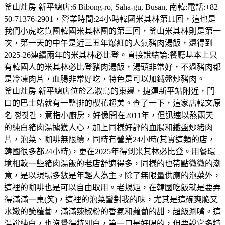
釜山灶房 新平總店:6 Bibong-ro, Saha-gu, Busan, 南韓:電話:+82
50-71376-2901，營業時間:24小時韓國米其林第11回，這也是
我們小虎吃貨團韓國米其林團的第三回，釜山米其林則是第一
次，第一天的中午是近三五年爆紅的人氣豬肉湯飯，還得到
2025-26連續兩年的米其林必比登。直接說結論:餐廳基本上只
有韓國人的米其林必比登豬肉湯飯，湯頭非常好，不過豬肉都
是冷凍肉片，血腸非常好吃，特色是可以加鐵盤炒豬肉。
釜山灶房 新平總店位於乙淑島的東邊，捷運新平站附近，門
口的巴士站就有一整排的櫻花超美。查了一下，這家店韓文原
名 정짓간，意指小廚房，好像開在2011年，但迅速以熬兩天
的純白豬肉湯擄獲人心，加上同樣好評的血腸和鐵盤炒豬肉
片，泡菜、咖啡無限續，同時有營業24小時(其實這類的店，
韓國很多都24小時)，更在2025年得到米其林必比登。用餐環
境相較一些豬肉湯飯的老店舒適得多，同樣的也帶點微微的潮
意，是以現場多數是年輕人為主。除了無限量供應的泡菜外，
這裡的咖啡也是可以自由取用。老規矩，在韓國吃飯就是要弄
得滿滿一桌(笑)，這裡的泡菜蠻對我的味，尤其是這碗爽脆又
水嫩的醃蘿蔔，滿滿辣椒粉的香氣和蘿蔔的甜，超級涮嘴。這
湯說純白，也沒覺得特別白，第一口是好喝的，但要說它多特