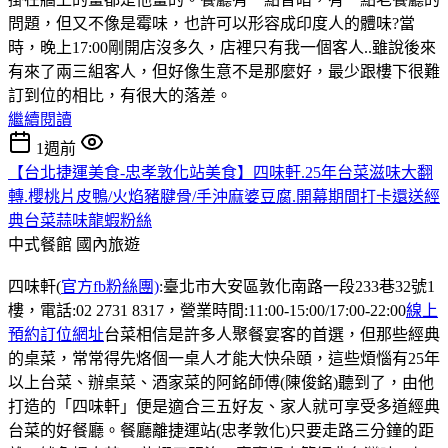
問題，但又不像是霉味，也許可以形容成印度人的體味?當
時，晚上17:00剛開店沒多久，店裡只有我一個客人..雖說後來
有來了兩三組客人，但好像生意不是那麼好，最少跟樓下很難
訂到位的相比，有很大的落差。
繼續閱讀
1週前
【台北捷運美食-忠孝敦化站美食】四味軒.25年台菜滋味大翻
轉.櫻桃片皮鴨/火焰豬腱骨/手沖麻婆豆腐.開幕期間打卡還送經
典台菜蒜味龍蝦粉絲
中式餐館
國內旅遊
四味軒(
官方fb粉絲團)
:臺北市大安區敦化南路一段233巷32號1
樓，電話:02 2731 8317，營業時間:11:00-15:00/17:00-22:00
線上
預約訂位網址
台菜相信是許多人聚餐宴客的首選，但那些經典
的桌菜，常常得先烙個一桌人才能大快朵頤，這些煩惱有25年
以上台菜、辦桌菜、酒家菜的阿銘師傅(陳俊銘)聽到了，由他
打造的「四味軒」便是適合三五好友、家人就可享受多道經典
台菜的好餐廳。餐廳離捷運站(忠孝敦化)只要走路三分鐘的距