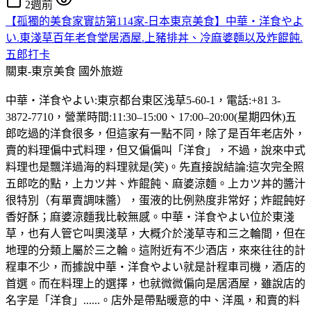
2週前
【孤獨的美食家實訪第114家-日本東京美食】中華・洋食やよ
い.東淺草百年老食堂居酒屋.上豬排丼、冷麻婆麵以及炸餛飩.
五郎打卡
關東-東京美食
國外旅遊
中華・洋食やよい:東京都台東区浅草5-60-1，電話:+81 3-
3872-7710，營業時間:11:30–15:00、17:00–20:00(星期四休)五
郎吃過的洋食很多，但這家有一點不同，除了是百年老店外，
賣的料理偏中式料理，但又偏偏叫「洋食」，不過，說來中式
料理也是飄洋過海的料理就是(笑)。先直接說結論:這次完全照
五郎吃的點，上カツ丼、炸餛飩、麻婆涼麵。上カツ丼的醬汁
很特別（有單賣調味醬），蛋液的比例熟度非常好；炸餛飩好
香好酥；麻婆涼麵我比較無感。中華・洋食やよい位於東淺
草，也有人管它叫奧淺草，大概介於淺草寺和三之輪間，但在
地理的分類上屬於三之輪。這附近有不少酒店，來來往往的計
程車不少，而據說中華・洋食やよい就是計程車司機，酒店的
首選。而在料理上的選擇，也就微微偏向是居酒屋，雖說店的
名字是「洋食」......。店外是帶點暖意的中、洋風，和賣的料