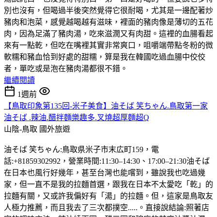
別也沒有，但喝過半後突然覺得它很耐喝，尤其是一邊配著炒
豬肉和泡菜，感覺越喝越有滋味，裡面的豬肉像是薄切的五花
肉，因為足滿了豬肉湯，吃來滋潤又有肉甜。這裡的血腸看起
來有一點乾，但吃在嘴裡其實非常爽口，咀嚼端帶點冬粉的微
軟糯和豬血恰到好處的甜糯，算是我在韓國吃過血腸中佼佼
者，單吃或是泡在豬肉湯都很不錯。
繼續閱讀
1週前
【鳥取印象第135回-米子美食】油そば 笑ちゃん.鳥取第一家
油そば .辣油.醋拌麵樂趣多.叉燒超厚麵超Q
山陰-鳥取
國外旅遊
油そば 笑ちゃん:鳥取県米子市末広町159，電
話:+81859302992，營業時間:11:30–14:30、17:00–21:30油そば
在日本也風行好幾年，甚至台灣也能嚐到，雖說我也吃過幾
家，但一直不是我的拉麵首選，跟我在日本不太愛吃「乾」的
拉麵有關，又或許我偏好有「湯」的拉麵。但，這家是鳥取友
人極力推薦，而且我去了三次都撲空.....。直接說結論:照著店