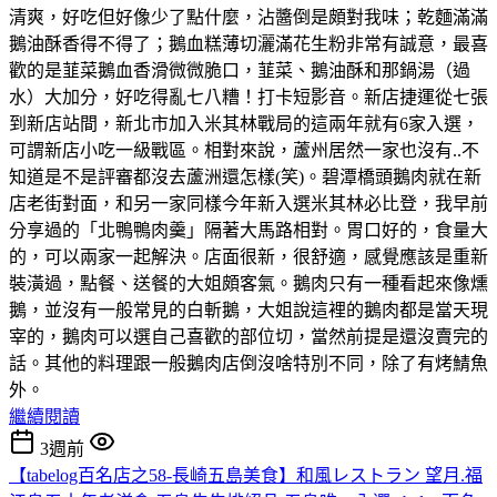
清爽，好吃但好像少了點什麼，沾醬倒是頗對我味；乾麵滿滿
鵝油酥香得不得了；鵝血糕薄切灑滿花生粉非常有誠意，最喜
歡的是韮菜鵝血香滑微微脆口，韮菜、鵝油酥和那鍋湯（過
水）大加分，好吃得亂七八糟！打卡短影音。新店捷運從七張
到新店站間，新北市加入米其林戰局的這兩年就有6家入選，
可謂新店小吃一級戰區。相對來說，蘆州居然一家也沒有..不
知道是不是評審都沒去蘆洲還怎樣(笑)。碧潭橋頭鵝肉就在新
店老街對面，和另一家同樣今年新入選米其林必比登，我早前
分享過的「北鴨鴨肉羹」隔著大馬路相對。胃口好的，食量大
的，可以兩家一起解決。店面很新，很舒適，感覺應該是重新
裝潢過，點餐、送餐的大姐頗客氣。鵝肉只有一種看起來像燻
鵝，並沒有一般常見的白斬鵝，大姐說這裡的鵝肉都是當天現
宰的，鵝肉可以選自己喜歡的部位切，當然前提是還沒賣完的
話。其他的料理跟一般鵝肉店倒沒啥特別不同，除了有烤鯖魚
外。
繼續閱讀
3週前
【tabelog百名店之58-長崎五島美食】和風レストラン 望月.福