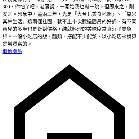
300，你怕了吧。老實說，一開始我也嚇一跳。但即來之，則
安之。印象中，這兩三年，光是「大台北美食地圖」、「靠米
其林生活」這兩個社團，就不止十次聽過團員的好評，有不同
意見的多半也是針對價格，純就料理的美味度當真近乎零負
評。一般小吃店的飯、麵類，搭配不少配菜，以小吃店來說算
是蠻豐富的。
繼續閱讀