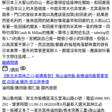
解日本三大聖山的白山，那必需得從這座神社開始。和田屋是
一座百年以上的木造宿旅，中庭非常大也非常美，尤其是秋冬
兩季。門口的家紋本來我以為應該是加賀(前田家)的，結果居
然是毛利的，後來追問的結果好像是最早和田屋的主人和山口
有著一些因緣的關系。和田屋不僅得到米其林一星的殊榮，同
時也得到Gault & Millau的推薦。算得上是附近名店，tabelog也
有3.73的高分。官網說自己是一間很小很小的料理宿，但個人
以為其實不算小了，而且旅館(餐廳)的每個角落都佈置的很有
日本美學，窗外的雪景更是醉人。都還沒有吃飯，團員就吵著
下次想住這裡.....。
繼續閱讀
2週前
【新北米其林之13-板橋美食】海山滷肉飯.板橋滷肉飯異軍突
起.白菜滷.雞肉.苦瓜排骨湯
滷肉飯/雞肉飯/蝦仁飯
國內旅遊
海山魯肉飯：新北市板橋區深丘里海山路43號，電話:0986 995
292，營業時間:11:00-21:002026年6月最新入選米其林比必
登。板橋又多了一家米其林滷肉飯(根本完勝三重)海山滷肉