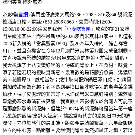
澳門美食
國外旅遊
帝影樓(
官網
):澳門氹仔廣東大馬路786、798、816及840號新濠
鋒酒店11樓，電話:+853 2886 8868，營業時間:12:00-
15:00/18:00-22:00這家是我們「
小虎吃貨團
」攻克的第21家澳
門星級米其林，而在最新版的2026澳門米其林21家中，也僅剩
2026新入榜的「當奧豐素1890」及2025年入榜的「鮨吉祥宮
川」，並且有機會在今年12月澳門米其林第12團完成全制霸。
先直接說帝影樓的結論:以份量來說真的超飽，前菜到甜點，
我大概說了七八次蠻好吃的，傳統的粵菜上，在食材、味覺上
添了若隱若現的視味覺新意。最喜歡的是花膠拆魚𡙡，湯濃鮮
美，花膠厚Q口感相當好；燉牛脥肉配炸鍋巴添口感，加烤鳳
梨加酸甜頗為有趣；名字長到要換口氣才唸得完的老粵菜金錢
魚肚，柚子皮處理的非常好，尼泊爾岩米口感好特別；雪燕椰
皇燉奶凍水嫩清新透爽甜，我喜歡。帝影樓位於台灣人可能不
是那麼熟悉的新濠鋒，但建於2007年的新濠鋒可是當年第一座
六星級的飯店(皇冠大飯店)，據說當時代言的是如日中天的周
潤發。它位於氹仔的最北端，離如今最熱鬧繁華，六星級飯店
林立的中心有一點距離。要說澳門粵菜當然如過江之鯽，若以