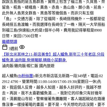
說說五島指的是五島群島，實際上包含了福江島、久賀島、奈
留島、椛島、嵯峨島、黃島、赤島、島山島、蕨小島、前島，
此外無人島男女群島、黑島等等幾個島，而非只有五個
「島」。交通方面，除了從福岡、長崎搭飛機外，一般都是從
長崎搭五島渡輪。而我選擇在長崎住了一晚，隔天一大早搭船
到福江島(快速船)大約是1個半小時，費用我記得單程是8900
日幣，來回17500日幣。
繼續閱讀
3週前
【新北米其林之11-新店美食】超人鱸魚.新年三十年老店.分段
鱸魚湯.滷肉飯.柴燒豬腳.精緻小菜翻身.
滷肉飯/雞肉飯/蝦仁飯
國內旅遊
超人鱸魚(
fb粉絲團
):新北市新店區北新路一段349號，電話:02
2912 4790，營業時間:11:00-14:00/17:00-19:30(星期日一休)先
說，我這個人反骨，越多人知道，越多人好評的，我越不想
去。再說，我不太喜歡鱸魚湯….，我對它的印象只有好幾年
前，清晨龍山寺前，警察催著魚攤離開，客人端起碗站在路邊
像沒事一樣接著喝的畫面。要不是，今天想吃的店沒開，要不