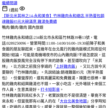
繼續閱讀
1週前
【新北米其林之14-永和美食】竹林雞肉永和總店.半熟蛋包銷
魂雞飯85元大碗滿意.雞湯免費續
鴨肉/鵝肉/雞肉
國內旅遊
竹林雞肉永和總店:234新北市永和區竹林路39巷13號，電
話:0289250096，營業時間:11:00–14:00/16:00–19:30前陣子和美
食圈的朋友聊起來，這幾年在台北風行的雞肉飯模式到底從何
開始?結論，可能是南機場夜市的山內雞肉飯?不過怎麼說，這
股雞肉飯旋風完全沒有停下來的跡象，甚至還吹向了「米其
林」，比方說之前我分享過的「
上好雞肉飯
」，又比方說今天
要聊的「竹林雞肉飯」。先說結論:銷魂雞飯85元（附半熟蛋
包），份量蠻厚的，還有高麗菜和免費雞湯，辣醬也很棒。單
點的雞肉和紹興雞湯也不錯。一家小吃店，光外場就十來個工
作人員，生意真是好。
打卡短影音
。
竹林雞肉飯到底紅多久了，老實說我也不是很清楚，畢竟不常
來永和，但當我那有43萬人的在「
大台北美食地圖
」分享時知
道，吃過的人還真是少。感覺上我就是一整個後知後覺。坦白