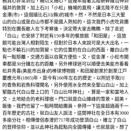
務真心非常到位，親切又細心。這幾年隨著北陸新幹線沿伸到
福井的敦賀，加上石川「小松」機場的直飛，讓北陸不在只是
金澤(市)，這個遠比石川(縣)的城市。然，不然是日本三大聖
山的白山或是白山市都不是國人熟知的。這次我們小虎吃貨團
特別在團長敝人在下考察後，決定帶大家去瞧瞧，除了走近
「白山」也安排了附近有150多年的餐旅館「和田屋」，這旅
館可能台灣人相對陌生，但對於日本人來說可是大大出名，一
點也不輸石川的加賀屋。它的位置約在白山的西面，離白山市
有一點矩離，交通方面以自駕方便些。又，從金澤、小松市開
車都是30分鐘左右的距離。另外棒球迷可以順便去美能市看看
松井秀喜(美能市出身)的棒球博物館。和田屋創業於創業江戸
慶應元年(1865)年，距今有160年左右的歷史，以附近手取川
的香魚和岩魚料理聞名，另外使用水全然來全聖山白山，加上
緊臨古代白山登上口的「白山比咩神社」，算是一家和當地人
文、土地結合的老料理宿。門口就是白山連峰的雪景。超美。
飯後，我們也留了一點時間給團員，參拜一下這座超過兩千一
百年歷史的古社，就白山友人說法，這間神社在全日本有3000
多座分社。相傳僧侶泰澄於717年成功登頂白山，確立了白山
的登拜信仰，並以此神社為起點向全國傳播。也就是說，想了