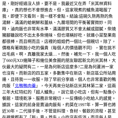
是，剛好經過沒人排，要不是，我最近又在弄「米其林資料
庫」，真的想也不會想進去。但，這家現煮的鱸魚湯喝服了
我，即便下次看到，我一樣不會點。結論:這碗久熬再熬的魚
湯鮮、滿滿的蛤蜊鮮和薑𢇃、九層塔間的平衡著實微妙。同
時，滷肉飯也非常有水準、滿滿膠質又不會太鹹或甜膩，柴燒
豬腳雖說吃不出太多柴燒味、但也堪稱好吃，就連小菜埾果南
都很棒。而且啊而且，店裡的姐姐們一個比一個親切。除了，
價格有著跳脫小吃的偏貴（每個人的價值觀不同），實在挑不
出毛病。啊，真離我家太遠…。然後，補充一下，我一個人吃
了660元XD幾陣子和幾位美食圈的朋友聊起新北的米其林，大
伙最大的疑問有二，一是為何新店這麼多?二是為何蘆洲一家
也沒有。而新店的四五家，多數集中在新店、新店區公所站周
邊，且待我一一收服。除了早前分享過，個人也非常喜歡的鴨
肉飯「
北鴨鴨肉羹
」，今天再來分站新店米其林第二家，這兩
三年大紅特紅的「超人鱸魚」。說它是小吃店，但有一點像小
餐館，環境乾淨、服務非常親切，一反傳統小吃給人的感覺。
據說，這家的前身是賣滷肉飯有，約莫在1997年，算一算也將
近30年。二代接手後，不管是料理、食材、餐飲的流程，甚至
在視覺都有了「新」意。首先，小吃店有低消，而且每人是