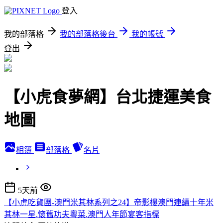
登入
我的部落格
我的部落格後台
我的帳號
登出
【小虎食夢網】台北捷運美食
地圖
相簿
部落格
名片
5天前
【小虎吃貨團-澳門米其林系列之24】帝影樓澳門連續十年米
其林一星.懷舊功夫粵菜.澳門人年節宴客指標