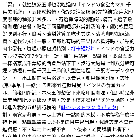
「胃」，就連這家五郎也沒吃過的「インドの食堂カマル 千
葉美浜店」，五郎粉粉們，你記得這家店嗎?先說結論:這家印
度咖哩的種類非常多…. ，有選擇障礙的應該很痛苦。選了饢
和咖哩的套餐，瞎點了兩種咖哩都非常對我的味，饢Q軟更是
好吃到不行，餅香、油甜就算單吃也美味、沾著咖哩如虎添
翼。配餐沙拉很一般，五郎也有喝的芒果拉希挺好喝，加點的
肉串偏乾，咖哩小籠包頗特別。
打卡短影片
。インドの食堂カ
マル登場於第7季第十一話，離千葉站有一點距離，要跟五郎
一樣搭京成千葉線的西登戶站下車，步行大約是七到八分鐘可
達。這裡有一個千葉上千戶的大型住宅區「千葉ガーデンタウ
ン」，一出車站的大馬路就可以看見。如果你有印象，該集
(第7季第十一話)，五郎來到這就是受「インドの食堂カマ
ル」的老闆所託，本來五郎想留下來吃印度咖哩，但那時是非
營業時間所以五郎沒吃到，於是下樓才發現早就分享過的，足
以進入我的五郎排行榜的「
味のレストラン えびすや
」。
對，兩家是鄰居。一走上這有一點暗的木梯，不曉得為什麼精
神上有一點戰戰競競...要不是節目中曾出現，我應該是不會走
進餐廳。不，連走上去都不會.....。後來，老闆說樓上樓下，
掛在牆上的畫都是他畫的。餐廳有一點昏暗，有一點老餐廳的