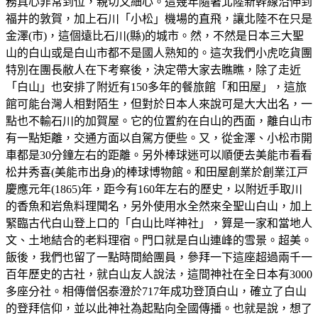
務真心非常到位，親切又細心。這幾年隨著北陸新幹線沿伸到
福井的敦賀，加上石川「小松」機場的直飛，讓北陸不在只是
金澤(市)，這個遠比石川(縣)的城市。然，不然是日本三大聖
山的白山或是白山市都不是國人熟知的。這次我們小虎吃貨團
特別在團長敝人在下考察後，決定帶大家去瞧瞧，除了走近
「白山」也安排了附近有150多年的餐旅館「和田屋」，這旅
館可能台灣人相對陌生，但對於日本人來說可是大大出名，一
點也不輸石川的加賀屋。它的位置約在白山的西面，離白山市
有一點矩離，交通方面以自駕方便些。又，從金澤、小松市開
車都是30分鐘左右的距離。另外棒球迷可以順便去美能市看看
松井秀喜(美能市出身)的棒球博物館。和田屋創業於創業江戸
慶應元年(1865)年，距今有160年左右的歷史，以附近手取川
的香魚和岩魚料理聞名，另外使用水全然來全聖山白山，加上
緊臨古代白山登上口的「白山比咩神社」，算是一家和當地人
文、土地結合的老料理宿。門口就是白山連峰的雪景。超美。
飯後，我們也留了一點時間給團員，參拜一下這座超過兩千一
百年歷史的古社，就白山友人說法，這間神社在全日本有3000
多座分社。相傳僧侶泰澄於717年成功登頂白山，確立了白山
的登拜信仰，並以此神社為起點向全國傳播。也就是說，想了