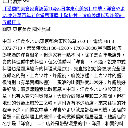
2週前
【孤獨的美食家實訪第114家-日本東京美食】中華・洋食やよ
い.東淺草百年老食堂居酒屋.上豬排丼、冷麻婆麵以及炸餛飩.
五郎打卡
關東-東京美食
國外旅遊
中華・洋食やよい:東京都台東区浅草5-60-1，電話:+81 3-
3872-7710，營業時間:11:30–15:00、17:00–20:00(星期四休)五
郎吃過的洋食很多，但這家有一點不同，除了是百年老店外，
賣的料理偏中式料理，但又偏偏叫「洋食」，不過，說來中式
料理也是飄洋過海的料理就是(笑)。先直接說結論:這次完全照
五郎吃的點，上カツ丼、炸餛飩、麻婆涼麵。上カツ丼的醬汁
很特別（有單賣調味醬），蛋液的比例熟度非常好；炸餛飩好
香好酥；麻婆涼麵我比較無感。中華・洋食やよい位於東淺
草，也有人管它叫奧淺草，大概介於淺草寺和三之輪間，但在
地理的分類上屬於三之輪。這附近有不少酒店，來來往往的計
程車不少，而據說中華・洋食やよい就是計程車司機，酒店的
首選。而在料理上的選擇，也就微微偏向是居酒屋，雖說店的
名字是「洋食」......。店外是帶點暖意的中、洋風，和賣的料