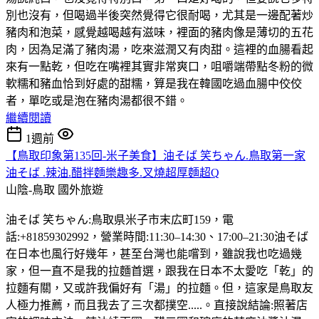
別也沒有，但喝過半後突然覺得它很耐喝，尤其是一邊配著炒
豬肉和泡菜，感覺越喝越有滋味，裡面的豬肉像是薄切的五花
肉，因為足滿了豬肉湯，吃來滋潤又有肉甜。這裡的血腸看起
來有一點乾，但吃在嘴裡其實非常爽口，咀嚼端帶點冬粉的微
軟糯和豬血恰到好處的甜糯，算是我在韓國吃過血腸中佼佼
者，單吃或是泡在豬肉湯都很不錯。
繼續閱讀
1週前
【鳥取印象第135回-米子美食】油そば 笑ちゃん.鳥取第一家
油そば .辣油.醋拌麵樂趣多.叉燒超厚麵超Q
山陰-鳥取
國外旅遊
油そば 笑ちゃん:鳥取県米子市末広町159，電
話:+81859302992，營業時間:11:30–14:30、17:00–21:30油そば
在日本也風行好幾年，甚至台灣也能嚐到，雖說我也吃過幾
家，但一直不是我的拉麵首選，跟我在日本不太愛吃「乾」的
拉麵有關，又或許我偏好有「湯」的拉麵。但，這家是鳥取友
人極力推薦，而且我去了三次都撲空.....。直接說結論:照著店