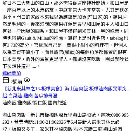
解日本三大聖山的白山，那必需得從這座神社開始。和田屋是
一座百年以上的木造宿旅，中庭非常大也非常美，尤其是秋冬
兩季。門口的家紋本來我以為應該是加賀(前田家)的，結果居
然是毛利的，後來追問的結果好像是最早和田屋的主人和山口
有著一些因緣的關系。和田屋不僅得到米其林一星的殊榮，同
時也得到Gault & Millau的推薦。算得上是附近名店，tabelog也
有3.73的高分。官網說自己是一間很小很小的料理宿，但個人
以為其實不算小了，而且旅館(餐廳)的每個角落都佈置的很有
日本美學，窗外的雪景更是醉人。都還沒有吃飯，團員就吵著
下次想住這裡.....。
繼續閱讀
2週前
【新北米其林之13-板橋美食】海山滷肉飯.板橋滷肉飯異軍突
起.白菜滷.雞肉.苦瓜排骨湯
滷肉飯/雞肉飯/蝦仁飯
國內旅遊
海山魯肉飯：新北市板橋區深丘里海山路43號，電話:0986 995
292，營業時間:11:00-21:002026年6月最新入選米其林比必
登。板橋又多了一家米其林滷肉飯(根本完勝三重)海山滷肉