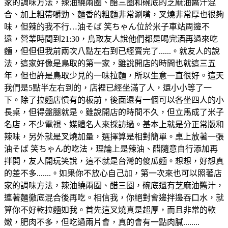
家的調味方法，辣油繞兩圈、醋三圈和碗底的芝麻油醬汁混
合、加上粗帶嚼勁、麵香的粗麵非常涮嘴，叉燒非常厚也很夠
味，但辣的我不行…油そば 笑ちゃん位於米子車站周邊不
遠，營業時間到21:30，鳥取友人說他們都是喝完酒再過來吃
麵，但但但我前兩次八點左右到已經賣完了......。就友人的說
法，這家好像是鳥取的第一家，雖說開店的時間也就這三五
年，但也許是鳥取少見的一味拉麵，所以生意一直很好。這天
我們是5點半左右到的，店裡已經坐滿了人，還小小等了一
下。除了拉麵店慣有的板前，後面還有一個可以各坐四人的小
長桌，但得盤腿就是。雖說開店的時間不久，但立馬成了米子
名店，不少電視、媒體名人來採訪過。基本上就是分正常版和
辣味，另外就是叉燒加量，選擇算是相對簡單。桌上放著一張
油そば 笑ちゃん的吃法，理論上是辣油、醋隨意自行添加再
拌開，友人開玩笑說，這不就是台灣的傻瓜麵。想想，好想真
的差不多.......。如果你不放心自己加，第一次來也可以照著店
家的調味方法，辣油繞兩圈、醋三圈，碗底還有芝麻油醬汁，
連著麵徹底混合後再吃。相信我，你絕對會邊拌邊吞口水，就
算你不好乾拉麵如我。首先這叉燒真是超厚，而且非常的軟
嫩，肥肉不多，但吃過兩片會，真的會有一點肉膩........