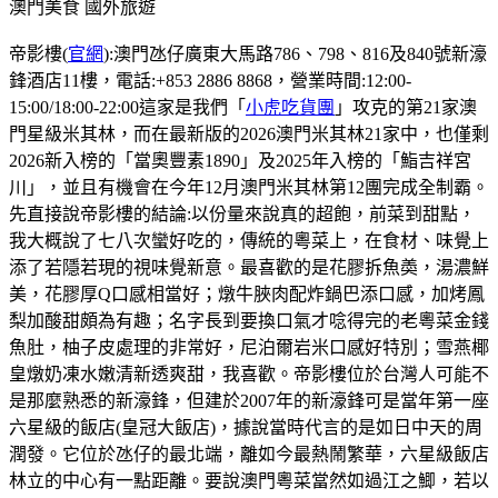
澳門美食
國外旅遊
帝影樓(
官網
):澳門氹仔廣東大馬路786、798、816及840號新濠
鋒酒店11樓，電話:+853 2886 8868，營業時間:12:00-
15:00/18:00-22:00這家是我們「
小虎吃貨團
」攻克的第21家澳
門星級米其林，而在最新版的2026澳門米其林21家中，也僅剩
2026新入榜的「當奧豐素1890」及2025年入榜的「鮨吉祥宮
川」，並且有機會在今年12月澳門米其林第12團完成全制霸。
先直接說帝影樓的結論:以份量來說真的超飽，前菜到甜點，
我大概說了七八次蠻好吃的，傳統的粵菜上，在食材、味覺上
添了若隱若現的視味覺新意。最喜歡的是花膠拆魚𡙡，湯濃鮮
美，花膠厚Q口感相當好；燉牛脥肉配炸鍋巴添口感，加烤鳳
梨加酸甜頗為有趣；名字長到要換口氣才唸得完的老粵菜金錢
魚肚，柚子皮處理的非常好，尼泊爾岩米口感好特別；雪燕椰
皇燉奶凍水嫩清新透爽甜，我喜歡。帝影樓位於台灣人可能不
是那麼熟悉的新濠鋒，但建於2007年的新濠鋒可是當年第一座
六星級的飯店(皇冠大飯店)，據說當時代言的是如日中天的周
潤發。它位於氹仔的最北端，離如今最熱鬧繁華，六星級飯店
林立的中心有一點距離。要說澳門粵菜當然如過江之鯽，若以