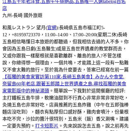
江島五十年老洋食.五島牛牛排絕品.五島唯一入選tabelog百名
店
九州-長崎
國外旅遊
和風レストラン 望月(
官網
):長崎県五島市福江町5-
12，+81959723370，11:00–14:00、17:00–20:00(星期二休)長崎
五島相信略懂日本旅遊的都聽過，但我相信去過的人不多。你
會因為五島日劇(五島醫生)或是五島世界遺產的教堂群而去，
又或你跟我一樣壓根就是喜歡離群、離島的旅人?不管怎樣
說，你總得想一個理由，一個共鳴，才能踏上這一段有一點難
又不會太難的旅行。至於我為什麼要去，答案已經寫在前一篇
【孤獨的美食家實訪第110家-長崎五島美食】みかんや食堂.
奈留島60年老店.跟著五郎踏上世界遺產之島.尋找孤獨的美食
家電影版中的神祕湯頭
。簡單說一下我對於這間餐廳的短評:
主打鐵板五島牛排，軟嫩油甜到不行真心非常非常非常好吃，
灸燒五島也非常好吃，店員推薦的五島炸雞（中午在五郎強棒
麵店沒吃到），麵衣有點厚但口感好酥，雞肉會噴汁，份量根
本吃不完，沙拉的醬汁很特別，五島米（飯）香又涮嘴。建議
一定要先預約。
打卡短影片
。先來說說怎去五島，說之前再先