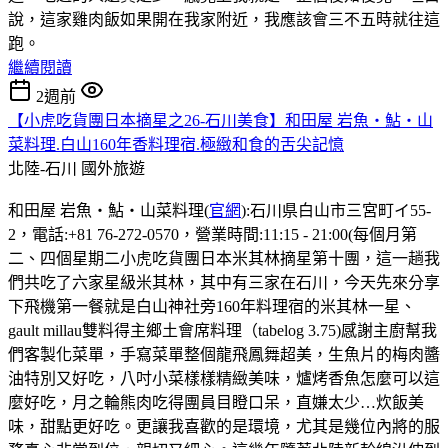
說，這家雞肉飯如果開在我家附近，我應該會三不五時就往這
跑。
繼續閱讀
2週前
【小虎吃貨團日本摘星之26-石川美食】和田屋 岩魚・鮎・山
菜料理.白山160年香料理宿.極緻和食的舌尖記憶
北陸-石川
國外旅遊
和田屋 岩魚・鮎・山菜料理(
官網
):石川県白山市三宮町イ55-
2，電話:+81 76-272-0570，營業時間:11:15 - 21:00(每個月第
二、四個星期二小虎吃貨團日本米其林摘星第十團，這一趟我
們共吃了六家星級米其林，其中有三家在石川，今天先來分享
下飛機第一餐就是白山神社旁160年料理宿的米其林一星、
gault millau雙料得主鄉土會席料理（tabelog 3.75)感謝主廚幫我
們客製化菜單，手寫菜單整個龍飛鳳舞超美，生魚片的梅肉醬
油特別又好吃，八吋小菜樣樣精緻美味，爐烤香魚怎麼可以這
麼好吃，月之輪熊肉吃得團員目瞪口呆，直嫌太少…炊飯美
味，甜點更好吃。更讓我喜歡的是環境，尤其是幾位內將的服