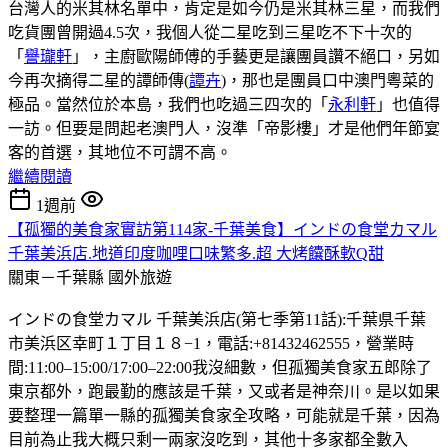
台灣人的米其林名單中，肯定是如今仍是米其林三星，而我們
吃貨團曾開過4.5次，我個人從二星吃到三星吃不下十次的
「
譽瓏軒
」，主廚歐陽師傅的手藝更是讓團員讚不絕口，另如
今再次摘得二星的譚師傳(
譚卉
)，那也是團員口中澳門粵菜的
極品。當然位於本島，我們也吃過三四次的「
永利軒
」也值得
一訪。但要是問起老澳門人，沒準「帝影樓」才是他們年節宴
客的首選，其地位不可謂不高。
繼續閱讀
1週前
【孤獨的美食家實訪第114家-千葉美食】インドの食堂カマル
千葉美浜店.地道印度咖哩口味繁多.超 大烤饢酥軟Q甜
關東－千葉縣
國外旅遊
インドの食堂カマル 千葉美浜店(第七季第11話):千葉県千葉
市美浜区幸町１丁目１８−1，電話:+81432462555，營業時
間:11:00–15:00/17:00–22:00我沒細數，但孤獨美食家五郎除了
東京都外，跑最勤的應該是千葉，又或者是神奈川。是以如果
要整理一篇單一縣的孤獨美食家全攻略，可能就是千葉，因為
目前為止我大概只剩一兩家沒吃到，其他十多家都全數入