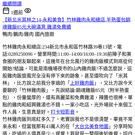
繼續閱讀
1週前
【新北米其林之14-永和美食】竹林雞肉永和總店.半熟蛋包銷
魂雞飯85元大碗滿意.雞湯免費續
鴨肉/鵝肉/雞肉
國內旅遊
竹林雞肉永和總店:234新北市永和區竹林路39巷13號，電
話:0289250096，營業時間:11:00–14:00/16:00–19:30前陣子和美
食圈的朋友聊起來，這幾年在台北風行的雞肉飯模式到底從何
開始?結論，可能是南機場夜市的山內雞肉飯?不過怎麼說，這
股雞肉飯旋風完全沒有停下來的跡象，甚至還吹向了「米其
林」，比方說之前我分享過的「
上好雞肉飯
」，又比方說今天
要聊的「竹林雞肉飯」。先說結論:銷魂雞飯85元（附半熟蛋
包），份量蠻厚的，還有高麗菜和免費雞湯，辣醬也很棒。單
點的雞肉和紹興雞湯也不錯。一家小吃店，光外場就十來個工
作人員，生意真是好。
打卡短影音
。
竹林雞肉飯到底紅多久了，老實說我也不是很清楚，畢竟不常
來永和，但當我那有43萬人的在「
大台北美食地圖
」分享時知
道，吃過的人還真是少。感覺上我就是一整個後知後覺。坦白