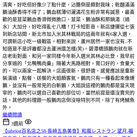
清爽，好吃但好像少了點什麼，沾醬倒是頗對我味；乾麵滿滿
鵝油酥香得不得了；鵝血糕薄切灑滿花生粉非常有誠意，最喜
歡的是韮菜鵝血香滑微微脆口，韮菜、鵝油酥和那鍋湯（過
水）大加分，好吃得亂七八糟！打卡短影音。新店捷運從七張
到新店站間，新北市加入米其林戰局的這兩年就有6家入選，
可謂新店小吃一級戰區。相對來說，蘆州居然一家也沒有..不
知道是不是評審都沒去蘆洲還怎樣(笑)。碧潭橋頭鵝肉就在新
店老街對面，和另一家同樣今年新入選米其林必比登，我早前
分享過的「北鴨鴨肉羹」隔著大馬路相對。胃口好的，食量大
的，可以兩家一起解決。店面很新，很舒適，感覺應該是重新
裝潢過，點餐、送餐的大姐頗客氣。鵝肉只有一種看起來像燻
鵝，並沒有一般常見的白斬鵝，大姐說這裡的鵝肉都是當天現
宰的，鵝肉可以選自己喜歡的部位切，當然前提是還沒賣完的
話。其他的料理跟一般鵝肉店倒沒啥特別不同，除了有烤鯖魚
外。
繼續閱讀
3週前
【tabelog百名店之58-長崎五島美食】和風レストラン 望月.福