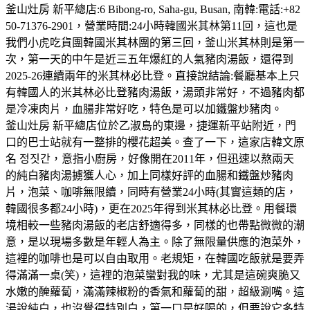
釜山灶房 新平總店:6 Bibong-ro, Saha-gu, Busan, 南韓:電話:+82
50-71376-2901，營業時間:24小時韓國米其林第11回，這也是
我們小虎吃貨團韓國米其林團的第三回，釜山米其林則是第一
次，第一天的中午是近三五年爆紅的人氣豬肉湯飯，還得到
2025-26連續兩年的米其林必比登。直接說結論:餐廳基本上只
有韓國人的米其林必比登豬肉湯飯，湯頭非常好，不過豬肉都
是冷凍肉片，血腸非常好吃，特色是可以加鐵盤炒豬肉。
釜山灶房 新平總店位於乙淑島的東邊，捷運新平站附近，門
口的巴士站就有一整排的櫻花超美。查了一下，這家店韓文原
名 정짓간，意指小廚房，好像開在2011年，但迅速以熬兩天
的純白豬肉湯擄獲人心，加上同樣好評的血腸和鐵盤炒豬肉
片，泡菜、咖啡無限續，同時有營業24小時(其實這類的店，
韓國很多都24小時)，更在2025年得到米其林必比登。用餐環
境相較一些豬肉湯飯的老店舒適得多，同樣的也帶點微微的潮
意，是以現場多數是年輕人為主。除了無限量供應的泡菜外，
這裡的咖啡也是可以自由取用。老規矩，在韓國吃飯就是要弄
得滿滿一桌(笑)，這裡的泡菜蠻對我的味，尤其是這碗爽脆又
水嫩的醃蘿蔔，滿滿辣椒粉的香氣和蘿蔔的甜，超級涮嘴。這
湯說純白，也沒覺得特別白，第一口是好喝的，但要說它多特