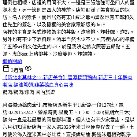
理倒也相櫬，店裡的用間不大，一邊是三張勉強可坐四人的盤
腿木桌，另一邊則是四人的檯前。店裡貼滿了美食節目的採
訪、名人的簽名，而且居然有東山紀之耶=)當然也有五郎和久
住先生的簽名，以及孤獨的美食家電影版的dm。
店裡的主食是各式炸物為主的丼飯，炸豬排、炸牡蠣、炸蝦。
另外也有不少下酒料理。酒單自然也少不少。店裡貼心的準備
了五郎set和久住先生的set，於是我決定這次照著五郎點。五
郎、虎郎set:上豬排丼、冷麻婆麵、炸餛飩。
繼續閱讀
3週前
【新北米其林之12-新店美食】碧潭橋頭鵝肉.新店三十年鵝肉
老店.鵝油蔥麵.韭菜鵝血真心美味
鴨肉/鵝肉/雞肉
國內旅遊
碧潭橋頭鵝肉:新北市新店區新生里北新路一段127號，電
話:0229153242，營業時間:星期五、11:00–15:00(星期六日休)
鵝肉一直是我最愛的兩隻腳料理，個人也有不少家愛店，是以
六月初知道新店有一家入選2026年米其林便專程去了一趟，七
月便公佈入選米其林必比登。直接說結論:鵝腿味道相對乾淨