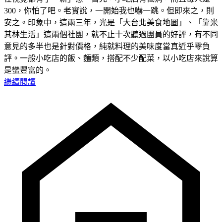
300，你怕了吧。老實說，一開始我也嚇一跳。但即來之，則
安之。印象中，這兩三年，光是「大台北美食地圖」、「靠米
其林生活」這兩個社團，就不止十次聽過團員的好評，有不同
意見的多半也是針對價格，純就料理的美味度當真近乎零負
評。一般小吃店的飯、麵類，搭配不少配菜，以小吃店來說算
是蠻豐富的。
繼續閱讀