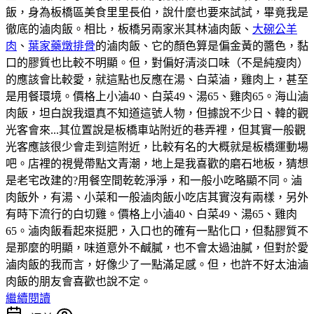
飯，身為板橋區美食里里長伯，說什麼也要來試試，畢竟我是
徹底的滷肉飯。相比，板橋另兩家米其林滷肉飯、
大碗公羊
肉
、
葉家藥燉排骨
的滷肉飯、它的顏色算是偏金黃的醬色，黏
口的膠質也比較不明顯。但，對偏好清淡口味（不是純瘦肉）
的應該會比較愛，就這點也反應在湯、白菜滷，雞肉上，甚至
是用餐環境。價格上小滷40、白菜49、湯65、雞肉65。海山滷
肉飯，坦白說我還真不知道這號人物，但據說不少日、韓的觀
光客會來...其位置說是板橋車站附近的巷弄裡，但其實一般觀
光客應該很少會走到這附近，比較有名的大概就是板橋運動場
吧。店裡的視覺帶點文青潮，地上是我喜歡的磨石地板，猜想
是老宅改建的?用餐空間乾乾淨淨，和一般小吃略顯不同。滷
肉飯外，有湯、小菜和一般滷肉飯小吃店其實沒有兩樣，另外
有時下流行的白切雞。價格上小滷40、白菜49、湯65、雞肉
65。滷肉飯看起來挺肥，入口也的確有一點化口，但黏膠質不
是那麼的明顯，味道意外不鹹膩，也不會太過油膩，但對於愛
滷肉飯的我而言，好像少了一點滿足感。但，也許不好太油滷
肉飯的朋友會喜歡也說不定。
繼續閱讀