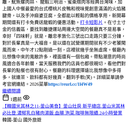
離，魷魚螺肉蒜、 龍蝦三明治、蜜棗煨肉等經典台灣味，加
上國人中餐最愛的台式櫻桃片皮鴨和視味覺創意滿滿的火焰豬
腱骨，以及手沖麻婆豆腐，全都能以輕鬆的價格享用，新開幕
期間還有打卡免費送龍蝦的優惠活動。
打卡短影片
。在寸土寸
金的信義區，要找到離捷運站周邊大空間的餐廳真不是易事，
幸好「四味軒」就是，離忠孝敦化三號出口走路只要三分鐘，
對於長輩真是一大福音。是以還在試營運期間就有不少老饕聞
風而來，中午才12點剛過一刻，店裡就幾乎坐無虛席。餐廳內
比想像中來的寬敝許多，裡面還有一個包廂。帶點潮意的時尚
風適合各年齡層，當天服務我們的店員也都很親切，看他們對
長輩的點餐也很有耐心。餐廳的料理選擇遠比我想像中多得
多，就連茶、飲料都有好幾頁，翻到手軟(笑)。詳細菜單請參
考官網連結。2026菜單
https://reurl.cc/1l4W49
繼續閱讀
1週前
【韓國米其林之11-釜山美食】釜山灶房 新平總店.釜山米其林
必比登.濃郁乳白豬肉湯飯.血腸.泡菜.咖啡無限續.24小時營業
韓國-釜山
國外旅遊