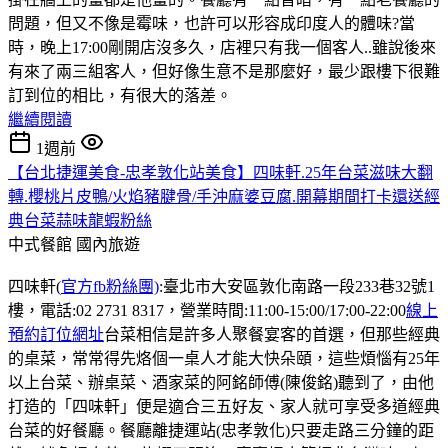
問題，但又不像是霉味，也許可以形容成印度人的體味?當
時，晚上17:00剛開店沒多久，店裡只有我一個客人..雖說後來
有來了兩三組客人，但好像生意不是那麼好，最少跟樓下很難
訂到位的相比，有很大的落差。
繼續閱讀
1週前
【台北捷運美食-忠孝敦化站美食】四味軒.25年台菜滋味大翻
轉.櫻桃片皮鴨/火焰豬腱骨/手沖麻婆豆腐.開幕期間打卡還送經
典台菜蒜味龍蝦粉絲
中式餐館
國內旅遊
四味軒(
官方fb粉絲團)
:臺北市大安區敦化南路一段233巷32號1
樓，電話:02 2731 8317，營業時間:11:00-15:00/17:00-22:00
線上
預約訂位網址
台菜相信是許多人聚餐宴客的首選，但那些經典
的桌菜，常常得先烙個一桌人才能大快朵頤，這些煩惱有25年
以上台菜、辦桌菜、酒家菜的阿銘師傅(陳俊銘)聽到了，由他
打造的「四味軒」便是適合三五好友、家人就可享受多道經典
台菜的好餐廳。餐廳離捷運站(忠孝敦化)只要走路三分鐘的距