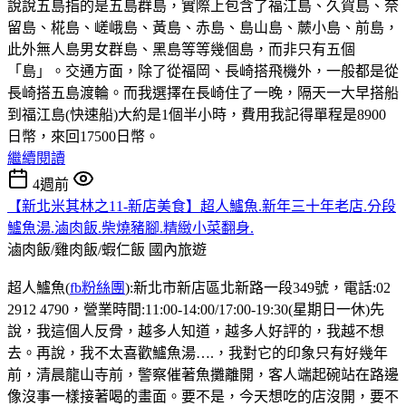
說說五島指的是五島群島，實際上包含了福江島、久賀島、奈
留島、椛島、嵯峨島、黃島、赤島、島山島、蕨小島、前島，
此外無人島男女群島、黑島等等幾個島，而非只有五個
「島」。交通方面，除了從福岡、長崎搭飛機外，一般都是從
長崎搭五島渡輪。而我選擇在長崎住了一晚，隔天一大早搭船
到福江島(快速船)大約是1個半小時，費用我記得單程是8900
日幣，來回17500日幣。
繼續閱讀
4週前
【新北米其林之11-新店美食】超人鱸魚.新年三十年老店.分段
鱸魚湯.滷肉飯.柴燒豬腳.精緻小菜翻身.
滷肉飯/雞肉飯/蝦仁飯
國內旅遊
超人鱸魚(
fb粉絲團
):新北市新店區北新路一段349號，電話:02
2912 4790，營業時間:11:00-14:00/17:00-19:30(星期日一休)先
說，我這個人反骨，越多人知道，越多人好評的，我越不想
去。再說，我不太喜歡鱸魚湯….，我對它的印象只有好幾年
前，清晨龍山寺前，警察催著魚攤離開，客人端起碗站在路邊
像沒事一樣接著喝的畫面。要不是，今天想吃的店沒開，要不