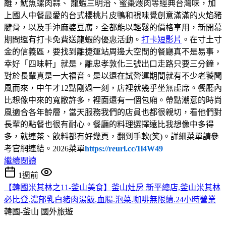
離，魷魚螺肉蒜、 龍蝦三明治、蜜棗煨肉等經典台灣味，加
上國人中餐最愛的台式櫻桃片皮鴨和視味覺創意滿滿的火焰豬
腱骨，以及手沖麻婆豆腐，全都能以輕鬆的價格享用，新開幕
期間還有打卡免費送龍蝦的優惠活動。
打卡短影片
。在寸土寸
金的信義區，要找到離捷運站周邊大空間的餐廳真不是易事，
幸好「四味軒」就是，離忠孝敦化三號出口走路只要三分鐘，
對於長輩真是一大福音。是以還在試營運期間就有不少老饕聞
風而來，中午才12點剛過一刻，店裡就幾乎坐無虛席。餐廳內
比想像中來的寬敝許多，裡面還有一個包廂。帶點潮意的時尚
風適合各年齡層，當天服務我們的店員也都很親切，看他們對
長輩的點餐也很有耐心。餐廳的料理選擇遠比我想像中多得
多，就連茶、飲料都有好幾頁，翻到手軟(笑)。詳細菜單請參
考官網連結。2026菜單
https://reurl.cc/1l4W49
繼續閱讀
1週前
【韓國米其林之11-釜山美食】釜山灶房 新平總店.釜山米其林
必比登.濃郁乳白豬肉湯飯.血腸.泡菜.咖啡無限續.24小時營業
韓國-釜山
國外旅遊