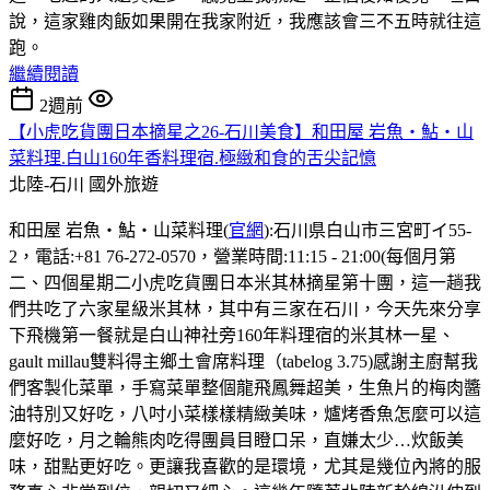
說，這家雞肉飯如果開在我家附近，我應該會三不五時就往這
跑。
繼續閱讀
2週前
【小虎吃貨團日本摘星之26-石川美食】和田屋 岩魚・鮎・山
菜料理.白山160年香料理宿.極緻和食的舌尖記憶
北陸-石川
國外旅遊
和田屋 岩魚・鮎・山菜料理(
官網
):石川県白山市三宮町イ55-
2，電話:+81 76-272-0570，營業時間:11:15 - 21:00(每個月第
二、四個星期二小虎吃貨團日本米其林摘星第十團，這一趟我
們共吃了六家星級米其林，其中有三家在石川，今天先來分享
下飛機第一餐就是白山神社旁160年料理宿的米其林一星、
gault millau雙料得主鄉土會席料理（tabelog 3.75)感謝主廚幫我
們客製化菜單，手寫菜單整個龍飛鳳舞超美，生魚片的梅肉醬
油特別又好吃，八吋小菜樣樣精緻美味，爐烤香魚怎麼可以這
麼好吃，月之輪熊肉吃得團員目瞪口呆，直嫌太少…炊飯美
味，甜點更好吃。更讓我喜歡的是環境，尤其是幾位內將的服