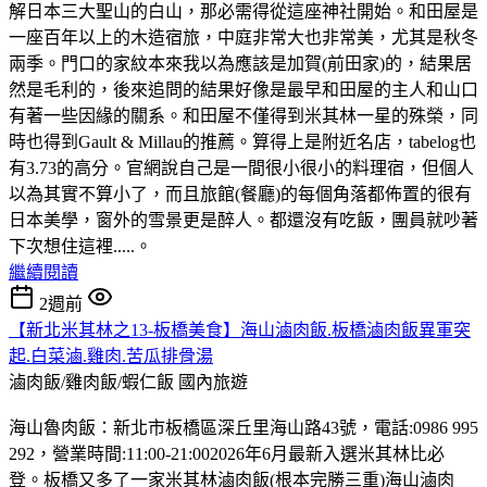
解日本三大聖山的白山，那必需得從這座神社開始。和田屋是
一座百年以上的木造宿旅，中庭非常大也非常美，尤其是秋冬
兩季。門口的家紋本來我以為應該是加賀(前田家)的，結果居
然是毛利的，後來追問的結果好像是最早和田屋的主人和山口
有著一些因緣的關系。和田屋不僅得到米其林一星的殊榮，同
時也得到Gault & Millau的推薦。算得上是附近名店，tabelog也
有3.73的高分。官網說自己是一間很小很小的料理宿，但個人
以為其實不算小了，而且旅館(餐廳)的每個角落都佈置的很有
日本美學，窗外的雪景更是醉人。都還沒有吃飯，團員就吵著
下次想住這裡.....。
繼續閱讀
2週前
【新北米其林之13-板橋美食】海山滷肉飯.板橋滷肉飯異軍突
起.白菜滷.雞肉.苦瓜排骨湯
滷肉飯/雞肉飯/蝦仁飯
國內旅遊
海山魯肉飯：新北市板橋區深丘里海山路43號，電話:0986 995
292，營業時間:11:00-21:002026年6月最新入選米其林比必
登。板橋又多了一家米其林滷肉飯(根本完勝三重)海山滷肉