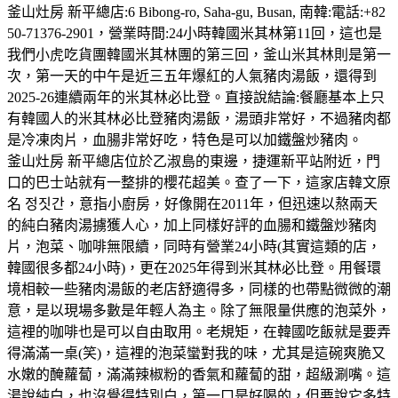
釜山灶房 新平總店:6 Bibong-ro, Saha-gu, Busan, 南韓:電話:+82
50-71376-2901，營業時間:24小時韓國米其林第11回，這也是
我們小虎吃貨團韓國米其林團的第三回，釜山米其林則是第一
次，第一天的中午是近三五年爆紅的人氣豬肉湯飯，還得到
2025-26連續兩年的米其林必比登。直接說結論:餐廳基本上只
有韓國人的米其林必比登豬肉湯飯，湯頭非常好，不過豬肉都
是冷凍肉片，血腸非常好吃，特色是可以加鐵盤炒豬肉。
釜山灶房 新平總店位於乙淑島的東邊，捷運新平站附近，門
口的巴士站就有一整排的櫻花超美。查了一下，這家店韓文原
名 정짓간，意指小廚房，好像開在2011年，但迅速以熬兩天
的純白豬肉湯擄獲人心，加上同樣好評的血腸和鐵盤炒豬肉
片，泡菜、咖啡無限續，同時有營業24小時(其實這類的店，
韓國很多都24小時)，更在2025年得到米其林必比登。用餐環
境相較一些豬肉湯飯的老店舒適得多，同樣的也帶點微微的潮
意，是以現場多數是年輕人為主。除了無限量供應的泡菜外，
這裡的咖啡也是可以自由取用。老規矩，在韓國吃飯就是要弄
得滿滿一桌(笑)，這裡的泡菜蠻對我的味，尤其是這碗爽脆又
水嫩的醃蘿蔔，滿滿辣椒粉的香氣和蘿蔔的甜，超級涮嘴。這
湯說純白，也沒覺得特別白，第一口是好喝的，但要說它多特