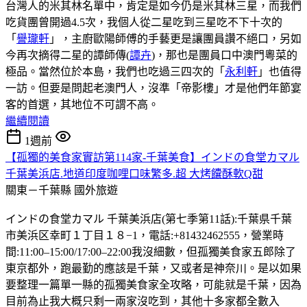
台灣人的米其林名單中，肯定是如今仍是米其林三星，而我們
吃貨團曾開過4.5次，我個人從二星吃到三星吃不下十次的
「
譽瓏軒
」，主廚歐陽師傅的手藝更是讓團員讚不絕口，另如
今再次摘得二星的譚師傳(
譚卉
)，那也是團員口中澳門粵菜的
極品。當然位於本島，我們也吃過三四次的「
永利軒
」也值得
一訪。但要是問起老澳門人，沒準「帝影樓」才是他們年節宴
客的首選，其地位不可謂不高。
繼續閱讀
1週前
【孤獨的美食家實訪第114家-千葉美食】インドの食堂カマル
千葉美浜店.地道印度咖哩口味繁多.超 大烤饢酥軟Q甜
關東－千葉縣
國外旅遊
インドの食堂カマル 千葉美浜店(第七季第11話):千葉県千葉
市美浜区幸町１丁目１８−1，電話:+81432462555，營業時
間:11:00–15:00/17:00–22:00我沒細數，但孤獨美食家五郎除了
東京都外，跑最勤的應該是千葉，又或者是神奈川。是以如果
要整理一篇單一縣的孤獨美食家全攻略，可能就是千葉，因為
目前為止我大概只剩一兩家沒吃到，其他十多家都全數入