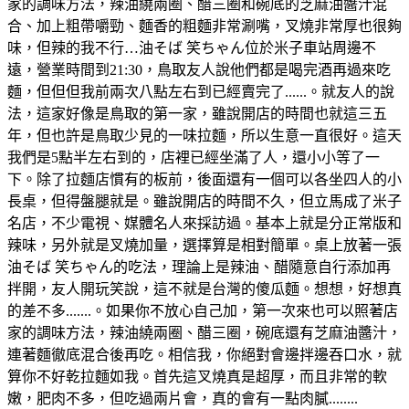
家的調味方法，辣油繞兩圈、醋三圈和碗底的芝麻油醬汁混
合、加上粗帶嚼勁、麵香的粗麵非常涮嘴，叉燒非常厚也很夠
味，但辣的我不行…油そば 笑ちゃん位於米子車站周邊不
遠，營業時間到21:30，鳥取友人說他們都是喝完酒再過來吃
麵，但但但我前兩次八點左右到已經賣完了......。就友人的說
法，這家好像是鳥取的第一家，雖說開店的時間也就這三五
年，但也許是鳥取少見的一味拉麵，所以生意一直很好。這天
我們是5點半左右到的，店裡已經坐滿了人，還小小等了一
下。除了拉麵店慣有的板前，後面還有一個可以各坐四人的小
長桌，但得盤腿就是。雖說開店的時間不久，但立馬成了米子
名店，不少電視、媒體名人來採訪過。基本上就是分正常版和
辣味，另外就是叉燒加量，選擇算是相對簡單。桌上放著一張
油そば 笑ちゃん的吃法，理論上是辣油、醋隨意自行添加再
拌開，友人開玩笑說，這不就是台灣的傻瓜麵。想想，好想真
的差不多.......。如果你不放心自己加，第一次來也可以照著店
家的調味方法，辣油繞兩圈、醋三圈，碗底還有芝麻油醬汁，
連著麵徹底混合後再吃。相信我，你絕對會邊拌邊吞口水，就
算你不好乾拉麵如我。首先這叉燒真是超厚，而且非常的軟
嫩，肥肉不多，但吃過兩片會，真的會有一點肉膩........