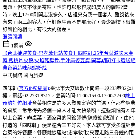
問題，但又不像是霉味，也許可以形容成印度人的體味?當
時，晚上17:00剛開店沒多久，店裡只有我一個客人..雖說後來
有來了兩三組客人，但好像生意不是那麼好，最少跟樓下很難
訂到位的相比，有很大的落差。
繼續閱讀
1週前
【台北捷運美食-忠孝敦化站美食】四味軒.25年台菜滋味大翻
轉.櫻桃片皮鴨/火焰豬腱骨/手沖麻婆豆腐.開幕期間打卡還送經
典台菜蒜味龍蝦粉絲
中式餐館
國內旅遊
四味軒(
官方fb粉絲團)
:臺北市大安區敦化南路一段233巷32號1
樓，電話:02 2731 8317，營業時間:11:00-15:00/17:00-22:00
線上
預約訂位網址
台菜相信是許多人聚餐宴客的首選，但那些經典
的桌菜，常常得先烙個一桌人才能大快朵頤，這些煩惱有25年
以上台菜、辦桌菜、酒家菜的阿銘師傅(陳俊銘)聽到了，由他
打造的「四味軒」便是適合三五好友、家人就可享受多道經典
台菜的好餐廳。餐廳離捷運站(忠孝敦化)只要走路三分鐘的距