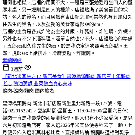
理倒也相櫬，店裡的用間不大，一邊是三張勉強可坐四人的盤
腿木桌，另一邊則是四人的檯前。店裡貼滿了美食節目的採
訪、名人的簽名，而且居然有東山紀之耶=)當然也有五郎和久
住先生的簽名，以及孤獨的美食家電影版的dm。
店裡的主食是各式炸物為主的丼飯，炸豬排、炸牡蠣、炸蝦。
另外也有不少下酒料理。酒單自然也少不少。店裡貼心的準備
了五郎set和久住先生的set，於是我決定這次照著五郎點。五
郎、虎郎set:上豬排丼、冷麻婆麵、炸餛飩。
繼續閱讀
3週前
【新北米其林之12-新店美食】碧潭橋頭鵝肉.新店三十年鵝肉
老店.鵝油蔥麵.韭菜鵝血真心美味
鴨肉/鵝肉/雞肉
國內旅遊
碧潭橋頭鵝肉:新北市新店區新生里北新路一段127號，電
話:0229153242，營業時間:星期五、11:00–15:00(星期六日休)
鵝肉一直是我最愛的兩隻腳料理，個人也有不少家愛店，是以
六月初知道新店有一家入選2026年米其林便專程去了一趟，七
月便公佈入選米其林必比登。直接說結論:鵝腿味道相對乾淨