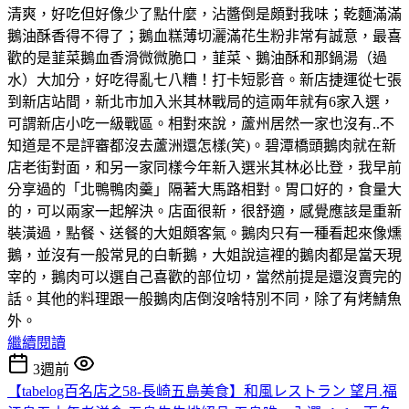
清爽，好吃但好像少了點什麼，沾醬倒是頗對我味；乾麵滿滿
鵝油酥香得不得了；鵝血糕薄切灑滿花生粉非常有誠意，最喜
歡的是韮菜鵝血香滑微微脆口，韮菜、鵝油酥和那鍋湯（過
水）大加分，好吃得亂七八糟！打卡短影音。新店捷運從七張
到新店站間，新北市加入米其林戰局的這兩年就有6家入選，
可謂新店小吃一級戰區。相對來說，蘆州居然一家也沒有..不
知道是不是評審都沒去蘆洲還怎樣(笑)。碧潭橋頭鵝肉就在新
店老街對面，和另一家同樣今年新入選米其林必比登，我早前
分享過的「北鴨鴨肉羹」隔著大馬路相對。胃口好的，食量大
的，可以兩家一起解決。店面很新，很舒適，感覺應該是重新
裝潢過，點餐、送餐的大姐頗客氣。鵝肉只有一種看起來像燻
鵝，並沒有一般常見的白斬鵝，大姐說這裡的鵝肉都是當天現
宰的，鵝肉可以選自己喜歡的部位切，當然前提是還沒賣完的
話。其他的料理跟一般鵝肉店倒沒啥特別不同，除了有烤鯖魚
外。
繼續閱讀
3週前
【tabelog百名店之58-長崎五島美食】和風レストラン 望月.福