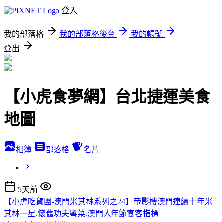
登入
我的部落格
我的部落格後台
我的帳號
登出
【小虎食夢網】台北捷運美食
地圖
相簿
部落格
名片
5天前
【小虎吃貨團-澳門米其林系列之24】帝影樓澳門連續十年米
其林一星.懷舊功夫粵菜.澳門人年節宴客指標