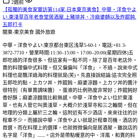
2週前
【孤獨的美食家實訪第114家-日本東京美食】中華・洋食やよ
い.東淺草百年老食堂居酒屋.上豬排丼、冷麻婆麵以及炸餛飩.
五郎打卡
關東-東京美食
國外旅遊
中華・洋食やよい:東京都台東区浅草5-60-1，電話:+81 3-
3872-7710，營業時間:11:30–15:00、17:00–20:00(星期四休)五
郎吃過的洋食很多，但這家有一點不同，除了是百年老店外，
賣的料理偏中式料理，但又偏偏叫「洋食」，不過，說來中式
料理也是飄洋過海的料理就是(笑)。先直接說結論:這次完全照
五郎吃的點，上カツ丼、炸餛飩、麻婆涼麵。上カツ丼的醬汁
很特別（有單賣調味醬），蛋液的比例熟度非常好；炸餛飩好
香好酥；麻婆涼麵我比較無感。中華・洋食やよい位於東淺
草，也有人管它叫奧淺草，大概介於淺草寺和三之輪間，但在
地理的分類上屬於三之輪。這附近有不少酒店，來來往往的計
程車不少，而據說中華・洋食やよい就是計程車司機，酒店的
首選。而在料理上的選擇，也就微微偏向是居酒屋，雖說店的
名字是「洋食」......。店外是帶點暖意的中、洋風，和賣的料