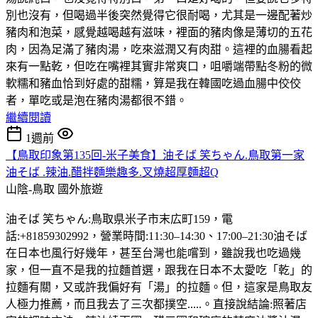
別也沒有，但喝過半後突然覺得它很耐喝，尤其是一邊配著炒
豬肉和泡菜，感覺越喝越有滋味，裡面的豬肉像是薄切的五花
肉，因為足滿了豬肉湯，吃來滋潤又有肉甜。這裡的血腸看起
來有一點乾，但吃在嘴裡其實非常爽口，咀嚼端帶點冬粉的微
軟糯和豬血恰到好處的甜糯，算是我在韓國吃過血腸中佼佼
者，單吃或是泡在豬肉湯都很不錯。
繼續閱讀
1週前
【鳥取印象第135回-米子美食】油そば 笑ちゃん.鳥取第一家
油そば .辣油.醋拌麵樂趣多.叉燒超厚麵超Q
山陰-鳥取
國外旅遊
油そば 笑ちゃん:鳥取県米子市末広町159，電
話:+81859302992，營業時間:11:30–14:30、17:00–21:30油そば
在日本也風行好幾年，甚至台灣也能嚐到，雖說我也吃過幾
家，但一直不是我的拉麵首選，跟我在日本不太愛吃「乾」的
拉麵有關，又或許我偏好有「湯」的拉麵。但，這家是鳥取友
人極力推薦，而且我去了三次都撲空.....。直接說結論:照著店