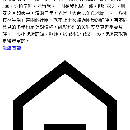
300，你怕了吧。老實說，一開始我也嚇一跳。但即來之，則
安之。印象中，這兩三年，光是「大台北美食地圖」、「靠米
其林生活」這兩個社團，就不止十次聽過團員的好評，有不同
意見的多半也是針對價格，純就料理的美味度當真近乎零負
評。一般小吃店的飯、麵類，搭配不少配菜，以小吃店來說算
是蠻豐富的。
繼續閱讀