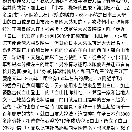
務真心非常到位，親切又細心。這幾年隨著北陸新幹線沿伸到
福井的敦賀，加上石川「小松」機場的直飛，讓北陸不在只是
金澤(市)，這個遠比石川(縣)的城市。然，不然是日本三大聖
山的白山或是白山市都不是國人熟知的。這次我們小虎吃貨團
特別在團長敝人在下考察後，決定帶大家去瞧瞧，除了走近
「白山」也安排了附近有150多年的餐旅館「和田屋」，這旅
館可能台灣人相對陌生，但對於日本人來說可是大大出名，一
點也不輸石川的加賀屋。它的位置約在白山的西面，離白山市
有一點矩離，交通方面以自駕方便些。又，從金澤、小松市開
車都是30分鐘左右的距離。另外棒球迷可以順便去美能市看看
松井秀喜(美能市出身)的棒球博物館。和田屋創業於創業江戸
慶應元年(1865)年，距今有160年左右的歷史，以附近手取川
的香魚和岩魚料理聞名，另外使用水全然來全聖山白山，加上
緊臨古代白山登上口的「白山比咩神社」，算是一家和當地人
文、土地結合的老料理宿。門口就是白山連峰的雪景。超美。
飯後，我們也留了一點時間給團員，參拜一下這座超過兩千一
百年歷史的古社，就白山友人說法，這間神社在全日本有3000
多座分社。相傳僧侶泰澄於717年成功登頂白山，確立了白山
的登拜信仰，並以此神社為起點向全國傳播。也就是說，想了