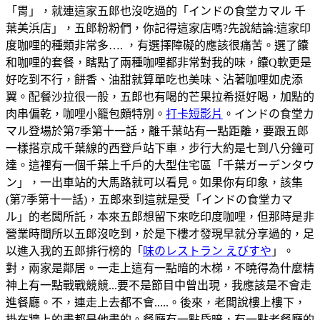
「胃」，就連這家五郎也沒吃過的「インドの食堂カマル 千
葉美浜店」，五郎粉粉們，你記得這家店嗎?先說結論:這家印
度咖哩的種類非常多…. ，有選擇障礙的應該很痛苦。選了饢
和咖哩的套餐，瞎點了兩種咖哩都非常對我的味，饢Q軟更是
好吃到不行，餅香、油甜就算單吃也美味、沾著咖哩如虎添
翼。配餐沙拉很一般，五郎也有喝的芒果拉希挺好喝，加點的
肉串偏乾，咖哩小籠包頗特別。
打卡短影片
。インドの食堂カ
マル登場於第7季第十一話，離千葉站有一點距離，要跟五郎
一樣搭京成千葉線的西登戶站下車，步行大約是七到八分鐘可
達。這裡有一個千葉上千戶的大型住宅區「千葉ガーデンタウ
ン」，一出車站的大馬路就可以看見。如果你有印象，該集
(第7季第十一話)，五郎來到這就是受「インドの食堂カマ
ル」的老闆所託，本來五郎想留下來吃印度咖哩，但那時是非
營業時間所以五郎沒吃到，於是下樓才發現早就分享過的，足
以進入我的五郎排行榜的「
味のレストラン えびすや
」。
對，兩家是鄰居。一走上這有一點暗的木梯，不曉得為什麼精
神上有一點戰戰競競...要不是節目中曾出現，我應該是不會走
進餐廳。不，連走上去都不會.....。後來，老闆說樓上樓下，
掛在牆上的畫都是他畫的。餐廳有一點昏暗，有一點老餐廳的