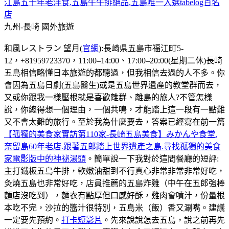
江島五十年老洋食.五島牛牛排絕品.五島唯一入選tabelog百名
店
九州-長崎
國外旅遊
和風レストラン 望月(
官網
):長崎県五島市福江町5-
12，+81959723370，11:00–14:00、17:00–20:00(星期二休)長崎
五島相信略懂日本旅遊的都聽過，但我相信去過的人不多。你
會因為五島日劇(五島醫生)或是五島世界遺產的教堂群而去，
又或你跟我一樣壓根就是喜歡離群、離島的旅人?不管怎樣
說，你總得想一個理由，一個共鳴，才能踏上這一段有一點難
又不會太難的旅行。至於我為什麼要去，答案已經寫在前一篇
【孤獨的美食家實訪第110家-長崎五島美食】みかんや食堂.
奈留島60年老店.跟著五郎踏上世界遺產之島.尋找孤獨的美食
家電影版中的神祕湯頭
。簡單說一下我對於這間餐廳的短評:
主打鐵板五島牛排，軟嫩油甜到不行真心非常非常非常好吃，
灸燒五島也非常好吃，店員推薦的五島炸雞（中午在五郎強棒
麵店沒吃到），麵衣有點厚但口感好酥，雞肉會噴汁，份量根
本吃不完，沙拉的醬汁很特別，五島米（飯）香又涮嘴。建議
一定要先預約。
打卡短影片
。先來說說怎去五島，說之前再先