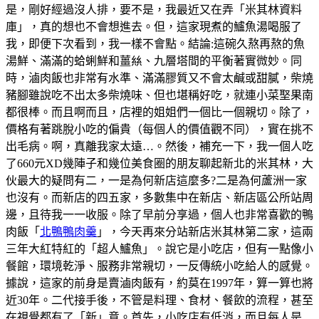
是，剛好經過沒人排，要不是，我最近又在弄「米其林資料
庫」，真的想也不會想進去。但，這家現煮的鱸魚湯喝服了
我，即便下次看到，我一樣不會點。結論:這碗久熬再熬的魚
湯鮮、滿滿的蛤蜊鮮和薑𢇃、九層塔間的平衡著實微妙。同
時，滷肉飯也非常有水準、滿滿膠質又不會太鹹或甜膩，柴燒
豬腳雖說吃不出太多柴燒味、但也堪稱好吃，就連小菜埾果南
都很棒。而且啊而且，店裡的姐姐們一個比一個親切。除了，
價格有著跳脫小吃的偏貴（每個人的價值觀不同），實在挑不
出毛病。啊，真離我家太遠…。然後，補充一下，我一個人吃
了660元XD幾陣子和幾位美食圈的朋友聊起新北的米其林，大
伙最大的疑問有二，一是為何新店這麼多?二是為何蘆洲一家
也沒有。而新店的四五家，多數集中在新店、新店區公所站周
邊，且待我一一收服。除了早前分享過，個人也非常喜歡的鴨
肉飯「
北鴨鴨肉羹
」，今天再來分站新店米其林第二家，這兩
三年大紅特紅的「超人鱸魚」。說它是小吃店，但有一點像小
餐館，環境乾淨、服務非常親切，一反傳統小吃給人的感覺。
據說，這家的前身是賣滷肉飯有，約莫在1997年，算一算也將
近30年。二代接手後，不管是料理、食材、餐飲的流程，甚至
在視覺都有了「新」意。首先，小吃店有低消，而且每人是