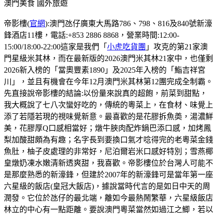
澳門美食
國外旅遊
帝影樓(
官網
):澳門氹仔廣東大馬路786、798、816及840號新濠
鋒酒店11樓，電話:+853 2886 8868，營業時間:12:00-
15:00/18:00-22:00這家是我們「
小虎吃貨團
」攻克的第21家澳
門星級米其林，而在最新版的2026澳門米其林21家中，也僅剩
2026新入榜的「當奧豐素1890」及2025年入榜的「鮨吉祥宮
川」，並且有機會在今年12月澳門米其林第12團完成全制霸。
先直接說帝影樓的結論:以份量來說真的超飽，前菜到甜點，
我大概說了七八次蠻好吃的，傳統的粵菜上，在食材、味覺上
添了若隱若現的視味覺新意。最喜歡的是花膠拆魚𡙡，湯濃鮮
美，花膠厚Q口感相當好；燉牛脥肉配炸鍋巴添口感，加烤鳳
梨加酸甜頗為有趣；名字長到要換口氣才唸得完的老粵菜金錢
魚肚，柚子皮處理的非常好，尼泊爾岩米口感好特別；雪燕椰
皇燉奶凍水嫩清新透爽甜，我喜歡。帝影樓位於台灣人可能不
是那麼熟悉的新濠鋒，但建於2007年的新濠鋒可是當年第一座
六星級的飯店(皇冠大飯店)，據說當時代言的是如日中天的周
潤發。它位於氹仔的最北端，離如今最熱鬧繁華，六星級飯店
林立的中心有一點距離。要說澳門粵菜當然如過江之鯽，若以