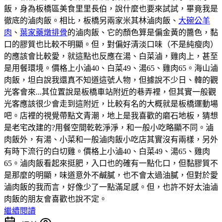
飯，身為板橋區美食里里長伯，說什麼也要來試試，畢竟我是
徹底的滷肉飯。相比，板橋另兩家米其林滷肉飯、
大碗公羊
肉
、
葉家藥燉排骨
的滷肉飯、它的顏色算是偏金黃的醬色，黏
口的膠質也比較不明顯。但，對偏好清淡口味（不是純瘦肉）
的應該會比較愛，就這點也反應在湯、白菜滷，雞肉上，甚至
是用餐環境。價格上小滷40、白菜49、湯65、雞肉65。海山滷
肉飯，坦白說我還真不知道這號人物，但據說不少日、韓的觀
光客會來...其位置說是板橋車站附近的巷弄裡，但其實一般觀
光客應該很少會走到這附近，比較有名的大概就是板橋運動場
吧。店裡的視覺帶點文青潮，地上是我喜歡的磨石地板，猜想
是老宅改建的?用餐空間乾乾淨淨，和一般小吃略顯不同。滷
肉飯外，有湯、小菜和一般滷肉飯小吃店其實沒有兩樣，另外
有時下流行的白切雞。價格上小滷40、白菜49、湯65、雞肉
65。滷肉飯看起來挺肥，入口也的確有一點化口，但黏膠質不
是那麼的明顯，味道意外不鹹膩，也不會太過油膩，但對於愛
滷肉飯的我而言，好像少了一點滿足感。但，也許不好太油滷
肉飯的朋友會喜歡也說不定。
繼續閱讀