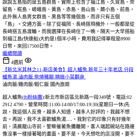
說說五島指的是五島群島，實際上包含了福江島、久賀島、奈
留島、椛島、嵯峨島、黃島、赤島、島山島、蕨小島、前島，
此外無人島男女群島、黑島等等幾個島，而非只有五個
「島」。交通方面，除了從福岡、長崎搭飛機外，一般都是從
長崎搭五島渡輪。而我選擇在長崎住了一晚，隔天一大早搭船
到福江島(快速船)大約是1個半小時，費用我記得單程是8900
日幣，來回17500日幣。
繼續閱讀
4週前
【新北米其林之11-新店美食】超人鱸魚.新年三十年老店.分段
鱸魚湯.滷肉飯.柴燒豬腳.精緻小菜翻身.
滷肉飯/雞肉飯/蝦仁飯
國內旅遊
超人鱸魚(
fb粉絲團
):新北市新店區北新路一段349號，電話:02
2912 4790，營業時間:11:00-14:00/17:00-19:30(星期日一休)先
說，我這個人反骨，越多人知道，越多人好評的，我越不想
去。再說，我不太喜歡鱸魚湯….，我對它的印象只有好幾年
前，清晨龍山寺前，警察催著魚攤離開，客人端起碗站在路邊
像沒事一樣接著喝的畫面。要不是，今天想吃的店沒開，要不