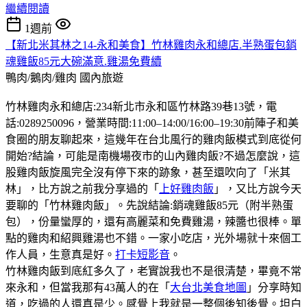
繼續閱讀
1週前
【新北米其林之14-永和美食】竹林雞肉永和總店.半熟蛋包銷
魂雞飯85元大碗滿意.雞湯免費續
鴨肉/鵝肉/雞肉
國內旅遊
竹林雞肉永和總店:234新北市永和區竹林路39巷13號，電
話:0289250096，營業時間:11:00–14:00/16:00–19:30前陣子和美
食圈的朋友聊起來，這幾年在台北風行的雞肉飯模式到底從何
開始?結論，可能是南機場夜市的山內雞肉飯?不過怎麼說，這
股雞肉飯旋風完全沒有停下來的跡象，甚至還吹向了「米其
林」，比方說之前我分享過的「
上好雞肉飯
」，又比方說今天
要聊的「竹林雞肉飯」。先說結論:銷魂雞飯85元（附半熟蛋
包），份量蠻厚的，還有高麗菜和免費雞湯，辣醬也很棒。單
點的雞肉和紹興雞湯也不錯。一家小吃店，光外場就十來個工
作人員，生意真是好。
打卡短影音
。
竹林雞肉飯到底紅多久了，老實說我也不是很清楚，畢竟不常
來永和，但當我那有43萬人的在「
大台北美食地圖
」分享時知
道，吃過的人還真是少。感覺上我就是一整個後知後覺。坦白