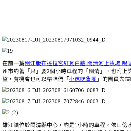
在前一篇
閩江版布達拉宮紅瓦白牆.閩清河上牧場.喝咖
州市約著「只」要2個小時車程的「閩清」，也附上
望，有機會也可以帶咱們「
小虎吃貨團
」的團員去嚐
雄江鎮位於閩清縣中心，約是1小時的車程，依山傍