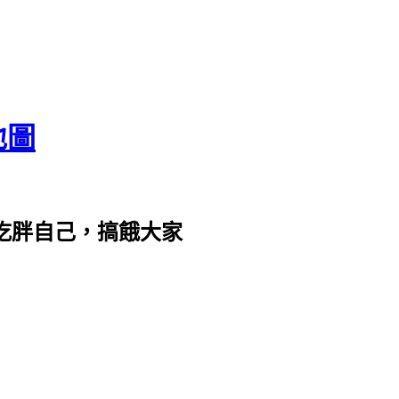
地圖
com。吃胖自己，搞餓大家