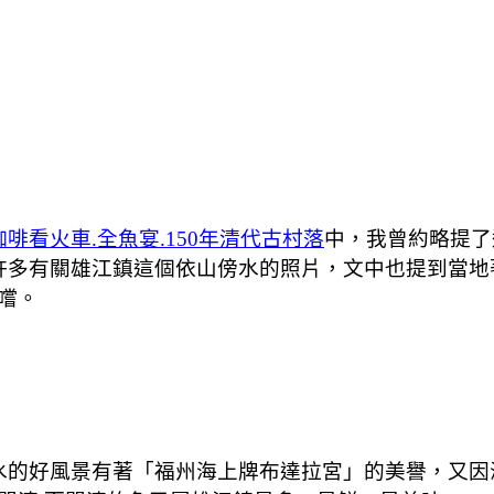
啡看火車.全魚宴.150年清代古村落
中，我曾約略提了
許多有關雄江鎮這個依山傍水的照片，文中也提到當地
嚐。
水的好風景有著「福州海上牌布達拉宮」的美譽，又因