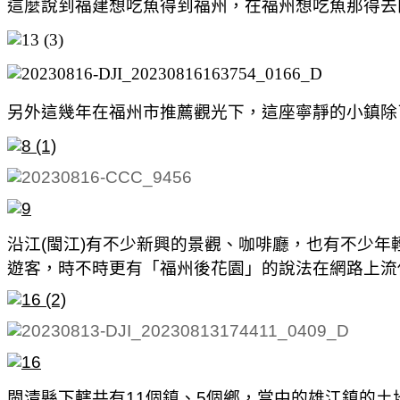
這麼說到福建想吃魚得到福州，在福州想吃魚那得去
另外這幾年在福州市推薦觀光下，這座寧靜的小鎮除
沿江(閩江)有不少新興的景觀、咖啡廳，也有不少
遊客，時不時更有「福州後花園」的說法在網路上流
閩清縣下轄共有11個鎮、5個鄉，當中的雄江鎮的土