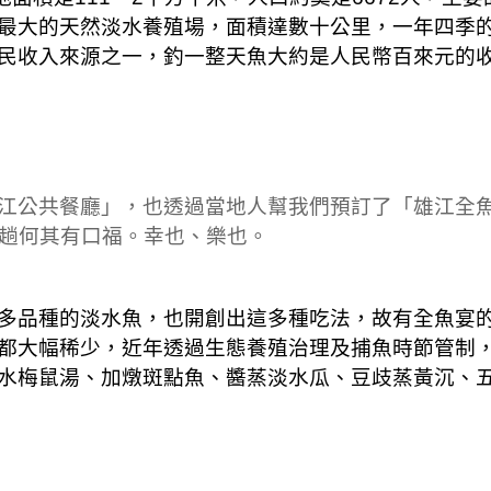
最大的天然淡水養殖場，面積達數十公里，一年四季
民收入來源之一，釣一整天魚大約是人民幣百來元的
江公共餐廳」，也透過當地人幫我們預訂了「雄江全
這趟何其有口福。幸也、樂也。
多品種的淡水魚，也開創出這多種吃法，故有全魚宴
都大幅稀少，近年透過生態養殖治理及捕魚時節管制
水梅鼠湯、加燉斑點魚、醬蒸淡水瓜、豆歧蒸黃沉、