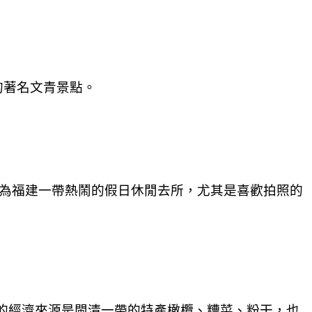
的著名文青景點。
成為福建一帶熱鬧的假日休閒去所，尤其是喜歡拍照的
主要的經濟來源是閩清一帶的特產橄欖、糟菜、粉干，也