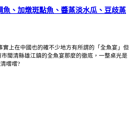
鯛魚、加燉斑點魚、醬蒸淡水瓜、豆歧蒸
事實上在中國也的確不少地方有所謂的「全魚宴」但
州市閩清縣雄江鎮的全魚宴那麼的徹底，一整桌光是
清嚐嚐?