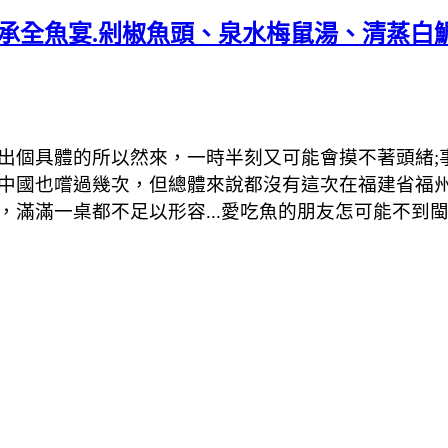
承全魚宴.剁椒魚頭、泉水梅鼠湯、清蒸白
出個具體的所以然來，一時半刻又可能會摸不著頭緒;
中國也嚐過幾次，但總體來說都沒有這次在福建省福
滿滿一桌都不足以形容...愛吃魚的朋友怎可能不到閩