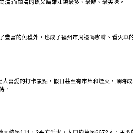
閩清;而閩清的魚又屬雄江鎮最多、最鮮、最美味。
了豐富的魚穫外，也成了福州市周邊喝咖啡、看火車
年輕人喜愛的打卡景點，假日甚至有市集和煙火，順時
傳。
地面積是111．2平方千米，人口約莫是6672人，