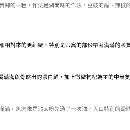
黃鯽的一種，作法是湖南味的作法，
豆豉的鹹、辣椒
卻相對來的更細緻，特別是眼窩的部份帶著滿滿的膠
。這湯滿滿魚骨熬出的濃白鮮，加上微微枸杞為主的中藥
滿滿，魚肉像是沾太粉先過了一次油，入口特別的滑