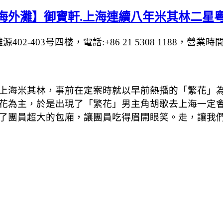
海外灘】御寶軒.上海連續八年米其林二星粵
03号四楼，電話:+86 21 5308 1188，營業時間:11:00
上海米其林，事前在定案時就以早前熱播的「繁花」
為主，於是出現了「繁花」男主角胡歌去上海一定會去吃
了團員超大的包廂，讓團員吃得眉開眼笑。走，讓我