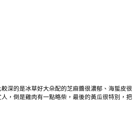
比較深的是冰草好大朵配的芝麻醬很濃郁、海蜇皮很
宜人，倒是雞肉有一點略柴，最後的黃瓜很特別，把