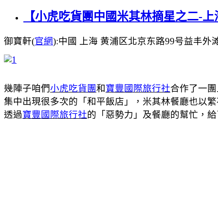
【小虎吃貨團中國米其林摘星之二-上
御寶軒(
官網
):
中國 上海 黄浦区北京东路99号益丰外滩源402-4
幾陣子咱們
小虎吃貨團
和
寶豐國際旅行社
合作了一團
集中出現很多次的「和平飯店」，米其林餐廳也以繁花
透過
寶豐國際旅行社
的「惡勢力」及餐廳的幫忙，給