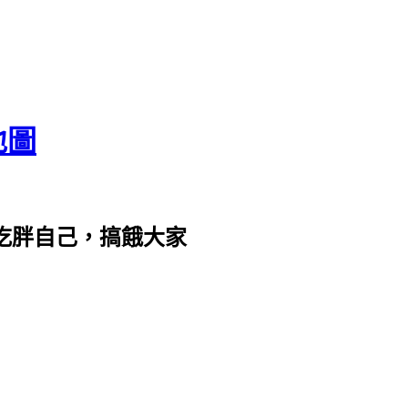
地圖
com。吃胖自己，搞餓大家