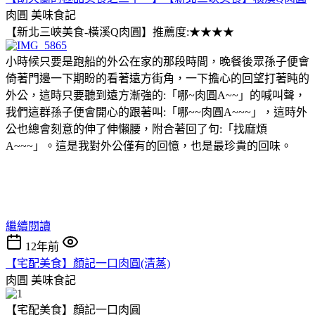
肉圓
美味食記
【新北三峽美食-橫溪Q肉圓】推薦度:★★★★
小時候只要是跑船的外公在家的那段時間，晚餐後眾孫子便會
倚著門邊一下期盼的看著遠方街角，一下擔心的回望打著盹的
外公，這時只要聽到遠方漸強的:「哪~肉圓A~~」的喊叫聲，
我們這群孫子便會開心的跟著叫:「哪~~肉圓A~~~」，這時外
公也總會刻意的伸了伸懶腰，附合著回了句:「找麻煩
A~~~」。這是我對外公僅有的回憶，也是最珍貴的回味。
繼續閱讀
12年前
【宅配美食】顏記一口肉圓(清蒸)
肉圓
美味食記
【宅配美食】顏記一口肉圓