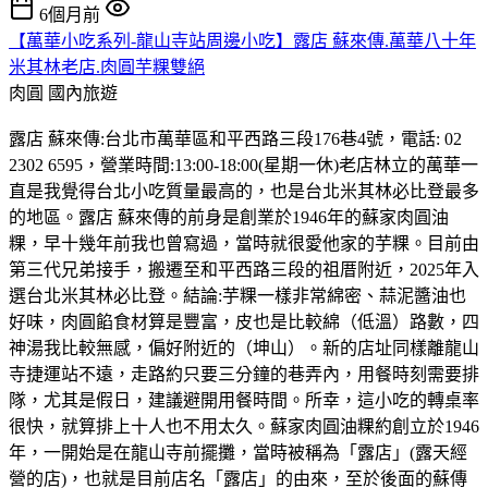
6個月前
【萬華小吃系列-龍山寺站周邊小吃】露店 蘇來傳.萬華八十年
米其林老店.肉圓芋粿雙絕
肉圓
國內旅遊
露店 蘇來傳:台北市萬華區和平西路三段176巷4號，電話: 02
2302 6595，營業時間:13:00-18:00(星期一休)老店林立的萬華一
直是我覺得台北小吃質量最高的，也是台北米其林必比登最多
的地區。露店 蘇來傳的前身是創業於1946年的蘇家肉圓油
粿，早十幾年前我也曾寫過，當時就很愛他家的芋粿。目前由
第三代兄弟接手，搬遷至和平西路三段的祖厝附近，2025年入
選台北米其林必比登。結論:芋粿一樣非常綿密、蒜泥醬油也
好味，肉圓餡食材算是豐富，皮也是比較綿（低溫）路數，四
神湯我比較無感，偏好附近的（坤山）。新的店址同樣離龍山
寺捷運站不遠，走路約只要三分鐘的巷弄內，用餐時刻需要排
隊，尤其是假日，建議避開用餐時間。所幸，這小吃的轉桌率
很快，就算排上十人也不用太久。蘇家肉圓油粿約創立於1946
年，一開始是在龍山寺前擺攤，當時被稱為「露店」(露天經
營的店)，也就是目前店名「露店」的由來，至於後面的蘇傳