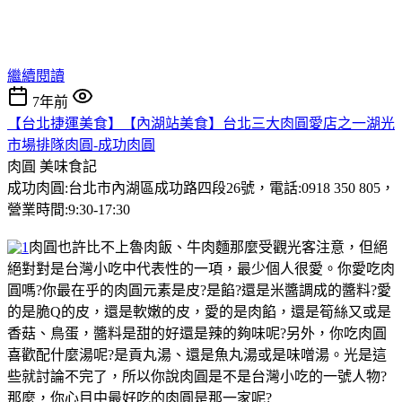
繼續閱讀
7年前
【台北捷運美食】【內湖站美食】台北三大肉圓愛店之一湖光
市場排隊肉圓-成功肉圓
肉圓
美味食記
成功肉圓:台北市內湖區成功路四段26號，電話:0918 350 805，
營業時間:9:30-17:30
肉圓也許比不上魯肉飯、牛肉麵那麼受觀光客注意，但絕
絕對對是台灣小吃中代表性的一項，最少個人很愛。你愛吃肉
圓嗎?你最在乎的肉圓元素是皮?是餡?還是米醬調成的醬料?愛
的是脆Q的皮，還是軟嫩的皮，愛的是肉餡，還是筍絲又或是
香菇、鳥蛋，醬料是甜的好還是辣的夠味呢?另外，你吃肉圓
喜歡配什麼湯呢?是貢丸湯、還是魚丸湯或是味噌湯。光是這
些就討論不完了，所以你說肉圓是不是台灣小吃的一號人物?
那麼，你心目中最好吃的肉圓是那一家呢?