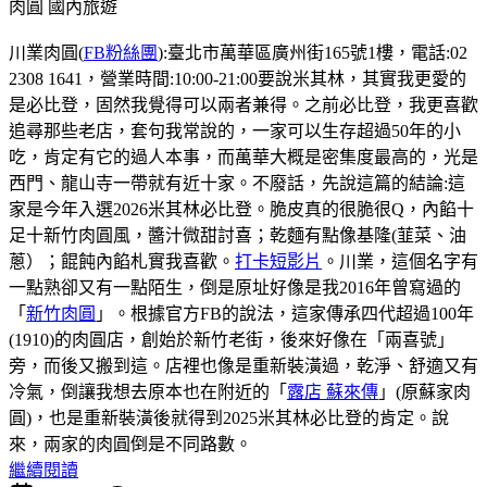
肉圓
國內旅遊
川業肉圓(
FB粉絲團
):臺北市萬華區廣州街165號1樓，電話:02
2308 1641，營業時間:10:00-21:00要說米其林，其實我更愛的
是必比登，固然我覺得可以兩者兼得。之前必比登，我更喜歡
追尋那些老店，套句我常說的，一家可以生存超過50年的小
吃，肯定有它的過人本事，而萬華大概是密集度最高的，光是
西門、龍山寺一帶就有近十家。不廢話，先說這篇的結論:這
家是今年入選2026米其林必比登。脆皮真的很脆很Q，內餡十
足十新竹肉圓風，醬汁微甜討喜；乾麵有點像基隆(韮菜、油
蔥）；餛飩內餡札實我喜歡。
打卡短影片
。川業，這個名字有
一點熟卻又有一點陌生，倒是原址好像是我2016年曾寫過的
「
新竹肉圓
」。根據官方FB的說法，這家傳承四代超過100年
(1910)的肉圓店，創始於新竹老街，後來好像在「兩喜號」
旁，而後又搬到這。店裡也像是重新裝潢過，乾淨、舒適又有
冷氣，倒讓我想去原本也在附近的「
露店 蘇來傳
」(原蘇家肉
圓)，也是重新裝潢後就得到2025米其林必比登的肯定。說
來，兩家的肉圓倒是不同路數。
繼續閱讀