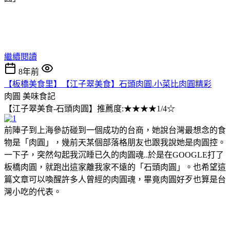
繼續閱讀
8年前
【板橋美食里】【江子翠美食】石頭肉圓.小菜比肉圓精彩
肉圓
美味食記
【江子翠美食-石頭肉圓】推薦度:★★★★1/4☆
前陣子到上海參訪碰到一個成功的台商，她說台灣最想念的食
物是「肉圓」，幾前天某個部落格朋友也跟我說她是肉圓控。
一下子，突然勾起我沉睡已久的肉圓魂..於是在GOOGLE打了
板橋肉圓，就跑出這家離我家不遠的「石頭肉圓」。也希望這
篇文章可以喚醒許多人曾經的肉圓魂，畢竟肉圓好歹也算是台
灣小吃的代表。