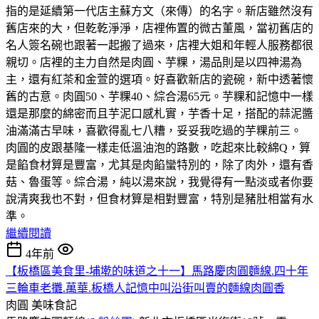
指的是延續第一代店主蘇方文（來傳）的名字。新店雖然沒有
舊店來的大，但乾乾淨淨，店裡佈置的微古董風，當初舊店的
名人簽名碗也跟著一起搬了過來，店裡大姐和年輕人服務都很
親切。店裡的主力自然是肉圓、芋粿，湯品則是以四神湯為
主，還有紅茶和金萱的選項。好喜歡新店的瓷碗，新中透著懷
舊的古意。肉圓50、芋粿40、綜合湯65元。芋粿和記憶中一樣
還是那麼的綿密而且芋泥口感札實，芋香十足，搭配的蒜泥醬
油滿滿古早味，喜歡得亂七八糟，妥妥我吃過的芋粿前三。
肉圓的皮跟基隆一樣走低溫油泡的路數，吃起來比較綿Q，算
是餡食材算是豐富，尤其是肉餡蠻特別的，除了肉外，還有香
菇、魯蛋等。綜合湯，純以湯來說，我覺得有一點淡或者你要
說清爽我也不對，但食材算是相對豐富，特別是豬肚相當有水
準。
繼續閱讀
4年前
【板橋區美食里-埔墘的味道之十一】馬路慶肉圓麵線.四十年
三輪車老攤.萬華.板橋人記憶中叫沿街叫賣的麵線肉圓香
肉圓
美味食記