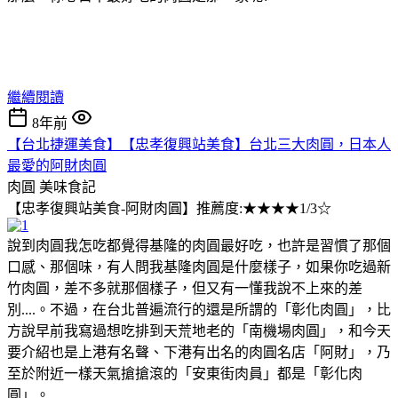
繼續閱讀
8年前
【台北捷運美食】【忠孝復興站美食】台北三大肉圓，日本人
最愛的阿財肉圓
肉圓
美味食記
【忠孝復興站美食-阿財肉圓】推薦度:★★★★1/3☆
說到肉圓我怎吃都覺得基隆的肉圓最好吃，也許是習慣了那個
口感、那個味，有人問我基隆肉圓是什麼樣子，如果你吃過新
竹肉圓，差不多就那個樣子，但又有一懂我說不上來的差
別....。不過，在台北普遍流行的還是所謂的「彰化肉圓」，比
方說早前我寫過想吃排到天荒地老的「南機場肉圓」，和今天
要介紹也是上港有名聲、下港有出名的肉圓名店「阿財」，乃
至於附近一樣天氣搶搶滾的「安東街肉員」都是「彰化肉
圓」。