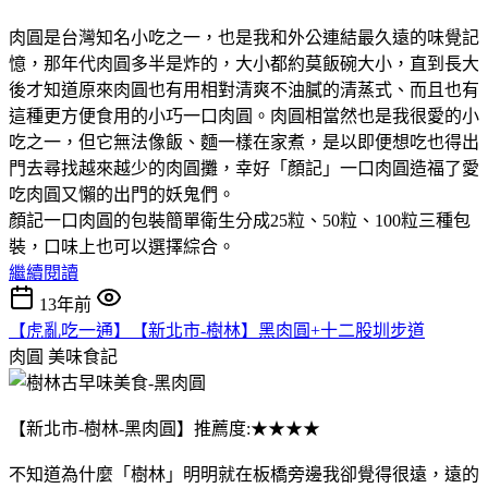
肉圓是台灣知名小吃之一，也是我和外公連結最久遠的味覺記
憶，那年代肉圓多半是炸的，大小都約莫飯碗大小，直到長大
後才知道原來肉圓也有用相對清爽不油膩的清蒸式、而且也有
這種更方便食用的小巧一口肉圓。肉圓相當然也是我很愛的小
吃之一，但它無法像飯、麵一樣在家煮，是以即便想吃也得出
門去尋找越來越少的肉圓攤，幸好「顏記」一口肉圓造福了愛
吃肉圓又懶的出門的妖鬼們。
顏記一口肉圓的包裝簡單衛生分成25粒、50粒、100粒三種包
裝，口味上也可以選擇綜合。
繼續閱讀
13年前
【虎亂吃一通】【新北市-樹林】黑肉圓+十二股圳步道
肉圓
美味食記
【新北市-樹林-黑肉圓】推薦度:★★★★
不知道為什麼「樹林」明明就在板橋旁邊我卻覺得很遠，遠的