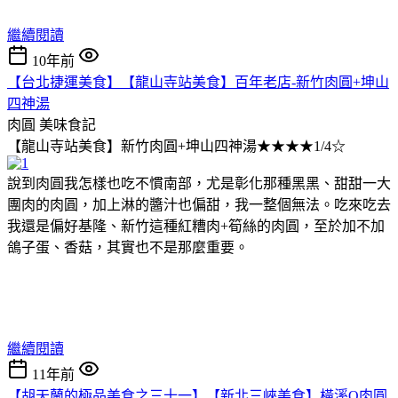
繼續閱讀
10年前
【台北捷運美食】【龍山寺站美食】百年老店-新竹肉圓+坤山
四神湯
肉圓
美味食記
【龍山寺站美食】新竹肉圓+坤山四神湯★★★★1/4☆
說到肉圓我怎樣也吃不慣南部，尤是彰化那種黑黑、甜甜一大
團肉的肉圓，加上淋的醬汁也偏甜，我一整個無法。吃來吃去
我還是偏好基隆、新竹這種紅糟肉+筍絲的肉圓，至於加不加
鴿子蛋、香菇，其實也不是那麼重要。
繼續閱讀
11年前
【胡天蘭的極品美食之三十一】【新北三峽美食】橫溪Q肉圓