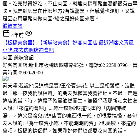
個。吃完覺得好吃，不止肉圓，就連肉粽和豬血湯都很有古早
味。就是到底黑在什麼地方?有說醬黑，但感覺也還好，又說
是因為用黑豬肉做肉圓?總之是好肉圓來著。
繼續閱讀
4年前
【板橋美食里】【新埔站美食】好客肉圓店.最近潮客文青風
小吃.來去肉圓店約會吧
肉圓
美味食記
好客肉圓店:新北市板橋區四維路95號，電話:02 2258 0796，營
業時間:09:00-20:00
舜天嘯:我說他長這樣是賣?王帝寶:麻花..以上是相聲梗，沒聽
過「那一夜我們說相聲」的朋友就權當我發神經。不過，走進
這店的當下時，這段子確實油然而生。無怪乎我那新莊女性友
人說:「來這約會吧」....吃什麼呢?味道很重的「肉圓辣椒
湯」，這又是啥鬼??這店賣的東西很一般，卻很愛搞怪，套句
友人說的:「為什麼賣小吃，不能潮潮的賣」?也是啦，來這約
會吧，板橋的情侶們，如果剛好你們也都愛吃肉圓的話。