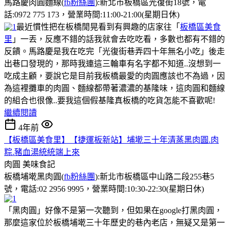
馬路慶肉圓麵線(
fb粉絲團
):新北市板橋區光復街18號，電
話:0972 775 173，營業時間:11:00-21:00(星期日休)
最近慣性把在板橋閒晃看到有興趣的店家往「
板橋區美食
里
」一丟，反應不錯的話我就會去吃吃看，多數也都有不錯的
反饋。馬路慶是我在吃完「光復街巷弄四十年無名小吃」後走
出巷口發現的，那時我連這三輪車有名字都不知道..沒想到一
吃成主顧，要說它是目前我板橋最愛的肉圓應該也不為過，因
為這裡攤車的肉圓、麵線都帶著濃濃的基隆味，這肉圓和麵線
的組合也很像..要我這個假基隆真板橋的吃貨怎能不喜歡呢!
繼續閱讀
4年前
【板橋區美食里】【捷運板新站】埔墘三十年清蒸黑肉圓.肉
粽.豬血湯統統端上來
肉圓
美味食記
板橋埔墘黑肉圓(
fb粉絲團
):新北市板橋區中山路二段255巷5
號，電話:02 2956 9995，營業時間:10:30-22:30(星期日休)
「黑肉圓」好像不是第一次聽到，但如果在google打黑肉圓，
那麼這家位於板橋埔墘三十年歷史的巷內老店，無疑又是第一