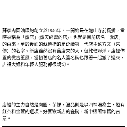
蘇家肉圓油粿約創立於1946年，一開始是在龍山寺前擺攤，當
時被稱為「露店」(露天經營的店)，也就是目前店名「露店」
的由來，至於後面的蘇傳指的是延續第一代店主蘇方文（來
傳）的名字。新店雖然沒有舊店來的大，但乾乾淨淨，店裡佈
置的微古董風，當初舊店的名人簽名碗也跟著一起搬了過來，
店裡大姐和年輕人服務都很親切。
店裡的主力自然是肉圓、芋粿，湯品則是以四神湯為主，還有
紅茶和金萱的選項。好喜歡新店的瓷碗，新中透著懷舊的古
意。