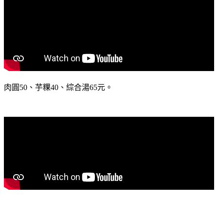
肉圓50、芋粿40、綜合湯65元。