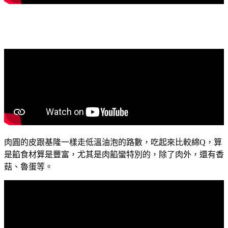
肉圓的皮跟基隆一樣走低溫油泡的路數，吃起來比較綿Q，算
是餡食材算是豐富，尤其是肉餡蠻特別的，除了肉外，還有香
菇、魯蛋等。