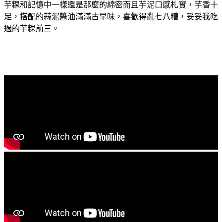
芋粿和記憶中一樣還是那麼的綿密而且芋泥口感札實，芋香十
足，搭配的蒜泥醬油滿滿古早味，喜歡得亂七八糟，妥妥我吃
過的芋粿前三。