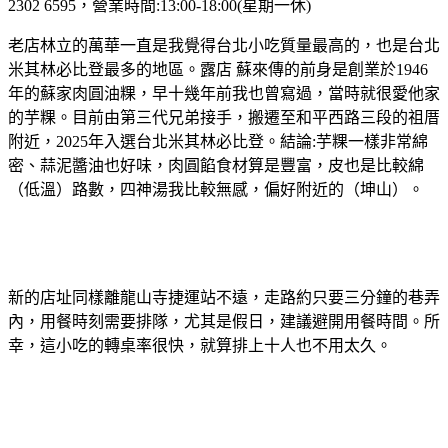
2302 6595，營業時間:13:00-18:00(星期一休)
老店林立的萬華一直是我覺得台北小吃質量最高的，也是台北
米其林必比登最多的地區。露店 蘇來傳的前身是創業於1946
年的蘇家肉圓油粿，早十幾年前我也曾寫過，當時就很愛他家
的芋粿。目前由第三代兄弟接手，搬遷至和平西路三段的祖厝
附近，2025年入選台北米其林必比登。結論:芋粿一樣非常綿
密、蒜泥醬油也好味，肉圓餡食材算是豐富，皮也是比較綿
（低溫）路數，四神湯我比較無感，偏好附近的（坤山）。
新的店址同樣離龍山寺捷運站不遠，走路約只要三分鐘的巷弄
內，用餐時刻需要排隊，尤其是假日，建議避開用餐時間。所
幸，這小吃的轉桌率很快，就算排上十人也不用太久。