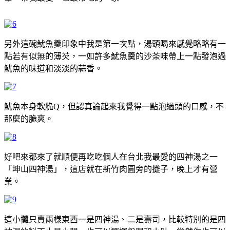
另外這碗魷魚羹印象中我是第一次點，湯頭喝來感覺略略有一
點若有似無的薄芡，一如許多魷魚羹的沙茶味帶上一點發泡過
魷魚的味道和淡淡的蒜香。
魷魚本身軟脆Q，但認真論起來我覺得一點泡過頭的口感，不
那麼的脆爽。
好吧來都來了就順便再吃吃個人在台北我最愛的四神湯之一
「坤山四神湯」，這店就在新竹肉圓旁的攤子，晚上才有營
業。
這小攤只賣兩樣東西一是四神湯、二是壽司，比較特別的是四