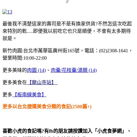
//
最後我不清楚這家的壽司是不是有換家供貨?不然怎這次吃起
來特別的乾.....即便我以前吃它也只是順便，不會有太多期待
就是。
新竹肉圓:台北市萬華區廣州街165號，電話：(02)2308-1641，
營業時間:10:00-22:00
更多美味的
肉圓 (14)
、
肉羹/花枝羹/湯類 (14)
更多美食在
【龍山寺站】
更多
【板南線美食】
更多以台北捷運美食分類的食記(2500篇+)
喜歡小虎的食記嗎?有fb的朋友請按讚加入「小虎食夢網」、