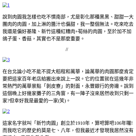
說到肉圓我怎樣也吃不慣南部，尤是彰化那種黑黑、甜甜一大
團肉的肉圓，加上淋的醬汁也偏甜，我一整個無法。吃來吃去
我還是偏好基隆、新竹這種紅糟肉+筍絲的肉圓，至於加不加
鴿子蛋、香菇，其實也不是那麼重要。
//
在台北論小吃不能不提大稻程和萬華，論萬華的肉圓那麼肯定
要把這家百年老店給搬出來說上一說。它的位置就在這幾年非
常熱門的萬華景點「剝皮寮」的對面，永豐銀行的旁邊。說到
這個晚上好幾家攤子的三角窗，有一陣子沒來居然收到只剩一
家?但幸好我是最愛的一家(笑)。
這家名字就叫「新竹肉圓」創立於1910年，算吧算吧106年囉!
而我吃它的歷史約莫是七、八年，但我最近才發現我居然沒有