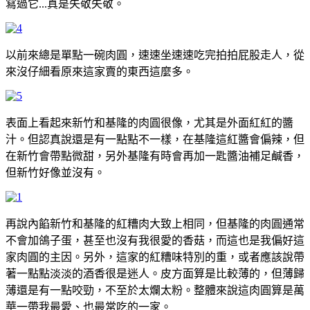
寫過它...真是失敬失敬。
以前來總是單點一碗肉圓，速速坐速速吃完拍拍屁股走人，從
來沒仔細看原來這家賣的東西這麼多。
表面上看起來新竹和基隆的肉圓很像，尤其是外面紅紅的醬
汁。但認真說還是有一點點不一樣，在基隆這紅醬會偏辣，但
在新竹會帶點微甜，另外基隆有時會再加一匙醬油補足鹹香，
但新竹好像並沒有。
再說內餡新竹和基隆的紅糟肉大致上相同，但基隆的肉圓通常
不會加鴿子蛋，甚至也沒有我很愛的香菇，而這也是我偏好這
家肉圓的主因。另外，這家的紅糟味特別的重，或者應該說帶
著一點點淡淡的酒香很是迷人。皮方面算是比較薄的，但薄歸
薄還是有一點咬勁，不至於太爛太粉。整體來說這肉圓算是萬
華一帶我最愛、也最常吃的一家。