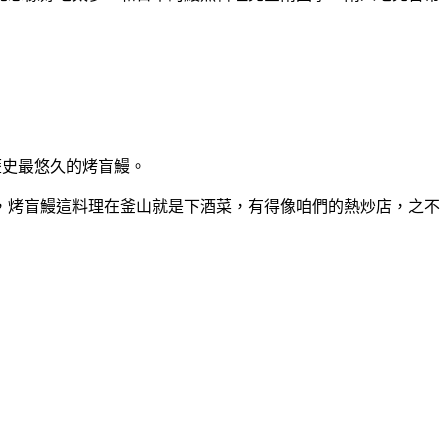
歷史最悠久的烤盲鰻。
，烤盲鰻這料理在釜山就是下酒菜，有得像咱們的熱炒店，之不