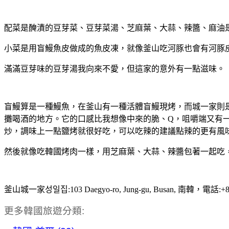
配菜是醃漬的豆芽菜、豆芽菜湯、芝麻葉、大蒜、辣醬、麻油
小菜是用盲鰻魚皮做成的魚皮凍，就像釜山吃河豚也會有河豚
滿滿豆芽味的豆芽湯我向來不愛，但這家的意外有一點滋味。
盲鰻算是一種鰻魚，在釜山有一種活體盲鰻現烤，而城一家則
攤喝酒的地方。它的口感比我想像中來的脆、Q，咀嚼端又有
炒，調味上一點鹽烤就很好吃，可以吃辣的建議點辣的更有風
然後就像吃韓國烤肉一樣，用芝麻葉、大蒜、辣醬包著一起吃
釜山城一家성일집:103 Daegyo-ro, Jung-gu, Busan, 南韓，電話:+82
更多韓國旅遊分類: