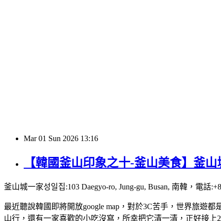
Mar
01
Sun
2026
13:16
【韓國釜山印象之十-釜山美食】釜山
釜山城一家성일집:103 Daegyo-ro, Jung-gu, Busan, 南韓，電話:+82
最近聽說韓國即將開放google map，對於3C苦手，世界旅遊
山行，還有一家喜歡的小吃沒寫，所幸把它清一清，正好接上20