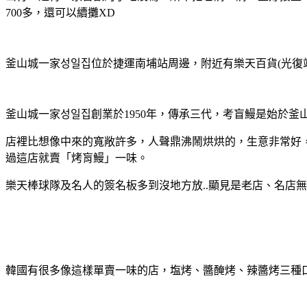
700多，還可以續攤XD
釜山城一家성일집位於捷運南埔站周邊，附近有樂天百貨(光復
釜山城一家성일집創業於1950年，傳承三代，考盲鰻是始於
店裡比想像中來的寬敞許多，人聲鼎沸鬧烘烘的，生意非常好
過這店就賣「烤肓鰻」一味。
樂天棒球隊及名人的簽名板多到沒地方放..顯見是老店、名店
韓國有很多像這樣單賣一味的店，塩烤、醬醃烤、辣醬烤三種