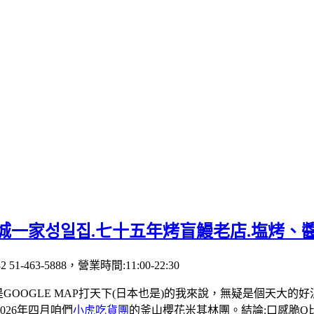
城一家성일집.七十五年烤盲鰻老店.塩烤、
 51-463-5888，營業時間:11:00-22:30
都是GOOGLE MAP打天下(日本也是)的我來說，無疑是個天大的
26年四月咱們
小虎吃貨團
的釜山櫻花米其林團。結論:口感脆