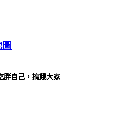
地圖
com。吃胖自己，搞餓大家