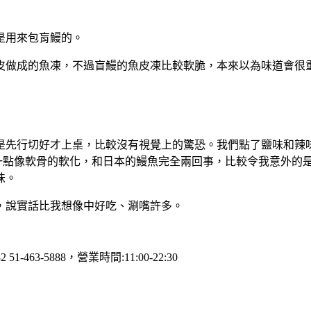
是用來包肓鰻的。
皮做成的魚凍，不過盲鰻的魚皮凍比較軟脆，本來以為味道會很
是先行切好才上桌，比較沒有視覺上的驚恐。我們點了鹽味和辣
一點像軟骨的軟化，和日本的鰻魚完全兩回事，比較令我意外的
味。
，說實話比我想像中好吃、涮嘴許多。
 51-463-5888，營業時間:11:00-22:30