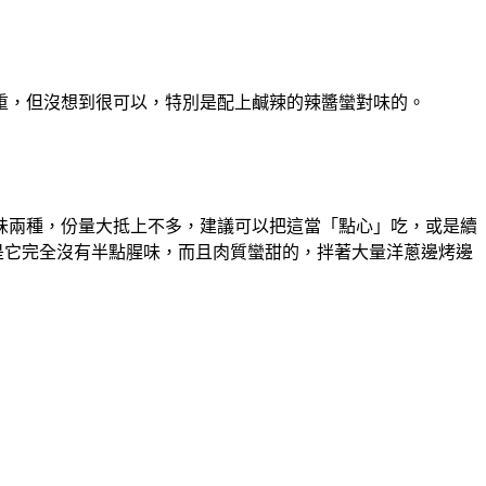
重，但沒想到很可以，特別是配上鹹辣的辣醬蠻對味的。
味兩種，份量大抵上不多，建議可以把這當「點心」吃，或是續
是它完全沒有半點腥味，而且肉質蠻甜的，拌著大量洋蔥邊烤邊