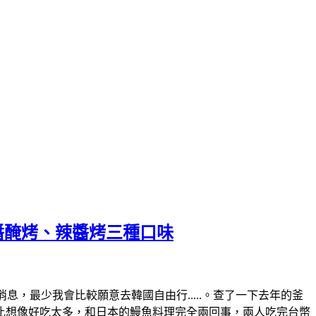
醬醃烤、辣醬烤三種口味
好消息，最少我會比較願意去韓國自由行.....。查了一下去年的釜
Q比想像好吃太多，和日本的鰻魚料理完全兩回事，兩人吃完台幣