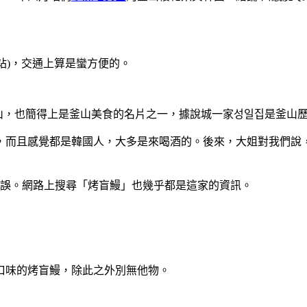
站)，交通上算是蠻方便的。
釜山，也簡得上是釜山美食的名片之一，據說城一家성일집是釜山
，而且感覺都是韓國人，大多是來喝酒的。後來，大姐對我們說
無誤。網路上搜尋「烤盲鰻」也幾乎都是這家的資訊。
口味的烤盲鰻，除此之外別無他物。