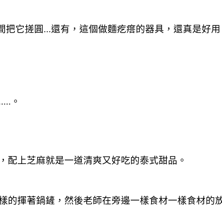
時間把它搓圓...還有，這個做麵疙瘩的器具，還真是
..。
，配上芝麻就是一道清爽又好吃的泰式甜品。
樣的揮著鍋鏟，然後老師在旁邊一樣食材一樣食材的