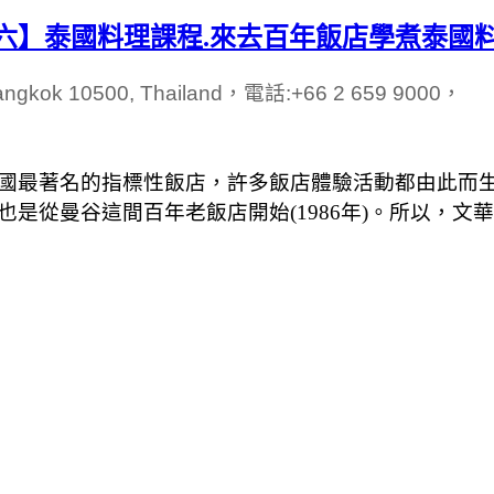
六】泰國料理課程.來去百年飯店學煮泰國料
 Bangkok 10500, Thailand，電話:+66 2 659 9000，
國最著名的指標性飯店，許多飯店體驗活動都由此而生
是從曼谷這間百年老飯店開始(1986年)。所以，