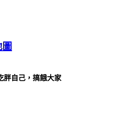
地圖
com。吃胖自己，搞餓大家