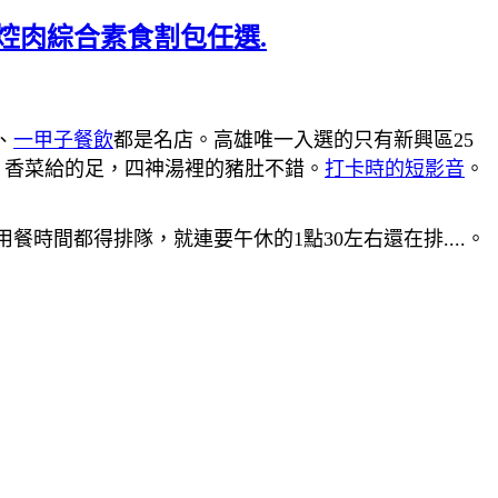
.焢肉綜合素食割包任選.
、
一甲子餐飲
都是名店。高雄唯一入選的只有新興區25
、香菜給的足，四神湯裡的豬肚不錯。
打卡時的短影音
。
間都得排隊，就連要午休的1點30左右還在排....。