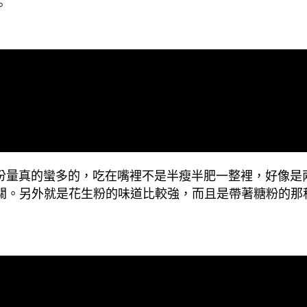
。
的份量真的蠻多的，吃在嘴裡不是半瘦半肥一整裡，好像
關。另外就是花生粉的味道比較強，而且是帶著糖粉的那