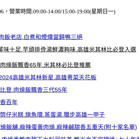
時間:09:00-14:00/15:00-19:00(星期日一)
鴨肉飯老店.白煮和煙燻當歸鴨三絕
薑味十足.芋頭排骨湯鮮濃夠味.高雄米其林比必登入選
肉燥飯飄香65年.米其林必比登推薦
en.2024高雄米其林新星.高雄粵菜天花板
比登.肉燥飯飄香三代55年
飄香百年
筒仔米糕.旗魚環.蒸蛋湯.獨步高雄一甲子
燥飯舖.麻辣蛋黃肉燥.麻辣鹹甜香五重天(附十家名單)