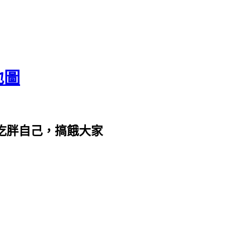
地圖
com。吃胖自己，搞餓大家