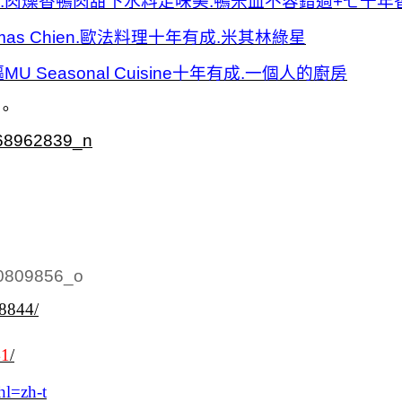
子.肉燥香鴨肉甜下水料足味美.鴨米血不容錯過+七十年
s Chien.歐法料理十年有成.米其林綠星
Seasonal Cuisine十年有成.一個人的廚房
。
38844/
41
/
hl=zh-t