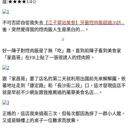
度:★★★★1/4☆
不可否認自從我失去
【江子翠站美食】牙籤焢肉飯超過20訪...
後，突然覺得我的焢肉飯人生是黑白的....。
//
好一陣子對焢肉飯是了無「吃」趣，直到前陣子看到美食家
「家昌哥」在FB上貼了一張很誘人的焢肉照。
跟「家昌哥」要了店名的第二天就利用出國前先來解解饞，依
著地址走到「康定路」和「長沙街二段」口，這才發現這店不
就是早前不少網友跟我推薦過的萬華美食名店....。
正格的，這店我來過兩三次，但每次都因為排了一群小人龍，
又或是騎樓上的桌子一位難求而放棄。