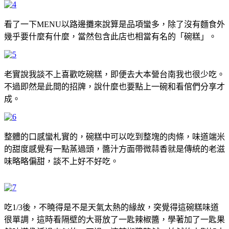
看了一下MENU以路邊攤來說算是品項蠻多，除了沒有麵食外
幾乎要什麼有什麼，當然包含此店也相當有名的「碗糕」。
老實說我談不上喜歡吃碗糕，即便去大本營台南我也很少吃。
不過即然是此間的招牌，說什麼也要點上一碗和看倌們分享才
成。
整體的口感蠻札實的，碗糕中可以吃到整塊的肉條，味道端米
的甜度感覺有一點蒸過頭，醬汁方面帶微蒜香就是傳統的老滋
味略略偏甜，談不上好不好吃。
吃1/3後，不曉得是不是天氣太熱的緣故，突覺得這碗糕味道
很單調，這時看隔壁的大哥放了一匙辣椒醬，學著加了一匙果