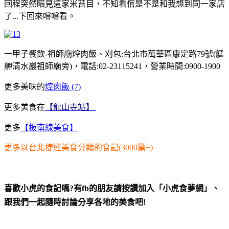
回程突然瞄見這家米苔目，不知看倌是不是和我想到同一家店
了...下回來嚐嚐看。
一甲子餐飲-祖師廟焢肉飯、刈包:台北市萬華區康定路79號(艋
舺清水巖祖師廟旁)，電話:02-23115241，營業時間:0900-1900
更多美味的
焢肉飯 (7)
更多美食在
【龍山寺站】
更多
【板南線美食】
更多以台北捷運美食分類的食記(3000篇+)
喜歡小虎的食記嗎?有fb的朋友請按讚加入「小虎食夢網」、
跟我們一起隨時討論分享各地的美食吧!