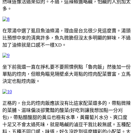
然味道像活過來似的。不過，這辣椒醬略鹹，怕鹹的人別加太
多。
在眾湯中選了虱目魚油條湯，理由是台北很少見這麼賣。湯頭
比預想中來的清爽許多，魚丸微脆但沒太多明顯的鮮味，不過
加了油條就是口感不一樣XD。
坐下前我還一直在掙札要不要照慣例點「魯肉飯」然後加一份
單點的焢肉，但眼角瞄見隔壁桌大哥點的焢肉配菜豐富，立馬
決定也點焢肉飯。
正格的，台北的焢肉飯應該沒有比這家配菜還多的，帶點微辣
的菜脯、滋味偏淡卻驚豔的酸菜(好吃到讓我想加點一分刈
包)，帶點醋酸甜的黃瓜也極有水準，黃蘿蔔片水分、爽口度
十足又不會太過死味，就是略鹹的滷豆干我比較無感。五種配
料、五種不同口感、味道，好久沒吃到這麼精彩的小配菜。大