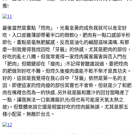
推!
最後當然是重點「焢肉」，光看金黃的成色我就可以肯定好
吃，入口皮雖薄卻帶著半口的微軟Q，肥肉有一點口感卻半秒
即化，重點是毫無肥膩感，反而是油化的鹹甜滋味滿嘴..有那
麼一刻我覺得我找回吃「牙籤」的快感，尤其是肥肉的部份，
好吃的亂七八糟。但我常覺得一家焢肉厲害厲害與否入門在
「肥肉」但關鍵卻在「瘦肉」;不記得曾聽誰說過，要把焢肉
的肥做到好吃不難，但焢久後瘦肉還能不乾不柴才是真功夫。
好的，這就是我覺得在我心目中「牙籤」依然是第一名的主
因，即便這家的焢肉瘦的部份其實也不會柴，但就是少了和肥
肉在嘴裡合而為一的快感..另外就是飯和醬汁的回甘甜略差了
一點，讓我無法一口氣連飯扒光(但也有可能是天氣太熱之
故)。但整體來說它還是相當好吃的焢肉飯無誤，尤其是那五
樣小配菜，無敵於台北。