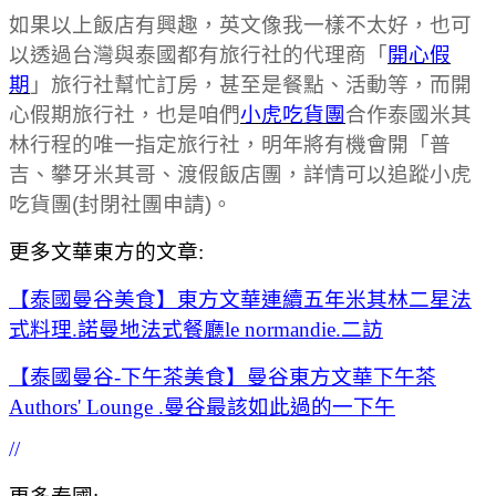
如果以上飯店有興趣，英文像我一樣不太好，也可
以透過台灣與泰國都有旅行社的代理商「
開心假
期
」旅行社幫忙訂房，甚至是餐點、活動等，而開
心假期旅行社，也是咱們
小虎吃貨團
合作泰國米其
林行程的唯一指定旅行社，明年將有機會開「普
吉、攀牙米其哥、渡假飯店團，詳情可以追蹤小虎
吃貨團(封閉社團申請)。
更多文華東方的文章:
【泰國曼谷美食】東方文華連續五年米其林二星法
式料理.諾曼地法式餐廳le normandie.二訪
【泰國曼谷-下午茶美食】曼谷東方文華下午茶
Authors' Lounge .曼谷最該如此過的一下午
//