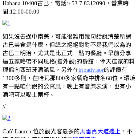
Habana 10400古巴，電話:+53 7 8312090，營業時
間:12:00-00:00
如果沒去過中南美，可能很難用幾句話說清楚所謂
古巴美食是什麼，但總之絕絕對對不是我們以為的
古巴三明治，尤其是比正式一點的餐廳。早前分享
過五家略帶不同風格(指外觀)的餐館，今天這家的料
理偏向西班牙酒館風，另外在
tripadvisor
的評價有
1300多則，在哈瓦那800多家餐廳中排名68位。環境
有一點咱們說的公寓風，晚上有音樂表演，也有小
酒吧可以喝上兩杯。
//
Café Laurent位於觀光客最多的
馬雷貢大道邊上
，不