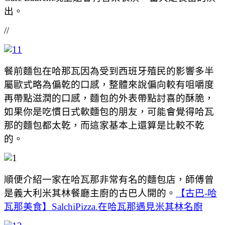
出。
//
餐前麵包在哈那瓦因為受到西班牙殖民的影響多半
屬歐式略為偏乾的口感，整體來說偏向較有咀嚼度
再帶點滋潤的口感，麵包的外表帶點討喜的酥脆，
如果你是吃慣日式軟麵包的朋友，可能會覺得哈瓦
那的麵包都太乾，而這家基本上還算是比較不乾
的。
順便介紹一家在哈瓦那非常有名的麵包店，師傅曾
是義大利米其林餐廳主廚的古巴人開的。
【古巴-哈
瓦那美食】SalchiPizza.在哈瓦那遇見米其林名廚