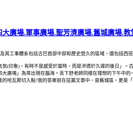
大廣場.軍事廣場.聖芳濟廣場.舊城廣場.教
那舊城及其工事體系包括古巴首部中部和歷史悠久的區域，還包括西
氣氛(印象)，有時不是感受於當時，而是滲透於久違的後日」。
大廣場」為常出現在腦海。丟下舒老師同樣在理想的下午中的一
佳的哈瓦那切入點?我的答案就在這篇文章中，是舊城區，更是「