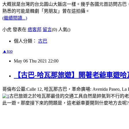
大概就是台灣的台北圓山大飯店一樣。幾乎各國元首訪問古巴
熟悉的可能是韓劇「男朋友」曾在這拍攝。
(繼續閱讀...)
小虎 發表在
痞客邦
留言
(0)
人氣(
)
個人分類：
古巴
▲top
May
06
Thu
2021
22:00
【古巴-哈瓦那旅遊】開著老爺車遊哈瓦
哥倫布公墓:Calle 12, 哈瓦那古巴，革命廣場: Avenida Paseo, La
古巴旅遊之於哈瓦那最佳的交通工具自然是帥氣到不行的老
此一遊。那麼接下來的問題是，這老爺車要開到什麼地方去呢?