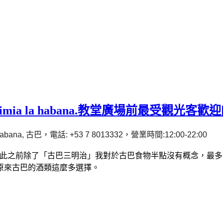
eutimia la habana.教堂廣場前最受觀
 La Habana, 古巴，電話: +53 7 8013332，營業時間:12:00-22:00
吃的第一家餐廳，在此之前除了「古巴三明治」我對於古巴食物半點沒有
原來古巴的酒類這麼多選擇。