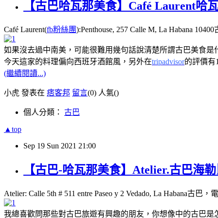
【古巴哈瓦那美食】Café Lauren
Café Laurent(
fb粉絲團
):Penthouse, 257 Calle M, La Habana
如果沒去過中南美，可能很難用幾句話說清楚所謂古巴美食是
今天這家的料理偏向西班牙酒館風，另外在
tripadvisor
的評價有
(繼續閱讀...)
小虎 發表在
痞客邦
留言
(0)
人氣(
)
個人分類：
古巴
▲top
Sep
19
Sun
2021
21:00
【古巴-哈瓦那美食】Atelier.古
Atelier: Calle 5th # 511 entre Paseo y 2 Vedado, La Haban
我總喜歡問那些對古巴旅遊有興趣的朋友，你想像中的古巴是