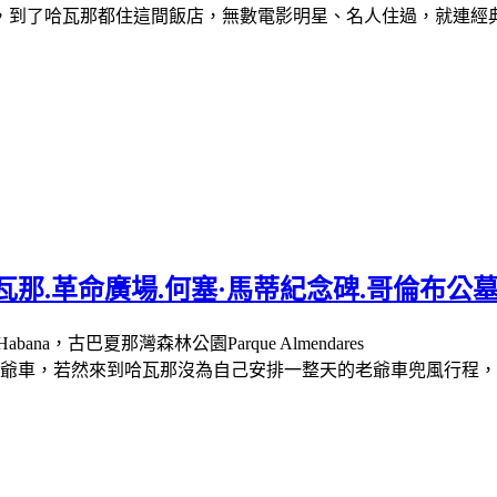
，到了哈瓦那都住這間飯店，無數電影明星、名人住過，就連經
那.革命廣場.何塞·馬蒂紀念碑.哥倫布公
 Habana，古巴夏那灣森林公園Parque Almendares
爺車，若然來到哈瓦那沒為自己安排一整天的老爺車兜風行程，