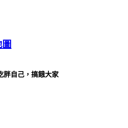
地圖
com。吃胖自己，搞餓大家