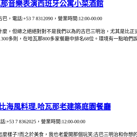
t哈瓦那音樂表演西班牙公寓小菜酒館
 10400古巴，電話:+53 7 8312090，營業時間:12:00-00:00
什麼，但總之絕絕對對不是我們以為的古巴三明治，尤其是比正式
1300多則，在哈瓦那800多家餐廳中排名68位。環境有一點
巴海勒比海風料理.哈瓦那老建築庭園餐廳
a古巴，電話:+53 7 8362025，營業時間:12:00-00:00
怎麼樣子?而之於美食，我也老愛開那個玩笑;古巴三明治和你想