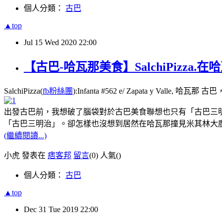
個人分類：
古巴
▲top
Jul
15
Wed
2020
22:00
【古巴-哈瓦那美食】SalchiPizza
SalchiPizza(
fb粉絲團
):Infanta #562 e/ Zapata y Valle, 哈瓦那
出發古巴前，我想破了腦袋對於古巴美食聯想也只有「古巴三
「古巴三明治」。卻怎樣也沒想到居然在哈瓦那撞見米其林大廚
(繼續閱讀...)
小虎 發表在
痞客邦
留言
(0)
人氣(
)
個人分類：
古巴
▲top
Dec
31
Tue
2019
22:00