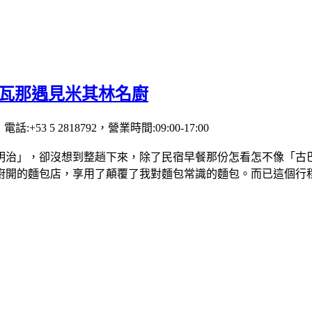
.在哈瓦那遇見米其林名廚
 古巴，電話:+53 5 2818792，營業時間:09:00-17:00
明治」，卻沒想到整趟下來，除了民宿早餐那份怎看怎不像「古
開的麵包店，享用了顛覆了我對麵包常識的麵包。而已這個行程