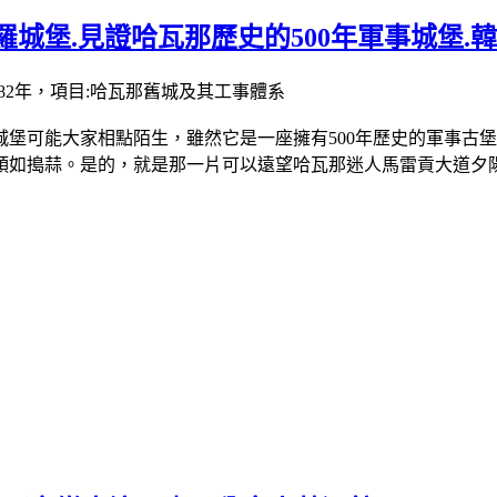
羅城堡.見證哈瓦那歷史的500年軍事城堡.
錄時間:1982年，項目:哈瓦那舊城及其工事體系
堡可能大家相點陌生，雖然它是一座擁有500年歷史的軍事古
頭如搗蒜。是的，就是那一片可以遠望哈瓦那迷人馬雷貢大道夕