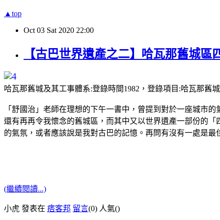
▲top
Oct
03
Sat
2020
22:00
【古巴世界遺產之二】哈瓦那舊城區四
哈瓦那舊城及其工事體系:登錄時間1982，登錄項目:哈瓦
「舒國治」老師在理想的下午一書中，曾提到對於一座城市的
還有再再令我懷念的舊城區，而其中又以世界遺產一部份的「四
的氣氛，或者應該說是我對古巴的記憶。再問有沒有一處是最
(繼續閱讀...)
小虎 發表在
痞客邦
留言
(0)
人氣(
)