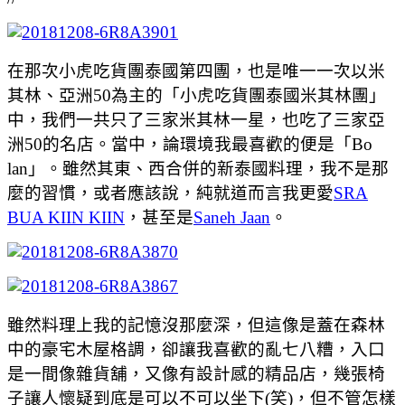
在那次小虎吃貨團泰國第四團，也是唯一一次以米
其林、亞洲50為主的「小虎吃貨團泰國米其林團」
中，我們一共只了三家米其林一星，也吃了三家亞
洲50的名店。當中，論環境我最喜歡的便是「Bo
lan」。雖然其東、西合併的新泰國料理，我不是那
麼的習慣，或者應該說，純就道而言我更愛
SRA
BUA KIIN KIIN
，甚至是
Saneh Jaan
。
雖然料理上我的記憶沒那麼深，但這像是蓋在森林
中的豪宅木屋格調，卻讓我喜歡的亂七八糟，入口
是一間像雜貨舖，又像有設計感的精品店，幾張椅
子讓人懷疑到底是可以不可以坐下(笑)，但不管怎樣