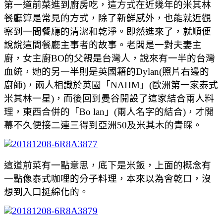
第一道前菜進到廚房吃，這方式在近幾年的米其林
餐廳算是常見的方式，除了新鮮感外，也能就近觀
察到一間餐廳的清潔和乾淨。即然進來了，就順便
說說這間餐廳主事者的故事。老闆是一對夫妻主
廚，女主廚BO的父親是台灣人，說來有一半的台灣
血統，她的另一半則是英國籍的Dylan(照片右邊的
廚師)，兩人相識於英國「NAHM」(歐洲第一家泰式
米其林一星)，而後回到曼谷開設了這家結合兩人料
理，東西合併的「Bo lan」(兩人名字的結合)，才開
幕不久便接二連三得到亞洲50及米其木的青睬。
這道前菜有一點意思，底下是米飯，上面的概念有
一點像泰式咖哩的分子料理，本來以為會乾口，沒
想到入口挺綿化的。